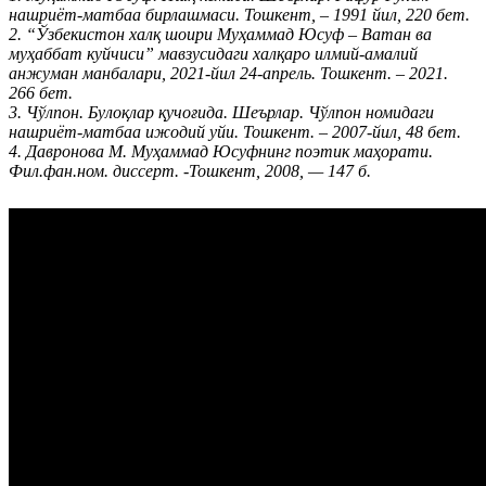
нашриёт-матбаа бирлашмаси. Тошкент, – 1991 йил, 220 бет.
2. “Ўзбекистон халқ шоири Муҳаммад Юсуф – Ватан ва
муҳаббат куйчиси” мавзусидаги халқаро илмий-амалий
анжуман манбалари, 2021-йил 24-апрель. Тошкент. – 2021.
266 бет.
3. Чўлпон. Булоқлар қучоғида. Шеърлар. Чўлпон номидаги
нашриёт-матбаа ижодий уйи. Тошкент. – 2007-йил, 48 бет.
4. Давронова М. Муҳаммад Юсуфнинг поэтик маҳорати.
Фил.фан.ном. диссерт. -Тошкент, 2008, — 147 б.