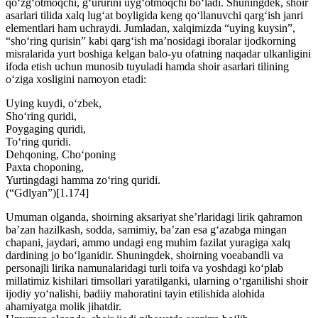
qo‘zg‘otmoqchi, g‘ururini uyg‘otmoqchi bo‘ladi. Shuningdek, shoir
asarlari tilida xalq lug‘at boyligida keng qo‘llanuvchi qarg‘ish janri
elementlari ham uchraydi. Jumladan, xalqimizda “uying kuysin”,
“sho‘ring qurisin” kabi qarg‘ish ma’nosidagi iboralar ijodkorning
misralarida yurt boshiga kelgan balo-yu ofatning naqadar ulkanligini
ifoda etish uchun munosib tuyuladi hamda shoir asarlari tilining
o‘ziga xosligini namoyon etadi:
Uying kuydi, o‘zbek,
Sho‘ring quridi,
Poygaging quridi,
To‘ring quridi.
Dehqoning, Cho‘poning
Paxta choponing,
Yurtingdagi hamma zo‘ring quridi.
(“Gdlyan”)[1.174]
Umuman olganda, shoirning aksariyat she’rlaridagi lirik qahramon
ba’zan hazilkash, sodda, samimiy, ba’zan esa g‘azabga mingan
chapani, jaydari, ammo undagi eng muhim fazilat yuragiga xalq
dardining jo bo‘lganidir. Shuningdek, shoirning voeabandli va
personajli lirika namunalaridagi turli toifa va yoshdagi ko‘plab
millatimiz kishilari timsollari yaratilganki, ularning o‘rganilishi shoir
ijodiy yo‘nalishi, badiiy mahoratini tayin etilishida alohida
ahamiyatga molik jihatdir.