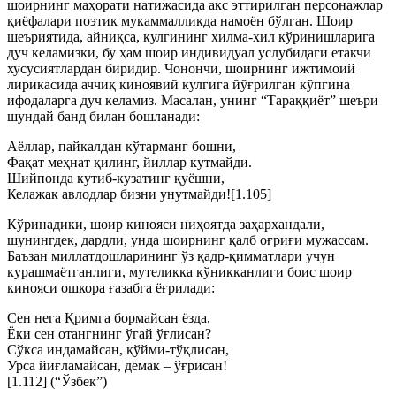
шоирнинг маҳорати натижасида акс эттирилган персонажлар
қиёфалари поэтик мукаммалликда намоён бўлган. Шоир
шеъриятида, айниқса, кулгининг хилма-хил кўринишларига
дуч келамизки, бу ҳам шоир индивидуал услубидаги етакчи
хусусиятлардан биридир. Чонончи, шоирнинг ижтимоий
лирикасида аччиқ киноявий кулгига йўғрилган кўпгина
ифодаларга дуч келамиз. Масалан, унинг “Тараққиёт” шеъри
шундай банд билан бошланади:
Аёллар, пайкалдан кўтарманг бошни,
Фақат меҳнат қилинг, йиллар кутмайди.
Шийпонда кутиб-кузатинг қуёшни,
Келажак авлодлар бизни унутмайди![1.105]
Кўринадики, шоир кинояси ниҳоятда заҳархандали,
шунингдек, дардли, унда шоирнинг қалб оғриғи мужассам.
Баъзан миллатдошларининг ўз қадр-қимматлари учун
курашмаётганлиги, мутеликка кўникканлиги боис шоир
кинояси ошкора ғазабга ёғрилади:
Сен нега Қримга бормайсан ёзда,
Ёки сен отангнинг ўгай ўғлисан?
Сўкса индамайсан, қўйми-тўқлисан,
Урса йиғламайсан, демак – ўғрисан!
[1.112] (“Ўзбек”)