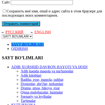
Сайт
Сохранить моё имя, email и адрес сайта в этом браузере для
последующих моих комментариев.
РУССКИЙ
ENGLISH
SAYT BO'LIMLARI
QIDIRISH
SAYT BO’LIMLARI
ADIB XURSHID DAVRON HAYOTI VA IJODI
Adib haqida maqola va ma'lumotlar
Adib kitoblari
Badiha, esse, maqola, suhbat
Dostonlar, she'rlar, turkumlar
Drama, qissa, hikoya, esse
Qisqa mulohazalar, luqmalar
Ssenariy va loyihalar
Tarjimalar
KUTUBXONA