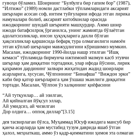
гувоҳи бўламиз. Шоирнинг “Булбулга бир гапим бор” (1987),
“Илтижо” (1989) номли дастлабки тўпламларидаги аксарият
шеърлари асосан соф, интим туйғуларни ифода этган лирика
намуналари болиб, аксарият китобхонлар орасида
ижодкорнинг шундай шеърияти машҳурдир. Аммо шоир
ижоди батафсилроқ ўрганилса, унинг жамиятда бўлаётган
адолатсизликлар, инсон ҳуқуқларига дахли бўлган
ҳақсизликлар қаршисида бефарқ тура олмаганлиги намоён
этган кўплаб шеърлари мавжудлигини кўришимиз мумкин.
Масалан, ижодкорнинг 1990-йилда нашр этилган “Ишқ
кемаси” тўпламида бирмунча ижтимоий мазмун касб этувчи
шеърлар ҳам диққатни тортадики, улар ифода йўсини, лирик
қаҳрамон дардининг залвари жиҳатидан жадид шоирлари
асарларига, хусусан, Чўлпоннинг “Бинафша” “Виждон эрки”
каби бир қатор шеърларига ҳам ўхшаш эканлиги диққатни
тортади. Масалан, Чўлпон ўз халқининг қиёфасини
“Ай тутқунлар… ай эзилган,
Ай қийналган йўқсул эллар,
Ай умидсиз, ай чизилган
Дор олдига… оппоқ диллар”[3.15]
дея тасвирлаган бўлса, Муҳаммад Юсуф ижодига мансуб бир
қанча асарларда ҳам мустабид тузум даврида яшаб ўтган
ҳалол, меҳнаткаш, аммо ўз қадр-қимматини ҳимоя эта олмаган