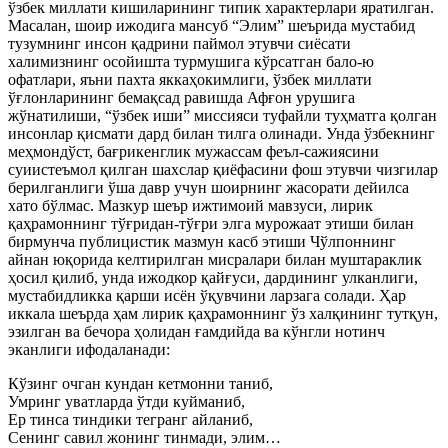
ўзбек миллати кишиларининг типик характерлари яратилган.
Масалан, шоир ижодига мансуб “Элим” шеърида мустабид
тузумнинг инсон қадрини паймол этувчи сиёсати
халимизнинг осойишта турмушига кўрсатган бало-ю
офатлари, яъни пахта яккаҳокимлиги, ўзбек миллати
ўғлонларининг бемақсад равишда Афғон урушига
жўнатилиши, “ўзбек иши” миссияси туфайли туҳматга қолган
инсонлар қисмати дард билан тилга олинади. Унда ўзбекнинг
меҳмондўст, бағрикенглик мужассам феъл-сажиясини
суиистеъмол қилган шахслар қиёфасини фош этувчи чизгилар
берилганлиги ўша давр учун шоирнинг жасорати дейилса
хато бўлмас. Мазкур шеър ижтимоий мавзуси, лирик
қаҳрамоннинг тўғридан-тўғри элга мурожаат этиши билан
бирмунча публицистик мазмун касб этиши Чўлпоннинг
айнан юқорида келтирилган мисралари билан муштараклик
ҳосил қилиб, унда ижодкор қайғуси, дардининг улканлиги,
мустабидликка қарши исён ўқувчини ларзага солади. Ҳар
иккала шеърда ҳам лирик қаҳрамоннинг ўз халқининг тутқун,
эзилган ва бечора ҳолидан ғамдийда ва кўнгли нотинч
эканлиги ифодаланади:
Кўзинг очган кундан кетмонни таниб,
Умринг уватларда ўтди куйманиб,
Ер тинса тиндики тегранг айланиб,
Сенинг савил жонинг тинмади, элим…