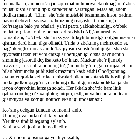
mehnatkash, ammo o‘z qadr-qimmatini himoya eta olmagan o‘zbek
millati kishilarining tipik xarakterlari yaratilgan. Masalan, shoir
ijodiga mansub “Elim” she’rida mustabid tuzumning inson qadrini
paymol etuvchi siyosati xalimizning osoyishta turmushiga
ko‘rsatgan balo-yu ofatlari, ya’ni paxta yakkahokimligi, o‘zbek
millati o‘g‘lonlarining bemaqsad ravishda Afg‘on urushiga
jo‘natilishi, “o‘zbek ishi” missiyasi tufayli tuhmatga qolgan insonlar
qismati dard bilan tilga olinadi. Unda o‘zbekning mehmondo‘st,
bag‘rikenglik mujassam fe’l-sajiyasini suiiste’mol qilgan shaxslar
qiyofasini fosh etuvchi chizgilar berilganligi o‘sha davr uchun
shoirning jasorati deyilsa xato bo‘lmas. Mazkur she’r ijtimoiy
mavzusi, lirik qahramonning to‘g‘ridan to‘g‘ri elga murojaat etishi
bilan birmuncha publitsistik mazmun kasb etishi Cho‘lponning
aynan yuqorida keltirilgan misralari bilan mushtaraklik hosil qilib,
unda ijodkor qayg‘usi, dardining ulkanligi, mustabidlikka qarshi
isyon o‘quvchini larzaga soladi. Har ikkala she’rda ham lirik
qahramonning o‘z xalqining tutqun, ezilgan va bechora holidan
g‘amdiyda va ko‘ngli notinch ekanligi ifodalanadi:
Ko‘zing ochgan kundan ketmonni tanib,
Umring uvatlarda o‘tdi kuymanib,
Yer tinsa tindiki tegrang aylanib,
Sening savil joning tinmadi, elim…
… Xirmoning osmonga yetdi yuksalib,