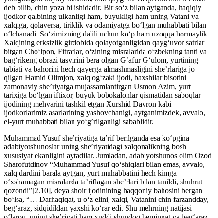
deb bilib, chin yoza bilishidadir. Bir so‘z bilan aytganda, haqiqiy
ijodkor qalbining ulkanligi ham, buyukligi ham uning Vatani va
xalqiga, qolaversa, tiriklik va odamiyatga bo‘lgan muhabbati bilan
o‘lchanadi. So‘zimizning dalili uchun ko‘p ham uzoqqa bormaylik.
Xalqining erksizlik girdobida qolayotganligidan qayg‘uvor satrlar
bitgan Cho‘lpon, Fitratlar, o‘zining misralarida o‘zbekning tanti va
bag‘rikeng obrazi tasvirini bera olgan G‘afur G‘ulom, yurtining
tabiati va bahorini hech qayerga almashmasligini she’rlariga jo
qilgan Hamid Olimjon, xalq og‘zaki ijodi, baxshilar bisotini
zamonaviy she’riyatga mujassamlantirgan Usmon Azim, yurt
tarixiga bo‘lgan iftixor, buyuk bobokalonlar qismatidan saboqlar
ijodining mehvarini tashkil etgan Xurshid Davron kabi
ijodkorlarimiz asarlarining yashovchanigi, aytganimizdek, avvalo,
el-yurt muhabbati bilan yo‘g’rilganligi sabablidir.
Muhammad Yusuf she’riyatiga ta’rif berilganda esa ko‘pgina
adabiyotshunoslar uning she’riyatidagi xalqonalikning bosh
xususiyat ekanligini aytadilar. Jumladan, adabiyotshunos olim Ozod
Sharofutdinov “Muhammad Yusuf qo‘shiqlari bilan emas, avvalo,
xalq dardini barala aytgan, yurt muhabbatini hech kimga
o‘xshamagan misralarda ta’riflagan she’rlari bilan tanildi, shuhrat
qozondi”[2.10], deya shoir ijodinining haqqoniy bahosini bergan
bo‘lsa, “… Darhaqiqat, u o‘z elini, xalqi, Vatanini chin farzandday,
beg‘araz, sidqidildan yaxshi ko‘rar edi. Shu mehrning natijasi
o‘laroq, uning she’riyati ham xuddi shundoq beminnat va beg‘araz