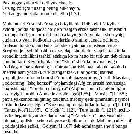
Paxtangga yulduzlar oldi yuz chayib,
O‘zing zo‘rg‘a tursang beling bukchayib,
Yelkangga ne zotlar minmadi, elim.[1.39]
Muhammad Yusuf she’riyatga 80-yillarda kirib keldi. 70-yillar
avlodi ijodida bir qadar bo‘y ko‘rsatgan erkka tashnalik, mustabid
tuzumga bo‘lgan norozilik ifodasi keyingi o‘n yillikda she’riyatga
qadam qo‘ygan ijodkorlar asarlarida o‘zining yanada ochiqroq
ifodasini topdiki, bundan shoir she’riyati ham mustasno emas.
Serqirra ijod sohibi ushbu mavzudagi she’rlarini voqelik tasvirida
xronolik izchillikni tashkil etishiga ko‘ra hatto bir turkum deb olinsa
ham bo‘ladi. Keyinchalik shoir “Elim” she’rda birvarakayiga
ifodalagan mavzularning har biriga bag’ishlangan alohida-alohida
she’rlar ham yozdiki, ta’kidlanganidek, ular poetik jihatdan
yaqinligiga ko‘ra turkum she’rlar kabi taassurot uyg‘otadi. Masalan,
ijodkorning “Ishq kemasi” to‘plamidagi Afg‘on urushi mavzusiga
bag‘ishlangan “Ibrohim marsiyasi” (Afg‘onistonda halok bo‘lgan
askar yigit Ibrohim Ahmedov xotirasiga)[1.55], “Marsiya”[1.168];
paxta yakkahokimligining xalqimiz insoniy qadr-qimmatini paymol
etishi ifodasi aks etgan “Kuz ona tuproqqa durlar to‘kar jim”[1.103],
“Taraqqiyot”[1.105], “O‘zbek”[1.112], “Turg‘unlik”[1.121]; necha-
necha begunoh yurtdoshlarimizning “o‘zbek ishi” missiyasi bilan
tuhmatga qolishi ayrim xalqparvar ijodkorlar kabi Muhammad Yusuf
ijodidagi aks etdiki, “Gdlyan”[1.107] deb nomlangan she’ri bunga
misoldir.