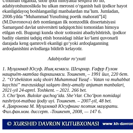
Umuman olganda, shoir ijodi nihoyatda serqirra bo‘lib,
adabiyotshunoslikda bu ulkan merosni o‘rganish hali ijodkor hayot
ekanligidayoq boshlanganligi manbalardan ma’lum. Jumladan,
2008-yilda “Muhammad Yusufning poetik mahorati”[4]
(M.Davronova) deb nomlangan ilk nomzodlik dissertatsiyasi
Samarqand davlat universiteti tadqiqotchisi tomonidan himoya
etilgan edi. Bugungi kunda shoir xotirasini abadiylshtirish, ijodkor
badiiy olamini tadqiq etish borasidagi ishlar ko‘lami quvonarli
darajada keng qamrovli ekanligi go‘yoki ardoqlaganning
ardoqlanishini avlodlarga bildirib kelayotir.
Adabiyotlar ro‘yxati
1. Муҳаммад Юсуф. Ишқ кемаси. Шеърлар. Ғафур Ғулом
нашриёт-матбаа бирлашмаси. Тошкент, – 1991 йил, 220 бет.
2. “O‘zbekiston xalq shoiri Muhammad Yusuf – Vatan va muhabbat
kuychisi” mavzusidagi xalqaro ilmiy-amaliy anjuman manbalari,
2021-yil 24-aprel. Toshkent. – 2021. 266 bet.
3. Cho‘lpon. Bulolar quchog‘ida. She’rlar. Cho‘lpon nomidagi
nashriyot-matbaa ijodiy uyi. Tошкент. – 2007-yil, 48 bet.
4. Давронова М. Муҳаммад Юсуфнинг поэтик маҳорати.
Фил.фан.ном. диссерт. -Тошкент, 2008, — 147
б.