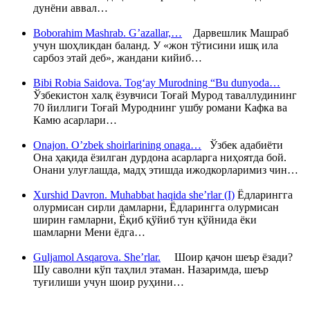
дунёни аввал…
Boborahim Mashrab. G’azallar,…
Дарвешлик Машраб
учун шоҳликдан баланд. У «жон тўтисини ишқ ила
сарбоз этай деб», жандани кийиб…
Bibi Robia Saidova. Tog‘ay Murodning “Bu dunyoda…
Ўзбекистон халқ ёзувчиси Тоғай Мурод таваллудининг
70 йиллиги Тоғай Муроднинг ушбу романи Кафка ва
Камю асарлари…
Onajon. O’zbek shoirlarining onaga…
Ўзбек адабиёти
Она ҳақида ёзилган дурдона асарларга ниҳоятда бой.
Онани улуғлашда, мадҳ этишда ижодкорларимиз чин…
Xurshid Davron. Muhabbat haqida she’rlar (I)
Ёдларингга
олурмисан сирли дамларни, Ёдларингга олурмисан
ширин ғамларни, Ёқиб қўйиб тун қўйнида ёки
шамларни Мени ёдга…
Guljamol Asqarova. She’rlar.
Шоир қачон шеър ёзади?
Шу саволни кўп таҳлил этаман. Назаримда, шеър
туғилиши учун шоир руҳини…