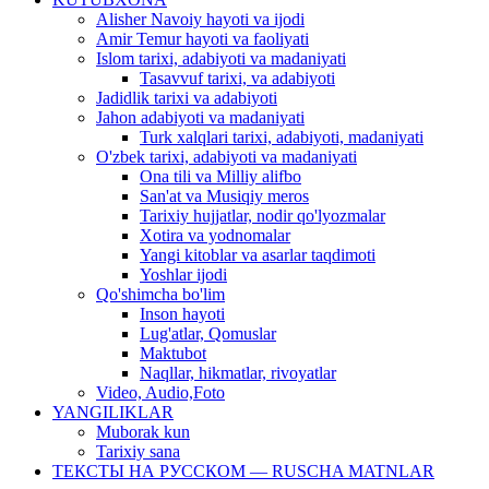
Alisher Navoiy hayoti va ijodi
Amir Temur hayoti va faoliyati
Islom tarixi, adabiyoti va madaniyati
Tasavvuf tarixi, va adabiyoti
Jadidlik tarixi va adabiyoti
Jahon adabiyoti va madaniyati
Turk xalqlari tarixi, adabiyoti, madaniyati
O'zbek tarixi, adabiyoti va madaniyati
Ona tili va Milliy alifbo
San'at va Musiqiy meros
Tarixiy hujjatlar, nodir qo'lyozmalar
Xotira va yodnomalar
Yangi kitoblar va asarlar taqdimoti
Yoshlar ijodi
Qo'shimcha bo'lim
Inson hayoti
Lug'atlar, Qomuslar
Maktubot
Naqllar, hikmatlar, rivoyatlar
Video, Audio,Foto
YANGILIKLAR
Muborak kun
Tarixiy sana
ТЕКСТЫ НА РУССКОМ — RUSCHA MATNLAR