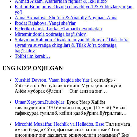
Ahmad A’zam. Asarlaridan fiqralar & Ikki kitob
Farhod Bobojonov. Orzuga eltuvchi yo‘l & Yulduzlar yurgan
yo`l
Anna Axmatova. She’rlar & Anatoliy Nayman. Anna
Ibodat Rajabova. Yangi she’rlar
Federiko Garsia Lorka. «Tamarit devoni»dan
Mirtemir domla xotirasiga bag’ishlov
Sulaymon Rahmon. Orzulardan yaratdi dunyo. (Tilak Jo’ra
siyrati va suvratiga chizgilar) & Tilak Jo’ra xotirasiga
bag’ishlov
Tolibi ilm kerak…
ENG KO’P O’QILGAN
Xurshid Davron. Vatan haqida she’rlar
1 сентябрь -
Ўзбекистон Республикасининг Мустақиллик куни.
Айём муборак бўлсин! Энг азиз ва энг…
Umar Xayyom.Ruboiylar
Буюк Умар Хайём
таваллудининг 970 йиллиги олдидан (15 май) Аввал
тафаккурда туғилиб, кейин қалб қўрига йўғрилган…
Mirzohid Muzaffar. Hechlik va Hellados. Esse
Тил нимага
имкон беради? Ўз қафасимизни яратишгами? Тил
инсоннинг энг даҳшатли эринчоқлиги эмасмиди? Биз