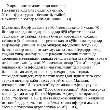
… Хирмонинг осмонга етди юксалиб,
Пахтангга юлдузлар олди юз чайиб,
Ўзинг зўрға турсанг белинг букчайиб,
Елкангга не зотлар минмади, элим.[1.39]
Муҳаммад Юсуф шеъриятга 80-йилларда кириб келди. 70-
йиллар авлоди ижодида бир қадар бўй кўрсатган эркка
ташналик, мустабид тузумга бўлган норозилик ифодаси
кейинги ўн йилликда шеъриятга қадам қўйган ижодкорлар
асарларида ўзининг янада очиқроқ ифодасини топдики,
бундан шоир шеърияти ҳам мустасно эмас. Серқирра ижод
соҳиби ушбу мавзудаги шеърларини воқелик тасвирида
хронолик изчилликни ташкил этишига кўра ҳатто бир туркум
деб олинса ҳам бўлади. Кейинчалик шоир “Элим” шеърда
бирваракайига ифодалаган мавзуларнинг ҳар бирига
бағишланган алоҳида-алоҳида шеърлар ҳам ёздики,
таъкидланганидек, улар поэтик жиҳатдан яқинлигига кўра
туркум шеърлар каби таассурот уйғотади. Масалан,
ижодкорнинг “Ишқ кемаси” тўпламидаги Афғон уруши
мавзусига бағишланган “Иброҳим марсияси” (Афғонистонда
ҳалок бўлган аскар йигит Иброҳим Аҳмедов хотирасига)
[1.55], “Марсия”[1.168]; пахта яккаҳокимлигининг халқимиз
инсоний қадр-қимматини паймол этиши ифодаси акс этган
“Куз она тупроққа дурлар тўкар жим”[1.103],