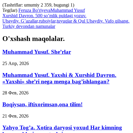
(Tashriflar: umumiy 2 359, bugungi 1)
Teg(lar)
Feruza Bo'riyeva
Muhammad Yusuf
Xurshid Davron. 500 so’mlik puldagi yozuv.
Ubaydiy. G’azallar,ruboiylar,tuyuqlar & Qul Ubaydiy. Vafo qilsang.
Turkiy devondan namunalar
O'xshash maqolalar.
Muhammad Yusuf. She’rlar
25 Апр, 2026
Muhammad Yusuf. Yaxshi & Xurshid Davron.
«Yaxshi» she’ri nega menga bag’ishlangan?
28 Фев, 2026
Boqiysan, iftixorimsan,ona tilim!
21 Фев, 2026
Yahyo Tog’a. Xotira daryosi yoxud Har kimning