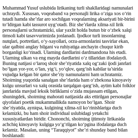
Muhammad Yusuf uslubida lirikaning turli shakllaridagi namunalari
uchraydi. Xususan, voqeaband va personajli lirika o‘ziga xos o‘rin
tutadi hamda she’rlar aro sochilgan voqealarning aksariyati bir-birini
to‘ldirgan kabi tassurot uyg‘otadi. Biz she’rlarda xilma-xil lirik
personajlarni uchratamizki, ular yaxlit holda butun bir o‘zbek xalqi
timsoli kabi tasavvurimizda jonlanadi. Ijodkor turli insonlarning
nutqlari, portretlari, o‘y-xayollari, orzu-armonlarini tasvirlar ekan,
ular qalbini anglay bilgani va ruhiyatiga anchayin chuqur kirib
borganligi ko‘rinadi. Ularning dardlarini dardmandona his etadi.
Ularning ulkan va eng mayda dardlarini o‘z tillaridan ifodalaydi.
Buning natijasi o‘laroq shoir she’riyatida xalq og‘zaki ijodi janrlari
bo‘lgan yor-yor, o‘lan, yig‘i, yo‘qlov, qarg‘ish kabilar ta’sirida
vujudga kelgan bir qator she’riy namunalarni ham uchratamiz.
Shoirning yuqorida sanalgan she’rlarida ham o‘zbekona kinoyaviy
kulgu unsurlari va xalq orasida tarqalgan qarg‘ish, aytim kabi folklor
janrlarida mavjud leksik birliklarni o‘zida mujassam etilgan,
shuningdek, shoirning mahorati natijasida aks ettirilgan personajlar
qiyofalari poetik mukammallikda namoyon bo‘lgan. Shoir
she’riyatida, ayniqsa, kulgining xilma-xil ko‘rinishlariga duch
kelamizki, bu ham shoir individual uslubidagi yetakchi
xususiyatlardan biridir. Chononchi, shoirning ijtimoiy lirikasida
achchiq kinoyaviy kulgiga yo‘g‘rilgan ko‘pgina ifodalarga duch
kelamiz. Masalan, uning “Taraqqiyot” she’ri shunday band bilan
boshlanadi: