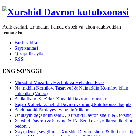
Adib asarlari, tarjimalari, hamda o'zbek va jahon adabiyotidan
namunalar
Bosh sahifa
Sayt xaritasi
Qiziqarli saytlar
RSS
ENG SO’NGGI
Mirzohid Muzaffar. Hechlik va Hellados. Esse
Najmiddin Komilov. Tasavvuf & Najmiddin Komilov bilan
suhbatlar (Video)
Attila Ilxan. She’rlar. Xurshid Davron tarjimalari
Rajab Xolbek. Xurshid Davron va uning kutubxonasi haqida
Abduhamid Pardayev. Yangi to’rtliklar
Unutayin degandim seni… Xurshid Davron she’ri & Qo’shiq
Xurshid Davron & Sarvara & IA. Sen kelar yo’llarga tikildim
bedor…
Xayr, dema, sevgilim… Xurshid Davron she’ri & Ikki qo’shiq