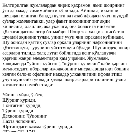
Келтирилган жумлалардан лирик қаҳрамон, яъни шоирнинг
ўта даражада самимийлиги кўринади. Айниқса, иккинчи
шеърдан олинган бандда кулги ва ғазаб ифодаси учун шундай
сўзлар жамланганки, улар фақат инсоннинг энг яқин
кишисига, олайлик, ака укасига, она боласига нисбатан
қўллагандагина оғир ботмайди. Шоир эса халқига нисбатан
шундай яқинлик туяди, унинг учун чин юракдан куйинади.
Шу боисдан қаттиқ сўзлар орқали уларнинг нафсониятини
қўзғотмоқчи, ғурурини уйғотмоқчи бўлади. Шунингдек, шоир
асарлари тилида халқ луғат бойлигида кенг қўлланувчи
қарғиш жанри элементлари ҳам учрайди. Жумладан,
халқимизда “уйинг куйсин”, “шўринг қурисин” каби қарғиш
маъносидаги иборалар ижодкорнинг мисраларида юрт бошига
келган бало-ю офатнинг нақадар улканлигини ифода этиш
учун муносиб туюлади ҳамда шоир асарлари тилининг ўзига
хослигини намоён этади:
Уйинг куйди, ўзбек,
Шўринг қуриди,
Пойгагинг қуриди,
Тўринг қуриди.
Деҳқонинг, Чўпонинг
Пахта чопонинг,
Юртингдаги ҳамма зўринг қуриди.
(“Гдлян”)[1.174]