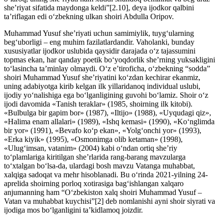
she’riyat sifatida maydonga keldi”[2.10], deya ijodkor qalbini
ta’riflagan edi o‘zbekning ulkan shoiri Abdulla Oripov.
Muhammad Yusuf she’riyati uchun samimiylik, tuyg‘ularning
beg‘uborligi – eng muhim fazilatlardandir. Vaholanki, bunday
xususiyatlar ijodkor uslubida qaysidir darajada o‘z tajassumini
topmas ekan, har qanday poetik bo‘yoqdorlik she’rning yuksakligini
to‘lasincha ta’minlay olmaydi. O‘z e’tiroficha, o‘zbekning “sodda”
shoiri Muhammad Yusuf she’riyatini ko‘zdan kechirar ekanmiz,
uning adabiyotga kirib kelgan ilk yillaridanoq individual uslubi,
ijodiy yo‘nalishiga ega bo‘lganligining guvohi bo‘lamiz. Shoir o‘z
ijodi davomida «Tanish teraklar» (1985, shoirning ilk kitobi).
«Bulbulga bir gapim bor» (1987), «Iltijo» (1988), «Uyqudagi qiz»,
«Halima enam allalari» (1989), «Ishq kemasi» (1990), «Ko‘nglimda
bir yor» (1991), «Bevafo ko‘p ekan», «Yolg‘onchi yor» (1993),
«Erka kiyik» (1995), «Osmonimga olib ketaman» (1998),
«Ulug‘imsan, vatanim» (2004) kabi o‘ndan ortiq she’riy
to‘plamlariga kiritilgan she’rlarida rang-barang mavzularga
to‘xtalgan bo‘lsa-da, ulardagi bosh mavzu Vatanga muhabbat,
xalqiga sadoqat va mehr hisoblanadi. Bu o‘rinda 2021-yilning 24-
aprelida shoirning porloq xotirasiga bag‘ishlangan xalqaro
anjumanning ham “O‘zbekiston xalq shoiri Muhammad Yusuf –
Vatan va muhabbat kuychisi”[2] deb nomlanishi ayni shoir siyrati va
ijodiga mos bo‘lganligini ta’kidlamoq joizdir.