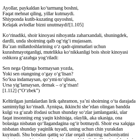
Ayollar, paykaldan ko‘tarmang boshni,
Faqat mehnat qiling, yillar kutmaydi.
Shiyponda kutib-kuzating quyoshni,
Kelajak avlodlar bizni unutmaydi![1.105]
Ko‘rinadiki, shoir kinoyasi nihoyatda zaharxandali, shuningdek,
dardli, unda shoirning qalb og‘rig‘i mujassam.
Ba’zan millatdoshlarining o‘z qadr-qimmatlari uchun
kurashmayotganligi, mutelikka ko‘nikkanligi bois shoir kinoyasi
oshkora g‘azabga yog‘riladi:
Sen nega Qrimga bormaysan yozda,
Yoki sen otangning o‘gay o‘g‘lisan?
So‘ksa indamaysan, qo‘ymi-to‘qlisan,
Ursa yig‘lamaysan, demak – o‘g‘risan!
[1.112] (“O‘zbek”)
Keltirilgan jumlalardan lirik qahramon, ya’ni shoirning o‘ta darajada
samimiyligi ko‘rinadi. Ayniqsa, ikkinchi she’rdan olingan bandda
kulgi va g‘azab ifodasi uchun shunday so‘zlar jamlanganki, ular
faqat insonning eng yaqin kishisiga, olaylik, aka ukasiga, ona
bolasiga nisbatan qo‘llagandagina og‘ir botmaydi. Shoir esa xalqiga
nisbatan shunday yaqinlik tuyadi, uning uchun chin yurakdan
kuyinadi. Shu boisdan qattiq so‘zlar orqali ularning nafsoniyatini