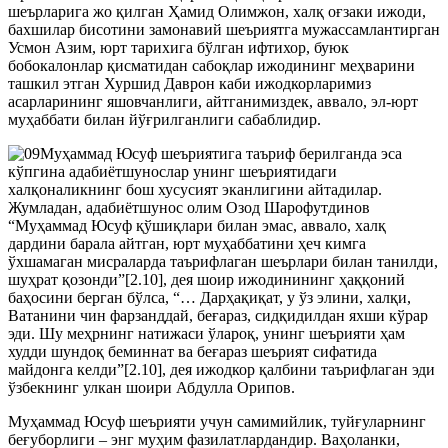
шеърларига жо қилган Ҳамид Олимжон, халқ оғзаки ижоди,
бахшилар бисотини замонавий шеъриятга мужассамлантирган
Усмон Азим, юрт тарихига бўлган ифтихор, буюк
бобокалонлар қисматидан сабоқлар ижодининг меҳварини
ташкил этган Хуршид Даврон каби ижодкорларимиз
асарларининг яшовчанлиги, айтганимиздек, аввало, эл-юрт
муҳаббати билан йўғрилганлиги сабаблидир.
Муҳаммад Юсуф шеъриятига таъриф берилганда эса
кўпгина адабиётшунослар унинг шеъриятидаги
халқоналикнинг бош хусусият эканлигини айтадилар.
Жумладан, адабиётшунос олим Озод Шарофутдинов
“Муҳаммад Юсуф қўшиқлари билан эмас, аввало, халқ
дардини барала айтган, юрт муҳаббатини ҳеч кимга
ўхшамаган мисраларда таърифлаган шеърлари билан танилди,
шуҳрат қозонди”[2.10], дея шоир ижодинининг ҳаққоний
баҳосини берган бўлса, “… Дарҳақиқат, у ўз элини, халқи,
Ватанини чин фарзанддай, беғараз, сидқидилдан яхши кўрар
эди. Шу меҳрнинг натижаси ўлароқ, унинг шеърияти ҳам
худди шундоқ беминнат ва беғараз шеърият сифатида
майдонга келди”[2.10], дея ижодкор қалбини таърифлаган эди
ўзбекнинг улкан шоири Абдулла Орипов.
Муҳаммад Юсуф шеърияти учун самимийлик, туйғуларнинг
беғуборлиги – энг муҳим фазилатлардандир. Ваҳоланки,