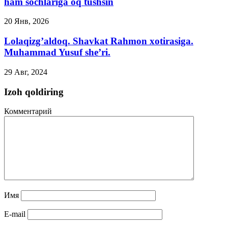
ham sochlariga oq tushsin
20 Янв, 2026
Lolaqizg’aldoq. Shavkat Rahmon xotirasiga.
Muhammad Yusuf she’ri.
29 Авг, 2024
Izoh qoldiring
Комментарий
Имя
E-mail