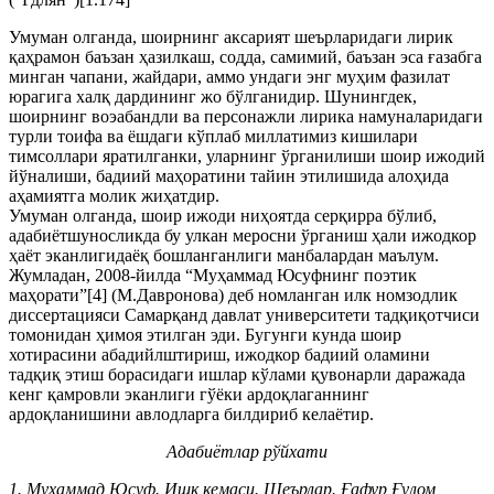
Умуман олганда, шоирнинг аксарият шеърларидаги лирик
қаҳрамон баъзан ҳазилкаш, содда, самимий, баъзан эса ғазабга
минган чапани, жайдари, аммо ундаги энг муҳим фазилат
юрагига халқ дардининг жо бўлганидир. Шунингдек,
шоирнинг воэабандли ва персонажли лирика намуналаридаги
турли тоифа ва ёшдаги кўплаб миллатимиз кишилари
тимсоллари яратилганки, уларнинг ўрганилиши шоир ижодий
йўналиши, бадиий маҳоратини тайин этилишида алоҳида
аҳамиятга молик жиҳатдир.
Умуман олганда, шоир ижоди ниҳоятда серқирра бўлиб,
адабиётшуносликда бу улкан меросни ўрганиш ҳали ижодкор
ҳаёт эканлигидаёқ бошланганлиги манбалардан маълум.
Жумладан, 2008-йилда “Муҳаммад Юсуфнинг поэтик
маҳорати”[4] (М.Давронова) деб номланган илк номзодлик
диссертацияси Самарқанд давлат университети тадқиқотчиси
томонидан ҳимоя этилган эди. Бугунги кунда шоир
хотирасини абадийлштириш, ижодкор бадиий оламини
тадқиқ этиш борасидаги ишлар кўлами қувонарли даражада
кенг қамровли эканлиги гўёки ардоқлаганнинг
ардоқланишини авлодларга билдириб келаётир.
Адабиётлар рўйхати
1. Муҳаммад Юсуф. Ишқ кемаси. Шеърлар. Ғафур Ғулом