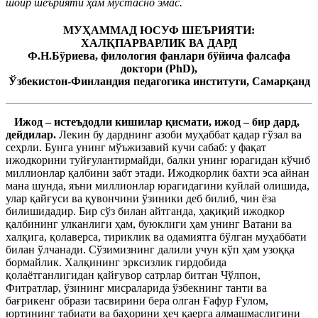
шоир шеърияти ҳам мустасно эмас.
МУҲАММАД ЮСУФ ШEЪРИЯТИ:
ХАЛҚПАРВАРЛИК ВА ДАРД
Ф.Н.Бўриева, филология фанлари бўйича фалсафа
доктори (
PhD
),
Ўзбекистон-Финландия педагогика институти, Самарқанд
Ижод – истеъдодли кишилар қисмати, ижод – бир дард,
дейдилар.
Лекин бу дарднинг азоби муҳаббат қадар гўзал ва
сеҳрли. Бунга унинг мўъжизавий кучи сабаб: у фақат
ижодкорини туйғулантирмайди, балки унинг юрагидан кўчиб
миллионлар қалбини забт этади. Ижодкорлик бахти эса айнан
мана шунда, яъни миллионлар юрагидагини куйлай олишида,
улар қайғуси ва қувончини ўзиники деб билиб, чин ёза
билишидадир. Бир сўз билан айтганда, ҳақиқий ижодкор
қалбининг улканлиги ҳам, буюклиги ҳам унинг Ватани ва
халқига, қолаверса, тириклик ва одамиятга бўлган муҳаббати
билан ўлчанади. Сўзимизнинг далили учун кўп ҳам узоққа
бормайлик. Халқининг эрксизлик гирдобида
қолаётганлигидан қайғувор сатрлар битган Чўлпон,
Фитратлар, ўзининг мисраларида ўзбекнинг танти ва
бағрикенг образи тасвирини бера олган Ғафур Ғулом,
юртининг табиати ва баҳорини ҳеч қаерга алмашмаслигини