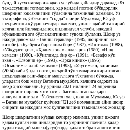
бундай хусусиятлар ижодкор услубида қайсидир даражада ўз
тажассумини топмас экан, ҳар қандай поэтик бўёқдорлик
шеърнинг юксаклигини тўласинча таъминлай олмайди. Ўз
эътирофича, ўзбекнинг “содда” шоири Муҳаммад Юсуф
шеъриятини кўздан кечирар эканмиз, унинг адабиётга кириб
келган илк йиллариданоқ индивидуал услуби, ижодий
йўналишига эга бўлганлигининг гувоҳи бўламиз. Шоир ўз
ижоди давомида «Таниш тераклар» (1985, шоирнинг илк
китоби). «Булбулга бир гапим бор» (1987), «Илтижо» (1988),
«Уйқудаги қиз», «Ҳалима энам аллалари» (1989), «Ишқ
кемаси» (1990), «Кўнглимда бир ёр» (1991), «Бевафо кўп
экан», «Ёлғончи ёр» (1993), «Эрка кийик» (1995),
«Осмонимга олиб кетаман» (1998), «Улуғимсан, ватаним»
(2004) каби ўндан ортиқ шеърий тўпламларига киритилган
шеърларида ранг-баранг мавзуларга тўхталган бўлса-да,
улардаги бош мавзу Ватанга муҳаббат, халқига садоқат ва
меҳр ҳисобланади. Бу ўринда 2021-йилнинг 24-апрелида
шоирнинг порлоқ хотирасига бағишланган халқаро
анжуманнинг ҳам “Ўзбекистон халқ шоири Муҳаммад Юсуф
– Ватан ва муҳаббат куйчиси”[2] деб номланиши айни шоир
сийрати ва ижодига мос бўлганлигини таъкидламоқ жоиздир.
Шоир шеъриятини кўздан кечирар эканмиз, унинг ижодга
қадам қўйган илк йилларидан то умрининг поёнига қадар
турли ижодий манера(усул)ларда қалам тебратганлигининг