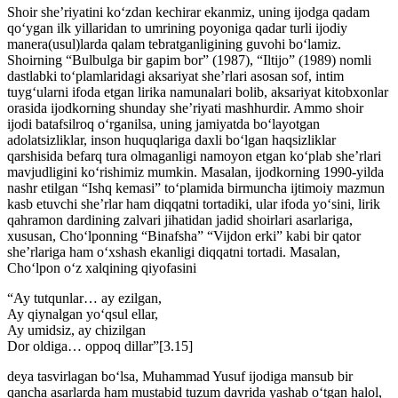
Shoir she’riyatini ko‘zdan kechirar ekanmiz, uning ijodga qadam
qo‘ygan ilk yillaridan to umrining poyoniga qadar turli ijodiy
manera(usul)larda qalam tebratganligining guvohi bo‘lamiz.
Shoirning “Bulbulga bir gapim bor” (1987), “Iltijo” (1989) nomli
dastlabki to‘plamlaridagi aksariyat she’rlari asosan sof, intim
tuyg‘ularni ifoda etgan lirika namunalari bolib, aksariyat kitobxonlar
orasida ijodkorning shunday she’riyati mashhurdir. Ammo shoir
ijodi batafsilroq o‘rganilsa, uning jamiyatda bo‘layotgan
adolatsizliklar, inson huquqlariga daxli bo‘lgan haqsizliklar
qarshisida befarq tura olmaganligi namoyon etgan ko‘plab she’rlari
mavjudligini ko‘rishimiz mumkin. Masalan, ijodkorning 1990-yilda
nashr etilgan “Ishq kemasi” to‘plamida birmuncha ijtimoiy mazmun
kasb etuvchi she’rlar ham diqqatni tortadiki, ular ifoda yo‘sini, lirik
qahramon dardining zalvari jihatidan jadid shoirlari asarlariga,
xususan, Cho‘lponning “Binafsha” “Vijdon erki” kabi bir qator
she’rlariga ham o‘xshash ekanligi diqqatni tortadi. Masalan,
Cho‘lpon o‘z xalqining qiyofasini
“Ay tutqunlar… ay ezilgan,
Ay qiynalgan yo‘qsul ellar,
Ay umidsiz, ay chizilgan
Dor oldiga… oppoq dillar”[3.15]
deya tasvirlagan bo‘lsa, Muhammad Yusuf ijodiga mansub bir
qancha asarlarda ham mustabid tuzum davrida yashab o‘tgan halol,