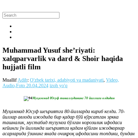
Muhammad Yusuf she’riyati:
xalqparvarlik va dard & Shoir haqida
hujjatli film
Muallif
Adib
:
O'zbek tarixi, adabiyoti va madaniyati
,
Video,
Audio,Foto
20.04.2024
izoh yo'q
Муҳаммад Юсуф таваллудининг 70 йиллиги олдидан
Муҳаммад Юсуф шеъриятга 80-йилларда кириб келди. 70-
йиллар авлоди ижодида бир қадар бўй кўрсатган эркка
ташналик, мустабид тузумга бўлган норозилик ифодаси
кейинги ўн йилликда шеъриятга қадам қўйган ижодкорлар
асарларида ўзининг янада очиқроқ ифодасини топдики, бундан