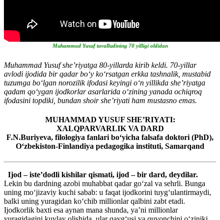
Muhammad Yusuf tavalludining 70 yilligi oldidan
Muhammad Yusuf she’riyatga 80-yillarda kirib keldi. 70-yillar
avlodi ijodida bir qadar bo‘y ko‘rsatgan erkka tashnalik, mustabid
tuzumga bo‘lgan norozilik ifodasi keyingi o‘n yillikda she’riyatga
qadam qo‘ygan ijodkorlar asarlarida o‘zining yanada ochiqroq
ifodasini topdiki, bundan shoir she’riyati ham mustasno emas.
MUHAMMAD YUSUF SHE’RIYATI:
XALQPARVARLIK VA DARD
F.N.Buriyeva, filologiya fanlari bo‘yicha falsafa doktori (PhD),
O‘zbekiston-Finlandiya pedagogika instituti, Samarqand
Ijod – iste’dodli kishilar qismati, ijod – bir dard, deydilar.
Lekin bu dardning azobi muhabbat qadar go‘zal va sehrli. Bunga
uning mo‘jizaviy kuchi sabab: u faqat ijodkorini tuyg‘ulantirmaydi,
balki uning yuragidan ko‘chib millionlar qalbini zabt etadi.
Ijodkorlik baxti esa aynan mana shunda, ya’ni millionlar
yuragidagini kuylay olishida, ular qayg‘usi va quvonchini o‘ziniki