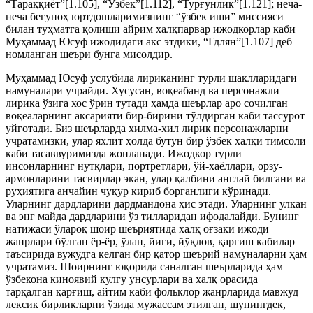
“Тараққиёт”[1.105], “Ўзбек”[1.112], “Турғунлик”[1.121]; неча-
неча бегуноҳ юртдошларимизнинг “ўзбек иши” миссияси
билан туҳматга қолиши айрим халқпарвар ижодкорлар каби
Муҳаммад Юсуф ижодидаги акс этдики, “Гдлян”[1.107] деб
номланган шеъри бунга мисолдир.
Муҳаммад Юсуф услубида лириканинг турли шаклларидаги
намуналари учрайди. Хусусан, воқеабанд ва персонажли
лирика ўзига хос ўрин тутади ҳамда шеърлар аро сочилган
воқеаларнинг аксарияти бир-бирини тўлдирган каби тассурот
уйғотади. Биз шеърларда хилма-хил лирик персонажларни
учратамизки, улар яхлит ҳолда бутун бир ўзбек халқи тимсоли
каби тасаввуримизда жонланади. Ижодкор турли
инсонларнинг нутқлари, портретлари, ўй-хаёллари, орзу-
армонларини тасвирлар экан, улар қалбини англай билгани ва
руҳиятига анчайин чуқур кириб борганлиги кўринади.
Уларнинг дардларини дардмандона ҳис этади. Уларнинг улкан
ва энг майда дардларини ўз тилларидан ифодалайди. Бунинг
натижаси ўлароқ шоир шеъриятида халқ оғзаки ижоди
жанрлари бўлган ёр-ёр, ўлан, йиғи, йўқлов, қарғиш кабилар
таъсирида вужудга келган бир қатор шеърий намуналарни ҳам
учратамиз. Шоирнинг юқорида саналган шеърларида ҳам
ўзбекона киноявий кулгу унсурлари ва халқ орасида
тарқалган қарғиш, айтим каби фольклор жанрларида мавжуд
лексик бирликларни ўзида мужассам этилган, шунингдек,