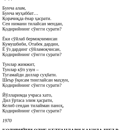
Бунча алам,
Бунча муҳаббат…
Қорачиқда ёнар ҳасрати.
Сен нимани тилайсан мендан,
Қодирийнинг сўнгги сурати?
Ёки сўйлаб бермоқчимисан
Кумушбиби, Отабек дардин,
Ё ўз дардинг сўйламоқчисан,
Қодирийнинг сўнгги сурати?
Тунлар жимжит,
Тунлар кўп узун –
Тугамайди диллар суҳбати.
Шеър ўқисам тинглайсан маҳзун,
Қодирийнинг сўнгги сурати?
Йўлларимда учраса хато,
Дил ўртаса элим ҳасрати,
Келиб сендан тилайман паноҳ,
Қодирийнинг сўнгги сурати?
1970