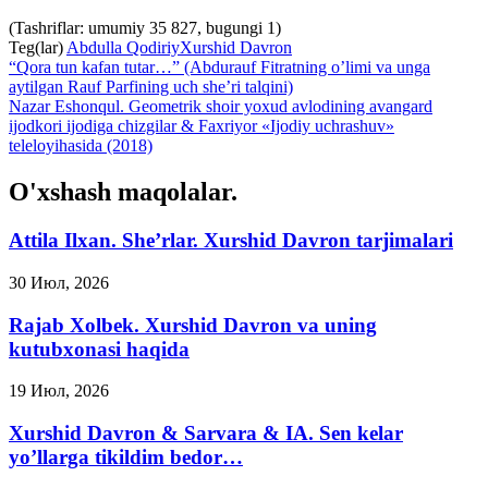
(Tashriflar: umumiy 35 827, bugungi 1)
Teg(lar)
Abdulla Qodiriy
Xurshid Davron
“Qora tun kafan tutar…” (Abdurauf Fitratning o’limi va unga
aytilgan Rauf Parfining uch she’ri talqini)
Nazar Eshonqul. Geometrik shoir yoxud avlodining avangard
ijodkori ijodiga chizgilar & Faxriyor «Ijodiy uchrashuv»
teleloyihasida (2018)
O'xshash maqolalar.
Attila Ilxan. She’rlar. Xurshid Davron tarjimalari
30 Июл, 2026
Rajab Xolbek. Xurshid Davron va uning
kutubxonasi haqida
19 Июл, 2026
Xurshid Davron & Sarvara & IA. Sen kelar
yo’llarga tikildim bedor…