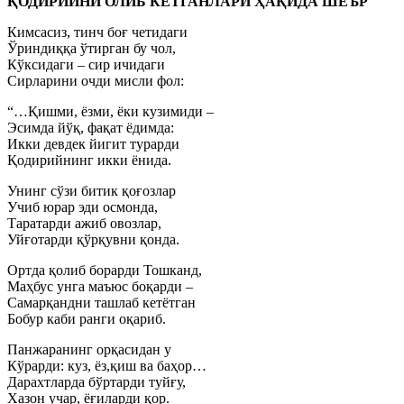
ҚОДИРИЙНИ ОЛИБ КЕТГАНЛАРИ ҲАҚИДА ШЕЪР
Кимсасиз, тинч боғ четидаги
Ўриндиққа ўтирган бу чол,
Кўксидаги – сир ичидаги
Сирларини очди мисли фол:
“…Қишми, ёзми, ёки кузимиди –
Эсимда йўқ, фақат ёдимда:
Икки девдек йигит турарди
Қодирийнинг икки ёнида.
Унинг сўзи битик қоғозлар
Учиб юрар эди осмонда,
Таратарди ажиб овозлар,
Уйғотарди қўрқувни қонда.
Ортда қолиб борарди Тошканд,
Маҳбус унга маъюс боқарди –
Самарқандни ташлаб кетётган
Бобур каби ранги оқариб.
Панжаранинг орқасидан у
Кўрарди: куз, ёз,қиш ва баҳор…
Дарахтларда бўртарди туйғу,
Хазон учар, ёғиларди қор.