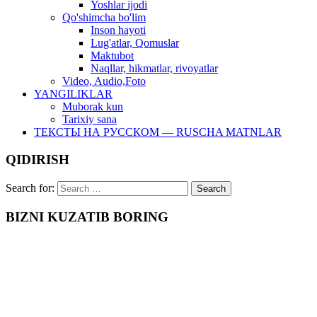
Yoshlar ijodi
Qo'shimcha bo'lim
Inson hayoti
Lug'atlar, Qomuslar
Maktubot
Naqllar, hikmatlar, rivoyatlar
Video, Audio,Foto
YANGILIKLAR
Muborak kun
Tarixiy sana
ТЕКСТЫ НА РУССКОМ — RUSCHA MATNLAR
QIDIRISH
Search for:
BIZNI KUZATIB BORING