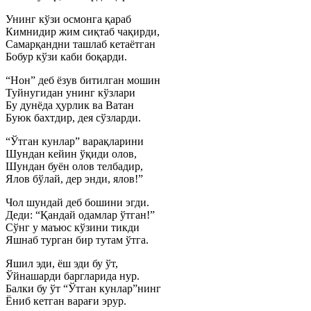
Унинг кўзи осмонга қараб
Кимнидир жим сиқтаб чақирди,
Самарқандни ташлаб кетаётган
Бобур кўзи каби боқарди.
“Нон” деб ёзув битилган мошин
Туйнугидан унинг кўзлари
Бу дунёда ҳурлик ва Ватан
Буюк бахтдир, дея сўзларди.
“Ўтган кунлар” варақларини
Шундан кейин ўқиди олов,
Шундан буён олов телбадир,
Ялов бўлай, дер энди, ялов!”
Чол шундай деб бошини эгди.
Деди: “Қандай одамлар ўтган!”
Сўнг у маъюс кўзини тикди
Яшнаб турган бир тутам ўтга.
Яшил эди, ёш эди бу ўт,
Ўйнашарди баргларида нур.
Балки бу ўт “Ўтган кунлар”нинг
Ёниб кетган варағи эрур.