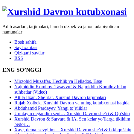
Adib asarlari, tarjimalari, hamda o'zbek va jahon adabiyotidan
namunalar
Bosh sahifa
Sayt xaritasi
Qiziqarli saytlar
RSS
ENG SO’NGGI
Mirzohid Muzaffar. Hechlik va Hellados. Esse
Najmiddin Komilov. Tasavvuf & Najmiddin Komilov bilan
suhbatlar (Video)
Attila Ilxan. She’rlar. Xurshid Davron tarjimalari
Rajab Xolbek. Xurshid Davron va uning kutubxonasi haqida
Abduhamid Pardayev. Yangi to’rtliklar
Unutayin degandim seni… Xurshid Davron she’ri & Qo’shiq
Xurshid Davron & Sarvara & IA. Sen kelar yo’llarga tikildim
bedor…
Xayr, dema, sevgilim… Xurshid Davron she’ri & Ikki qo’shiq