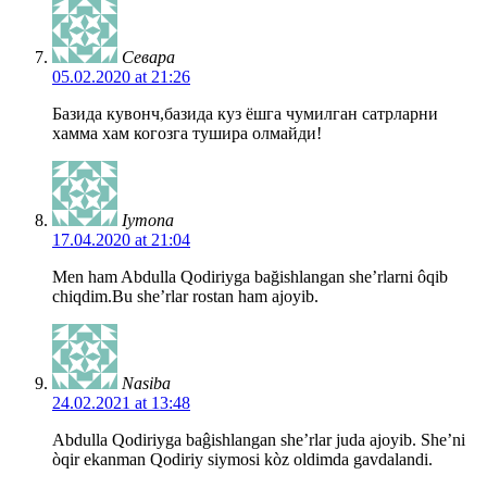
Севара
05.02.2020 at 21:26
Базида кувонч,базида куз ёшга чумилган сатрларни
хамма хам когозга тушира олмайди!
Iymona
17.04.2020 at 21:04
Men ham Abdulla Qodiriyga bağishlangan she’rlarni ôqib
chiqdim.Bu she’rlar rostan ham ajoyib.
Nasiba
24.02.2021 at 13:48
Abdulla Qodiriyga baĝishlangan she’rlar juda ajoyib. She’ni
òqir ekanman Qodiriy siymosi kòz oldimda gavdalandi.