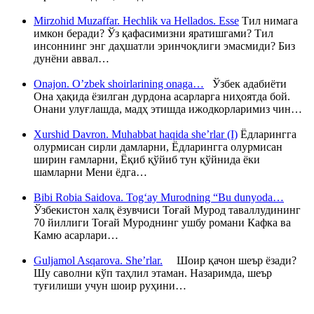
Mirzohid Muzaffar. Hechlik va Hellados. Esse
Тил нимага
имкон беради? Ўз қафасимизни яратишгами? Тил
инсоннинг энг даҳшатли эринчоқлиги эмасмиди? Биз
дунёни аввал…
Onajon. O’zbek shoirlarining onaga…
Ўзбек адабиёти
Она ҳақида ёзилган дурдона асарларга ниҳоятда бой.
Онани улуғлашда, мадҳ этишда ижодкорларимиз чин…
Xurshid Davron. Muhabbat haqida she’rlar (I)
Ёдларингга
олурмисан сирли дамларни, Ёдларингга олурмисан
ширин ғамларни, Ёқиб қўйиб тун қўйнида ёки
шамларни Мени ёдга…
Bibi Robia Saidova. Tog‘ay Murodning “Bu dunyoda…
Ўзбекистон халқ ёзувчиси Тоғай Мурод таваллудининг
70 йиллиги Тоғай Муроднинг ушбу романи Кафка ва
Камю асарлари…
Guljamol Asqarova. She’rlar.
Шоир қачон шеър ёзади?
Шу саволни кўп таҳлил этаман. Назаримда, шеър
туғилиши учун шоир руҳини…