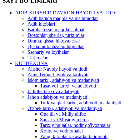
SAYT BO’LIMLARI
ADIB XURSHID DAVRON HAYOTI VA IJODI
Adib haqida maqola va ma'lumotlar
Adib kitoblari
Badiha, esse, maqola, suhbat
Dostonlar, she'rlar, turkumlar
Drama, qissa, hikoya, esse
Qisqa mulohazalar, luqmalar
Ssenariy va loyihalar
Tarjimalar
KUTUBXONA
Alisher Navoiy hayoti va ijodi
Amir Temur hayoti va faoliyati
Islom tarixi, adabiyoti va madaniyati
Tasavvuf tarixi, va adabiyoti
Jadidlik tarixi va adabiyoti
Jahon adabiyoti va madaniyati
Turk xalqlari tarixi, adabiyoti, madaniyati
O'zbek tarixi, adabiyoti va madaniyati
Ona tili va Milliy alifbo
San'at va Musiqiy meros
Tarixiy hujjatlar, nodir qo'lyozmalar
Xotira va yodnomalar
Yangi kitoblar va asarlar taqdimoti