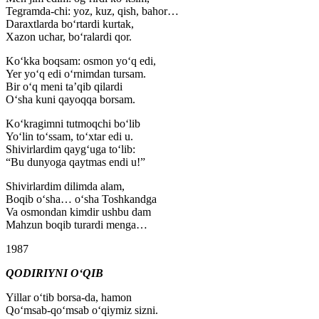
Tegramda-chi: yoz, kuz, qish, bahor…
Daraxtlarda boʻrtardi kurtak,
Xazon uchar, boʻralardi qor.
Koʻkka boqsam: osmon yoʻq edi,
Yer yoʻq edi oʻrnimdan tursam.
Bir oʻq meni taʼqib qilardi
Oʻsha kuni qayoqqa borsam.
Koʻkragimni tutmoqchi boʻlib
Yoʻlin toʻssam, toʻxtar edi u.
Shivirlardim qaygʻuga toʻlib:
“Bu dunyoga qaytmas endi u!”
Shivirlardim dilimda alam,
Boqib oʻsha… oʻsha Toshkandga
Va osmondan kimdir ushbu dam
Mahzun boqib turardi menga…
1987
QODIRIYNI OʻQIB
Yillar oʻtib borsa-da, hamon
Qoʻmsab-qoʻmsab oʻqiymiz sizni.