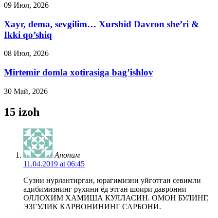
09 Июл, 2026
Xayr, dema, sevgilim… Xurshid Davron she’ri &
Ikki qo’shiq
08 Июл, 2026
Mirtemir domla xotirasiga bag’ishlov
30 Май, 2026
15 izoh
Аноним
11.04.2019 at 06:45
Сузни нурлантирган, юрагимизни уйготган севимли
адибимизнинг рухини ёд этган шоири давронни
ОЛЛОХИМ ХАМИША КУЛЛАСИН. ОМОН БУЛИНГ,
ЭЗГУЛИК КАРВОНИНИНГ САРБОНИ.