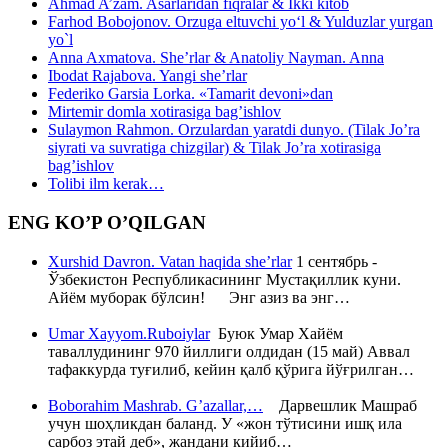
Ahmad A’zam. Asarlaridan fiqralar & Ikki kitob
Farhod Bobojonov. Orzuga eltuvchi yo‘l & Yulduzlar yurgan
yo`l
Anna Axmatova. She’rlar & Anatoliy Nayman. Anna
Ibodat Rajabova. Yangi she’rlar
Federiko Garsia Lorka. «Tamarit devoni»dan
Mirtemir domla xotirasiga bag’ishlov
Sulaymon Rahmon. Orzulardan yaratdi dunyo. (Tilak Jo’ra
siyrati va suvratiga chizgilar) & Tilak Jo’ra xotirasiga
bag’ishlov
Tolibi ilm kerak…
ENG KO’P O’QILGAN
Xurshid Davron. Vatan haqida she’rlar
1 сентябрь -
Ўзбекистон Республикасининг Мустақиллик куни.
Айём муборак бўлсин! Энг азиз ва энг…
Umar Xayyom.Ruboiylar
Буюк Умар Хайём
таваллудининг 970 йиллиги олдидан (15 май) Аввал
тафаккурда туғилиб, кейин қалб қўрига йўғрилган…
Boborahim Mashrab. G’azallar,…
Дарвешлик Машраб
учун шоҳликдан баланд. У «жон тўтисини ишқ ила
сарбоз этай деб», жандани кийиб…