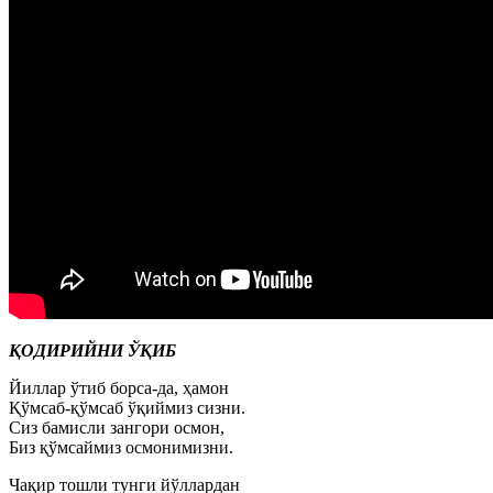
ҚОДИРИЙНИ ЎҚИБ
Йиллар ўтиб борса-да, ҳамон
Қўмсаб-қўмсаб ўқиймиз сизни.
Сиз бамисли зангори осмон,
Биз қўмсаймиз осмонимизни.
Чақир тошли тунги йўллардан