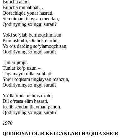
Buncha alam,
Buncha muhabbat…
Qorachiqda yonar hasrati.
Sen nimani tilaysan mendan,
Qodiriyning soʻnggi surati?
Yoki soʻylab bermoqchimisan
Kumushbibi, Otabek dardin,
Yo oʻz darding soʻylamoqchisan,
Qodiriyning soʻnggi surati?
Tunlar jimjit,
Tunlar koʻp uzun –
Tugamaydi dillar suhbati.
Sheʼr oʻqisam tinglaysan mahzun,
Qodiriyning soʻnggi surati?
Yoʻllarimda uchrasa xato,
Dil oʻrtasa elim hasrati,
Kelib sendan tilayman panoh,
Qodiriyning soʻnggi surati?
1970
QODIRIYNI OLIB KЕTGANLARI HAQIDA SHEʼR