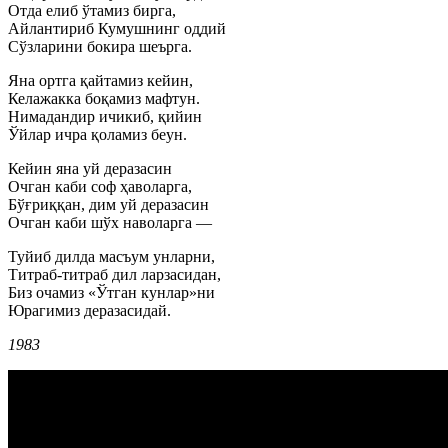
Отда елиб ўтамиз бирга,
Айлантириб Кумушнинг оддий
Сўзларини бокира шеърга.
Яна ортга қайтамиз кейин,
Келажакка боқамиз мафтун.
Нимадандир ичикиб, қийин
Ўйлар ичра қоламиз беун.
Кейин яна уй деразасин
Очган каби соф ҳаволарга,
Бўғриққан, дим уй деразасин
Очган каби шўх наволарга —
Туйиб дилда масъум унларни,
Титраб-титраб дил ларзасидан,
Биз очамиз «Ўтган кунлар»ни
Юрагимиз деразасидай.
1983