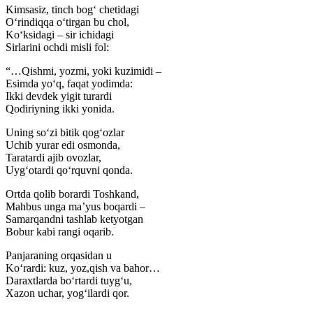
Kimsasiz, tinch bogʻ chetidagi
Oʻrindiqqa oʻtirgan bu chol,
Koʻksidagi – sir ichidagi
Sirlarini ochdi misli fol:
“…Qishmi, yozmi, yoki kuzimidi –
Esimda yoʻq, faqat yodimda:
Ikki devdek yigit turardi
Qodiriyning ikki yonida.
Uning soʻzi bitik qogʻozlar
Uchib yurar edi osmonda,
Taratardi ajib ovozlar,
Uygʻotardi qoʻrquvni qonda.
Ortda qolib borardi Toshkand,
Mahbus unga maʼyus boqardi –
Samarqandni tashlab ketyotgan
Bobur kabi rangi oqarib.
Panjaraning orqasidan u
Koʻrardi: kuz, yoz,qish va bahor…
Daraxtlarda boʻrtardi tuygʻu,
Xazon uchar, yogʻilardi qor.