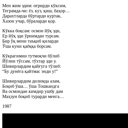
Мен жим эдим: оғрирди кўксим,
Теграмда-чи: ёз, куз, қиш, баҳор…
Дарахтларда бўртарди куртак,
Хазон учар, бўраларди қор.
Кўкка боқсам: осмон йўқ эди,
Ер йўқ эди ўрнимдан турсам.
Бир ўқ мени таъқиб қиларди
Ўша куни қаёққа борсам.
Кўкрагимни тутмоқчи бўлиб
Йўлин тўссам, тўхтар эди у.
Шивирлардим қайғуга тўлиб:
“Бу дунёга қайтмас энди у!”
Шивирлардим дилимда алам,
Боқиб ўша… ўша Тошкандга
Ва осмондан кимдир ушбу дам
Маҳзун боқиб турарди менга…
1987