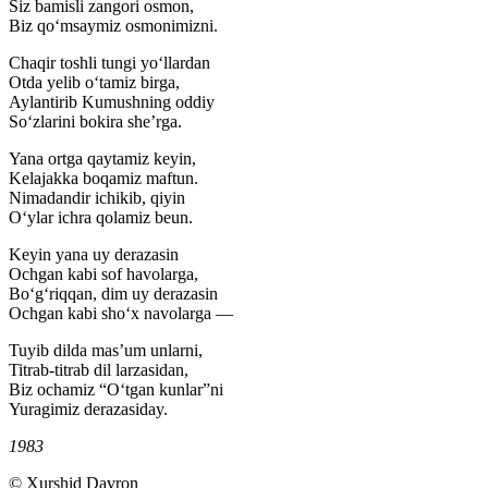
Siz bamisli zangori osmon,
Biz qoʻmsaymiz osmonimizni.
Chaqir toshli tungi yoʻllardan
Otda yelib oʻtamiz birga,
Aylantirib Kumushning oddiy
Soʻzlarini bokira sheʼrga.
Yana ortga qaytamiz keyin,
Kelajakka boqamiz maftun.
Nimadandir ichikib, qiyin
Oʻylar ichra qolamiz beun.
Keyin yana uy derazasin
Ochgan kabi sof havolarga,
Boʻgʻriqqan, dim uy derazasin
Ochgan kabi shoʻx navolarga —
Tuyib dilda masʼum unlarni,
Titrab-titrab dil larzasidan,
Biz ochamiz “Oʻtgan kunlar”ni
Yuragimiz derazasiday.
1983
© Xurshid Davron