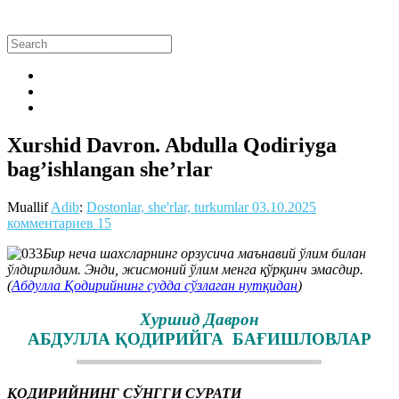
Xurshid Davron. Abdulla Qodiriyga
bag’ishlangan she’rlar
Muallif
Adib
:
Dostonlar, she'rlar, turkumlar
03.10.2025
комментариев 15
Бир неча шахсларнинг орзусича маънавий ўлим билан
ўлдирилдим. Энди, жисмоний ўлим менга қўрқинч эмасдир.
(
Абдулла Қодирийнинг судда сўзлаган нутқидан
)
Хуршид Даврон
АБДУЛЛА ҚОДИРИЙГА БАҒИШЛОВЛАР
ҚОДИРИЙНИНГ СЎНГГИ СУРАТИ