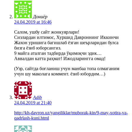
Дониёр
24.04.2019 at 16:46
Салом, ушбу сайт жонкуярлари!
Сизлардан илтимос, Хуршид Давроннинг Иккинчи
Жахон уришига багишлаб ёзган шеърларидан булса
бизга ёзиб юборсангиз.
9 майга аталган тадбирда ўқимоқчи эдик…
Аввалдан катта раҳмат! Ижодларингга омад!
(Узр, сайтда боғланиш учун манбаа топа олмаганим
учун шу маколага коммент. ёзиб юбордим…)
Adib
24.04.2019 at 21:40
http://kh-davron.uz/yangiliklar/muborak-kin/9-may-xotira-va-
qadrlash-kuni.html