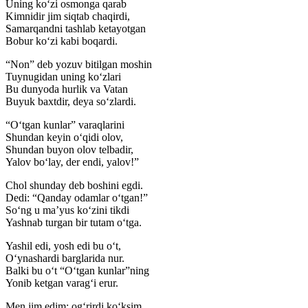
Uning koʻzi osmonga qarab
Kimnidir jim siqtab chaqirdi,
Samarqandni tashlab ketayotgan
Bobur koʻzi kabi boqardi.
“Non” deb yozuv bitilgan moshin
Tuynugidan uning koʻzlari
Bu dunyoda hurlik va Vatan
Buyuk baxtdir, deya soʻzlardi.
“Oʻtgan kunlar” varaqlarini
Shundan keyin oʻqidi olov,
Shundan buyon olov telbadir,
Yalov boʻlay, der endi, yalov!”
Chol shunday deb boshini egdi.
Dedi: “Qanday odamlar oʻtgan!”
Soʻng u maʼyus koʻzini tikdi
Yashnab turgan bir tutam oʻtga.
Yashil edi, yosh edi bu oʻt,
Oʻynashardi barglarida nur.
Balki bu oʻt “Oʻtgan kunlar”ning
Yonib ketgan varagʻi erur.
Men jim edim: ogʻrirdi koʻksim,