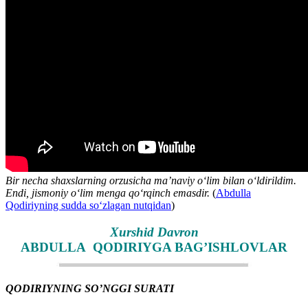
Bir necha shaxslarning orzusicha maʼnaviy oʻlim bilan oʻldirildim.
Endi, jismoniy oʻlim menga qoʻrqinch emasdir.
(
Abdulla
Qodiriyning sudda soʻzlagan nutqidan
)
Xurshid Davron
ABDULLA QODIRIYGA BAG’ISHLOVLAR
QODIRIYNING SO’NGGI SURATI