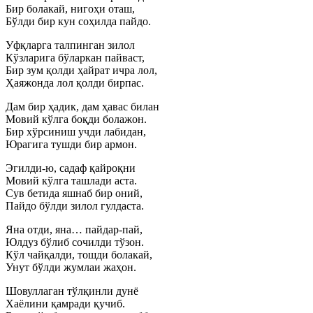
Бир болакай, нигоҳи оташ,
Бўлди бир кун соҳилда пайдо.
Уфқларга талпинган зилол
Кўзларига бўларкан пайваст,
Бир зум қолди ҳайрат ичра лол,
Ҳаяжонда лол қолди бирпас.
Дам бир ҳадик, дам ҳавас билан
Мовий кўлга боқди болажон.
Бир хўрсиниш учди лабидан,
Юрагига тушди бир армон.
Эгилди-ю, садаф қайроқни
Мовий кўлга ташлади аста.
Сув бетида яшнаб бир оний,
Пайдо бўлди зилол гулдаста.
Яна отди, яна… пайдар-пай,
Юлдуз бўлиб сочилди тўзон.
Кўл чайқалди, тошди болакай,
Унут бўлди жумлаи жаҳон.
Шовуллаган тўлқинли дунё
Хаёлини қамради қучиб.