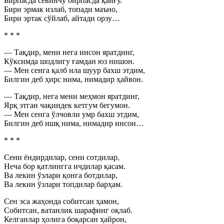
Бирпасда севинчу бирпасда қайғу.
Бири эрмак излаб, топади маъно,
Бири эртак сўйлаб, айтади орзу…
* * *
— Тақдир, мени нега инсон яратдинг,
Кўксимда шодлигу ғамдан юз нишон.
— Мен сенга қалб ила шуур бахш этдим,
Билгин деб ҳирс нима, нимадир ҳайвон.
— Тақдир, нега мени меҳмон яратдинг,
Ярқ этган чақиндек кетгум бегумон.
— Мен сенга ўлчовли умр бахш этдим,
Билгин деб ишқ нима, нимадир инсон…
* * *
Сени ёндирдилар, сени сотдилар,
Неча бор қатлингга ичдилар қасам.
Ва лекин ўзлари қонга ботдилар,
Ва лекин ўзлари топдилар барҳам.
Сен эса жаҳонда собитсан ҳамон,
Собитсан, ватанлик шарафинг оқлаб.
Келганлар ҳолига боқарсан ҳайрон,