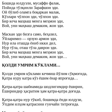
Бошида юлдузли, мусаффо фалак,
Пойида тўлқинли Зарафшон эди.
Ой бўлиб оламга боқаркан малак,
Кўзлари чўлпон эди, чўлпон эди.
Бир кеча маҳваш менга меҳмон эди,
Вой, уни маҳваш демаким, жон эди.
Маскан эди бизга само, беҳазил,
Ўйларимиз — орзую армон эди,
Нур ила оташда ёниб икки дил,
Нур тўла, оташ тўла даврон эди.
Бир кеча маҳваш менга меҳмон эди,
Вой, уни маҳваш демаким, жон эди…
ҚОЛДИ УМРИМ КЎКЛАМИ…
Қолди умрим кўклами кечмиш йўлим сўқмоғида,
Қатра нуру катра кўз ёшим ёнар япроғида…
Қатра-қатра шабнамида шодлигимдир ёширин,
Ёшириндир ҳасратим ҳам қатра-қатра доғида.
Қатра-қатра нур тўкиб, бошимда ёнди юлдузи,
Ўпдим илҳом қатрасини ғунчайи титроғида.