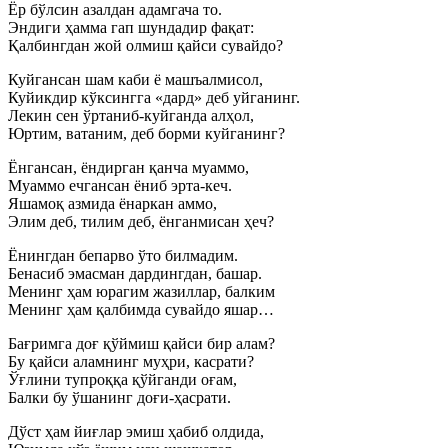
Ёр бўлсин азалдан адамгача то.
Эндиги ҳамма гап шундадир фақат:
Қалбингдан жой олмиш қайси сувайдо?
Куйгансан шам каби ё машъалмисол,
Куйикдир кўксингга «дард» деб уйганинг.
Лекин сен ўртаниб-куйганда алҳол,
Юртим, ватаним, деб борми куйганинг?
Ёнгансан, ёндирган қанча муаммо,
Муаммо ечгансан ёниб эрта-кеч.
Яшамоқ азмида ёнаркан аммо,
Элим деб, тилим деб, ёнганмисан ҳеч?
Ёнингдан бепарво ўто билмадим.
Бенасиб эмасман дардингдан, башар.
Менинг ҳам юрагим жазиллар, балким
Менинг ҳам қалбимда сувайдо яшар…
Бағримга доғ қўймиш қайси бир алам?
Бу қайси аламнинг муҳри, касрати?
Ўғлини тупроққа қўйганди оғам,
Балки бу ўшанинг доғи-ҳасрати.
Дўст ҳам йиғлар эмиш ҳабиб олдида,