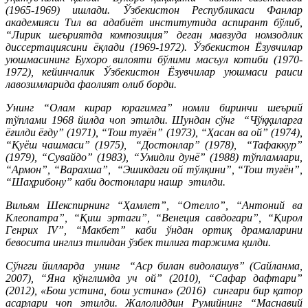
(1965-1969) ишлади. Ўзбекистон Республикаси Фанлар
академияси Тил ва адабиёт институтида аспирант бўлиб,
“Лирик шеъриятда композиция” деган мавзуда номзодлик
диссертациясини ёқлади (1969-1972). Ўзбекистон Ёзувчилар
уюшмасининг Бухоро вилояти бўлими масъул котиби (1970-
1972), кейинчалик Ўзбекистон Ёзувчилар уюшмаси раиси
лавозимларида фаолият олиб борди.
Унинг “Олам кирар юрагимга” номли биринчи шеърий
тўплами 1968 йилда чоп этилди. Шундан сўнг “Чўққиларга
ёғилди ёғду” (1971), “Тош туғён” (1973), “Ҳасан ва ой” (1974),
“Қуёш чашмаси” (1975), “Достонлар” (1978), “Тафаккур”
(1979), “Сувайдо” (1983), “Умидли дунё” (1988) тўпламлари,
“Армон”, “Варахша”, “Эшикдаги ой тўлқини”, “Тош туғён”,
“Шаҳрибону” каби достонлари нашр этилди.
Вильям Шекспирнинг “Ҳамлет”, “Отелло”, “Антоний ва
Клеопатра”, “Қиш эртаги”, “Венеция савдогари”, “Қирол
Генрих IV”, “Макбет” каби ўндан ортиқ драмаларини
бевосита инглиз тилидан ўзбек тилига таржима қилди.
Сўнгги йилларда унинг “Аср билан видолашув” (Сайланма,
2007), “Яна кўнглимда уч ой” (2010), “Сафар дафтари”
(2012), «Бош устина, бош устина» (2016) сингари бир қатор
асарлари чоп этилди. Жалолиддин Румийнинг “Маснавий