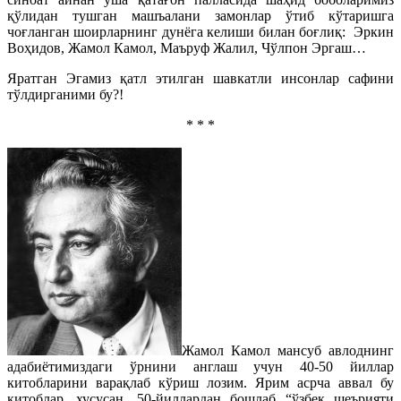
қўлидан тушган машъалани замонлар ўтиб кўтаришга
чоғланган шоирларнинг дунёга келиши билан боғлиқ: Эркин
Воҳидов, Жамол Камол, Маъруф Жалил, Чўлпон Эргаш…
Яратган Эгамиз қатл этилган шавкатли инсонлар сафини
тўлдирганими бу?!
* * *
Жамол Камол мансуб авлоднинг
адабиётимиздаги ўрнини англаш учун 40-50 йиллар
китобларини варақлаб кўриш лозим. Ярим асрча аввал бу
китоблар, хусусан, 50-йиллардан бошлаб “ўзбек шеърияти