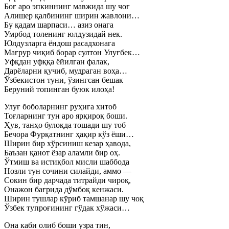
Боғ аро эпкиннинг мавжида шу чоғ
Алишер қалбининг ширин жавлони…
Бу қадам шарпаси… азиз онага
Умрбод толенинг юлдузидай нек.
Юлдузларга ёндош расадхонага
Мағрур чиқиб борар султон Улуғбек…
Уфқдан уфққа ёйилган фалак,
Дарёларни қучиб, мудраган воҳа…
Ўзбекистон туни, ўзингсан бешак
Беруний топинган буюк илоҳа!
Улуғ боболарнинг руҳига хитоб
Тоғларнинг тун аро ярқироқ боши.
Ҳув, танҳо булоқда тошади шу тоб
Бечора Фурқатнинг ҳақир кўз ёши…
Ширин бир хўрсиниш кезар ҳавода,
Баъзан қанот ёзар аламли бир оҳ.
Ўтмиш ва истиқбол мисли шаббода
Нозли тун сочини силайди, аммо —
Сокин бир дарчада титрайди чироқ,
Онажон бағрида дўмбоқ кенжаси.
Ширин тушлар кўриб тамшанар шу чоқ
Ўзбек тупроғининг гўдак хўжаси…
Она каби олиб боши узра тин,