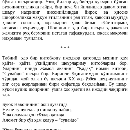
бўлган шеъриятдир. Узоқ йиллар адабиётда ҳукмрон бўлган
руҳониятсизликка ғайри, бир неча ўн йилликлар давом этган
шеъру насрнинг инсонийликдан йироқ ва ҳиссиз
шиорбозликка маҳкум этилганини рад этган, ҳавосиз муҳитда
ҳавони соғинган, юракларни ҳаво билан тўйинтирмоқ
истаган шеъриятдир. Шоирнинг ҳар бир шеъри ҳаракатсиз
жамиятга руҳ бермоқни истаган тафаккурдан, юксак мақомли
илҳомдан туғилган.
* * *
Табиий, ҳар бир китобхону ижодкор қаторида менинг ҳам
қайта- қайта ўқийдиган шеърлариму китобларим бор.
Уларнинг ичида Жамол аканинг “Қадаҳ” номли китоби,
“Сувайдо” шеъри бор. Биринчи ўқиганимдан кўнглимнинг
тўридан жой олган бу шеърни ХХ аср ўзбек шеъриятининг
энг сара асарларидан бири сифатида баҳолайман. Бу шеър
кўкси куйик шоирнинг ўзига хос ҳаётий ва ижодий чақириғи
эди:
Буюк Навоийнинг бош луғатида
Не-не тушунчалар пинҳону пайдо,
Ўша олам-жаҳон сўзлар қатида
Аломат бир сўз ҳам келур – “сувайдо”
Юрак ўртасида нуқта эмиш у,