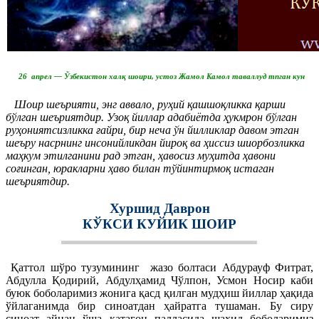
26 апрел — Ўзбекистон халқ шоири, устоз Жамол Камол таваллуд тпган кун
Шоир шеърияти, энг аввало, руҳий қашшоқликка қарши
бўлган шеъриятдир. Узоқ йиллар адабиётда ҳукмрон бўлган
руҳониятсизликка ғайри, бир неча ўн йилликлар давом этган
шеъру насрнинг инсонийликдан йироқ ва ҳиссиз шиорбозликка
маҳкум этилганини рад этган, ҳавосиз муҳитда ҳавони
соғинган, юракларни ҳаво билан тўйинтирмоқ истаган
шеъриятдир.
Хуршид Даврон
КЎКСИ КУЙИК ШОИР
Қаттол шўро тузумининг жазо болтаси Абдурауф Фитрат,
Абдулла Қодирий, Абдулҳамид Чўлпон, Усмон Носир каби
буюк боболаримиз жонига қасд қилган мудҳиш йиллар ҳақида
ўйлаганимда бир синоатдан ҳайратга тушаман. Бу сиру
синоат айнан ўша қатағон палласида шаҳид боболаримиз