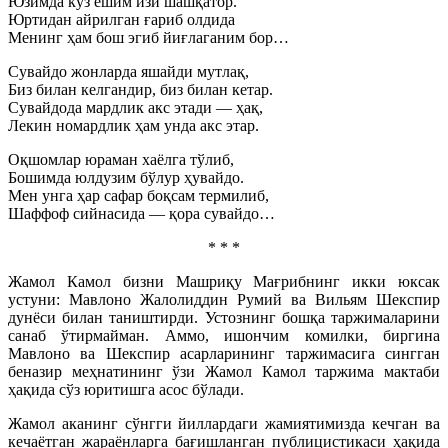
Юзимда кўз ёшим изи шашқатор.
Юртидан айрилган ғариб олдида
Менинг ҳам бош эгиб йиғлаганим бор…
Сувайдо жонларда яшайди мутлақ,
Биз билан келгандир, биз билан кетар.
Сувайдода мардлик акс этади — ҳақ,
Лекин номардлик ҳам унда акс этар.
Оқшомлар юраман хаёлга тўлиб,
Бошимда юлдузим бўлур ҳувайдо.
Мен унга ҳар сафар боқсам термилиб,
Шаффоф сийнасида — қора сувайдо…
* * *
Жамол Камол бизни Машриқу Мағрибнинг икки юксак
устуни: Мавлоно Жалолиддин Румий ва Вильям Шекспир
дунёси билан таништирди. Устознинг бошқа таржималарини
санаб ўтирмайман. Аммо, ишончим комилки, биргина
Мавлоно ва Шекспир асарларининг таржимасига сингган
беназир меҳнатининг ўзи Жамол Камол таржима мактаби
ҳақида сўз юритишга асос бўлади.
Жамол аканинг сўнгги йиллардаги жамиятимизда кечган ва
кечаётган жараёнларга бағишланган публицистикаси ҳақида