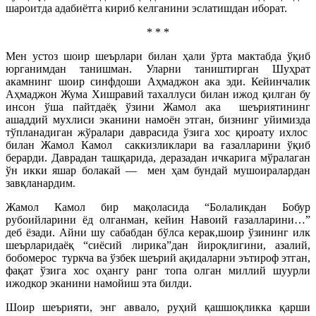
шароитда адабиётга кириб келганини эслатишдан иборат.
* * *
Мен устоз шоир шеърлари билан ҳали ўрта мактабда ўқиб
юрганимдан танишман. Уларни таништирган Шуҳрат
акамнинг шоир синфдоши Аҳмаджон ака эди. Кейинчалик
Аҳмаджон Жума Хишравий тахаллуси билан ижод қилган бу
инсон ўша пайтдаёқ ўзини Жамол ака шеъриятининг
ашаддий мухлиси эканини намоён этган, бизнинг уйимизда
тўпланадиган жўралари даврасида ўзига хос қироату ихлос
билан Жамол Камол саккизликлари ва ғазалларини ўқиб
берарди. Даврадан ташқарида, деразадан ичкарига мўралаган
ўн икки яшар болакай — мен ҳам бундай мушоиралардан
завқланардим.
Жамол Камол бир мақоласида “Болаликдан Бобур
рубоийларини ёд олганман, кейин Навоий ғазалларини…”
деб ёзади. Айни шу сабабдан бўлса керак,шоир ўзининг илк
шеърларидаёқ “сиёсий лирика”дан йироқлигини, азалий,
бобомерос туркча ва ўзбек шеърий ақидаларни эътироф этган,
фақат ўзига хос оҳангу ранг топа олган миллий шуурли
ижодкор эканини намойиш эта билди.
Шоир шеърияти, энг аввало, руҳий қашшоқликка қарши