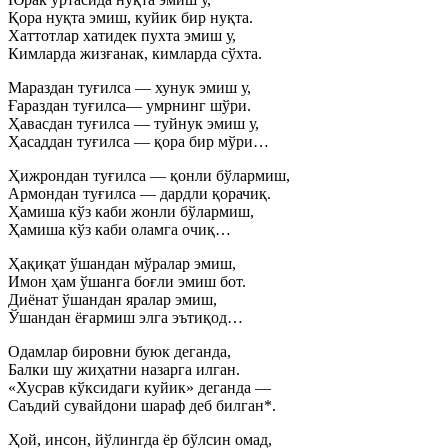
Қора нуқта эмиш, куйик бир нуқта.
Хаттотлар хатидек пухта эмиш у,
Кимларда жизғанак, кимларда сўхта.
Мараздан туғилса — хунук эмиш у,
Ғараздан туғилса— умрнинг шўри.
Ҳавасдан туғилса — туйнук эмиш у,
Ҳасаддан туғилса — қора бир мўри…
Ҳижрондан туғилса — қонли бўлармиш,
Армондан туғилса — дардли қорачиқ.
Ҳамиша кўз каби жонли бўлармиш,
Ҳамиша кўз каби оламга очиқ…
Ҳақиқат ўшандан мўралар эмиш,
Имон ҳам ўшанга боғли эмиш бот.
Диёнат ўшандан яралар эмиш,
Ўшандан ёғармиш элга эътиқод…
Одамлар бировни буюк деганда,
Балки шу жиҳатни назарга илган.
«Хусрав кўксидаги куйик» деганда —
Саъдий сувайдони шараф деб билган*.
Ҳой, инсон, йўлингда ёр бўлсин омад,