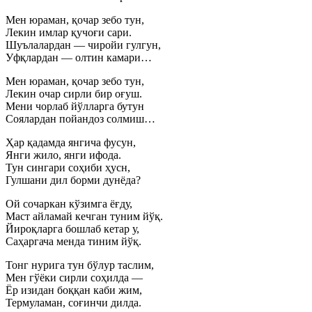
Мен юраман, қочар зебо тун,
Лекин имлар қучоғи сари.
Шуълалардан — чиройи гулгун,
Уфқлардан — олтин камари…
Мен юраман, қочар зебо тун,
Лекин очар сирли бир оғуш.
Мени чорлаб йўлларга бутун
Соялардан пойандоз солмиш…
Ҳар қадамда янгича фусун,
Янги жило, янги ифода.
Тун сингари соҳиби ҳусн,
Гулшани дил борми дунёда?
Ой сочаркан кўзимга ёғду,
Маст айламай кечган туним йўқ.
Йироқларга бошлаб кетар у,
Саҳаргача менда тиним йўқ.
Тонг нурига тун бўлур таслим,
Мен гўёки сирли соҳилда —
Ёр изидан боққан каби жим,
Термуламан, соғинчи дилда.