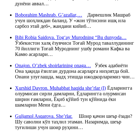
дунёни аввал…
Boborahim Mashrab. G’azallar,…
Дарвешлик Машраб
учун шоҳликдан баланд. У «жон тўтисини ишқ ила
сарбоз этай деб», жандани кийиб…
Bibi Robia Saidova. Tog‘ay Murodning “Bu dunyoda…
Ўзбекистон халқ ёзувчиси Тоғай Мурод таваллудининг
70 йиллиги Тоғай Муроднинг ушбу романи Кафка ва
Камю асарлари…
Onajon. O’zbek shoirlarining onaga…
Ўзбек адабиёти
Она ҳақида ёзилган дурдона асарларга ниҳоятда бой.
Онани улуғлашда, мадҳ этишда ижодкорларимиз чин…
Xurshid Davron. Muhabbat haqida she’rlar (I)
Ёдларингга
олурмисан сирли дамларни, Ёдларингга олурмисан
ширин ғамларни, Ёқиб қўйиб тун қўйнида ёки
шамларни Мени ёдга…
Guljamol Asqarova. She’rlar.
Шоир қачон шеър ёзади?
Шу саволни кўп таҳлил этаман. Назаримда, шеър
туғилиши учун шоир руҳини…