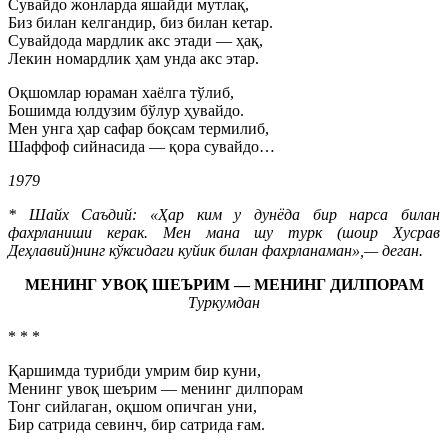
Сувайдо жонларда яшайди мутлақ,
Биз билан келгандир, биз билан кетар.
Сувайдода мардлик акс этади — ҳақ,
Лекин номардлик ҳам унда акс этар.
Оқшомлар юраман хаёлга тўлиб,
Бошимда юлдузим бўлур ҳувайдо.
Мен унга ҳар сафар боқсам термилиб,
Шаффоф сийнасида — қора сувайдо…
1979
* Шайх Саъдий: «Ҳар ким у дунёда бир нарса билан
фахрланиши керак. Мен мана шу турк (шоир Хусрав
Деҳлавий)нинг кўксидаги куйик билан фахрланаман»,— деган.
МЕНИНГ УВОҚ ШЕЪРИМ — МЕНИНГ ДИЛПОРАМ
Туркумдан
* * *
Қаршимда турибди умрим бир куни,
Менинг увоқ шеърим — менинг дилпорам
Тонг сийлаган, оқшом опичган уни,
Бир сатрида севинч, бир сатрида ғам.