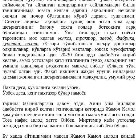
сиймолари”га айланган шоирларнинг сайланмалари билан
танишганимда юзага келган адабий аҳволнинг нечоғли
аянчли ва ночор бўлганини кўриб ларзага тушганман.
“Сиёсий лирика” ақидасига тўлиқ бош эгган ўша давр
шеъриятининг ёлғону сохта ғоялар ботқоқига ғарқ
бўлганидан ачинганман. Ўша йилларда фақат сиёсат
тарозисига мос келган
колхоз, трактор, завод, фабрика,
қурилиш, пахта
сўзлари тўлиб-тошган шеъру достонлар
олқишланар, кўкларга кўтариб мақталар, юксак мукофотлар
билан тақдирланар эди. 20-30 йилларда адабиётга кириб
келган, аммо устозлари қатл этилганига гувоҳ авлоднинг энг
умидли вакиллари руҳиятини мавжуд сиёсат кўлкаси тўла
чулғаб олган эди. Фақат иккинчи жаҳон уруши йилларида
қисман жонланган шеъриятимиздаги мажҳуллик, умумий руҳ:
Пахта деса, кўз олдига келади ўзбек,
Ўзбек деса, кенг пахтазор бўлар намоён
тарзида 60-йилларгача давом этди. Айни ўша йиллари
адабиётга кириб келган тенгдошлари қаторида Жамол Камол
ҳам ўзбек шеъриятининг янги уйғониш мавсумига асос солди.
Тоза нафас авлод ҳатто Ойбек, Миртемир каби устозлар
ижодида янги бир палланинг бошланишига сабабчи бўлди.
Бу ҳақда айтишимдан мақсад Жамол Камол авлоди қандай