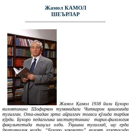
Жамол КАМОЛ
ШЕЪРЛАР
Жамол Қамол 1938 йили Бухоро
вилоятининг Шофиркон туманидаги Читкарон қишлоғида
туғилган. Ота-онадан эрта айрилгач тоғаси қўлида тарбия
кўрди. Бухоро педагогика институтининг тарих-филология
факультетида таҳсил олди. Ўқишни тугаллаб, шу ерда
ўқитувчилик қилди. “Бухоро ҳақиқати” вилоят газетасида