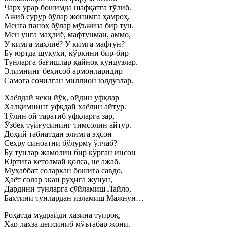
Чарх урар бошимда шафқатга тўлиб.
Ажиб сурур бўлар жонимга ҳамроҳ,
Менга паноҳ бўлар мўъжиза бир тун.
Мен унга маҳлиё, мафтунман, аммо,
У кимга маҳлиё? У кимга мафтун?
Бу юртда шукуҳи, кўркини бир-бир
Тунларга бағишлар қайноқ кундузлар.
Элимнинг беҳисоб армонларидир
Самога сочилган миллион юлдузлар.
Хаёлдай чеки йўқ, ойдин уфқлар
Халқимнинг уфқдай хаёлин айтур.
Тўлин ой таратиб уфқларга зар,
Ўзбек туйғусининг тимсолин айтур.
Доҳий табиатдан элимга эҳсон
Сеҳру синоатни бўлурму ўлчаб?
Бу тунлар жамолин бир кўрган инсон
Юртига кетолмай қолса, не ажаб.
Муҳаббат соларкан бошига савдо,
Ҳаёт солар экан руҳига жунун,
Дардини тунларга сўйламиш Лайло,
Бахтини тунлардан изламиш Мажнун…
Роҳатда мудрайди хазина тупроқ,
Ҳар лаҳза депсиниб мўътабар жони.