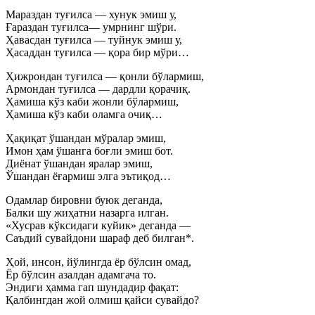
Мараздан туғилса — хунук эмиш у,
Ғараздан туғилса— умрнинг шўри.
Ҳавасдан туғилса — туйнук эмиш у,
Ҳасаддан туғилса — қора бир мўри…
Ҳижрондан туғилса — қонли бўлармиш,
Армондан туғилса — дардли қорачиқ.
Ҳамиша кўз каби жонли бўлармиш,
Ҳамиша кўз каби оламга очиқ…
Ҳақиқат ўшандан мўралар эмиш,
Имон ҳам ўшанга боғли эмиш бот.
Диёнат ўшандан яралар эмиш,
Ўшандан ёғармиш элга эътиқод…
Одамлар бировни буюк деганда,
Балки шу жиҳатни назарга илган.
«Хусрав кўксидаги куйик» деганда —
Саъдий сувайдони шараф деб билган*.
Ҳой, инсон, йўлингда ёр бўлсин омад,
Ёр бўлсин азалдан адамгача то.
Эндиги ҳамма гап шундадир фақат:
Қалбингдан жой олмиш қайси сувайдо?