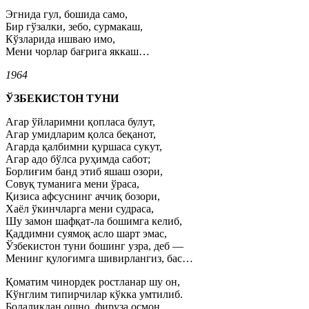
Эгнида гул, бошида само,
Бир гўзалки, зебо, сурмакаш,
Кўзларида ишваю имо,
Мени чорлар бағрига яккаш…
1964
ЎЗБЕКИСТОН ТУНИ
Агар ўйларимни қопласа булут,
Агар умидларим қолса беқанот,
Агарда қалбимни қуршаса сукут,
Агар адо бўлса руҳимда сабот;
Борлиғим банд этиб яшаш озори,
Совуқ туманига мени ўраса,
Қизиса афсуснинг аччиқ бозори,
Хаёл ўкинчларга мени судраса,
Шу замон шафқат-ла бошимга келиб,
Қаддимни суямоқ асло шарт эмас,
Ўзбекистон туни бошинг узра, деб —
Менинг қулоғимга шивирлангиз, бас…
Қоматим чинордек ростланар шу он,
Кўнглим типирчилар кўкка умтилиб.
Болаликдан ошно, фируза осмон