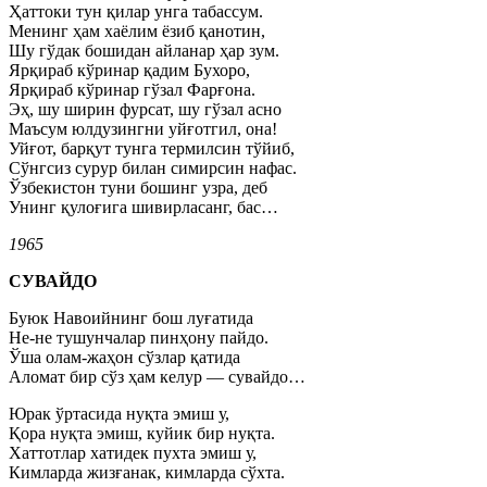
Ҳаттоки тун қилар унга табассум.
Менинг ҳам хаёлим ёзиб қанотин,
Шу гўдак бошидан айланар ҳар зум.
Ярқираб кўринар қадим Бухоро,
Ярқираб кўринар гўзал Фарғона.
Эҳ, шу ширин фурсат, шу гўзал асно
Маъсум юлдузингни уйғотгил, она!
Уйғот, барқут тунга термилсин тўйиб,
Сўнгсиз сурур билан симирсин нафас.
Ўзбекистон туни бошинг узра, деб
Унинг қулоғига шивирласанг, бас…
1965
СУВАЙДО
Буюк Навоийнинг бош луғатида
Не-не тушунчалар пинҳону пайдо.
Ўша олам-жаҳон сўзлар қатида
Аломат бир сўз ҳам келур — сувайдо…
Юрак ўртасида нуқта эмиш у,
Қора нуқта эмиш, куйик бир нуқта.
Хаттотлар хатидек пухта эмиш у,
Кимларда жизғанак, кимларда сўхта.