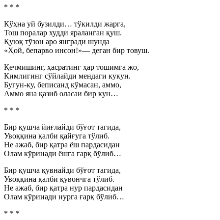
* * *
Кўҳна уй бузилди… тўкилди жарга,
Тош поралар худди яраланган қуш.
Қуюқ тўзон аро янгради шунда
«Ҳой, бепарво инсон!»— деган бир товуш.
Қечмишинг, ҳасратинг ҳар тошимга жо,
Кимлигинг сўйлайди мендаги кукун.
Бугун-ку, беписанд кўмасан, аммо,
Аммо яна қазиб оласаи бир кун…
* * *
Бир қушча йиғлайди бўғот тагида,
Увоққина қалби қайғуга тўлиб.
Не ажаб, бир қатра ёш пардасидан
Олам кўринади ёшга ғарқ бўлиб…
Бир қушча қувнайди бўғот тагида,
Увоққина қалби қувончга тўлиб.
Не ажаб, бир қатра нур пардасидан
Олам кўрииади нурга ғарқ бўлиб…
* * *