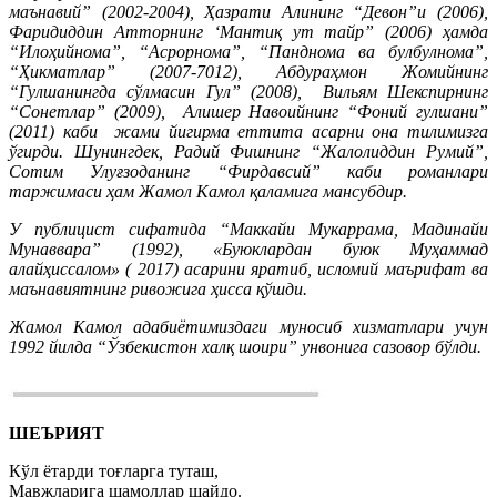
маънавий” (2002-2004), Ҳазрати Алининг “Девон”и (2006),
Фаридиддин Атторнинг ‘Мантиқ ут тайр” (2006) ҳамда
“Илоҳийнома”, “Асрорнома”, “Панднома ва булбулнома”,
“Ҳикматлар” (2007-7012), Абдураҳмон Жомийнинг
“Гулшанингда сўлмасин Гул” (2008), Вильям Шекспирнинг
“Сонетлар” (2009), Алишер Навоийнинг “Фоний гулшани”
(2011) каби жами йигирма еттита асарни она тилимизга
ўгирди. Шунингдек, Радий Фишнинг “Жалолиддин Румий”,
Сотим Улуғзоданинг “Фирдавсий” каби романлари
таржимаси ҳам Жамол Камол қаламига мансубдир.
У публицист сифатида “Маккайи Мукаррама, Мадинайи
Мунаввара” (1992), «Буюклардан буюк Муҳаммад
алайҳиссалом» ( 2017) асарини яратиб, исломий маърифат ва
маънавиятнинг ривожига ҳисса қўшди.
Жамол Камол адабиётимиздаги муносиб хизматлари учун
1992 йилда “Ўзбекистон халқ шоири” унвонига сазовор бўлди.
ШЕЪРИЯТ
Кўл ётарди тоғларга туташ,
Мавжларига шамоллар шайдо.