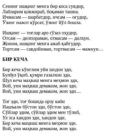
Сенинг ишқинг менга бир коса сувдир,
Лабларим қовжираб, боқаман ташна.
Ичмасам — шарбатдир, ичсам — оғудир,
Ўзинг нажот кўрсат, ўзинг йўл бошла.
Ишқинг — тоғлар аро гўзал оҳудир,
Отсам — дилпораман, отмасам — дилхун.
Жоним, ишқинг менга ажаб қайғудир.
Тортсам — савдойиман, тортмасам — мажнун…
БИР КЕЧА
Бир кеча кўнглим уйи шодон эди,
Булбул ўқиб, қумри ғазалхон эди,
Шул кеча маҳваш менга меҳмон эди,
Вой, уни маҳваш демаким, жон эди.
Вой, уни маҳваш демаким, жон эди…
Тоғ эди, тоғ бошида орзу каби
Нашъали бўстон эди, бўстон эди,
Сўйлар эдим, сўйлар эдим мен тўлиб,
Ул эса хандон эди, хандон эди.
Бир кеча маҳваш менга меҳмон эди.
Вой, уни маҳваш демаким, жон эди.