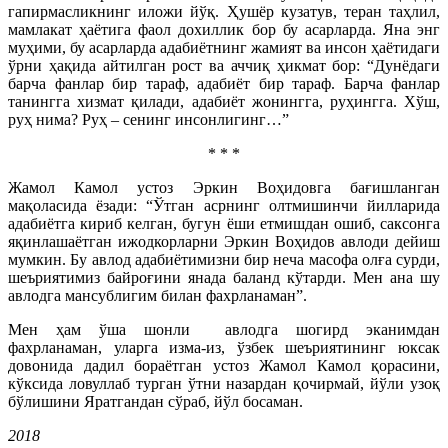
гапирмасликнинг иложи йўқ. Ҳушёр кузатув, теран таҳлил,
мамлакат ҳаётига фаол дохиллик бор бу асарларда. Яна энг
муҳими, бу асарларда адабиётнинг жамият ва инсон ҳаётидаги
ўрни ҳақида айтилган рост ва аччиқ ҳикмат бор: “Дунёдаги
барча фанлар бир тараф, адабиёт бир тараф. Барча фанлар
танингга хизмат қилади, адабиёт жонингга, руҳингга. Хўш,
руҳ нима? Руҳ – сенинг инсонлигинг…”
* * *
Жамол Камол устоз Эркин Воҳидовга бағишланган
мақоласида ёзади: “Ўтган асрнинг олтмишинчи йилларида
адабиётга кириб келган, бугун ёши етмишдан ошиб, саксонга
яқинлашаётган ижодкорларни Эркин Воҳидов авлоди дейиш
мумкин. Бу авлод адабиётимизни бир неча масофа олға сурди,
шеъриятимиз байроғини янада баланд кўтарди. Мен ана шу
авлодга мансублигим билан фахрланаман”.
Мен ҳам ўша шонли авлодга шогирд эканимдан
фахрланаман, уларга изма-из, ўзбек шеъриятининг юксак
довонида дадил бораётган устоз Жамол Камол қорасини,
кўксида ловуллаб турган ўтни назардан қочирмай, йўли узоқ
бўлишини Яратгандан сўраб, йўл босаман.
2018