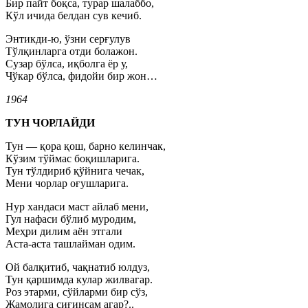
Бир пайт боқса, турар шалаббо,
Кўл ичида белдан сув кечиб.
Энтикди-ю, ўзни серғулув
Тўлқинларга отди болажон.
Сузар бўлса, иқболга ёр у,
Чўкар бўлса, фидойи бир жон…
1964
ТУН ЧОРЛАЙДИ
Тун — қора қош, барно келинчак,
Кўзим тўймас боқишларига.
Тун тўлдириб қўйнига чечак,
Мени чорлар оғушларига.
Нур хандаси маст айлаб мени,
Гул нафаси бўлиб муродим,
Меҳри дилим аён этгали
Аста-аста ташлайман одим.
Ой балқитиб, чақнатиб юлдуз,
Тун қаршимда кулар жилвагар.
Роз этарми, сўйларми бир сўз,
Жамолига сиғинсам агар?..