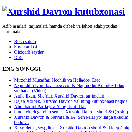
Adib asarlari, tarjimalari, hamda o'zbek va jahon adabiyotidan
namunalar
Bosh sahifa
Sayt xaritasi
Qiziqarli saytlar
RSS
ENG SO’NGGI
Mirzohid Muzaffar. Hechlik va Hellados. Esse
Najmiddin Komilov. Tasavvuf & Najmiddin Komilov bilan
suhbatlar (Video)
Attila Ilxan. She’rlar. Xurshid Davron tarjimalari
Rajab Xolbek. Xurshid Davron va uning kutubxonasi haqida
Abduhamid Pardayev. Yangi to’rtliklar
Unutayin degandim seni… Xurshid Davron she’ri & Qo’shiq
Xurshid Davron & Sarvara & IA. Sen kelar yo’llarga tikildim
bedor…
Xayr, dema, sevgilim… Xurshid Davron she’ri & Ikki qo’shiq