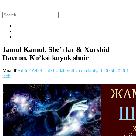
Jamol Kamol. She’rlar & Xurshid
Davron. Ko’ksi kuyuk shoir
Muallif
Adib
:
O'zbek tarixi, adabiyoti va madaniyati
26.04.2026
1
izoh