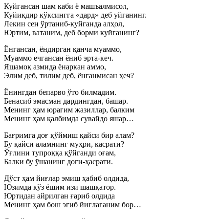
Куйгансан шам каби ё машъалмисол,
Куйикдир кўксингга «дард» деб уйганинг.
Лекин сен ўртаниб-куйганда алҳол,
Юртим, ватаним, деб борми куйганинг?
Ёнгансан, ёндирган қанча муаммо,
Муаммо ечгансан ёниб эрта-кеч.
Яшамоқ азмида ёнаркан аммо,
Элим деб, тилим деб, ёнганмисан ҳеч?
Ёнингдан бепарво ўто билмадим.
Бенасиб эмасман дардингдан, башар.
Менинг ҳам юрагим жазиллар, балким
Менинг ҳам қалбимда сувайдо яшар…
Бағримга доғ қўймиш қайси бир алам?
Бу қайси аламнинг муҳри, касрати?
Ўғлини тупроққа қўйганди оғам,
Балки бу ўшанинг доғи-ҳасрати.
Дўст ҳам йиғлар эмиш ҳабиб олдида,
Юзимда кўз ёшим изи шашқатор.
Юртидан айрилган ғариб олдида
Менинг ҳам бош эгиб йиғлаганим бор…