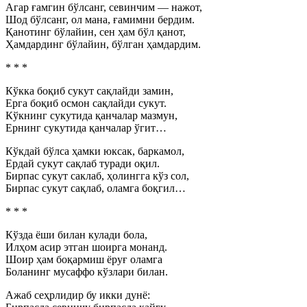
Агар ғамгин бўлсанг, севинчим — нажот,
Шод бўлсанг, ол мана, ғамимни бердим.
Қанотинг бўлайин, сен ҳам бўл қанот,
Ҳамдардинг бўлайин, бўлган ҳамдардим.
* * *
Кўкка боқиб сукут сақлайди замин,
Ерга боқиб осмон сақлайди сукут.
Кўкнинг сукутида қанчалар мазмун,
Ернинг сукутида қанчалар ўгит…
Кўкдай бўлса ҳамки юксак, баркамол,
Ердай сукут сақлаб туради оқил.
Бирпас сукут саклаб, ҳолингга кўз сол,
Бирпас сукут сақлаб, оламга боқгил…
* * *
Кўзда ёши билан кулади бола,
Илҳом асир этган шоирга монанд.
Шоир ҳам боқармиш ёруғ оламга
Боланинг мусаффо кўзлари билан.
Ажаб сеҳрлидир бу икки дунё: