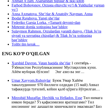
Ahmad A’zam. Asarlaridan fiqralar & Ikki kitob
Farhod Bobojonov. Orzuga eltuvchi yo‘l & Yulduzlar yurgan
yo`l
Anna Axmatova. She’rlar & Anatoliy Nayman. Anna
Ibodat Rajabova. Yangi she’rlar
Federiko Garsia Lorka. «Tamarit devoni»dan
Mirtemir domla xotirasiga bag’ishlov
Sulaymon Rahmon. Orzulardan yaratdi dunyo. (Tilak Jo’ra
siyrati va suvratiga chizgilar) & Tilak Jo’ra xotirasiga
bag’ishlov
Tolibi ilm kerak…
ENG KO’P O’QILGAN
Xurshid Davron. Vatan haqida she’rlar
1 сентябрь -
Ўзбекистон Республикасининг Мустақиллик куни.
Айём муборак бўлсин! Энг азиз ва энг…
Umar Xayyom.Ruboiylar
Буюк Умар Хайём
таваллудининг 970 йиллиги олдидан (15 май) Аввал
тафаккурда туғилиб, кейин қалб қўрига йўғрилган…
Mirzohid Muzaffar. Hechlik va Hellados. Esse
Тил нимага
имкон беради? Ўз қафасимизни яратишгами? Тил
инсоннинг энг даҳшатли эринчоқлиги эмасмиди? Биз