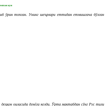
опган кун
б ўрин топган. Унинг шеърлари еттидан етмишгача бўлган
еҳқон оиласида дунёга келди. Ўрта мактабдан сўнг Рус тили