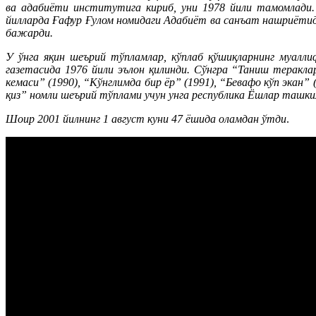
ва адабиёти институтига кириб, уни 1978 йили тамомлади.
йилларда Ғафур Ғулом номидаги Адабиёт ва санъат нашриётид
бажарди.
У ўнга яқин шеърий тўпламлар, кўплаб қўшиқларнинг муалл
газетасида 1976 йили эълон қилинди. Сўнгра “Таниш тераклар
кемаси” (1990), “Кўнглимда бир ёр” (1991), “Бевафо кўп экан”
қиз” номли шеърий тўплами учун унга республика Ёшлар ташки
Шоир 2001 йилнинг 1 август куни 47 ёшида оламдан ўтди
.