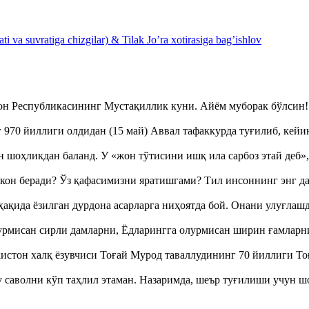
 va suvratiga chizgilar) & Tilak Jo’ra xotirasiga bag’ishlov
тон Республикасининг Мустақиллик куни. Айём муборак бўлси
970 йиллиги олдидан (15 май) Аввал тафаккурда туғилиб, кейи
оҳликдан баланд. У «жон тўтисини ишқ ила сарбоз этай деб
кон беради? Ўз қафасимизни яратишгами? Тил инсоннинг энг д
ақида ёзилган дурдона асарларга ниҳоятда бой. Онани улуғла
урмисан сирли дамларни, Ёдларингга олурмисан ширин ғамларн
истон халқ ёзувчиси Тоғай Мурод таваллудининг 70 йиллиги 
аволни кўп таҳлил этаман. Назаримда, шеър туғилиши учун 