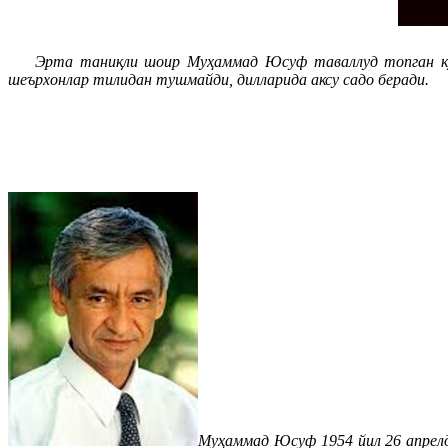
Эрта таниқли шоир Муҳаммад Юсуф таваллуд топган кунга
шеърхонлар тилидан тушмайди, дилларида аксу садо беради.
Муҳаммад Юсуф 1954 йил 26 апрелд