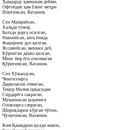
Ҳамдарду ҳамхонам дейми,
Офтобдан ҳам ўзинг меҳри
Илиғимсан, Ватаним.
Сен Машрабсан,
Халқда тумор,
Балхда дорга осилган,
Навоийсан, шоҳ ёнида
Фақирини дуо қилган.
Яссавийсан, меники деб,
Кўринган даъво қилган,
Минг бир ёғи очилмаган
Қўриғимсан, Ватаним.
Сен Хўжандсан,
Чингизларга
Дарвозасин очмаган,
Темур Малик орқасидан
Сирдарёга сакраган,
Муқаннасан қорачиғи
Оловларга сачраган,
Широқларни кўрган чўпон,
Чўлиғимсан, Ватаним.
Ким Қашқарни қилди макон,