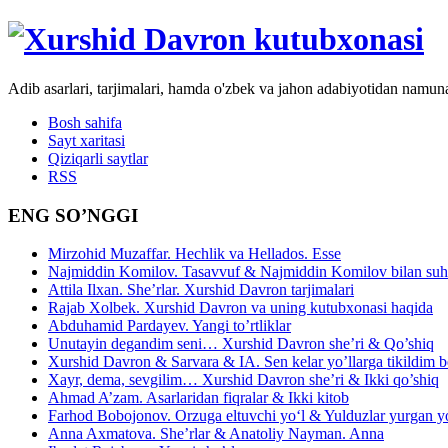
Adib asarlari, tarjimalari, hamda o'zbek va jahon adabiyotidan namun
Bosh sahifa
Sayt xaritasi
Qiziqarli saytlar
RSS
ENG SO’NGGI
Mirzohid Muzaffar. Hechlik va Hellados. Esse
Najmiddin Komilov. Tasavvuf & Najmiddin Komilov bilan suhb
Attila Ilxan. She’rlar. Xurshid Davron tarjimalari
Rajab Xolbek. Xurshid Davron va uning kutubxonasi haqida
Abduhamid Pardayev. Yangi to’rtliklar
Unutayin degandim seni… Xurshid Davron she’ri & Qo’shiq
Xurshid Davron & Sarvara & IA. Sen kelar yo’llarga tikildim
Xayr, dema, sevgilim… Xurshid Davron she’ri & Ikki qo’shiq
Ahmad A’zam. Asarlaridan fiqralar & Ikki kitob
Farhod Bobojonov. Orzuga eltuvchi yo‘l & Yulduzlar yurgan y
Anna Axmatova. She’rlar & Anatoliy Nayman. Anna