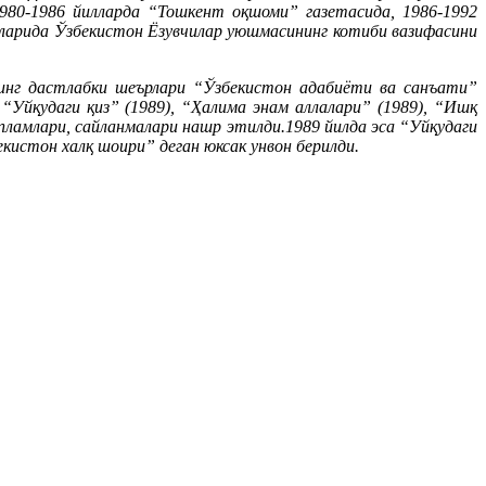
980-1986 йилларда “Тошкент оқшоми” газетасида, 1986-1992
лларида Ўзбекистон Ёзувчилар уюшмасининг котиби вазифасини
нинг дастлабки шеърлари “Ўзбекистон адабиёти ва санъати”
 “Уйқудаги қиз” (1989), “Ҳалима энам аллалари” (1989), “Ишқ
тўпламлари, сайланмалари нашр этилди.1989 йилда эса “Уйқудаги
истон халқ шоири” деган юксак унвон берилди.