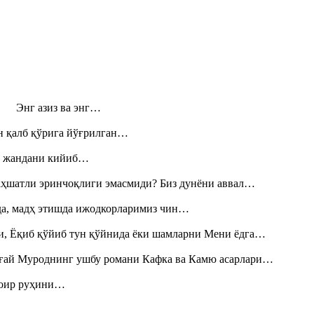
н! Энг азиз ва энг…
н қалб қўрига йўғрилган…
», жандани кийиб…
аҳшатли эринчоқлиги эмасмиди? Биз дунёни аввал…
шда, мадҳ этишда ижодкорларимиз чин…
и, Ёқиб қўйиб тун қўйнида ёки шамларни Мени ёдга…
Тоғай Муроднинг ушбу романи Кафка ва Камю асарлари…
шоир руҳини…