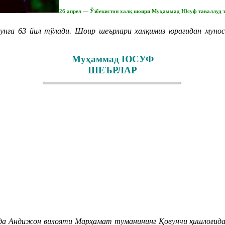
26 апрел — Ўзбекистон халқ шоири Муҳаммад Юсуф таваллуд т
 63 йил тўлади. Шоир шеърлари халқимиз юрагидан муноси
Муҳаммад ЮСУФ
ШЕЪРЛАР
а Андижон вилояти Марҳамат туманининг Қовунчи қишлоғида д