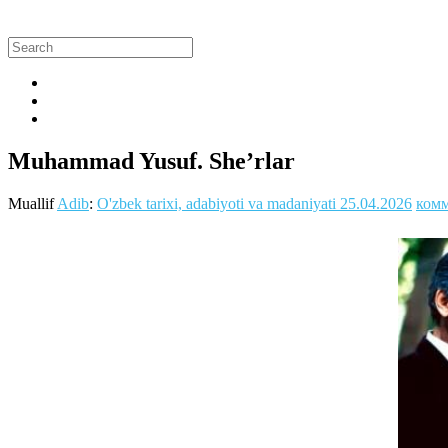
Muhammad Yusuf. She’rlar
Muallif
Adib
:
O'zbek tarixi, adabiyoti va madaniyati
25.04.2026
комм