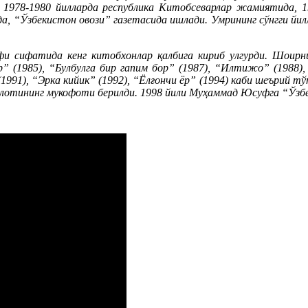
 1978-1980 йилларда республика Китобсеварлар жамиятида, 1
а, “Ўзбекистон овози” газетасида ишлади. Умрининг сўнгги йи
ифи сифатида кенг китобхонлар қалбига кириб улгурди. Шоир
” (1985), “Булбулга бир гапим бор” (1987), “Илтижо” (1988),
 (1991), “Эрка кийик” (1992), “Ёлғончи ёр” (1994) каби шеърий 
лотининг мукофоти берилди. 1998 йили Муҳаммад Юсуфга “Ўзбек