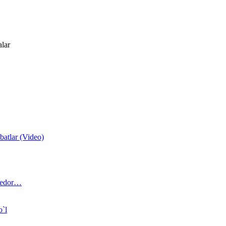
alar
atlar (Video)
 bedor…
o`l