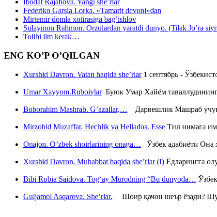
Ibodat Rajabova. Yangi she’rlar
Federiko Garsia Lorka. «Tamarit devoni»dan
Mirtemir domla xotirasiga bag’ishlov
Sulaymon Rahmon. Orzulardan yaratdi dunyo. (Tilak Jo’ra siyrati
Tolibi ilm kerak…
ENG KO’P O’QILGAN
Xurshid Davron. Vatan haqida she’rlar
1 сентябрь - Ўзбекис
Umar Xayyom.Ruboiylar
Буюк Умар Хайём таваллудининг 
Boborahim Mashrab. G’azallar,…
Дарвешлик Машраб учун ш
Mirzohid Muzaffar. Hechlik va Hellados. Esse
Тил нимага им
Onajon. O’zbek shoirlarining onaga…
Ўзбек адабиёти Она ҳ
Xurshid Davron. Muhabbat haqida she’rlar (I)
Ёдларингга ол
Bibi Robia Saidova. Tog‘ay Murodning “Bu dunyoda…
Ўзбек
Guljamol Asqarova. She’rlar.
Шоир қачон шеър ёзади? Шу с