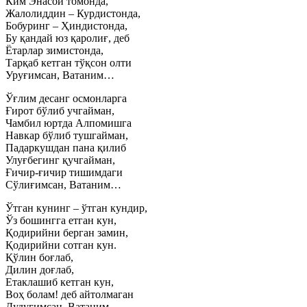
Ким Энасой томонда,
Жалолиддин – Курдистонда,
Бобуринг – Ҳиндистонда,
Бу қандай юз қаролиғ, деб
Ётарлар зимистонда,
Тарқаб кетган тўқсон олти
Уруғимсан, Ватаним…
Ўғлим десанг осмонларга
Ғирот бўлиб учгайман,
Чамбил юртда Алпомишга
Навкар бўлиб тушгайман,
Падаркушдан пана қилиб
Улуғбегинг қучгайман,
Ғичир-ғичир тишимдаги
Сўлиғимсан, Ватаним…
Ўтган кунинг – ўтган кундир,
Ўз бошингга етган кун,
Қодирийни берган замин,
Қодирийни сотган кун.
Қўлин боғлаб,
Дилин доғлаб,
Етаклашиб кетган кун,
Воҳ болам! деб айтолмаган
Дудуғимсан, Ватаним.