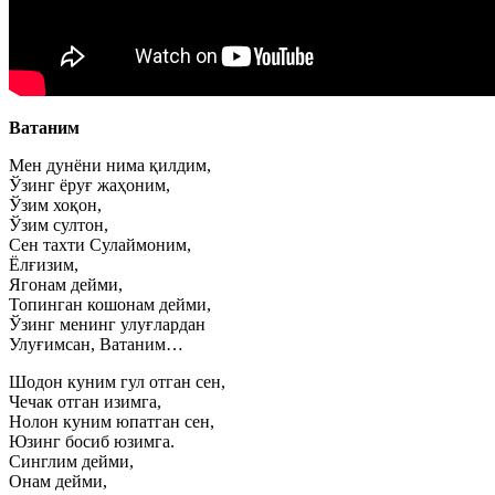
Ватаним
Мен дунёни нима қилдим,
Ўзинг ёруғ жаҳоним,
Ўзим хоқон,
Ўзим султон,
Сен тахти Сулаймоним,
Ёлғизим,
Ягонам дейми,
Топинган кошонам дейми,
Ўзинг менинг улуғлардан
Улуғимсан, Ватаним…
Шодон куним гул отган сен,
Чечак отган изимга,
Нолон куним юпатган сен,
Юзинг босиб юзимга.
Синглим дейми,
Онам дейми,