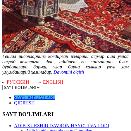
Гениал инсонларнинг қолдирган изларини асрлар оша ўзида
сақлаб келаётган фан, адабиёт ва санъатнинг буюк
дурдоналари бор-ки, улар барча халқлар учун ҳам
умумбашарий хазинадир.
Davomini o'qish
РУССКИЙ
ENGLISH
SAYT BO'LIMLARI
QIDIRISH
SAYT BO’LIMLARI
ADIB XURSHID DAVRON HAYOTI VA IJODI
Adib haqida maqola va ma'lumotlar