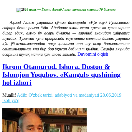
28 июнь — Ёзувчи Аҳмад Аъзам туғилган куннинг 70 йиллиги
Аҳмад Аъзам умрининг сўнгги йилларида «Рўё ёхуд Fулистонга
сафар» деган роман ёзди. Адибнинг яхши-яхши қисса ва ҳикояларини
билар эдик, аммо бу асари бўлакча — ғаройиб эканидан ҳайратга
тушдик. Туғилган куни арафасида ёзувчининг олтмиш йиллик умрнинг
кўп ўй-кечинмаларидан нақл қилинган ана шу асар бошланмасини
сайтхонларимиз яна бир бор ўқисин деб ният қилдик. Саҳифа якунида
Davomini o'qish
асарнинг тўлиқ матни ҳам илова этилди.
Ikrom Otamurod. Ishora. Doston &
Islomjon Yoqubov. «Kangul» qushining
hol izhori
Muallif
Adib
:
O'zbek tarixi, adabiyoti va madaniyati
28.06.2019
izoh yo'q