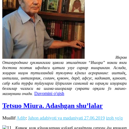
Икром
Отамуроднинг ҳукмингизга ҳавола этилаётган “Ишора” номли янги
достони поэтик ифодаси қатига улуғ сирлар яширинган. Аслида,
зоҳиран ниҳон тутилгандай туюлувчи кўнгил асрорининг: иштиёқ,
интилиш, интизорлик, соғинч, қувонч, дард, афсус, надомат, қаноат,
сабр каби турфа туйғуларга йўғрилган самимий ва оғриқли изҳорлари
белгилар чизгиси ва шама-ишоралар суврати орқали ўз маъно-
Davomini o'qish
мазмунини очади.
Tetsuo Miura. Adashgan shu’lalar
Muallif
Adib
:
Jahon adabiyoti va madaniyati
27.06.2019
izoh yo'q
Қувноқ халқ қўшиқларини куйлаб келаётган сархуш ёш японлар