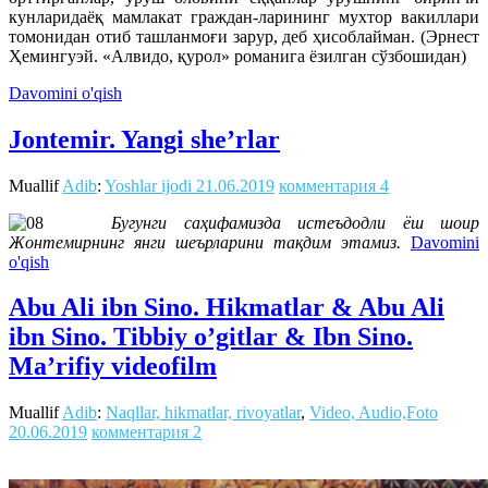
кунларидаёқ мамлакат граждан-ларининг мухтор вакиллари
томонидан отиб ташланмоғи зарур, деб ҳисоблайман. (Эрнест
Ҳемингуэй. «Алвидо, қурол» романига ёзилган сўзбошидан)
Davomini o'qish
Jontemir. Yangi she’rlar
Muallif
Adib
:
Yoshlar ijodi
21.06.2019
комментария 4
Бугунги саҳифамизда истеъдодли ёш шоир
Жонтемирнинг янги шеърларини тақдим этамиз.
Davomini
o'qish
Abu Ali ibn Sino. Hikmatlar & Abu Ali
ibn Sino. Tibbiy o’gitlar & Ibn Sino.
Ma’rifiy videofilm
Muallif
Adib
:
Naqllar, hikmatlar, rivoyatlar
,
Video, Audio,Foto
20.06.2019
комментария 2