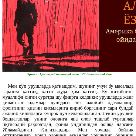
Эрнест Ҳемингуэй таваллудининг 120 йиллиги олдидан
Мен кўп урушларда қатнашдим, шунинг учун бу масалада
ғаразим қаттиқ, ҳатто жуда ҳам қаттиқ. Бу китобнинг
муаллифи онгли суратда шу фикрга келдики: урушларда жанг
қилаётган одамлар дунёдаги энг ажойиб одамлардир,
фронтнинг қизғин қисмларига кириб борганинг сари бундай
ажойиб кишиларга кўпроқ дуч келабошлайсан. Лекин урушни
бошлаганлар, унинг оловига яна олов ташлаб турганлар
иқтисодий рақобатдан, фойда ундиришдан бошқа нарсани
ўйламайдиган тўнғизлардир. Мен урушда бойлик
орттирганлар, уруш оловини ёққанлар урушнинг биринчи