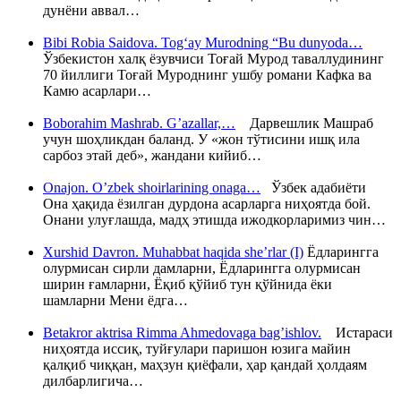
дунёни аввал…
Bibi Robia Saidova. Tog‘ay Murodning “Bu dunyoda…
Ўзбекистон халқ ёзувчиси Тоғай Мурод таваллудининг
70 йиллиги Тоғай Муроднинг ушбу романи Кафка ва
Камю асарлари…
Boborahim Mashrab. G’azallar,…
Дарвешлик Машраб
учун шоҳликдан баланд. У «жон тўтисини ишқ ила
сарбоз этай деб», жандани кийиб…
Onajon. O’zbek shoirlarining onaga…
Ўзбек адабиёти
Она ҳақида ёзилган дурдона асарларга ниҳоятда бой.
Онани улуғлашда, мадҳ этишда ижодкорларимиз чин…
Xurshid Davron. Muhabbat haqida she’rlar (I)
Ёдларингга
олурмисан сирли дамларни, Ёдларингга олурмисан
ширин ғамларни, Ёқиб қўйиб тун қўйнида ёки
шамларни Мени ёдга…
Betakror aktrisa Rimma Ahmedovaga bag’ishlov.
Истараси
ниҳоятда иссиқ, туйғулари паришон юзига майин
қалқиб чиққан, маҳзун қиёфали, ҳар қандай ҳолдаям
дилбарлигича…