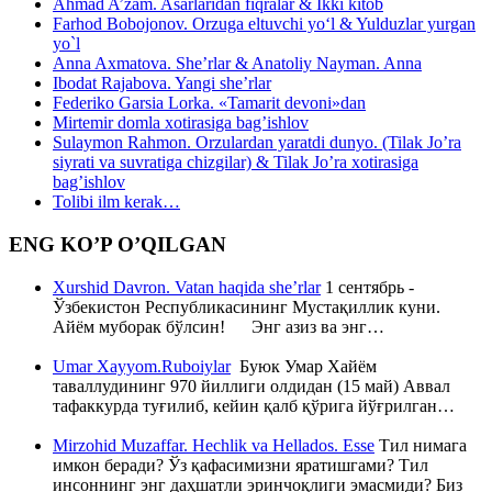
Ahmad A’zam. Asarlaridan fiqralar & Ikki kitob
Farhod Bobojonov. Orzuga eltuvchi yo‘l & Yulduzlar yurgan
yo`l
Anna Axmatova. She’rlar & Anatoliy Nayman. Anna
Ibodat Rajabova. Yangi she’rlar
Federiko Garsia Lorka. «Tamarit devoni»dan
Mirtemir domla xotirasiga bag’ishlov
Sulaymon Rahmon. Orzulardan yaratdi dunyo. (Tilak Jo’ra
siyrati va suvratiga chizgilar) & Tilak Jo’ra xotirasiga
bag’ishlov
Tolibi ilm kerak…
ENG KO’P O’QILGAN
Xurshid Davron. Vatan haqida she’rlar
1 сентябрь -
Ўзбекистон Республикасининг Мустақиллик куни.
Айём муборак бўлсин! Энг азиз ва энг…
Umar Xayyom.Ruboiylar
Буюк Умар Хайём
таваллудининг 970 йиллиги олдидан (15 май) Аввал
тафаккурда туғилиб, кейин қалб қўрига йўғрилган…
Mirzohid Muzaffar. Hechlik va Hellados. Esse
Тил нимага
имкон беради? Ўз қафасимизни яратишгами? Тил
инсоннинг энг даҳшатли эринчоқлиги эмасмиди? Биз