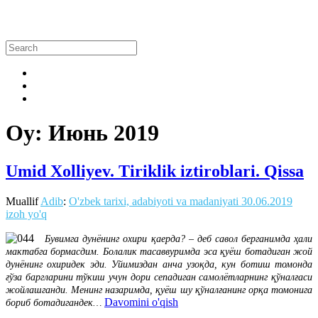
Oy:
Июнь 2019
Umid Xolliyev. Tiriklik iztiroblari. Qissa
Muallif
Adib
:
O'zbek tarixi, adabiyoti va madaniyati
30.06.2019
izoh yo'q
Бувимга дунёнинг охири қаерда? – деб савол берганимда ҳали
мактабга бормасдим. Болалик тасаввуримда эса қуёш ботадиган жой
дунёнинг охиридек эди. Уйимиздан анча узоқда, кун ботиш томонда
ғўза баргларини тўкиш учун дори сепадиган самолётларнинг қўналғаси
жойлашганди. Менинг назаримда, қуёш шу қўналғанинг орқа томонига
Davomini o'qish
бориб ботадигандек…