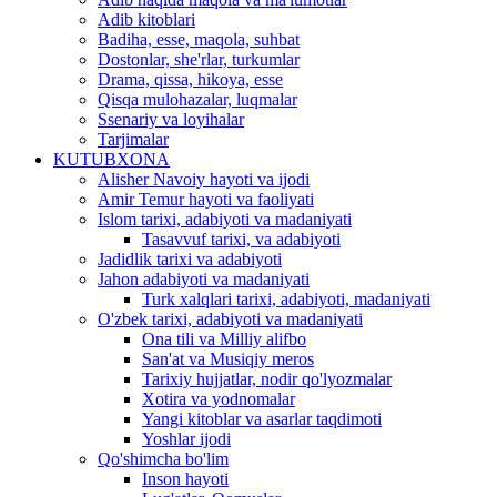
Adib kitoblari
Badiha, esse, maqola, suhbat
Dostonlar, she'rlar, turkumlar
Drama, qissa, hikoya, esse
Qisqa mulohazalar, luqmalar
Ssenariy va loyihalar
Tarjimalar
KUTUBXONA
Alisher Navoiy hayoti va ijodi
Amir Temur hayoti va faoliyati
Islom tarixi, adabiyoti va madaniyati
Tasavvuf tarixi, va adabiyoti
Jadidlik tarixi va adabiyoti
Jahon adabiyoti va madaniyati
Turk xalqlari tarixi, adabiyoti, madaniyati
O'zbek tarixi, adabiyoti va madaniyati
Ona tili va Milliy alifbo
San'at va Musiqiy meros
Tarixiy hujjatlar, nodir qo'lyozmalar
Xotira va yodnomalar
Yangi kitoblar va asarlar taqdimoti
Yoshlar ijodi
Qo'shimcha bo'lim
Inson hayoti