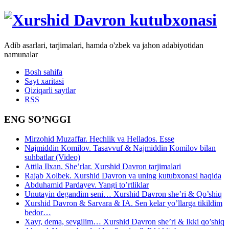
Adib asarlari, tarjimalari, hamda o'zbek va jahon adabiyotidan
namunalar
Bosh sahifa
Sayt xaritasi
Qiziqarli saytlar
RSS
ENG SO’NGGI
Mirzohid Muzaffar. Hechlik va Hellados. Esse
Najmiddin Komilov. Tasavvuf & Najmiddin Komilov bilan
suhbatlar (Video)
Attila Ilxan. She’rlar. Xurshid Davron tarjimalari
Rajab Xolbek. Xurshid Davron va uning kutubxonasi haqida
Abduhamid Pardayev. Yangi to’rtliklar
Unutayin degandim seni… Xurshid Davron she’ri & Qo’shiq
Xurshid Davron & Sarvara & IA. Sen kelar yo’llarga tikildim
bedor…
Xayr, dema, sevgilim… Xurshid Davron she’ri & Ikki qo’shiq