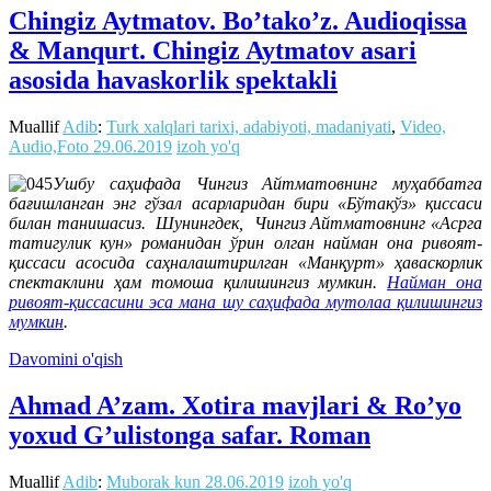
Chingiz Aytmatov. Bo’tako’z. Audioqissa
& Manqurt. Chingiz Aytmatov asari
asosida havaskorlik spektakli
Muallif
Adib
:
Turk xalqlari tarixi, adabiyoti, madaniyati
,
Video,
Audio,Foto
29.06.2019
izoh yo'q
Ушбу саҳифада Чингиз Айтматовнинг муҳаббатга
бағишланган энг гўзал асарларидан бири «Бўтакўз» қиссаси
билан танишасиз.
Шунингдек, Чингиз Айтматовнинг «Асрга
татигулик кун» романидан ўрин олган найман она ривоят-
қиссаси асосида саҳналаштирилган «Манқурт» ҳаваскорлик
спектаклини ҳам томоша қилишингиз мумкин.
Найман она
ривоят-қиссасини эса мана шу саҳифада мутолаа қилишингиз
мумкин
.
Davomini o'qish
Ahmad A’zam. Xotira mavjlari & Ro’yo
yoxud G’ulistonga safar. Roman
Muallif
Adib
:
Muborak kun
28.06.2019
izoh yo'q