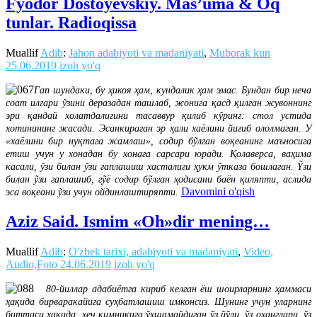
Fyodor Dostoyevskiy. Mas’uma & Oq
tunlar. Radioqissa
Muallif
Adib
:
Jahon adabiyoti va madaniyati
,
Muborak kun
25.06.2019
izoh yo'q
Гап шундаки, бу ҳикоя ҳам, кундалик ҳам эмас. Бундан бир неча
соат илгари ỹзини деразадан ташлаб, жонига қасд қилган жувоннинг
эри қандай холатдалигини тасаввур қилиб кỹринг: стол устида
хотинининг жасади. Эсанкираган эр ҳали хаёлини йиғиб ололмаган. У
«хаёлини бир нуқтага жамлаш», содир бỹлган воқеанинг маъносига
етиш учун у хонадан бу хонага сарсари юради. Қолаверса, ваҳима
касали, ỹзи билан ỹзи гаплашиш хасталиги ҳукм ỹтказа бошлаган. Ỹзи
билан ỹзи гаплашиб, гỹё содир бỹлган ҳодисани баён қиляпти, аслида
Davomini o'qish
эса воқеани ỹзи учун ойдинлаштиряпти.
Aziz Said. Ismim «Oh»dir mening…
Muallif
Adib
:
O'zbek tarixi, adabiyoti va madaniyati
,
Video,
Audio,Foto
24.06.2019
izoh yo'q
80-йиллар адабиётга кириб келган ёш шоирларнинг ҳаммаси
ҳақида бирваракайига суҳбатлашиш имконсиз. Шунинг учун уларнинг
биттаси ҳақида, ҳеч кимникига ўхшамайдиган ўз йўли, ўз оҳанглари, ўз