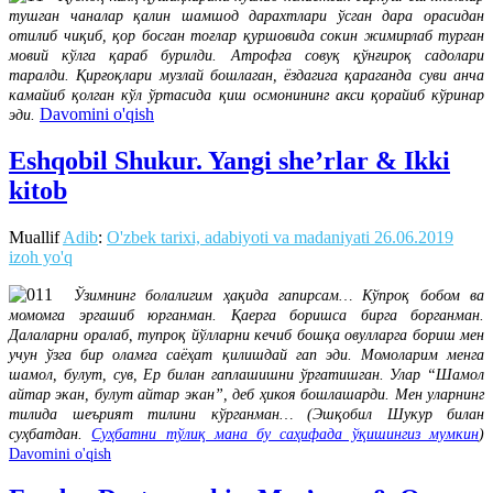
тушган чаналар қалин шамшод дарахтлари ўсган дара орасидан
отилиб чиқиб, қор босган тоғлар қуршовида сокин жимирлаб турган
мовий кўлга қараб бурилди. Атрофга совуқ қўнғироқ садолари
таралди. Қирғоқлари музлай бошлаган, ёздагига қараганда суви анча
камайиб қолган кўл ўртасида қиш осмонининг акси қорайиб кўринар
Davomini o'qish
эди.
Eshqobil Shukur. Yangi she’rlar & Ikki
kitob
Muallif
Adib
:
O'zbek tarixi, adabiyoti va madaniyati
26.06.2019
izoh yo'q
Ўзимнинг болалигим ҳақида гапирсам… Кўпроқ бобом ва
момомга эргашиб юрганман. Қаерга боришса бирга борганман.
Далаларни оралаб, тупроқ йўлларни кечиб бошқа овулларга бориш мен
учун ўзга бир оламга саёҳат қилишдай гап эди. Момоларим менга
шамол, булут, сув, Ер билан гаплашишни ўргатишган. Улар “Шамол
айтар экан, булут айтар экан”, деб ҳикоя бошлашарди. Мен уларнинг
тилида шеърият тилини кўрганман… (Эшқобил Шукур билан
суҳбатдан.
Суҳбатни тўлиқ мана бу саҳифада ўқишингиз мумкин
)
Davomini o'qish