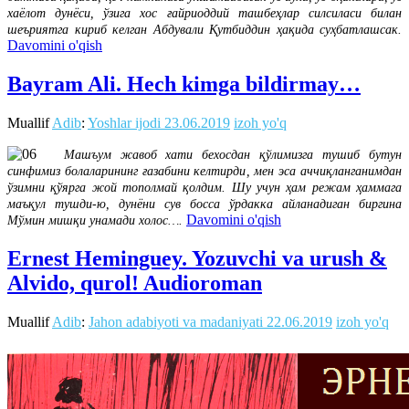
хаёлот дунёси, ўзига хос ғайриоддий ташбеҳлар силсиласи билан
шеъриятга кириб келган Абдували Қутбиддин ҳақида суҳбатлашсак.
Davomini o'qish
Bayram Ali. Hech kimga bildirmay…
Muallif
Adib
:
Yoshlar ijodi
23.06.2019
izoh yo'q
Машъум жавоб хати бехосдан қўлимизга тушиб бутун
синфимиз болаларининг ғазабини келтирди, мен эса аччиқланганимдан
ўзимни қўярга жой тополмай қолдим. Шу учун ҳам режам ҳаммага
маъқул тушди-ю, дунёни сув босса ўрдакка айланадиган биргина
Davomini o'qish
Мўмин мишқи унамади холос….
Ernest Heminguey. Yozuvchi va urush &
Alvido, qurol! Audioroman
Muallif
Adib
:
Jahon adabiyoti va madaniyati
22.06.2019
izoh yo'q