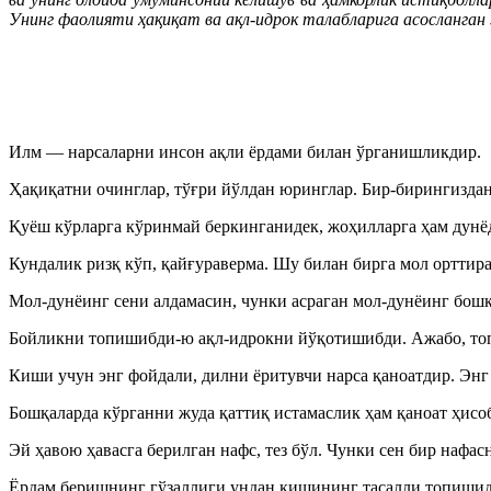
Унинг фаолияти ҳақиқат ва ақл-идрок талабларига асосланган 
Илм — нарсаларни инсон ақли ёрдами билан ўрганишликдир.
Ҳақиқатни очинглар, тўғри йўлдан юринглар. Бир-бирингиздан
Қуёш кўрларга кўринмай беркинганидек, жоҳилларга ҳам дунёд
Кундалик ризқ кўп, қайғураверма. Шу билан бирга мол орттира
Мол-дунёинг сени алдамасин, чунки асраган мол-дунёинг бошқа
Бойликни топишибди-ю ақл-идрокни йўқотишибди. Ажабо, топ
Киши учун энг фойдали, дилни ёритувчи нарса қаноатдир. Энг з
Бошқаларда кўрганни жуда қаттиқ истамаслик ҳам қаноат ҳисо
Эй ҳавою ҳавасга берилган нафс, тез бўл. Чунки сен бир нафас
Ёрдам беришнинг гўзаллиги ундан кишининг тасалли топишид