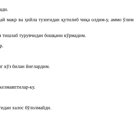
ади.
ай макр ва ҳийла тузоғидан қутилиб чиқа олдим-у, аммо ўлим
и тишлаб турувчидан бошқани кўрмадим.
р.
г кўз билан йиғлардим.
келмаяптилар-ку.
атидан халос бўлолмайди.