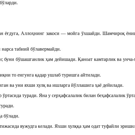
 бўларди.
н ёғдуга, Аллоҳнинг закоси — мойга ўхшайди. Шамчироқ ёнишд
н нарса табиий бўлавермайди.
и; буни бўшашганлик ҳам дейишади. Қаноат камтарлик ва унча-
иқни то енгунга қадар ушлаб туришга айтилади.
ган ва уни яхши хулқ ва ишларга йўллашига ҳаё дейилади.
 ўртасида туради. Яна у серҳафсалалик билан беҳафсалалик ўрта
туради.
а бўлади.
тижасида вужудга келади. Яхши хулққа ҳам одат туфайли эриши