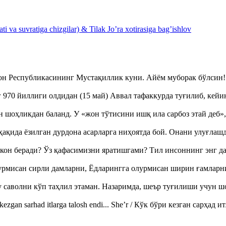
 va suvratiga chizgilar) & Tilak Jo’ra xotirasiga bag’ishlov
тон Республикасининг Мустақиллик куни. Айём муборак бўлси
970 йиллиги олдидан (15 май) Аввал тафаккурда туғилиб, кейи
оҳликдан баланд. У «жон тўтисини ишқ ила сарбоз этай деб
ақида ёзилган дурдона асарларга ниҳоятда бой. Онани улуғла
кон беради? Ўз қафасимизни яратишгами? Тил инсоннинг энг д
урмисан сирли дамларни, Ёдларингга олурмисан ширин ғамларн
аволни кўп таҳлил этаман. Назаримда, шеър туғилиши учун 
ezgan sarhad itlarga talosh endi... She’r / Кўк бўри кезган сарҳад 