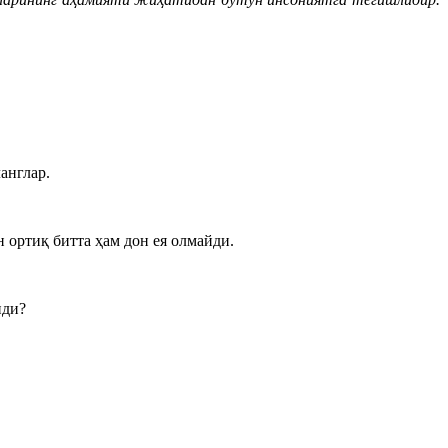
англар.
 ортиқ битта ҳам дон ея олмайди.
иди?