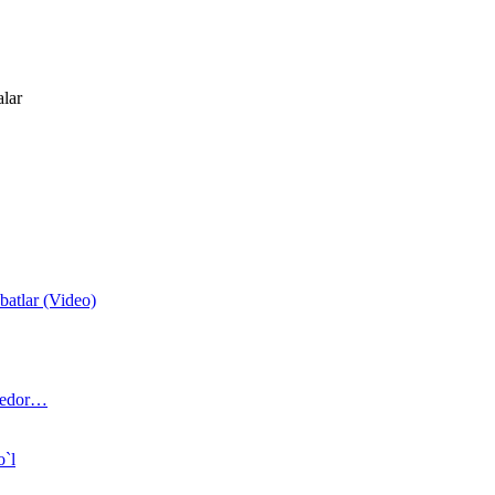
alar
atlar (Video)
 bedor…
o`l