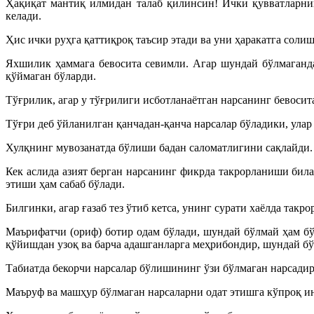
Ҳақиқат мантиқ илмидан талаб қилинсин! Ички қувватларнин
келади.
Ҳис ички руҳга қаттиқроқ таъсир этади ва уни ҳаракатга соли
Яхшилик ҳаммага бевосита севимли. Агар шундай бўлмаганда 
қўймаган бўларди.
Тўғрилик, агар у тўғрилиги исботланаётган нарсанинг бевосит
Тўғри деб ўйланилган қанчадан-қанча нарсалар бўладики, улар 
Хулқнинг мувозанатда бўлиши бадан саломатлигини сақлайди.
Кек аслида азият берган нарсанинг фикрда такрорланиши бил
этиши ҳам сабаб бўлади.
Билгинки, агар ғазаб тез ўтиб кетса, унинг сурати хаёлда такр
Маърифатчи (ориф) ботир одам бўлади, шундай бўлмай ҳам бў
қўйишдан узоқ ва барча адашганларга меҳрибондир, шундай бў
Табиатда бекорчи нарсалар бўлишининг ўзи бўлмаган нарсадир
Маъруф ва машҳур бўлмаган нарсаларни одат этишга кўпроқ ин