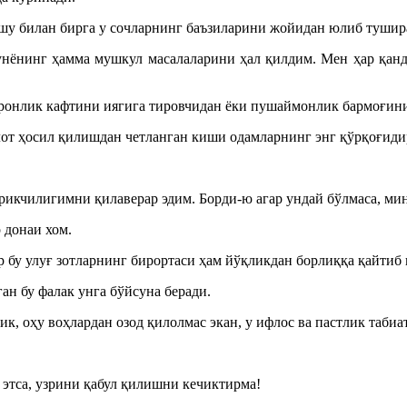
 шу билан бирга у сочларнинг баъзиларини жойидан юлиб тушир
дунёнинг ҳамма мушкул масалаларини ҳал қилдим. Мен ҳар қанд
йронлик кафтини иягига тировчидан ёки пушаймонлик бармоғин
от ҳосил қилишдан четланган киши одамларнинг энг қўрқоғиди
ирикчилигимни қилаверар эдим. Борди-ю агар ундай бўлмаса, мин
 донаи хом.
 бу улуғ зотларнинг бирортаси ҳам йўқликдан борлиққа қайтиб 
ан бу фалак унга бўйсуна беради.
ик, оҳу воҳлардан озод қилолмас экан, у ифлос ва пастлик таби
н этса, узрини қабул қилишни кечиктирма!