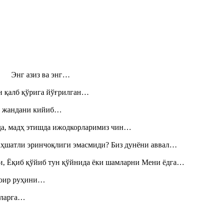
н! Энг азиз ва энг…
н қалб қўрига йўғрилган…
», жандани кийиб…
шда, мадҳ этишда ижодкорларимиз чин…
аҳшатли эринчоқлиги эмасмиди? Биз дунёни аввал…
и, Ёқиб қўйиб тун қўйнида ёки шамларни Мени ёдга…
шоир руҳини…
итларга…