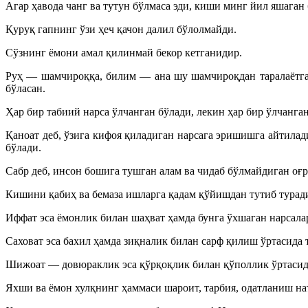
Агар ҳавода чанг ва тутун бўлмаса эди, киши минг йил яшаган
Қуруқ гапнинг ўзи ҳеч қачон далил бўлолмайди.
Сўзнинг ёмони амал қилинмай бекор кетганидир.
Руҳ — шамчироққа, билим — ана шу шамчироқдан таралаётга
бўласан.
Ҳар бир табиий нарса ўлчанган бўлади, лекин ҳар бир ўлчанга
Қаноат деб, ўзига кифоя қиладиган нарсага эришишга айтилад
бўлади.
Сабр деб, инсон бошига тушган алам ва чидаб бўлмайдиган оғр
Кишини қабиҳ ва бемаза ишларга қадам қўйишдан тутиб туради
Иффат эса ёмонлик билан шаҳват ҳамда бунга ўхшаган нарсалар
Саховат эса бахил ҳамда зиқналик билан сарф қилиш ўртасида 
Шижоат — довюраклик эса қўрқоқлик билан қўполлик ўртасид
Яхши ва ёмон хулқнинг ҳаммаси шароит, тарбия, одатланиш на