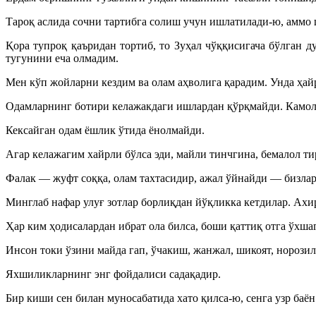
Тароқ аслида сочни тартибга солиш учун ишлатилади-ю, аммо
Қора тупроқ қаъридан тортиб, то Зуҳал чўққисигача бўлган 
тугунини еча олмадим.
Мен кўп жойларни кездим ва олам аҳволига қарадим. Унда ҳа
Одамларнинг ботири келажакдаги ишлардан қўрқмайди. Камол
Кексайган одам ёшлик ўтида ёнолмайди.
Агар келажагим хайрли бўлса эди, майли тинчгина, бемалол т
Фалак — жуфт соққа, олам тахтасидир, ажал ўйнайди — бизлар
Минглаб нафар улуғ зотлар борлиқдан йўқликка кетдилар. Ахир
Ҳар ким ҳодисалардан ибрат ола билса, боши қаттиқ отга ўхшаг
Инсон токи ўзини майда гап, ўчакиш, жанжал, шикоят, норозил
Яхшиликларнинг энг фойдалиси садақадир.
Бир киши сен билан муносабатида хато қилса-ю, сенга узр баё