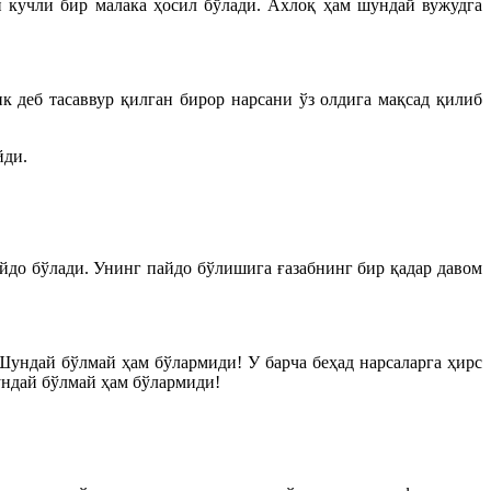
н кучли бир малака ҳосил бўлади. Ахлоқ ҳам шундай вужудга
к деб тасаввур қилган бирор нарсани ўз олдига мақсад қилиб
йди.
йдо бўлади. Унинг пайдо бўлишига ғазабнинг бир қадар давом
Шундай бўлмай ҳам бўлармиди! У барча беҳад нарсаларга ҳирс
ундай бўлмай ҳам бўлармиди!