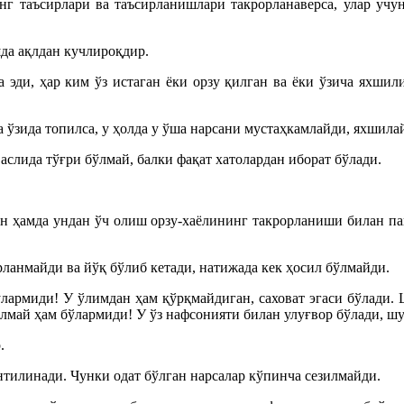
г таъсирлари ва таъсирланишлари такрорланаверса, улар учу
шда ақлдан кучлироқдир.
эди, ҳар ким ўз истаган ёки орзу қилган ва ёки ўзича яхшили
а ўзида топилса, у ҳолда у ўша нарсани мустаҳкамлайди, яхшила
аслида тўғри бўлмай, балки фақат хатолардан иборат бўлади.
ан ҳамда ундан ўч олиш орзу-хаёлининг такрорланиши билан па
орланмайди ва йўқ бўлиб кетади, натижада кек ҳосил бўлмайди.
лармиди! У ўлимдан ҳам қўрқмайдиган, саховат эгаси бўлади. 
лмай ҳам бўлармиди! У ўз нафсонияти билан улуғвор бўлади, ш
.
тилинади. Чунки одат бўлган нарсалар кўпинча сезилмайди.