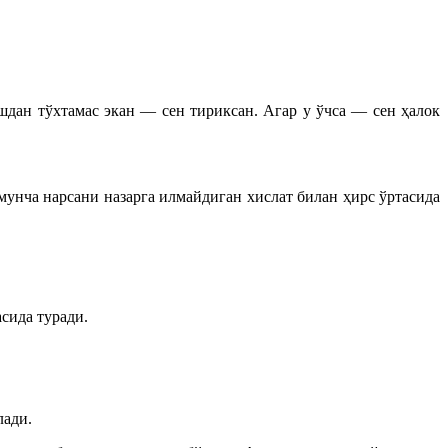
ан тўхтамас экан — сен тириксан. Агар у ўчса — сен ҳалок
мунча нарсани назарга илмайдиган хислат билан ҳирс ўртасида
сида туради.
лади.