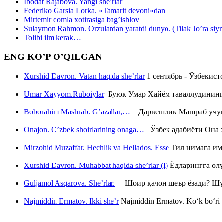
Ibodat Rajabova. Yangi she’rlar
Federiko Garsia Lorka. «Tamarit devoni»dan
Mirtemir domla xotirasiga bag’ishlov
Sulaymon Rahmon. Orzulardan yaratdi dunyo. (Tilak Jo’ra siyrati
Tolibi ilm kerak…
ENG KO’P O’QILGAN
Xurshid Davron. Vatan haqida she’rlar
1 сентябрь - Ўзбекис
Umar Xayyom.Ruboiylar
Буюк Умар Хайём таваллудининг 
Boborahim Mashrab. G’azallar,…
Дарвешлик Машраб учун ш
Onajon. O’zbek shoirlarining onaga…
Ўзбек адабиёти Она ҳ
Mirzohid Muzaffar. Hechlik va Hellados. Esse
Тил нимага им
Xurshid Davron. Muhabbat haqida she’rlar (I)
Ёдларингга ол
Guljamol Asqarova. She’rlar.
Шоир қачон шеър ёзади? Шу с
Najmiddin Ermatov. Ikki she’r
Najmiddin Ermatov. Ko‘k bo‘ri k