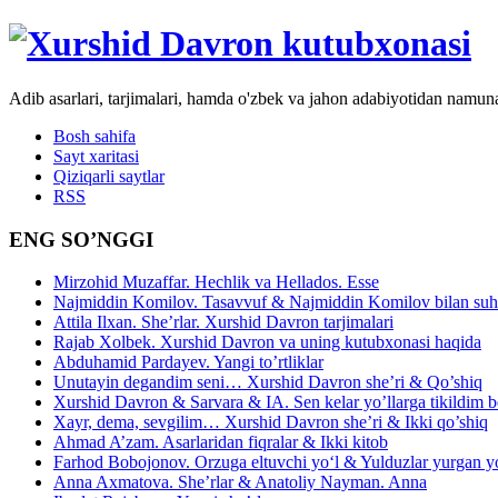
Adib asarlari, tarjimalari, hamda o'zbek va jahon adabiyotidan namun
Bosh sahifa
Sayt xaritasi
Qiziqarli saytlar
RSS
ENG SO’NGGI
Mirzohid Muzaffar. Hechlik va Hellados. Esse
Najmiddin Komilov. Tasavvuf & Najmiddin Komilov bilan suhb
Attila Ilxan. She’rlar. Xurshid Davron tarjimalari
Rajab Xolbek. Xurshid Davron va uning kutubxonasi haqida
Abduhamid Pardayev. Yangi to’rtliklar
Unutayin degandim seni… Xurshid Davron she’ri & Qo’shiq
Xurshid Davron & Sarvara & IA. Sen kelar yo’llarga tikildim
Xayr, dema, sevgilim… Xurshid Davron she’ri & Ikki qo’shiq
Ahmad A’zam. Asarlaridan fiqralar & Ikki kitob
Farhod Bobojonov. Orzuga eltuvchi yo‘l & Yulduzlar yurgan y
Anna Axmatova. She’rlar & Anatoliy Nayman. Anna