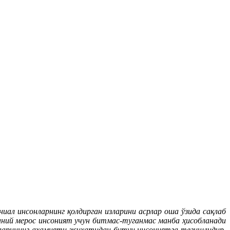
ниал инсонларнинг қолдирган изларини асрлар оша ўзида сақлаб
аний мерос инсоният учун битмас-туганмас манба ҳисобланади
арларининг аҳамияти жиҳатидан бутун инсониятга тегишлидир.