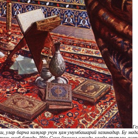
Ге
и, улар барча халқлар учун ҳам умумбашарий хазинадир.
Бу мад
ларини очиб беради. Ибн Сино ўзининг ижоди ҳамда яратган ас