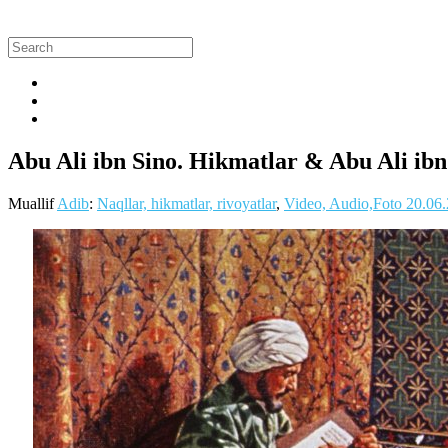
Abu Ali ibn Sino. Hikmatlar & Abu Ali ibn 
Muallif
Adib
:
Naqllar, hikmatlar, rivoyatlar
,
Video, Audio,Foto
20.06