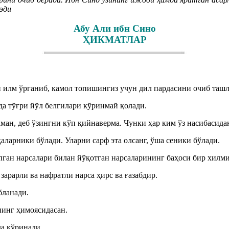
эди
Абу Али ибн Сино
ҲИКМАТЛАР
 илм ўрганиб, камол топишингиз учун дил пардасини очиб ташл
а тўғри йўл белгилари кўринмай қолади.
ман, деб ўзингни кўп қийнаверма. Чунки ҳар ким ўз насибасидан
ларники бўлади. Уларни сарф эта олсанг, ўша сеники бўлади.
ган нарсалари билан йўқотган нарсаларининг баҳоси бир хилм
арарли ва нафратли нарса ҳирс ва ғазабдир.
бланади.
нинг ҳимоясидасан.
а кўринади.