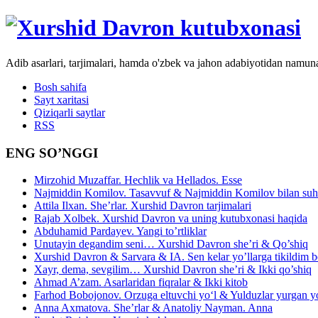
Adib asarlari, tarjimalari, hamda o'zbek va jahon adabiyotidan namun
Bosh sahifa
Sayt xaritasi
Qiziqarli saytlar
RSS
ENG SO’NGGI
Mirzohid Muzaffar. Hechlik va Hellados. Esse
Najmiddin Komilov. Tasavvuf & Najmiddin Komilov bilan suhb
Attila Ilxan. She’rlar. Xurshid Davron tarjimalari
Rajab Xolbek. Xurshid Davron va uning kutubxonasi haqida
Abduhamid Pardayev. Yangi to’rtliklar
Unutayin degandim seni… Xurshid Davron she’ri & Qo’shiq
Xurshid Davron & Sarvara & IA. Sen kelar yo’llarga tikildim
Xayr, dema, sevgilim… Xurshid Davron she’ri & Ikki qo’shiq
Ahmad A’zam. Asarlaridan fiqralar & Ikki kitob
Farhod Bobojonov. Orzuga eltuvchi yo‘l & Yulduzlar yurgan y
Anna Axmatova. She’rlar & Anatoliy Nayman. Anna