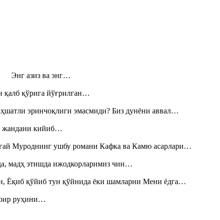
н! Энг азиз ва энг…
н қалб қўрига йўғрилган…
аҳшатли эринчоқлиги эмасмиди? Биз дунёни аввал…
», жандани кийиб…
Тоғай Муроднинг ушбу романи Кафка ва Камю асарлари…
шда, мадҳ этишда ижодкорларимиз чин…
и, Ёқиб қўйиб тун қўйнида ёки шамларни Мени ёдга…
шоир руҳини…