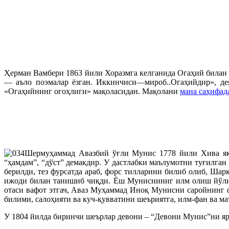
Ҳерман Вамбери 1863 йили Хоразмга келганида Огаҳий билан 
— аъло поэмалар ёзган. Иккинчиси—мироб..Огаҳийдир», де
«Огаҳийнинг огоҳлиги» мақоласидан. Мақолани
мана саҳифад
Шермуҳаммад Авазбий ўғли Мунис 1778 йили Хива яқи
“ҳамдам”, “дўст” демакдир. У дастлабки маълумотни туғилга
берилди, тез фурсатда араб, форс тилларини билиб олиб, Шар
ижоди билан танишиб чиқди. Ёш Мунисниниг илм олиш йўлида
отаси вафот этгач, Аваз Муҳаммад Иноқ Мунисни саройнинг 
билими, салоҳияти ва куч-қувватини шеъриятга, илм-фан ва м
У 1804 йилда биринчи шеърлар девони – “Девони Мунис”ни яр