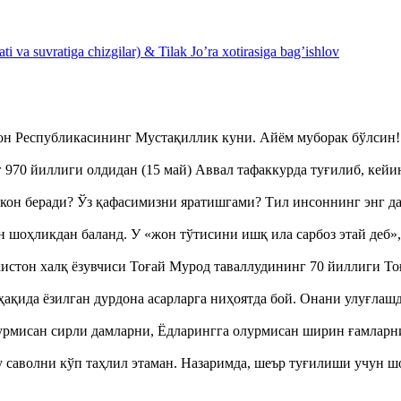
 va suvratiga chizgilar) & Tilak Jo’ra xotirasiga bag’ishlov
тон Республикасининг Мустақиллик куни. Айём муборак бўлси
970 йиллиги олдидан (15 май) Аввал тафаккурда туғилиб, кейи
кон беради? Ўз қафасимизни яратишгами? Тил инсоннинг энг д
оҳликдан баланд. У «жон тўтисини ишқ ила сарбоз этай деб
истон халқ ёзувчиси Тоғай Мурод таваллудининг 70 йиллиги 
ақида ёзилган дурдона асарларга ниҳоятда бой. Онани улуғла
урмисан сирли дамларни, Ёдларингга олурмисан ширин ғамларн
аволни кўп таҳлил этаман. Назаримда, шеър туғилиши учун 