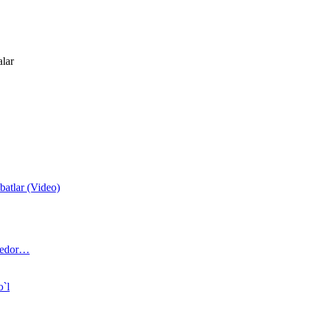
alar
atlar (Video)
 bedor…
o`l