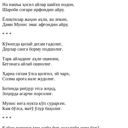
На нашъа ҳосил айлар шайхи нодон,
Шароби соғари ирфондин айру.
Ёлиқтилар жаҳон аҳли, ва лекин,
Дами Мунис эмас афғондин айру.
* * *
Кўюнгда қилай десам гадолиғ,
Дерлар санга борму подшолиғ.
Тарк айладинг аҳли ошнони,
Бегонага айлаб ошнолиғ.
Ҳарна ситам ўлса қилғил, эй чарх,
Солма ароға вале жудолиғ.
Ботинда риёдур этса зоҳид,
Зоҳирда агарчи порсолиғ.
Мунис нега нукта кўп сурарсен.
Кам бўлса, матў ўлур баҳолиғ.
* * *
Қайси гулнинг мен киби бир андалиби зори бор?