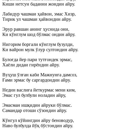
Киши нетсун баданни жондин айру.
Лабидур чашмаи ҳайвон, эмас Хизр,
Тирик ул чашмаи ҳайвондин айру.
Эрур равшан анинг ҳуснида они,
Ки кўнглум шод бўлмас ондин айру.
Нигорим боргали кўнглум бузулди,
Ки вайрон мулк ўлур султондин айру.
Булоғда йер пари тутғондек эрмас,
Хаёли дидаи гирёндин айру.
Вуҳуш ўлған каби Мажнунға дамсоз,
Ғами эрмас бу саргардондин айру.
Недин васлиға йеткурмас мени ким,
Эмас гул булбули ноладин айру,
Эмасман ишқидин айруки бўлмас.
Самандар отоши сўзондин айру.
Кўнгул кўйингдин айру беноводур,
Наво булбулда йўқ бўстондин айру.