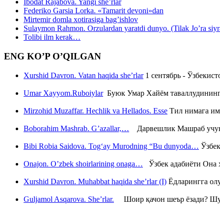
Ibodat Rajabova. Yangi she’rlar
Federiko Garsia Lorka. «Tamarit devoni»dan
Mirtemir domla xotirasiga bag’ishlov
Sulaymon Rahmon. Orzulardan yaratdi dunyo. (Tilak Jo’ra siyrati
Tolibi ilm kerak…
ENG KO’P O’QILGAN
Xurshid Davron. Vatan haqida she’rlar
1 сентябрь - Ўзбекис
Umar Xayyom.Ruboiylar
Буюк Умар Хайём таваллудининг 
Mirzohid Muzaffar. Hechlik va Hellados. Esse
Тил нимага им
Boborahim Mashrab. G’azallar,…
Дарвешлик Машраб учун ш
Bibi Robia Saidova. Tog‘ay Murodning “Bu dunyoda…
Ўзбек
Onajon. O’zbek shoirlarining onaga…
Ўзбек адабиёти Она ҳ
Xurshid Davron. Muhabbat haqida she’rlar (I)
Ёдларингга ол
Guljamol Asqarova. She’rlar.
Шоир қачон шеър ёзади? Шу с