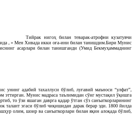
Тийрак нигоҳ билан теварак-атрофни кузатувчи
рида , » Мен Хивада икки оға-ини билан танишдим.Бири Мунис
ниснинг асарлари билан танишганди (Умид Бекмуҳаммаднинг
 унинг адабий тахаллуси бўлиб, луғавий маъноси “улфат”,
ом эттирган. Мунис мадраса таълимидан сўнг мустақил ўқишга
тиб, то ўзи яшаган даврга қадар ўтган сўз санъаткорларининг
 талант эгаси бўлиб чиқишидан дарак берар эди. 1800 йилда
ҳур олим, шоир ва санъаткорлари билан яқин алоқада бўлиб,