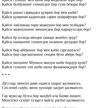
Қайси булбулнинг сенингден бир гули бехори бор?
Қайси раъно сарвқадға қумрие бор мен киби?
Қайси қумрини қадингдек сарви хушрафтори бор?
Қайси лайливаш пари мажнуни бор мен телбадек?
Қайси мажнуннинг менингдек бир парирухсори бор?
Қайси ёр оллида мендек ошиқи жонбоз эрур?
Қайси ошиқнинг сенингдек нозанин дилдори бор?
Қайси бир айёрнинг бор мен киби саргаштаси?
Қайси бир саргаштанинг сендек бути айёри бор?
Қайси шоҳнинг Муниси маҳзун киби бордур қули?
Қайси гулнинг сен киби шоҳи фалакмиқдори бор?
* * *
Дўстлар, менсиз даме оҳанги ишрат қилмангиз,
Сиз ичиб саҳбо, мени хунхори ҳасрат қилмангиз.
Гар муяссар бўлса бир маҳбуб ила базми нишот,
Менсизиз суҳбат тузарга майлу рағбат қилмангиз.