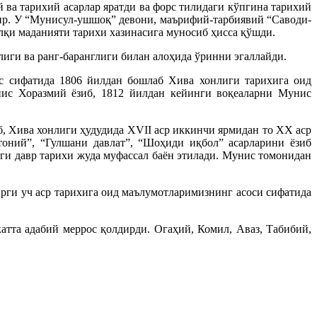
 ва тарихий асарлар яратди ва форс тилидаги кўпгина тарихий
дир. У “Мунисул-ушшоқ” девони, маърифий-тарбиявий “Саводи-
алқи маданияти тарихи хазинасига муносиб ҳисса қўшди.
иги ва ранг-баранглиги билан алоҳида ўринни эгаллайди.
с сифатида 1806 йилдан бошлаб Хива хонлиги тарихига оид
нис Хоразмий ёзиб, 1812 йилдан кейинги воқеаларни Мунис
 Хива хонлиги ҳудудида XVII аср иккинчи ярмидан то XX аср
лтоний”, “Гулшани давлат”, “Шоҳиди иқбол” асарларини ёзиб
ги давр тарихи жуда муфассал баён этилади. Мунис томонидан
ги уч аср тарихига оид маълумотларимизнинг асоси сифатида
атта адабий меррос қолдирди. Огаҳий, Комил, Аваз, Табибий,