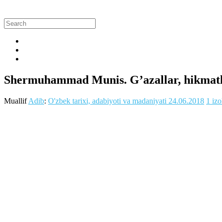
Shermuhammad Munis. G’azallar, hikmat
Muallif
Adib
:
O'zbek tarixi, adabiyoti va madaniyati
24.06.2018
1 iz