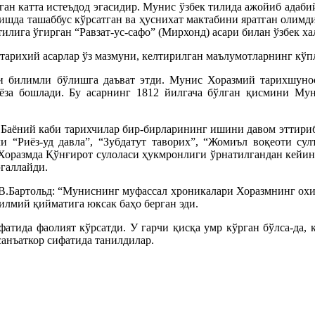
ан катта истеъдод эгасидир. Мунис ўзбек тилида ажойиб адабий
этишда ташаббус кўрсатган ва ҳуснихат мактабини яратган олим
тилига ўгирган “Равзат-ус-сафо” (Мирхонд) асари билан ўзбек х
арихий асарлар ўз мазмуни, келтирилган маълумотларнинг кўпл
ли билимли бўлишга даъват этди. Мунис Хоразмий тарихшуно
 ёза бошлади. Бу асарнинг 1812 йилгача бўлган қисмини Му
аёний каби тарихчилар бир-бирларининг ишини давом эттириб,
и “Риёз-уд давла”, “Зубдатут таворих”, “Жомиъл воқеоти су
а Хоразмда Қўнғирот сулоласи ҳукмронлиги ўрнатилгандан кейин
эгаллайди.
В.Бартольд: “Муниснинг муфассал хроникалари Хоразмнинг охир
г илмий қийматига юксак баҳо берган эди.
тида фаолият кўрсатди. У гарчи қисқа умр кўрган бўлса-да, к
анъаткор сифатида танилдилар.