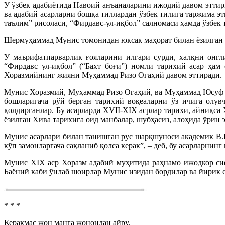
У ўзбек адабиётида Навоий анъаналарини ижодий давом эттирг
ва адабий асарларни бошқа тиллардан ўзбек тилига таржима 
таълим” рисоласи, “Фирдавс-ул-иқбол” салномаси ҳамда ўзбек 
Шермуҳаммад Мунис томонидан юксак маҳорат билан ёзилган т
У маърифатпарварлик ғояларини илгари сурди, халқни онг
“Фирдавс ул-иқбол” (“Бахт боғи”) номли тарихий асар ҳам
Хоразмийнинг жияни Муҳаммад Ризо Огаҳий давом эттиради.
Мунис Хоразмий, Муҳаммад Ризо Огаҳий, ва Муҳаммад Юсуф Б
бошларигача рўй берган тарихий воқеаларни ўз ичига олувч
қолдирганлар. Бу асарларда XVII-XIX асрлар тарихи, айниқс
ёзилган Хива тарихига оид манбалар, шубҳасиз, алоҳида ўрин 
Мунис асарлари билан танишган рус шарқшуноси академик В.
кўп замонларгача сақланиб қолса керак”, – деб, бу асарларнин
Мунис XIX аср Хоразм адабий муҳитида раҳнамо ижодкор сифа
Баёний каби ўнлаб шоирлар Мунис изидан бордилар ва йирик с
* * *
Керакмас жон манга жонондан айру,