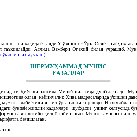
танишгани ҳақида ёзганди.У ўзининг «Ўрта Осиёга саёҳат» аса
я таъкидлайди. Аслида Вамбери Огаҳий билан учрашиб, Му
а ўқишингиз мумкин
)
.
ШЕРМУҲАММАД МУНИС
ҒАЗАЛЛАР
нидаги Қиёт қишлоғида Мироб оиласида дунёга келди. Мунис
н қишлоғида олган, кейинчалик Хива мадрасаларида ўқишни дав
қ мумтоз адабиётини изчил ўрганишга киришди. Низомийдан тор
ги бундай жиддий қадамлари, шубҳасиз, унинг келгусида буюк
фармоннавис котиби қилиб тайинлаган. Мунис замонасининг маш
аърифатга бағишлаган.
атган.