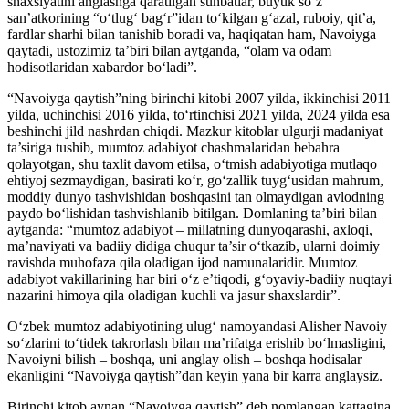
shaxsiyatini anglashga qaratilgan suhbatlar, buyuk so‘z
san’atkorining “o‘tlug‘ bag‘r”idan to‘kilgan g‘azal, ruboiy, qit’a,
fardlar sharhi bilan tanishib boradi va, haqiqatan ham, Navoiyga
qaytadi, ustozimiz ta’biri bilan aytganda, “olam va odam
hodisotlaridan xabardor bo‘ladi”.
“Navoiyga qaytish”ning birinchi kitobi 2007 yilda, ikkinchisi 2011
yilda, uchinchisi 2016 yilda, to‘rtinchisi 2021 yilda, 2024 yilda esa
beshinchi jild nashrdan chiqdi. Mazkur kitoblar ulgurji madaniyat
ta’siriga tushib, mumtoz adabiyot chashmalaridan bebahra
qolayotgan, shu taxlit davom etilsa, o‘tmish adabiyotiga mutlaqo
ehtiyoj sezmaydigan, basirati ko‘r, go‘zallik tuyg‘usidan mahrum,
moddiy dunyo tashvishidan boshqasini tan olmaydigan avlodning
paydo bo‘lishidan tashvishlanib bitilgan. Domlaning ta’biri bilan
aytganda: “mumtoz adabiyot – millatning dunyoqarashi, axloqi,
ma’naviyati va badiiy didiga chuqur ta’sir o‘tkazib, ularni doimiy
ravishda muhofaza qila oladigan ijod namunalaridir. Mumtoz
adabiyot vakillarining har biri o‘z e’tiqodi, g‘oyaviy-badiiy nuqtayi
nazarini himoya qila oladigan kuchli va jasur shaxslardir”.
O‘zbek mumtoz adabiyotining ulug‘ namoyandasi Alisher Navoiy
so‘zlarini to‘tidek takrorlash bilan ma’rifatga erishib bo‘lmasligini,
Navoiyni bilish – boshqa, uni anglay olish – boshqa hodisalar
ekanligini “Navoiyga qaytish”dan keyin yana bir karra anglaysiz.
Birinchi kitob aynan “Navoiyga qaytish” deb nomlangan kattagina