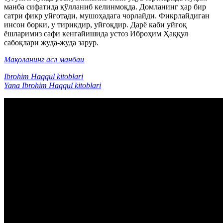
манба сифатида қўлланиб келинмоқда. Домланинг ҳар бир
сатри фикр уйғотади, мушоҳадага чорлайди. Фикрлайдиган
инсон борки, у тирикдир, уйғоқдир. Дарё каби уйғоқ
ёшларимиз сафи кенгайишида устоз Иброҳим Ҳаққул
сабоқлари жуда-жуда зарур.
Мақоланинг асл манбаи
Ibrohim Haqqul kitoblari
Yana Ibrohim Haqqul kitoblari