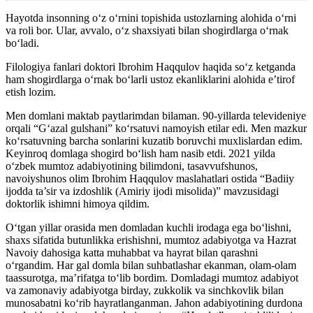
Hayotda insonning o‘z o‘rnini topishida ustozlarning alohida o‘rni
va roli bor. Ular, avvalo, o‘z shaxsiyati bilan shogirdlarga o‘rnak
bo‘ladi.
Filologiya fanlari doktori Ibrohim Haqqulov haqida so‘z ketganda
ham shogirdlarga o‘rnak bo‘larli ustoz ekanliklarini alohida e’tirof
etish lozim.
Men domlani maktab paytlarimdan bilaman. 90-yillarda televideniye
orqali “G‘azal gulshani” ko‘rsatuvi namoyish etilar edi. Men mazkur
ko‘rsatuvning barcha sonlarini kuzatib boruvchi muxlislardan edim.
Keyinroq domlaga shogird bo‘lish ham nasib etdi. 2021 yilda
o‘zbek mumtoz adabiyotining bilimdoni, tasavvufshunos,
navoiyshunos olim Ibrohim Haqqulov maslahatlari ostida “Badiiy
ijodda ta’sir va izdoshlik (Amiriy ijodi misolida)” mavzusidagi
doktorlik ishimni himoya qildim.
O‘tgan yillar orasida men domladan kuchli irodaga ega bo‘lishni,
shaxs sifatida butunlikka erishishni, mumtoz adabiyotga va Hazrat
Navoiy dahosiga katta muhabbat va hayrat bilan qarashni
o‘rgandim. Har gal domla bilan suhbatlashar ekanman, olam-olam
taassurotga, ma’rifatga to‘lib bordim. Domladagi mumtoz adabiyot
va zamonaviy adabiyotga birday, zukkolik va sinchkovlik bilan
munosabatni ko‘rib hayratlanganman. Jahon adabiyotining durdona