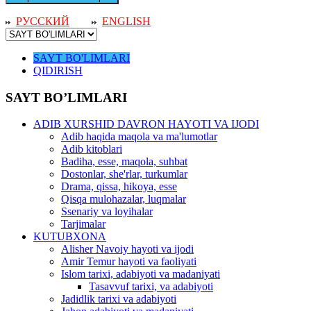
РУССКИЙ
ENGLISH
SAYT BO'LIMLARI
QIDIRISH
SAYT BO’LIMLARI
ADIB XURSHID DAVRON HAYOTI VA IJODI
Adib haqida maqola va ma'lumotlar
Adib kitoblari
Badiha, esse, maqola, suhbat
Dostonlar, she'rlar, turkumlar
Drama, qissa, hikoya, esse
Qisqa mulohazalar, luqmalar
Ssenariy va loyihalar
Tarjimalar
KUTUBXONA
Alisher Navoiy hayoti va ijodi
Amir Temur hayoti va faoliyati
Islom tarixi, adabiyoti va madaniyati
Tasavvuf tarixi, va adabiyoti
Jadidlik tarixi va adabiyoti