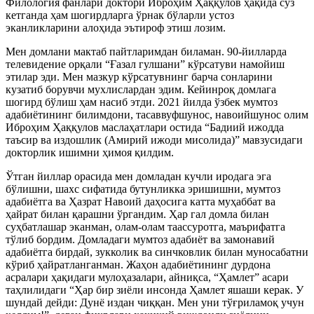
Филология фанлари доктори Иброҳим Ҳаққулов ҳақида сўз
кетганда ҳам шогирдларга ўрнак бўларли устоз
эканликларини алоҳида эътироф этиш лозим.
Мен домлани мактаб пайтларимдан биламан. 90-йилларда
телевидение орқали “Ғазал гулшани” кўрсатуви намойиш
этилар эди. Мен мазкур кўрсатувнинг барча сонларини
кузатиб борувчи мухлислардан эдим. Кейинроқ домлага
шогирд бўлиш ҳам насиб этди. 2021 йилда ўзбек мумтоз
адабиётининг билимдони, тасаввуфшунос, навоийшунос олим
Иброҳим Ҳаққулов маслаҳатлари остида “Бадиий ижодда
таъсир ва издошлик (Амирий ижоди мисолида)” мавзусидаги
докторлик ишимни ҳимоя қилдим.
Ўтган йиллар орасида мен домладан кучли иродага эга
бўлишни, шахс сифатида бутунликка эришишни, мумтоз
адабиётга ва Ҳазрат Навоий даҳосига катта муҳаббат ва
ҳайрат билан қарашни ўргандим. Ҳар гал домла билан
суҳбатлашар эканман, олам-олам таассуротга, маърифатга
тўлиб бордим. Домладаги мумтоз адабиёт ва замонавий
адабиётга бирдай, зукколик ва синчковлик билан муносабатни
кўриб ҳайратланганман. Жаҳон адабиётининг дурдона
асралари ҳақидаги мулоҳазалари, айниқса, “Ҳамлет” асари
таҳлилидаги “Ҳар бир зиёли инсонда Ҳамлет яшаши керак. У
шундай дейди: Дунё издан чиққан. Мен уни тўғриламоқ учун