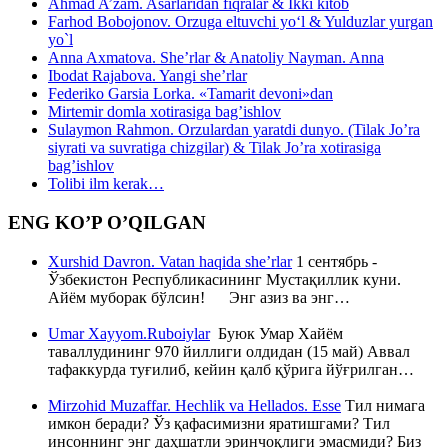
Ahmad A’zam. Asarlaridan fiqralar & Ikki kitob
Farhod Bobojonov. Orzuga eltuvchi yo‘l & Yulduzlar yurgan
yo`l
Anna Axmatova. She’rlar & Anatoliy Nayman. Anna
Ibodat Rajabova. Yangi she’rlar
Federiko Garsia Lorka. «Tamarit devoni»dan
Mirtemir domla xotirasiga bag’ishlov
Sulaymon Rahmon. Orzulardan yaratdi dunyo. (Tilak Jo’ra
siyrati va suvratiga chizgilar) & Tilak Jo’ra xotirasiga
bag’ishlov
Tolibi ilm kerak…
ENG KO’P O’QILGAN
Xurshid Davron. Vatan haqida she’rlar
1 сентябрь -
Ўзбекистон Республикасининг Мустақиллик куни.
Айём муборак бўлсин! Энг азиз ва энг…
Umar Xayyom.Ruboiylar
Буюк Умар Хайём
таваллудининг 970 йиллиги олдидан (15 май) Аввал
тафаккурда туғилиб, кейин қалб қўрига йўғрилган…
Mirzohid Muzaffar. Hechlik va Hellados. Esse
Тил нимага
имкон беради? Ўз қафасимизни яратишгами? Тил
инсоннинг энг даҳшатли эринчоқлиги эмасмиди? Биз