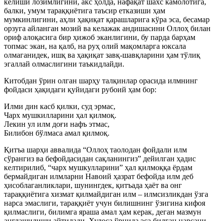
келиши лозимлигини, акс ҳолда, нафақат шахс камолотига,
балки, умум тараққиётига таъсир етказиши ҳам
мумкинлигини, аҳли ҳақиқат қарашларига кўра эса, бесамар
орзуга айланган мозий ва келажак андишасини Оллоҳ билан
ориф алоқасига бир ҳижоб эканлигини, бу парда барҳам
топмас экан, на қалб, на руҳ олий мақомларга юксала
олмаганидек, ишқ ва ҳақиқат завқ-шавқларини ҳам тўлиқ
эгаллай олмаслигини таъкидлайди.
Китобдан ўрин олган шарҳу талқинлар орасида илмнинг
фойдаси ҳақидаги қуйидаги рубоий ҳам бор:
Илми дин касб қилки, суд эрмас,
Чарх мушкилларини ҳал қилмоқ.
Лекин ул илм доғи нафъ этмас,
Билибон бўлмаса амал қилмоқ.
Қитъа шарҳи аввалида “Оллоҳ таолодан фойдали илм
сўрангиз ва бефойдасидан сақланингиз” дейилган ҳадис
келтирилиб, “чарх мушкулларини” ҳал қилмоққа ёрдам
бермайдиган илмларни Навоий ҳазрат бефойда илм деб
ҳисоблаганликлари, шунингдек, қитъада ҳаёт ва онг
тараққиётига хизмат қилмайдиган илм – илмсизликдан ўзга
нарса эмаслиги, тараққиёт учун билишнинг ўзигина кифоя
қилмаслиги, билимга яраша амал ҳам керак, деган мазмун
англашилиши айтилади. Хулоса ўрнида эса билган нарсани