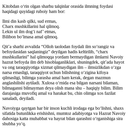
Kitobdan o‘rin olgan sharhu talqinlar orasida ilmning foydasi
haqidagi quyidagi ruboiy ham bor:
Ilmi din kasb qilki, sud ermas,
Charx mushkillarini hal qilmoq.
Lekin ul ilm dog‘i naf’ etmas,
Bilibon bo‘lmasa amal qilmoq.
Qit’a sharhi avvalida “Olloh taolodan foydali ilm so‘rangiz va
befoydasidan saqlaningiz” deyilgan hadis keltirilib, “charx
mushkullarini” hal qilmoqqa yordam bermaydigan ilmlarni Navoiy
hazrat befoyda ilm deb hisoblaganliklari, shuningdek, qit’ada hayot
va ong taraqqiyotiga xizmat qilmaydigan ilm – ilmsizlikdan o‘zga
narsa emasligi, taraqqiyot uchun bilishning o‘zigina kifoya
qilmasligi, bilimga yarasha amal ham kerak, degan mazmun
anglashilishi aytiladi. Xulosa o‘rnida esa bilgan narsani bilaman,
bilmaganni bilmayman deya olish mana shu – haqiqiy bilim. Bilim
darajasiga muvofiq amal va harakat bu, chin olimga xos fazilat
sanaladi, deyiladi.
Navoiyga qaytgan har bir inson kuchli irodaga ega bo‘lishni, shaxs
sifatida butunlikka erishishni, mumtoz adabiyotga va Hazrat Navoiy
dahosiga katta muhabbat va hayrat bilan qarashni o‘rganishiga sira
shubha yo‘q.