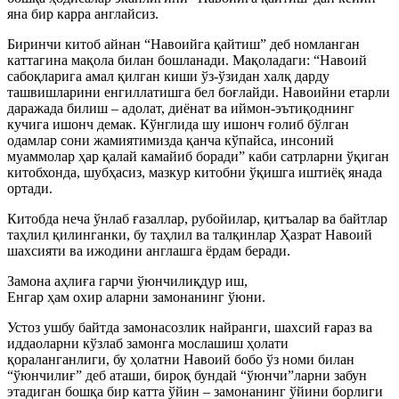
яна бир карра англайсиз.
Биринчи китоб айнан “Навоийга қайтиш” деб номланган
каттагина мақола билан бошланади. Мақоладаги: “Навоий
сабоқларига амал қилган киши ўз-ўзидан халқ дарду
ташвишларини енгиллатишга бел боғлайди. Навоийни етарли
даражада билиш – адолат, диёнат ва иймон-эътиқоднинг
кучига ишонч демак. Кўнглида шу ишонч ғолиб бўлган
одамлар сони жамиятимизда қанча кўпайса, инсоний
муаммолар ҳар қалай камайиб боради” каби сатрларни ўқиган
китобхонда, шубҳасиз, мазкур китобни ўқишга иштиёқ янада
ортади.
Китобда неча ўнлаб ғазаллар, рубойилар, қитъалар ва байтлар
таҳлил қилинганки, бу таҳлил ва талқинлар Ҳазрат Навоий
шахсияти ва ижодини англашга ёрдам беради.
Замона аҳлиға гарчи ўюнчилиқдур иш,
Енгар ҳам охир аларни замонанинг ўюни.
Устоз ушбу байтда замонасозлик найранги, шахсий ғараз ва
иддаоларни кўзлаб замонга мослашиш ҳолати
қораланганлиги, бу ҳолатни Навоий бобо ўз номи билан
“ўюнчилиғ” деб аташи, бироқ бундай “ўюнчи”ларни забун
этадиган бошқа бир катта ўйин – замонанинг ўйини борлиги