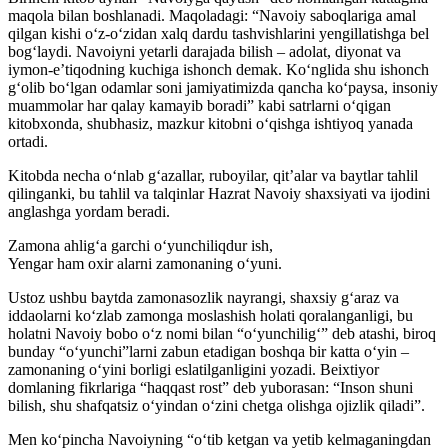
maqola bilan boshlanadi. Maqoladagi: “Navoiy saboqlariga amal
qilgan kishi o‘z-o‘zidan xalq dardu tashvishlarini yengillatishga bel
bog‘laydi. Navoiyni yetarli darajada bilish – adolat, diyonat va
iymon-e’tiqodning kuchiga ishonch demak. Ko‘nglida shu ishonch
g‘olib bo‘lgan odamlar soni jamiyatimizda qancha ko‘paysa, insoniy
muammolar har qalay kamayib boradi” kabi satrlarni o‘qigan
kitobxonda, shubhasiz, mazkur kitobni o‘qishga ishtiyoq yanada
ortadi.
Kitobda necha o‘nlab g‘azallar, ruboyilar, qit’alar va baytlar tahlil
qilinganki, bu tahlil va talqinlar Hazrat Navoiy shaxsiyati va ijodini
anglashga yordam beradi.
Zamona ahlig‘a garchi o‘yunchiliqdur ish,
Yengar ham oxir alarni zamonaning o‘yuni.
Ustoz ushbu baytda zamonasozlik nayrangi, shaxsiy g‘araz va
iddaolarni ko‘zlab zamonga moslashish holati qoralanganligi, bu
holatni Navoiy bobo o‘z nomi bilan “o‘yunchilig‘” deb atashi, biroq
bunday “o‘yunchi”larni zabun etadigan boshqa bir katta o‘yin –
zamonaning o‘yini borligi eslatilganligini yozadi. Beixtiyor
domlaning fikrlariga “haqqast rost” deb yuborasan: “Inson shuni
bilish, shu shafqatsiz o‘yindan o‘zini chetga olishga ojizlik qiladi”.
Men ko‘pincha Navoiyning “o‘tib ketgan va yetib kelmaganingdan