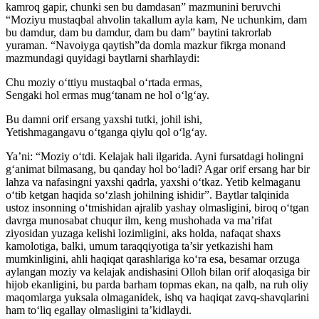
kamroq gapir, chunki sen bu damdasan” mazmunini beruvchi
“Moziyu mustaqbal ahvolin takallum ayla kam, Ne uchunkim, dam
bu damdur, dam bu damdur, dam bu dam” baytini takrorlab
yuraman. “Navoiyga qaytish”da domla mazkur fikrga monand
mazmundagi quyidagi baytlarni sharhlaydi:
Chu moziy o‘ttiyu mustaqbal o‘rtada ermas,
Sengaki hol ermas mug‘tanam ne hol o‘lg‘ay.
Bu damni orif ersang yaxshi tutki, johil ishi,
Yetishmagangavu o‘tganga qiylu qol o‘lg‘ay.
Ya’ni: “Moziy o‘tdi. Kelajak hali ilgarida. Ayni fursatdagi holingni
g‘animat bilmasang, bu qanday hol bo‘ladi? Agar orif ersang har bir
lahza va nafasingni yaxshi qadrla, yaxshi o‘tkaz. Yetib kelmaganu
o‘tib ketgan haqida so‘zlash johilning ishidir”. Baytlar talqinida
ustoz insonning o‘tmishidan ajralib yashay olmasligini, biroq o‘tgan
davrga munosabat chuqur ilm, keng mushohada va ma’rifat
ziyosidan yuzaga kelishi lozimligini, aks holda, nafaqat shaxs
kamolotiga, balki, umum taraqqiyotiga ta’sir yetkazishi ham
mumkinligini, ahli haqiqat qarashlariga ko‘ra esa, besamar orzuga
aylangan moziy va kelajak andishasini Olloh bilan orif aloqasiga bir
hijob ekanligini, bu parda barham topmas ekan, na qalb, na ruh oliy
maqomlarga yuksala olmaganidek, ishq va haqiqat zavq-shavqlarini
ham to‘liq egallay olmasligini ta’kidlaydi.