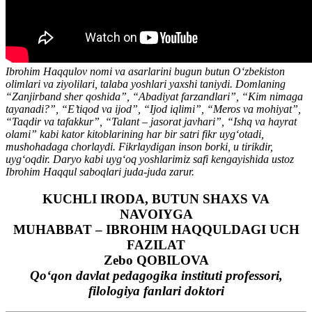
Ibrohim Haqqulov nomi va asarlarini bugun butun O‘zbekiston
olimlari va ziyolilari, talaba yoshlari yaxshi taniydi. Domlaning
“Zanjirband sher qoshida”, “Abadiyat farzandlari”, “Kim nimaga
tayanadi?”, “E’tiqod va ijod”, “Ijod iqlimi”, “Meros va mohiyat”,
“Taqdir va tafakkur”, “Talant – jasorat javhari”, “Ishq va hayrat
olami” kabi kator kitoblarining har bir satri fikr uyg‘otadi,
mushohadaga chorlaydi. Fikrlaydigan inson borki, u tirikdir,
uyg‘oqdir. Daryo kabi uyg‘oq yoshlarimiz safi kengayishida ustoz
Ibrohim Haqqul saboqlari juda-juda zarur.
KUCHLI IRODA, BUTUN SHAXS VA
NAVOIYGA
MUHABBAT – IBROHIM HAQQULDAGI UCH
FAZILAT
Zebo QOBILOVA
Qo‘qon davlat pedagogika instituti professori,
filologiya fanlari doktori