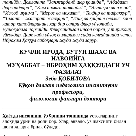
танийди. Домланинг “Занжирбанд шер қошида”, “Абадият
фарзандлари”, “Ким нимага таянади?”, “Эътиқод ва ижод”,
“Ижод иқлими”, “Мерос ва моҳият”, “Тақдир ва тафаккур”,
“Талант – жасорат жавҳари”, “Ишқ ва ҳайрат олами” каби
катор китобларининг ҳар бир сатри фикр уйғотади,
мушоҳадага чорлайди. Фикрлайдиган инсон борки, у тирикдир,
уйғоқдир. Дарё каби уйғоқ ёшларимиз сафи кенгайишида устоз
Иброҳим Ҳаққул сабоқлари жуда-жуда зарур.
КУЧЛИ ИРОДА, БУТУН ШАХС ВА
НАВОИЙГА
МУҲАББАТ – ИБРОҲИМ ҲАҚҚУЛДАГИ УЧ
ФАЗИЛАТ
Зебо ҚОБИЛОВА
Қўқон давлат педагогика институти
профессори,
филология фанлари доктори
Ҳаётда инсоннинг ўз ўрнини топишида
устозларнинг
алоҳида ўрни ва роли бор. Улар, аввало, ўз шахсияти билан
шогирдларга ўрнак бўлади.