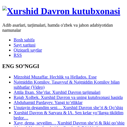
Adib asarlari, tarjimalari, hamda o'zbek va jahon adabiyotidan
namunalar
Bosh sahifa
Sayt xaritasi
Qiziqarli saytlar
RSS
ENG SO’NGGI
Mirzohid Muzaffar. Hechlik va Hellados. Esse
Najmiddin Komilov. Tasavvuf & Najmiddin Komilov bilan
suhbatlar (Video)
Attila Ilxan. She’rlar. Xurshid Davron tarjimalari
Rajab Xolbek. Xurshid Davron va uning kutubxonasi haqida
Abduhamid Pardayev. Yangi to’rtliklar
Unutayin degandim seni… Xurshid Davron she’ri & Qo’shiq
Xurshid Davron & Sarvara & IA. Sen kelar yo’llarga tikildim
bedor…
Xayr, dema, sevgilim… Xurshid Davron she’ri & Ikki qo’shiq