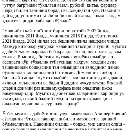
“ўтлуғ бағр”идан тўкилган ғазал, рубоий, қитъа, фардлар
шарҳи билан танишиб боради ва, ҳақиқатан ҳам, Навоийга
қайтади, устозимиз таъбири билан айтганда, “олам ва одам
ҳодисотларидан хабардор бўлади”.
“Навоийга қайтиш”нинг биринчи китоби 2007 йилда,
иккинчиси 2011 йилда, учинчиси 2016 йилда, тўртинчиси
2021 йилда, 2024 йилда эса бешинчи жилд нашрдан чиқди.
Мазкур китоблар улгуржи маданият таъсирига тушиб, мумтоз
адабиёт чашмаларидан бебаҳра қолаётган, шу тахлит давом
этилса, ўтмиш адабиётига мутлақо эҳтиёж сезмайдиган,
басирати кўр, гўзаллик туйғусидан маҳрум, моддий дунё
ташвишидан бошқасини тан олмайдиган авлоднинг пайдо
бўлишидан ташвишланиб битилган. Домланинг таъбири
билан айтганда: “мумтоз адабиёт – миллатнинг дунёқараши,
ахлоқи, маънавияти ва бадиий дидига чуқур таъсир ўтказиб,
уларни доимий равишда муҳофаза қила оладиган ижод
намуналаридир. Мумтоз адабиёт вакилларининг ҳар бири ўз
эътиқоди, ғоявий-бадиий нуқтаи назарини ҳимоя қила
оладиган кучли ва жасур шахслардир”.
Ўзбек мумтоз адабиётининг улуғ намояндаси Алишер Навоий
сўзларини тўтидек такрорлаш билан маърифатга эришиб
бўлмаслигини, Навоийни билиш – бошқа, уни англай олиш –
бошқа ҳодисалар эканлигини “Навоийга қайтиш”дан кейин