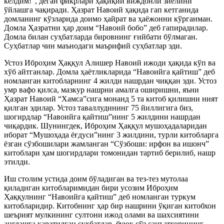
келдим!”, деган фикрлари ҳақиқий виждонли зиёлини
ўйлашга чақиради. Ҳазрат Навоий ҳақида гап кетганида
домланинг кўзларида доимо ҳайрат ва ҳаёжонни кўрганман.
Домла Ҳазратни ҳар доим “Навоий бобо” деб гапирадилар.
Домла билан суҳбатларда бировнинг ғийбати бўлмаган.
Суҳбатлар чин маънодаги маърифий суҳбатлар эди.
Устоз Иброҳим Ҳаққул Алишер Навоий ижоди ҳақида кўп ва
хўб айтганлар. Домла ҳаётликларида “Навоийга қайтиш” деб
номланган китобларнинг 4 жилди нашрдан чиққан эди. Устоз
умр вафо қилса, мазкур нашрни амалга оширишни, яъни
Ҳазрат Навоий “Хамса”сига монанд 5 та китоб қилишни ният
қилган эдилар. Устоз таваллудининг 75 йиллигига биз,
шогирдлар “Навоийга қайтиш”нинг 5 жилдини нашрдан
чиқардик. Шунингдек, Иброҳим Ҳаққул мушоҳадаларидан
иборат “Мушоҳада ёғдуси”нинг 3 жилдини, турли китобларга
ёзган сўзбошилари жамланган “Сўзбоши: ирфон ва ишонч”
китоблари ҳам шогирдлари томонидан тартиб берилиб, нашр
этилди.
Иш столим устида доим бўладиган ва тез-тез мутолаа
қиладиган китобларимидан бири усозим Иброҳим
Ҳаққулнинг “Навоийга қайтиш” деб номланган туркум
китобларидир. Китобнинг ҳар бир нашрини ўқиган китобхон
шеърият мулкининг султони ижод олами ва шахсиятини
англашга қаратилган суҳбатлар, буюк сўз санъаткорининг