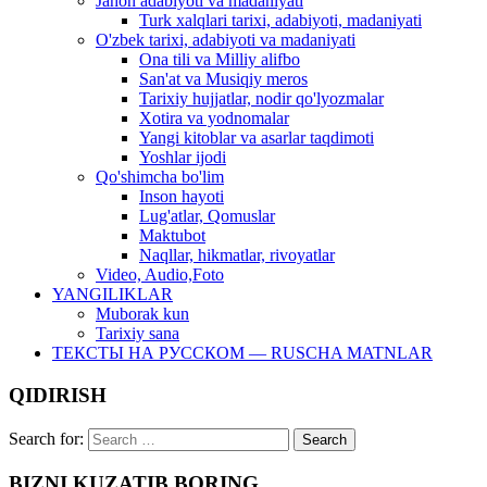
Jahon adabiyoti va madaniyati
Turk xalqlari tarixi, adabiyoti, madaniyati
O'zbek tarixi, adabiyoti va madaniyati
Ona tili va Milliy alifbo
San'at va Musiqiy meros
Tarixiy hujjatlar, nodir qo'lyozmalar
Xotira va yodnomalar
Yangi kitoblar va asarlar taqdimoti
Yoshlar ijodi
Qo'shimcha bo'lim
Inson hayoti
Lug'atlar, Qomuslar
Maktubot
Naqllar, hikmatlar, rivoyatlar
Video, Audio,Foto
YANGILIKLAR
Muborak kun
Tarixiy sana
ТЕКСТЫ НА РУССКОМ — RUSCHA MATNLAR
QIDIRISH
Search for:
BIZNI KUZATIB BORING