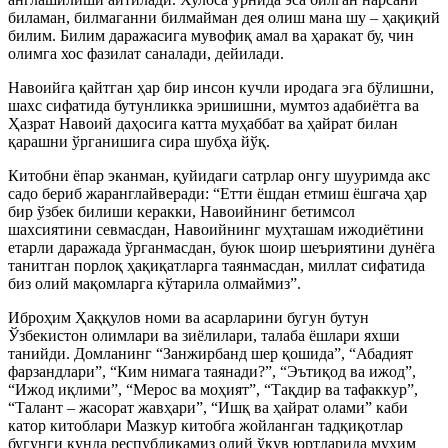
биламан, билмаганни билмайман дея олиш мана шу – ҳақиқий
билим. Билим даражасига мувофиқ амал ва ҳаракат бу, чин
олимга хос фазилат саналади, дейилади.
Навоийга қайтган ҳар бир инсон кучли иродага эга бўлишни,
шахс сифатида бутунликка эришишни, мумтоз адабиётга ва
Ҳазрат Навоий даҳосига катта муҳаббат ва ҳайрат билан
қарашни ўрганишига сира шубҳа йўқ.
Китобни ёпар эканман, қуйидаги сатрлар онгу шууримда акс
садо бериб жаранглайверади: “Етти ёшдан етмиш ёшгача ҳар
бир ўзбек билиши керакки, Навоийнинг бетимсол
шахсиятини севмасдан, Навоийнинг муҳташам ижодиётини
етарли даражада ўрганмасдан, буюк шоир шеъриятини дунёга
танитган порлоқ ҳақиқатларга таянмасдан, миллат сифатида
биз олий мақомларга кўтарила олмаймиз”.
Иброҳим Ҳаққулов номи ва асарларини бугун бутун
Ўзбекистон олимлари ва зиёлилари, талаба ёшлари яхши
танийди. Домланинг “Занжирбанд шер қошида”, “Абадият
фарзандлари”, “Ким нимага таянади?”, “Эътиқод ва ижод”,
“Ижод иқлими”, “Мерос ва моҳият”, “Тақдир ва тафаккур”,
“Талант – жасорат жавҳари”, “Ишқ ва ҳайрат олами” каби
катор китоблари Мазкур китобга жойланган тадқиқотлар
бугунги кунда республикамиз олий ўқув юртларида муҳим