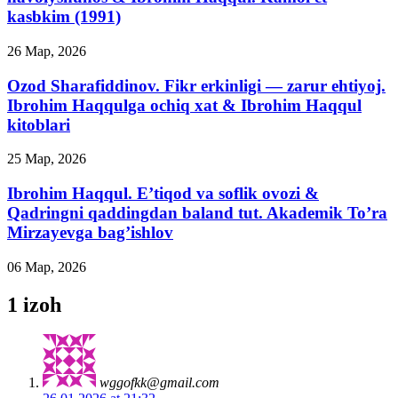
kasbkim (1991)
26 Мар, 2026
Ozod Sharafiddinov. Fikr erkinligi — zarur ehtiyoj.
Ibrohim Haqqulga ochiq xat & Ibrohim Haqqul
kitoblari
25 Мар, 2026
Ibrohim Haqqul. E’tiqod va soflik ovozi &
Qadringni qaddingdan baland tut. Akademik To’ra
Mirzayevga bag’ishlov
06 Мар, 2026
1 izoh
wggofkk@gmail.com