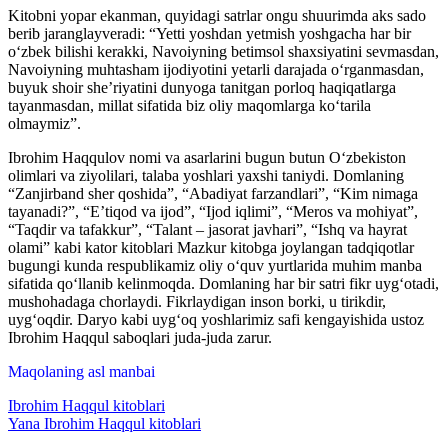
Kitobni yopar ekanman, quyidagi satrlar ongu shuurimda aks sado
berib jaranglayveradi: “Yetti yoshdan yetmish yoshgacha har bir
o‘zbek bilishi kerakki, Navoiyning betimsol shaxsiyatini sevmasdan,
Navoiyning muhtasham ijodiyotini yetarli darajada o‘rganmasdan,
buyuk shoir she’riyatini dunyoga tanitgan porloq haqiqatlarga
tayanmasdan, millat sifatida biz oliy maqomlarga ko‘tarila
olmaymiz”.
Ibrohim Haqqulov nomi va asarlarini bugun butun O‘zbekiston
olimlari va ziyolilari, talaba yoshlari yaxshi taniydi. Domlaning
“Zanjirband sher qoshida”, “Abadiyat farzandlari”, “Kim nimaga
tayanadi?”, “E’tiqod va ijod”, “Ijod iqlimi”, “Meros va mohiyat”,
“Taqdir va tafakkur”, “Talant – jasorat javhari”, “Ishq va hayrat
olami” kabi kator kitoblari Mazkur kitobga joylangan tadqiqotlar
bugungi kunda respublikamiz oliy o‘quv yurtlarida muhim manba
sifatida qo‘llanib kelinmoqda. Domlaning har bir satri fikr uyg‘otadi,
mushohadaga chorlaydi. Fikrlaydigan inson borki, u tirikdir,
uyg‘oqdir. Daryo kabi uyg‘oq yoshlarimiz safi kengayishida ustoz
Ibrohim Haqqul saboqlari juda-juda zarur.
Maqolaning asl manbai
Ibrohim Haqqul kitoblari
Yana Ibrohim Haqqul kitoblari