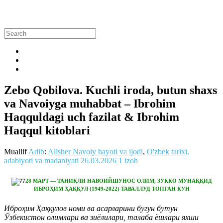
Zebo Qobilova. Kuchli iroda, butun shaxs
va Navoiyga muhabbat – Ibrohim
Haqquldagi uch fazilat & Ibrohim
Haqqul kitoblari
Muallif
Adib
:
Alisher Navoiy hayoti va ijodi
,
O'zbek tarixi,
adabiyoti va madaniyati
26.03.2026
1 izoh
28 МАРТ — ТАНИҚЛИ НАВОИЙШУНОС ОЛИМ, ЗУККО МУНАҚҚИД
ИБРОҲИМ ҲАҚҚУЛ (1949-2022) ТАВАЛЛУД ТОПГАН КУН
Иброҳим Ҳаққулов номи ва асарларини бугун бутун
Ўзбекистон олимлари ва зиёлилари, талаба ёшлари яхши