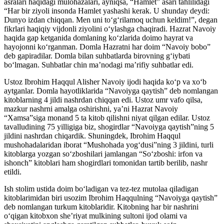
asralari haqidagi mulohazalari, ayniqsa, “Hamlet” asari tahlilidagi
“Har bir ziyoli insonda Hamlet yashashi kerak. U shunday deydi:
Dunyo izdan chiqqan. Men uni to‘g‘rilamoq uchun keldim!”, degan
fikrlari haqiqiy vijdonli ziyolini o‘ylashga chaqiradi. Hazrat Navoiy
haqida gap ketganida domlaning ko‘zlarida doimo hayrat va
hayojonni ko‘rganman. Domla Hazratni har doim “Navoiy bobo”
deb gapiradilar. Domla bilan suhbatlarda birovning g‘iybati
bo‘lmagan. Suhbatlar chin ma’nodagi ma’rifiy suhbatlar edi.
Ustoz Ibrohim Haqqul Alisher Navoiy ijodi haqida ko‘p va xo‘b
aytganlar. Domla hayotliklarida “Navoiyga qaytish” deb nomlangan
kitoblarning 4 jildi nashrdan chiqqan edi. Ustoz umr vafo qilsa,
mazkur nashrni amalga oshirishni, ya’ni Hazrat Navoiy
“Xamsa”siga monand 5 ta kitob qilishni niyat qilgan edilar. Ustoz
tavalludining 75 yilligiga biz, shogirdlar “Navoiyga qaytish”ning 5
jildini nashrdan chiqardik. Shuningdek, Ibrohim Haqqul
mushohadalaridan iborat “Mushohada yog‘dusi”ning 3 jildini, turli
kitoblarga yozgan so‘zboshilari jamlangan “So‘zboshi: irfon va
ishonch” kitoblari ham shogirdlari tomonidan tartib berilib, nashr
etildi.
Ish stolim ustida doim bo‘ladigan va tez-tez mutolaa qiladigan
kitoblarimidan biri usozim Ibrohim Haqqulning “Navoiyga qaytish”
deb nomlangan turkum kitoblaridir. Kitobning har bir nashrini
o‘qigan kitobxon she’riyat mulkining sultoni ijod olami va