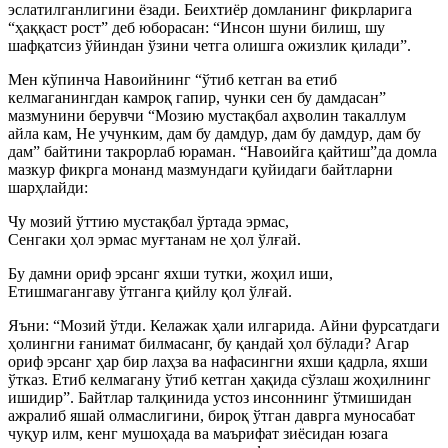
эслатилганлигини ёзади. Беихтиёр домланинг фикрларига
“ҳаққаст рост” деб юборасан: “Инсон шуни билиш, шу
шафқатсиз ўйиндан ўзини четга олишга ожизлик қилади”.
Мен кўпинча Навоийнинг “ўтиб кетган ва етиб
келмаганингдан камроқ гапир, чунки сен бу дамдасан”
мазмунини берувчи “Мозию мустақбал аҳволин такаллум
айла кам, Не учунким, дам бу дамдур, дам бу дамдур, дам бу
дам” байтини такрорлаб юраман. “Навоийга қайтиш”да домла
мазкур фикрга монанд мазмундаги қуйидаги байтларни
шарҳлайди:
Чу мозий ўттию мустақбал ўртада эрмас,
Сенгаки ҳол эрмас муғтанам не ҳол ўлғай.
Бу дамни ориф эрсанг яхши тутки, жоҳил иши,
Етишмагангаву ўтганга қийлу қол ўлғай.
Яъни: “Mозий ўтди. Келажак ҳали илгарида. Айни фурсатдаги
ҳолингни ғанимат билмасанг, бу қандай ҳол бўлади? Агар
ориф эрсанг ҳар бир лаҳза ва нафасингни яхши қадрла, яхши
ўтказ. Етиб келмагану ўтиб кетган ҳақида сўзлаш жоҳилнинг
ишидир”. Байтлар талқинида устоз инсоннинг ўтмишидан
ажралиб яшай олмаслигини, бироқ ўтган даврга муносабат
чуқур илм, кенг мушоҳада ва маърифат зиёсидан юзага