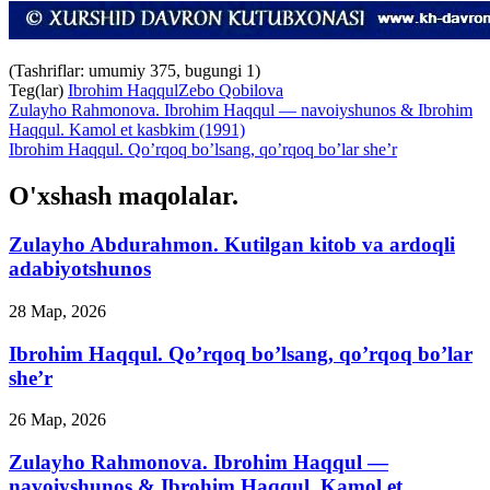
(Tashriflar: umumiy 375, bugungi 1)
Teg(lar)
Ibrohim Haqqul
Zebo Qobilova
Zulayho Rahmonova. Ibrohim Haqqul — navoiyshunos & Ibrohim
Haqqul. Kamol et kasbkim (1991)
Ibrohim Haqqul. Qo’rqoq bo’lsang, qo’rqoq bo’lar she’r
O'xshash maqolalar.
Zulayho Abdurahmon. Kutilgan kitob va ardoqli
adabiyotshunos
28 Мар, 2026
Ibrohim Haqqul. Qo’rqoq bo’lsang, qo’rqoq bo’lar
she’r
26 Мар, 2026
Zulayho Rahmonova. Ibrohim Haqqul —
navoiyshunos & Ibrohim Haqqul. Kamol et