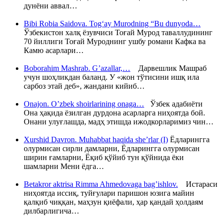
дунёни аввал…
Bibi Robia Saidova. Tog‘ay Murodning “Bu dunyoda…
Ўзбекистон халқ ёзувчиси Тоғай Мурод таваллудининг
70 йиллиги Тоғай Муроднинг ушбу романи Кафка ва
Камю асарлари…
Boborahim Mashrab. G’azallar,…
Дарвешлик Машраб
учун шоҳликдан баланд. У «жон тўтисини ишқ ила
сарбоз этай деб», жандани кийиб…
Onajon. O’zbek shoirlarining onaga…
Ўзбек адабиёти
Она ҳақида ёзилган дурдона асарларга ниҳоятда бой.
Онани улуғлашда, мадҳ этишда ижодкорларимиз чин…
Xurshid Davron. Muhabbat haqida she’rlar (I)
Ёдларингга
олурмисан сирли дамларни, Ёдларингга олурмисан
ширин ғамларни, Ёқиб қўйиб тун қўйнида ёки
шамларни Мени ёдга…
Betakror aktrisa Rimma Ahmedovaga bag’ishlov.
Истараси
ниҳоятда иссиқ, туйғулари паришон юзига майин
қалқиб чиққан, маҳзун қиёфали, ҳар қандай ҳолдаям
дилбарлигича…