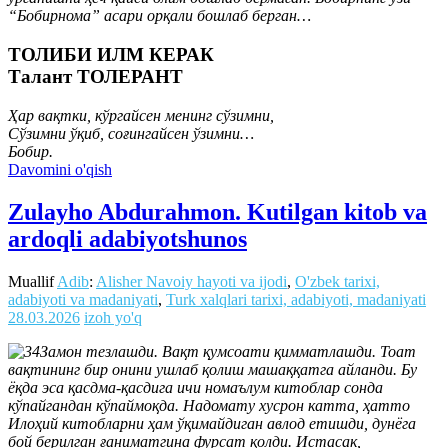
“Бобирнома” асари орқали бошлаб берган…
ТОЛИБИ ИЛМ КЕРАК
Талант ТОЛЕРАНТ
Ҳар вақтки, кўргайсен менинг сўзимни,
Сўзимни ўқиб, соғингайсен ўзимни…
Бобир.
Davomini o'qish
Zulayho Abdurahmon. Kutilgan kitob va
ardoqli adabiyotshunos
Muallif
Adib
:
Alisher Navoiy hayoti va ijodi
,
O'zbek tarixi,
adabiyoti va madaniyati
,
Turk xalqlari tarixi, adabiyoti, madaniyati
28.03.2026
izoh yo'q
Замон тезлашди. Вақт қумсоати қимматлашди. Тоат
вақтининг бир онини ушлаб қолиш машаққатга айланди. Бу
ёқда эса қасдма-қасдига ичи номаълум китоблар сонда
кўпайгандан кўпаймоқда. Надомату хусрон катта, ҳатто
Илоҳий китобларни ҳам ўқимайдиган авлод етишди, дунёга
бой берилган ғаниматгина фурсат қолди. Истасак,