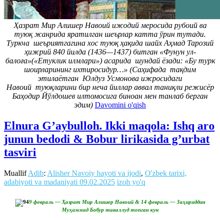
Ҳазрат Мир Алишер Навоий ижодий меросида рубоий ва
туюқ жанрида яратилган шеърлар катта ўрин тутади.
Туркча шеъриятгагина хос туюқ ҳақида шайх Аҳмад Тарозий
ҳижрий 840 йилда (1436—1437) битган «Фунун ул-
балоға»(«Етуклик илмлари») асарида шундай ёзади: «Бу турк
шоирларининг ихтиросидур…» (Саҳифада тақдим
этилаётган Юлдуз Усмонова ижросидаги
Навоий туюқларини бир неча йиллар аввал таниқли режисёр
Баҳодир Йўлдошев илтомосига биноан мен танлаб берган
эдим)
Davomini o'qish
Elnura G’aybulloh. Ikki maqola: Ishq aro
junun bedodi & Bobur lirikasida g’urbat
tasviri
Muallif
Adib
:
Alisher Navoiy hayoti va ijodi
,
O'zbek tarixi,
adabiyoti va madaniyati
09.02.2025
izoh yo'q
9 февраль — Ҳазрат Мир Алишер Навоий & 14 февраль — Заҳириддин
Муҳаммад Бобур таваллуд топган кун