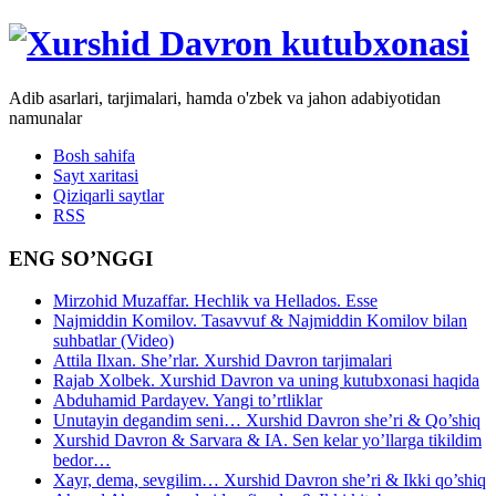
Adib asarlari, tarjimalari, hamda o'zbek va jahon adabiyotidan
namunalar
Bosh sahifa
Sayt xaritasi
Qiziqarli saytlar
RSS
ENG SO’NGGI
Mirzohid Muzaffar. Hechlik va Hellados. Esse
Najmiddin Komilov. Tasavvuf & Najmiddin Komilov bilan
suhbatlar (Video)
Attila Ilxan. She’rlar. Xurshid Davron tarjimalari
Rajab Xolbek. Xurshid Davron va uning kutubxonasi haqida
Abduhamid Pardayev. Yangi to’rtliklar
Unutayin degandim seni… Xurshid Davron she’ri & Qo’shiq
Xurshid Davron & Sarvara & IA. Sen kelar yo’llarga tikildim
bedor…
Xayr, dema, sevgilim… Xurshid Davron she’ri & Ikki qo’shiq