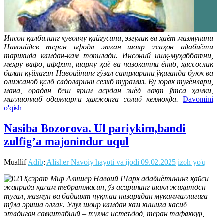
Инсон қалбининг қувончу қайғусини, эзгулик ва ҳаёт мазмунини
Навоийдек теран ифода этган шоир жаҳон адабиёти
тарихида камдан-кам топилади. Инсоний ишқ-муҳаббатни,
меҳру вафо, иффат, шарму ҳаё ва назокатни ёниб, ҳассослик
билан куйлаган Навоийнинг гўзал сатрларини ўқиганда буюк ва
олижаноб қалб садоларини сезиб турамиз. Бу юрак туғёнлари,
мана, орадан беш ярим асрдан зиёд вақт ўтса ҳамки,
миллионлаб одамларни ҳаяжонга солиб келмоқда.
Davomini
o'qish
Nasiba Bozorova. Ul pariykim,bandi
zulfig’a majonindur uqul
Muallif
Adib
:
Alisher Navoiy hayoti va ijodi
09.02.2025
izoh yo'q
Ҳазрат Мир Алишер Навоий Шарқ адабиётининг қайси
жанрида қалам тебратмасин, ўз асарининг шакл жиҳатдан
тугал, мазмун ва бадиият нуқтаи назаридан мукаммаллигига
тўла эриша олган. Улуғ шоир камдан кам кишига насиб
этадиган савқитабиий – туғма истеъдод, теран тафаккур,