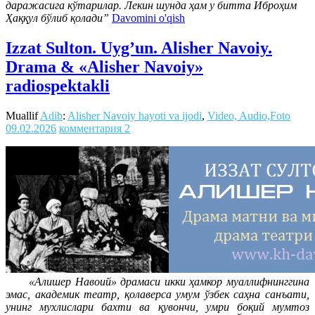
даражасига кўтарилар. Лекин шунда ҳам у битта Иброҳим
Ҳаққул бўлиб қолади”
Davomini o'qish
Izzat Sulton. Uyg’un. Alisher Navoiy.
Drama & «Alisher Navoiy»
radiospektakli
Muallif
Adib
:
Alisher Navoiy hayoti va ijodi
,
Video, Audio,Foto
09.02.2026
комментария 2
«Алишер Навоий» драмаси икки ҳамкор муаллифнинггина
эмас, академик театр, қолаверса умум ўзбек саҳна санъати,
унинг мухлислари бахти ва қувончи, умри боқий мумтоз