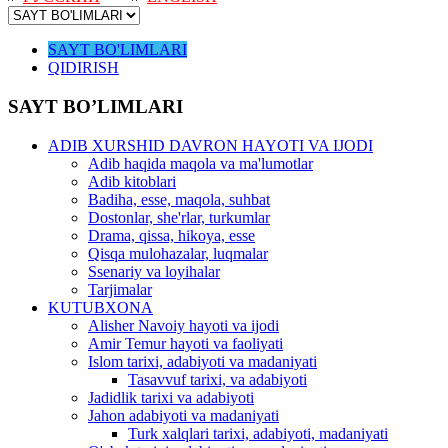
SAYT BO'LIMLARI
QIDIRISH
SAYT BO’LIMLARI
ADIB XURSHID DAVRON HAYOTI VA IJODI
Adib haqida maqola va ma'lumotlar
Adib kitoblari
Badiha, esse, maqola, suhbat
Dostonlar, she'rlar, turkumlar
Drama, qissa, hikoya, esse
Qisqa mulohazalar, luqmalar
Ssenariy va loyihalar
Tarjimalar
KUTUBXONA
Alisher Navoiy hayoti va ijodi
Amir Temur hayoti va faoliyati
Islom tarixi, adabiyoti va madaniyati
Tasavvuf tarixi, va adabiyoti
Jadidlik tarixi va adabiyoti
Jahon adabiyoti va madaniyati
Turk xalqlari tarixi, adabiyoti, madaniyati