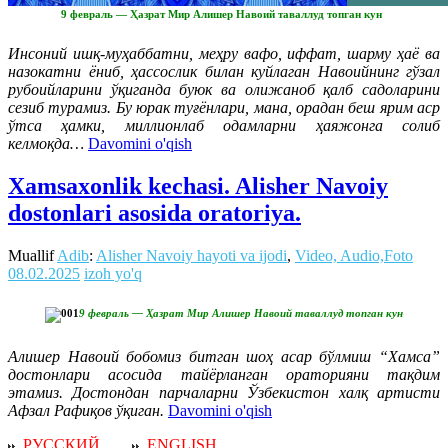
9 февраль — Ҳазрат Мир Алишер Навоий таваллуд топган кун
Инсоний ишқ-муҳаббатни, меҳру вафо, иффат, шарму ҳаё ва
назокатни ёниб, ҳассослик билан куйлаган Навоийнинг гўзал
рубоийларини ўқиганда буюк ва олижаноб қалб садоларини
сезиб турамиз. Бу юрак туғёнлари, мана, орадан беш ярим аср
ўтса ҳамки, миллионлаб одамларни ҳаяжонга солиб
келмоқда
…
Davomini o'qish
Xamsaxonlik kechasi. Alisher Navoiy
dostonlari asosida oratoriya.
Muallif
Adib
:
Alisher Navoiy hayoti va ijodi
,
Video, Audio,Foto
08.02.2025
izoh yo'q
9 февраль — Ҳазрат Мир Алишер Навоий таваллуд топган кун
Алишер Навоий бобомиз битган шоҳ асар бўлмиш “Хамса”
достонлари асосида тайёрланган ораторияни тақдим
этамиз. Достондан парчаларни Ўзбекистон халқ артисти
Афзал Рафиқов ўқиган.
Davomini o'qish
РУССКИЙ
ENGLISH