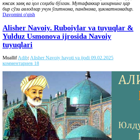
юксак завқ ва ҳол соҳиби бўлган. Мутафаккир шоирнинг ҳар
бир сўзи авлодлар учун ўгитнома, панднома, ҳикматномадир.
Davomini o'qish
Alisher Navoiy. Ruboiylar va tuyuqlar &
Yulduz Usmonova ijrosida Navoiy
tuyuqlari
Muallif
Adib
:
Alisher Navoiy hayoti va ijodi
09.02.2025
комментариев 18