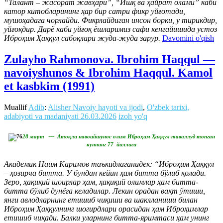
“Талант – жасорат жавҳари”, “Ишқ ва ҳайрат олами” каби
катор китобларининг ҳар бир сатри фикр уйғотади,
мушоҳадага чорлайди. Фикрлайдиган инсон борки, у тирикдир,
уйғоқдир. Дарё каби уйғоқ ёшларимиз сафи кенгайишида устоз
Иброҳим Ҳаққул сабоқлари жуда-жуда зарур.
Davomini o'qish
Zulayho Rahmonova. Ibrohim Haqqul —
navoiyshunos & Ibrohim Haqqul. Kamol
et kasbkim (1991)
Muallif
Adib
:
Alisher Navoiy hayoti va ijodi
,
O'zbek tarixi,
adabiyoti va madaniyati
26.03.2026
izoh yo'q
28 март — Атоқли навоийшунос олим Иброҳим Ҳаққул таваллуд топган
куннинг 77 йиллиги
Академик Наим Каримов таъкидлаганидек: “Иброҳим Ҳаққул
– ҳозирча битта. У бундан кейин ҳам битта бўлиб қолади.
Зеро, ҳақиқий шоирлар ҳам, ҳақиқий олимлар ҳам битта-
битта бўлиб дунёга келадилар. Лекин орадан вақт ўтиши,
янги авлодларнинг етишиб чиқиши ва шаклланиши билан
Иброҳим Ҳаққулнинг шогирдлари орасидан ҳам Иброҳимлар
етишиб чиқади. Балки уларнинг битта-яримтаси ҳам унинг