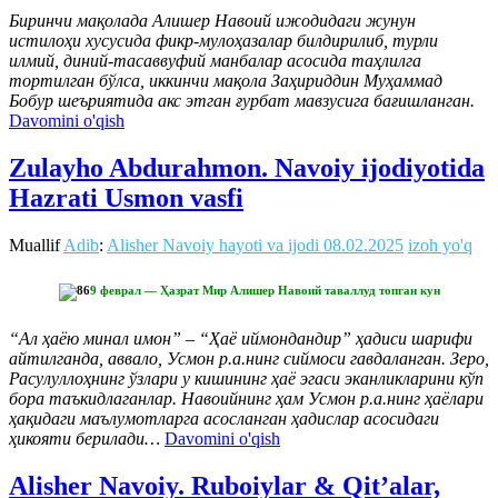
Биринчи мақолада Алишер Навоий ижодидаги жунун
истилоҳи хусусида фикр-мулоҳазалар билдирилиб, турли
илмий, диний-тасаввуфий манбалар асосида таҳлилга
тортилган бўлса, иккинчи мақола Заҳириддин Муҳаммад
Бобур шеъриятида акс этган ғурбат мавзусига бағишланган.
Davomini o'qish
Zulayho Abdurahmon. Navoiy ijodiyotida
Hazrati Usmon vasfi
Muallif
Adib
:
Alisher Navoiy hayoti va ijodi
08.02.2025
izoh yo'q
9 феврал — Ҳазрат Мир Алишер Навоий таваллуд топган кун
“Ал ҳаёю минал имон” – “Ҳаё иймондандир” ҳадиси шарифи
айтилганда, аввало, Усмон р.а.нинг сиймоси гавдаланган. Зеро,
Расулуллоҳнинг ўзлари у кишининг ҳаё эгаси эканликларини кўп
бора таъкидлаганлар. Навоийнинг ҳам Усмон р.а.нинг ҳаёлари
ҳақидаги маълумотларга асосланган ҳадислар асосидаги
ҳикояти берилади…
Davomini o'qish
Alisher Navoiy. Ruboiylar & Qit’alar,