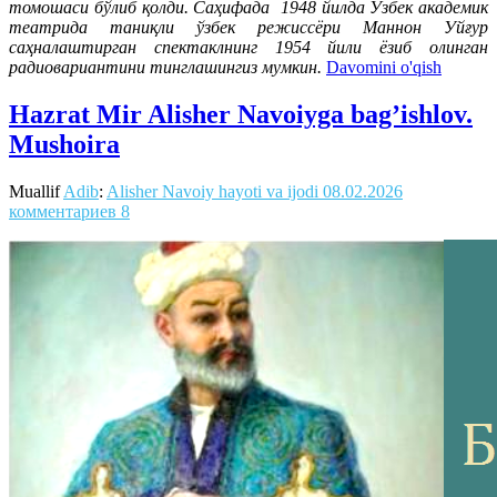
томошаси бўлиб қолди. Саҳифада 1948 йилда Ўзбек академик
театрида таниқли ўзбек режиссёри Маннон Уйғур
саҳналаштирган спектаклнинг 1954 йили ёзиб олинган
радиовариантини тинглашингиз мумкин.
Davomini o'qish
Hazrat Mir Alisher Navoiyga bag’ishlov.
Mushoira
Muallif
Adib
:
Alisher Navoiy hayoti va ijodi
08.02.2026
комментариев 8