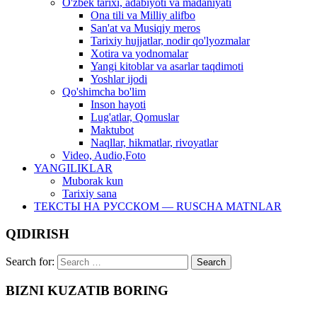
O'zbek tarixi, adabiyoti va madaniyati
Ona tili va Milliy alifbo
San'at va Musiqiy meros
Tarixiy hujjatlar, nodir qo'lyozmalar
Xotira va yodnomalar
Yangi kitoblar va asarlar taqdimoti
Yoshlar ijodi
Qo'shimcha bo'lim
Inson hayoti
Lug'atlar, Qomuslar
Maktubot
Naqllar, hikmatlar, rivoyatlar
Video, Audio,Foto
YANGILIKLAR
Muborak kun
Tarixiy sana
ТЕКСТЫ НА РУССКОМ — RUSCHA MATNLAR
QIDIRISH
Search for:
BIZNI KUZATIB BORING