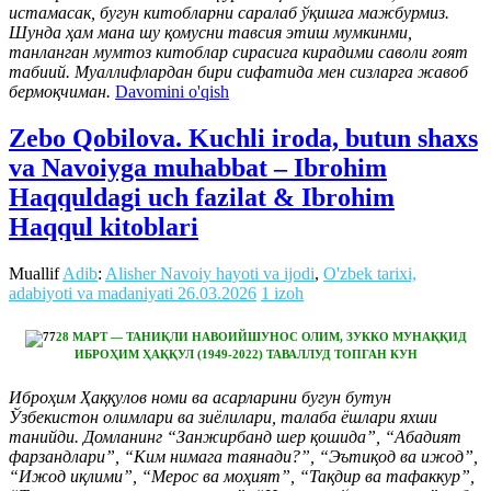
истамасак, бугун китобларни саралаб ўқишга мажбурмиз.
Шунда ҳам мана шу қомусни тавсия этиш мумкинми,
танланган мумтоз китоблар сирасига кирадими саволи ғоят
табиий. Муаллифлардан бири сифатида мен сизларга жавоб
бермоқчиман.
Davomini o'qish
Zebo Qobilova. Kuchli iroda, butun shaxs
va Navoiyga muhabbat – Ibrohim
Haqquldagi uch fazilat & Ibrohim
Haqqul kitoblari
Muallif
Adib
:
Alisher Navoiy hayoti va ijodi
,
O'zbek tarixi,
adabiyoti va madaniyati
26.03.2026
1 izoh
28 МАРТ — ТАНИҚЛИ НАВОИЙШУНОС ОЛИМ, ЗУККО МУНАҚҚИД
ИБРОҲИМ ҲАҚҚУЛ (1949-2022) ТАВАЛЛУД ТОПГАН КУН
Иброҳим Ҳаққулов номи ва асарларини бугун бутун
Ўзбекистон олимлари ва зиёлилари, талаба ёшлари яхши
танийди. Домланинг “Занжирбанд шер қошида”, “Абадият
фарзандлари”, “Ким нимага таянади?”, “Эътиқод ва ижод”,
“Ижод иқлими”, “Мерос ва моҳият”, “Тақдир ва тафаккур”,