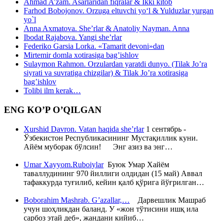
Ahmad A’zam. Asarlaridan fiqralar & Ikki kitob
Farhod Bobojonov. Orzuga eltuvchi yo‘l & Yulduzlar yurgan
yo`l
Anna Axmatova. She’rlar & Anatoliy Nayman. Anna
Ibodat Rajabova. Yangi she’rlar
Federiko Garsia Lorka. «Tamarit devoni»dan
Mirtemir domla xotirasiga bag’ishlov
Sulaymon Rahmon. Orzulardan yaratdi dunyo. (Tilak Jo’ra
siyrati va suvratiga chizgilar) & Tilak Jo’ra xotirasiga
bag’ishlov
Tolibi ilm kerak…
ENG KO’P O’QILGAN
Xurshid Davron. Vatan haqida she’rlar
1 сентябрь -
Ўзбекистон Республикасининг Мустақиллик куни.
Айём муборак бўлсин! Энг азиз ва энг…
Umar Xayyom.Ruboiylar
Буюк Умар Хайём
таваллудининг 970 йиллиги олдидан (15 май) Аввал
тафаккурда туғилиб, кейин қалб қўрига йўғрилган…
Boborahim Mashrab. G’azallar,…
Дарвешлик Машраб
учун шоҳликдан баланд. У «жон тўтисини ишқ ила
сарбоз этай деб», жандани кийиб…