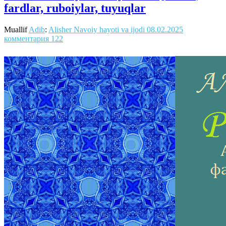
fardlar, ruboiylar, tuyuqlar
Muallif
Adib
:
Alisher Navoiy hayoti va ijodi
08.02.2025
комментария 122