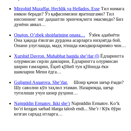
Mirzohid Muzaffar. Hechlik va Hellados. Esse
Тил нимага
имкон беради? Ўз қафасимизни яратишгами? Тил
инсоннинг энг даҳшатли эринчоқлиги эмасмиди? Биз
дунёни аввал…
Onajon. O’zbek shoirlarining onaga…
Ўзбек адабиёти
Она ҳақида ёзилган дурдона асарларга ниҳоятда бой.
Онани улуғлашда, мадҳ этишда ижодкорларимиз чин…
Xurshid Davron. Muhabbat haqida she’rlar (I)
Ёдларингга
олурмисан сирли дамларни, Ёдларингга олурмисан
ширин ғамларни, Ёқиб қўйиб тун қўйнида ёки
шамларни Мени ёдга…
Guljamol Asqarova. She’rlar.
Шоир қачон шеър ёзади?
Шу саволни кўп таҳлил этаман. Назаримда, шеър
туғилиши учун шоир руҳини…
Najmiddin Ermatov. Ikki she’r
Najmiddin Ermatov. Ko‘k
bo‘ri kezgan sarhad itlarga talosh endi... She’r / Кўк бўри
кезган сарҳад итларга…