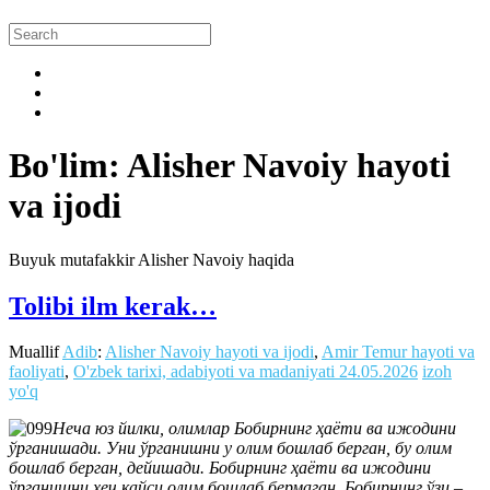
Bo'lim: Alisher Navoiy hayoti
va ijodi
Buyuk mutafakkir Alisher Navoiy haqida
Tolibi ilm kerak…
Muallif
Adib
:
Alisher Navoiy hayoti va ijodi
,
Amir Temur hayoti va
faoliyati
,
O'zbek tarixi, adabiyoti va madaniyati
24.05.2026
izoh
yo'q
Неча юз йилки, олимлар Бобирнинг ҳаёти ва ижодини
ўрганишади. Уни ўрганишни у олим бошлаб берган, бу олим
бошлаб берган, дейишади. Бобирнинг ҳаёти ва ижодини
ўрганишни ҳеч қайси олим бошлаб бермаган. Бобирнинг ўзи –