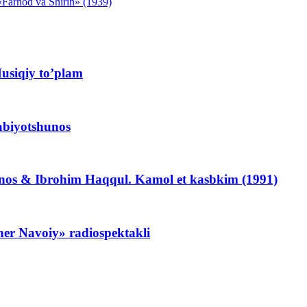
«Farhod va Shirin» (1939)
Musiqiy to’plam
abiyotshunos
os & Ibrohim Haqqul. Kamol et kasbkim (1991)
her Navoiy» radiospektakli