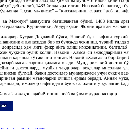
зарий қисмдан кейин алоҳида ҳикоят ва муножот илова қилиб бор
ҳо” деб аталиб, 1483 йилда яратилган. Низомий бешлигида бу
Қуръонда “аҳсан ул- қисас” – “қиссаларнинг сараси” деб таъри
ва Мажнун” мавзусига бағишланган бўлиб, 1483 йилда яра
актерланади. Кўринадики, Абдураҳмон Жомий яратган маснавий
ижодкор Хусрав Деҳлавий бўлса, Навоий бу вазифани туркий 
навислик анъанасидан бир оз бўлса-да чекиниш, туркий тилда 
 доирасида ҳам янги фикр айта олиш имкониятини, белгилаб
юксак чўққиси бўлиб қолди. Навоий «Хамса»си аждодларимиз ма
ақидаги қарашлар ўз аксини топган. Навоий «Хамса»си бир-бири
долзарб масалаларини қаламга олади. Мундарижавий достон бў
ейинги достонларда муайян тақдирлар, воқеалар мисолида ул
ш қисми бўлмай, балки достонлар мундарижаси учун очқич ваз
иринган рамзий маъноларни очишга ёрдам беради. Айнан муқа
арашлари, ижодкор сифатидаги буюк салоҳияти у қўллаган бади
амса”си жаҳон адабиётининг ноёб ва ўлмас дурдонасидир.