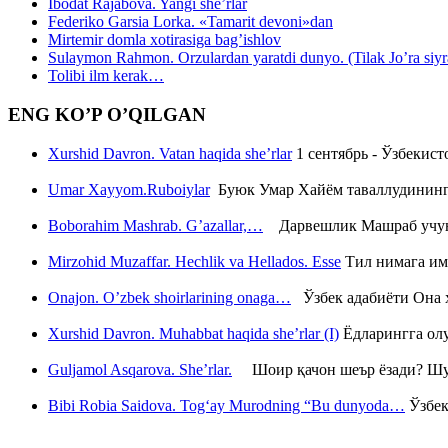
Ibodat Rajabova. Yangi she’rlar
Federiko Garsia Lorka. «Tamarit devoni»dan
Mirtemir domla xotirasiga bag’ishlov
Sulaymon Rahmon. Orzulardan yaratdi dunyo. (Tilak Jo’ra siyrati
Tolibi ilm kerak…
ENG KO’P O’QILGAN
Xurshid Davron. Vatan haqida she’rlar
1 сентябрь - Ўзбекис
Umar Xayyom.Ruboiylar
Буюк Умар Хайём таваллудининг 
Boborahim Mashrab. G’azallar,…
Дарвешлик Машраб учун ш
Mirzohid Muzaffar. Hechlik va Hellados. Esse
Тил нимага им
Onajon. O’zbek shoirlarining onaga…
Ўзбек адабиёти Она ҳ
Xurshid Davron. Muhabbat haqida she’rlar (I)
Ёдларингга ол
Guljamol Asqarova. She’rlar.
Шоир қачон шеър ёзади? Шу с
Bibi Robia Saidova. Tog‘ay Murodning “Bu dunyoda…
Ўзбек