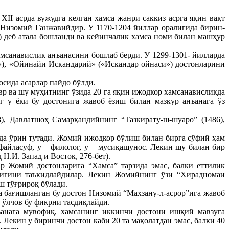
II асрда вужудга келган хамса жанри саккиз асрга яқин вақт
 Низомий Ганжавийдир. У 1170-1204 йиллар оралиғида бирин-
”) деб атала бошланди ва кейинчалик хамса номи билан машҳур
амсанавислик анъанасини бошлаб берди. У 1299-1301- йилларда
), «Ойинайи Искандарий» («Искандар ойнаси») достонларини
осида асарлар пайдо бўлди.
р ва шу муҳитнинг ўзида 20 га яқин ижодкор хамсанависликда
г у ёки бу достонига жавоб ёзиш билан мазкур анъанага ўз
, Давлатшоҳ Самарқандийнинг “Тазкирату-ш-шуаро” (1486),
да ўрин тутади. Жомий ижодкор бўлиш билан бирга сўфий ҳам
 файласуф, у – филолог, у – мусиқашунос. Лекин шу билан бир
.И. Запад и Восток, 276-бет).
 Жомий достонларига “Хамса” тарзида эмас, балки еттилик
рлигини таъкидлайдилар. Лекин Жомийнинг ўзи “Хирадномаи
ш тўғрироқ бўлади.
 бағишланган бу достон Низомий “Махзану-л-асрор”ига жавоб
ўлчов бу фикрни тасдиқлайди.
ъанага мувофиқ, хамсанинг иккинчи достони ишқий мавзуга
Лекин у биринчи достон каби 20 та мақолатдан эмас, балки 40