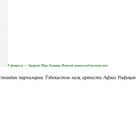
9 февраль — Ҳазрат Мир Алишер Навоий таваллуд топган кун
стондан парчаларни Ўзбекистон халқ артисти Афзал Рафиқов