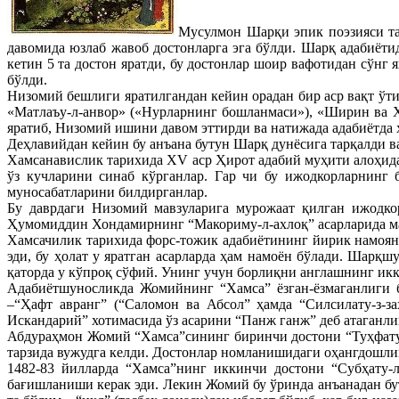
Мусулмон Шарқи эпик поэзияси тар
давомида юзлаб жавоб достонларга эга бўлди. Шарқ адабиёт
кетин 5 та достон яратди, бу достонлар шоир вафотидан сўнг
бўлди.
Низомий бешлиги яратилгандан кейин орадан бир аср вақт ўти
«Матлаъу-л-анвор» («Нурларнинг бошланмаси»), «Ширин ва 
яратиб, Низомий ишини давом эттирди ва натижада адабиётда 
Деҳлавийдан кейин бу анъана бутун Шарқ дунёсига тарқалди в
Хамсанавислик тарихида ХV аср Ҳирот адабий муҳити алоҳида
ўз кучларини синаб кўрганлар. Гар чи бу ижодкорларнинг 
муносабатларини билдирганлар.
Бу даврдаги Низомий мавзуларига мурожаат қилган ижодко
Ҳумомиддин Хондамирнинг “Макориму-л-ахлоқ” асарларида м
Хамсачилик тарихида форс-тожик адабиётининг йирик намоян
эди, бу ҳолат у яратган асарларда ҳам намоён бўлади. Шарқш
қаторда у кўпроқ сўфий. Унинг учун борлиқни англашнинг икк
Адабиётшуносликда Жомийнинг “Хамса” ёзган-ёзмаганлиги б
–“Ҳафт авранг” (“Саломон ва Абсол” ҳамда “Силсилату-з-
Искандарий” хотимасида ўз асарини “Панж ганж” деб атаганл
Абдураҳмон Жомий “Хамса”сининг биринчи достони “Туҳфату-
тарзида вужудга келди. Достонлар номланишидаги оҳангдошли
1482-83 йилларда “Хамса”нинг иккинчи достони “Субҳату-
бағишланиши керак эди. Лекин Жомий бу ўринда анъанадан бут