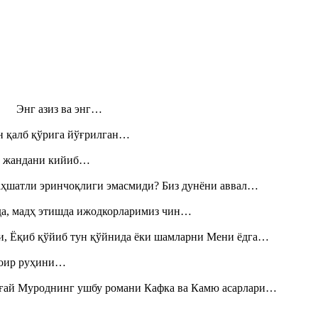
н! Энг азиз ва энг…
н қалб қўрига йўғрилган…
», жандани кийиб…
аҳшатли эринчоқлиги эмасмиди? Биз дунёни аввал…
шда, мадҳ этишда ижодкорларимиз чин…
и, Ёқиб қўйиб тун қўйнида ёки шамларни Мени ёдга…
шоир руҳини…
Тоғай Муроднинг ушбу романи Кафка ва Камю асарлари…