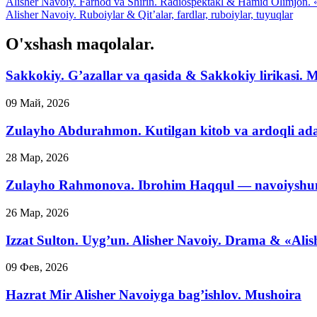
Alisher Navoiy. Farhod va Shirin. Radiospektakl & Hamid Olimjon. 
Alisher Navoiy. Ruboiylar & Qit’alar, fardlar, ruboiylar, tuyuqlar
O'xshash maqolalar.
Sakkokiy. G’azallar va qasida & Sakkokiy lirikasi. 
09 Май, 2026
Zulayho Abdurahmon. Kutilgan kitob va ardoqli ad
28 Мар, 2026
Zulayho Rahmonova. Ibrohim Haqqul — navoiyshun
26 Мар, 2026
Izzat Sulton. Uyg’un. Alisher Navoiy. Drama & «Alis
09 Фев, 2026
Hazrat Mir Alisher Navoiyga bag’ishlov. Mushoira