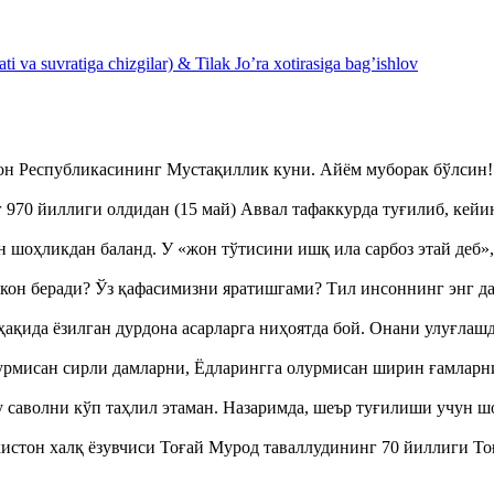
 va suvratiga chizgilar) & Tilak Jo’ra xotirasiga bag’ishlov
тон Республикасининг Мустақиллик куни. Айём муборак бўлси
970 йиллиги олдидан (15 май) Аввал тафаккурда туғилиб, кейи
оҳликдан баланд. У «жон тўтисини ишқ ила сарбоз этай деб
кон беради? Ўз қафасимизни яратишгами? Тил инсоннинг энг д
ақида ёзилган дурдона асарларга ниҳоятда бой. Онани улуғла
урмисан сирли дамларни, Ёдларингга олурмисан ширин ғамларн
аволни кўп таҳлил этаман. Назаримда, шеър туғилиши учун 
истон халқ ёзувчиси Тоғай Мурод таваллудининг 70 йиллиги 