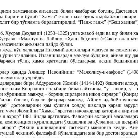
ихи хамсачилик анъанаси билан чамбарчас боғлиқ. Даставвал Х
ида биринчи бўлиб “Хамса” ёзган шахс буюк озарбайжон шоири
 яхлит бир тўпламга бирлаштирилиб, “Панж ганж” (“Беш хазина
б, Хусрав Деҳлавий (1253–1325) унга жавоб ёзди ва шу билан х
Хусрав», «Мажнун ва Лайли», «Ҳашт беҳишт» («Саккиз жаннат»
хамсачилик анъанаси пайдо бўлди.
а жуда кўп халқларда Низомий достонлари мавзуси ва сюжети ас
 ўрин эгаллайди. Изланишлардан маълум бўлдики, айнан шу дав
барчаси тўлиқ хамса яратмаган бўлсалар-да, лекин бешликнин
рлар ҳақида Алишер Навоийнинг “Мажолису-н-нафоис” (1498)
аълумотлар учрайди.
даларидан бири Абдураҳмон Жомий (1414-1492) бешлиги алоҳи
унос олим Конраднинг таъбири билан айтганда, “у – шоир, у –
и кўриниши мавжуд – борлиқ сирлари ва ижод сирлари” (Конрад Н
илан боғлиқ баҳсли фикрлар мавжуд. Айрим адабиётшунослар
заҳаб” достонларини ҳам қўшган ҳолда) шаклида қараш зару
иги учун Жомийни “Хамса” яратган ижодкорлар қаторига кирити
л-аҳрор” 1481 йилда яратилган. Фалсафий-ахлоқий масалаларга
к, композицион қурилишдаги ўхшашлик ва қўлланилган шеърий 
л-аброр” (“Яхши кишиларнинг тасбеҳи”) майдонга келди. Ан
унлай чекиниб, фалсафий йўналишдаги яна бир достон яратади. 