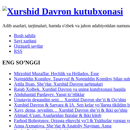
Adib asarlari, tarjimalari, hamda o'zbek va jahon adabiyotidan namun
Bosh sahifa
Sayt xaritasi
Qiziqarli saytlar
RSS
ENG SO’NGGI
Mirzohid Muzaffar. Hechlik va Hellados. Esse
Najmiddin Komilov. Tasavvuf & Najmiddin Komilov bilan suhb
Attila Ilxan. She’rlar. Xurshid Davron tarjimalari
Rajab Xolbek. Xurshid Davron va uning kutubxonasi haqida
Abduhamid Pardayev. Yangi to’rtliklar
Unutayin degandim seni… Xurshid Davron she’ri & Qo’shiq
Xurshid Davron & Sarvara & IA. Sen kelar yo’llarga tikildim
Xayr, dema, sevgilim… Xurshid Davron she’ri & Ikki qo’shiq
Ahmad A’zam. Asarlaridan fiqralar & Ikki kitob
Farhod Bobojonov. Orzuga eltuvchi yo‘l & Yulduzlar yurgan y
Anna Axmatova. She’rlar & Anatoliy Nayman. Anna