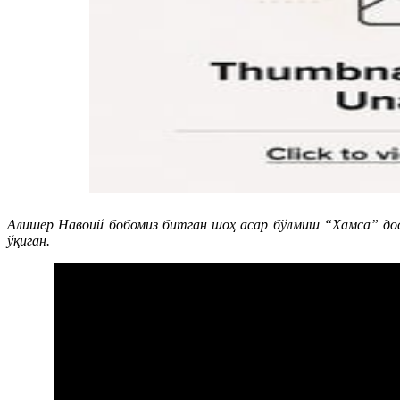
Алишер Навоий бобомиз битган шоҳ асар бўлмиш “Хамса” до
ўқиган.