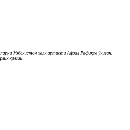
ларни Ўзбекистон халқ артисти Афзал Рафиқов ўқиган.
лик қилган.