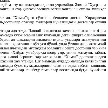
илади.
ндай мавзу ва сюжетдаги достон учрамайди. Жомий “Хусрав ва
фланган Юсуф қиссаси баёнига бағишланган “Юсуф ва Зулайҳо”
тилган. “Хамса”даги сўнгги – бешинчи достон “Хирадномаи
-достонлар орасида фалсафий йўналишдаги достонлар етакчи
тилда адо этди. Навоий бешлигида хамсанависликнинг барча
хамсадек буюк асарни ёзиб бўлмайди деган фикрга олиб келиши
 берилган шаклларни жилвалантириш усуллари мавжудлигини
ънавий ҳолатининг кўзгуси бўлиб, унда ўтмиш давр ижтимоий
 билан ич-ичидан мустаҳкам боғланган бешта достонни ўз ичига
лмиш «Ҳайрат ул-аброр»да шоир умр, унинг мазмуни, табиат,
арга жавоб беришга ҳаракат қилади. “Хамса” достонларидаги
ифасини ҳам ўтайди. Шу маънода муқаддималарда келтирилган
ддимада буюк мутафаккирнинг олам ва одам, табиат, кишилик
ий тимсоллар, ташбеҳу тамсиллар воситасида бутун бўй-басти