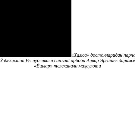
«Хамса» достонларидан парча
Ўзбекистон Республикаси санъат арбоби Анвар Эргашев дирижёр
«Ёшлар» телеканали маҳсулоти