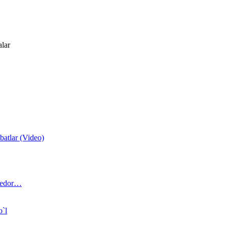
alar
atlar (Video)
 bedor…
o`l