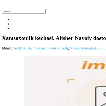
Xamsaxonlik kechasi. Alisher Navoiy doston
Muallif
Adib
:
Alisher Navoiy hayoti va ijodi
,
Video, Audio,Foto
08.0