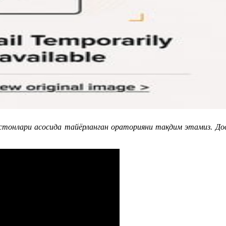
стонлари асосида тайёрланган ораторияни тақдим этамиз. До