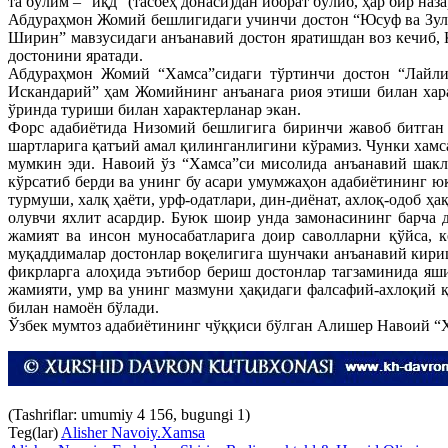
та бўлим – “иқд” (тасбеҳ донаси)дан иборат бўлиб, ҳар бир на
Абдураҳмон Жомий бешлигидаги учинчи достон “Юсуф ва Зулай
Ширин” мавзусидаги анъанавий достон яратишдан воз кечиб, 
достонини яратади.
Абдураҳмон Жомий “Хамса”сидаги тўртинчи достон “Лайли 
Искандарий” ҳам Жомийнинг анъанага риоя этиши билан хар
ўринда туриши билан характерланар экан.
Форс адабиётида Низомий бешлигига биринчи жавоб битган 
шартларига қатъий амал қилинганлигини кўрамиз. Чунки хамса
мумкин эди. Навоий ўз “Хамса”си мисолида анъанавий шакл
кўрсатиб берди ва унинг бу асари умумжаҳон адабиётининг 
турмуши, халқ ҳаёти, урф-одатлари, дин-диёнат, ахлоқ-одоб ҳ
олувчи яхлит асардир. Буюк шоир унда замонасининг барча 
жамият ва инсон муносабатларига доир саволларни қўйса, к
муқаддималар достонлар воқелигига шунчаки анъанавий кири
фикрларга алоҳида эътибор бериш достонлар тагзаминида яш
жамияти, умр ва унинг мазмуни ҳақидаги фалсафий-ахлоқий қ
билан намоён бўлади.
Ўзбек мумтоз адабиётининг чўққиси бўлган Алишер Навоий “Х
(Tashriflar: umumiy 4 156, bugungi 1)
Teg(lar)
Alisher Navoiy.
Xamsa