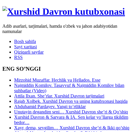
Adib asarlari, tarjimalari, hamda o'zbek va jahon adabiyotidan
namunalar
Bosh sahifa
Sayt xaritasi
Qiziqarli saytlar
RSS
ENG SO’NGGI
Mirzohid Muzaffar. Hechlik va Hellados. Esse
Najmiddin Komilov. Tasavvuf & Najmiddin Komilov bilan
suhbatlar (Video)
Attila Ilxan. She’rlar. Xurshid Davron tarjimalari
Rajab Xolbek. Xurshid Davron va uning kutubxonasi haqida
Abduhamid Pardayev. Yangi to’rtliklar
Unutayin degandim seni… Xurshid Davron she’ri & Qo’shiq
Xurshid Davron & Sarvara & IA. Sen kelar yo’llarga tikildim
bedor…
Xayr, dema, sevgilim… Xurshid Davron she’ri & Ikki qo’shiq