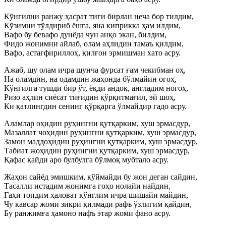
Кўнгилни ранжу ҳасрат тиғи бирлан неча бор тилдим,
Кўзимни тўлдириб ёшга, яна киприкка ҳам илдим,
Вафо бу бевафо дунёда чун анқо экан, билдим,
Фидо жонимни айлаб, олам аҳлидин тамаъ қилдим,
Вафо, астағфириллоҳ, қилғон эрмишман хато асру.
Ажаб, шу олам ичра шунча фурсат ғам чекибман оҳ,
На оламдин, на одамдин жаҳонда бўлмайин огоҳ,
Кўнгилга тушди бир ўт, ёқди андок, англадим ногоҳ,
Ризо аҳлин сиёсат тиғидин қўрқитмағил, эй шоҳ,
Ки қатлингдин сенинг қўрқарга ўлмайдир гадо асру.
Аламлар оҳидин руҳингни қутқарким, хуш эрмасдур,
Мазаллат чоҳидин руҳингни қутқарким, хуш эрмасдур,
Замон маддоҳидин руҳингни қутқарким, хуш эрмасдур,
Табиат жоҳидин руҳингни қутқарким, хуш эрмасдур,
Қафас қайди аро булбулга бўлмоқ мубтало асру.
Жаҳон сайёд эмишким, кўймайди бу жон деган сайдин,
Тасалли истадим жонимга гоҳо нолайи найдин,
Гаҳи топдим ҳаловат кўнглим ичра шишайи майдин,
Чу кавсар жоми зикри қилмади рафъ ўзлигим қайдин,
Бу ранжимға ҳамоно нафъ этар жоми фано асру.