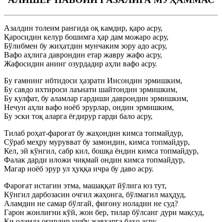
Азалдин толеим рангида оқ камдир, қаро асру,
Қаросидин келур бошимга ҳар дам можаро асру,
Бўлибмен бу жиҳатдин мунчаким зору адо асру,
Вафо аҳлига даврондин етар жавру жафо асру,
Жафосидин анинг озурдадир аҳли вафо асру.
Бу ғамнинг ибтидоси ҳазрати Инсондин эрмишким,
Бу савдо ихтироси лаънати шайтондин эрмишким,
Бу кулфат, бу аламлар гардиши даврондин эрмишким,
Нечун аҳли вафо ноёб эрурлар, ондин эрмишким,
Бу эски тоқ аларга ёғдирур гарди бало асру,
Тилаб роҳат-фароғат бу жаҳондин кимса топмайдур,
Сўраб меҳру мурувват бу замондин, кимса топмайдур,
Кел, эй кўнгил, сабр кил, бошқа ёндин кимса топмайдур,
Фалак дарди иложи чиқмай ондин кимса топмайдур,
Магар ноёб эрур ул ҳуққа ичра бу даво асру.
Фароғат истагин этма, машаққат йўлига юз тут,
Кўнгил дарбозасин очгил жаҳонга, бўлмагил маҳдуд,
Аламдин не самар бўлгай, фиғону ноладин не суд?
Гарон жонлиғни кўй, жон бер, тилар бўлсанг дури мақсуд,
Ки оламда оғирдир ушбу жавҳарга баҳо асру.