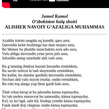
Jamol Kamol
O‘zbekiston halq shoiri
ALISHER NAVOIY G‘AZALIGA MUHAMMAS
Azaldin toleim rangida oq kamdir, qaro asru,
Qarosidin kelur boshimga har dam mojaro asru,
Bo‘libmen bu jihatdin munchakim zoru ado asru,
Vafo ahliga davrondin yetar javru jafo asru,
Jafosidin aning ozurdadir ahli vafo asru.
Bu g‘amning ibtidosi hazrati Insondin ermishkim,
Bu savdo ixtirosi la’nati shaytondin ermishkim,
Bu kulfat, bu alamlar gardishi davrondin ermishkim,
Nechun ahli vafo noyob erurlar, ondin ermishkim,
Bu eski toq alarga yog‘dirur gardi balo asru,
Tilab rohat-farog‘at bu jahondin kimsa topmaydur,
So‘rab mehru muruvvat bu zamondin, kimsa topmaydur,
Kel, ey ko‘ngil, sabr kil, boshqa yondin kimsa topmaydur,
Falak dardi iloji chiqmay ondin kimsa topmaydur,