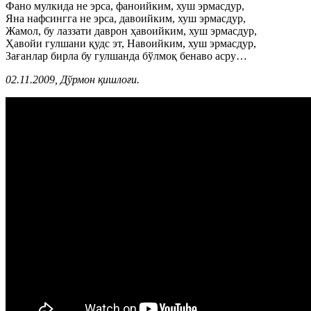
Фано мулкида не эрса, фаноийким, хуш эрмасдур,
Яна нафсингга не эрса, давоийким, хуш эрмасдур,
Жамол, бу лаззати даврон ҳавоийким, хуш эрмасдур,
Ҳавойи гулшани қудс эт, Навоийким, хуш эрмасдур,
Зағанлар бирла бу гулшанда бўлмоқ бенаво асру…
02.11.2009, Дўрмон қишлоғи.