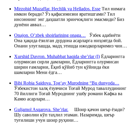
Mirzohid Muzaffar. Hechlik va Hellados. Esse
Тил нимага
имкон беради? Ўз қафасимизни яратишгами? Тил
инсоннинг энг даҳшатли эринчоқлиги эмасмиди? Биз
дунёни аввал…
Onajon. O’zbek shoirlarining onaga…
Ўзбек адабиёти
Она ҳақида ёзилган дурдона асарларга ниҳоятда бой.
Онани улуғлашда, мадҳ этишда ижодкорларимиз чин…
Xurshid Davron. Muhabbat haqida she’rlar (I)
Ёдларингга
олурмисан сирли дамларни, Ёдларингга олурмисан
ширин ғамларни, Ёқиб қўйиб тун қўйнида ёки
шамларни Мени ёдга…
Bibi Robia Saidova. Tog‘ay Murodning “Bu dunyoda…
Ўзбекистон халқ ёзувчиси Тоғай Мурод таваллудининг
70 йиллиги Тоғай Муроднинг ушбу романи Кафка ва
Камю асарлари…
Guljamol Asqarova. She’rlar.
Шоир қачон шеър ёзади?
Шу саволни кўп таҳлил этаман. Назаримда, шеър
туғилиши учун шоир руҳини…