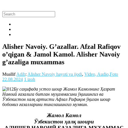
Alisher Navoiy. G’azallar. Afzal Rafiqov
o’qigan & Jamol Kamol. Alisher Navoiy
g’azaliga muxammas
Muallif
Adib
:
Alisher Navoiy hayoti va ijodi
,
Video, Audio,Foto
22.08.2024
1 izoh
Бу саҳифада устоз шоир Жамол Камолнинг Ҳазрат
Навоий ғазалига битган муҳаммасини ўқишингиз ва
Ўзбекистон халқ артисти Афзал Рафиқов ўқиган шоир
бобомиз ғазалларини тинглашингиз мумкин.
Жамол Камол
Ўзбекистон ҳалқ шоири
АЛИШЕР НАВОИЙ ҒАЗАЛИГА МУҲАММАС