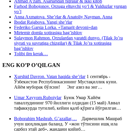
Ahmad A’zam. Asarlaridan fiqralar & Ikki kitob
Farhod Bobojonov. Orzuga eltuvchi yo‘l & Yulduzlar yurgan
yo`l
Anna Axmatova. She’rlar & Anatoliy Nayman. Anna
Ibodat Rajabova. Yangi she’rlar
Federiko Garsia Lorka. «Tamarit devoni»dan
Mirtemir domla xotirasiga bag’ishlov
Sulaymon Rahmon. Orzulardan yaratdi dunyo. (Tilak Jo’ra
siyrati va suvratiga chizgilar) & Tilak Jo’ra xotirasiga
bag’ishlov
Tolibi ilm kerak…
ENG KO’P O’QILGAN
Xurshid Davron. Vatan haqida she’rlar
1 сентябрь -
Ўзбекистон Республикасининг Мустақиллик куни.
Айём муборак бўлсин! Энг азиз ва энг…
Umar Xayyom.Ruboiylar
Буюк Умар Хайём
таваллудининг 970 йиллиги олдидан (15 май) Аввал
тафаккурда туғилиб, кейин қалб қўрига йўғрилган…
Boborahim Mashrab. G’azallar,…
Дарвешлик Машраб
учун шоҳликдан баланд. У «жон тўтисини ишқ ила
сарбоз этай деб», жандани кийиб…