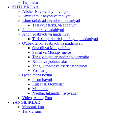
Tarjimalar
KUTUBXONA
Alisher Navoiy hayoti va ijodi
Amir Temur hayoti va faoliyati
Islom tarixi, adabiyoti va madaniyati
Tasavvuf tarixi, va adabiyoti
Jadidlik tarixi va adabiyoti
Jahon adabiyoti va madaniyati
Turk xalqlari tarixi, adabiyoti, madaniyati
O'zbek tarixi, adabiyoti va madaniyati
Ona tili va Milliy alifbo
San'at va Musiqiy meros
Tarixiy hujjatlar, nodir qo'lyozmalar
Xotira va yodnomalar
Yangi kitoblar va asarlar taqdimoti
Yoshlar ijodi
Qo'shimcha bo'lim
Inson hayoti
Lug'atlar, Qomuslar
Maktubot
Naqllar, hikmatlar, rivoyatlar
Video, Audio,Foto
YANGILIKLAR
Muborak kun
Tarixiy sana