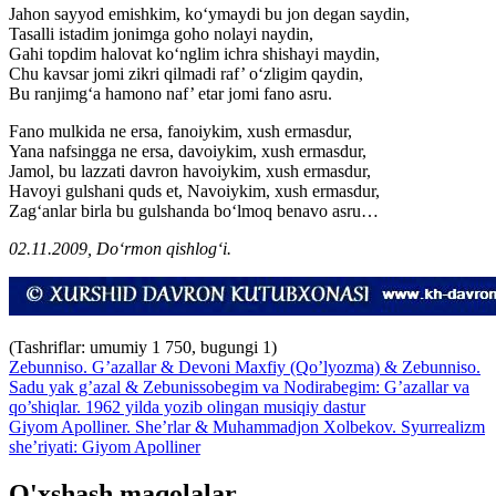
Jahon sayyod emishkim, ko‘ymaydi bu jon degan saydin,
Tasalli istadim jonimga goho nolayi naydin,
Gahi topdim halovat ko‘nglim ichra shishayi maydin,
Chu kavsar jomi zikri qilmadi raf’ o‘zligim qaydin,
Bu ranjimg‘a hamono naf’ etar jomi fano asru.
Fano mulkida ne ersa, fanoiykim, xush ermasdur,
Yana nafsingga ne ersa, davoiykim, xush ermasdur,
Jamol, bu lazzati davron havoiykim, xush ermasdur,
Havoyi gulshani quds et, Navoiykim, xush ermasdur,
Zag‘anlar birla bu gulshanda bo‘lmoq benavo asru…
02.11.2009, Do‘rmon qishlog‘i.
(Tashriflar: umumiy 1 750, bugungi 1)
Zebunniso. G’azallar & Devoni Maxfiy (Qo’lyozma) & Zebunniso.
Sadu yak g’azal & Zebunissobegim va Nodirabegim: G’azallar va
qo’shiqlar. 1962 yilda yozib olingan musiqiy dastur
Giyom Apolliner. She’rlar & Muhammadjon Xolbekov. Syurrealizm
she’riyati: Giyom Apolliner
O'xshash maqolalar.