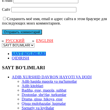
E-mail
Сайт
Сохранить моё имя, email и адрес сайта в этом браузере для
последующих моих комментариев.
РУССКИЙ
ENGLISH
SAYT BO'LIMLARI
QIDIRISH
SAYT BO’LIMLARI
ADIB XURSHID DAVRON HAYOTI VA IJODI
Adib haqida maqola va ma'lumotlar
Adib kitoblari
Badiha, esse, maqola, suhbat
Dostonlar, she'rlar, turkumlar
Drama, qissa, hikoya, esse
Qisqa mulohazalar, luqmalar
Ssenariy va loyihalar