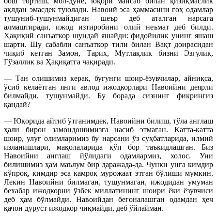
бош тортиш, мол-дунё, юқори мансаб билан қизиқмаслик
ақлдан эмасдек туюлади. Навоий эса ҳаммасини гоҳ одамлар
тушуниб-тушунмайдиган шеър деб аталган нарсага
алмаштиради, ижод изтиробини олий неъмат деб билди.
Ҳақиқий санъаткор шундай яшайди: фидойилик унинг яшаш
шарти. Шу сабабли санъаткор тили билан Вақт доирасидан
чиқиб кетган Замон, Тарих, Мутлақлик бизни Эзгулик,
Гўзаллик ва Ҳақиқатга чақиради.
— Тан олишимиз керак, бугунги шоир-ёзувчилар, айниқса,
ўсиб келаётган янги авлод ижодкорлари Навоийни деярли
билмайди, тушунмайди. Бу борада сизнинг фикрингиз
қандай?
— Юқорида айтиб ўтганимдек, Навоийни билиш, тўла англаш
ҳали бирон замондошимизга насиб этмаган. Катта-катта
шоир, улуғ олимларимиз бу нарсани ўз суҳбатларида, илмий
изланишлари, мақолаларида кўп бор таъкидлашган. Биз
Навоийни англаш йўлидаги одамлармиз, холос. Уни
билишимиз ҳам маълум бир даражада-да. Чунки унга кимдир
кўпроқ, кимдир эса камроқ мурожаат этган бўлиши мумкин.
Лекин Навоийни билмаган, тушунмаган, ижодидан умуман
бехабар ижодкорни ўзбек миллатининг шоири ёки ёзувчиси
деб ҳам бўлмайди. Навоийдан бегоналашган одамдан ҳеч
қачон дуруст ижодкор чиқмайди, деб ўйлайман.