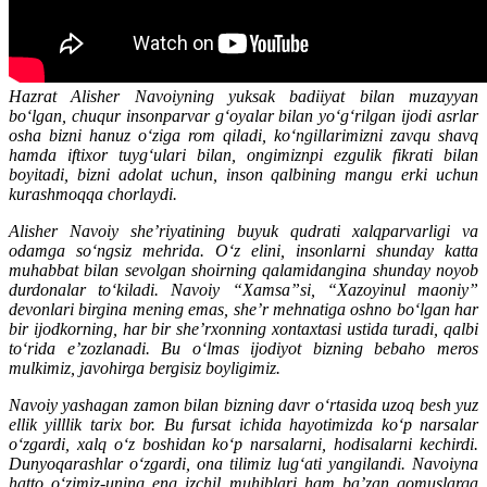
Hazrat Alisher Navoiyning yuksak badiiyat bilan muzayyan
bo‘lgan, chuqur insonparvar g‘oyalar bilan yo‘g‘rilgan ijodi asrlar
osha bizni hanuz o‘ziga rom qiladi, ko‘ngillarimizni zavqu shavq
hamda iftixor tuyg‘ulari bilan, ongimiznpi ezgulik fikrati bilan
boyitadi, bizni adolat uchun, inson qalbining mangu erki uchun
kurashmoqqa chorlaydi.
Alisher Navoiy she’riyatining buyuk qudrati xalqparvarligi va
odamga so‘ngsiz mehrida. O‘z elini, insonlarni shunday katta
muhabbat bilan sevolgan shoirning qalamidangina shunday noyob
durdonalar to‘kiladi. Navoiy “Xamsa”si, “Xazoyinul maoniy”
devonlari birgina mening emas, she’r mehnatiga oshno bo‘lgan har
bir ijodkorning, har bir she’rxonning xontaxtasi ustida turadi, qalbi
to‘rida e’zozlanadi. Bu o‘lmas ijodiyot bizning bebaho meros
mulkimiz, javohirga bergisiz boyligimiz.
Navoiy yashagan zamon bilan bizning davr o‘rtasida uzoq besh yuz
ellik yilllik tarix bor. Bu fursat ichida hayotimizda ko‘p narsalar
o‘zgardi, xalq o‘z boshidan ko‘p narsalarni, hodisalarni kechirdi.
Dunyoqarashlar o‘zgardi, ona tilimiz lug‘ati yangilandi. Navoiyna
hatto o‘zimiz-uning eng izchil muhiblari ham ba’zan qomuslarga