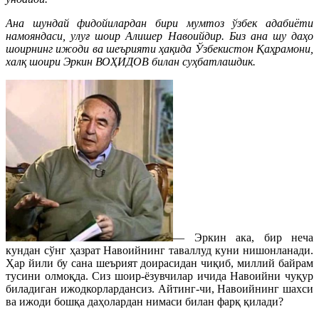
Ана шундай фидойилардан бири мумтоз ўзбек адабиёти
намояндаси, улуғ шоир Алишер Навоийдир. Биз ана шу даҳо
шоирнинг ижоди ва шеърияти ҳақида Ўзбекистон Қаҳрамони,
халқ шоири Эркин ВОҲИДОВ билан суҳбатлашдик.
— Эркин ака, бир неча
кундан сўнг ҳазрат Навоийнинг таваллуд куни нишонланади.
Ҳар йили бу сана шеърият доирасидан чиқиб, миллий байрам
тусини олмоқда. Сиз шоир-ёзувчилар ичида Навоийни чуқур
биладиган ижодкорлардансиз. Айтинг-чи, Навоийнинг шахси
ва ижоди бошқа даҳолардан нимаси билан фарқ қилади?