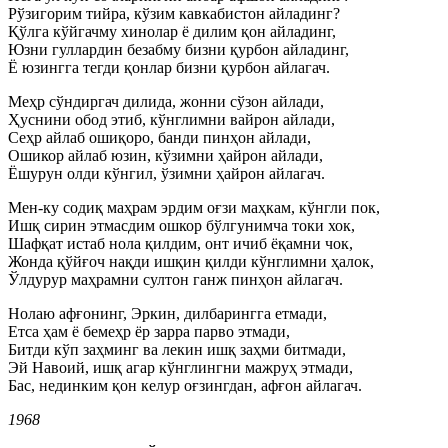
Рўзигорим тийра, кўзим кавкабистон айладинг?
Қўлга кўйгачму хинолар ё дилим қон айладинг,
Юзни гуллардин безабму бизни қурбон айладинг,
Ё юзингга тегди қонлар бизни қурбон айлагач.
Меҳр сўндиргач дилида, жонни сўзон айлади,
Ҳуснини обод этиб, кўнглимни вайрон айлади,
Сеҳр айлаб ошиқоро, банди пинҳон айлади,
Ошикор айлаб юзин, кўзимни ҳайрон айлади,
Ёшурун олди кўнгил, ўзимни ҳайрон айлагач.
Мен-ку содиқ маҳрам эрдим оғзи маҳкам, кўнгли пок,
Ишқ сирин этмасдим ошкор бўлгунимча токи хок,
Шафқат истаб нола қилдим, онт ичиб ёқамни чок,
Жонда қўйғоч нақди ишқин қилди кўнглимни ҳалок,
Ўлдурур маҳрамни султон ганж пинҳон айлагач.
Нолаю афғонинг, Эркин, дилбарингга етмади,
Етса ҳам ё бемеҳр ёр зарра парво этмади,
Битди кўп заҳминг ва лекин ишқ заҳми битмади,
Эй Навоий, ишқ агар кўнглингни мажруҳ этмади,
Бас, нединким қон келур оғзингдан, афғон айлагач.
1968