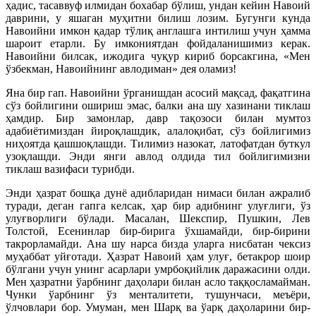
ҳадис, тасаввуф илмидан бохабар бўлиш, ундан кейин Навоий
даврини, у яшаган муҳитни билиш лозим. Бугунги кунда
Навоийни имкон қадар тўлиқ англашга интилиш учун ҳамма
шароит етарли. Бу имкониятдан фойдаланишимиз керак.
Навоийни билсак, ижодига чуқур кириб борсакгина, «Мен
ўзбекман, Навоийнинг авлодиман» дея оламиз!
Яна бир гап. Навоийни ўрганишдан асосий мақсад, фақатгина
сўз бойлигини ошириш эмас, балки ана шу хазинани тиклаш
ҳамдир. Бир замонлар, давр тақозоси билан мумтоз
адабиётимиздан йироқлашдик, алалоқибат, сўз бойлигимиз
ниҳоятда қашшоқлашди. Тилимиз назокат, латофатдан буткул
узоқлашди. Энди янги авлод олдида тил бойлигимизни
тиклаш вазифаси турибди.
Энди ҳазрат бошқа дунё адибларидан нимаси билан ажралиб
туради, деган гапга келсак, ҳар бир адибнинг улуғлиги, ўз
улуғворлиги бўлади. Масалан, Шекспир, Пушкин, Лев
Толстой, Есенинлар бир-бирига ўхшамайди, бир-бирини
такрорламайди. Ана шу нарса бизда уларга нисбатан чексиз
муҳаббат уйғотади. Ҳазрат Навоий ҳам улуғ, бетакрор шоир
бўлгани учун унинг асарлари умрбоқийлик даражасини олди.
Мен ҳазратни ўарбнинг даҳолари билан асло таққосламайман.
Чунки ўарбнинг ўз менталитети, тушунчаси, меъёри,
ўлчовлари бор. Умуман, мен Шарқ ва ўарқ даҳоларини бир-