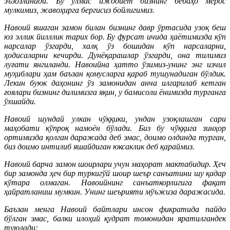
эъзозланади. Бу ўлмас ижодиёт бизнинг бебаҳо мерос
мулкимиз, жавоҳирга бергисиз бойлигимиз.
Навоий яшаган замон билан бизнинг давр ўртасида узоқ беш
юз эллик йилллик тарих бор. Бу фурсат ичида ҳаётимизда кўп
нарсалар ўзгарди, халқ ўз бошидан кўп нарсаларни,
ҳодисаларни кечирди. Дунёқарашлар ўзгарди, она тилимиз
луғати янгиланди. Навоийна ҳатто ўзимиз-унинг энг изчил
муҳиблари ҳам баъзан қомусларга қараб тушунадиган бўлдик.
Лекин буюк даҳонинг ўз замонидан анча илгарилаб кетган
ғоялари бизнинг дилимизга яқин, у бамисоли ёнимизда турганга
ўхшайди.
Навоий шундай улкан чўққики, ундан узоқлашган сари
маҳобати кўпроқ намоён бўлади. Биз бу чўққига зинҳор
ортимизда қолган даражада деб эмас, доимо олдинда турган,
биз доимо интилиб яшайдиган юксаклик деб қараймиз.
Навоий барча замон шоирлари учун маҳорат мактабидир. Ҳеч
бир замонда ҳеч бир туркигўй шоир шеър санъатини шу қадар
кўтара олмаган. Навоийнинг санъаткорлигига фақат
ҳайратланиш мумкин. Унинг шеърияти мўъжиза даражасида.
Баъзан менга Навоий байтлари инсон фикратида пайдо
бўлган эмас, балки илоҳий қудрат томонидан яратилгандек
туюлади: