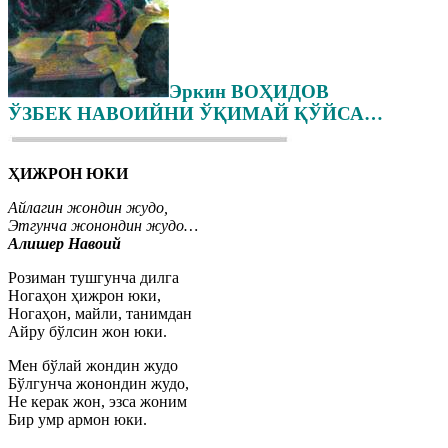
Эркин ВОҲИДОВ
ЎЗБЕК НАВОИЙНИ ЎҚИМАЙ ҚЎЙСА…
ҲИЖРОН ЮКИ
Айлагин жондин жудо,
Этгунча жонондин жудо…
Алишер Навоий
Розиман тушгунча дилга
Ногаҳон ҳижрон юки,
Ногаҳон, майли, танимдан
Айру бўлсин жон юки.
Мен бўлай жондин жудо
Бўлгунча жонондин жудо,
Не керак жон, эзса жоним
Бир умр армон юки.