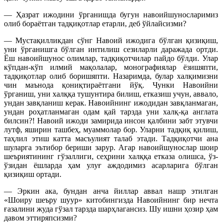
— Ҳазрат ижодини ўрганишда бугун навоийшуносларимиз
олиб бораётган тадқиқотлар етарли, деб ўйлайсизми?
— Мустақилликдан сўнг Навоий ижодига бўлган қизиқиш,
уни ўрганишга бўлган интилиш сезиларли даражада ортди.
Ёш навоийшунос олимлар, тад­қиқотчилар пайдо бўлди. Улар
кўпдан-кўп илмий мақолалар, монографиялар ёзишяпти,
тадқиқотлар олиб боришяпти. Назаримда, булар халқимизни
чин маънода қониқтираётгани йўқ. Чунки Навоийни
ўрганиш, уни халққа тушунтира билиш, етказиш учун, аввало,
ундан завқланиш керак. Навоийнинг ижодидан завқланмаган,
ундан роҳатланмаган одам қай тарзда уни халқ-қа англата
билсин?! Навоий ижоди замирида инсон қалбини забт этувчи
лутф, яширин ташбеҳ, муаммолар бор. Уларни тадқиқ қилиш,
таҳлил этиш катта масъулият талаб этади. Тад­қиқотчи ана
шуларга эътибор бериши зарур. Агар навоийшунослар шоир
шеъриятининг гўзаллиги, сеҳрини халққа етказа олишса, ўз-
ўзидан ёшларда ҳам улуғ аждодимиз асарларига бўлган
қизиқиш ортади.
— Эркин ака, бундан анча йиллар аввал нашр этилган
«Шоиру шеъру шуур» китобингизда Навоийнинг бир нечта
ғазалини жуда гўзал тарзда шарҳлагансиз. Шу ишни ҳозир ҳам
давом эттиряпсизми?