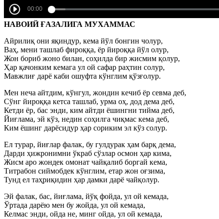
НАВОИЙ ҒАЗАЛИГА МУХАММАС
Айрилиқ они яқиндур, кема йўл бонгин чолур,
Ваҳ, мени ташлаб фироққа, ёр йироққа йўл олур,
Жон бориб жоно билан, соҳилда бир жисмим қолур,
Ҳар қачонким кемага ул ой сафар раҳтин солур,
Мавжлиғ дарё каби ошуфта кўнглим қўзғолур.
Мен неча айтдим, кўнгул, жондин кечиб ёр севма деб,
Сўнг йироққа кетса ташлаб, урма оҳ, дод дема деб,
Кетди ёр, бас энди, ким айтди ёшингни тийма деб,
Йиғлама, эй кўз, недин соҳилга чиқмас кема деб,
Ким ёшинг дарёсидур ҳар сориким эл кўз солур.
Ел турар, йиғлар фалак, бу гулдурак ҳам барқ дема,
Дарди ҳижронимни ўкраб сўзлар осмон ҳар кима,
Жисм аро жондек омонат чайқалиб боргай кема,
Титрабон сиймобдек кўнглим, етар жон оғзима,
Тунд ел таҳриқидин ҳар дамки дарё чайқолур.
Эй фалак, бас, йиғлама, йўқ фойда, ул ой кемада,
Ўртада дарёю мен бу жойда, ул ой кемада,
Келмас энди, ойда не, минг ойда, ул ой кемада,