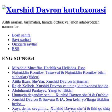
Adib asarlari, tarjimalari, hamda o'zbek va jahon adabiyotidan
namunalar
Bosh sahifa
Sayt xaritasi
Qiziqarli saytlar
RSS
ENG SO’NGGI
Mirzohid Muzaffar. Hechlik va Hellados. Esse
Najmiddin Komilov. Tasavvuf & Najmiddin Komilov bilan
suhbatlar (Video)
Attila Ilxan. She’rlar. Xurshid Davron tarjimalari
Rajab Xolbek. Xurshid Davron va uning kutubxonasi haqida
Abduhamid Pardayev. Yangi to’rtliklar
Unutayin degandim seni… Xurshid Davron she’ri & Qo’shiq
Xurshid Davron & Sarvara & IA. Sen kelar yo’llarga tikildim
bedor…
Xayr, dema, sevgilim… Xurshid Davron she’ri & Ikki qo’shiq