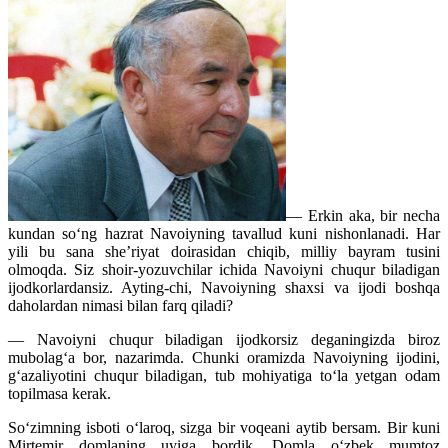
— Erkin aka, bir necha
kundan so‘ng hazrat Navoiyning tavallud kuni nishonlanadi. Har
yili bu sana she’riyat doirasidan chiqib, milliy bayram tusini
olmoqda. Siz shoir-yozuvchilar ichida Navoiyni chuqur biladigan
ijodkorlardansiz. Ayting-chi, Navoiyning shaxsi va ijodi boshqa
daholardan nimasi bilan farq qiladi?
— Navoiyni chuqur biladigan ijodkorsiz deganingizda biroz
mubolag‘a bor, nazarimda. Chunki oramizda Navoiyning ijodini,
g‘azaliyotini chuqur biladigan, tub mohiyatiga to‘la yetgan odam
topilmasa kerak.
So‘zimning isboti o‘laroq, sizga bir voqeani aytib bersam. Bir kuni
Mirtemir domlaning uyiga bordik. Domla o‘zbek mumtoz