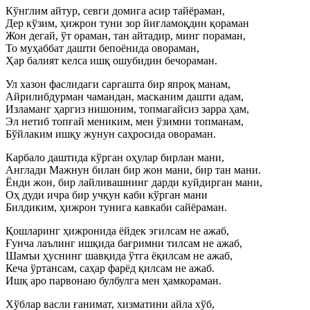
Кўнглим айтур, севги домига асир тайёраман,
Дер кўзим, ҳижрон туни зор йиғламоқдин қораман
Жон дегай, ўт ораман, тан айтадир, минг пораман,
То муҳаббат дашти бепоёнида овораман,
Ҳар балият келса ишқ ошубидин бечораман.
Ул хазон фаслидаги саргашта бир япроқ манам,
Айрилибдурман чамандан, масканим дашти адам,
Изламанг ҳаргиз нишоним, топмагайсиз зарра ҳам,
Эл нетиб топғай мениким, мен ўзимни топманам,
Бўйлаким ишқу жунун саҳросида овораман.
Карбало даштида кўрган оҳулар бирлан мани,
Англади Мажнун билан бир жон мани, бир тан мани.
Ёнди жон, бир лайливашнинг дарди куйдирган мани,
Оҳ дуди ичра бир учқун каби кўрган мани
Билдиким, ҳижрон тунига кавкаби сайёраман.
Қошларинг ҳижронида ёйдек эгилсам не ажаб,
Ғунча лаълинг ишқида бағримни тилсам не ажаб,
Шамъи ҳуснинг шавқида ўтга ёқилсам не ажаб,
Кеча ўртансам, саҳар фарёд қилсам не ажаб.
Ишқ аро парвонаю булбулга мен ҳамкораман.
Хўблар васли ғанимат, хизматини айла хўб,