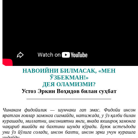
НАВОИЙНИ БИЛМАСАК, «МЕН
ЎЗБЕКМАН!»
ДЕЯ ОЛАМИЗМИ?
Устоз Эркин Воҳидов билан суҳбат
Чинакам фидойилик — шунчаки гап эмас. Фидойи инсон
яратган ғоялар замонга сиғмайди, натижада, у ўз қалби билан
курашади, миллатни, инсониятни янги, янада яхшироқ замонга
чақириб яшайди ва бахтини шунда кўради. Буюк истеъдоди
уни ўз йўлига солади, инсон бахти, инсон эрки учун курашга
ундайди.