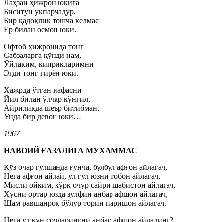
Лаҳзаи ҳижрон юкига
Биситун укпарчадур,
Бир қадоқлик тошча келмас
Ер билан осмон юки.
Офтоб ҳижронида тонг
Сабзаларга қўнди нам,
Ўйлаким, киприкларимни
Эгди тонг гирён юки.
Ҳажрда ўтган нафасни
Йил билан ўлчар кўнгил,
Айриликда шеър битибман,
Унда бир девон юки…
1967
НАВОИЙ ҒАЗАЛИГА МУХАММАС
Кўз очар гулшанда ғунча, булбул афғон айлагач,
Нега афғон айлай, ул гул юзни тобон айлагач,
Мисли ойким, кўрк очур сайри шабистон айлагач,
Ҳусни ортар юзда зулфин анбар афшон айлагач,
Шам равшанроқ бўлур торин паришон айлагач.
Нега ул кун сочларингни анбар афшон айладинг?