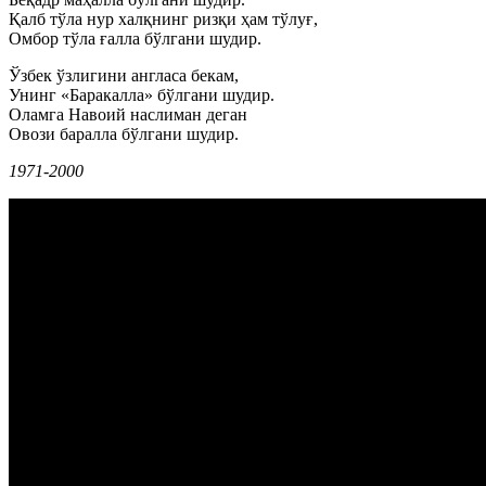
Қалб тўла нур халқнинг ризқи ҳам тўлуғ,
Омбор тўла ғалла бўлгани шудир.
Ўзбек ўзлигини англаса бекам,
Унинг «Баракалла» бўлгани шудир.
Оламга Навоий наслиман деган
Овози баралла бўлгани шудир.
1971-2000