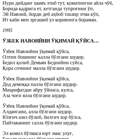
Нури дийданг шамъ этиб тут, қоматингни айла чўб,
Борида қадрига ет, кетганда тупроғини ўп,
Эй Навоий, борди деб аҳбоб таъзир этма кўп,
Ит каби мен эргашиб ул коривонга бораман.
1995
ЎЗБЕК НАВОИЙНИ ЎҚИМАЙ ҚЎЙСА…
Ўзбек Навоийни ўқимай қўйса,
Олтин бошнинг калла бўлгани шудир.
Бедил қолиб Демьян Беднийни суйса,
Қора сочнинг малла бўлгани шудир.
Ўзбек Навоийни ўқимай қўйса,
Дод демоққа палла бўлгани шудир.
Маърифатдан айру ўйнаса, кулса,
Аза чоғи ялла бўлгани шудир.
Ўзбек Навоийни ўқимай қўйса,
Алдангани, алла бўлгани шудир.
Юлғич азиз бўлиб, билгич хор бўлса,
Пайтаванинг салла бўлгани шудир.
Эл комил бўлмаса юрт эмас улуғ,
Беқадр маҳалла бўлгани шудир.