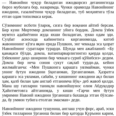
— Навоийни чуқур биладиган ижодкорсиз деганингизда
бироз муболаға бор, назаримда. Чунки орамизда Навоийнинг
ижодини, ғазалиётини чуқур биладиган, туб моҳиятига тўла
етган одам топилмаса керак.
Сўзимнинг исботи ўлароқ, сизга бир воқеани айтиб берсам.
Бир куни Миртемир домланинг уйига бордик. Домла ўзбек
мумтоз адабиётини жуда яхши биладиган, зукко одам эди.
Суҳбат асносида кабинетига кирганимизда, китоб
жавонининг кўзга яқин ерида Пушкин, энг чеккада эса ҳазрат
Навоийнинг суратлари турарди. Шунда мен ажабланиб: «Бу
қанақаси бўлди, домла, ватанпарварлигингиз қаерда қолди,
ўзбекнинг даҳо шоирини бир чеккага суриб қўйибсиз» дедим.
Домла бир неча сония сукут сақлаб турди-да, ке­йин
жилмайганча: «Мен Пушкинга қарашга уялмайман, чунки
унинг бутун ижодини ўқиганман, ўрганганман. Ҳазратга
қарашга эса уяламан, сабаби, у кишининг ижодини ақл билан
ҳам, қалб билан ҳам англаб етганимча йўқ» деб жавоб қилди.
Мана шу гапларни таниқли навоийшунос олим Абдуқодир
Ҳайитметовга айтганимда, у киши «Гарчи мен бутун
умримни Навоий ижодини ўрганишга бахшида этган бўлсам-
да, бу уммон тубига етолган эмасман» деди.
Навоийнинг ижодини тушуниш, анг­лаш учун форс, араб, эски
ўзбек тилларини ўрганиш билан бир қаторда Қуръони карим,