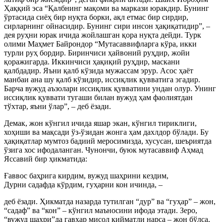
Ҳаққий эса “Қалбнинг мақоми ва маркази юракдир. Бунинг
ўртасида сиёҳ бир нуқта борки, ақл етмас бир сирдир,
сирларнинг ойнасидир. Бунинг сири инсон ҳақиқатидир”, –
дея руҳни юрак ичида жойлашган қора нуқта дейди. Турк
олими Маҳмет Байрондор “Мутасаввифларга кўра, икки
турли руҳ бордир. Биринчиси ҳайвоний руҳдир, жойи
қоражигарда. Иккинчиси ҳақиқий руҳдир, маскани
қалбдадир. Яъни қалб кўзида мужассам эрур. Асос ҳаёт
манбаи ана шу қалб кўзидир, иссиқлик қувватига эгадир.
Барча вужуд аъзолари иссиқлик қувватини ундан олур. Унинг
иссиқлик қуввати тугаши билан вужуд ҳам фаолиятдан
тўхтар, яъни ўлар”, – деб ёзади.
Демак, жон кўнгил ичида яшар экан, кўнгил тириклиги,
хоҳиши ва мақсади ўз-ўзидан жонга ҳам дахлдор бўлади. Бу
ҳақиқатлар мумтоз бадиий меросимизда, хусусан, шеъриятда
ўзига хос ифодаланган. Чунончи, буюк мутасаввиф Аҳмад
Яссавий бир ҳикматида:
Ғаввос баҳрига кирдим, вужуд шаҳрини кездим,
Дурни садафда кўрдим, гуҳарни кон ичинда, –
деб ёзади. Ҳикматда назарда тутилган “дур” ва “гуҳар” – жон,
“садаф” ва “кон” – кўнгил маъносини ифода этади. Зеро,
“вужуд шаҳри”да гавҳар мисол қийматли нарса – жон бўлса,