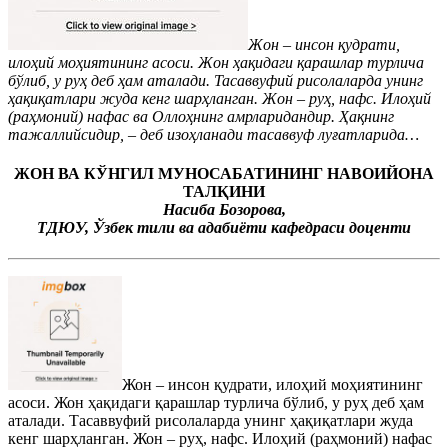
Жон – инсон қудрати,
илоҳий моҳиятининг асоси. Жон ҳақидаги қарашлар турлича
бўлиб, у руҳ деб ҳам аталади. Тасаввуфий рисолаларда унинг
ҳақиқатлари жуда кенг шарҳланган. Жон – руҳ, нафс. Илоҳий
(раҳмоний) нафас ва Оллоҳнинг амрларидандир. Ҳақнинг
тажаллийсидир, – деб изоҳланади тасаввуф луғатларида…
ЖОН ВА КЎНГИЛ МУНОСАБАТИНИНГ НАВОИЙОНА
ТАЛҚИНИ
Насиба Бозорова,
ТДЮУ, Ўзбек тили ва адабиёти кафедраси доценти
Жон – инсон қудрати, илоҳий моҳиятининг
асоси. Жон ҳақидаги қарашлар турлича бўлиб, у руҳ деб ҳам
аталади. Тасаввуфий рисолаларда унинг ҳақиқатлари жуда
кенг шарҳланган. Жон – руҳ, нафс. Илоҳий (раҳмоний) нафас