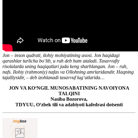
Jon – inson qudrati, ilohiy mohiyatining asosi. Jon haqidagi
qarashlar turlicha bo‘lib, u ruh deb ham ataladi. Tasavvufiy
risolalarda uning haqiqatlari juda keng sharhlangan. Jon – ruh,
nafs. Ilohiy (rahmoniy) nafas va Ollohning amrlaridandir. Haqning
tajalliysidir, – deb izohlanadi tasavvuf lug‘atlarida…
JON VA KO‘NGIL MUNOSABATINING NAVOIYONA
TALQINI
Nasiba Bozorova,
TDYUU, O‘zbek tili va adabiyoti kafedrasi dotsenti