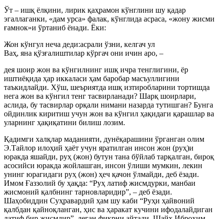
Ўт – ишқ ёлқини, лирик қаҳрамон кўнглини шу қадар
эгаллаганки, «дам урса» фалак, кўнглида асраса, «жону жисми
ғамнок»и ўртаниб ёнади. Ёки:
Жон кўнгул неча деди:асрали ўзни, келгач ул
Ваҳ, яна қўзғалиштилар кўргач они ичин аро, –
дея шоир жон ва кўнгилнинг ишқ ичра тенглигини, ёр
иштиёқида ҳар иккаласи ҳам баробар масъуллигини
таъкидлайди. Хўш, шеъриятда ишқ изтиробларини тортишда
нега жон ва кўнгил тенг тасвирланади? Шарқ шоирлари,
аслида, бу тасвирлар орқали нимани назарда тутишган? Бунга
ойдинлик киритиш учун жон ва кўнгил ҳақидаги қарашлар ва
уларнинг ҳақиқатини билиш лозим.
Қадимги халқлар маданияти, дунёқарашини ўрганган олим
Э.Тайлор илоҳий ҳаёт учун яратилган инсон жон (руҳ)и
юракда яшайди, руҳ (жон) бутун тана бўйлаб тарқалган, бироқ
асосийси юракда жойлашган, инсон ўлиши мумкин, лекин
унинг юрагидаги руҳ (жон) ҳеч қачон ўлмайди, деб ёзади.
Имом Ғаззолий бу ҳақда: “Руҳ латиф жисмдурки, манбаи
жисмоний қалбнинг тарновларидир”, – деб ёзади.
Шаҳобиддин Суҳравардий ҳам шу каби “Руҳи ҳайвоний
қалбдан қайноқланган, ҳис ва ҳаракат кучини ифодалайдиган
латиф бир жисмдир”, деган фикрни айтади. Шайх Иброҳим