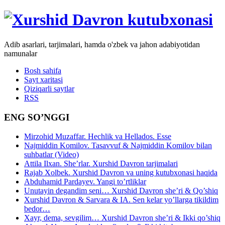
Adib asarlari, tarjimalari, hamda o'zbek va jahon adabiyotidan
namunalar
Bosh sahifa
Sayt xaritasi
Qiziqarli saytlar
RSS
ENG SO’NGGI
Mirzohid Muzaffar. Hechlik va Hellados. Esse
Najmiddin Komilov. Tasavvuf & Najmiddin Komilov bilan
suhbatlar (Video)
Attila Ilxan. She’rlar. Xurshid Davron tarjimalari
Rajab Xolbek. Xurshid Davron va uning kutubxonasi haqida
Abduhamid Pardayev. Yangi to’rtliklar
Unutayin degandim seni… Xurshid Davron she’ri & Qo’shiq
Xurshid Davron & Sarvara & IA. Sen kelar yo’llarga tikildim
bedor…
Xayr, dema, sevgilim… Xurshid Davron she’ri & Ikki qo’shiq