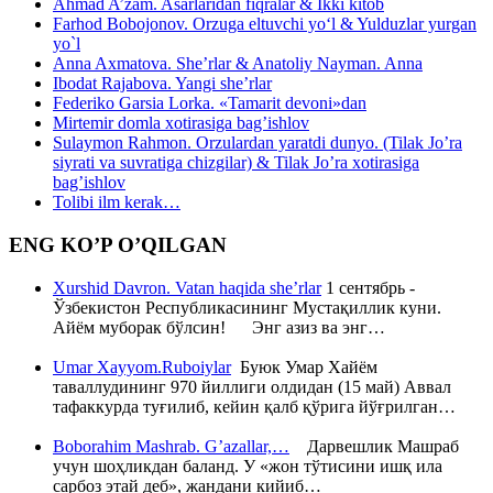
Ahmad A’zam. Asarlaridan fiqralar & Ikki kitob
Farhod Bobojonov. Orzuga eltuvchi yo‘l & Yulduzlar yurgan
yo`l
Anna Axmatova. She’rlar & Anatoliy Nayman. Anna
Ibodat Rajabova. Yangi she’rlar
Federiko Garsia Lorka. «Tamarit devoni»dan
Mirtemir domla xotirasiga bag’ishlov
Sulaymon Rahmon. Orzulardan yaratdi dunyo. (Tilak Jo’ra
siyrati va suvratiga chizgilar) & Tilak Jo’ra xotirasiga
bag’ishlov
Tolibi ilm kerak…
ENG KO’P O’QILGAN
Xurshid Davron. Vatan haqida she’rlar
1 сентябрь -
Ўзбекистон Республикасининг Мустақиллик куни.
Айём муборак бўлсин! Энг азиз ва энг…
Umar Xayyom.Ruboiylar
Буюк Умар Хайём
таваллудининг 970 йиллиги олдидан (15 май) Аввал
тафаккурда туғилиб, кейин қалб қўрига йўғрилган…
Boborahim Mashrab. G’azallar,…
Дарвешлик Машраб
учун шоҳликдан баланд. У «жон тўтисини ишқ ила
сарбоз этай деб», жандани кийиб…