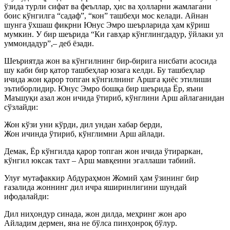
ўзида турли сифат ва феъллар, ҳис ва ҳолларни жамлагани
боис кўнгилга “садаф”, “кон” ташбеҳи мос келади. Айнан
шунга ўхшаш фикрни Юнус Эмро шеърларида ҳам кўриш
мумкин. У бир шеърида “Ки гавҳар кўнглингдадур, ўйлаки ул
уммондадур”,– деб ёзади.
Шеъриятда жон ва кўнгилнинг бир-бирига нисбати асосида
шу каби бир қатор ташбеҳлар юзага келди. Бу ташбеҳлар
ичида жон қарор топган кўнгилнинг Аршга қиёс этилиши
эътиборлидир. Юнус Эмро бошқа бир шеърида Ёр, яъни
Маъшуқи азал жон ичида ўтириб, кўнглини Арш айлаганидан
сўзлайди:
Жон кўзи уни кўрди, дил ундан хабар берди,
Жон ичинда ўтириб, кўнглимни Арш айлади.
Демак, Ёр кўнгилда қарор топган жон ичида ўтираркан,
кўнгил юксак тахт – Арш мавқеини эгаллаши табиий.
Улуғ мутафаккир Абдураҳмон Жомий ҳам ўзининг бир
ғазалида жоннинг дил ичра яширинлигини шундай
ифодалайди:
Дил ниҳондур синада, жон дилда, меҳринг жон аро
Айладим дермен, яна не бўлса пинҳонроқ бўлур.