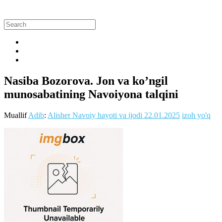
Nasiba Bozorova. Jon va ko’ngil
munosabatining Navoiyona talqini
Muallif
Adib
:
Alisher Navoiy hayoti va ijodi
22.01.2025
izoh yo'q