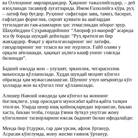
ва Оллоҳнинг амрларидандир. Ҳақнинг тажаллийсидир, – деб
изоҳланади тасаввуф луғатларида. Имом Ғаззолийга кўра, руҳ
– латиф бир буғдир. Руҳнинг сифатлари завқ, тамиз, басират,
ғафлатдан фориғлик, сироят қуввати ва ашёлардан
туғиладиган ғам-аламларни ҳис этмасликдан иборат эрур.
Шаҳобиддин Суҳравардийнинг “Авориф ул-маориф” асарида
эса бу борада шундай дейилади: “Руҳ яратилган бир
жавҳардир. Фақат у яратилганларнинг энг латифи,
гавҳарларнинг энг тозаси ва энг нурлиси. Ғайб олами у
орқали аёнлашади, ҳақиқат аҳлига кашф унинг соясида
билинади”.
Бадиий ижодда жон – улуҳият, эркинлик, чегарасизлик
маъносида қўлланилади. Худди шундай моҳият кўнгил
образида ҳам мужассамлашган. Шунинг учун шеъриятда кўп
ҳолларда жон ва кўнгил тенг қўлланилади.
Алишер Навоий ижодида ҳам кўнгил ва жоннинг
боғлиқлиги, улар орасидаги муносабат қайта-қайта талқин
этилган. Уларда шоир ишқ қийноқларидан зорланган, баъзан
хаста, баъзан телба, гоҳида ўзини буткул унутган жону
кўнгилнинг тасвирларини юксак бадиият билан ифодалайди:
Менда бир ўтдурки, гар дам урсам, афлок ўртанур,
Асрасам кўнглумда, жону жисми ғамнок ўртанур.