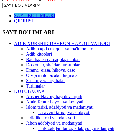
SAYT BO'LIMLARI
QIDIRISH
SAYT BO’LIMLARI
ADIB XURSHID DAVRON HAYOTI VA IJODI
Adib haqida maqola va ma'lumotlar
Adib kitoblari
Badiha, esse, maqola, suhbat
Dostonlar, she'rlar, turkumlar
Drama, qissa, hikoya, esse
Qisqa mulohazalar, luqmalar
Ssenariy va loyihalar
Tarjimalar
KUTUBXONA
Alisher Navoiy hayoti va ijodi
Amir Temur hayoti va faoliyati
Islom tarixi, adabiyoti va madaniyati
Tasavvuf tarixi, va adabiyoti
Jadidlik tarixi va adabiyoti
Jahon adabiyoti va madaniyati
Turk xalqlari tarixi, adabiyoti, madaniyati