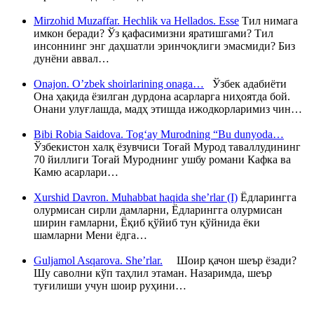
Mirzohid Muzaffar. Hechlik va Hellados. Esse
Тил нимага
имкон беради? Ўз қафасимизни яратишгами? Тил
инсоннинг энг даҳшатли эринчоқлиги эмасмиди? Биз
дунёни аввал…
Onajon. O’zbek shoirlarining onaga…
Ўзбек адабиёти
Она ҳақида ёзилган дурдона асарларга ниҳоятда бой.
Онани улуғлашда, мадҳ этишда ижодкорларимиз чин…
Bibi Robia Saidova. Tog‘ay Murodning “Bu dunyoda…
Ўзбекистон халқ ёзувчиси Тоғай Мурод таваллудининг
70 йиллиги Тоғай Муроднинг ушбу романи Кафка ва
Камю асарлари…
Xurshid Davron. Muhabbat haqida she’rlar (I)
Ёдларингга
олурмисан сирли дамларни, Ёдларингга олурмисан
ширин ғамларни, Ёқиб қўйиб тун қўйнида ёки
шамларни Мени ёдга…
Guljamol Asqarova. She’rlar.
Шоир қачон шеър ёзади?
Шу саволни кўп таҳлил этаман. Назаримда, шеър
туғилиши учун шоир руҳини…