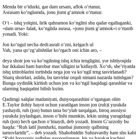
Menda bir o‘tdurki, gar dam ursam, aflok o‘rtanur,
Asrasam ko‘nglumda, jonu jismi g‘amnok o‘rtanur.
O‘t – ishq yolqini, lirik qahramon ko‘nglini shu qadar egallaganki,
«dam ursa» falak, ko‘nglida asrasa, «jonu jismi g‘amnok»i o‘rtanib
yonadi. Yoki:
Jon ko‘ngul necha dedi:asrali o‘zni, kelgach ul
Vah, yana qo‘zg‘alishtilar ko‘rgach oni ichin aro, –
deya shoir jon va ko‘ngilning ishq ichra tengligini, yor ishtiyoqida
har ikkalasi ham barobar mas’ulligini ta’kidlaydi. Xo‘sh, she’riyatda
ishq iztiroblarini tortishda nega jon va ko‘ngil teng tasvirlanadi?
Sharq shoirlari, aslida, bu tasvirlar orqali nimani nazarda tutishgan?
Bunga oydinlik kiritish uchun jon va ko‘ngil haqidagi qarashlar va
ularning haqiqatini bilish lozim.
Qadimgi xalqlar madaniyati, dunyoqarashini o‘rgangan olim
E.Taylor ilohiy hayot uchun yaratilgan inson jon (ruh)i yurakda
yashaydi, ruh (jon) butun tana bo‘ylab tarqalgan, biroq asosiysi
yurakda joylashgan, inson o‘lishi mumkin, lekin uning yuragidagi
ruh (jon) hech qachon o‘lmaydi, deb yozadi. Imom G‘azzoliy bu
haqda: “Ruh latif jismdurki, manbai jismoniy qalbning
tarnovlaridir”, – deb yozadi. Shahobiddin Suhravardiy ham shu kabi
“Ruhi hayvoniy qalbdan qaynoqlangan, his va harakat kuchini