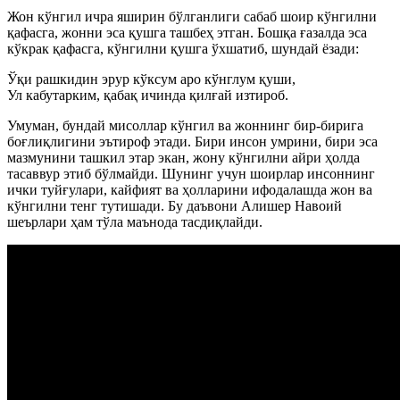
Жон кўнгил ичра яширин бўлганлиги сабаб шоир кўнгилни
қафасга, жонни эса қушга ташбеҳ этган. Бошқа ғазалда эса
кўкрак қафасга, кўнгилни қушга ўхшатиб, шундай ёзади:
Ўқи рашкидин эрур кўксум аро кўнглум қуши,
Ул кабутарким, қабақ ичинда қилғай изтироб.
Умуман, бундай мисоллар кўнгил ва жоннинг бир-бирига
боғлиқлигини эътироф этади. Бири инсон умрини, бири эса
мазмунини ташкил этар экан, жону кўнгилни айри ҳолда
тасаввур этиб бўлмайди. Шунинг учун шоирлар инсоннинг
ички туйғулари, кайфият ва ҳолларини ифодалашда жон ва
кўнгилни тенг тутишади. Бу даъвони Алишер Навоий
шеърлари ҳам тўла маънода тасдиқлайди.