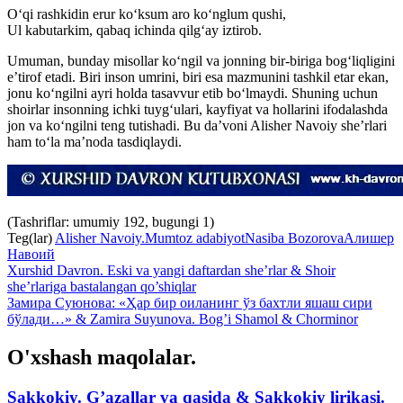
O‘qi rashkidin erur ko‘ksum aro ko‘nglum qushi,
Ul kabutarkim, qabaq ichinda qilg‘ay iztirob.
Umuman, bunday misollar ko‘ngil va jonning bir-biriga bog‘liqligini
e’tirof etadi. Biri inson umrini, biri esa mazmunini tashkil etar ekan,
jonu ko‘ngilni ayri holda tasavvur etib bo‘lmaydi. Shuning uchun
shoirlar insonning ichki tuyg‘ulari, kayfiyat va hollarini ifodalashda
jon va ko‘ngilni teng tutishadi. Bu da’voni Alisher Navoiy she’rlari
ham to‘la ma’noda tasdiqlaydi.
(Tashriflar: umumiy 192, bugungi 1)
Teg(lar)
Alisher Navoiy.
Mumtoz adabiyot
Nasiba Bozorova
Алишер
Навоий
Xurshid Davron. Eski va yangi daftardan she’rlar & Shoir
she’rlariga bastalangan qo’shiqlar
Замира Суюнова: «Ҳар бир оиланинг ўз бахтли яшаш сири
бўлади…» & Zamira Suyunova. Bog’i Shamol & Chorminor
O'xshash maqolalar.
Sakkokiy. G’azallar va qasida & Sakkokiy lirikasi.