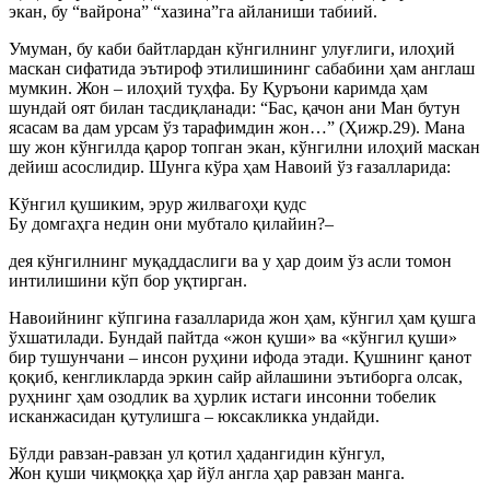
экан, бу “вайрона” “хазина”га айланиши табиий.
Умуман, бу каби байтлардан кўнгилнинг улуғлиги, илоҳий
маскан сифатида эътироф этилишининг сабабини ҳам англаш
мумкин. Жон – илоҳий туҳфа. Бу Қуръони каримда ҳам
шундай оят билан тасдиқланади: “Бас, қачон ани Ман бутун
ясасам ва дам урсам ўз тарафимдин жон…” (Ҳижр.29). Мана
шу жон кўнгилда қарор топган экан, кўнгилни илоҳий маскан
дейиш асослидир. Шунга кўра ҳам Навоий ўз ғазалларида:
Кўнгил қушиким, эрур жилвагоҳи қудс
Бу домгаҳга недин они мубтало қилайин?–
дея кўнгилнинг муқаддаслиги ва у ҳар доим ўз асли томон
интилишини кўп бор уқтирган.
Навоийнинг кўпгина ғазалларида жон ҳам, кўнгил ҳам қушга
ўхшатилади. Бундай пайтда «жон қуши» ва «кўнгил қуши»
бир тушунчани – инсон руҳини ифода этади. Қушнинг қанот
қоқиб, кенгликларда эркин сайр айлашини эътиборга олсак,
руҳнинг ҳам озодлик ва ҳурлик истаги инсонни тобелик
исканжасидан қутулишга – юксакликка ундайди.
Бўлди равзан-равзан ул қотил ҳадангидин кўнгул,
Жон қуши чиқмоққа ҳар йўл англа ҳар равзан манга.