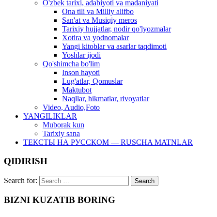
O'zbek tarixi, adabiyoti va madaniyati
Ona tili va Milliy alifbo
San'at va Musiqiy meros
Tarixiy hujjatlar, nodir qo'lyozmalar
Xotira va yodnomalar
Yangi kitoblar va asarlar taqdimoti
Yoshlar ijodi
Qo'shimcha bo'lim
Inson hayoti
Lug'atlar, Qomuslar
Maktubot
Naqllar, hikmatlar, rivoyatlar
Video, Audio,Foto
YANGILIKLAR
Muborak kun
Tarixiy sana
ТЕКСТЫ НА РУССКОМ — RUSCHA MATNLAR
QIDIRISH
Search for:
BIZNI KUZATIB BORING