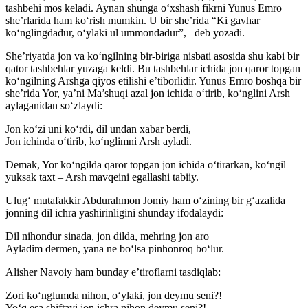
tashbehi mos keladi. Aynan shunga o‘xshash fikrni Yunus Emro
she’rlarida ham ko‘rish mumkin. U bir she’rida “Ki gavhar
ko‘nglingdadur, o‘ylaki ul ummondadur”,– deb yozadi.
She’riyatda jon va ko‘ngilning bir-biriga nisbati asosida shu kabi bir
qator tashbehlar yuzaga keldi. Bu tashbehlar ichida jon qaror topgan
ko‘ngilning Arshga qiyos etilishi e’tiborlidir. Yunus Emro boshqa bir
she’rida Yor, ya’ni Ma’shuqi azal jon ichida o‘tirib, ko‘nglini Arsh
aylaganidan so‘zlaydi:
Jon ko‘zi uni ko‘rdi, dil undan xabar berdi,
Jon ichinda o‘tirib, ko‘nglimni Arsh ayladi.
Demak, Yor ko‘ngilda qaror topgan jon ichida o‘tirarkan, ko‘ngil
yuksak taxt – Arsh mavqeini egallashi tabiiy.
Ulug‘ mutafakkir Abdurahmon Jomiy ham o‘zining bir g‘azalida
jonning dil ichra yashirinligini shunday ifodalaydi:
Dil nihondur sinada, jon dilda, mehring jon aro
Ayladim dermen, yana ne bo‘lsa pinhonroq bo‘lur.
Alisher Navoiy ham bunday e’tiroflarni tasdiqlab:
Zori ko‘nglumda nihon, o‘ylaki, jon deymu seni?!
Yo‘q esa shiftayi jon ichra nihon deymu seni?! –