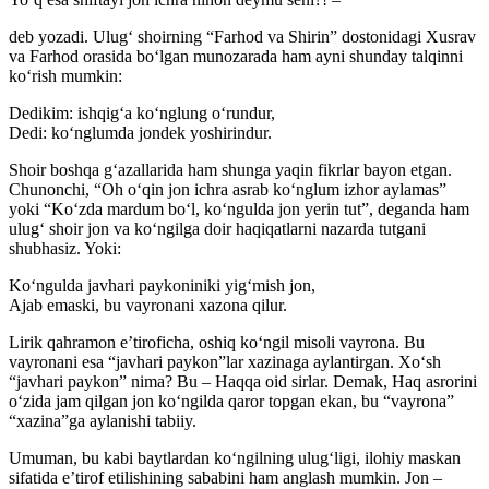
deb yozadi. Ulug‘ shoirning “Farhod va Shirin” dostonidagi Xusrav
va Farhod orasida bo‘lgan munozarada ham ayni shunday talqinni
ko‘rish mumkin:
Dedikim: ishqig‘a ko‘nglung o‘rundur,
Dedi: ko‘nglumda jondek yoshirindur.
Shoir boshqa g‘azallarida ham shunga yaqin fikrlar bayon etgan.
Chunonchi, “Oh o‘qin jon ichra asrab ko‘nglum izhor aylamas”
yoki “Ko‘zda mardum bo‘l, ko‘ngulda jon yerin tut”, deganda ham
ulug‘ shoir jon va ko‘ngilga doir haqiqatlarni nazarda tutgani
shubhasiz. Yoki:
Ko‘ngulda javhari paykoniniki yig‘mish jon,
Ajab emaski, bu vayronani xazona qilur.
Lirik qahramon e’tiroficha, oshiq ko‘ngil misoli vayrona. Bu
vayronani esa “javhari paykon”lar xazinaga aylantirgan. Xo‘sh
“javhari paykon” nima? Bu – Haqqa oid sirlar. Demak, Haq asrorini
o‘zida jam qilgan jon ko‘ngilda qaror topgan ekan, bu “vayrona”
“xazina”ga aylanishi tabiiy.
Umuman, bu kabi baytlardan ko‘ngilning ulug‘ligi, ilohiy maskan
sifatida e’tirof etilishining sababini ham anglash mumkin. Jon –