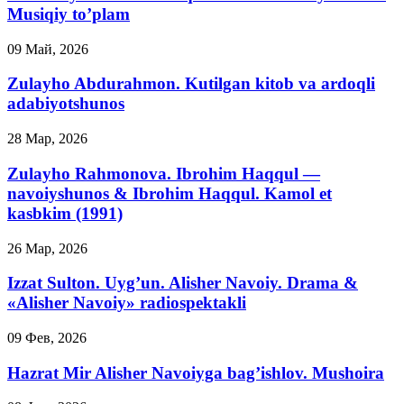
Musiqiy to’plam
09 Май, 2026
Zulayho Abdurahmon. Kutilgan kitob va ardoqli
adabiyotshunos
28 Мар, 2026
Zulayho Rahmonova. Ibrohim Haqqul —
navoiyshunos & Ibrohim Haqqul. Kamol et
kasbkim (1991)
26 Мар, 2026
Izzat Sulton. Uyg’un. Alisher Navoiy. Drama &
«Alisher Navoiy» radiospektakli
09 Фев, 2026
Hazrat Mir Alisher Navoiyga bag’ishlov. Mushoira