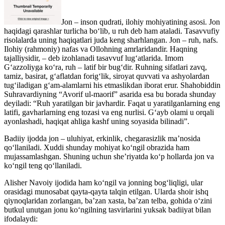
Jon – inson qudrati, ilohiy mohiyatining asosi. Jon
haqidagi qarashlar turlicha bo‘lib, u ruh deb ham ataladi. Tasavvufiy
risolalarda uning haqiqatlari juda keng sharhlangan. Jon – ruh, nafs.
Ilohiy (rahmoniy) nafas va Ollohning amrlaridandir. Haqning
tajalliysidir, – deb izohlanadi tasavvuf lug‘atlarida. Imom
G‘azzoliyga ko‘ra, ruh – latif bir bug‘dir. Ruhning sifatlari zavq,
tamiz, basirat, g‘aflatdan forig‘lik, siroyat quvvati va ashyolardan
tug‘iladigan g‘am-alamlarni his etmaslikdan iborat erur. Shahobiddin
Suhravardiyning “Avorif ul-maorif” asarida esa bu borada shunday
deyiladi: “Ruh yaratilgan bir javhardir. Faqat u yaratilganlarning eng
latifi, gavharlarning eng tozasi va eng nurlisi. G‘ayb olami u orqali
ayonlashadi, haqiqat ahliga kashf uning soyasida bilinadi”.
Badiiy ijodda jon – uluhiyat, erkinlik, chegarasizlik ma’nosida
qo‘llaniladi. Xuddi shunday mohiyat ko‘ngil obrazida ham
mujassamlashgan. Shuning uchun she’riyatda ko‘p hollarda jon va
ko‘ngil teng qo‘llaniladi.
Alisher Navoiy ijodida ham ko‘ngil va jonning bog‘liqligi, ular
orasidagi munosabat qayta-qayta talqin etilgan. Ularda shoir ishq
qiynoqlaridan zorlangan, ba’zan xasta, ba’zan telba, gohida o‘zini
butkul unutgan jonu ko‘ngilning tasvirlarini yuksak badiiyat bilan
ifodalaydi: