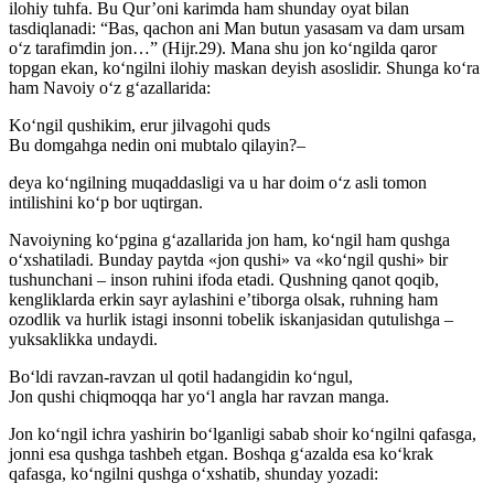
ilohiy tuhfa. Bu Qur’oni karimda ham shunday oyat bilan
tasdiqlanadi: “Bas, qachon ani Man butun yasasam va dam ursam
o‘z tarafimdin jon…” (Hijr.29). Mana shu jon ko‘ngilda qaror
topgan ekan, ko‘ngilni ilohiy maskan deyish asoslidir. Shunga ko‘ra
ham Navoiy o‘z g‘azallarida:
Ko‘ngil qushikim, erur jilvagohi quds
Bu domgahga nedin oni mubtalo qilayin?–
deya ko‘ngilning muqaddasligi va u har doim o‘z asli tomon
intilishini ko‘p bor uqtirgan.
Navoiyning ko‘pgina g‘azallarida jon ham, ko‘ngil ham qushga
o‘xshatiladi. Bunday paytda «jon qushi» va «ko‘ngil qushi» bir
tushunchani – inson ruhini ifoda etadi. Qushning qanot qoqib,
kengliklarda erkin sayr aylashini e’tiborga olsak, ruhning ham
ozodlik va hurlik istagi insonni tobelik iskanjasidan qutulishga –
yuksaklikka undaydi.
Bo‘ldi ravzan-ravzan ul qotil hadangidin ko‘ngul,
Jon qushi chiqmoqqa har yo‘l angla har ravzan manga.
Jon ko‘ngil ichra yashirin bo‘lganligi sabab shoir ko‘ngilni qafasga,
jonni esa qushga tashbeh etgan. Boshqa g‘azalda esa ko‘krak
qafasga, ko‘ngilni qushga o‘xshatib, shunday yozadi: