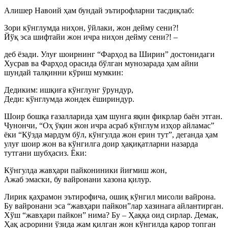
Алишер Навоий ҳам бундай эътирофларни тасдиқлаб:
Зори кўнглумда ниҳон, ўйлаки, жон дейму сени?!
Йўқ эса шифтайи жон ичра ниҳон дейму сени?! –
деб ёзади. Улуғ шоирнинг “Фарҳод ва Ширин” достонидаги
Хусрав ва Фарҳод орасида бўлган мунозарада ҳам айни
шундай талқинни кўриш мумкин:
Дедиким: ишқиға кўнглунг ўрундур,
Деди: кўнглумда жондек ёшириндур.
Шоир бошқа ғазалларида ҳам шунга яқин фикрлар баён этган.
Чунончи, “Оҳ ўқин жон ичра асраб кўнглум изҳор айламас”
ёки “Кўзда мардум бўл, кўнгулда жон ерин тут”, деганда ҳам
улуғ шоир жон ва кўнгилга доир ҳақиқатларни назарда
тутгани шубҳасиз. Ёки:
Кўнгулда жавҳари пайкониники йиғмиш жон,
Ажаб эмаски, бу вайронани хазона қилур.
Лирик қаҳрамон эътирофича, ошиқ кўнгил мисоли вайрона.
Бу вайронани эса “жавҳари пайкон”лар хазинага айлантирган.
Хўш “жавҳари пайкон” нима? Бу – Ҳаққа оид сирлар. Демак,
Ҳақ асрорини ўзида жам қилган жон кўнгилда қарор топган