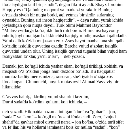
ifodalaydigan latif bir jismdir”, degan fikrni aytadi. Shayx Ibrohim
Haqqiy esa “Qalbning maqomi va markazi yurakdir. Buning
o‘rtasida siyoh bir nuqta borki, aql yetmas bir sirdir, sirlarning
oynasidir. Buning siri inson haqiqatidir”, – deya ruhni yurak ichida
joylashgan qora nuqta deydi. Turk olimi Mahmet Bayrondor
“Mutasavviflarga ko‘ra, ikki turli ruh bordir. Birinchisi hayvoniy
ruhdir, joyi qorajigarda. Ikkinchisi haqiqiy ruhdir, maskani qalbdadir.
Ya’ni qalb ko‘zida mujassam erur. Asos hayot manbai ana shu qalb
ko‘zidir, issiqlik quvvatiga egadir. Barcha vujud a’zolari issiqlik
quvvatini undan olur. Uning issiqlik quvvati tugashi bilan vujud ham
faoliyatdan to‘xtar, ya’ni o‘lar”, – deb yozadi.
Demak, jon ko‘ngil ichida yashar ekan, ko‘ngil tirikligi, xohishi va
maqsadi o‘z-o‘zidan jonga ham daxldor bo‘ladi. Bu haqiqatlar
mumtoz badiiy merosimizda, xususan, she’riyatda o‘ziga xos
ifodalangan. Chunonchi, buyuk mutasavvif Ahmad Yassaviy bir
hikmatida:
G‘avvos bahriga kirdim, vujud shahrini kezdim,
Durni sadafda ko‘rdim, guharni kon ichinda, –
deb yozadi. Hikmatda nazarda tutilgan “dur” va “guhar” – jon,
“sadaf” va “kon” – ko‘ngil ma’nosini ifoda etadi. Zero, “vujud
shahri”da gavhar misol qiymatli narsa – jon bo‘lsa, o‘zida turli sifat
va fe’llar, his va hollarni jamlagani bois ko‘ngilga “sadaf”, “kon”