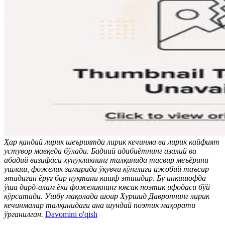
Ҳар қандай лирик шеъриятда лирик кечинма ва лирик кайфият
устувор мавқеда бўлади. Бадиий адабиётнинг азалий ва
абадий вазифаси хунукликнинг талқинида тасвир меъёрини
ушлаш, фожелик замирида ўқувчи кўнглига ижобий таъсир
этадиган ёруғ бир нуқтани кашф этишдир. Бу инкишофда
ўша дард-алам ёки фожеликнинг юксак поэтик ифодаси бўй
кўрсатади. Ушбу мақолада шоир Хуршид Давроннинг лирик
кечинмалар талқинидаги ана шундай поэтик маҳорати
ўрганилган.
Davomini o'qish