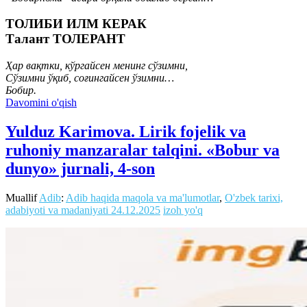
ТОЛИБИ ИЛМ КЕРАК
Талант ТОЛЕРАНТ
Ҳар вақтки, кўргайсен менинг сўзимни,
Сўзимни ўқиб, соғингайсен ўзимни…
Бобир.
Davomini o'qish
Yulduz Karimova. Lirik fojelik va
ruhoniy manzaralar talqini. «Bobur va
dunyo» jurnali, 4-son
Muallif
Adib
:
Adib haqida maqola va ma'lumotlar
,
O'zbek tarixi,
adabiyoti va madaniyati
24.12.2025
izoh yo'q