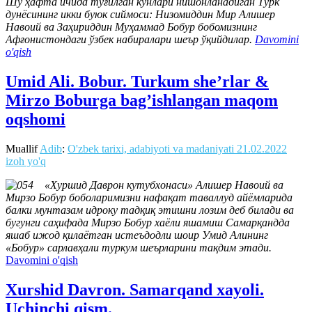
Шу ҳафта ичида туғилган кунлари нишонланадиган Турк
дунёсининг икки буюк сиймоси: Низомиддин Мир Алишер
Навоий ва Заҳириддин Муҳаммад Бобур бобомизнинг
Афғонистондаги ўзбек набиралари шеър ўқийдилар.
Davomini
o'qish
Umid Ali. Bobur. Turkum she’rlar &
Mirzo Boburga bag’ishlangan maqom
oqshomi
Muallif
Adib
:
O'zbek tarixi, adabiyoti va madaniyati
21.02.2022
izoh yo'q
«Хуршид Даврон кутубхонаси» Алишер Навоий ва
Мирзо Бобур боболаримизни нафақат таваллуд айёмларида
балки мунтазам идроку тадқиқ этишни лозим деб билади ва
бугунги саҳифада Мирзо Бобур хаёли яшамиш Самарқандда
яшаб ижод қилаётган истеъдодли шоир Умид Алининг
«Бобур» сарлавҳали туркум шеърларини тақдим этади.
Davomini o'qish
Xurshid Davron. Samarqand xayoli.
Uchinchi qism.