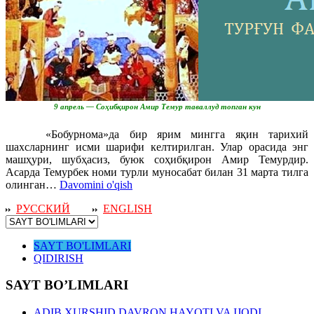
9 апрель — Соҳибқирон Амир Темур таваллуд топган кун
«Бобурнома»да бир ярим мингга яқин тарихий
шахсларнинг исми шарифи келтирилган. Улар орасида энг
машҳури, шубҳасиз, буюк соҳибқирон Амир Темурдир.
Асарда Темурбек номи турли муносабат билан 31 марта тилга
олинган…
Davomini o'qish
РУССКИЙ
ENGLISH
SAYT BO'LIMLARI
QIDIRISH
SAYT BO’LIMLARI
ADIB XURSHID DAVRON HAYOTI VA IJODI