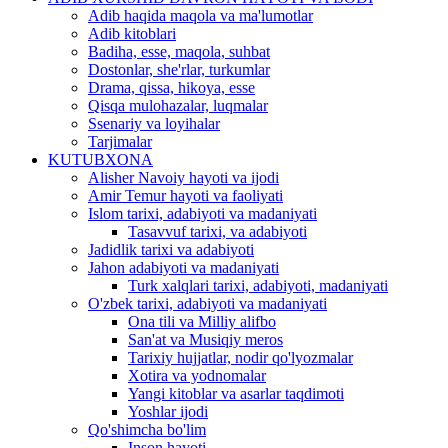
Adib haqida maqola va ma'lumotlar
Adib kitoblari
Badiha, esse, maqola, suhbat
Dostonlar, she'rlar, turkumlar
Drama, qissa, hikoya, esse
Qisqa mulohazalar, luqmalar
Ssenariy va loyihalar
Tarjimalar
KUTUBXONA
Alisher Navoiy hayoti va ijodi
Amir Temur hayoti va faoliyati
Islom tarixi, adabiyoti va madaniyati
Tasavvuf tarixi, va adabiyoti
Jadidlik tarixi va adabiyoti
Jahon adabiyoti va madaniyati
Turk xalqlari tarixi, adabiyoti, madaniyati
O'zbek tarixi, adabiyoti va madaniyati
Ona tili va Milliy alifbo
San'at va Musiqiy meros
Tarixiy hujjatlar, nodir qo'lyozmalar
Xotira va yodnomalar
Yangi kitoblar va asarlar taqdimoti
Yoshlar ijodi
Qo'shimcha bo'lim
Inson hayoti