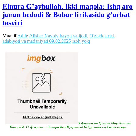
Elnura G’aybulloh. Ikki maqola: Ishq aro
junun bedodi & Bobur lirikasida g’urbat
tasviri
Muallif
Adib
:
Alisher Navoiy hayoti va ijodi
,
O'zbek tarixi,
adabiyoti va madaniyati
09.02.2025
izoh yo'q
9 февраль — Ҳазрат Мир Алишер
Навоий & 14 февраль — Заҳириддин Муҳаммад Бобур таваллуд топган кун