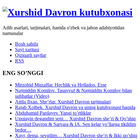
Adib asarlari, tarjimalari, hamda o'zbek va jahon adabiyotidan
namunalar
Bosh sahifa
Sayt xaritasi
Qiziqarli saytlar
RSS
ENG SO’NGGI
Mirzohid Muzaffar. Hechlik va Hellados. Esse
Najmiddin Komilov. Tasavvuf & Najmiddin Komilov bilan
suhbatlar (Video)
Attila Ilxan. She’rlar. Xurshid Davron tarjimalari
Rajab Xolbek. Xurshid Davron va uning kutubxonasi haqida
Abduhamid Pardayev. Yangi to’rtliklar
Unutayin degandim seni… Xurshid Davron she’ri & Qo’shiq
Xurshid Davron & Sarvara & IA. Sen kelar yo’llarga tikildim
bedor…
Xayr, dema, sevgilim… Xurshid Davron she’ri & Ikki qo’shiq