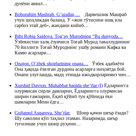
дунёни аввал…
Boborahim Mashrab. G’azallar,…
Дарвешлик Машраб
учун шоҳликдан баланд. У «жон тўтисини ишқ ила
сарбоз этай деб», жандани кийиб…
Bibi Robia Saidova. Tog‘ay Murodning “Bu dunyoda…
Ўзбекистон халқ ёзувчиси Тоғай Мурод таваллудининг
70 йиллиги Тоғай Муроднинг ушбу романи Кафка ва
Камю асарлари…
Onajon. O’zbek shoirlarining onaga…
Ўзбек адабиёти
Она ҳақида ёзилган дурдона асарларга ниҳоятда бой.
Онани улуғлашда, мадҳ этишда ижодкорларимиз чин…
Xurshid Davron. Muhabbat haqida she’rlar (I)
Ёдларингга
олурмисан сирли дамларни, Ёдларингга олурмисан
ширин ғамларни, Ёқиб қўйиб тун қўйнида ёки
шамларни Мени ёдга…
Guljamol Asqarova. She’rlar.
Шоир қачон шеър ёзади?
Шу саволни кўп таҳлил этаман. Назаримда, шеър
туғилиши учун шоир руҳини…