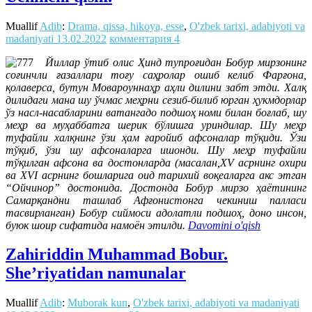
Muallif
Adib
:
Drama, qissa, hikoya, esse
,
O'zbek tarixi, adabiyoti va
madaniyati
13.02.2022
комментария 4
Йиллар ўтиб олис Ҳинд тупроғидан Бобур мирзонинг
соғинчли ғазаллари тоғу саҳролар ошиб келиб Фарғона,
қолаверса, бутун Мовароуннаҳр аҳли дилини забт этди. Халқ
дилидаги мана шу ўчмас меҳрни сезиб-билиб юрган ҳукмдорлар
ўз насл-насабларини ватангадо подшоҳ номи билан боғлаб, шу
меҳр ва муҳаббатга шерик бўлишга уриндилар. Шу меҳр
туфайли халқнинг ўзи ҳам ғаройиб афсоналар тўқиди. Ўзи
тўқиб, ўзи шу афсоналарга ишонди. Шу меҳр туфайли
тўқилган афсона ва достонларда (масалан,XV асрнинг охири
ва XVI асрнинг бошларига оид тарихий воқеаларга акс этган
“Ойчинор” достонида. Достонда Бобур мирзо ҳаётининг
Самарқандни ташлаб Афғонистонга чекиниш палласи
тасвирланган) Бобур сиймоси адолатли подшоҳ, доно инсон,
буюк шоир сифатида намоён этилди.
Davomini o'qish
Zahiriddin Muhammad Bobur.
She’riyatidan namunalar
Muallif
Adib
:
Muborak kun
,
O'zbek tarixi, adabiyoti va madaniyati