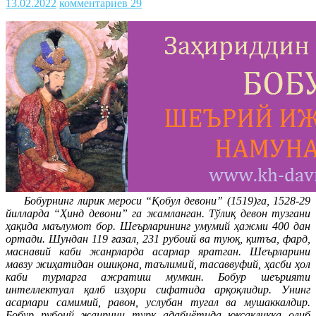
13.02.2022
комментариев 29
Бобурнинг лирик мероси “Қобул девони” (1519)га, 1528-29
йилларда “Ҳинд девони” га жамланган. Тўлиқ девон тузгани
ҳақида маълумот бор. Шеърларининг умумий ҳажми 400 дан
ортади. Шундан 119 ғазал, 231 рубоий ва туюқ, қитъа, фард,
маснавий каби жанрларда асарлар яратган. Шеърларини
мавзу жиҳатидан ошиқона, таълимий, тасаввуфий, ҳасби ҳол
каби турларга ажратиш мумкин. Бобур шеърияти
интеллектуал қалб изҳори сифатида арқоқлидир. Унинг
асарлари самимий, равон, услубан тугал ва мушаккалдир.
Бобур рубоий жанрини турк адабиётида юксакликка олиб