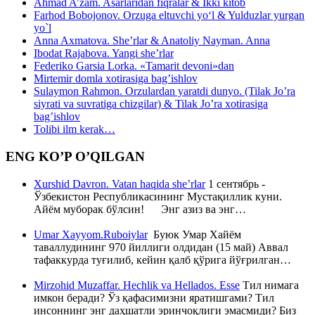
Ahmad A’zam. Asarlaridan fiqralar & Ikki kitob
Farhod Bobojonov. Orzuga eltuvchi yo‘l & Yulduzlar yurgan
yo`l
Anna Axmatova. She’rlar & Anatoliy Nayman. Anna
Ibodat Rajabova. Yangi she’rlar
Federiko Garsia Lorka. «Tamarit devoni»dan
Mirtemir domla xotirasiga bag’ishlov
Sulaymon Rahmon. Orzulardan yaratdi dunyo. (Tilak Jo’ra
siyrati va suvratiga chizgilar) & Tilak Jo’ra xotirasiga
bag’ishlov
Tolibi ilm kerak…
ENG KO’P O’QILGAN
Xurshid Davron. Vatan haqida she’rlar
1 сентябрь -
Ўзбекистон Республикасининг Мустақиллик куни.
Айём муборак бўлсин! Энг азиз ва энг…
Umar Xayyom.Ruboiylar
Буюк Умар Хайём
таваллудининг 970 йиллиги олдидан (15 май) Аввал
тафаккурда туғилиб, кейин қалб қўрига йўғрилган…
Mirzohid Muzaffar. Hechlik va Hellados. Esse
Тил нимага
имкон беради? Ўз қафасимизни яратишгами? Тил
инсоннинг энг даҳшатли эринчоқлиги эмасмиди? Биз