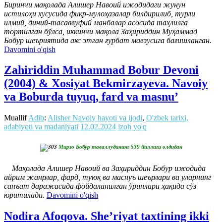
Биринчи мақолада Алишер Навоий ижодидаги жунун
истилоҳи хусусида фикр-мулоҳазалар билдирилиб, турли
илмий, диний-тасаввуфий манбалар асосида таҳлилга
тортилган бўлса, иккинчи мақола Заҳириддин Муҳаммад
Бобур шеъриятида акс этган ғурбат мавзусига бағишланган.
Davomini o'qish
Zahiriddin Muhammad Bobur Devoni
(2004) & Xosiyat Bekmirzayeva. Navoiy
va Boburda tuyuq, fard va masnu’
Muallif
Adib
:
Alisher Navoiy hayoti va ijodi
,
O'zbek tarixi,
adabiyoti va madaniyati
12.02.2024
izoh yo'q
Мирзо Бобур таваллудининг 539 йиллиги олдидан
Мақолада Алишер Навоий ва Заҳириддин Бобур ижодида
айрим жанрлар, фард, туюқ ва маснуъ шеърлари ва уларнинг
санъат даражасида фойдаланилган ўринлари ҳақида сўз
юритилади.
Davomini o'qish
Nodira Afoqova. She’riyat taxtining ikki