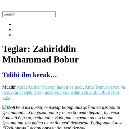
Teglar: Zahiriddin
Muhammad Bobur
Tolibi ilm kerak…
Muallif
Adib
:
Alisher Navoiy hayoti va ijodi
,
Amir Temur hayoti va
faoliyati
,
O'zbek tarixi, adabiyoti va madaniyati
24.05.2026
izoh
yo'q
Неча юз йилки, олимлар Бобирнинг ҳаёти ва ижодини
ўрганишади. Уни ўрганишни у олим бошлаб берган, бу олим
бошлаб берган, дейишади. Бобирнинг ҳаёти ва ижодини
ўрганишни ҳеч қайси олим бошлаб бермаган. Бобирнинг ўзи –
“Бобирнома” асари орқали бошлаб берган…