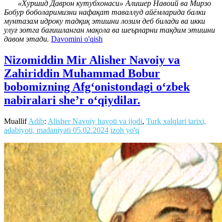
«Хуршид Даврон кутубхонаси» Алишер Навоий ва Мирзо
Бобур боболаримизни нафақат таваллуд айёмларида балки
мунтазам идроку тадқиқ этишни лозим деб билади ва икки
улуғ зотга бағишланган мақола ва шеърларни тақдим этишни
давом этади.
Davomini o'qish
Nizomiddin Mir Alisher Navoiy va
Zahiriddin Muhammad Bobur
bobomizning Afg‘onistondagi o‘zbek
nabiralari she’r o‘qiydilar.
Muallif
Adib
:
Alisher Navoiy hayoti va ijodi
,
Turk xalqlari tarixi,
adabiyoti, madaniyati
05.02.2024
izoh yo'q