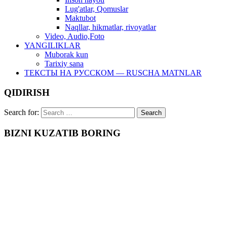
Lug'atlar, Qomuslar
Maktubot
Naqllar, hikmatlar, rivoyatlar
Video, Audio,Foto
YANGILIKLAR
Muborak kun
Tarixiy sana
ТЕКСТЫ НА РУССКОМ — RUSCHA MATNLAR
QIDIRISH
Search for:
BIZNI KUZATIB BORING