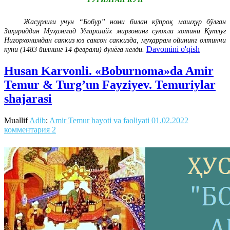
Жасурлиги учун “Бобур” номи билан кўпроқ машҳур бўлган
Заҳириддин Муҳаммад Умаршайх мирзонинг суюкли хотини Қутлуғ
Нигорхонимдан саккиз юз саксон саккизда, муҳаррам ойининг олтинчи
Davomini o'qish
куни (1483 йилнинг 14 феврали) дунёга келди.
Husan Karvonli. «Boburnoma»da Amir
Temur & Turg’un Fayziyev. Temuriylar
shajarasi
Muallif
Adib
:
Amir Temur hayoti va faoliyati
01.02.2022
комментария 2