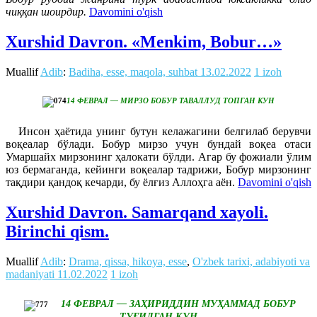
чиққан шоирдир.
Davomini o'qish
Xurshid Davron. «Menkim, Bobur…»
Muallif
Adib
:
Badiha, esse, maqola, suhbat
13.02.2022
1 izoh
14 ФЕВРАЛ — МИРЗО БОБУР ТАВАЛЛУД ТОПГАН КУН
Инсон ҳаётида унинг бутун келажагини белгилаб берувчи
воқеалар бўлади. Бобур мирзо учун бундай воқеа отаси
Умаршайх мирзонинг ҳалокати бўлди. Агар бу фожиали ўлим
юз бермаганда, кейинги воқеалар тадрижи, Бобур мирзонинг
тақдири қандоқ кечарди, бу ёлғиз Аллоҳга аё
н.
Davomini o'qish
Xurshid Davron. Samarqand xayoli.
Birinchi qism.
Muallif
Adib
:
Drama, qissa, hikoya, esse
,
O'zbek tarixi, adabiyoti va
madaniyati
11.02.2022
1 izoh
14 ФЕВРАЛ — ЗАҲИРИДДИН МУҲАММАД БОБУР
ТУҒИЛГАН КУН