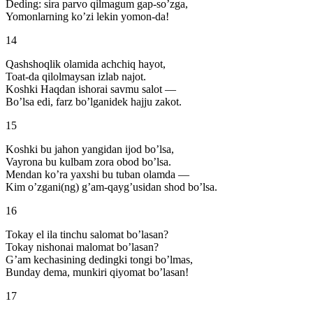
Deding: sira parvo qilmagum gap-so’zga,
Yomonlarning ko’zi lekin yomon-da!
14
Qashshoqlik olamida achchiq hayot,
Toat-da qilolmaysan izlab najot.
Koshki Haqdan ishorai savmu salot —
Bo’lsa edi, farz bo’lganidek hajju zakot.
15
Koshki bu jahon yangidan ijod bo’lsa,
Vayrona bu kulbam zora obod bo’lsa.
Mendan ko’ra yaxshi bu tuban olamda —
Kim o’zgani(ng) g’am-qayg’usidan shod bo’lsa.
16
Tokay el ila tinchu salomat bo’lasan?
Tokay nishonai malomat bo’lasan?
G’am kechasining dedingki tongi bo’lmas,
Bunday dema, munkiri qiyomat bo’lasan!
17