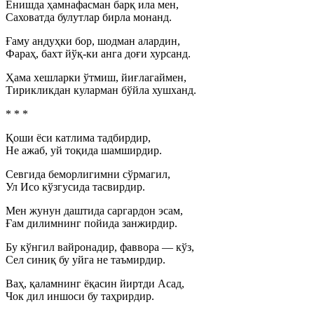
Ёнишда ҳамнафасман барқ ила мен,
Саховатда булутлар бирла монанд.
Ғаму андуҳки бор, шодман алардин,
Фараҳ, бахт йўқ-ки анга доғи хурсанд.
Ҳама хешларки ўтмиш, йиғлагаймен,
Тирикликдан куларман бўйла хушханд.
* * *
Қоши ёси катлима тадбирдир,
Не ажаб, уй тоқида шамширдир.
Севгида беморлигимни сўрмагил,
Ул Исо кўзгусида тасвирдир.
Мен жунун даштида саргардон эсам,
Ғам дилимнинг пойида занжирдир.
Бу кўнгил вайронадир, фаввора — кўз,
Сел синиқ бу уйга не таъмирдир.
Ваҳ, қаламнинг ёқасин йиртди Асад,
Чок дил иншоси бу таҳрирдир.