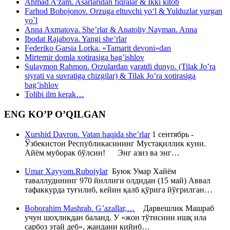
Ahmad A’zam. Asarlaridan fiqralar & Ikki kitob
Farhod Bobojonov. Orzuga eltuvchi yo‘l & Yulduzlar yurgan
yo`l
Anna Axmatova. She’rlar & Anatoliy Nayman. Anna
Ibodat Rajabova. Yangi she’rlar
Federiko Garsia Lorka. «Tamarit devoni»dan
Mirtemir domla xotirasiga bag’ishlov
Sulaymon Rahmon. Orzulardan yaratdi dunyo. (Tilak Jo’ra
siyrati va suvratiga chizgilar) & Tilak Jo’ra xotirasiga
bag’ishlov
Tolibi ilm kerak…
ENG KO’P O’QILGAN
Xurshid Davron. Vatan haqida she’rlar
1 сентябрь -
Ўзбекистон Республикасининг Мустақиллик куни.
Айём муборак бўлсин! Энг азиз ва энг…
Umar Xayyom.Ruboiylar
Буюк Умар Хайём
таваллудининг 970 йиллиги олдидан (15 май) Аввал
тафаккурда туғилиб, кейин қалб қўрига йўғрилган…
Boborahim Mashrab. G’azallar,…
Дарвешлик Машраб
учун шоҳликдан баланд. У «жон тўтисини ишқ ила
сарбоз этай деб», жандани кийиб…