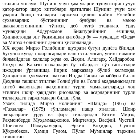
эгалиги маълум. Шунинг учун ҳам уларни тушунтириш учун
қатор-қатор шарҳ китоблари яратилган Шунинг учун ҳам
уларни бошқа тилларга таржима қилиш қийин. Ғолибни
суханварлик бўстонининг булбули ва маъно
шаккаристонининг тўтиси, деб лутф этадилар. Урду
мунаққиди Абдураҳмон Бижпурийнинг ёзишича,
Ҳиндистонда энг ўқимишли китоблар бу — муқаддас «Веда»
ва Мирзо Ғолибнинг девони ҳисобланади.
XX асрда Мирзо Ғолибнинг шуҳрати бутун дунёга ёйилди.
Бугунги кунда шоир асарлари нашр этилмаган, унинг номини
билмайдиган халқлар жуда оз. Деҳли, Алигарҳ, Ҳайдаробод,
Лоҳур ва Карачи шаҳарлари бу забардаст сўз санъаткори
ижодини ўрганишда йирик марказлар бўлиб келмоқда.
Ҳиндистон ҳукумати, шахсан Индра Ганди ташаббуси билан
Деҳлида ташкил этилган Ғолиб уйи ва Ғолиб академиясидаги
китоб жавонлари жаҳоннинг турли мамлакатларида чоп
этилган шоир ҳақидаги рисолалар ва асарларининг турли
тиллардаги таржималари билан тўла.
Ўзбек тилида Мирзо Ғолибнинг «Шайдо» (1965) ва
«Ғазаллар» (1975) тўпламлари нашр этилган. Шоир
шеърларини урду ва форс тилларидан Ёнғин Мирзо,
Раҳмонберди Муҳаммаджонов, Миртемир, Васфий, Чустий,
Шоислом Шомуҳамедов, Эркин Воҳидов, Султон
Қўқонбеков, Ҳамид Ғулом, Пўлат Мўминлар таржима
қилишган.