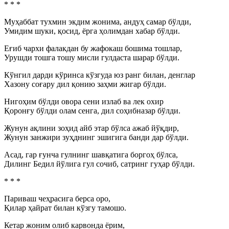
* * *
Муҳаббат тухмин экдим жонима, андуҳ самар бўлди,
Умидим шуки, қосид, ёрга ҳолимдан хабар бўлди.
Еғиб чархи фалакдан бу жафокаш бошима тошлар,
Урушди тошга тошу мисли гулдаста шарар бўлди.
Кўнгил дарди кўринса кўзгуда юз ранг билан, денглар
Хазону соғару дил қонию заҳми жигар бўлди.
Нигоҳим бўлди овора сени излаб ва лек охир
Қоронғу бўлди олам сенга, дил соҳибназар бўлди.
Жунун ақлини зоҳид айб этар бўлса ажаб йўқдир,
Жунун занжири зуҳднинг эшигига банди дар бўлди.
Асад, гар ғунча гулнинг шавқатига боргоҳ бўлса,
Дилинг Бедил йўлига гул сочиб, сатринг гуҳар бўлди.
* * *
Париваш чеҳрасига берса оро,
Қилар ҳайрат билан кўзгу тамошо.
Кетар жоним олиб карвонда ёрим,