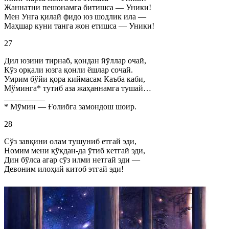
Жаннатни пешонамга битишса — Уники!
Мен Унга қилай фидо юз шодлик ила —
Маҳшар куни танга жон етишса — Уники!
27
Дил юзини тирнаб, қондан йўллар очай,
Кўз орқали юзга қонли ёшлар сочай.
Умрим бўйи қора киймасам Каъба каби,
Мўминга* тутиб аза жаҳаннамга тушай…
__________
* Мўмин — Ғолибга замондош шоир.
28
Сўз завқини олам тушуниб етгай эди,
Номим мени қўкдан-да ўтиб кетгай эди,
Дин бўлса агар сўз илми нетгай эди —
Девоним илоҳий китоб этгай эди!