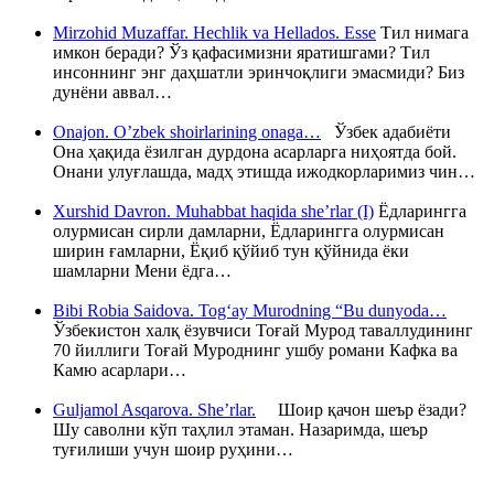
Mirzohid Muzaffar. Hechlik va Hellados. Esse
Тил нимага
имкон беради? Ўз қафасимизни яратишгами? Тил
инсоннинг энг даҳшатли эринчоқлиги эмасмиди? Биз
дунёни аввал…
Onajon. O’zbek shoirlarining onaga…
Ўзбек адабиёти
Она ҳақида ёзилган дурдона асарларга ниҳоятда бой.
Онани улуғлашда, мадҳ этишда ижодкорларимиз чин…
Xurshid Davron. Muhabbat haqida she’rlar (I)
Ёдларингга
олурмисан сирли дамларни, Ёдларингга олурмисан
ширин ғамларни, Ёқиб қўйиб тун қўйнида ёки
шамларни Мени ёдга…
Bibi Robia Saidova. Tog‘ay Murodning “Bu dunyoda…
Ўзбекистон халқ ёзувчиси Тоғай Мурод таваллудининг
70 йиллиги Тоғай Муроднинг ушбу романи Кафка ва
Камю асарлари…
Guljamol Asqarova. She’rlar.
Шоир қачон шеър ёзади?
Шу саволни кўп таҳлил этаман. Назаримда, шеър
туғилиши учун шоир руҳини…