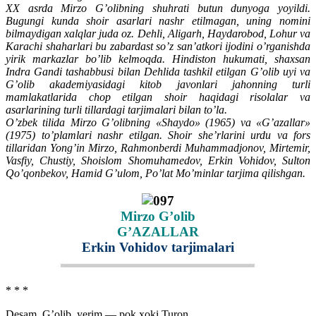
XX asrda Mirzo G’olibning shuhrati butun dunyoga yoyildi.
Bugungi kunda shoir asarlari nashr etilmagan, uning nomini
bilmaydigan xalqlar juda oz. Dehli, Aligarh, Haydarobod, Lohur va
Karachi shaharlari bu zabardast so’z san’atkori ijodini o’rganishda
yirik markazlar bo’lib kelmoqda. Hindiston hukumati, shaxsan
Indra Gandi tashabbusi bilan Dehlida tashkil etilgan G’olib uyi va
G’olib akademiyasidagi kitob javonlari jahonning turli
mamlakatlarida chop etilgan shoir haqidagi risolalar va
asarlarining turli tillardagi tarjimalari bilan to’la.
O’zbek tilida Mirzo G’olibning «Shaydo» (1965) va «G’azallar»
(1975) to’plamlari nashr etilgan. Shoir she’rlarini urdu va fors
tillaridan Yong’in Mirzo, Rahmonberdi Muhammadjonov, Mirtemir,
Vasfiy, Chustiy, Shoislom Shomuhamedov, Erkin Vohidov, Sulton
Qo’qonbekov, Hamid G’ulom, Po’lat Mo’minlar tarjima qilishgan.
Mirzo G’olib
G’AZALLAR
Erkin Vohidov tarjimalari
* * *
Desam, G’olib, yerim — pok xoki Turon,