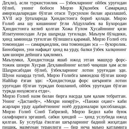
Деҳли), асли туркистонлик — ўзбекларнинг ойбек уруғидан
бўлиб, унинг бобоси Мирзо Қўқонбек Самарқанд
амирзодаларидан бўлган отаси Турсунхон билан аразлашиб,
XVII аср ўрталарида Ҳиндистонга бориб қолади. Мирзо
Ғолиб ана шу кишининг ўғли Абдуллабек ва Бухородан
Ҳиндистонга келиб қолган Хожа Ғулом Ҳусайннинг қизи
Иззатуннисодан Агра шаҳрида туғилади. Маълум бўладики,
ҳинд заминида туғилган бўлишига қарамай, Мирзо Ғолиб ота
томонидан — самарқандлик, она томонидан эса — бухоролик.
Бинобарин, уни нафақат ҳинд ва урду, балки ўзбек халқининг
ҳам шоири дейишга ҳақлимиз.
Маълумки, Ҳиндистонда яшаб ижод этган машҳур форс-
тожик шоири Хусрав Деҳлавийнинг келиб чиқиши ҳам асли
Шаҳрисабздан бўлиб, ўзбекларнинг лотин уруғидан эди.
Шуни назарда тутиб, Мирзо Ғолибга замондош бўлган шоир
Наййар ёзган эди: «Ҳиндистонда форс шеърияти лотин
уруғидан бўлган туркдан бошланиб, ойбек уруғидан бўлган
туркда ниҳоясига етди».
Мирзо Ғолиб назм билан бирга насрда ҳам қалам тебратган.
Унинг «Дастанбу», «Меҳри нимрўз», «Панжи оҳанг» каби
асарлари урду адабиётининг ноёб дурдоналари ҳисобланади.
Мирзо Ғолиб Соиб Табризий, Мирзо Бедил каби буюк
салафларига эргашиб, сабки ҳиндий — ҳинд услубида ижод
қилган. Бу услубда ёзилган шеърларнинг бадиий жиҳатдан
пишиқ, мазмунан теранлиги — бир неча маъно қатламига