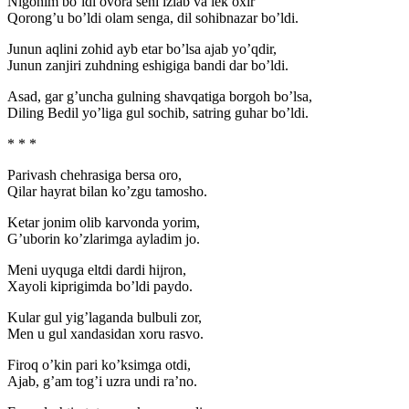
Nigohim bo’ldi ovora seni izlab va lek oxir
Qorong’u bo’ldi olam senga, dil sohibnazar bo’ldi.
Junun aqlini zohid ayb etar bo’lsa ajab yo’qdir,
Junun zanjiri zuhdning eshigiga bandi dar bo’ldi.
Asad, gar g’uncha gulning shavqatiga borgoh bo’lsa,
Diling Bedil yo’liga gul sochib, satring guhar bo’ldi.
* * *
Parivash chehrasiga bersa oro,
Qilar hayrat bilan ko’zgu tamosho.
Ketar jonim olib karvonda yorim,
G’uborin ko’zlarimga ayladim jo.
Meni uyquga eltdi dardi hijron,
Xayoli kiprigimda bo’ldi paydo.
Kular gul yig’laganda bulbuli zor,
Men u gul xandasidan xoru rasvo.
Firoq o’kin pari ko’ksimga otdi,
Ajab, g’am tog’i uzra undi ra’no.