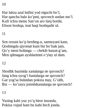
10
Har lahza azal lutfini yod etguchi bo’l,
Har qancha balo ko’pmi, quvonch undan mo’l.
Kufr ichra menu San’on aro farq bordir,
Ehson boshqa, toat haqi boshqadir ul.
11
Sen orzuni ko’p berding-u, sarmoyani kam,
Qoshingda qiyomat kuni biz bo’lsak jam,
Qo’y meni holimga — chekib hasrat-g’am,
Men qilmagan ayshlarimni o’ylay ul dam.
12
Shodlik bazmida xastalarga ne quvonch?
Jang ichra oyog’i bastalarga ne quvonch?
Gar yog’sa bulutdan pokiza may, G’olib,
Biz — ko’zayu jomshikastalarga ne quvonch?
13
Yuzing kabi yuz yo’q biror insonda,
Pokiza vujud ham bu kabi hech jonda.