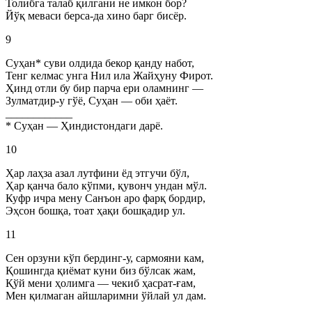
Толибга талаб қилгани не имкон бор?
Йўқ меваси берса-да хино барг бисёр.
9
Суҳан* суви олдида бекор қанду набот,
Тенг келмас унга Нил ила Жайҳуну Фирот.
Ҳинд отли бу бир парча ери оламнинг —
Зулматдир-у гўё, Суҳан — оби ҳаёт.
____________
* Суҳан — Ҳиндистондаги дарё.
10
Ҳар лаҳза азал лутфини ёд этгучи бўл,
Ҳар қанча бало кўпми, қувонч ундан мўл.
Куфр ичра мену Санъон аро фарқ бордир,
Эҳсон бошқа, тоат ҳақи бошқадир ул.
11
Сен орзуни кўп бердинг-у, сармояни кам,
Қошингда қиёмат куни биз бўлсак жам,
Қўй мени ҳолимга — чекиб ҳасрат-ғам,
Мен қилмаган айшларимни ўйлай ул дам.