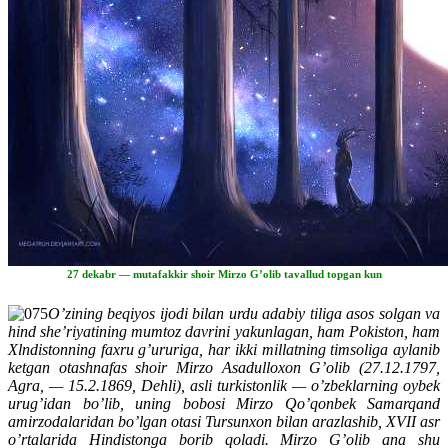
27 dekabr — mutafakkir shoir Mirzo G’olib tavallud topgan kun
O’zining beqiyos ijodi bilan urdu adabiy tiliga asos solgan va
hind she’riyatining mumtoz davrini yakunlagan, ham Pokiston, ham
Xlndistonning faxru g’ururiga, har ikki millatning timsoliga aylanib
ketgan otashnafas shoir Mirzo Asadulloxon G’olib (27.12.1797,
Agra, — 15.2.1869, Dehli), asli turkistonlik — o’zbeklarning oybek
urug’idan bo’lib, uning bobosi Mirzo Qo’qonbek Samarqand
amirzodalaridan bo’lgan otasi Tursunxon bilan arazlashib, XVII asr
o’rtalarida Hindistonga borib qoladi. Mirzo G’olib ana shu