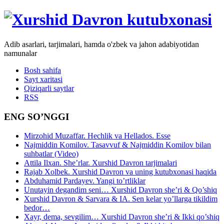
Adib asarlari, tarjimalari, hamda o'zbek va jahon adabiyotidan
namunalar
Bosh sahifa
Sayt xaritasi
Qiziqarli saytlar
RSS
ENG SO’NGGI
Mirzohid Muzaffar. Hechlik va Hellados. Esse
Najmiddin Komilov. Tasavvuf & Najmiddin Komilov bilan
suhbatlar (Video)
Attila Ilxan. She’rlar. Xurshid Davron tarjimalari
Rajab Xolbek. Xurshid Davron va uning kutubxonasi haqida
Abduhamid Pardayev. Yangi to’rtliklar
Unutayin degandim seni… Xurshid Davron she’ri & Qo’shiq
Xurshid Davron & Sarvara & IA. Sen kelar yo’llarga tikildim
bedor…
Xayr, dema, sevgilim… Xurshid Davron she’ri & Ikki qo’shiq