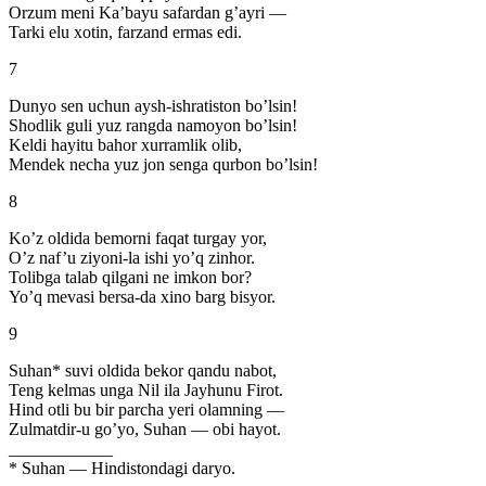
Orzum meni Ka’bayu safardan g’ayri —
Tarki elu xotin, farzand ermas edi.
7
Dunyo sen uchun aysh-ishratiston bo’lsin!
Shodlik guli yuz rangda namoyon bo’lsin!
Keldi hayitu bahor xurramlik olib,
Mendek necha yuz jon senga qurbon bo’lsin!
8
Ko’z oldida bemorni faqat turgay yor,
O’z naf’u ziyoni-la ishi yo’q zinhor.
Tolibga talab qilgani ne imkon bor?
Yo’q mevasi bersa-da xino barg bisyor.
9
Suhan* suvi oldida bekor qandu nabot,
Teng kelmas unga Nil ila Jayhunu Firot.
Hind otli bu bir parcha yeri olamning —
Zulmatdir-u go’yo, Suhan — obi hayot.
____________
* Suhan — Hindistondagi daryo.