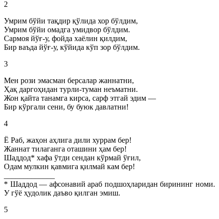
2
Умрим бўйи тақдир қўлида хор бўлдим,
Умрим бўйи омадга умидвор бўлдим.
Сармоя йўғ-у, фойда хаёлин қилдим,
Бир ваъда йўғ-у, кўйида кўп зор бўлдим.
3
Мен рози эмасман берсалар жаннатни,
Ҳақ даргоҳидан турли-туман неъматни.
Жон қайта танамга кирса, сарф этгай эдим —
Бир кўргали сени, бу буюк давлатни!
4
Ё Раб, жаҳон аҳлига дили хуррам бер!
Жаннат тилаганга оташини ҳам бер!
Шаддод* хафа ўтди сендан кўрмай ўғил,
Одам мулкин қавмига қилмай кам бер!
_____________
* Шаддод — афсонавий араб подшоҳларидан бирининг номи.
У гўё ҳудолик даъво қилган эмиш.
5