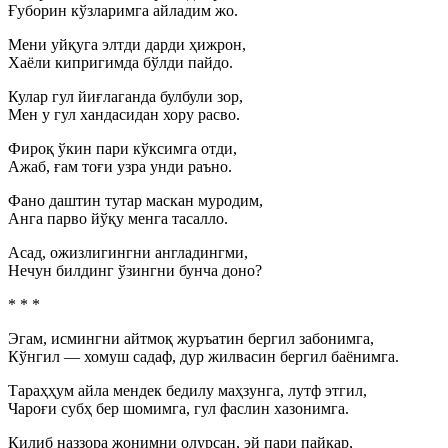
Ғуборин кўзларимга айладим жо.
Мени уйқуга элтди дарди ҳижрон,
Хаёли кипригимда бўлди пайдо.
Кулар гул йиғлаганда булбули зор,
Мен у гул хандасидан хору расво.
Фироқ ўкин пари кўксимга отди,
Ажаб, ғам тоғи узра унди раъно.
Фано даштин тутар маскан муродим,
Анга парво йўқу менга тасалло.
Асад, ожизлигингни англадингми,
Нечун билдинг ўзингни бунча доно?
* * *
Эгам, исмингни айтмоқ журъатин бергил забонимга,
Кўнгил — хомуш садаф, дур жилвасин бергил баёнимга.
Тараҳҳум айла мендек бедилу маҳзунга, лутф этгил,
Чароғи субҳ бер шомимга, гул фаслин хазонимга.
Қилиб наззора жонимни олурсан, эй пари пайкар,