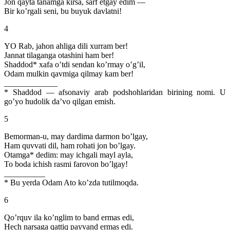
Jon qayta tanamga kirsa, sarf etgay edim —
Bir ko’rgali seni, bu buyuk davlatni!
4
YO Rab, jahon ahliga dili xurram ber!
Jannat tilaganga otashini ham ber!
Shaddod* xafa o’tdi sendan ko’rmay o’g’il,
Odam mulkin qavmiga qilmay kam ber!
_____________
* Shaddod — afsonaviy arab podshohlaridan birining nomi. U
go’yo hudolik da’vo qilgan emish.
5
Bemorman-u, may dardima darmon bo’lgay,
Ham quvvati dil, ham rohati jon bo’lgay.
Otamga* dedim: may ichgali mayl ayla,
To boda ichish rasmi farovon bo’lgay!
__________
* Bu yerda Odam Ato ko’zda tutilmoqda.
6
Qo’rquv ila ko’nglim to band ermas edi,
Hech narsaga qattiq payvand ermas edi.