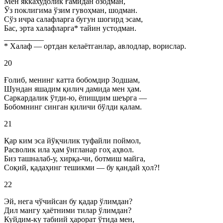
Мен яккахудолик ғамидан озодман,
Ўз поклигима ўзим гувоҳман, шодман.
Сўз ичра салафларга бугун шогирд эсам,
Бас, эрта халафларга* тайин устодман.
__________
* Xалаф — ортдан келаётганлар, авлодлар, ворислар.
20
Ғолиб, менинг катта бобомдир Зодшам,
Шундан яшадим қилич дамида мен ҳам.
Саркардалик ўтди-ю, ёпишдим шеърга —
Бобомнинг синган қиличи бўлди қалам.
21
Қар ким эса йўқчилик туфайли поймол,
Расволик ила ҳам ўнгланар гоҳ аҳвол.
Биз ташналаб-у, хирқа-чи, ботмиш майга,
Соқий, қадаҳинг тешикми — бу қандай ҳол?!
22
Эй, нега чўчийсан бу қадар ўлимдан?
Дил мангу ҳаётними тилар ўлимдан?
Куйдим-ку табиий ҳарорат ўтида мен,