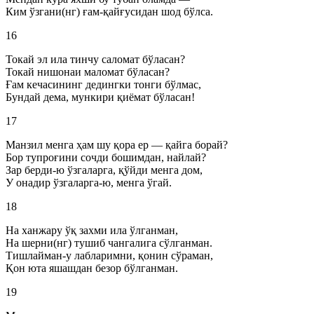
Ким ўзгани(нг) ғам-қайғусидан шод бўлса.
16
Токай эл ила тинчу саломат бўласан?
Токай нишонаи маломат бўласан?
Ғам кечасининг дедингки тонги бўлмас,
Бундай дема, мункири қиёмат бўласан!
17
Манзил менга ҳам шу қора ер — қайга борай?
Бор тупроғини сочди бошимдан, найлай?
Зар берди-ю ўзгаларга, қўйди менга дом,
У онадир ўзгаларга-ю, менга ўгай.
18
На ханжару ўқ захми ила ўлганман,
На шерни(нг) тушиб чангалига сўлганман.
Тишлайман-у лабларимни, қонин сўраман,
Қон юта яшашдан безор бўлганман.
19