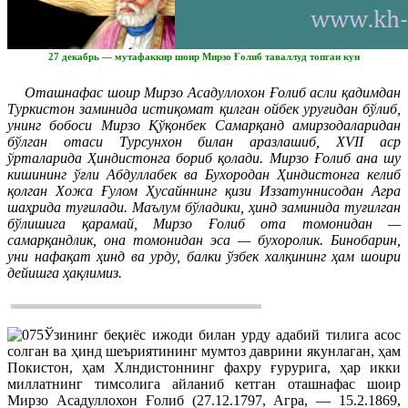
27 декабрь — мутафаккир шоир Мирзо Ғолиб таваллуд топган кун
Оташнафас шоир Мирзо Асадуллохон Ғолиб асли қадимдан
Туркистон заминида истиқомат қилган ойбек уруғидан бўлиб,
унинг бобоси Мирзо Қўқонбек Самарқанд амирзодаларидан
бўлган отаси Турсунхон билан аразлашиб, XVII аср
ўрталарида Ҳиндистонга бориб қолади. Мирзо Ғолиб ана шу
кишининг ўғли Абдуллабек ва Бухородан Ҳиндистонга келиб
қолган Хожа Ғулом Ҳусайннинг қизи Иззатуннисодан Агра
шаҳрида туғилади. Маълум бўладики, ҳинд заминида туғилган
бўлишига қарамай, Мирзо Ғолиб ота томонидан —
самарқандлик, она томонидан эса — бухоролик. Бинобарин,
уни нафақат ҳинд ва урду, балки ўзбек халқининг ҳам шоири
дейишга ҳақлимиз.
Ўзининг беқиёс ижоди билан урду адабий тилига асос
солган ва ҳинд шеъриятининг мумтоз даврини якунлаган, ҳам
Покистон, ҳам Хлндистоннинг фахру ғурурига, ҳар икки
миллатнинг тимсолига айланиб кетган оташнафас шоир
Мирзо Асадуллохон Ғолиб (27.12.1797, Агра, — 15.2.1869,