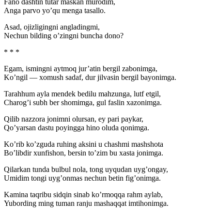
Fano dashtin tutar maskan murodim,
Anga parvo yo’qu menga tasallo.
Asad, ojizligingni angladingmi,
Nechun bilding o’zingni buncha dono?
* * *
Egam, ismingni aytmoq jur’atin bergil zabonimga,
Ko’ngil — xomush sadaf, dur jilvasin bergil bayonimga.
Tarahhum ayla mendek bedilu mahzunga, lutf etgil,
Charog’i subh ber shomimga, gul faslin xazonimga.
Qilib nazzora jonimni olursan, ey pari paykar,
Qo’yarsan dastu poyingga hino oluda qonimga.
Ko’rib ko’zguda ruhing aksini u chashmi mashshota
Bo’libdir xunfishon, bersin to’zim bu xasta jonimga.
Qilarkan tunda bulbul nola, tong uyqudan uyg’ongay,
Umidim tongi uyg’onmas nechun betin fig’onimga.
Kamina taqribu sidqin sinab ko’rmoqqa rahm aylab,
Yubording ming tuman ranju mashaqqat imtihonimga.