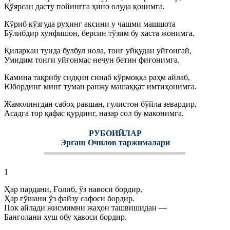
Қўярсан дасту пойингга ҳино олуда қонимга.
Кўриб кўзгуда руҳинг аксини у чашми машшота
Бўлибдир хунфишон, берсин тўзим бу хаста жонимга.
Қиларкан тунда булбул нола, тонг уйқудан уйғонгай,
Умидим тонги уйғонмас нечун бетин фиғонимга.
Камина тақрибу сидқин синаб кўрмоққа раҳм айлаб,
Юбординг минг туман ранжу машаққат имтиҳонимга.
Жамолингдан сабоҳ равшан, гулистон бўйла зевардир,
Асадга тор қафас қурдинг, назар сол бу маконимга.
РУБОИЙЛАР
Эргаш Очилов таржималари
1
Ҳар пардани, Ғолиб, ўз навоси бордир,
Ҳар гўшани ўз файзу сафоси бордир.
Пок айлади жисмимни жаҳон ташвишидан —
Банголани хуш обу ҳавоси бордир.