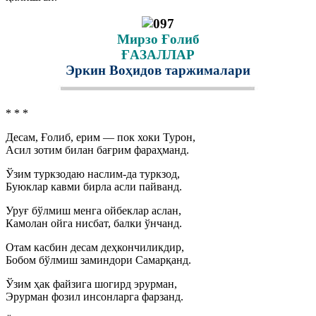
Мирзо Ғолиб
ҒАЗАЛЛАР
Эркин Воҳидов таржималари
* * *
Десам, Ғолиб, ерим — пок хоки Турон,
Асил зотим билан бағрим фараҳманд.
Ўзим туркзодаю наслим-да туркзод,
Буюклар кавми бирла асли пайванд.
Уруғ бўлмиш менга ойбеклар аслан,
Камолан ойга нисбат, балки ўнчанд.
Отам касбин десам деҳкончиликдир,
Бобом бўлмиш заминдори Самарқанд.
Ўзим ҳак файзига шогирд эрурман,
Эрурман фозил инсонларга фарзанд.