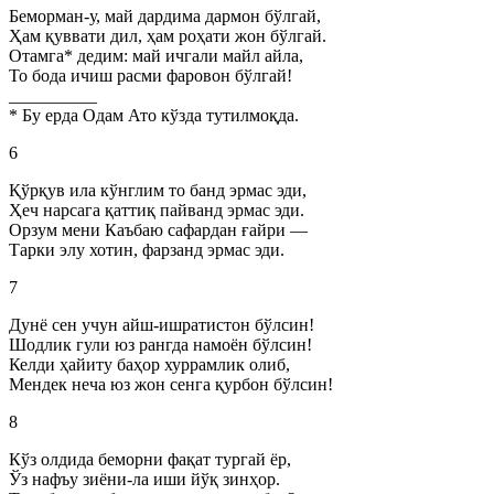
Беморман-у, май дардима дармон бўлгай,
Ҳам қуввати дил, ҳам роҳати жон бўлгай.
Отамга* дедим: май ичгали майл айла,
То бода ичиш расми фаровон бўлгай!
__________
* Бу ерда Одам Ато кўзда тутилмоқда.
6
Қўрқув ила кўнглим то банд эрмас эди,
Ҳеч нарсага қаттиқ пайванд эрмас эди.
Орзум мени Каъбаю сафардан ғайри —
Тарки элу хотин, фарзанд эрмас эди.
7
Дунё сен учун айш-ишратистон бўлсин!
Шодлик гули юз рангда намоён бўлсин!
Келди ҳайиту баҳор хуррамлик олиб,
Мендек неча юз жон сенга қурбон бўлсин!
8
Кўз олдида беморни фақат тургай ёр,
Ўз нафъу зиёни-ла иши йўқ зинҳор.