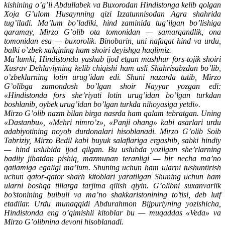
kishining o’g’li Abdullabek va Buxorodan Hindistonga kelib qolgan
Xoja G’ulom Husaynning qizi Izzatunnisodan Agra shahrida
tug’iladi. Ma’lum bo’ladiki, hind zaminida tug’ilgan bo’lishiga
qaramay, Mirzo G’olib ota tomonidan — samarqandlik, ona
tomonidan esa — buxorolik. Binobarin, uni nafaqat hind va urdu,
balki o’zbek xalqining ham shoiri deyishga haqlimiz.
Ma’lumki, Hindistonda yashab ijod etgan mashhur fors-tojik shoiri
Xusrav Dehlaviyning kelib chiqishi ham asli Shahrisabzdan bo’lib,
o’zbeklarning lotin urug’idan edi. Shuni nazarda tutib, Mirzo
G’olibga zamondosh bo’lgan shoir Nayyar yozgan edi:
«Hindistonda fors she’riyati lotin urug’idan bo’lgan turkdan
boshlanib, oybek urug’idan bo’lgan turkda nihoyasiga yetdi».
Mirzo G’olib nazm bilan birga nasrda ham qalam tebratgan. Uning
«Dastanbu», «Mehri nimro’z», «Panji ohang» kabi asarlari urdu
adabiyotining noyob durdonalari hisoblanadi. Mirzo G’olib Soib
Tabriziy, Mirzo Bedil kabi buyuk salaflariga ergashib, sabki hindiy
— hind uslubida ijod qilgan. Bu uslubda yozilgan she’rlarning
badiiy jihatdan pishiq, mazmunan teranligi — bir necha ma’no
qatlamiga egaligi ma’lum. Shuning uchun ham ularni tushuntirish
uchun qator-qator sharh kitoblari yaratilgan Shuning uchun ham
ularni boshqa tillarga tarjima qilish qiyin. G’olibni suxanvarlik
bo’stonining bulbuli va ma’no shakkaristonining to’tisi, deb lutf
etadilar. Urdu munaqqidi Abdurahmon Bijpuriyning yozishicha,
Hindistonda eng o’qimishli kitoblar bu — muqaddas «Veda» va
Mirzo G’olibning devoni hisoblanadi.