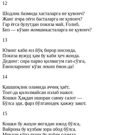
12
Шодлик базмида хасталарга не қувонч?
Жанг ичра оёғи басталарга не қувонч?
Гар ёғса булутдан покиза май, Ғолиб,
Биз — кўзаю жомшикасталарга не қувонч?
13
Юзинг каби юз йўқ бирор инсонда,
Покиза вужуд ҳам бу каби ҳеч жонда.
Дединг: сира парво қилмагум гап-сўзга,
Ёмонларнинг кўзи лекин ёмон-да!
14
Қашшоқлик оламида аччиқ ҳаёт,
Тоат-да қилолмайсан излаб нажот.
Кошки Ҳақдан ишораи савму салот —
Бўлса эди, фарз бўлганидек ҳажжу закот.
15
Кошки бу жаҳон янгидан ижод бўлса,
Вайрона бу кулбам зора обод бўлса.
Мендан кўра яхши бу тубан оламда —