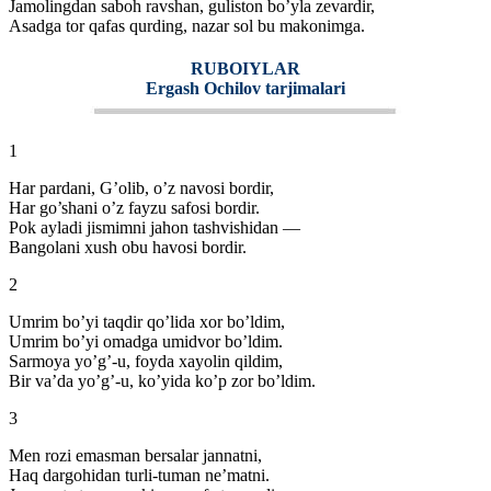
Jamolingdan saboh ravshan, guliston bo’yla zevardir,
Asadga tor qafas qurding, nazar sol bu makonimga.
RUBOIYLAR
Ergash Ochilov tarjimalari
1
Har pardani, G’olib, o’z navosi bordir,
Har go’shani o’z fayzu safosi bordir.
Pok ayladi jismimni jahon tashvishidan —
Bangolani xush obu havosi bordir.
2
Umrim bo’yi taqdir qo’lida xor bo’ldim,
Umrim bo’yi omadga umidvor bo’ldim.
Sarmoya yo’g’-u, foyda xayolin qildim,
Bir va’da yo’g’-u, ko’yida ko’p zor bo’ldim.
3
Men rozi emasman bersalar jannatni,
Haq dargohidan turli-tuman ne’matni.