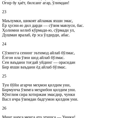
Оғир бу ҳаёт, билсанг агар, ўлимдан!
23
Маълумки, шикоят айламак яхши эмас,
Ёр ҳусни-ю дил дарди — сўзим мавзуси, бас.
Ҳолимни келиб кўрмади-ю, сўрмади ул,
Душман яралаб, ёр эса ўлдирди, абас.
24
Сўзингга сенинг эътимод айлаб бўлмас,
Ёлгон ила ўзни шод айлаб бўлмас.
Сен ваъдани тоғдай уйдинг — орасидан
Бир яхши ваъдани ёд айлаб бўлмас.
25
Тун бўйи агарчи меҳмон қилдим уни,
Бирмунча ўзимга меҳрибон қилдим уни.
Кўнглим сира хотиржам эмасдир, чунки
Васл ичра ўзимдан бадгумон қилдим уни.
26
Минг нарса менга ато этишса — Уники!