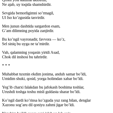
Ne ajab, uy toqida shamshirdir.
Sevgida bemorligimni so’rmagil,
Ul Iso ko’zgusida tasvirdir.
Men junun dashtida sargardon esam,
G’am dilimning poyida zanjirdir.
Bu ko’ngil vayronadir, favvora — ko’z,
Sel siniq bu uyga ne ta’mirdir.
Vah, qalamning yoqasin yirtdi Asad,
Chok dil inshosi bu tahrirdir.
* * *
Muhabbat tuxmin ekdim jonima, anduh samar bo’ldi,
Umidim shuki, qosid, yorga holimdan xabar bo’ldi.
Yeg’ib charxi falakdan bu jafokash boshima toshlar,
Urushdi toshga toshu misli guldasta sharar bo’ldi.
Ko’ngil dardi ko’rinsa ko’zguda yuz rang bilan, denglar
Xazonu sog’aru dil qoniyu zahmi jigar bo’ldi.