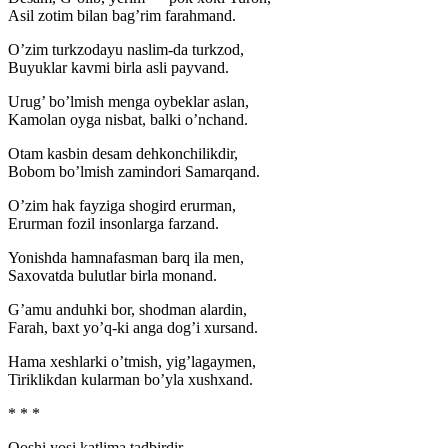
Asil zotim bilan bag’rim farahmand.
O’zim turkzodayu naslim-da turkzod,
Buyuklar kavmi birla asli payvand.
Urug’ bo’lmish menga oybeklar aslan,
Kamolan oyga nisbat, balki o’nchand.
Otam kasbin desam dehkonchilikdir,
Bobom bo’lmish zamindori Samarqand.
O’zim hak fayziga shogird erurman,
Erurman fozil insonlarga farzand.
Yonishda hamnafasman barq ila men,
Saxovatda bulutlar birla monand.
G’amu anduhki bor, shodman alardin,
Farah, baxt yo’q-ki anga dog’i xursand.
Hama xeshlarki o’tmish, yig’lagaymen,
Tiriklikdan kularman bo’yla xushxand.
* * *
Qoshi yosi katlima tadbirdir,