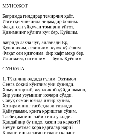
МУНОЖОТ
Бағримда ғилдирар темирчил ҳаёт,
Изғитқи чивғинда чидамдир бошим.
Фақат сен уйқучан томирни уйғот,
Қизимнинг қўлига куч бер, Қуёшим.
Бағрида лахча чўғ, айланади Ер,
Қувончҳим, севинчим, куюк кўзёшим.
Фақат сен қизғонма, бир кафт меҳр бер,
Илинжим, сиғинчим — буюк Қуёшим.
СУНБУЛА
1. Тўкилиш олдида гулим. Эҳтимол
Сенга боқиб кўнглим уйи бузилди.
Хомуш тортиб, жунжикпб қўйди шамол,
Бир узим узумнинг юзлари сўлди.
Совуқ осмон юзида изғир кўзим,
Хотирамнинг тасбеҳлари тизилди.
Қайғудаман, қонга қоришган сўзим,
Тасбеҳимнинг чайир ипи узилди.
Қандайдир бу нидо, ҳазин ва карахт?!
Нечун кетмас қора қарғалар нари?
Қаранг, ингиллаган итларга қаранг.