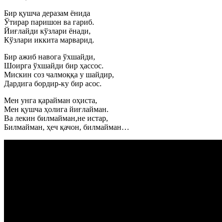
Бир қушча деразам ёнида
Ўтирар паришон ва гариб.
Йиғлайди кўзлари ёнади,
Кўзлари иккита марварид.
Бир ажиб навога ўхшайди,
Шоирга ўхшайди бир ҳассос.
Мискин соз чалмоққа у шайдир,
Дардига бордир-ку бир асос.
Мен унга қарайман оҳиста,
Мен қушча ҳолига йиғлайман.
Ва лекин билмайман,не истар,
Билмайман, ҳеч қачон, билмайман…