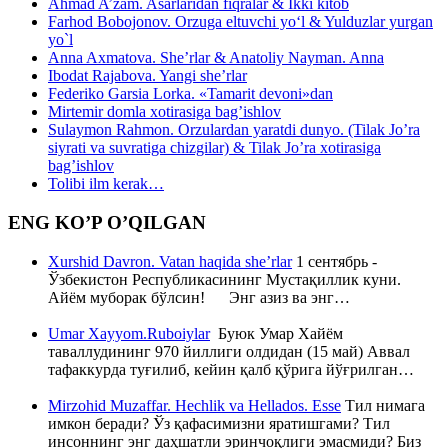
Ahmad A’zam. Asarlaridan fiqralar & Ikki kitob
Farhod Bobojonov. Orzuga eltuvchi yo‘l & Yulduzlar yurgan
yo`l
Anna Axmatova. She’rlar & Anatoliy Nayman. Anna
Ibodat Rajabova. Yangi she’rlar
Federiko Garsia Lorka. «Tamarit devoni»dan
Mirtemir domla xotirasiga bag’ishlov
Sulaymon Rahmon. Orzulardan yaratdi dunyo. (Tilak Jo’ra
siyrati va suvratiga chizgilar) & Tilak Jo’ra xotirasiga
bag’ishlov
Tolibi ilm kerak…
ENG KO’P O’QILGAN
Xurshid Davron. Vatan haqida she’rlar
1 сентябрь -
Ўзбекистон Республикасининг Мустақиллик куни.
Айём муборак бўлсин! Энг азиз ва энг…
Umar Xayyom.Ruboiylar
Буюк Умар Хайём
таваллудининг 970 йиллиги олдидан (15 май) Аввал
тафаккурда туғилиб, кейин қалб қўрига йўғрилган…
Mirzohid Muzaffar. Hechlik va Hellados. Esse
Тил нимага
имкон беради? Ўз қафасимизни яратишгами? Тил
инсоннинг энг даҳшатли эринчоқлиги эмасмиди? Биз