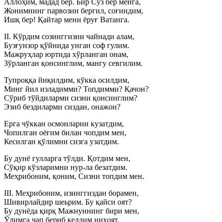
Аллоҳим, мадад бер. Бир Сўз бер менга,
Жонимнинг парвозин бергил, соғиндим,
Ишқ бер! Қайтар мени ёруғ Ватанга.
II. Кўрдим созинггизни чайнади алам,
Бузғунзор қўйнида унган соф гулим.
Мажруҳлар юртида хўрланган онам,
Зўрланган қонсинглим, мангу севгилим.
Тупроққа йиқилдим, кўкка осилдим,
Минг йил изладимми? Топдимми? Қачон?
Сўриб тўйдиларми сизни қонсинглим?
Эзиб бездиларми сиздан, онажон?
Ерга чўккан осмонларни кузатдим,
Чопилган оёғим билан чопдим мен,
Кесилган қўлимни сизга узатдим.
Бу дунё гулларга тўлди. Қотдим мен,
Сўқир кўзларимни нур-ла безатдим.
Меҳрибоним, қоним, Сизни топдим мен.
III. Меҳрибоним, изинггиздан борамен,
Шивирлайдир шеьрим. Бу қайси оят?
Бу дунёда қирқ Мажнуннинг бири мен,
Ўлимга чап бериб келдим ниҳоят.