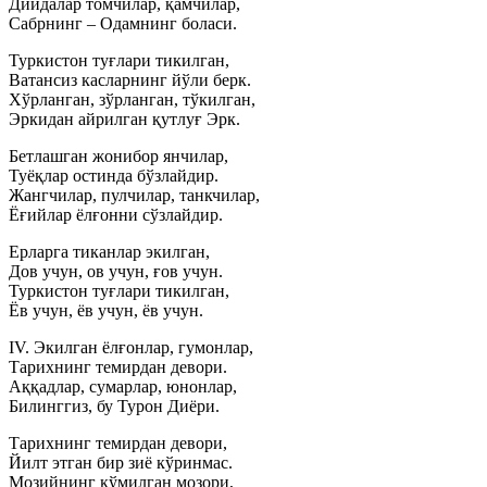
Дийдалар томчилар, қамчилар,
Сабрнинг – Одамнинг боласи.
Туркистон туғлари тикилган,
Ватансиз касларнинг йўли берк.
Хўрланган, зўрланган, тўкилган,
Эркидан айрилган қутлуғ Эрк.
Бетлашган жонибор янчилар,
Туёқлар остинда бўзлайдир.
Жангчилар, пулчилар, танкчилар,
Ёғийлар ёлғонни сўзлайдир.
Ерларга тиканлар экилган,
Дов учун, ов учун, ғов учун.
Туркистон туғлари тикилган,
Ёв учун, ёв учун, ёв учун.
IV. Экилган ёлғонлар, гумонлар,
Тарихнинг темирдан девори.
Аққадлар, сумарлар, юнонлар,
Билинггиз, бу Турон Диёри.
Тарихнинг темирдан девори,
Йилт этган бир зиё кўринмас.
Мозийнинг кўмилган мозори,