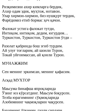
Ризқимизни ахир кимларга бердик,
Ахир одам эдик, муҳтож, нотавон.
Улар хирмон-хирмон, биз нушқурт тердик,
Фарёдимиз етиб бормас ҳеч қачон.
Фалокат устига фалокат тутди,
Интиқом, интиқом, дедим, югурдим…
Туркистон, Туркистон, Туркистон ўтди –
Разолат қабринда бош эгиб турдим.
Ай улуғ тоғларим, ай шонли Турон,
Токай уйғонмассан, ай қонли Турон.
МУНАЖЖИМ
Сен менинг эркимсан, менинг қафасим.
Асқад МУХТОР
Маьсума бинафша япроқларида
Ўзинг юз кўрсатдинг. Маьсум боқурсен.
Телба юрагимнинг сўқмоқларида
Азобимнинг чақмоқларин чақурсен.
Баҳорнинг ўткинчи, гизли сирлари