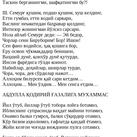
Таскин берганингми, шафқатингми бу?!
III. Семурғ қушим, подшо қушим, хуш келдинг,
Етти гумбаз, етти водий сарвари,
Васлинг неьматидан баҳравар қилдинг,
Интизор жонингман йўлсиз сарсари.
Нола айлаб Семурғ деди: — Эй бедор,
Чорлар сени Бируборим! Бор! Ишон!
Сен фано водийси, ҳақ қошига бор,
Еру осмон чўкмакдадир бенишон,
Ваҳший дунё, қонхўр дунё қутурди,
Инсон фарёдига тўлди коинот.
Набийлар, доҳийлар, шоирлар турди,
Чора, чора, дея сўрдилар нажот…
Аллоҳим билурсен қай сари кетдим…
Аллоҳим… Мен ўлдим… Мен сенга етдим…
АБДУЛЛА ҚОДИРИЙ ҒАЗАЛИГА МУХАММАС
Йил ўтуб, йиллар ўтуб тобора лойға ботамиз,
Иблиснинг супрасинда ваҳдат майини тотамиз,
Онамиз балки гумроҳ, балки сўқирдир отамиз,
Кўр бизим аҳволимиз, ғафлатда қандай ётамиз,
Жойи келғон чоғида виждонни пулга сотамиз.