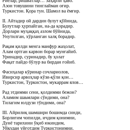
Риёлар, ришватлар… Заҳарли ҳаво.
Азон товушини тинглайман оғир.
Туркистон. Қора тун. Шамол ва ёмғир.
II. Айтадир ой дардин булут қўйнида,
Булутлар ҳурпайган, на-да қорадир.
Дорлари муҳаққаҳ азлом бўйнида,
Унутилган, хўрланган халқ борадир.
Рақам қилди менга манфур жаҳолат,
Алам ортган карвон борар мунғайиб.
Уринадир, суринадир, бу ҳолат
Фақат пайдо бўлур ва бирдан ғойиб.
Фасиҳалар кўринар сочлариолов,
Ивирсир арвоҳлар кўзи-қўли қон…
Туркистон, Туркистон, мукаррам ялов…
Рад этдимми сени, қолдимми бежон?
Аламим шаьмлари сўндими, она?
Тилагим юлдузи тўндими, она?
III. Айрилиқ шамшири бошимда синди,
Борлиғим чопилди, ичдим қонимни,
Дунё тарихини ўқиб юкиндим,
Уйқудан уйғотдим Туркистонимни.