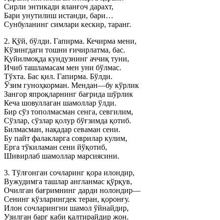
Сирли энтикади яланғоч дарахт,
Бари унутилиш истанди, бари…
Сунбуланинг симлари кескир, таранг.
2. Қўй, бўлди. Гапирма. Кечирма мени,
Кўзингдаги тошни ғичирлатма, бас.
Қуйилмоқда кундузнинг аччиқ туни,
Ичиб ташламасам мен уни бўлмас.
Тўхта. Бас қил. Гапирма. Бўлди.
Ўзим гуноҳкорман. Мендан—бу кўрлик
Зангор япроқларнинг бағрида шўрлик
Кеча шовуллаган шамоллар ўлди.
Бир сўз тополмасман сенга, севгилим,
Сўзлар, сўзлар қолур бўғзимда қотиб.
Билмасман, нақадар севаман сени.
Бу пайт фалакларга соврилар кулим,
Ерга тўкиламан сени йўқотиб,
Шивирлаб шамоллар марсиясини.
3. Тўлғонган сочларинг қора илондир,
Вужудимга ташлар англанмас қўрқув,
Очилган бағримнинг дарди нолондир—
Сенинг кўзларингдек теран, қоронғу.
Илон сочларингни шамол ўйнайдир,
Узилган барг каби қалтирайдир жон.