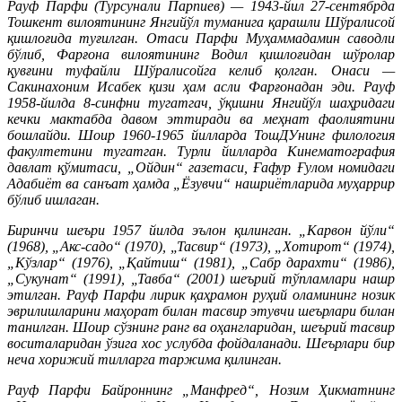
Рауф Парфи (Турсунали Парпиев) — 1943-йил 27-сентябрда
Тошкент вилоятининг Янгийўл туманига қарашли Шўралисой
қишлоғида туғилган. Отаси Парфи Муҳаммадамин саводли
бўлиб, Фарғона вилоятининг Водил қишлоғидан шўролар
қувғини туфайли Шўралисойга келиб қолган. Онаси —
Сакинахоним Исабек қизи ҳам асли Фарғонадан эди. Рауф
1958-йилда 8-синфни тугатгач, ўқишни Янгийўл шаҳридаги
кечки мактабда давом эттиради ва меҳнат фаолиятини
бошлайди. Шоир 1960-1965 йилларда ТошДУнинг филология
факултетини тугатган. Турли йилларда Кинематография
давлат қўмитаси, „Ойдин“ газетаси, Ғафур Ғулом номидаги
Адабиёт ва санъат ҳамда „Ёзувчи“ нашриётларида муҳаррир
бўлиб ишлаган.
Биринчи шеъри 1957 йилда эълон қилинган. „Карвон йўли“
(1968), „Акс-садо“ (1970), „Тасвир“ (1973), „Хотирот“ (1974),
„Кўзлар“ (1976), „Қайтиш“ (1981), „Сабр дарахти“ (1986),
„Сукунат“ (1991), „Тавба“ (2001) шеърий тўпламлари нашр
этилган. Рауф Парфи лирик қаҳрамон руҳий оламининг нозик
эврилишларини маҳорат билан тасвир этувчи шеърлари билан
танилган. Шоир сўзнинг ранг ва оҳангларидан, шеърий тасвир
воситаларидан ўзига хос услубда фойдаланади. Шеърлари бир
неча хорижий тилларга таржима қилинган.
Рауф Парфи Байроннинг „Манфред“, Нозим Ҳикматнинг