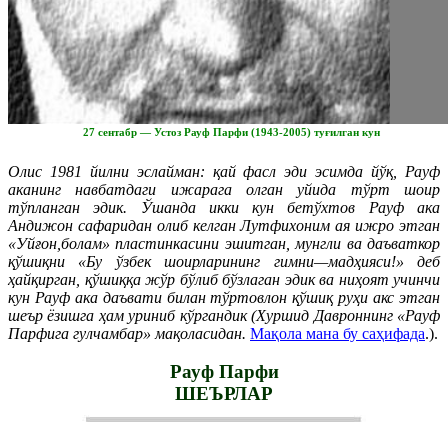
27 сентабр — Устоз Рауф Парфи (1943-2005) туғилган кун
Олис 1981 йилни эслайман: қай фасл эди эсимда йўқ, Рауф
аканинг навбатдаги ижарага олган уйида тўрт шоир
тўпланган эдик. Ўшанда икки кун бетўхтов Рауф ака
Андижон сафаридан олиб келган Лутфихоним ая ижро этган
«Уйғон,болам» пластинкасини эшитган, мунгли ва даъваткор
қўшиқни «Бу ўзбек шоирларининг гимни—мадҳияси!» деб
ҳайқирган, қўшиққа жўр бўлиб бўзлаган эдик ва ниҳоят учинчи
кун Рауф ака даъвати билан тўртовлон қўшиқ руҳи акс этган
шеър ёзишга ҳам уриниб кўргандик (Хуршид Давроннинг «Рауф
Парфига гулчамбар» мақоласидан.
Мақола мана бу саҳифада
.).
Рауф Парфи
ШЕЪРЛАР