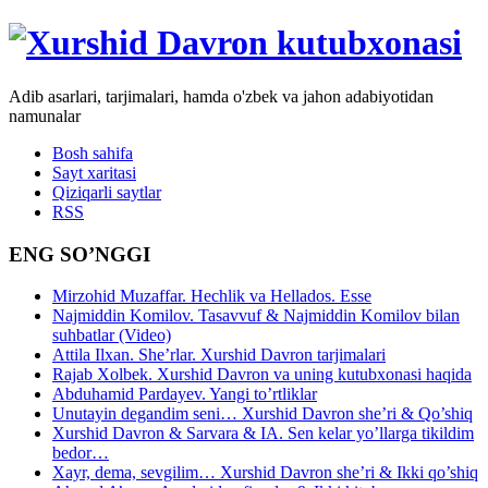
Adib asarlari, tarjimalari, hamda o'zbek va jahon adabiyotidan
namunalar
Bosh sahifa
Sayt xaritasi
Qiziqarli saytlar
RSS
ENG SO’NGGI
Mirzohid Muzaffar. Hechlik va Hellados. Esse
Najmiddin Komilov. Tasavvuf & Najmiddin Komilov bilan
suhbatlar (Video)
Attila Ilxan. She’rlar. Xurshid Davron tarjimalari
Rajab Xolbek. Xurshid Davron va uning kutubxonasi haqida
Abduhamid Pardayev. Yangi to’rtliklar
Unutayin degandim seni… Xurshid Davron she’ri & Qo’shiq
Xurshid Davron & Sarvara & IA. Sen kelar yo’llarga tikildim
bedor…
Xayr, dema, sevgilim… Xurshid Davron she’ri & Ikki qo’shiq