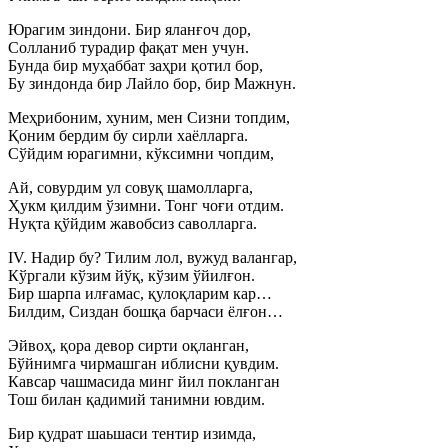
Юрагим зиндони. Бир яланғоч дор,
Солланиб турадир фақат мен учун.
Бунда бир муҳаббат заҳри қотил бор,
Бу зиндонда бир Лайло бор, бир Мажнун.
Меҳрибоним, хуним, мен Сизни топдим,
Қоним бердим бу сирли хаёлларга.
Сўйдим юрагимни, кўксимни чопдим,
Ай, совурдим ул совуқ шамолларга,
Ҳукм қилдим ўзимни. Тонг чоғи отдим.
Нуқта қўйдим жавобсиз саволларга.
IV. Надир бу? Тилим лол, вужуд валангар,
Кўргали кўзим йўқ, кўзим ўйилғон.
Бир шарпа илғамас, қулоқларим кар…
Билдим, Сиздан бошқа барчаси ёлғон…
Эйвоҳ, қора девор сирти оқланган,
Бўйнимга чирмашган иблисни қувдим.
Кавсар чашмасида минг йил покланган
Тош билан қадимий танимни ювдим.
Бир қудрат шаьшаси тентир изимда,