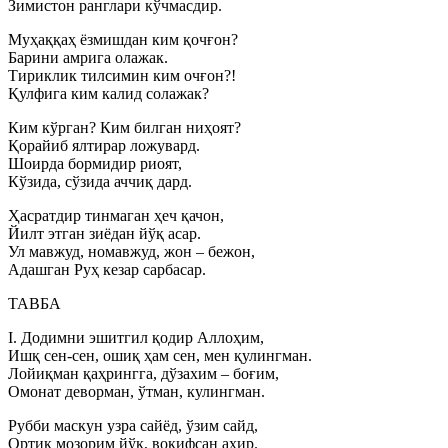
Зимистон ранглари кўчмасдир.
Муҳаққаҳ ёзмишдан ким қочғон?
Барини амрига олажак.
Тириклик тилсимин ким очғон?!
Қулфига ким калид солажак?
Ким кўрган? Ким билган ниҳоят?
Қорайиб ялтирар ложувард.
Шоирда бормидир риоят,
Кўзида, сўзида аччиқ дард.
Ҳасратдир тинмаган ҳеч қачон,
Йилт этган зиёдан йўқ асар.
Ул мавжуд, номавжуд, жон – бежон,
Адашган Руҳ кезар сарбасар.
ТАВБА
I. Додимни эшитгил қодир Аллоҳим,
Ишқ сен-сен, ошиқ ҳам сен, мен қулингман.
Лойиқман қаҳрингга, дўзахим – боғим,
Омонат деворман, ўтман, кулингман.
Рубби маскун узра сайёд, ўзим сайд,
Ортиқ мозорим йўқ, воқифсан ахир.