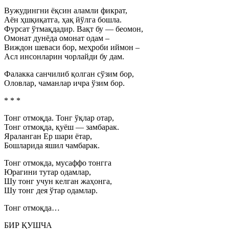
Вужудингни ёқсин аламли фикрат,
Аён ҳшқиқатга, ҳақ йўлга бошла.
Фурсат ўтмақдадир. Вақт бу — беомон,
Омонат дунёда омонат одам –
Виждон шеваси бор, меҳроби иймон –
Асл инсонларин чорлайди бу дам.
Фалакка санчилиб қолган сўзим бор,
Оловлар, чаманлар ичра ўзим бор.
* * *
Тонг отмоқда. Тонг ўқлар отар,
Тонг отмоқда, қуёш — замбарак.
Яраланган Ер шари ётар,
Бошларида яшил чамбарак.
Тонг отмокда, мусаффо тонгга
Юрагини тутар одамлар,
Шу тонг учун келган жаҳонга,
Шу тонг дея ўтар одамлар.
Тонг отмоқда…
БИР ҚУШЧА