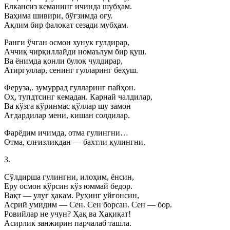
Елкансиз кеманинг ичинда шубҳам.
Ваҳима шивири, бўғзимда оғу.
Ақлим бир фалокат сезади мубҳам.
Ранги ўчган осмон хунук ғулдирар,
Аччиқ чирқиллайди номаълум бир қуш.
Ва ёнимда қонли булоқ чулдирар,
Атиргуллар, сенинг гулларинг беҳуш.
Феруза,. зумуррад гулларинг пайҳон.
Оҳ, тупдтсинг кемадан. Карнай чалдилар,
Ва кўзга кўринмас қўллар шу замон
Ағдардилар мени, кишан солдилар.
Фарёдим ичимда, отма гулингни…
Отма, слғизликдан — бахтли қулингни.
3.
Сўлдирша гулингни, илоҳим, ёнсин,
Еру осмон кўрсин кўз юммай бедор.
Вақт — улуғ ҳакам. Руҳинг уйғонсин,
Асрий умидим — Сен. Сен борсан. Сен — бор.
Ровийлар не учун? Ҳақ ва Ҳақиқат!
Асирлик занжирин парчалаб ташла.