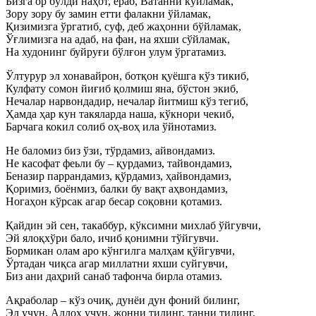
Бизга ор бўлди наҳот, ёраб, Ватанни куйламак,
Зору зору бу замин етти фалакни ўйламак,
Қизимизга ўргатиб, суф, деб жаҳонни бўйламак,
Ўғлимизга на адаб, на фан, на яхши сўйламак,
На худонинг буйруғи бўлғон улум ўргатамиз.
Ўлтурур эл хонавайрон, ботқон қуёшга кўз тикиб,
Кулфату сомон йиғиб қолмиш яна, бўстон экиб,
Нечалар нарвондадир, нечалар йитмиш кўз тегиб,
Ҳамда ҳар кун такяларда наша, кўкнори чекиб,
Барчага кокил солиб оҳ-воҳ ила ўйнотамиз.
Не баломиз биз ўзи, тўрдамиз, айвондамиз.
Не касофат феьли бу – қурдамиз, тайвондамиз,
Беназир паррандамиз, қўрдамиз, ҳайвондамиз,
Қоримиз, боёнмиз, балки бу вақт аҳвондамиз,
Ногаҳон кўрсак агар бесар соқовни қотамиз.
Қайдин эй сен, такаббур, кўксимни михлаб ўйгувчи,
Эй ялоқхўри бало, ичиб қонимни тўйгувчи.
Бормикан олам аро кўнгилга малҳам қўйгувчи,
Ўртадан чиқса агар миллатни яхши суйгувчи,
Биз ани даҳрий санаб тафонча бирла отамиз.
Ақраболар – кўз очиқ, дунёи дун фоний билинг,
Эл учун, Аллоҳ учун, жонни тилинг, танни тилинг,