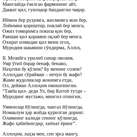
Манглайда ёзилган фармонинг айт,
Даьват қил, гуноҳкор бандангни чақир.
Иймон бер руҳимга, жисмимга жон бер,
Лойимни қориштир, поклаб бер менга,
Ожиз томиримга покиза қон бер,
Равшан қил қорамни оқлаб бер менга.
Охират илмидан қил мени огоҳ,
Муродим шаьмини сўндирма, Аллоҳ.
II. Мозийга урилиб синар овозим,
Умр ўтиб борар бенаф, бенаво,
Наҳотки бу қўлим? Бу менинг созим?
Аллоҳдан сўрайман – нечун бу жафо?
Жами жудоликлар жонимга етди,
Ол, дейман Аллоҳим омонатингни.
“Тавба қил- деди Ул, бир Китоб тутди –
Муродинг мустажо, мингил отингни,
Уммонлар йўлингда, чангал йўлингда,
Номаьлум ҳар жойда қурилган доринг.
Оламнинг калиди сенинг қўлингда,
Жафо ҳабибингдир, хиёнат ёринг”.
Аллоҳим, лаҳза мен, сен эрса мангу,