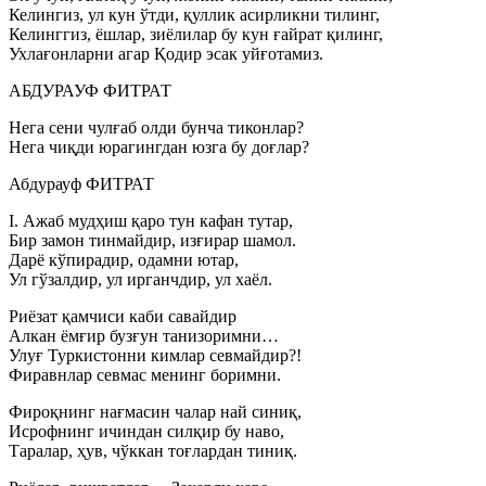
Келингиз, ул кун ўтди, қуллик асирликни тилинг,
Келинггиз, ёшлар, зиёлилар бу кун ғайрат қилинг,
Ухлағонларни агар Қодир эсак уйғотамиз.
АБДУРАУФ ФИТРАТ
Нега сени чулғаб олди бунча тиконлар?
Нега чиқди юрагингдан юзга бу доғлар?
Абдурауф ФИТРАТ
I. Ажаб мудҳиш қаро тун кафан тутар,
Бир замон тинмайдир, изғирар шамол.
Дарё кўпирадир, одамни ютар,
Ул гўзалдир, ул ирганчдир, ул хаёл.
Риёзат қамчиси каби савайдир
Алкан ёмғир бузғун танизоримни…
Улуғ Туркистонни кимлар севмайдир?!
Фиравнлар севмас менинг боримни.
Фироқнинг нағмасин чалар най синиқ,
Исрофнинг ичиндан силқир бу наво,
Таралар, ҳув, чўккан тоғлардан тиниқ.