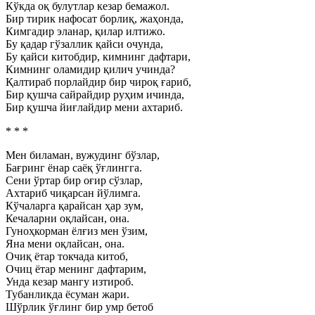
Кўкда оқ булутлар кезар бемажол.
Бир тирик нафосат борлиқ, жаҳонда,
Кимгадир эланар, қилар илтижо.
Бу қадар гўзаллик қайси очунда,
Бу қайси китобдир, кимнинг дафтари,
Кимнинг оламидир қилич учинда?
Қалтираб порлайдир бир чироқ ғариб,
Бир қушча сайрайдир руҳим ичинда,
Бир қушча йиғлайдир мени ахтариб.
* * *
Мен биламан, вужудинг бўзлар,
Бағринг ёнар саёқ ўғлингга.
Сени ўртар бир оғир сўзлар,
Ахтариб чиқарсан йўлимга.
Кўчаларга қарайсан ҳар зум,
Кечаларни оқлайсан, она.
Гуноҳкорман ёлғиз мен ўзим,
Яна мени оқлайсан, она.
Очиқ ётар токчада китоб,
Очиц ётар менинг дафтарим,
Унда кезар мангу изтироб.
Тубанликда ёсуман жари.
Шўрлик ўғлинг бир умр бетоб