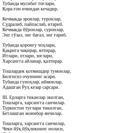
Тубанда мусибат тоғлари,
Қора ғон ичиндан кечадир.
Кечмакда эронлар, туронлар,
Судралиб, пайпаслаб, итариб.
Кечмакда бўронлар, суронлар,
Энг гўзал, энг бағал, энг ғариб.
Тубанда қоронғу чоҳлари,
Қаьрига чақирар, ялтирар,
Итлари, отлари, зоғлари,
Харсангга айланар, қалтирар.
Тошлардек қотмишдир тумонлар,
Билгисиз очуннинг асари.
Тубанда гуноҳлар, иймонлар,
Адашган Руҳ кезар сарсари.
III. Ерларга тиканлар экилган,
Тошларга, харсангга санчилар.
Туркистон туғлари тикилган,
Бетлашган жонибор янчилар.
Тошларга, харсангга санчилар,
Чеки йўқ йўқликнинг ноласи,