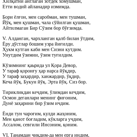
Хилқатни англаган зотдек хомушман,
Етти водий айланадир измимда.
Бори ёлғон, мен саробман, мен тушман,
Йўқ, мен қушман, чала сўйилган қушман,
Айтилмаган Бир Сўзим бор бўғзимда.
V. Алданган, чархланган қалб билан ўтдим,
Ёру дўстлар бошим узра йиғилди.
Ҳукм кутган каби мен Сизни кутдим.
Унутдим ўзимни, ўзим туғилдим.
Кўзимнинг қаьрида ул Қора Девор,
У тараф қоронғу ҳар нарса йўқдир,
У тараф заҳардир, ханжардир, ўқдир,
Кеча йўқ. Букун йўқ. Эрта йўқ. Сиз бор.
Тирикликдан кечдим, ўлимдан кечдим,
Осмон деганлари менинг фиғоним,
Дунё заҳарини бир ўзим ичдим.
Ёнди тун чароғим, кулди жаҳоним,
Мен қанот боғладим, кўкларга учдим,
Ассалом, севгили Инсоним, қоним.
VI. Танамдан чиқдим-да мен ерга индим,