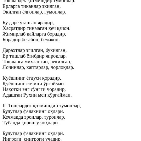
Тошлардек қотмишдир тумонлар.
Ерларга тиканлар экилган,
Экилган ёлғонлар, гумонлар.
Бу дарё узанган ярадир,
Ҳасратдир тинмаган ҳеч қачон.
Жимирлаб қайларга борадир,
Борадир безабон, бемакон.
Дарахтлар эгилган, букилган,
Ер тишлаб ётибдир япроқлар.
Тошларга михланган, чекилган,
Лочинлар, каптарлар, чорлоқлар.
Қуёшнинг ёғдуси қорадир,
Қуёшнинг сочини ўргайман.
Наҳотки энг сўнгги чорадир,
Адашган Руҳни мен кўргайман.
II. Тошлардек қотмишдир тумонлар,
Булутлар фалакнинг оҳлари.
Кечмакда эронлар, туронлар,
Тубанда қоронғу чоҳлари.
Булутлар фалакнинг оҳлари.
Ингроғи, сингроғи учадир.