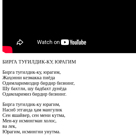
БИРГА ТУҒИЛДИК-КУ, ЮРАГИМ
Бирга туғилдик-ку, юрагим,
Жаҳонни кезмакка пиёда
Одимларимиздир бирдир бизнинг,
Шу бахтли, шу бадбахт дунёда
Одамларимиз бирдир бизнинг.
Бирга туғилдик-ку юрагим,
Насиб этганда ҳам мангулик
Сен яшайвер, сен мени кутма,
Мен-ку исмингман холос,
ва лек,
Юрагим, исмингни унутма.