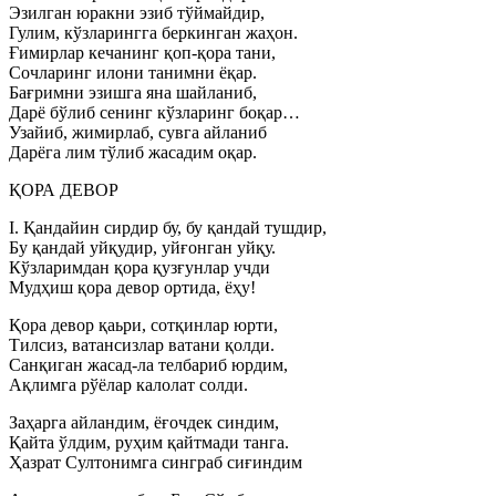
Эзилган юракни эзиб тўймайдир,
Гулим, кўзларингга беркинган жаҳон.
Ғимирлар кечанинг қоп-қора тани,
Сочларинг илони танимни ёқар.
Бағримни эзишга яна шайланиб,
Дарё бўлиб сенинг кўзларинг боқар…
Узайиб, жимирлаб, сувга айланиб
Дарёга лим тўлиб жасадим оқар.
ҚОРА ДЕВОР
I. Қандайин сирдир бу, бу қандай тушдир,
Бу қандай уйқудир, уйғонган уйқу.
Кўзларимдан қора қузғунлар учди
Мудҳиш қора девор ортида, ёҳу!
Қора девор қаьри, сотқинлар юрти,
Тилсиз, ватансизлар ватани қолди.
Санқиган жасад-ла телбариб юрдим,
Ақлимга рўёлар калолат солди.
Заҳарга айландим, ёғочдек синдим,
Қайта ўлдим, руҳим қайтмади танга.
Ҳазрат Султонимга синграб сиғиндим