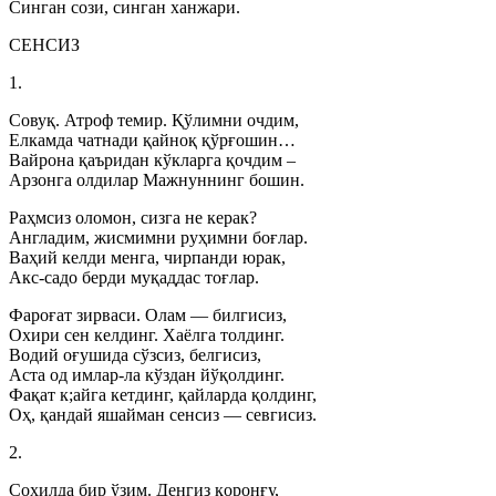
Синган сози, синган ханжари.
СЕНСИЗ
1.
Совуқ. Атроф темир. Қўлимни очдим,
Елкамда чатнади қайноқ қўрғошин…
Вайрона қаъридан кўкларга қочдим –
Арзонга олдилар Мажнуннинг бошин.
Раҳмсиз оломон, сизга не керак?
Англадим, жисмимни руҳимни боғлар.
Ваҳий келди менга, чирпанди юрак,
Акс-садо берди муқаддас тоғлар.
Фароғат зирваси. Олам — билгисиз,
Охири сен келдинг. Хаёлга толдинг.
Водий оғушида сўзсиз, белгисиз,
Аста од имлар-ла кўздан йўқолдинг.
Фақат к;айга кетдинг, қайларда қолдинг,
Оҳ, қандай яшайман сенсиз — севгисиз.
2.
Соҳилда бир ўзим. Денгиз қоронғу,