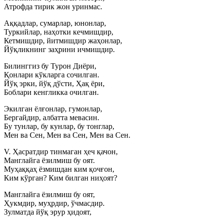
Атрофда тирик жон уринмас.
Аққадлар, сумарлар, юнонлар,
Туркийлар, наҳотки кечмишдир,
Кетмишдир, йитмишдир жаҳонлар,
Йўқликнинг заҳрини ичмишдир.
Билинггиз бу Турон Диёри,
Қонлари кўкларга сочилган.
Йўқ эрки, йўқ дўсти, Ҳақ ёри,
Боблари кенгликка очилган.
Экилган ёлғонлар, гумонлар,
Бергайдир, албатта мевасин.
Бу тунлар, бу кунлар, бу тонглар,
Мен ва Сен, Мен ва Сен, Мен ва Сен.
V. Ҳасратдир тинмаган ҳеч қачон,
Манглайга ёзилмиш бу оят.
Муҳаққаҳ ёзмишдан ким қочғон,
Ким кўрган? Ким билган ниҳоят?
Манглайга ёзилмиш бу оят,
Ҳукмдир, муҳрдир, ўчмасдир.
Зулматда йўқ эрур ҳидоят,