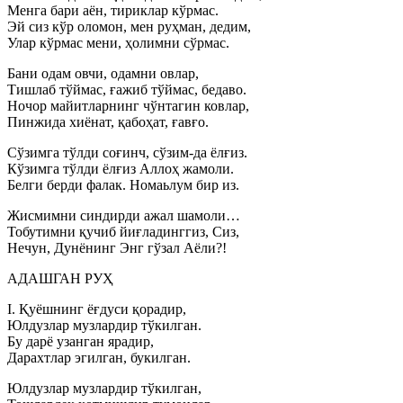
Менга бари аён, тириклар кўрмас.
Эй сиз кўр оломон, мен руҳман, дедим,
Улар кўрмас мени, ҳолимни сўрмас.
Бани одам овчи, одамни овлар,
Тишлаб тўймас, ғажиб тўймас, бедаво.
Ночор майитларнинг чўнтагин ковлар,
Пинжида хиёнат, қабоҳат, ғавғо.
Сўзимга тўлди соғинч, сўзим-да ёлғиз.
Кўзимга тўлди ёлғиз Аллоҳ жамоли.
Белги берди фалак. Номаьлум бир из.
Жисмимни синдирди ажал шамоли…
Тобутимни қучиб йиғладинггиз, Сиз,
Нечун, Дунёнинг Энг гўзал Аёли?!
АДАШГАН РУҲ
I. Қуёшнинг ёғдуси қорадир,
Юлдузлар музлардир тўкилган.
Бу дарё узанган ярадир,
Дарахтлар эгилган, букилган.
Юлдузлар музлардир тўкилган,