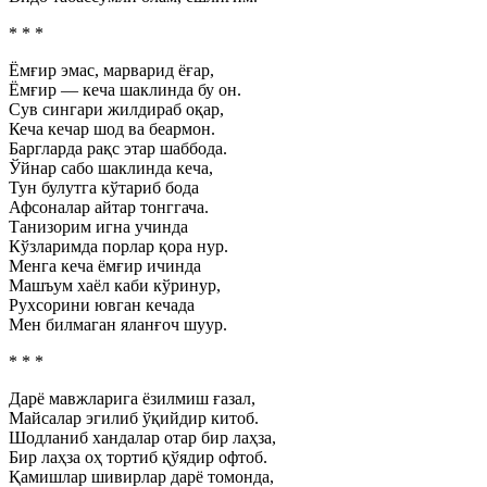
* * *
Ёмғир эмас, марварид ёғар,
Ёмғир — кеча шаклинда бу он.
Сув сингари жилдираб оқар,
Кеча кечар шод ва беармон.
Баргларда рақс этар шаббода.
Ўйнар сабо шаклинда кеча,
Тун булутга кўтариб бода
Афсоналар айтар тонггача.
Танизорим игна учинда
Кўзларимда порлар қора нур.
Менга кеча ёмғир ичинда
Машъум хаёл каби кўринур,
Рухсорини ювган кечада
Мен билмаган яланғоч шуур.
* * *
Дарё мавжларига ёзилмиш ғазал,
Майсалар эгилиб ўқийдир китоб.
Шодланиб хандалар отар бир лаҳза,
Бир лаҳза оҳ тортиб қўядир офтоб.
Қамишлар шивирлар дарё томонда,