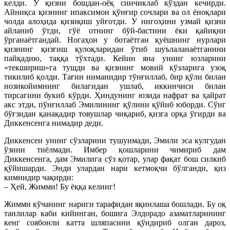
келди. У қизни бошдан-оёқ синчиклаб кўздан кечирди.
Айниқса қизнинг ипаксимон қўнғир сочлари ва ол ёноқлари
чолда алоҳида қизиқиш уйғотди. У нигоҳини узмай қизни
айланиб ўтди, гўё отнинг бўй-бастини ёки қайиқни
ўрганаётгандай. Ногаҳон у ботаётган қуёшнинг нурлари
қизнинг қизғиш қулоқларидан ўтиб шуълаланаётганини
пайқадию, таққа тўхтади. Кейин яна унинг юзларини
«текшириш»га тушди ва қизнинг мовий кўзларига узоқ
тикилиб қолди. Тағин ниманидир тўнғиллаб, бир қўли билан
нозикойимнинг билагидан ушлаб, иккинчиси билан
тирсагини букиб кўрди. Ҳиндунинг юзида нафрат ва ҳайрат
акс этди, пўнғиллаб Эмилининг қўлини қўйиб юборди. Сўнг
бўғзидан қанақадир товушлар чиқариб, қизга орқа ўгирди ва
Диккенсенга нимадир деди.
Диккенсен унинг сўзларини тушунмади, Эмили эса кулгудан
ўзини тиёлмади. Имбер қошларини чимириб дам
Диккенсенга, дам Эмилига сўз қотар, улар фақат бош силкиб
қўйишарди. Энди улардан нари кетмоқчи бўлганди, қиз
кимнидир чақирди:
– Ҳей, Жимми! Бу ёққа келинг!
Жимми кўчанинг нариги тарафидан яқинлаша бошлади. Бу оқ
танлилар каби кийинган, бошига Элдорадо азаматларининг
кенг соябонли катта шляпасини қўндириб олган дароз,