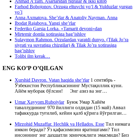
Ahmad A’zam. Asarlaridan fiqralar & Ikki kitob
Farhod Bobojonov. Orzuga eltuvchi yo‘l & Yulduzlar yurgan
yo`l
Anna Axmatova. She’rlar & Anatoliy Nayman. Anna
Ibodat Rajabova. Yangi she’rlar
Federiko Garsia Lorka. «Tamarit devoni»dan
Mirtemir domla xotirasiga bag’ishlov
Sulaymon Rahmon. Orzulardan yaratdi dunyo. (Tilak Jo’ra
siyrati va suvratiga chizgilar) & Tilak Jo’ra xotirasiga
bag’ishlov
Tolibi ilm kerak…
ENG KO’P O’QILGAN
Xurshid Davron. Vatan haqida she’rlar
1 сентябрь -
Ўзбекистон Республикасининг Мустақиллик куни.
Айём муборак бўлсин! Энг азиз ва энг…
Umar Xayyom.Ruboiylar
Буюк Умар Хайём
таваллудининг 970 йиллиги олдидан (15 май) Аввал
тафаккурда туғилиб, кейин қалб қўрига йўғрилган…
Mirzohid Muzaffar. Hechlik va Hellados. Esse
Тил нимага
имкон беради? Ўз қафасимизни яратишгами? Тил
инсоннинг энг даҳшатли эринчоқлиги эмасмиди? Биз