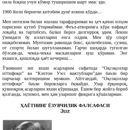
оила боқиш учун кўмир туширишим шарт эмас эди.
1900 йили биринчи китобим дунё юзини кўрди…
Мен интизом билан ишлаш тарафдориман ва ҳеч қачон илҳом
парисини кутиб ўтирмайман. Феъл-атворимга кўра нафақат
лоқайд ва тартибсиз, балки бироз дилгирроқ эдим. Лекин
ўзимдаги бу иллатларни енга олдим. Мен зўр спорт
ишқибозиман. Мунтазам равишда бокс, қиличбозлик, сузиш,
от спорти билан шуғулланаман. Гарчи шаҳарда туғилган
бўлсам-да, чекка-чекка масканларни хуш кўраман. Энг
яхшиси, қишлоқда ҳаёт кечириш…
Ўзимнинг энг яхши асарларим сифатида “Оқсоқоллар
иттифоқи” ва “Кэптон Уэсс мактублари”дан баъзи бир
парчалар келтиришим мумкин. Айтгандай, “Оқсоқоллар
иттифоқи” баъзи бировларга ёқмайди. Улар ёрқинроқ,
қувноқроқ асарларни яхши кўришади. Ёшим бир жойга бориб
қолганда, эҳтимол, мен ҳам уларнинг фикрига қўшиларман.
ҲАЁТНИНГ ЁЗУВЧИЛИК ФАЛСАФАСИ
Эссе