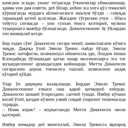
кимсани эслади; унинг теграсида ўткинчилар уймаланишар,
ҳамма уни дам оляпти, деб ўйлар, кейин эса унга қўл теккизиб
кўришганда мурдага айланганлиги маълум бўлди – совуқда
тарашадай қотиб қолганди. Жасадни тўғрилаш учун – йўқса
тобутга сиғмасди – уни гулхан ёнига келтириб, музини
туширишга мажбур бўлишганди. Диккенсеннинг бу ўйлардан
эти жимирлаб кетди.
Бир оздан сўнг Диккенсен сигара чекиб, шамоллагани кўчага
чиқди. Дақиқа ўтиб Эмили Тревис пайдо бўлди. Эмили
Тревис латофатли, нозикниҳол ойимтилла эди, Лондон ёинки
Клондайкда бўлишидан қатъи назар миллионларга эга тоғ
муҳандисининг арзандасидек кийинарди. Митти Диккенсен
сигарасини дераза токчасига ташлаб, шляпасини андак
кўтариб қўйди.
Улар ўн дақиқача валақлашди. Бирдан Эмили Тревис
Диккенсеннинг елкаси оша қараб қичқириб юборди.
Диккенсен шошиб ўгирилдию, сапчиб тушди. Имбер кўчани
кесиб ўтиб, қиздан кўзини узмай соядай уларнинг пешонасида
турарди.
– Нима керак? – журъатланди Митти Диккенсен овози
қалтираб.
Имбер нимадир деб минғиллаб, Эмили Тревисга яқинроқ