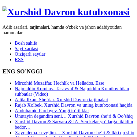
Adib asarlari, tarjimalari, hamda o'zbek va jahon adabiyotidan
namunalar
Bosh sahifa
Sayt xaritasi
Qiziqarli saytlar
RSS
ENG SO’NGGI
Mirzohid Muzaffar. Hechlik va Hellados. Esse
Najmiddin Komilov. Tasavvuf & Najmiddin Komilov bilan
suhbatlar (Video)
Attila Ilxan. She’rlar. Xurshid Davron tarjimalari
Rajab Xolbek. Xurshid Davron va uning kutubxonasi haqida
Abduhamid Pardayev. Yangi to’rtliklar
Unutayin degandim seni… Xurshid Davron she’ri & Qo’shiq
Xurshid Davron & Sarvara & IA. Sen kelar yo’llarga tikildim
bedor…
Xayr, dema, sevgilim… Xurshid Davron she’ri & Ikki qo’shiq