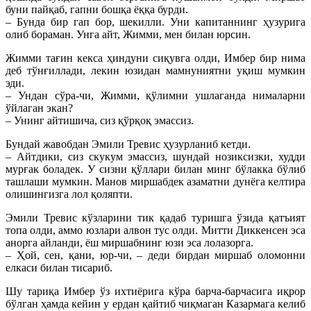
буни пайқаб, гапни бошқа ёққа бурди.
– Бунда бир гап бор, шекилли. Уни капитаннинг ҳузурига
олиб бораман. Унга айт, Жимми, мен билан юрсин.
Жимми тағин кекса ҳиндуни сиқувга олди, Имбер бир нима
деб тўнғиллади, лекин юзидан мамнуниятни уқиш мумкин
эди.
– Ундан сўра-чи, Жимми, қўлимни ушлаганда нималарни
ўйлаган экан?
– Унинг айтишича, сиз қўрқоқ эмассиз.
Бундай жавобдан Эмили Тревис ҳузурланиб кетди.
– Айтдики, сиз скукум эмассиз, шундай нозиксизки, худди
мурғак боладек. У сизни қўллари билан минг бўлакка бўлиб
ташлаши мумкин. Манов миршабдек азаматни дунёга келтира
олишингизга лол қоляпти.
Эмили Тревис кўзларини тик қадаб туришга ўзида қатъият
топа олди, аммо юзлари алвон тус олди. Митти Диккенсен эса
анорга айланди, ёш миршабнинг юзи эса лолазорга.
– Ҳой, сен, қани, юр-чи, – деди бирдан миршаб оломонни
елкаси билан тисариб.
Шу тариқа Имбер ўз ихтиёрига кўра барча-барчасига иқрор
бўлган ҳамда кейин у ердан қайтиб чиқмаган Казармага келиб