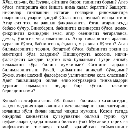
Хўш, сиз-чи, ёш ёзувчи, айтишга бирон гапингиз борми? Агар
бўлса, гапиришга ёки ёзишга нима ҳалал беряпти? Башарти,
инсонлар тинглашни истаган ғояларни ривожлантира
оларкансиз, уларни қандай ўйласангиз, шундай ифода этинг.
Агар сиз тоза ва равшан фикрласангиз, ёзган асарингиз-да
бебаҳо бўлур. Бинобарин, баёнингиз қизиқарсиз бўлса, демак,
фикрингиз қизиқарли эмас, агар баёнингиз чегараланса,
демак, ўзингиз чегаралангансиз. Агар ғояларингиз аралаш-
қуралаш бўлса, баёнингиз қаёқдан ҳам равшан бўлсин? Агар
билимларингиз тақчил, бетартиб бўлса, баёнингиз эркин ва
мантиқий бўла оладими? Пишиқ-пухта асоссиз, ишчи-
фалсафасиз хаосдан тартиб ясаб бўладими? Тўғри англаб,
келажакни кўра билиш мумкинми? Сизнинг заррадек
билимларингизни ўлчаб, қийматини аниқлаб бўладими?
Бусиз, яъни шахсий фалсафасиз ўзлигингизча қола оласизми?
Ҳаёт ташвишлари билан елиб-югуравериб тинка-мадори
қуриган одамларга недир бир кўнгил таскини
беролдингизми?
Бундай фалсафани ягона йўл билан – билимлар хазинасидан,
жаҳон маданиятидан олинган материалларни шакллантириш,
изланиш йўли билан ишлаб чиқиш мумкин. Қозон тагида
биқирлаб қайнаётган куч-қувватни билмай туриб, буғ
пуфакчалари ҳақида нимани биласиз ўзи? Мусаввир тарих ва
мифологияни тасаввур этмай, яратаётган сиймосининг