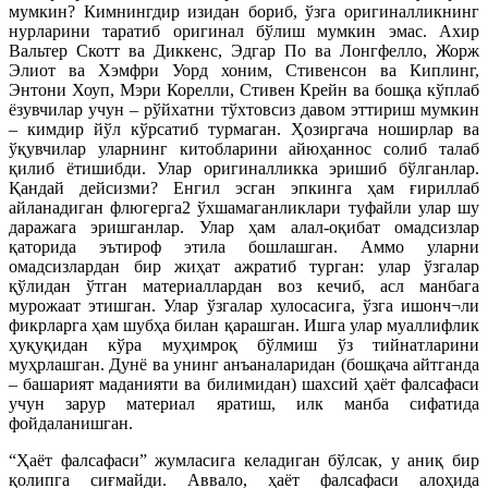
мумкин? Кимнингдир изидан бориб, ўзга оригиналликнинг
нурларини таратиб оригинал бўлиш мумкин эмас. Ахир
Вальтер Скотт ва Диккенс, Эдгар По ва Лонгфелло, Жорж
Элиот ва Хэмфри Уорд хоним, Стивенсон ва Киплинг,
Энтони Хоуп, Мэри Корелли, Стивен Крейн ва бошқа кўплаб
ёзувчилар учун – рўйхатни тўхтовсиз давом эттириш мумкин
– кимдир йўл кўрсатиб турмаган. Ҳозиргача ноширлар ва
ўқувчилар уларнинг китобларини айюҳаннос солиб талаб
қилиб ётишибди. Улар оригиналликка эришиб бўлганлар.
Қандай дейсизми? Енгил эсган эпкинга ҳам ғириллаб
айланадиган флюгерга2 ўхшамаганликлари туфайли улар шу
даражага эришганлар. Улар ҳам алал-оқибат омадсизлар
қаторида эътироф этила бошлашган. Аммо уларни
омадсизлардан бир жиҳат ажратиб турган: улар ўзгалар
қўлидан ўтган материаллардан воз кечиб, асл манбага
мурожаат этишган. Улар ўзгалар хулосасига, ўзга ишонч¬ли
фикрларга ҳам шубҳа билан қарашган. Ишга улар муаллифлик
ҳуқуқидан кўра муҳимроқ бўлмиш ўз тийнатларини
муҳрлашган. Дунё ва унинг анъаналаридан (бошқача айтганда
– башарият маданияти ва билимидан) шахсий ҳаёт фалсафаси
учун зарур материал яратиш, илк манба сифатида
фойдаланишган.
“Ҳаёт фалсафаси” жумласига келадиган бўлсак, у аниқ бир
қолипга сиғмайди. Аввало, ҳаёт фалсафаси алоҳида