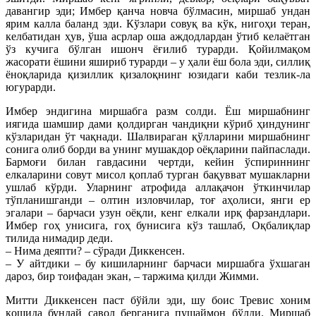
давангир эди; Имбер қанча новча бўлмасин, миршаб ундан
ярим калла баланд эди. Кўзлари совуқ ва кўк, нигоҳи теран,
келбатидан ҳув, ўша асрлар оша аждодлардан ўтиб келаётган
ўз кучига бўлган ишонч ёғилиб турарди. Қойилмақом
жасорати ёшини яшириб турарди – у ҳали ёш бола эди, силлиқ
ёноқларида қизиллик қизалоқнинг юзидаги каби тезлик-ла
югурарди.
Имбер эндигина миршабга разм солди. Ёш миршабнинг
иягида шамшир дами қолдирган чандиқни кўриб ҳиндунинг
кўзларидан ўт чақнади. Шалвираган қўлларини миршабнинг
сонига олиб борди ва унинг мушакдор оёқларини пайпаслади.
Бармоғи билан гавдасини чертди, кейин ўспириннинг
елкаларини совут мисол қоплаб турган бақувват мушакларни
ушлаб кўрди. Уларнинг атрофида аллақачон ўткинчилар
тўпланишганди – олтин изловчилар, тоғ аҳолиси, янги ер
эгалари – барчаси узун оёқли, кенг елкали ирқ фарзандлари.
Имбер гоҳ унисига, гоҳ бунисига кўз ташлаб, Оқбалиқлар
тилида нимадир деди.
– Нима деяпти? – сўради Диккенсен.
– У айтдики – бу кишиларнинг барчаси миршабга ўхшаган
дароз, бир тоифадан экан, – таржима қилди Жимми.
Митти Диккенсен паст бўйли эди, шу боис Тревис хоним
қошида бундай савол берганига пушаймон бўлди. Миршаб