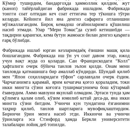
Кўмир туширдим, бандаргоҳда ҳаммоллик қилдим, жут
(каноп) тайёрлайдиган фабрикада ишладим. Фабрикада
тонгги соат олтидан кеч соат еттигача тер тўкишга тўғри
келарди. Кейинги йил яна денгиз сафарига отланишни
мўлжаллагандим. Бироқ кемадош оғайниларимга қўшилиш
насиб этмади. Улар “Мери Томас”да сузиб кетишибди —
тақдирни қарангки, кема бутун жамоаси билан денгиз қаърига
ғарқ бўлибди.
Фабрикада ишлаб юрган кезларимдаёқ ёзишни машқ қила
бошлагандим. Фабрикада иш ўн уч соат давом этар, ижод
учун вақт жуда оз қоларди. Сан Францискодаги “Колл”
ҳафталиги очерк бўйича танлов эълон қилди. Онам мени
танловда қатнашишга бир амаллаб кўндирди. Шундай қилиб
мен “Япон соҳилларидаги тўфон” сарлавҳали очерк ёздим.
Чарчаганимга қарамай, ярим кечагача қоғоз қораладим, токи
икки мингта сўзни коғозга туширмагунимча бош кўтармай
ёзавердим. Аммо мавзуни якунлай олмадим. Эртаси тунда ҳам
қўлимга қалам олиб, кўзим юмилиб кетай деса-да, яна икки
мингта сўзни битдим. Учинчи кун тундагина ёзганимни
таҳрир қилиб, танлов шартларига мувофиқлаштирдим.
Биринчи ўрин менга насиб этди. Иккинчи ва учинчи
ўринларга эса Стэнфорд ҳамда Беркли университети
талабалари лойиқ деб топилди.