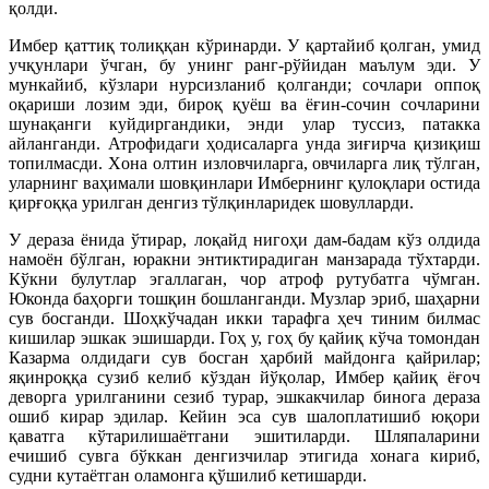
қолди.
Имбер қаттиқ толиққан кўринарди. У қартайиб қолган, умид
учқунлари ўчган, бу унинг ранг-рўйидан маълум эди. У
мункайиб, кўзлари нурсизланиб қолганди; сочлари оппоқ
оқариши лозим эди, бироқ қуёш ва ёғин-сочин сочларини
шунақанги куйдиргандики, энди улар туссиз, патакка
айланганди. Атрофидаги ҳодисаларга унда зиғирча қизиқиш
топилмасди. Xона олтин изловчиларга, овчиларга лиқ тўлган,
уларнинг ваҳимали шовқинлари Имбернинг қулоқлари остида
қирғоққа урилган денгиз тўлқинларидек шовулларди.
У дераза ёнида ўтирар, лоқайд нигоҳи дам-бадам кўз олдида
намоён бўлган, юракни энтиктирадиган манзарада тўхтарди.
Кўкни булутлар эгаллаган, чор атроф рутубатга чўмган.
Юконда баҳорги тошқин бошланганди. Музлар эриб, шаҳарни
сув босганди. Шоҳкўчадан икки тарафга ҳеч тиним билмас
кишилар эшкак эшишарди. Гоҳ у, гоҳ бу қайиқ кўча томондан
Казарма олдидаги сув босган ҳарбий майдонга қайрилар;
яқинроққа сузиб келиб кўздан йўқолар, Имбер қайиқ ёғоч
деворга урилганини сезиб турар, эшкакчилар бинога дераза
ошиб кирар эдилар. Кейин эса сув шалоплатишиб юқори
қаватга кўтарилишаётгани эшитиларди. Шляпаларини
ечишиб сувга бўккан денгизчилар этигида хонага кириб,
судни кутаётган оламонга қўшилиб кетишарди.