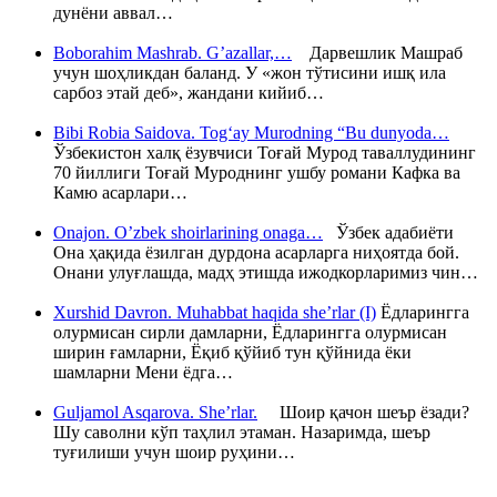
дунёни аввал…
Boborahim Mashrab. G’azallar,…
Дарвешлик Машраб
учун шоҳликдан баланд. У «жон тўтисини ишқ ила
сарбоз этай деб», жандани кийиб…
Bibi Robia Saidova. Tog‘ay Murodning “Bu dunyoda…
Ўзбекистон халқ ёзувчиси Тоғай Мурод таваллудининг
70 йиллиги Тоғай Муроднинг ушбу романи Кафка ва
Камю асарлари…
Onajon. O’zbek shoirlarining onaga…
Ўзбек адабиёти
Она ҳақида ёзилган дурдона асарларга ниҳоятда бой.
Онани улуғлашда, мадҳ этишда ижодкорларимиз чин…
Xurshid Davron. Muhabbat haqida she’rlar (I)
Ёдларингга
олурмисан сирли дамларни, Ёдларингга олурмисан
ширин ғамларни, Ёқиб қўйиб тун қўйнида ёки
шамларни Мени ёдга…
Guljamol Asqarova. She’rlar.
Шоир қачон шеър ёзади?
Шу саволни кўп таҳлил этаман. Назаримда, шеър
туғилиши учун шоир руҳини…