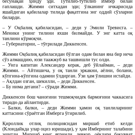
бесўнақай ҳинду эди. Тутилиб-тутилиб Имбер билан
гаплашди. Жимми ситхадан эди; ўлканинг ичкарисида
яшайдиган қабилалар тилида фақатгина энг оддий сўзларни
биларди.
– У Оқбалиқ қабиласидан, – деди у Эмили Тревисга. –
Меники унинг тилини яхши билмайди. У энг катта оқ
танлини кўрмоқчи.
– Губернаторни, – тўғрилади Диккенсен.
Жимми Оқбалиқ қабиласидан бўлган одам билан яна бир неча
сўз алмашдию, юзи таажжуб ва ташвишли тус олди.
– Унга капитан Александер керак, деб ўйлайман, – деди
Жимми. – Айтишича, у оқ танли эркакни, аёлни, болани,
кўпгина-кўпгина одамни ўлдирган. Ўзи ҳам ўлишни истайди.
– Ақлдан озган, шекилли, – деди Диккенсен.
– Бу нима дегани? – сўради Жимми.
Диккенсен бош чаноғини тешмоқчидек бармоғини чаккасига
тиради-да айлантирди.
– Балки, балки, – деди Жимми ҳамон оқ танлиларнинг
каттасини сўраётган Имберга ўгирилиб.
Қироллик отлиқ полициясидан миршаб етиб келди
(Клондайкда улар оциз юришади), у ҳам Имбернинг талабини
эшитди. Миршаб кенг яғринли, девкор, оёқлари бақувват