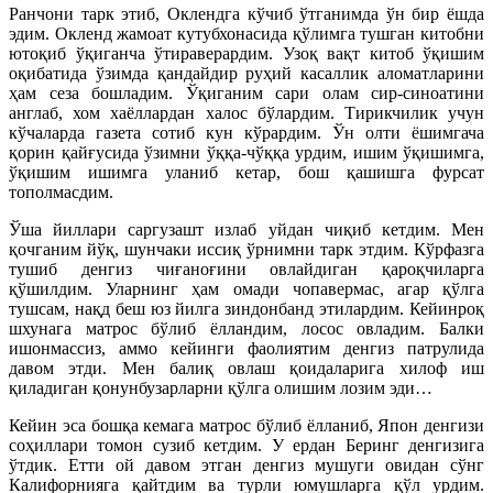
Ранчони тарк этиб, Оклендга кўчиб ўтганимда ўн бир ёшда
эдим. Окленд жамоат кутубхонасида қўлимга тушган китобни
ютоқиб ўқиганча ўтираверардим. Узоқ вақт китоб ўқишим
оқибатида ўзимда қандайдир руҳий касаллик аломатларини
ҳам сеза бошладим. Ўқиганим сари олам сир-синоатини
англаб, хом хаёллардан халос бўлардим. Тирикчилик учун
кўчаларда газета сотиб кун кўрардим. Ўн олти ёшимгача
қорин қайғусида ўзимни ўққа-чўққа урдим, ишим ўқишимга,
ўқишим ишимга уланиб кетар, бош қашишга фурсат
тополмасдим.
Ўша йиллари саргузашт излаб уйдан чиқиб кетдим. Мен
қочганим йўқ, шунчаки иссиқ ўрнимни тарк этдим. Кўрфазга
тушиб денгиз чиғаноғини овлайдиган қароқчиларга
қўшилдим. Уларнинг ҳам омади чопавермас, агар қўлга
тушсам, нақд беш юз йилга зиндонбанд этилардим. Кейинроқ
шхунага матрос бўлиб ёлландим, лосос овладим. Балки
ишонмассиз, аммо кейинги фаолиятим денгиз патрулида
давом этди. Мен балиқ овлаш қоидаларига хилоф иш
қиладиган қонунбузарларни қўлга олишим лозим эди…
Кейин эса бошқа кемага матрос бўлиб ёлланиб, Япон денгизи
соҳиллари томон сузиб кетдим. У ердан Беринг денгизига
ўтдик. Етти ой давом этган денгиз мушуги овидан сўнг
Калифорнияга қайтдим ва турли юмушларга қўл урдим.