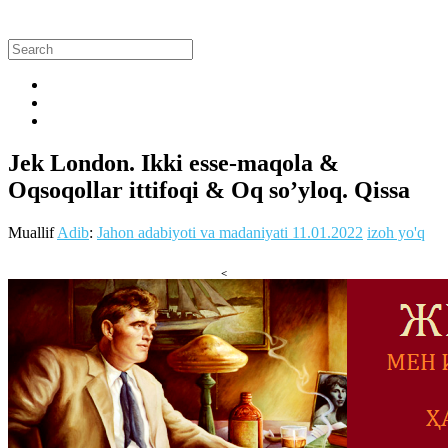
Jek London. Ikki esse-maqola &
Oqsoqollar ittifoqi & Oq so’yloq. Qissa
Muallif
Adib
:
Jahon adabiyoti va madaniyati
11.01.2022
izoh yo'q
<