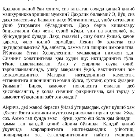
Қадрдон жаноб ёки хоним, сиз танлаган соҳада қандай қилиб
машҳурликка эришиш мумкин? Даҳолик биланми? Э, йўқ, сиз
даҳо эмассиз-ку. Башарти даҳо бўлганингизда, ушбу сатрларни
ўқиб ўтирмаган бўлардингиз. Даҳо барча кишанлару
бидъатларни бир четга суриб қўяди, уни на жиловлаб, на
бўйсундириб бўлади. Даҳо, raraavis1 , сизу бизга ўхшаб, қачон
қарама, ялло қилиб юрмайди. Лекин бу ҳолатда сиз
иқтидорлимисиз? Ҳа, албатта, ҳамма гап яширин имкониятда.
Йўргакда ётган Ҳеркулеснинг мушаклари нимжон эди.
Сизнинг ҳолатингизда ҳам худди шу: иқтидорингиз тўла-
тўкис шаклланмаган. Агар у етарлича озуқа олиб,
тарбияланланганда, ушбу мақолани ўқиб, вақтингизни зое
кетказмасдингиз. Магарки, иқтидорингиз камолотга
етганлигига ишончингиз комил бўлса, тўхтанг, ортиқ буларни
ўқиманг! Бироқ камолот поғонасига етмаган деб
ҳисобласангиз, у ҳолда сизнинг фикрингизча, қай тарзда у
камолот чўққисини забт эта олади?
Айрича, деб жавоб берасиз ўйлаб ўтирмасдан, сўнг қўшиб ҳам
қўясиз: ўзига хосликни мунтазам ривожлантирган ҳолда. Жуда
соз. Аммо гап бунда эмас – буни, ҳатто ёш бола ҳам билади –
ҳамма гап қандай қилиб айрича бўлишда. Қандай қилиб
ўқувчида асарларингизга иштиёқмандлик уйғотиш,
ноширларни эса ёзганларингизнинг пайига тушириш