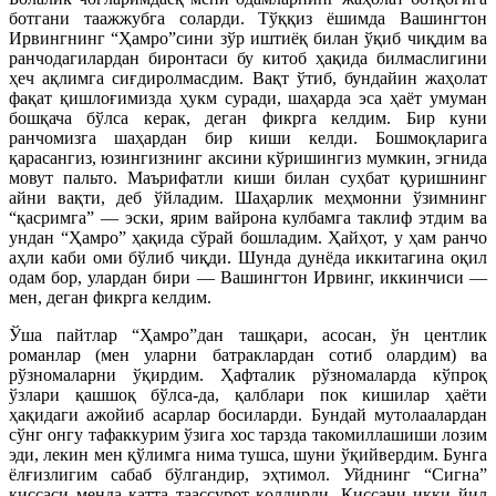
ботгани таажжубга соларди. Тўққиз ёшимда Вашингтон
Ирвингнинг “Ҳамро”сини зўр иштиёқ билан ўқиб чиқдим ва
ранчодагилардан биронтаси бу китоб ҳақида билмаслигини
ҳеч ақлимга сиғдиролмасдим. Вақт ўтиб, бундайин жаҳолат
фақат қишлоғимизда ҳукм суради, шаҳарда эса ҳаёт умуман
бошқача бўлса керак, деган фикрга келдим. Бир куни
ранчомизга шаҳардан бир киши келди. Бошмоқларига
қарасангиз, юзингизнинг аксини кўришингиз мумкин, эгнида
мовут пальто. Маърифатли киши билан суҳбат қуришнинг
айни вақти, деб ўйладим. Шаҳарлик меҳмонни ўзимнинг
“қасримга” — эски, ярим вайрона кулбамга таклиф этдим ва
ундан “Ҳамро” ҳақида сўрай бошладим. Ҳайҳот, у ҳам ранчо
аҳли каби оми бўлиб чиқди. Шунда дунёда иккитагина оқил
одам бор, улардан бири — Вашингтон Ирвинг, иккинчиси —
мен, деган фикрга келдим.
Ўша пайтлар “Ҳамро”дан ташқари, асосан, ўн центлик
романлар (мен уларни батраклардан сотиб олардим) ва
рўзномаларни ўқирдим. Ҳафталик рўзномаларда кўпроқ
ўзлари қашшоқ бўлса-да, қалблари пок кишилар ҳаёти
ҳақидаги ажойиб асарлар босиларди. Бундай мутолаалардан
сўнг онгу тафаккурим ўзига хос тарзда такомиллашиши лозим
эди, лекин мен қўлимга нима тушса, шуни ўқийвердим. Бунга
ёлғизлигим сабаб бўлгандир, эҳтимол. Уйднинг “Сигна”
қиссаси менда катта таассурот қолдирди. Қиссани икки йил