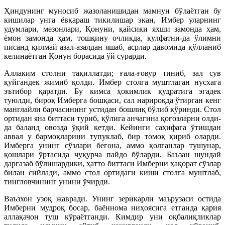
Ҳиндунинг муносиб жазоланишидан мамнун бўлаётган бу
кишилар унга ёвқараш тикилишар экан, Имбер уларнинг
удумлари, мезонлари, Қонуни, қайсики яхши замонда ҳам,
ёмон замонда ҳам, тошқину очликда, кулфатни-да ўлимни
писанд қилмай азал-азалдан яшаб, асрлар давомида қўлланиб
келинаётган Қонун борасида ўй сурарди.
Аллаким столни тақиллатди; ғала-ғовур тиниб, зал сув
қуйгандек жимиб қолди. Имбер столга муштлаган нусхага
эътибор қаратди. Бу кимса ҳокимлик қудратига эгадек
туюлди, бироқ Имберга бошқаси, сал нарироқда ўтирган кенг
манглайли барчасининг устидан бошлиқ бўлиб кўринди. Стол
ортидан яна биттаси туриб, қўлига анчагина қоғозларни олди-
да баланд овозда ўқий кетди. Кейинги саҳифага ўтишдан
аввал у бармоқларини тупуклаб, бир томоқ қириб оларди.
Имберга унинг сўзлари бегона, аммо қолганлар тушунар,
қошлари ўртасида чуқурча пайдо бўларди. Баъзан шундай
дарғазаб бўлишардики, ҳатто биттаси Имберни ҳақорат сўзлар
билан сийлади, аммо стол ортидаги киши столга муштлаб,
тингловчининг унини ўчирди.
Ваъзхон узоқ жавради. Унинг зерикарли маърузаси остида
Имберни мудроқ босар, баённома ниҳоясига етганда қария
аллақачон туш кўраётганди. Кимдир уни оқбалиқликлар