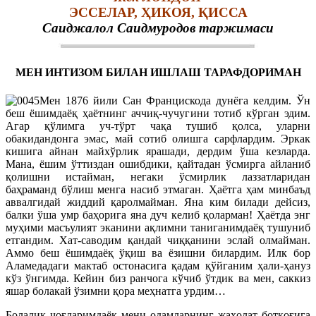
ЭССЕЛАР, ҲИКОЯ, ҚИССА
Саиджалол Саидмуродов таржимаси
МЕН ИНТИЗОМ БИЛАН ИШЛАШ ТАРАФДОРИМАН
Мен 1876 йили Сан Францискода дунёга келдим. Ўн
беш ёшимдаёқ ҳаётнинг аччиқ-чучугини тотиб кўрган эдим.
Агар қўлимга уч-тўрт чақа тушиб қолса, уларни
обакидандонга эмас, май сотиб олишга сарфлардим. Эркак
кишига айнан майхўрлик ярашади, дердим ўша кезларда.
Мана, ёшим ўттиздан ошибдики, қайтадан ўсмирга айланиб
қолишни истайман, негаки ўсмирлик лаззатларидан
баҳраманд бўлиш менга насиб этмаган. Ҳаётга ҳам минбаъд
аввалгидай жиддий қаролмайман. Яна ким билади дейсиз,
балки ўша умр баҳорига яна дуч келиб қоларман! Ҳаётда энг
муҳими масъулият эканини ақлимни таниганимдаёқ тушуниб
етгандим. Хат-саводим қандай чиққанини эслай олмайман.
Аммо беш ёшимдаёқ ўқиш ва ёзишни билардим. Илк бор
Аламедадаги мактаб остонасига қадам қўйганим ҳали-ҳануз
кўз ўнгимда. Кейин биз ранчога кўчиб ўтдик ва мен, саккиз
яшар болакай ўзимни қора меҳнатга урдим…
Болалик чоғларимдаёқ мени одамларнинг жаҳолат ботқоғига