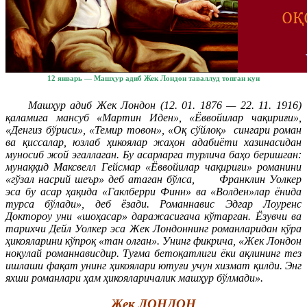
12 январь — Машҳур адиб Жек Лондон таваллуд топган кун
Машҳур адиб Жек Лондон (12. 01. 1876 — 22. 11. 1916)
қаламига мансуб «Мартин Иден», «Ёввойилар чақириғи»,
«Денгиз бўриси», «Темир товон», «Оқ сўйлоқ» сингари роман
ва қиссалар, юзлаб ҳикоялар жаҳон адабиёти хазинасидан
муносиб жой эгаллаган. Бу асарларга турлича баҳо беришган:
мунаққид Максвелл Гейсмар «Ёввойилар чақириғи» романини
«гўзал насрий шеър» деб атаган бўлса,
Франклин Уолкер
эса бу асар ҳақида «Гаклберри Финн» ва «Волден»лар ёнида
турса бўлади», деб ёзади. Романнавис Эдгар Лоуренс
Доктороу уни «шоҳасар» даражасигача кўтарган. Ёзувчи ва
тарихчи Дейл Уолкер эса Жек Лондоннинг романларидан кўра
ҳикояларини кўпроқ «тан олган». Унинг фикрича, «Жек Лондон
ноқулай романнависдир. Туғма бетоқатлиги ёки ақлининг тез
ишлаши фақат унинг ҳикоялари ютуғи учун хизмат қилди. Энг
яхши романлари ҳам ҳикояларичалик машҳур бўлмади».
Жек ЛОНДОН