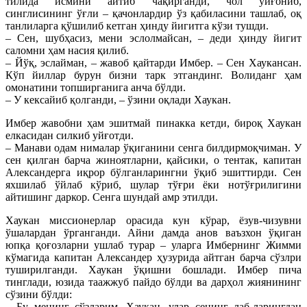
тилида исмини айтиб чақирганди, чол уйғониб,
синглисининг ўғли – қачонлардир ўз қабиласини ташлаб, оқ
танлиларга қўшилиб кетган ҳинду йигитга кўзи тушди.
– Сен, шубҳасиз, мени эслолмайсан, – деди ҳинду йигит
саломни ҳам насия қилиб.
– Йўқ, эслайман, – жавоб қайтарди Имбер. – Сен Xаукансан.
Кўп йиллар бурун бизни тарк этгандинг. Волиданг ҳам
омонатини топширганига анча бўлди.
– У кексайиб қолганди, – ўзини оқлади Xаукан.
Имбер жавобни ҳам эшитмай пинакка кетди, бироқ Xаукан
елкасидан силкиб уйғотди.
– Манави одам нималар ўқиганини сенга билдирмоқчиман. У
сен қилган барча жиноятларни, қайсики, о тентак, капитан
Александерга иқрор бўлганларингни ўқиб эшиттирди. Сен
яхшилаб ўйлаб кўриб, шулар тўғри ёки нотўғрилигини
айтишинг даркор. Сенга шундай амр этилди.
Хаукан миссионерлар орасида кун кўрар, ёзув-чизувни
ўшалардан ўрганганди. Айни дамда анов ваъзхон ўқиган
юпқа қоғозларни ушлаб турар – уларга Имбернинг Жимми
кўмагида капитан Александер ҳузурида айтган барча сўзлри
туширилганди. Xаукан ўқишни бошлади. Имбер пича
тинглади, юзида таажжуб пайдо бўлди ва дарҳол жиянининг
сўзини бўлди:
– Бу менинг сўзларим, Xаукан, улар сенинг лаб-ларингдан