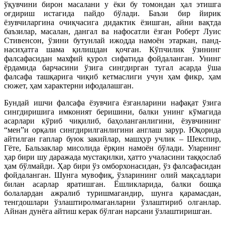
ўқувчини бирон масалани у ёки бу томондан ҳал этишга
оғдириш истагида пайдо бўлади. Баъзи бир йирик
ёзувчиларгина очиқчасига дидактик ёзишган, айни вақтда
баъзилар, масалан, дангал ва нафосатли ёзган Роберт Луис
Стивенсон, ўзини бутунлай ижодда намоён этаркан, панд-
насиҳатга шама қилишдан қочган. Кўпчилик ўзининг
фалсафасидан махфий қурол сифатида фойдаланган. Унинг
ёрдамида барчасини ўзига сингдирган тугал асарда ўша
фалсафа ташқарига чиқиб кетмаслиги учун ҳам фикр, ҳам
сюжет, ҳам характерни ифодалашган.
Бундай ишчи фалсафа ёзувчига ёзганларини нафақат ўзига
сингдиришига имконият беришини, балки унинг кўмагида
асарлари кўриб чиқилиб, баҳоланганлигини, ёзувчининг
“мен”и орқали сингдирилганлигини англаш зарур. Юқорида
айтилган гаплар буюк закийлар, машҳур учлик – Шекспир,
Гёте, Бальзаклар мисолида ёрқин намоён бўлади. Уларнинг
ҳар бири шу даражада мустақилки, ҳатто учаласини таққослаб
ҳам бўлмайди. Ҳар бири ўз омборхонасидан, ўз фалсафасидан
фойдаланган. Шунга мувофиқ, ўзларининг олий мақсадлари
билан асарлар яратишган. Ёшликларида, балки бошқа
болалардан ажралиб туришмагандир, шунга қарамасдан,
тенгдошлари ўзлаштиролмаганларни ўзлаштириб олганлар.
Айнан дунёга айтиш керак бўлган нарсани ўзлаштиришган.