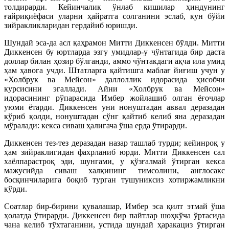
толдирарди. Кейинчалик ўнлаб кишилар ҳиндунинг
ғайриқиёфаси уларни ҳайратга солганини эслаб, кун бўйи
зийракликларидан гердайиб юришди.
Шундай эса-да асл қаҳрамон Митти Диккенсен бўлди. Митти
Диккенсен бу юртларда эзгу умидлар-у чўнтагида бир даста
доллар билан ҳозир бўлганди, аммо чўнтакдаги ақча ила умид
ҳам ҳавога учди. Штатларга қайтишга маблағ йиғиш учун у
«Холбрук ва Мейсон» даллоллик идорасида ҳисобчи
курсисини эгаллади. Айни «Холбрук ва Мейсон»
идорасининг рўпарасида Имбер жойлашиб олган ёғочлар
уюми ётарди. Диккенсен уни нонуштадан аввал деразадан
кўриб қолди, нонуштадан сўнг қайтиб келиб яна деразадан
мўралади: кекса сиваш ҳалигача ўша ерда ўтирарди.
Диккенсен тез-тез деразадан назар ташлаб турди; кейинроқ у
ҳам зийраклигидан фахрланиб юрди. Митти Диккенсен сал
хаёлпарастроқ эди, шунгами, у қўзғалмай ўтирган кекса
мажусийда сиваш халқининг тимсолини, англосакс
босқинчиларига боқиб турган тушуниксиз хотиржамликни
кўрди.
Соатлар бир-бирини қувалашар, Имбер эса қилт этмай ўша
ҳолатда ўтирарди. Диккенсен бир пайтлар шоҳкўча ўртасида
чана келиб тўхтаганини, устида шундай ҳаракациз ўтирган