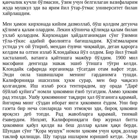
қанчалик кучли бўлмасин, ўзим учун белгилаган вазифаларим
жуда мушкул эди ва ярим йил ўтар-ўтмас университет билан
хайрлашдим.
Мен ҳамон кирхонада кийим дазмоллаб, бўш қолдим дегунча
қўлимга қалам олардим. Лекин кўпинча қўлимда қалам билан
ухлаб қолардим. Кирхонадан ҳайдалганимдан сўнг ўзимни
тўла-тўкис адабий фаолиятга бағишладим. Қўлёзмаларим
устида уч ой ўтириб, мендан ёзувчи чиқмайди, деган қарорга
келдим ва олтин излаб Клондайкка йўл олдим. Бир йил ўтмай
хасталаниб, ватанга қайтишга мажбур бўлдим. 1900 мил
масофани денгизда эшкак эшиб ўтишга тўғри келди.
Клондайк сафарида юрганимда тўсатдан отам вафот этди.
Энди оила ташвишлари менинг гарданимга тушди.
Калифорнияда ишсизлик ҳукм сурар, мен бир чақасиз
қолгандим. Иш излаб роса тентирадим, шу орада “Дарё
бўйлаб қуйига” номли ҳикоямни ёзиб тугатдим. Аммо ҳикоям
рад этилди. Ушбу ҳикоямнинг тақдири ҳал бўлганига қарамай,
йигирма минг сўздан иборат янги ҳикоямни ёздим. Уни бир
газета бир неча сонларида чоп этмоқчи эди, бироқ ҳикояни
яроқсиз деб топди. Рад жавобларга қарамай, тинмай
ёзавердим. Ниҳоят, Калифорниядаги бир журнал битта
ҳикоямни қабул қилди ва беш доллар қалам ҳақи берди.
Шундан сўнг “Қора мушук” номли ҳикоям учун қирқ доллар
таклиф қилишди. Шу тарзда ишларим юришиб кетди. Энди