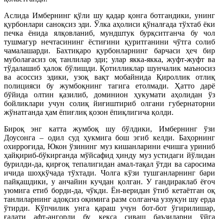
Аслида Имбернинг қўли шу қадар қонга ботгандики, унинг
қурбонлари саноқсиз эди. Ўлка аҳолиси қўналғада тўхтаб ёки
печка ёнида ялқовланиб, мундштук бурқситганча бу чол
тушмагур нечтасининг ёстиғини қуритганини чўтга солиб
чамалашарди. Бахтиқаро қурбонларнинг барчаси ҳеч бир
муболағасиз оқ танлилар эди; улар якка-якка, жуфт-жуфт ва
тўдалашиб ҳалок бўлишди. Қотилликлар шунчалик маъносиз
ва асоссиз эдики, узоқ вақт мобайнида Қироллик отлиқ
полицияси бу жумбоқнинг тагига етолмади. Ҳатто дарё
бўйида олтин қазилиб, доминион ҳукумати аҳолидан ўз
бойликлари учун солиқ йиғиштириб олгани губернаторни
жўнатганда ҳам ёпиғлиқ қозон ёпиқлигича қолди.
Бироқ энг катта жумбоқ шу бўлдики, Имбернинг ўзи
Доусонга – одил суд ҳукмига бош эгиб келди. Баҳорнинг
охирроғида, Юкон ўзининг муз кишанларини ечишга уриниб
ҳайқириб-бўкирганда мўйсафид ҳинду муз устидаги йўлидан
бурилди-да, қирғоқ тепалигидан амал-тақал ўтди ва саросима
ичида шоҳкўчада тўхтади. Чолга кўзи тушганларнинг бари
пайқашдики, у анчайин кучдан қолган. У гандираклаб ёғоч
уюмига етиб борди-да, чўкди. Ён-веридан ўтиб кетаётган оқ
танлиларнинг адоқсиз оқимига разм солганча уззукун шу ерда
ўтирди. Кўпчилик унга қараш учун бот-бот ўгирилишар,
ғалати афт-ангорли бу кекса сиваш баъзиларни ўйга