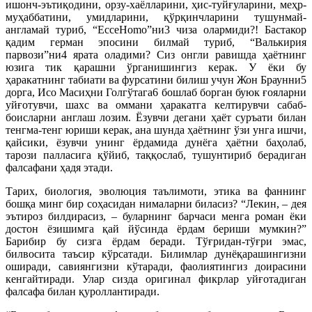
ишонч-эътиқодини, орзу-хаёлларини, ҳис-туйғуларини, меҳр-
муҳаббатини, умидларини, қўрқинчларини тушунмай-
англамай туриб, “EcceHomo”ни3 чиза олармиди?! Бастакор
қадим герман эпосини билмай туриб, “Валькирия
парвози”ни4 ярата оладими? Сиз онгли равишда ҳаётнинг
юзига тик қарашни ўрганишингиз керак. У ёки бу
ҳаракатнинг табиати ва фурсатини билиш учун Жон Браунни5
дорга, Исо Масиҳни Голгўтага6 бошлаб борган буюк ғояларни
уйғотувчи, шахс ва оммани ҳаракатга келтирувчи сабаб-
боисларни англаш лозим. Ёзувчи дегани ҳаёт суръати билан
тенгма-тенг юриши керак, ана шунда ҳаётнинг ўзи унга ишчи,
қайсики, ёзувчи унинг ёрдамида дунёга ҳаётни баҳолаб,
тарози палласига қўйиб, таққослаб, тушунтириб берадиган
фалсафани ҳадя этади.
Тарих, биология, эволюция таълимоти, этика ва фаннинг
бошқа минг бир соҳасидан нималарни биласиз? “Лекин, – дея
эътироз билдирасиз, – буларнинг барчаси менга роман ёки
достон ёзишимга қай йўсинда ёрдам бериши мумкин?”
Барибир бу сизга ёрдам беради. Тўғридан-тўғри эмас,
билвосита таъсир кўрсатади. Билимлар дунёқарашингизни
оширади, савиянгизни кўтаради, фаолиятингиз доирасини
кенгайтиради. Улар сизда оригинал фикрлар уйғотадиган
фалсафа билан қуроллантиради.