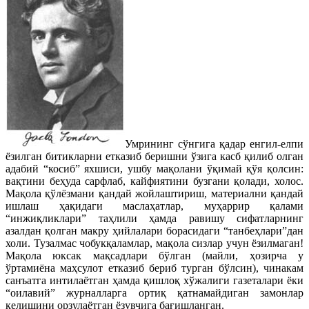
Умрининг сўнгига қадар енгил-елпи
ёзилган битикларни етказиб беришни ўзига касб қилиб олган
адабий “косиб” яхшиси, ушбу мақолани ўқимай қўя қолсин:
вақтини беҳуда сарфлаб, кайфиятини бузгани қолади, холос.
Мақола қўлёзмани қандай жойлаштириш, материални қандай
ишлаш ҳақидаги маслаҳатлар, муҳаррир қалами
“инжиқликлари” таҳлили ҳамда равишу сифатларнинг
азалдан қолган макру ҳийлалари борасидаги “танбеҳлари”дан
холи. Тузалмас чобукқаламлар, мақола сизлар учун ёзилмаган!
Мақола юксак мақсадлари бўлган (майли, ҳозирча у
ўртамиёна маҳсулот етказиб бериб турган бўлсин), чинакам
санъатга интилаётган ҳамда қишлоқ хўжалиги газеталари ёки
“оилавий” журналларга ортиқ қатнамайдиган замонлар
келишини орзулаётган ёзувчига бағишланган.