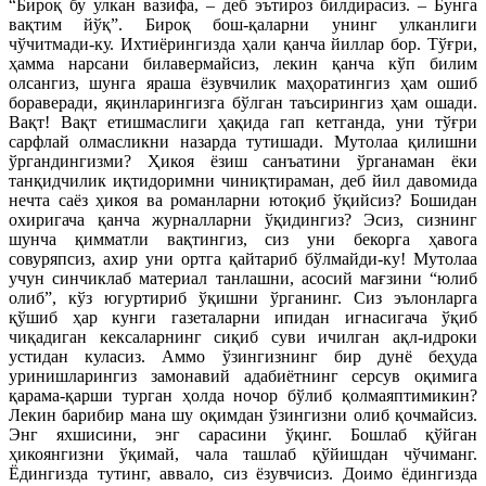
“Бироқ бу улкан вазифа, – деб эътироз билдирасиз. – Бунга
вақтим йўқ”. Бироқ бош-қаларни унинг улканлиги
чўчитмади-ку. Ихтиёрингизда ҳали қанча йиллар бор. Тўғри,
ҳамма нарсани билавермайсиз, лекин қанча кўп билим
олсангиз, шунга яраша ёзувчилик маҳоратингиз ҳам ошиб
бораверади, яқинларингизга бўлган таъсирингиз ҳам ошади.
Вақт! Вақт етишмаслиги ҳақида гап кетганда, уни тўғри
сарфлай олмасликни назарда тутишади. Мутолаа қилишни
ўргандингизми? Ҳикоя ёзиш санъатини ўрганаман ёки
танқидчилик иқтидоримни чиниқтираман, деб йил давомида
нечта саёз ҳикоя ва романларни ютоқиб ўқийсиз? Бошидан
охиригача қанча журналларни ўқидингиз? Эсиз, сизнинг
шунча қимматли вақтингиз, сиз уни бекорга ҳавога
совуряпсиз, ахир уни ортга қайтариб бўлмайди-ку! Мутолаа
учун синчиклаб материал танлашни, асосий мағзини “юлиб
олиб”, кўз югуртириб ўқишни ўрганинг. Сиз эълонларга
қўшиб ҳар кунги газеталарни ипидан игнасигача ўқиб
чиқадиган кексаларнинг сиқиб суви ичилган ақл-идроки
устидан куласиз. Аммо ўзингизнинг бир дунё беҳуда
уринишларингиз замонавий адабиётнинг серсув оқимига
қарама-қарши турган ҳолда ночор бўлиб қолмаяптимикин?
Лекин барибир мана шу оқимдан ўзингизни олиб қочмайсиз.
Энг яхшисини, энг сарасини ўқинг. Бошлаб қўйган
ҳикоянгизни ўқимай, чала ташлаб қўйишдан чўчиманг.
Ёдингизда тутинг, аввало, сиз ёзувчисиз. Доимо ёдингизда