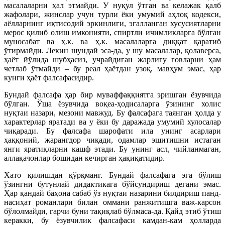
масалаларни ҳал этмайди. У нуқул ўтган ва келажак қалб
жафолари, жинслар учун турли ёки умумий аҳлоқ кодекси,
аёлларнинг иқтисодий эркинлиги, эгалланган хусусиятларни
мерос қилиб олиш имконияти, спиртли ичимликларга бўлган
муносабат ва ҳ.к. ва ҳ.к. масалаларга диққат қаратиб
ўтирмайди. Лекин шундай эса-да, у шу масалалар, қолаверса,
ҳаёт йўлида шубҳасиз, учрайдиган жарлигу ғовларни ҳам
четлаб ўтмайди – бу реал ҳаётдан узоқ, мавҳум эмас, ҳар
кунги ҳаёт фалсафасидир.
Бундай фалсафа ҳар бир муваффаққиятга эришган ёзувчида
бўлган. Ўша ёзувчида воқеа-ҳодисаларга ўзининг холис
нуқтаи назари, мезони мавжуд. Бу фалсафага таянган ҳолда у
характерлар яратади ва у ёки бу даражада умумий хулосалар
чиқаради. Бу фалсафа шарофати ила унинг асарлари
ҳаққоний, жарангдор чиқади, одамлар эшитишни истаган
янги яратиқларни кашф этади. Бу унинг асл, чийланмаган,
аллақачонлар бошидан кечирган ҳақиқатидир.
Хато қилишдан қўрқманг. Бундай фалсафага эга бўлиш
ўзингни бутунлай дидактикага бўйсундириш дегани эмас.
Ҳар қандай баҳона сабаб ўз нуқтаи назарини билдириш панд-
насиҳат романлари билан оммани ранжитишга важ-карсон
бўлолмайди, гарчи буни тақиқлаб бўлмаса-да. Қайд этиб ўтиш
керакки, бу ёзувчилик фалсафаси камдан-кам ҳолларда