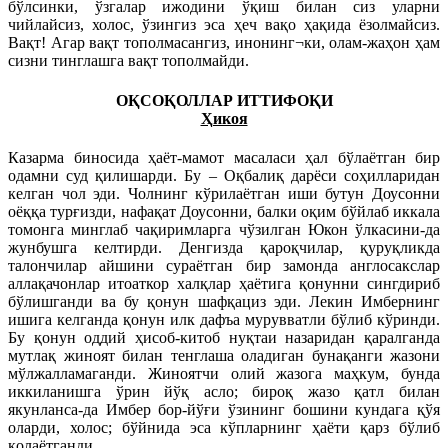
бўлсинки, ўзгалар ижодини ўқиш билан сиз уларни
чийлайсиз, холос, ўзингиз эса ҳеч вақо ҳақида ёзолмайсиз.
Вақт! Агар вақт тополмасангиз, инонинг¬ки, олам-жаҳон ҳам
сизни тинглашга вақт тополмайди.
ОҚСОҚОЛЛАР ИТТИФОҚИ
Ҳикоя
Казарма биносида ҳаёт-мамот масаласи ҳал бўлаётган бир
одамни суд қилишарди. Бу – Оқбалиқ дарёси соҳилларидан
келган чол эди. Чолнинг кўрилаётган иши бутун Доусонни
оёққа турғизди, нафақат Доусонни, балки оқим бўйлаб иккала
томонга минглаб чақиримларга чўзилган Юкон ўлкасини-да
жунбушга келтирди. Денгизда қароқчилар, қуруқликда
талончилар айшини сураётган бир замонда англосакслар
аллақачонлар итоаткор халқлар ҳаётига қонунни сингдириб
бўлишганди ва бу қонун шафқациз эди. Лекин Имбернинг
ишига келганда қонун илк дафъа мурувватли бўлиб кўринди.
Бу қонун оддий ҳисоб-китоб нуқтаи назаридан қаралганда
мутлақ жиноят билан тенглаша оладиган бунақанги жазони
мўлжалламаганди. Жиноятчи олий жазога маҳкум, бунда
иккиланишга ўрин йўқ асло; бироқ жазо қатл билан
якунланса-да Имбер бор-йўғи ўзининг бошини кундага қўя
оларди, холос; бўйнида эса кўпларнинг ҳаёти қарз бўлиб
қолаётганди.