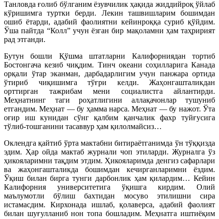
Танловда ғолиб бўлганим ёзувчилик ҳақида жиддийроқ ўйлаб
кўришимга туртки берди. Лекин ташвишларим бошимдан
ошиб ётарди, адабий фаолиятни кейинроққа суриб қўйдим.
Ўша пайтда “Колл” учун ёзган бир мақоламни ҳам таҳририят
рад этганди.
Бутун бошли Қўшма штатларни Калифорниядан тортиб
Бостонгача кезиб чиқдим. Тинч океани соҳилларига Канада
орқали ўтар эканман, дарбадарлигим учун панжара ортида
ўтириб чиқишимга тўғри келди. Жаҳонгашталикдан
орттирган тажрибам мени социалистга айлантирди.
Меҳнатнинг таги роҳатлигини аллақачонлар тушуниб
етгандим. Меҳнат — бу ҳамма нарса. Меҳнат — бу нажот. Ўта
оғир иш кунидан сўнг қалбим қанчалик фахр туйғусига
тўлиб-тошганини тасаввур ҳам қилолмайсиз…
Оклендга қайтиб ўрта мактабни битираётганимда ўн тўққизда
эдим. Ҳар ойда мактаб журнали чоп этиларди. Журналга ўз
ҳикояларимни тақдим этдим. Ҳикояларимда денгиз сафарлари
ва жаҳонгашталикда бошимдан кечирганларимни ёздим.
Ўқиш билан бирга тунги дарбонлик ҳам қилардим… Кейин
Калифорния университетига ўқишга кирдим. Олий
маълумотли бўлиш бахтидан мосуво этилишни сира
истамасдим. Кирхонада ишлаб, қолаверса, адабий фаолият
билан шуғулланиб нон топа бошладим. Меҳнатга иштиёқим