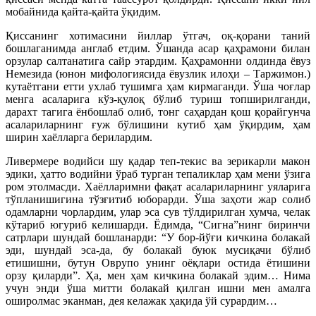
мобайнида қайта-қайта ўқидим.
Қиссанинг хотимасини йиллар ўтгач, оқ-қорани таний
бошлаганимда англаб етдим. Ўшанда асар қаҳрамони билан
орзулар салтанатига сайр этардим. Қаҳрамонни олдинда ёвуз
Немезида (юнон мифологиясида ёвузлик илоҳи – Таржимон.)
кутаётгани етти ухлаб тушимга ҳам кирмаганди. Ўша чоғлар
менга асаларига кўз-қулоқ бўлиб туриш топширилганди,
дарахт тагига ёнбошлаб олиб, тонг саҳардан қош қорайгунча
асалариларнинг ғуж бўлишини кутиб ҳам ўқирдим, ҳам
ширин хаёлларга берилардим.
Ливермере водийси шу қадар теп-текис ва зерикарли макон
эдики, ҳатто водийни ўраб турган тепаликлар ҳам мени ўзига
ром этолмасди. Хаёлларимни фақат асалариларнинг уяларига
тўпланишигина тўзғитиб юборарди. Ўша заҳоти жар солиб
одамларни чорлардим, улар эса сув тўлдирилган хумча, челак
кўтариб югуриб келишарди. Ёдимда, “Сигна”нинг биринчи
сатрлари шундай бошланарди: “У бор-йўғи кичкина болакай
эди, шундай эса-да, бу болакай буюк мусиқачи бўлиб
етишишни, бутун Оврупо унинг оёқлари остида ётишини
орзу қиларди”. Ҳа, мен ҳам кичкина болакай эдим… Нима
учун энди ўша митти болакай қилган ишни мен амалга
оширолмас эканман, дея келажак ҳақида ўй сурардим…