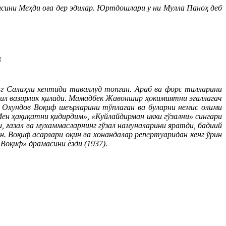
сини Меҳди оға дер эдилар. Юртдошлари у ни Мулла Паноҳ деб
и
г Салаҳли кентида таваллуд топган. Араб ва форс тилларини
йил вазирлик қилади. Мамадбек Жавоншир ҳокимиятни эгаллагач
 Охундов Воқиф шеърларини тўплаган ва буларни немис олими
ен ҳақиқатни қидирдим», «Куйлайдирман икки гўзални» сингари
 ғазал ва мухаммасларнинг гўзал намуналарини яратди, бадиий
. Воқиф асарлари оқин ва хонандалар репертуаридан кенг ўрин
«Воқиф» драмасини ёзди (1937).