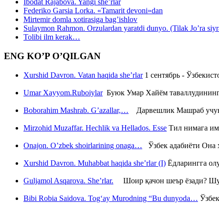
Ibodat Rajabova. Yangi she’rlar
Federiko Garsia Lorka. «Tamarit devoni»dan
Mirtemir domla xotirasiga bag’ishlov
Sulaymon Rahmon. Orzulardan yaratdi dunyo. (Tilak Jo’ra siyrati
Tolibi ilm kerak…
ENG KO’P O’QILGAN
Xurshid Davron. Vatan haqida she’rlar
1 сентябрь - Ўзбекис
Umar Xayyom.Ruboiylar
Буюк Умар Хайём таваллудининг 
Boborahim Mashrab. G’azallar,…
Дарвешлик Машраб учун ш
Mirzohid Muzaffar. Hechlik va Hellados. Esse
Тил нимага им
Onajon. O’zbek shoirlarining onaga…
Ўзбек адабиёти Она ҳ
Xurshid Davron. Muhabbat haqida she’rlar (I)
Ёдларингга ол
Guljamol Asqarova. She’rlar.
Шоир қачон шеър ёзади? Шу с
Bibi Robia Saidova. Tog‘ay Murodning “Bu dunyoda…
Ўзбек