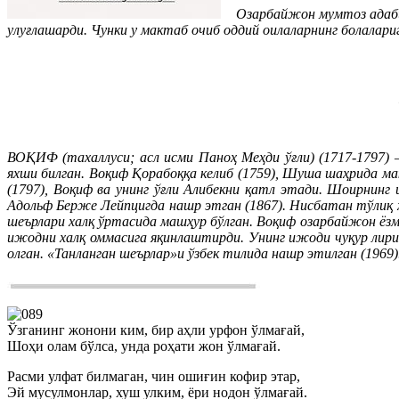
Озарбайжон мумтоз адаби
улуғлашарди. Чунки у мактаб очиб оддий оилаларнинг болалари
ВОҚИФ (тахаллуси; асл исми Паноҳ Меҳди ўғли) (1717-1797)
яхши билган. Воқиф Қорабоққа келиб (1759), Шуша шаҳрида ма
(1797), Воқиф ва унинг ўғли Алибекни қатл этади. Шоирнин
Адольф Берже Лейпцигда нашр этган (1867). Нисбатан тўлиқ ҳ
шеърлари халқ ўртасида машҳур бўлган. Воқиф озарбайжон ёзм
ижодни халқ оммасига яқинлаштирди. Унинг ижоди чуқур лирик
олган. «Танланган шеърлар»и ўзбек тилида нашр этилган (1969
Ўзганинг жонони ким, бир аҳли урфон ўлмағай,
Шоҳи олам бўлса, унда роҳати жон ўлмағай.
Расми улфат билмаган, чин ошиғин кофир этар,
Эй мусулмонлар, хуш улким, ёри нодон ўлмағай.