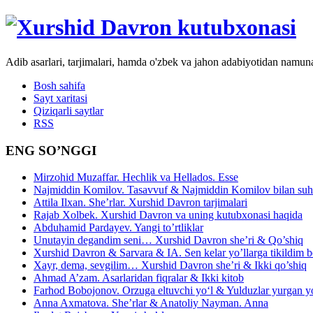
Adib asarlari, tarjimalari, hamda o'zbek va jahon adabiyotidan namun
Bosh sahifa
Sayt xaritasi
Qiziqarli saytlar
RSS
ENG SO’NGGI
Mirzohid Muzaffar. Hechlik va Hellados. Esse
Najmiddin Komilov. Tasavvuf & Najmiddin Komilov bilan suhb
Attila Ilxan. She’rlar. Xurshid Davron tarjimalari
Rajab Xolbek. Xurshid Davron va uning kutubxonasi haqida
Abduhamid Pardayev. Yangi to’rtliklar
Unutayin degandim seni… Xurshid Davron she’ri & Qo’shiq
Xurshid Davron & Sarvara & IA. Sen kelar yo’llarga tikildim
Xayr, dema, sevgilim… Xurshid Davron she’ri & Ikki qo’shiq
Ahmad A’zam. Asarlaridan fiqralar & Ikki kitob
Farhod Bobojonov. Orzuga eltuvchi yo‘l & Yulduzlar yurgan y
Anna Axmatova. She’rlar & Anatoliy Nayman. Anna