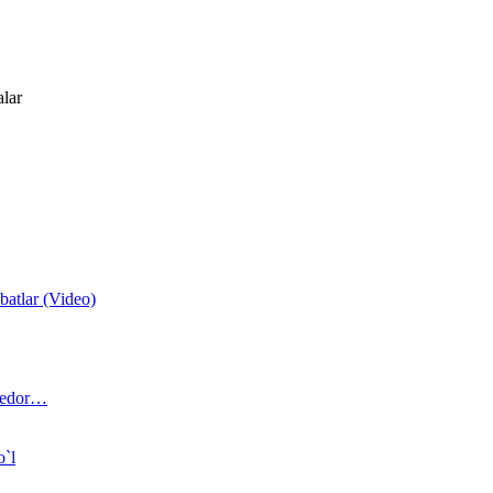
alar
atlar (Video)
 bedor…
o`l