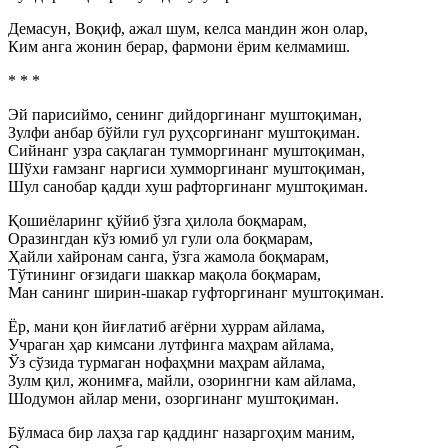
Демасун, Воқиф, ажал шум, келса мандин жон олар,
Ким анга жонин берар, фармони ёрим келмамиш.
* * *
Эй парисиймо, сенинг дийдоргинанг муштоқиман,
Зулфи анбар бўйли гул руҳсоргинанг муштоқиман.
Сийнанг узра сақлаган тумморгинанг муштоқиман,
Шўхи ғамзанг наргиси хумморгинанг муштоқиман,
Шул санобар қадди хуш рафторгинанг муштоқиман.
Қошиёларинг қўйиб ўзга ҳилола боқмарам,
Оразингдан кўз юмиб ул гули ола боқмарам,
Ҳайли хайронам санга, ўзга жамола боқмарам,
Тўтининг оғзидаги шаккар мақола боқмарам,
Ман санинг ширин-шакар гуфторгинанг муштоқиман.
Ёр, мани қон йиғлатиб ағёрни хуррам айлама,
Учраган ҳар кимсани лутфинга маҳрам айлама,
Ўз сўзида турмаган нофаҳмни маҳрам айлама,
Зулм қил, жонимға, майли, озорингни кам айлама,
Шодумон айлар мени, озоргинанг муштоқиман.
Бўлмаса бир лаҳза гар қаддинг назаргоҳим маним,