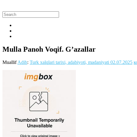
Mulla Panoh Voqif. G’azallar
Muallif
Adib
:
Turk xalqlari tarixi, adabiyoti, madaniyati
02.07.2025
к