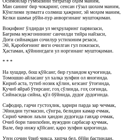
Осимонлар гумбазини титратар оҳим маним,
Ман санинг бир чокаринг, сенсан гўзал шохим маним,
Кўнглими зулматга солмиш ҳажринг, эй моҳим маним,
Келки шамъи рўйи-пур анворгинанг муштоқиман.
Воқифинг ўлдирди ул меҳруларинг парвизаси,
Бағрима мужгонининг санчилди тийра найзаси,
Доғи сийнамдан сочилур устихоним резаси,
Эй, Қаробоғнинг янги очилган гул покизаси,
Ҳастаман, қўйнингдаги ул норгинанг муштоқиман.
* * *
На хушдир, бош қўйсанг, бир гуландом қучоғинда,
Томошшо айласанг ул халқа зулфин ол яноғинда.
Кириб аста, тутиб нозик қўлин, кезсанг ўтоғинда,
Қучиб яйраб ўтирсанг, гоҳ сўлинда, гоҳ соғинда,
Сийнасида сийна, қўл бўйнида, дудоғ дудоғинда.
Сафодир, гарчи густоҳлик, ҳарири парда зар чечмак,
Эйнидин тугмасин, сўнгра, белидин камар ечмак,
Сириб чачвон лаъли ҳандон дудоғида гавҳар очмак,
Очиб бори танихобин, вужудин сарбасар қучмак,
Вале, бир инжу қўйсанг, қаро зулфин қироғинда.
Узун сочин ўриб чиқса, хипча бел, бўйи бастиндан,