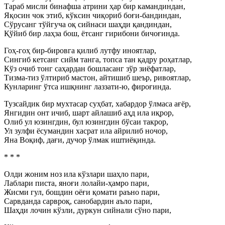
Тараб мисли бинафша атрини ҳар бир камандиндан,
Яқосин чок этиб, кўксин чиқориб боғи-бандиндан,
Сўрусанг тўйгуча оқ сийнаси шаҳди қандиндан,
Қўйиб бир лаҳза бош, ётсанг гирибони бичоғинда.
Гоҳ-гоҳ бир-бировга қилиб лутфу иноятлар,
Сингиб кетсанг сийм танга, топса тан қадру роҳатлар,
Кўз очиб тонг саҳардан бошласанг зўр зиёфатлар,
Тизма-тиз ўлтириб мастон, айтишиб шеър, ривоятлар,
Кунларинг ўтса ишқнинг лаззати-ю, фироғинда.
Тузсайдик бир мухтасар суҳбат, хабардор ўлмаса ағёр,
Янгидин онт ичиб, шарт айлашиб аҳд ила иқрор,
Олиб ул юзингдин, бул юзингдин бўсаи такрор,
Ул зулфи ёсумандин хасрат ила айрилиб ночор,
Яна Воқиф, дағи, дучор ўлмак иштиёқинда.
* * *
Олди жоним ноз ила кўзлари шаҳло пари,
Лаблари писта, яноғи лолайи-ҳамро пари,
Жисми гул, бошдин оёғи қомати раъно пари,
Сарвданда сарвроқ, санобардин аъло пари,
Шаҳди лочин кўзли, дуркун сийнали сўно пари,