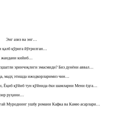
н! Энг азиз ва энг…
н қалб қўрига йўғрилган…
», жандани кийиб…
аҳшатли эринчоқлиги эмасмиди? Биз дунёни аввал…
шда, мадҳ этишда ижодкорларимиз чин…
и, Ёқиб қўйиб тун қўйнида ёки шамларни Мени ёдга…
шоир руҳини…
Тоғай Муроднинг ушбу романи Кафка ва Камю асарлари…