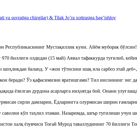
 va suvratiga chizgilar) & Tilak Jo’ra xotirasiga bag’ishlov
тон Республикасининг Мустақиллик куни. Айём муборак бўлси
970 йиллиги олдидан (15 май) Аввал тафаккурда туғилиб, кейи
оҳликдан баланд. У «жон тўтисини ишқ ила сарбоз этай деб
кон беради? Ўз қафасимизни яратишгами? Тил инсоннинг энг д
ақида ёзилган дурдона асарларга ниҳоятда бой. Онани улуғла
урмисан сирли дамларни, Ёдларингга олурмисан ширин ғамларн
аволни кўп таҳлил этаман. Назаримда, шеър туғилиши учун 
истон халқ ёзувчиси Тоғай Мурод таваллудининг 70 йиллиги 