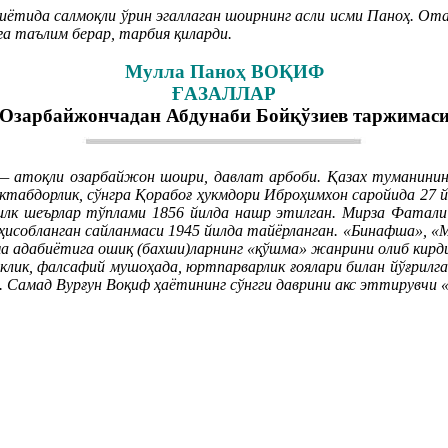
ётида салмоқли ўрин эгаллаган шоирнинг асли исми Паноҳ. Ота
га таълим берар, тарбия қиларди.
Мулла Паноҳ ВОҚИФ
ҒАЗАЛЛАР
Озарбайжончадан Абдунаби Бойқўзиев таржимас
 — атоқли озарбайжон шоири, давлат арбоби. Қазах туманинин
ктабдорлик, сўнгра Қорабоғ ҳукмдори Иброҳимхон саройида 27 
г илк шеърлар тўплами 1856 йилда нашр этилган. Мирза Фатали
исобланган сайланмаси 1945 йилда тайёрланган. «Бинафша», «М
а адабиётига ошиқ (бахши)ларнинг «қўшма» жанрини олиб кирди,
лик, фалсафий мушоҳада, юртпарварлик ғоялари билан йўғрилган
). Самад Вурғун Воқиф ҳаётининг сўнгги даврини акс эттирувчи 