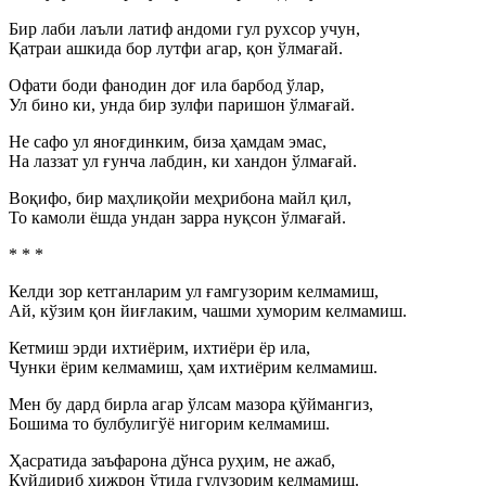
Бир лаби лаъли латиф андоми гул рухсор учун,
Қатраи ашкида бор лутфи агар, қон ўлмағай.
Офати боди фанодин доғ ила барбод ўлар,
Ул бино ки, унда бир зулфи паришон ўлмағай.
Не сафо ул яноғдинким, биза ҳамдам эмас,
На лаззат ул ғунча лабдин, ки хандон ўлмағай.
Воқифо, бир маҳлиқойи меҳрибона майл қил,
То камоли ёшда ундан зарра нуқсон ўлмағай.
* * *
Келди зор кетганларим ул ғамгузорим келмамиш,
Ай, кўзим қон йиғлаким, чашми хуморим келмамиш.
Кетмиш эрди ихтиёрим, ихтиёри ёр ила,
Чунки ёрим келмамиш, ҳам ихтиёрим келмамиш.
Мен бу дард бирла агар ўлсам мазора қўймангиз,
Бошима то булбулигўё нигорим келмамиш.
Ҳасратида заъфарона дўнса руҳим, не ажаб,
Куйдириб ҳижрон ўтида гулузорим келмамиш.