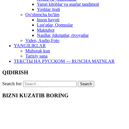
Yangi kitoblar va asarlar taqdimoti
Yoshlar ijodi
Qo'shimcha bo'lim
Inson hayoti
Lug'atlar, Qomuslar
Maktubot
Naqllar, hikmatlar, rivoyatlar
Video, Audio,Foto
YANGILIKLAR
Muborak kun
Tarixiy sana
ТЕКСТЫ НА РУССКОМ — RUSCHA MATNLAR
QIDIRISH
Search for:
BIZNI KUZATIB BORING