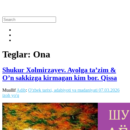
Teglar: Ona
Shukur Xolmirzayev. Ayolga ta’zim &
O’n sakkizga kirmagan kim bor. Qissa
Muallif
Adib
:
O'zbek tarixi, adabiyoti va madaniyati
07.03.2026
izoh yo'q