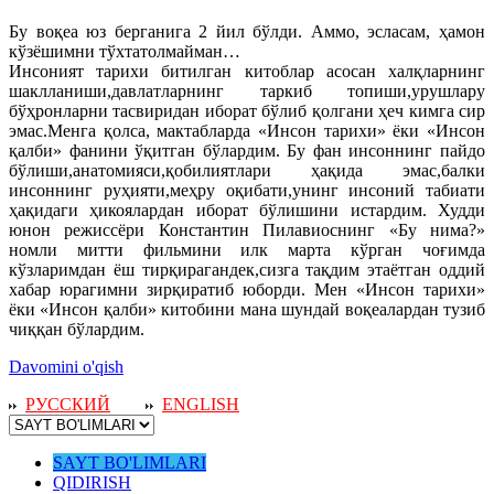
Бу воқеа юз берганига 2 йил бўлди. Аммо, эсласам, ҳамон
кўзёшимни тўхтатолмайман…
Инсоният тарихи битилган китоблар асосан халқларнинг
шаклланиши,давлатларнинг таркиб топиши,урушлару
бўҳронларни тасвиридан иборат бўлиб қолгани ҳеч кимга сир
эмас.Менга қолса, мактабларда «Инсон тарихи» ёки «Инсон
қалби» фанини ўқитган бўлардим. Бу фан инсоннинг пайдо
бўлиши,анатомияси,қобилиятлари ҳақида эмас,балки
инсоннинг руҳияти,меҳру оқибати,унинг инсоний табиати
ҳақидаги ҳикоялардан иборат бўлишини истардим. Худди
юнон режиссёри Константин Пилавиоснинг «Бу нима?»
номли митти фильмини илк марта кўрган чоғимда
кўзларимдан ёш тирқирагандек,сизга тақдим этаётган оддий
хабар юрагимни зирқиратиб юборди. Мен «Инсон тарихи»
ёки «Инсон қалби» китобини мана шундай воқеалардан тузиб
чиққан бўлардим.
Davomini o'qish
РУССКИЙ
ENGLISH
SAYT BO'LIMLARI
QIDIRISH