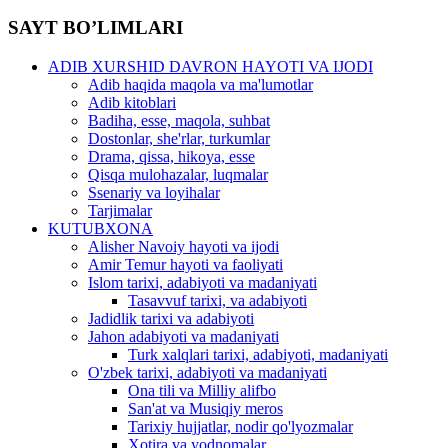
SAYT BO’LIMLARI
ADIB XURSHID DAVRON HAYOTI VA IJODI
Adib haqida maqola va ma'lumotlar
Adib kitoblari
Badiha, esse, maqola, suhbat
Dostonlar, she'rlar, turkumlar
Drama, qissa, hikoya, esse
Qisqa mulohazalar, luqmalar
Ssenariy va loyihalar
Tarjimalar
KUTUBXONA
Alisher Navoiy hayoti va ijodi
Amir Temur hayoti va faoliyati
Islom tarixi, adabiyoti va madaniyati
Tasavvuf tarixi, va adabiyoti
Jadidlik tarixi va adabiyoti
Jahon adabiyoti va madaniyati
Turk xalqlari tarixi, adabiyoti, madaniyati
O'zbek tarixi, adabiyoti va madaniyati
Ona tili va Milliy alifbo
San'at va Musiqiy meros
Tarixiy hujjatlar, nodir qo'lyozmalar
Xotira va yodnomalar