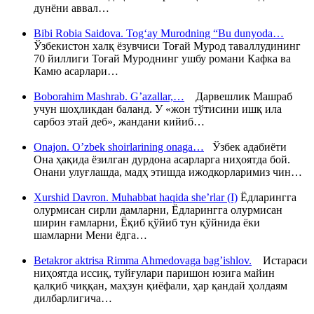
дунёни аввал…
Bibi Robia Saidova. Tog‘ay Murodning “Bu dunyoda…
Ўзбекистон халқ ёзувчиси Тоғай Мурод таваллудининг
70 йиллиги Тоғай Муроднинг ушбу романи Кафка ва
Камю асарлари…
Boborahim Mashrab. G’azallar,…
Дарвешлик Машраб
учун шоҳликдан баланд. У «жон тўтисини ишқ ила
сарбоз этай деб», жандани кийиб…
Onajon. O’zbek shoirlarining onaga…
Ўзбек адабиёти
Она ҳақида ёзилган дурдона асарларга ниҳоятда бой.
Онани улуғлашда, мадҳ этишда ижодкорларимиз чин…
Xurshid Davron. Muhabbat haqida she’rlar (I)
Ёдларингга
олурмисан сирли дамларни, Ёдларингга олурмисан
ширин ғамларни, Ёқиб қўйиб тун қўйнида ёки
шамларни Мени ёдга…
Betakror aktrisa Rimma Ahmedovaga bag’ishlov.
Истараси
ниҳоятда иссиқ, туйғулари паришон юзига майин
қалқиб чиққан, маҳзун қиёфали, ҳар қандай ҳолдаям
дилбарлигича…