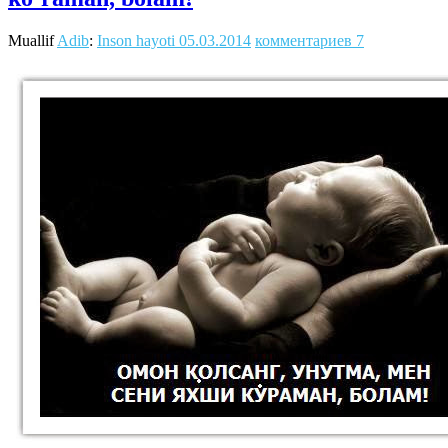
Muallif
Adib
:
Inson hayoti
05.03.2014
комментариев 7