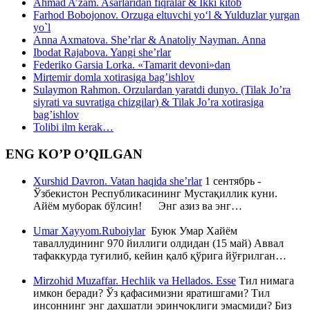
Ahmad A’zam. Asarlaridan fiqralar & Ikki kitob
Farhod Bobojonov. Orzuga eltuvchi yo‘l & Yulduzlar yurgan
yo`l
Anna Axmatova. She’rlar & Anatoliy Nayman. Anna
Ibodat Rajabova. Yangi she’rlar
Federiko Garsia Lorka. «Tamarit devoni»dan
Mirtemir domla xotirasiga bag’ishlov
Sulaymon Rahmon. Orzulardan yaratdi dunyo. (Tilak Jo’ra
siyrati va suvratiga chizgilar) & Tilak Jo’ra xotirasiga
bag’ishlov
Tolibi ilm kerak…
ENG KO’P O’QILGAN
Xurshid Davron. Vatan haqida she’rlar
1 сентябрь -
Ўзбекистон Республикасининг Мустақиллик куни.
Айём муборак бўлсин! Энг азиз ва энг…
Umar Xayyom.Ruboiylar
Буюк Умар Хайём
таваллудининг 970 йиллиги олдидан (15 май) Аввал
тафаккурда туғилиб, кейин қалб қўрига йўғрилган…
Mirzohid Muzaffar. Hechlik va Hellados. Esse
Тил нимага
имкон беради? Ўз қафасимизни яратишгами? Тил
инсоннинг энг даҳшатли эринчоқлиги эмасмиди? Биз