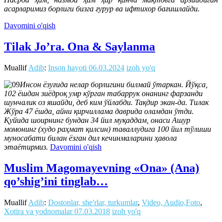
асарларимиз борлиги бизга ғурур ва ифтихор бағишлайди.
Davomini o'qish
Tilak Jo’ra. Ona & Saylanma
Muallif
Adib
:
Inson hayoti
06.03.2024
izoh yo'q
Инсон ёзуғида нелар борлигини билмай ўтаркан. Йўқса,
102 ёшдан зиёдроқ умр кўрган табаррук онанинг фарзанди
шунчалик оз яшайди, деб ким ўйлабди. Тақдир экан-да. Тилак
Жўра 47 ёшда, айни қирчиллама даврида оламдан ўтди.
Қуйида шоирнинг бундан 34 йил муқаддам, онаси Ашур
момонинг (худо раҳмат қилсин) таваллудига 100 йил тўлиши
муносабати билан ёзган дил кечинмаларини ҳавола
этаётирмиз.
Davomini o'qish
Muslim Magomayevning «Ona» (Ana)
qo’shig’ini tinglab…
Muallif
Adib
:
Dostonlar, she'rlar, turkumlar
,
Video, Audio,Foto
,
Xotira va yodnomalar
07.03.2018
izoh yo'q