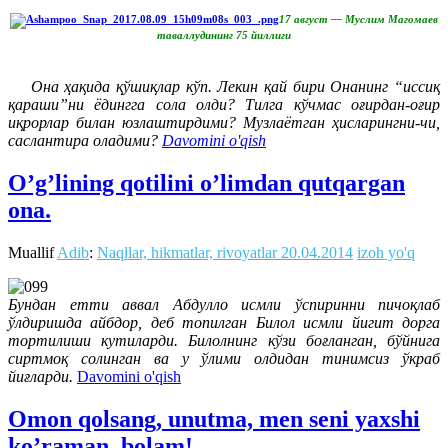
17 август — Муслим Магомаев
таваллудининг 75 йиллиги
Она ҳақида қўшиқлар кўп. Лекин қай бири Онанинг “иссиқ
қараши”ни ёдингга сола олди? Тилга кўчмас оғирдан-оғир
иқрорлар билан юзлаштирдими? Музлаётган ҳисларингни-чи,
саслантира оладими?
Davomini o'qish
O’g’lining qotilini o’limdan qutqargan
ona.
Muallif
Adib
:
Naqllar, hikmatlar, rivoyatlar
20.04.2014
izoh yo'q
Бундан етти аввал Абдулло исмли ўспиринни пичоқлаб
ўлдиришда айбдор, деб топилган Билол исмли йигит дорга
тортилиши кутиларди. Билолнинг кўзи боғланган, бўйнига
сиртмоқ солинган ва у ўлими олдидан тинимсиз ўкраб
йиғларди.
Davomini o'qish
Omon qolsang, unutma, men seni yaxshi
ko’raman, bolam!