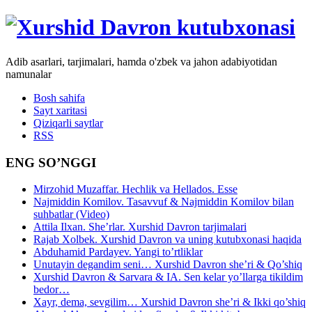
Adib asarlari, tarjimalari, hamda o'zbek va jahon adabiyotidan
namunalar
Bosh sahifa
Sayt xaritasi
Qiziqarli saytlar
RSS
ENG SO’NGGI
Mirzohid Muzaffar. Hechlik va Hellados. Esse
Najmiddin Komilov. Tasavvuf & Najmiddin Komilov bilan
suhbatlar (Video)
Attila Ilxan. She’rlar. Xurshid Davron tarjimalari
Rajab Xolbek. Xurshid Davron va uning kutubxonasi haqida
Abduhamid Pardayev. Yangi to’rtliklar
Unutayin degandim seni… Xurshid Davron she’ri & Qo’shiq
Xurshid Davron & Sarvara & IA. Sen kelar yo’llarga tikildim
bedor…
Xayr, dema, sevgilim… Xurshid Davron she’ri & Ikki qo’shiq