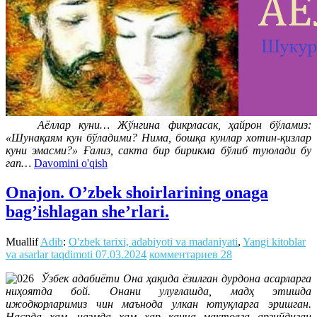
Аёллар куни… Жўнгина фикрласак, ҳайрон бўламиз:
«Шунақаям кун бўладими? Нима, бошқа кунлар хотин-қизлар
куни эмасми?» Ғализ, сакта бир бирикма бўлиб туюлади бу
гап…
Davomini o'qish
Onajon. O’zbek shoirlarining onaga
bag’ishlagan she’rlari.
Muallif
Adib
:
O'zbek tarixi, adabiyoti va madaniyati
,
Yangi kitoblar
va asarlar taqdimoti
07.03.2024
комментариев 28
Ўзбек адабиёти Она ҳақида ёзилган дурдона асарларга
ниҳоятда бой. Онани улуғлашда, мадҳ этишда
ижодкорларимиз чин маънода улкан ютуқларга эришган.
Насрда ҳам, назмда ҳам ҳар қанча мақтовга арзийдиган