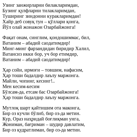
Узинг занжирларни билакларимдан,
Бузинг қулфларни тилакларимдан,
Туширинг зиндонни куракларимдан!
Хайр деб совуқ тун – қўллари қонга,
Йўл олай жонажон Озарбайжонга!
Фақат онам, синглим, қондошиммас, бил,
Ватаним – абадий саодатимдир!
Минг-минг фарзандидан биридир Халил,
Ватансиз икки бор, уч бор етимдир,
Ватаним – абадий саодатимдир!
Ҳар сойи, ирмоғи – товшим, нафасим,
Ҳар тоши бадалдир лаълу маржонга.
Майли, чопинг, кесинг!..
Мен кесим-кесим
Бўлсам-да, етсам бас Озарбайжонга!
Ҳар тоши бадалдир лаълу маржонга.
Мутлоқ шарт қайтишим ота маконга,
Бир оз кучли бўлиб, бир оз-да метин.
Кур, Ораз наҳридай боғлиқман унга,
Жониман, бағриман – шудир давлатим,
Бир оз қудратлиман, бир оз-да метин.