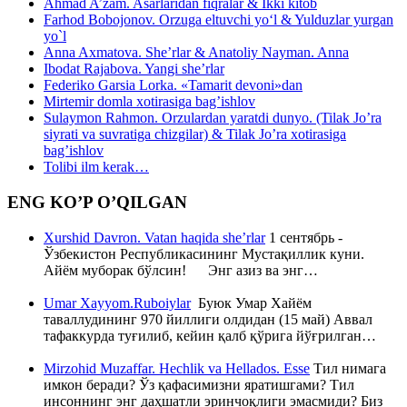
Ahmad A’zam. Asarlaridan fiqralar & Ikki kitob
Farhod Bobojonov. Orzuga eltuvchi yo‘l & Yulduzlar yurgan
yo`l
Anna Axmatova. She’rlar & Anatoliy Nayman. Anna
Ibodat Rajabova. Yangi she’rlar
Federiko Garsia Lorka. «Tamarit devoni»dan
Mirtemir domla xotirasiga bag’ishlov
Sulaymon Rahmon. Orzulardan yaratdi dunyo. (Tilak Jo’ra
siyrati va suvratiga chizgilar) & Tilak Jo’ra xotirasiga
bag’ishlov
Tolibi ilm kerak…
ENG KO’P O’QILGAN
Xurshid Davron. Vatan haqida she’rlar
1 сентябрь -
Ўзбекистон Республикасининг Мустақиллик куни.
Айём муборак бўлсин! Энг азиз ва энг…
Umar Xayyom.Ruboiylar
Буюк Умар Хайём
таваллудининг 970 йиллиги олдидан (15 май) Аввал
тафаккурда туғилиб, кейин қалб қўрига йўғрилган…
Mirzohid Muzaffar. Hechlik va Hellados. Esse
Тил нимага
имкон беради? Ўз қафасимизни яратишгами? Тил
инсоннинг энг даҳшатли эринчоқлиги эмасмиди? Биз