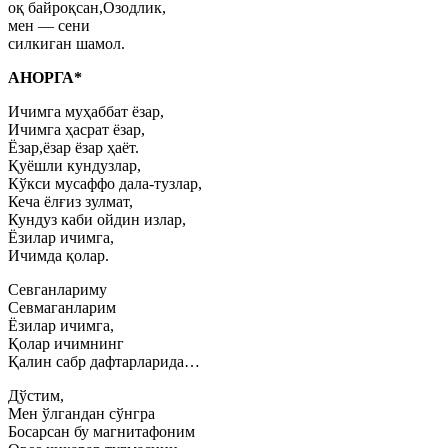
оқ байроқсан,Озодлик,
мен — сени
силкиган шамол.
АНОРГА*
Ичимга муҳаббат ёзар,
Ичимга ҳасрат ёзар,
Ёзар,ёзар ёзар ҳаёт.
Қуёшли кундузлар,
Кўкси мусаффо дала-тузлар,
Кеча ёлғиз зулмат,
Кундуз каби ойдин излар,
Ёзилар ичимга,
Ичимда қолар.
Севганлариму
Севмаганларим
Ёзилар ичимга,
Қолар ичимнинг
Қалин сабр дафтарларида…
Дўстим,
Мен ўлгандан сўнгра
Босарсан бу магнитафоним