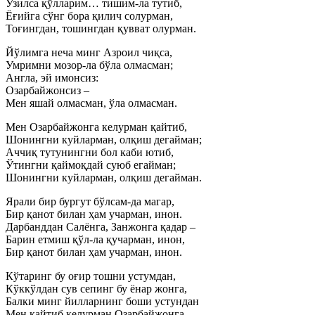
Узилса қўлларим… тишим-ла тутиб,
Ёғийга сўнг бора қилич солурман,
Тоғингдан, тошингдан қувват олурман.
Йўлимга неча минг Азроил чиқса,
Умримни мозор-ла бўла олмасман;
Англа, эй имонсиз:
Озарбайжонсиз –
Мен яшай олмасман, ўла олмасман.
Мен Озарбайжонга келурман қайтиб,
Шонингни куйларман, олқиш дегайман;
Аччиқ тутунингни бол каби ютиб,
Ўтингни қаймоқдай суюб егайман;
Шонингни куйларман, олқиш дегайман.
Ярали бир бургут бўлсам-да магар,
Бир қанот билан ҳам учарман, инон.
Дарбанддан Салёнга, Занжонга қадар –
Барин етмиш қўл-ла қучарман, инон,
Бир қанот билан ҳам учарман, инон.
Кўтаринг бу оғир тошни устумдан,
Кўккўлдан сув сепинг бу ёнар жонга,
Балки минг йилларнинг боши устундан
Мен қайтиб келурман Озарбайжонга,