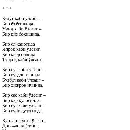
* * *
Булут каби ўлсанг –
Бир ёз ёғишида.
Умид каби ўлсанг –
Бир қиз боқишида.
Бир ел қанотида
Япроқ каби ўлсанг.
Бир қабр олдида
Тупроқ каби ўлсанг.
Бир гул каби ўлсанг –
Бир гулдон ичинда.
Булбул каби ўлсанг –
Бир ҳижрон ичинда.
Бир сас каби ўлсанг –
Бир кар қулоғинда.
Бир сўз каби ўлсанг –
Бир гунг дудоғинда.
Кундан–кунга ўлсанг,
Дона–дона ўлсанг,