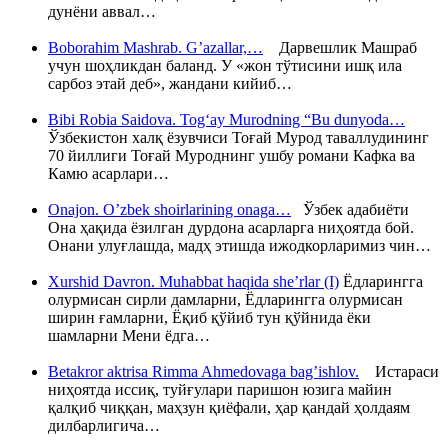
дунёни аввал…
Boborahim Mashrab. G’azallar,…
Дарвешлик Машраб
учун шоҳликдан баланд. У «жон тўтисини ишқ ила
сарбоз этай деб», жандани кийиб…
Bibi Robia Saidova. Tog‘ay Murodning “Bu dunyoda…
Ўзбекистон халқ ёзувчиси Тоғай Мурод таваллудининг
70 йиллиги Тоғай Муроднинг ушбу романи Кафка ва
Камю асарлари…
Onajon. O’zbek shoirlarining onaga…
Ўзбек адабиёти
Она ҳақида ёзилган дурдона асарларга ниҳоятда бой.
Онани улуғлашда, мадҳ этишда ижодкорларимиз чин…
Xurshid Davron. Muhabbat haqida she’rlar (I)
Ёдларингга
олурмисан сирли дамларни, Ёдларингга олурмисан
ширин ғамларни, Ёқиб қўйиб тун қўйнида ёки
шамларни Мени ёдга…
Betakror aktrisa Rimma Ahmedovaga bag’ishlov.
Истараси
ниҳоятда иссиқ, туйғулари паришон юзига майин
қалқиб чиққан, маҳзун қиёфали, ҳар қандай ҳолдаям
дилбарлигича…