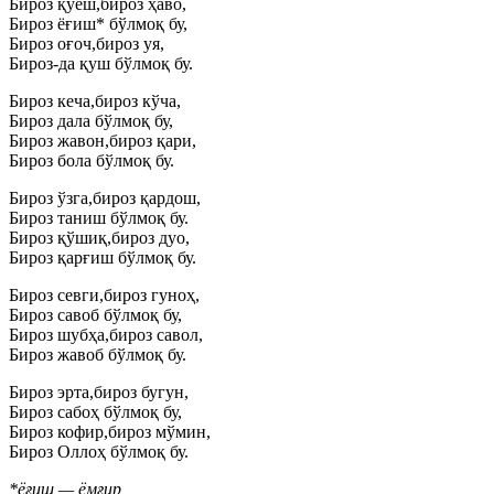
Бироз қуёш,бироз ҳаво,
Бироз ёғиш* бўлмоқ бу,
Бироз оғоч,бироз уя,
Бироз-да қуш бўлмоқ бу.
Бироз кеча,бироз кўча,
Бироз дала бўлмоқ бу,
Бироз жавон,бироз қари,
Бироз бола бўлмоқ бу.
Бироз ўзга,бироз қардош,
Бироз таниш бўлмоқ бу.
Бироз қўшиқ,бироз дуо,
Бироз қарғиш бўлмоқ бу.
Бироз севги,бироз гуноҳ,
Бироз савоб бўлмоқ бу,
Бироз шубҳа,бироз савол,
Бироз жавоб бўлмоқ бу.
Бироз эрта,бироз бугун,
Бироз сабоҳ бўлмоқ бу,
Бироз кофир,бироз мўмин,
Бироз Оллоҳ бўлмоқ бу.
*ёғиш — ёмғир