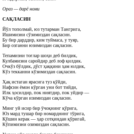
Ораз — дарё номи
САҚЛАСИН
Йўл тополмай, юз тутарман Тангрига,
Ишимизни сўзимиздан сақласин.
Бу бир дарддир, ким туймаса, у туяр,
Бир озганни юзимиздан сақласин.
Тепамизни тоғлар шоҳи деб билдик,
Кулбамизни саройдир деб лоф қилдик.
Очкўз бўлдик, дўст ҳаққини ҳам юлдик,
Кўз текканни кўзимиздан сақласин.
Ҳақ истаган ярасига туз қўйди,
Нафсин ёмон кўрган уни бот тийди,
Илк ҳосилдир, пок ниятдир, пок уйдир —
Кўча кўрган изимиздан сақласин.
Минг уй исир бир ўчоқнинг қўрига,
Юз мард тушар бир номарднинг тўрига,
Қўшин керак — ҳар сотқиндан қўригай,
Кўпимизни озимиздан сақласин.