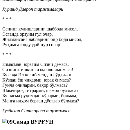
Хуршид Даврон таржималари
* * *
Сенинг кулишларинг шаббода мисол,
Эсганда орзуим гул очар.
Жилмайсанг лабларинг бир бода мисол,
Руҳимга юлдуздай нур сочар!
* * *
Ёзмасман, юрагим Сизни демаса,
Сизнинг ишқингизла оловланмаса!
Бу ерда Эл келиб мендан сўрди-ки:
Кўздан ёш чиқарми, юрак ёнмаса?
Ғунча очиларми, баҳор бўлмаса?
Шамчироқ титрарми, шамол бўлмаса?
Бу нағма руҳимдан кўчарми, билмам,
Менга илҳом берган дўстлар бўлмаса?
Гулбаҳор Сатторова таржимаси
Самад ВУРҒУН