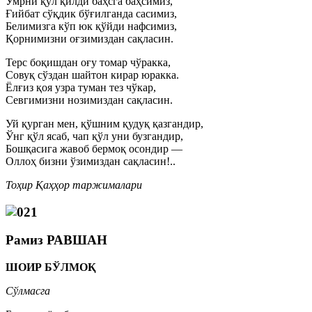
Умрни қўл қилди баҳсга баҳсимиз,
Ғийбат сўқдик бўғилганда сасимиз,
Белимизга кўп юк қўйди нафсимиз,
Қорнимизни оғзимиздан сақласин.
Терс боқишдан оғу томар чўракка,
Совуқ сўздан шайтон кирар юракка.
Ёлғиз қоя узра туман тез чўкар,
Севгимизни нозимиздан сақласин.
Уй қурган мен, қўшним қудуқ қазгандир,
Ўнг қўл ясаб, чап қўл уни бузгандир,
Бошқасига жавоб бермоқ осондир —
Оллоҳ бизни ўзимиздан сақласин!..
Тоҳир Қаҳҳор таржималари
Рамиз РАВШАН
ШОИР БЎЛМОҚ
Сўлмасга