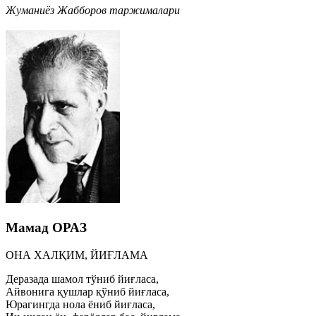
Жуманиёз Жабборов таржималари
Мамад ОРАЗ
ОНА ХАЛҚИМ, ЙИҒЛАМА
Деразада шамол тўниб йиғласа,
Айвонига қушлар қўниб йиғласа,
Юрагингда нола ёниб йиғласа,