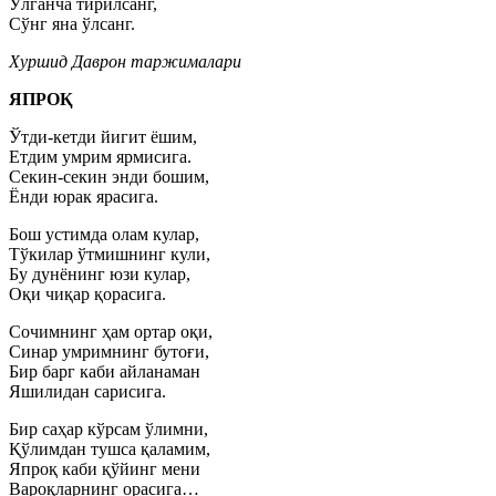
Ўлганча тирилсанг,
Сўнг яна ўлсанг.
Хуршид Даврон таржималари
ЯПРОҚ
Ўтди-кетди йигит ёшим,
Етдим умрим ярмисига.
Секин-секин энди бошим,
Ёнди юрак ярасига.
Бош устимда олам кулар,
Тўкилар ўтмишнинг кули,
Бу дунёнинг юзи кулар,
Оқи чиқар қорасига.
Сочимнинг ҳам ортар оқи,
Синар умримнинг бутоғи,
Бир барг каби айланаман
Яшилидан сариcига.
Бир саҳар кўрсам ўлимни,
Қўлимдан тушса қаламим,
Япроқ каби қўйинг мени
Вароқларнинг орасига…