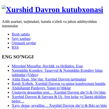
Adib asarlari, tarjimalari, hamda o'zbek va jahon adabiyotidan
namunalar
Bosh sahifa
Sayt xaritasi
Qiziqarli saytlar
RSS
ENG SO’NGGI
Mirzohid Muzaffar. Hechlik va Hellados. Esse
Najmiddin Komilov. Tasavvuf & Najmiddin Komilov bilan
suhbatlar (Video)
Attila Ilxan. She’rlar. Xurshid Davron tarjimalari
Rajab Xolbek. Xurshid Davron va uning kutubxonasi haqida
Abduhamid Pardayev. Yangi to’rtliklar
Unutayin degandim seni… Xurshid Davron she’ri & Qo’shiq
Xurshid Davron & Sarvara & IA. Sen kelar yo’llarga tikildim
bedor…
Xayr, dema, sevgilim… Xurshid Davron she’ri & Ikki qo’shiq