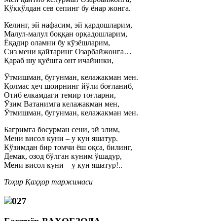
Кўккўлдан сев сепинг бу ёнар жонга.
Келинг, эй нафасим, эй қардошларим,
Малул-малул боққан орқадошларим,
Ёқадир оламни бу кўзёшларим,
Сиз мени қайтаринг Озарбайжонга…
Қараб шу қуёшга онт ичайинки,
Ўтмишман, бугунман, келажакман мен.
Қолмас ҳеч шоирнинг йўли боғланиб,
Отиб елкамдаги темир тоғларни,
Ўзим Ватанимга келажакман мен,
Ўтмишман, бугунман, келажакман мен.
Бағримга босурман сени, эй элим,
Мени висол куни – у кун яшатур.
Кўзимдан бир томчи ёш оқса, билинг,
Демак, озод бўлган куним ўшадур,
Мени висол куни – у кун яшатур!..
Тоҳир Қаҳҳор таржимаси