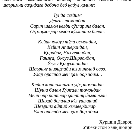
шеъримни саҳифага дебоча деб қабул қилинг:
Тунда сездим:
Денгиз томондан
Сарин шамол келди сўзларинг билан.
Оқ чорлоқлар келди кўзларинг билан.
Кейин юлдуз тўла осмондан,
Кейин Апшерондан,
Қорабоғ, Нахчевондан,
Ганжа, Оқсув,Ширвондан,
Ўғузу Қобустондан
Шеъринг шивирлади юз минглаб овоз.
Улар орасида мен ҳам бор эдим…
Кейин қонталашган уфқ томондан
Шуша билан Хўжали томондан
Мени бир пайтлар қаттиқ йиғлатган
Шаҳид болалар қўл ушлашиб
Шеъринг айтиб келавердилар —
Улар орасида мен ҳам бор эдим…
Хуршид Даврон
Ўзбекистон халқ шоири