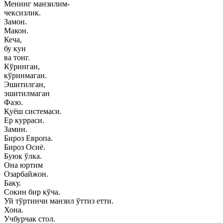
Менинг манзилим-
чексизлик.
Замон.
Макон.
Кеча,
бу кун
ва тонг.
Кўринган,
кўринмаган.
Эшитилган,
эшитилмаган
Фазо.
Қуёш системаси.
Ер курраси.
Замин.
Бироз Европа.
Бироз Осиё.
Буюк ўлка.
Она юртим
Озарбайжон.
Баку.
Сокин бир кўча.
Уй тўртинчи манзил ўттиз етти.
Хона.
Учбурчак стол.