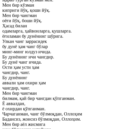
Мен бир кўзман
киприги йўқ, қоши йўқ.
Мен бир чангман
оёғи йўқ, боши йўқ.
Ҳасад билан
одамларга, ҳайвонларга, қушларга.
ёғиламан бу дунёнинг шўрига.
Улкан чанг заррасидек
бу дунё ҳам чанг бўлар
минг-минг юлдуз ичида.
Бу дунёнинг ичи чангдир.
Бу дунё чанг ичида.
Ости ҳам усти ҳам
чангдир, чанг.
Бу дунёнинг
аввали ҳам охири ҳам
чангдир, чанг.
Мен бир чангман
билмам, қай бир чангдан қўпганман.
Ё аввалдан,
ё охирдан қўпганман.
Чарчаганман, чанг бўлмоқдан, Оллоҳим
Бадансиз, жонсиз бўлмоқдан, Оллоҳим.
Мен бир аёл жисмига