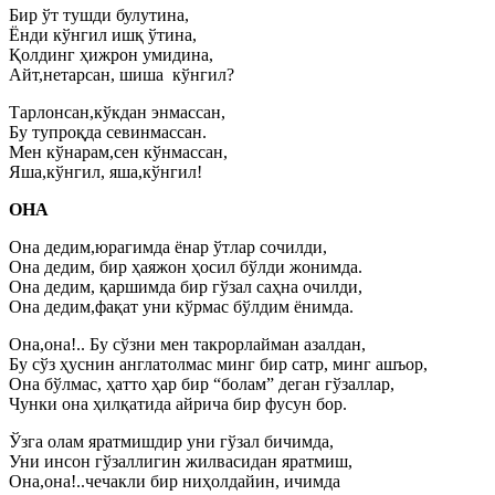
Бир ўт тушди булутина,
Ёнди кўнгил ишқ ўтина,
Қолдинг ҳижрон умидина,
Айт,нетарсан, шиша кўнгил?
Тарлонсан,кўкдан энмассан,
Бу тупроқда севинмассан.
Мен кўнарам,сен кўнмассан,
Яша,кўнгил, яша,кўнгил!
ОНА
Она дедим,юрагимда ёнар ўтлар сочилди,
Она дедим, бир ҳаяжон ҳосил бўлди жонимда.
Она дедим, қаршимда бир гўзал саҳна очилди,
Она дедим,фақат уни кўрмас бўлдим ёнимда.
Она,она!.. Бу сўзни мен такрорлайман азалдан,
Бу сўз ҳуснин англатолмас минг бир сатр, минг ашъор,
Она бўлмас, ҳатто ҳар бир “болам” деган гўзаллар,
Чунки она ҳилқатида айрича бир фусун бор.
Ўзга олам яратмишдир уни гўзал бичимда,
Уни инсон гўзаллигин жилвасидан яратмиш,
Она,она!..чечакли бир ниҳолдайин, ичимда