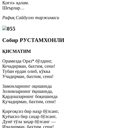
Қоғоз- қалам.
Шеърлар…
Рафиқ Сайдулло таржимаси
Собир РУСТАМХОНЛИ
ҚИСМАТИМ
Орамизда Ораз* бўлдинг,
Кечадирман, бахтим, сени!
Тубан ердан олиб, кўкка
Учадирман, бахтим, сени!
Замонларнинг оқишинда
Золимларнинг ёқишинда,
Қардошларнинг боқишинда
Қучадирман, бахтим, сени!
Қирғоқсиз бир наҳр бўлсанг,
Қуёшсиз бир саҳар бўлсанг,
Дунё тўла заҳар бўлсанг —
Ичадирман, бахтим, сени!