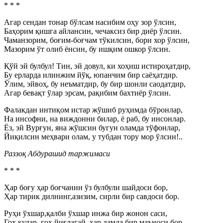
* * *
Агар сендан тонар бўлсам насибим оҳу зор ўлсин,
Баҳорим қишга айлансин, чечаксиз бир диёр ўлсин.
Чаманзорим, боғим-боғчам тўкилсин, бори хор ўлсин,
Мазорим ўт олиб ёнсин, бу ишқим ошкор ўлсин.
Қўй эй булбул! Тин, эй довул, ки хоҳиш истироҳатдир,
Бу ерларда илинжим йўқ, юпанчим бир саёҳатдир.
Ўлим, эйвоҳ, бу неъматдир, бу бир шонли саодатдир,
Агар бевақт ўлар эрсам, рақибим бахтиёр ўлсин.
Фалакдан интиқом истар жўшиб руҳимда бўронлар,
На инсофни, на виждонни билар, ё раб, бу инсонлар.
Ёз, эй Вурғун, яна жўшсин бугун оламда тўфонлар,
Йиқилсин меҳвари олам, у тубдан тору мор ўлсин!..
Раззоқ Абдурашид таржимаcи
* * *
Ҳар боғу ҳар боғчанин ўз булбули шайдоси бор,
Ҳар тирик дилнинг,азизим, сирли бир савдоси бор.
Руҳи ўхшар,қалби ўхшар инжа бир жонон саси,
Гоҳ кулар, гоҳ йиғлагай, ҳар дамда бир маъноси бор.