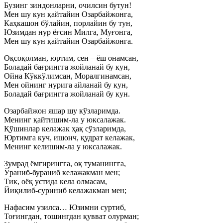
Бузинг зиндонларни, очилсин бутун!
Мен шу кун қайтайин Озарбайжонга,
Каҳкашон бўлайин, порлайин бу тун,
Юзимдан нур ёғсин Милга, Муғонга,
Мен шу кун қайтайин Озарбайжонга.
Оқсоқолман, юртим, сен – ёш онамсан,
Боладай бағрингга жойланай бу кун,
Ойна Кўккўлимсан, Моралгинамсан,
Мен ойнинг нурига айланай бу кун,
Боладай бағрингга жойланай бу кун.
Озарбайжон яшар шу кўзларимда.
Менинг қайтишим-ла у юксалажак.
Қўшинлар келажак ҳақ сўзларимда,
Юртимга куч, ишонч, қудрат келажак,
Менинг келишим-ла у юксалажак.
Зумрад ёмғирингга, оқ туманингга,
Ўраниб-бураниб келажакман мен;
Тик, оёқ устида кела олмасам,
Йиқилиб-суриниб келажакман мен;
Нафасим узилса… Юзимни суртиб,
Тоғингдан, тошингдан қувват олурман;