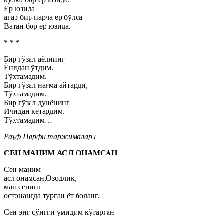
Ер юзида
агар бир парча ер бўлса —
Ватан бор ер юзида.
* * *
Бир гўзал аёлнинг
Ёнидан ўтдим.
Тўхтамадим.
Бир гўзал нағма айтарди,
Тўхтамадим.
Бир гўзал дунёнинг
Ичидан кетардим.
Тўхтамадим…
Рауф Парфи таржималари
СЕН МАНИМ АСЛ ОНАМСАН
Сен маним
асл онамсан,Озодлик,
ман сенинг
остонангда турган ёт боланг.
Сен энг сўнгги умидим кўтарган