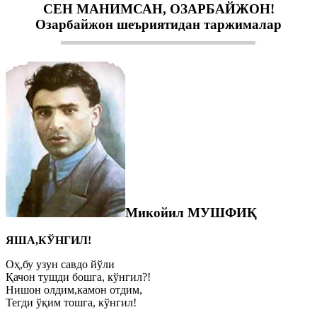
СЕН МАНИМСАН, ОЗАРБАЙЖОН!
Озарбайжон шеъриятидан таржималар
Микойил МУШФИҚ
ЯША,КЎНГИЛ!
Оҳ,бу узун савдо йўли
Қачон тушди бошга, кўнгил?!
Нишон олдим,камон отдим,
Тегди ўқим тошга, кўнгил!