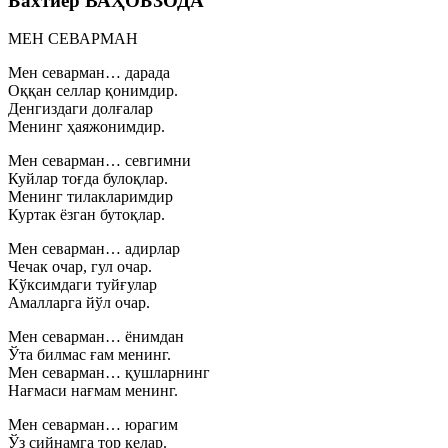
Бахтиёр ВАҲОБЗОДА
МЕН СЕВАРМАН
Мен севарман… дарада
Оққан селлар қонимдир.
Денгиздаги долғалар
Менинг ҳаяжонимдир.
Мен севарман… севгимни
Куйлар тоғда булоқлар.
Менинг тилакларимдир
Куртак ёзган бутоқлар.
Мен севарман… адирлар
Чечак очар, гул очар.
Кўксимдаги туйғулар
Амалларга йўл очар.
Мен севарман… ёнимдан
Ўта билмас ғам менинг.
Мен севарман… қушларнинг
Нағмаси нағмам менинг.
Мен севарман… юрагим
Ўз сийнамга тор келар.