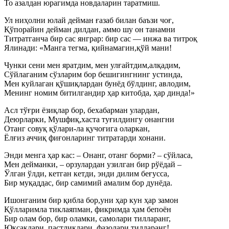
То азалдан юрагимда новдаларин таратмиш.
Ул ниҳолни юлай дейман ғазаб билан баъзи чоғ,
Қўпорайин дейман дилдан, аммо шу он танамни
Титратганча бир сас янграр: бир сас — инжа ва титроқ
Ялинади: «Манга тегма, қийнамагин,қўй мани!
Чунки сени мен яратдим, мен улғайтдим,алқадим,
Сўйлаганим сўзларим бор бешигингнинг устинда,
Мен куйлаган қўшиқлардан бунёд бўлдинг, авлодим,
Менинг номим битилгандир ҳар китобда, ҳар динда!»
Асл тўғри ёзиқлар бор, бехабарман улардан,
Деюрларки, Мушфиқ,хаста туғилдингу онангни
Отанг совуқ қўлари-ла қучоғига оларкан,
Ёлғиз аччиқ фиғонларинг титратарди хонани.
Энди менга ҳар кас: – Онанг, отанг борми? – сўйласа,
Мен дейманки, – орзулардан узилган бир рўёдай –
Ўлган ўлди, кетган кетди, энди дилим беғусса,
Бир муқаддас, бир самимий амалим бор дунёда.
Ишонганим бир қибла бор,уни ҳар кун ҳар замон
Қўлларимла тиклаяпман, фикримда ҳам бепоён
Бир олам бор, бир оламки, самолари тилларанг,
Юксаклари, пастликлари, фазолари тилларанг!