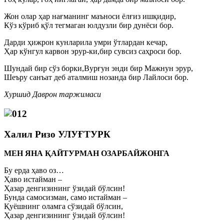
Жон олар ҳар нағманинг маъноси ёлғиз ишқидир,
Кўз кўриб қўл тегмаган юлдузли бир дунёси бор.
Дарди ҳижрон кунларила умри ўтлардан кечар,
Ҳар кўнгул карвон эрур-ки,бир сувсиз саҳроси бор.
Шундай бир сўз борки,Вурғун энди бир Мажнун эрур,
Шеъру санъат деб аталмиш нозанда бир Лайлоси бор.
Хуршид Даврон таржимаси
Халил Ризо УЛУҒТУРК
МЕН ЯНА ҚАЙТУРМАН ОЗАРБАЙЖОНГА
Бу ерда ҳаво оз…
Ҳаво истайман –
Ҳазар денгизининг ўзидай бўлсин!
Бунда самосизман, само истайман –
Қуёшнинг оламга сўзидай бўлсин,
Ҳазар денгизининг ўзидай бўлсин!