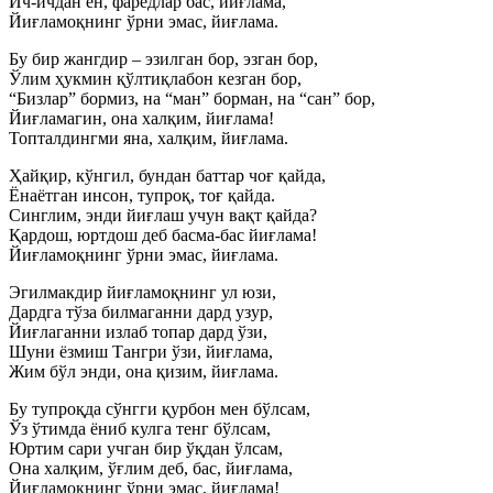
Ич-ичдан ён, фарёдлар бас, йиғлама,
Йиғламоқнинг ўрни эмас, йиғлама.
Бу бир жангдир – эзилган бор, эзган бор,
Ўлим ҳукмин қўлтиқлабон кезган бор,
“Бизлар” бормиз, на “ман” борман, на “сан” бор,
Йиғламагин, она халқим, йиғлама!
Топталдингми яна, халқим, йиғлама.
Ҳайқир, кўнгил, бундан баттар чоғ қайда,
Ёнаётган инсон, тупроқ, тоғ қайда.
Синглим, энди йиғлаш учун вақт қайда?
Қардош, юртдош деб басма-бас йиғлама!
Йиғламоқнинг ўрни эмас, йиғлама.
Эгилмакдир йиғламоқнинг ул юзи,
Дардга тўза билмаганни дард узур,
Йиғлаганни излаб топар дард ўзи,
Шуни ёзмиш Тангри ўзи, йиғлама,
Жим бўл энди, она қизим, йиғлама.
Бу тупроқда сўнгги қурбон мен бўлсам,
Ўз ўтимда ёниб кулга тенг бўлсам,
Юртим сари учган бир ўқдан ўлсам,
Она халқим, ўғлим деб, бас, йиғлама,
Йиғламоқнинг ўрни эмас, йиғлама!