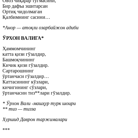
Овоз чиқарар тугмасини,
Бир дафъа эшитарсан
Ортиқ чидолмаган
Қалбимнинг сасини…
*Анор — атоқли озарбайжон адиби
ЎРХОН ВАЛИГА*
Ҳаммомчининг
катта қизи гўзалдир,
Башмоқчининг
Кичик қизи гўзалдир.
Сартарошнинг
ўртанчаси гўзалдир…
Каттасининг кўзлари,
кичигининг сўзлари,
ўртанчасин тиз**лари гўзалдир.
* Ўрхон Вали -машҳур турк шоири
** тиз — тизза
Хуршид Даврон таржималари
***