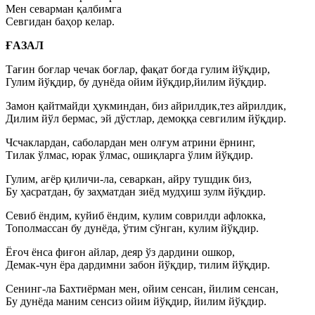
Мен севарман қалбимга
Севгидан баҳор келар.
ҒАЗАЛ
Тағин боғлар чечак боғлар, фақат боғда гулим йўқдир,
Гулим йўқдир, бу дунёда ойим йўқдир,йилим йўқдир.
Замон қайтмайди ҳукминдан, биз айрилдик,тез айрилдик,
Дилим йўл бермас, эй дўстлар, демоққа севгилим йўқдир.
Чсчаклардан, саболардан мен олғум атрини ёрнинг,
Тилак ўлмас, юрак ўлмас, ошиқларга ўлим йўқдир.
Гулим, ағёр қиличи-ла, севаркан, айру тушдик биз,
Бу ҳасратдан, бу заҳматдан зиёд мудҳиш зулм йўқдир.
Севиб ёндим, куйиб ёндим, кулим соврилди афлокка,
Тополмассан бу дунёда, ўтим сўнган, кулим йўқдир.
Ёғоч ёнса фиғон айлар, деяр ўз дардини ошкор,
Демак-чун ёра дардимни забон йўқдир, тилим йўқдир.
Сенинг-ла Бахтиёрман мен, ойим сенсан, йилим сенсан,
Бу дунёда маним сенсиз ойим йўқдир, йилим йўқдир.