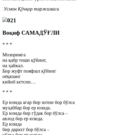
Усмон Қўчқор таржимаси
Воқиф САМАДЎҒЛИ
* * *
Мозоримга
на қабр тоши қўйинг,
на ҳайкал.
Бир жуфт пояфзал қўйинг
оёқяланг
кийиб кетсин…
* * *
Ер юзида агар бир хотин бор бўлса
муҳаббар бор ер юзида.
Ер юзида бир гўдак бор бўлса –
авлод бор ер юзида.
Ер юзида
бир дарахт бор бўлса –
кўлка бор ер юзида.