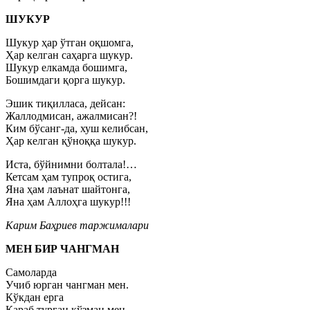
ШУКУР
Шукур ҳар ўтган оқшомга,
Ҳар келган саҳарга шукур.
Шукур елкамда бошимга,
Бошимдаги қорга шукур.
Эшик тиқилласа, дейсан:
Жаллодмисан, ажалмисан?!
Ким бўсанг-да, хуш келибсан,
Ҳар келган қўноққа шукур.
Иста, бўйнимни болтала!…
Кетсам ҳам тупроқ остига,
Яна ҳам лаънат шайтонга,
Яна ҳам Аллоҳга шукур!!!
Карим Баҳриев таржималари
МЕН БИР ЧАНГМАН
Самоларда
Учиб юрган чангман мен.
Кўкдан ерга
Қараб турган кўзман мен.