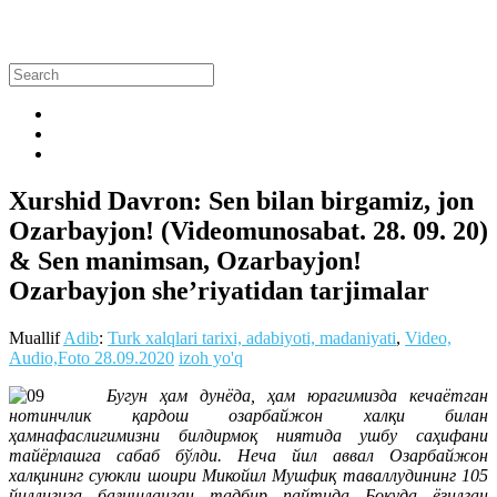
Xurshid Davron: Sen bilan birgamiz, jon
Ozarbayjon! (Videomunosabat. 28. 09. 20)
& Sen manimsan, Ozarbayjon!
Ozarbayjon she’riyatidan tarjimalar
Muallif
Adib
:
Turk xalqlari tarixi, adabiyoti, madaniyati
,
Video,
Audio,Foto
28.09.2020
izoh yo'q
Бугун ҳам дунёда, ҳам юрагимизда кечаётган
нотинчлик қардош озарбайжон халқи билан
ҳамнафаслигимизни билдирмоқ ниятида ушбу саҳифани
тайёрлашга сабаб бўлди. Неча йил аввал Озарбайжон
халқининг суюкли шоири Микойил Мушфиқ таваллудининг 105
йиллигига бағишланган тадбир пайтида Бокуда ёзилган