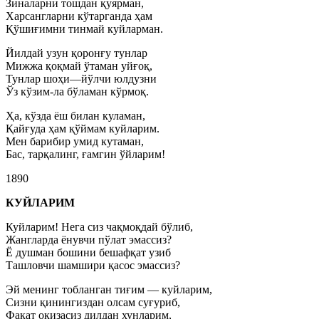
Зиналарни тошдан қуярман,
Харсангларни кўтарганда ҳам
Қўшиғимни тинмай куйларман.
Йилдай узун қоронғу тунлар
Мижжа қоқмай ўтаман уйғоқ,
Тунлар шоҳи—йўлчи юлдузни
Ўз кўзим-ла бўламан кўрмоқ.
Ҳа, кўзда ёш билан куламан,
Қайғуда ҳам қўймам куйларим.
Мен барибир умид кутаман,
Бас, тарқалинг, ғамгин ўйларим!
1890
КУЙЛАРИМ
Куйларим! Нега сиз чақмоқдай бўлиб,
Жангларда ёнувчи пўлат эмассиз?
Ё душман бошини бешафқат узиб
Ташловчи шамшири қасос эмассиз?
Эй менинг тобланган тиғим — куйларим,
Сизни қинингиздан олсам суғуриб,
Фақат оқизасиз дилдан хунларим,