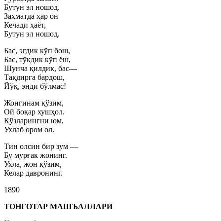
Бутун эл ношод.
Заҳматда ҳар он
Кечади ҳаёт,
Бутун эл ношод.
Бас, эгдик кўп бош,
Бас, тўкдик кўп ёш,
Шунча қилдик, бас—
Тақдирга бардош,
Йўқ, энди бўлмас!
Жонгинам қўзим,
Ой боқар хушҳол.
Кўзларингни юм,
Ухлаб ором ол.
Тин олсин бир зум —
Бу мурғак жонинг.
Ухла, жон қўзим,
Келар давронинг.
1890
ТОНГОТАР МАШЪАЛЛАРИ