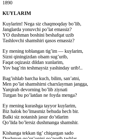
1890
KUYLARIM
Kuylarim! Nega siz chaqmoqday bo’lib,
Janglarda yonuvchi po’lat emassiz?
YO dushman boshini beshafqat uzib
Tashlovchi shamshiri qasos emassiz?
Ey mening toblangan tig’im — kuylarim,
Sizni qiningizdan olsam sug’urib,
Faqat oqizasiz dildan xunlarim,
Yov bag’rin teshmaysiz yashinday urib!..
Bag’ishlab barcha kuch, bilim, san’atni,
Men po’lat shamshirni charxlayman jangga,
Yarqirab devorning bo’lib ziynati
Turgan bu po’latdan ne foyda menga?
Ey mening kurashga tayyor kuylarim,
Biz halok bo’lmasmiz behuda hech bir.
Balki siz notanish jasur do’stlarim
Qo’lida bo’lersiz dushmanga shamshir.
Kishanga tekkan tig’ chiqargan sado
Dushman qo’rg’onini qo’porib tashlar.