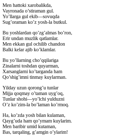
Men hattoki xarobalikda,
Vayronada o’stiraman gul.
Yo’llarga gul ekib—sovuqda
Sug’oraman ko’z yosh-la butkul.
Bu yoshlardan qo’zg’almas bo’ron,
Erir undan muzlik qatlamlar.
Men ekkan gul ochilib chandon
Balki kelar ajib ko’klamlar.
Bu yo’llarning cho’qqilariga
Zinalarni toshdan quyarman,
Xarsanglarni ko’targanda ham
Qo’shig’imni tinmay kuylarman.
Yilday uzun qorong’u tunlar
Mijja qoqmay o’taman uyg’oq,
Tunlar shohi—yo’lchi yulduzni
O’z ko’zim-la bo’laman ko’rmoq.
Ha, ko’zda yosh bilan kulaman,
Qayg’uda ham qo’ymam kuylarim.
Men baribir umid kutaman,
Bas, tarqaling, g’amgin o’ylarim!