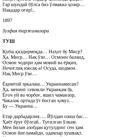
Гар шундай бўлса биз ўлмакка ҳозир…
Нақадар оғир!..
1897
Зулфия таржималари
ТУШ
Қуёш қиздирмоқда… Наҳот бу Миср?
Ҳа, Миср… Нақ ўзи… Осмони баланд,
Осмон чодири ҳам мовий ва ёрқин,
Нечоғлиқ юксак-а! Осуда, шодмон.
Нақ Миср ўзи…
Ёқимтой эркалаш… Украинамисан?
Ҳа, менинг севикли Украикам бу,
Ёғоч уй ва чорбоғ, яшил чаманзор,
Чакалак ортида ўт босган ҳовуз…
Бу — Украина…
Етар дарбадарлик…. Йўлдан озиш бас…
Ҳаёт ёруғ бўлгай.. Туғилган ўлкам.
Мен билан азобдан қутулдинг сен ҳам.
Осмон йиғламайди, одамлар хушвақт.