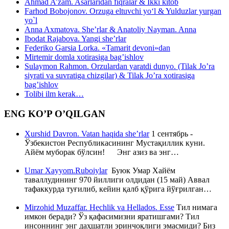
Ahmad A’zam. Asarlaridan fiqralar & Ikki kitob
Farhod Bobojonov. Orzuga eltuvchi yo‘l & Yulduzlar yurgan
yo`l
Anna Axmatova. She’rlar & Anatoliy Nayman. Anna
Ibodat Rajabova. Yangi she’rlar
Federiko Garsia Lorka. «Tamarit devoni»dan
Mirtemir domla xotirasiga bag’ishlov
Sulaymon Rahmon. Orzulardan yaratdi dunyo. (Tilak Jo’ra
siyrati va suvratiga chizgilar) & Tilak Jo’ra xotirasiga
bag’ishlov
Tolibi ilm kerak…
ENG KO’P O’QILGAN
Xurshid Davron. Vatan haqida she’rlar
1 сентябрь -
Ўзбекистон Республикасининг Мустақиллик куни.
Айём муборак бўлсин! Энг азиз ва энг…
Umar Xayyom.Ruboiylar
Буюк Умар Хайём
таваллудининг 970 йиллиги олдидан (15 май) Аввал
тафаккурда туғилиб, кейин қалб қўрига йўғрилган…
Mirzohid Muzaffar. Hechlik va Hellados. Esse
Тил нимага
имкон беради? Ўз қафасимизни яратишгами? Тил
инсоннинг энг даҳшатли эринчоқлиги эмасмиди? Биз