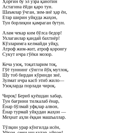
Ҳорғин бу эл узра қанотин
Астагина ёйди қаро тун.
Шаъмлар ўчган, зим-зиё ҳар ён,
Етар ширин уйқуда жаҳон,
Тун борлиқни қамраган бутун.
Алам чекар ким бўлса бедор!
Ухлаганлар қандай бахтиёр!
Кўзларимга келмайди уйқу,
Атроф жим-жит, атроф қоронғу
Сукут ичра гўёки мозор.
Кеча узоқ, тоқатларим тоқ,
Гўё туннинг сўнгги йўқ мутлоқ,
Шу тоб бирдан кўринди зиё,
Зулмат ичра касб этиб жило—
Узоқларда порлади чироқ.
Чироқ! Бериб қуёшдан хабар,
Тун бағрини тилкалаб ёнар,
Ёнар бўлмай уфқлар алвон,
Ёнар турмай уйқудан жаҳон —
Меҳнат аҳли ёққан машъаллар.
Тўлқин урар кўнгилда исён,
Уйғон, сени иш кутар, уйғон!