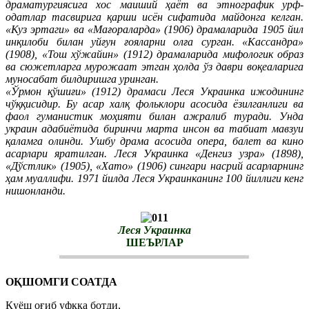
драматургиясига хос маиший ҳаёт ва этнографик урф-
одатлар тасвирига қарши исён сифатида майдонга келган.
«Куз эртаги» ва «Мағораларда» (1906) драмаларида 1905 йил
инқилоби билан уйғун ғояларни олға сурган. «Кассандра»
(1908), «Тош хўжайин» (1912) драмаларида мифологик образ
ва сюжетларга мурожаат этган ҳолда ўз даври воқеаларига
муносабат билдиришга уринган.
«Ўрмон қўшиғи» (1912) драмаси Леся Украинка ижодининг
чўққисидир. Бу асар халқ фольклори асосида ёзилганлиги ва
фаол гуманистик моҳияти билан ажралиб туради. Унда
украин адабиётида биринчи марта инсон ва табиат мавзуи
қаламга олинди. Ушбу драма асосида опера, балет ва кино
асарлари яратилган. Леся Украинка «Денгиз узра» (1898),
«Дўстлик» (1905), «Хато» (1906) сингари насрий асарларнинг
ҳам муаллифи. 1971 йилда Леся Украинканинг 100 йиллиги кенг
нишонланди.
Леся Украинка
ШЕЪРЛАР
ОҚШОМГИ СОАТДА
Қуёш оғиб уфққа ботди,