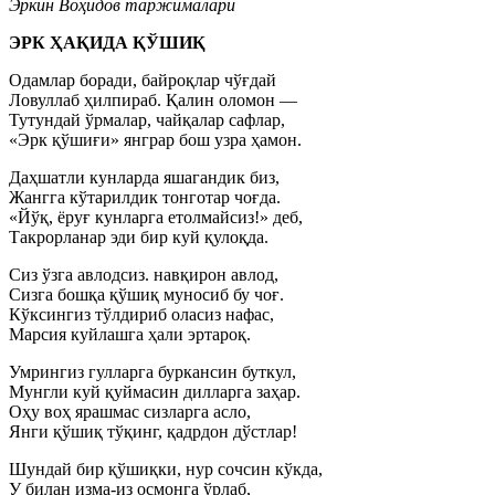
Эркин Воҳидов таржималари
ЭРК ҲАҚИДА ҚЎШИҚ
Одамлар боради, байроқлар чўғдай
Ловуллаб ҳилпираб. Қалин оломон —
Тутундай ўрмалар, чайқалар сафлар,
«Эрк қўшиғи» янграр бош узра ҳамон.
Даҳшатли кунларда яшагандик биз,
Жангга кўтарилдик тонготар чоғда.
«Йўқ, ёруғ кунларга етолмайсиз!» деб,
Такрорланар эди бир куй қулоқда.
Сиз ўзга авлодсиз. навқирон авлод,
Сизга бошқа қўшиқ муносиб бу чоғ.
Кўксингиз тўлдириб оласиз нафас,
Марсия куйлашга ҳали эртароқ.
Умрингиз гулларга буркансин буткул,
Мунгли куй қуймасин дилларга заҳар.
Оҳу воҳ ярашмас сизларга асло,
Янги қўшиқ тўқинг, қадрдон дўстлар!
Шундай бир қўшиқки, нур сочсин кўкда,
У билан изма-из осмонга ўрлаб,