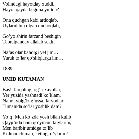
Volindagi hayotday xuddi.
Hayot qayda begona yurtda?
Ona quchgan kabi ardoqlab,
Uylarni tun olgan quchoqlab,
Go’yo shirin farzand beshigin
Tebratganday allalab sekin
Nafas olar bahorgi yel jim…
Yurak to’lar qo’shiqlarga lim…
1889
UMID KUTAMAN
Bas! Tarqaling, og’ir xayollar,
Yer yuzida yashnadi ko’klam,
Nahot yolg’iz g’ussa, faryodlar
Tumanida so’lar yoshlik dam?
Yo’q! Men ko’zda yosh bilan kulib
Qayg’uda ham qo’ymam kuylarim,
Men baribir umidga to’lib
Kulmoqchiman, keting, o’ylarim!