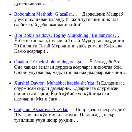
дунёни аввал…
Boborahim Mashrab. G’azallar,…
Дарвешлик Машраб
учун шоҳликдан баланд. У «жон тўтисини ишқ ила
сарбоз этай деб», жандани кийиб…
Bibi Robia Saidova. Tog‘ay Murodning “Bu dunyoda…
Ўзбекистон халқ ёзувчиси Тоғай Мурод таваллудининг
70 йиллиги Тоғай Муроднинг ушбу романи Кафка ва
Камю асарлари…
Onajon. O’zbek shoirlarining onaga…
Ўзбек адабиёти
Она ҳақида ёзилган дурдона асарларга ниҳоятда бой.
Онани улуғлашда, мадҳ этишда ижодкорларимиз чин…
Xurshid Davron. Muhabbat haqida she’rlar (I)
Ёдларингга
олурмисан сирли дамларни, Ёдларингга олурмисан
ширин ғамларни, Ёқиб қўйиб тун қўйнида ёки
шамларни Мени ёдга…
Guljamol Asqarova. She’rlar.
Шоир қачон шеър ёзади?
Шу саволни кўп таҳлил этаман. Назаримда, шеър
туғилиши учун шоир руҳини…