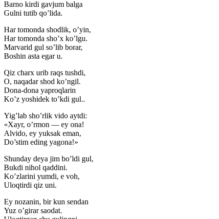
Barno kirdi gavjum balga
Gulni tutib qo’lida.
Har tomonda shodlik, o’yin,
Har tomonda sho’x ko’lgu.
Marvarid gul so’lib borar,
Boshin asta egar u.
Qiz charx urib raqs tushdi,
O, naqadar shod ko’ngil.
Dona-dona yaproqlarin
Ko’z yoshidek to’kdi gul..
Yig’lab sho’rlik vido aytdi:
«Xayr, o’rmon — ey ona!
Alvido, ey yuksak eman,
Do’stim eding yagona!»
Shunday deya jim bo’ldi gul,
Bukdi nihol qaddini.
Ko’zlarini yumdi, e voh,
Uloqtirdi qiz uni.
Ey nozanin, bir kun sendan
Yuz o’girar saodat.