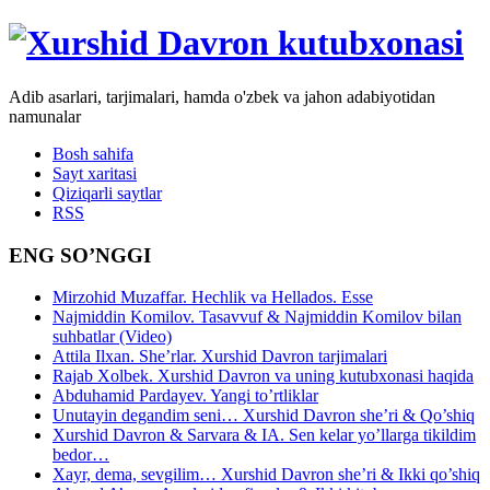
Adib asarlari, tarjimalari, hamda o'zbek va jahon adabiyotidan
namunalar
Bosh sahifa
Sayt xaritasi
Qiziqarli saytlar
RSS
ENG SO’NGGI
Mirzohid Muzaffar. Hechlik va Hellados. Esse
Najmiddin Komilov. Tasavvuf & Najmiddin Komilov bilan
suhbatlar (Video)
Attila Ilxan. She’rlar. Xurshid Davron tarjimalari
Rajab Xolbek. Xurshid Davron va uning kutubxonasi haqida
Abduhamid Pardayev. Yangi to’rtliklar
Unutayin degandim seni… Xurshid Davron she’ri & Qo’shiq
Xurshid Davron & Sarvara & IA. Sen kelar yo’llarga tikildim
bedor…
Xayr, dema, sevgilim… Xurshid Davron she’ri & Ikki qo’shiq