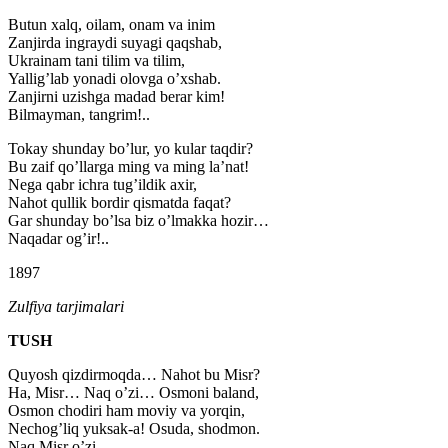
Butun xalq, oilam, onam va inim
Zanjirda ingraydi suyagi qaqshab,
Ukrainam tani tilim va tilim,
Yallig’lab yonadi olovga o’xshab.
Zanjirni uzishga madad berar kim!
Bilmayman, tangrim!..
Tokay shunday bo’lur, yo kular taqdir?
Bu zaif qo’llarga ming va ming la’nat!
Nega qabr ichra tug’ildik axir,
Nahot qullik bordir qismatda faqat?
Gar shunday bo’lsa biz o’lmakka hozir…
Naqadar og’ir!..
1897
Zulfiya tarjimalari
TUSH
Quyosh qizdirmoqda… Nahot bu Misr?
Ha, Misr… Naq o’zi… Osmoni baland,
Osmon chodiri ham moviy va yorqin,
Nechog’liq yuksak-a! Osuda, shodmon.
Naq Misr o’zi…