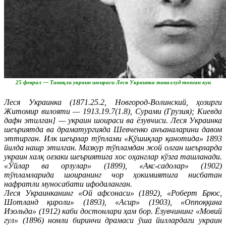
25 феврал — Таниқли украин шоираси Леся Украинка таваллуд топган кун
Леся Украинка (1871.25.2, Новгород-Волинский, ҳозирги
Житомир вилояти — 1913.19.7(1.8), Сурами (Грузия); Киевда
дафн этилган] — украин шоираси ва ёзувчиси. Леся Украинка
шеъриятда ва драматургияда Шевченко анъаналарини давом
эттирган. Илк шеърлар тўплами «Қўшиқлар қанотида» 1893
йилда нашр этилган. Мазкур тўпламдан жой олган шеърларда
украин халқ оғзаки шеъриятига хос оҳанглар кўзга ташланади.
«Ўйлар ва орзулар» (1899), «Акс-садолар» (1902)
тўпламларида шоиранинг чор ҳокимиятига нисбатан
нафратли муносабати ифодаланган.
Леся Украинканинг «Ой афсонаси» (1892), «Роберт Брюс,
Шотланд қироли» (1893), «Асир» (1903), «Оппоққина
Изольда» (1912) каби достонлари ҳам бор. Ёзувчининг «Мовий
гул» (1896) номли биринчи драмаси ўша йиллардаги украин