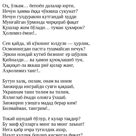
Оҳ, ўлкам… бепоён далалар юрти,
Нечун ҳамма ёққа чўкмиш сукунат?
Нечун гулдуракни кутгандай худди
Мунғайган ўрмонда чирқираб фақат
Қушлар жим бўлади… туман ҳукмрон?
Ҳолимиз ёмон!..
Сен қайда, эй кўкнинг юлдузи — ҳурлик,
Осмонингдан пастга тушмайсан нечук?
Эркни нондай кутиб бизнинг ер шўрлик
Қийналди… ва ҳамон қуюқлашиб тун,
Ҳақиқат-ла яккаш риё қилар жанг,
Аҳволимиз танг!..
Бутун халқ, оилам, онам ва иним
Занжирда инграйди суяги қақшаб,
Украинам тани тилим ва тилим,
Яллиғлаб ёнади оловга ўхшаб.
Занжирни узишга мадад берар ким!
Билмайман, тангрим!..
Токай шундай бўлур, ё кулар тақдир?
Бу заиф қўлларга минг ва минг лаънат!
Нега қабр ичра туғилдик ахир,
Наҳот қуллик бордир қисматда фақат?