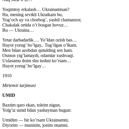
Yoqimtoy erkalash… Ukrainamisan?
Ha, mening sevikli Ukraikam bu,
Yog’och uy va chorbog’, yashil chamanzor,
Chakalak ortida o’t bosgan hovuz…
Bu — Ukraina…
Yetar darbadarlik…. Yo’ldan ozish bas…
Hayot yorug’ bo’lgay.. Tug’ilgan o’lkam.
Men bilan azobdan qutulding sen ham.
Osmon yig’lamaydi, odamlar xushvaqt.
Uxlasamu doim shu tushni ko’rsam…
Hayot yorug’ bo’lgay…
1910
Mirtemir tarjimasi
UMID
Baxtim qaro ekan, toleim nigun,
Yolg’iz umid bilan yashayman bugun:
Umidim — bir ko’rsam Ukrainamni,
Diyorim — munisim, jonim onamni.