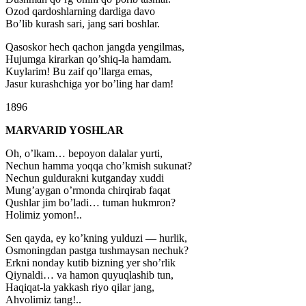
Ozod qardoshlarning dardiga davo
Bo’lib kurash sari, jang sari boshlar.
Qasoskor hech qachon jangda yengilmas,
Hujumga kirarkan qo’shiq-la hamdam.
Kuylarim! Bu zaif qo’llarga emas,
Jasur kurashchiga yor bo’ling har dam!
1896
MARVARID YOSHLAR
Oh, o’lkam… bepoyon dalalar yurti,
Nechun hamma yoqqa cho’kmish sukunat?
Nechun guldurakni kutganday xuddi
Mung’aygan o’rmonda chirqirab faqat
Qushlar jim bo’ladi… tuman hukmron?
Holimiz yomon!..
Sen qayda, ey ko’kning yulduzi — hurlik,
Osmoningdan pastga tushmaysan nechuk?
Erkni nonday kutib bizning yer sho’rlik
Qiynaldi… va hamon quyuqlashib tun,
Haqiqat-la yakkash riyo qilar jang,
Ahvolimiz tang!..