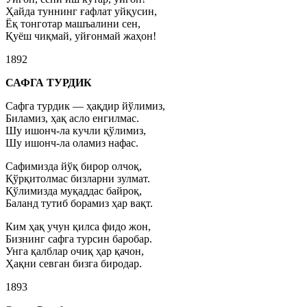
Ҳайда туннинг ғафлат уйқусин,
Ёқ тонготар машъалини сен,
Қуёш чиқмай, уйғонмай жаҳон!
1892
САФГА ТУРДИК
Сафга турдик — ҳақдир йўлимиз,
Биламиз, ҳақ асло енгилмас.
Шу ишонч-ла кучли қўлимиз,
Шу ишонч-ла оламиз нафас.
Сафимизда йўқ бирор олчоқ,
Қўрқитолмас бизларни зулмат.
Қўлимизда муқаддас байроқ,
Баланд тутиб борамиз ҳар вақт.
Ким ҳақ учун қилса фидо жон,
Бизнинг сафга турсин баробар.
Унга қалблар очиқ ҳар қачон,
Ҳақни севган бизга биродар.
1893