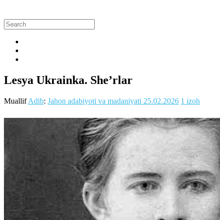
Lesya Ukrainka. She’rlar
Muallif
Adib
:
Jahon adabiyoti va madaniyati
25.02.2026
1 izoh