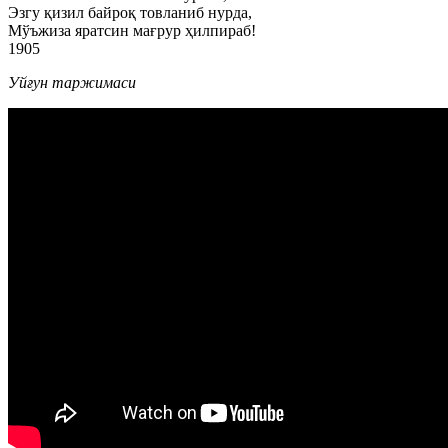
Эзгу қизил байроқ товланиб нурда,
Мўъжиза яратсин мағрур ҳилпираб!
1905
Уйғун таржимаси