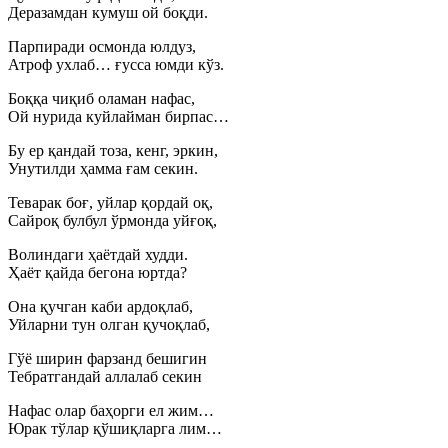
Деразамдан кумуш ой боқди.
Парпиради осмонда юлдуз,
Атроф ухлаб… ғусса юмди кўз.
Боққа чиқиб оламан нафас,
Ой нурида куйлайман бирпас…
Бу ер қандай тоза, кенг, эркин,
Унутилди ҳамма ғам секин.
Теварак боғ, уйлар қордай оқ,
Сайроқ булбул ўрмонда уйғоқ,
Волиндаги ҳаётдай худди.
Ҳаёт қайда бегона юртда?
Она қучган каби ардоқлаб,
Уйларни тун олган қучоқлаб,
Гўё ширин фарзанд бешигин
Тебратгандай аллалаб секин
Нафас олар баҳорги ел жим…
Юрак тўлар қўшиқларга лим…