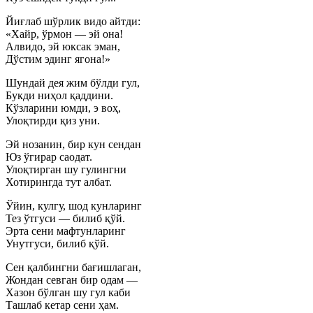
Йиғлаб шўрлик видо айтди:
«Хайр, ўрмон — эй она!
Алвидо, эй юксак эман,
Дўстим эдинг ягона!»
Шундай дея жим бўлди гул,
Букди ниҳол қаддини.
Кўзларини юмди, э воҳ,
Улоқтирди қиз уни.
Эй нозанин, бир кун сендан
Юз ўгирар саодат.
Улоқтирган шу гулингни
Хотирингда тут албат.
Ўйин, кулгу, шод кунларинг
Тез ўтгуси — билиб қўй.
Эрта сени мафтунларинг
Унутгуси, билиб қўй.
Сен қалбингни бағишлаган,
Жондан севган бир одам —
Хазон бўлган шу гул каби
Ташлаб кетар сени ҳам.