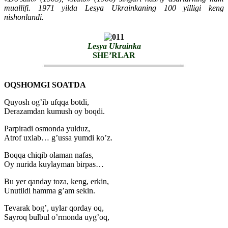
muallifi. 1971 yilda Lesya Ukrainkaning 100 yilligi keng
nishonlandi.
Lesya Ukrainka
SHE’RLAR
OQSHOMGI SOATDA
Quyosh og’ib ufqqa botdi,
Derazamdan kumush oy boqdi.
Parpiradi osmonda yulduz,
Atrof uxlab… g’ussa yumdi ko’z.
Boqqa chiqib olaman nafas,
Oy nurida kuylayman birpas…
Bu yer qanday toza, keng, erkin,
Unutildi hamma g’am sekin.
Tevarak bog’, uylar qorday oq,
Sayroq bulbul o’rmonda uyg’oq,