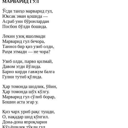
МАРВАРИД ГУЛ
Ўсди танҳо марварид гул,
Юксак эман қошида —
Асраб уни бўронлардан
Посбон бўлди бошида.
Лекин узоқ яшолмади
Марварид гул бечора,
Танноз бир қиз узиб олди,
Раҳм этмади — не чора?
Узиб олди, парво қилмай,
Давом этди йўлида.
Барно кирди гавжум балга
Гулни тутиб қўлида.
Ҳар томонда шодлик, ўйин,
Ҳар томонда шўх кўлгу.
Марварид гул сўлиб борар,
Бошин аста эгар у.
Қиз чарх уриб рақс тушди,
О, нақадар шод кўнгил.
Дона-дона япроқларин
Кўз ёшидек тўкди гул..