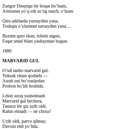
Zangor Dneprga bir boqar bo’lsam,
Armonim yo’q edi so’ng mayli, o’lsam.
Qiru adirlarda yursaydim yana,
Toshqin o’ylarimni sursaydim yana…
Baxtim qaro ekan, toleim nigun,
Faqat umid bilan yashayman bugun.
1880
MARVARID GUL
O’sdi tanho marvarid gul,
Yuksak eman qoshida —
Asrab uni bo’ronlardan
Posbon bo’ldi boshida.
Lekin uzoq yasholmadi
Marvarid gul bechora,
Tannoz bir qiz uzib oldi,
Rahm etmadi — ne chora?
Uzib oldi, parvo qilmay,
Davom etdi yo’lida.