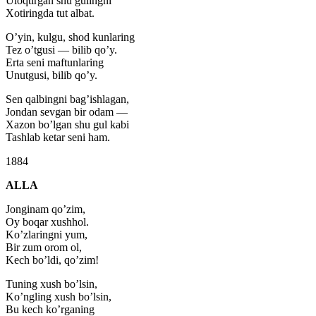
Uloqtirgan shu gulingni
Xotiringda tut albat.
O’yin, kulgu, shod kunlaring
Tez o’tgusi — bilib qo’y.
Erta seni maftunlaring
Unutgusi, bilib qo’y.
Sen qalbingni bag’ishlagan,
Jondan sevgan bir odam —
Xazon bo’lgan shu gul kabi
Tashlab ketar seni ham.
1884
ALLA
Jonginam qo’zim,
Oy boqar xushhol.
Ko’zlaringni yum,
Bir zum orom ol,
Kech bo’ldi, qo’zim!
Tuning xush bo’lsin,
Ko’ngling xush bo’lsin,
Bu kech ko’rganing