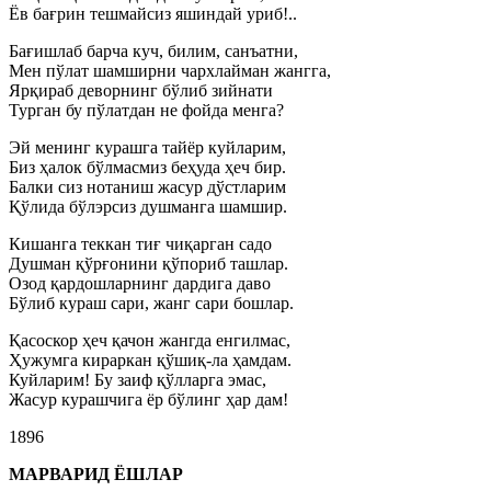
Ёв бағрин тешмайсиз яшиндай уриб!..
Бағишлаб барча куч, билим, санъатни,
Мен пўлат шамширни чархлайман жангга,
Ярқираб деворнинг бўлиб зийнати
Турган бу пўлатдан не фойда менга?
Эй менинг курашга тайёр куйларим,
Биз ҳалок бўлмасмиз беҳуда ҳеч бир.
Балки сиз нотаниш жасур дўстларим
Қўлида бўлэрсиз душманга шамшир.
Кишанга теккан тиғ чиқарган садо
Душман қўрғонини қўпориб ташлар.
Озод қардошларнинг дардига даво
Бўлиб кураш сари, жанг сари бошлар.
Қасоскор ҳеч қачон жангда енгилмас,
Ҳужумга кираркан қўшиқ-ла ҳамдам.
Куйларим! Бу заиф қўлларга эмас,
Жасур курашчига ёр бўлинг ҳар дам!
1896
МАРВАРИД ЁШЛАР