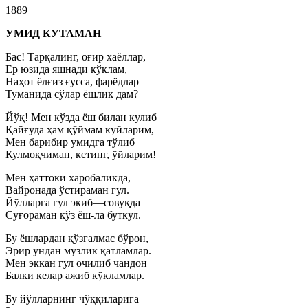
1889
УМИД КУТАМАН
Бас! Тарқалинг, оғир хаёллар,
Ер юзида яшнади кўклам,
Наҳот ёлғиз ғусса, фарёдлар
Туманида сўлар ёшлик дам?
Йўқ! Мен кўзда ёш билан кулиб
Қайғуда ҳам қўймам куйларим,
Мен барибир умидга тўлиб
Кулмоқчиман, кетинг, ўйларим!
Мен ҳаттоки харобаликда,
Вайронада ўстираман гул.
Йўлларга гул экиб—совуқда
Суғораман кўз ёш-ла буткул.
Бу ёшлардан қўзғалмас бўрон,
Эрир ундан музлик қатламлар.
Мен эккан гул очилиб чандон
Балки келар ажиб кўкламлар.
Бу йўлларнинг чўққиларига