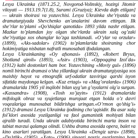
Lesya Ukrainka (1871.25.2, Novgorod-Volinskiy, hozirgi Jitomir
viloyati — 1913.19.7(1.8), Surami (Gruziya); Kievda dafn etilgan]
— ukrain shoirasi va yozuvchisi. Lesya Ukrainka she’riyatda va
dramaturgiyada Shevchenko an’analarini davom ettirgan. Ilk
she’rlar to’plami «Qo’shiqlar qanotida» 1893 yilda nashr etilgan.
Mazkur to’plamdan joy olgan she’rlarda ukrain xalq og’zaki
she’riyatiga xos ohanglar ko’zga tashlanadi. «O’ylar va orzular»
(1899), «Aks-sadolar» (1902) to’plamlarida shoiraning chor
hokimiyatiga nisbatan nafratli munosabati ifodalangan.
Lesya Ukrainkaning «Oy afsonasi» (1892), «Robert Bryus,
Shotland qiroli» (1893), «Asir» (1903), «Oppoqqina Izol`da»
(1912) kabi dostonlari ham bor. Yozuvchining «Moviy gul» (1896)
nomli birinchi dramasi o’sha yillardagi ukrain dramaturgiyasiga xos
maishiy hayot va etnografik urf-odatlar tasviriga qarshi isyon
sifatida maydonga kelgan. «Kuz ertagi» va «Mag’oralarda» (1906)
dramalarida 1905 yil inqilobi bilan uyg’un g’oyalarni olg’a surgan.
«Kassandra» (1908), «Tosh xo’jayin» (1912) dramalarida
mifologik obraz va syujetlarga murojaat etgan holda o’z davri
voqealariga munosabat bildirishga uringan.«O’rmon qo’shig’i»
(1912) dramasi Lesya Ukrainka ijodining cho’qqisidir. Bu asar xalq
fol`klori asosida yozilganligi va faol gumanistik mohiyati bilan
ajralib turadi. Unda ukrain adabiyotida birinchi marta inson va
tabiat mavzui qalamga olindi. Ushbu drama asosida opera, balet va
kino asarlari yaratilgan. Lesya Ukrainka «Dengiz uzra» (1898),
«Do’stlik» (1905), «Xato» (1906) singari nasriy asarlarning ham