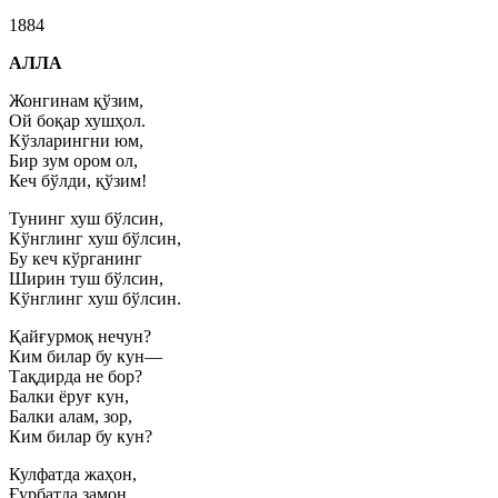
1884
АЛЛА
Жонгинам қўзим,
Ой боқар хушҳол.
Кўзларингни юм,
Бир зум ором ол,
Кеч бўлди, қўзим!
Тунинг хуш бўлсин,
Кўнглинг хуш бўлсин,
Бу кеч кўрганинг
Ширин туш бўлсин,
Кўнглинг хуш бўлсин.
Қайғурмоқ нечун?
Ким билар бу кун—
Тақдирда не бор?
Балки ёруғ кун,
Балки алам, зор,
Ким билар бу кун?
Кулфатда жаҳон,
Ғурбатда замон.