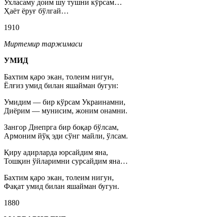
Ухласаму доим шу тушни кўрсам…
Ҳаёт ёруғ бўлгай…
1910
Миртемир таржимаси
УМИД
Бахтим қаро экан, толеим нигун,
Ёлғиз умид билан яшайман бугун:
Умидим — бир кўрсам Украинамни,
Диёрим — мунисим, жоним онамни.
Зангор Днепрга бир боқар бўлсам,
Армоним йўқ эди сўнг майли, ўлсам.
Қиру адирларда юрсайдим яна,
Тошқин ўйларимни сурсайдим яна…
Бахтим қаро экан, толеим нигун,
Фақат умид билан яшайман бугун.
1880