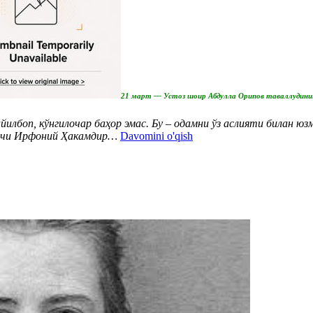
21 март — Устоз шоир Абдулла Орипов таваллудинин
йилбоп, кўнгилочар баҳор эмас. Бу – одамни ўз аслияти билан ю
увчи Ирфоний Ҳакамдир…
Davomini o'qish