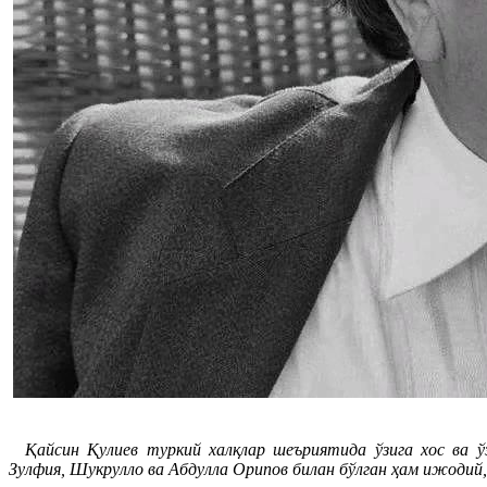
Қайсин Қулиев туркий халқлар шеъриятида ўзига хос ва ўзи
Зулфия,
Шукрулло
ва Абдулла Орипов билан бўлган ҳам ижодий