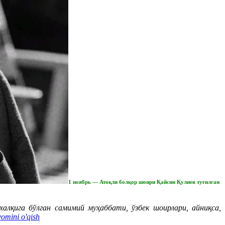
1 ноябрь — Атоқли болқор шоири Қайсин Қулиев туғилган
алқига бўлган самимий муҳаббати, ўзбек шоирлари, айниқса,
omini o'qish