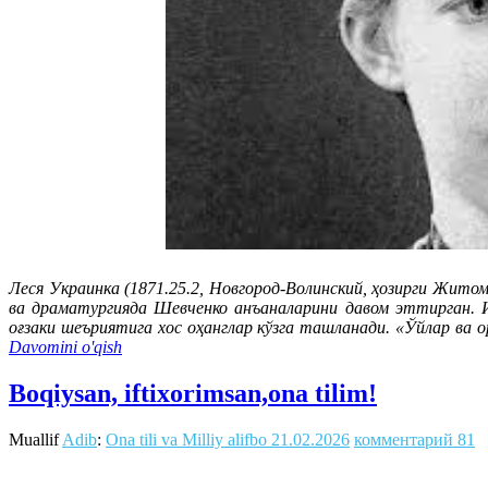
Леся Украинка (1871.25.2, Новгород-Волинский, ҳозирги Житом
ва драматургияда Шевченко анъаналарини давом эттирган. 
оғзаки шеъриятига хос оҳанглар кўзга ташланади. «Ўйлар ва 
Davomini o'qish
Boqiysan, iftixorimsan,ona tilim!
Muallif
Adib
:
Ona tili va Milliy alifbo
21.02.2026
комментарий 81