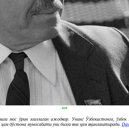
кун
га мос ўрин эгаллаган ижодкор. Унинг Ўзбекистонга, ўзбек х
, ҳам дўстона муносабати уни бизга яна ҳам яқинлаштиради.
Dav