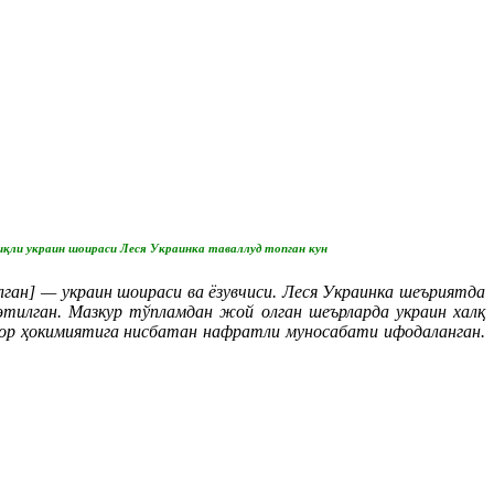
иқли украин шоираси Леся Украинка таваллуд топган кун
илган] — украин шоираси ва ёзувчиси. Леся Украинка шеъриятда
тилган. Мазкур тўпламдан жой олган шеърларда украин халқ
г чор ҳокимиятига нисбатан нафратли муносабати ифодаланган.