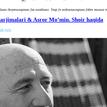
бағал дегувчиларнинг ўзи камбағал. Улар ўз нодонликларини ўзбек тилига
 tarjimalari & Asror Mo’min. Shoir haqida
zoh yo'q