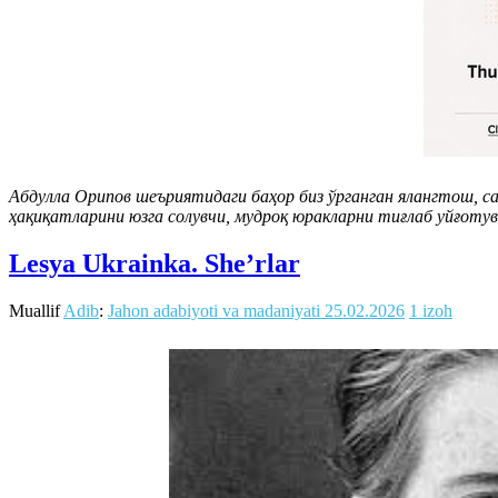
Абдулла Орипов шеъриятидаги баҳор биз ўрганган ялангтош, са
ҳақиқатларини юзга солувчи, мудроқ юракларни тиғлаб уйғот
Lesya Ukrainka. She’rlar
Muallif
Adib
:
Jahon adabiyoti va madaniyati
25.02.2026
1 izoh