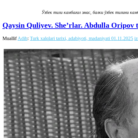
Ўзбек тили камбағал эмас, балки ўзбек тилини кам
Qaysin Quliyev. She’rlar. Abdulla Oripov
Muallif
Adib
:
Turk xalqlari tarixi, adabiyoti, madaniyati
01.11.2025
i