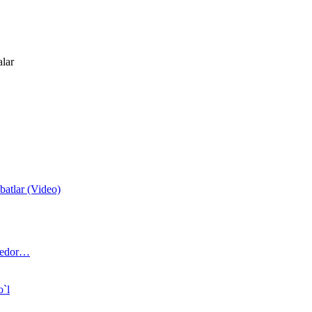
alar
atlar (Video)
 bedor…
o`l