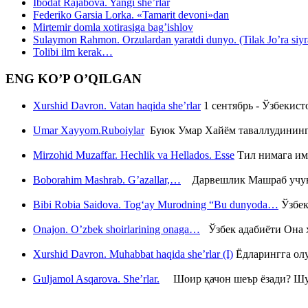
Ibodat Rajabova. Yangi she’rlar
Federiko Garsia Lorka. «Tamarit devoni»dan
Mirtemir domla xotirasiga bag’ishlov
Sulaymon Rahmon. Orzulardan yaratdi dunyo. (Tilak Jo’ra siyrati
Tolibi ilm kerak…
ENG KO’P O’QILGAN
Xurshid Davron. Vatan haqida she’rlar
1 сентябрь - Ўзбекис
Umar Xayyom.Ruboiylar
Буюк Умар Хайём таваллудининг 
Mirzohid Muzaffar. Hechlik va Hellados. Esse
Тил нимага им
Boborahim Mashrab. G’azallar,…
Дарвешлик Машраб учун ш
Bibi Robia Saidova. Tog‘ay Murodning “Bu dunyoda…
Ўзбек
Onajon. O’zbek shoirlarining onaga…
Ўзбек адабиёти Она ҳ
Xurshid Davron. Muhabbat haqida she’rlar (I)
Ёдларингга ол
Guljamol Asqarova. She’rlar.
Шоир қачон шеър ёзади? Шу с