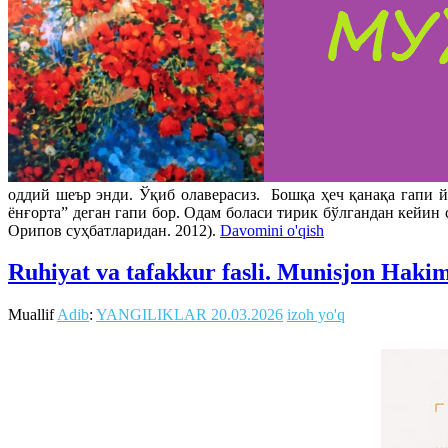
оддий шеър энди. Ўқиб олаверасиз. Бошқа ҳеч қанақа гапи й
ëнғорта” деган гапи бор. Одам боласи тирик бўлгандан кейин
Орипов суҳбатларидан. 2012).
Davomini o'qish
Ruhiyat va tafakkur fasli. Munisjon Haki
Muallif
Adib
:
YANGILIKLAR
20.03.2026
izoh yo'q