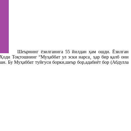
Шеърнинг ëзилганига 55 йилдан ҳам ошди. Ëзилган
 Ҳоди Тоқтошнинг “Муҳаббат ул эски нарса¸ ҳар бир қалб они
ан. Бу Муҳаббат туйғуси борки,шеър бор,адабиёт бор (Абдулла