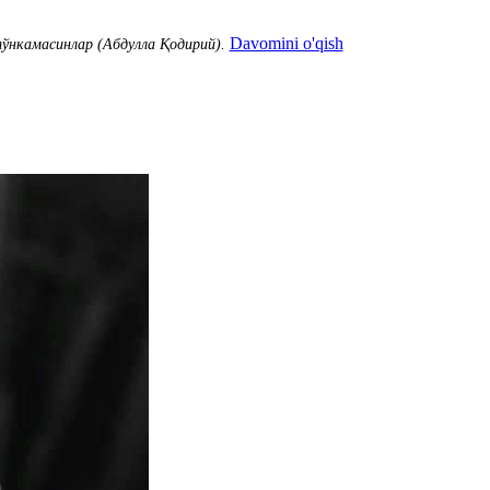
Davomini o'qish
 тўнкамасинлар (Абдулла Қодирий).