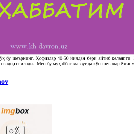
ўқ бу шеърнинг. Ҳофизлар 40-50 йилдан бери айтиб келаяпти.
 севади,севилади. Мен бу муҳаббат мавзуида кўп шеърлар ëзганм
mov