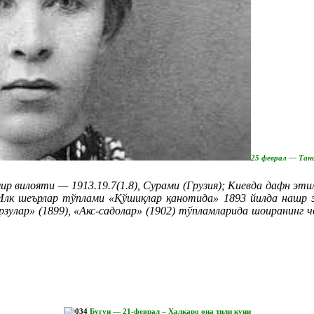
25 феврал — Тан
ир вилояти — 1913.19.7(1.8), Сурами (Грузия); Киевда дафн эт
Илк шеърлар тўплами «Қўшиқлар қанотида» 1893 йилда нашр э
орзулар» (1899), «Акс-садолар» (1902) тўпламларида шоиранин
Бугун — 21-феврал – Халқаро она тили куни