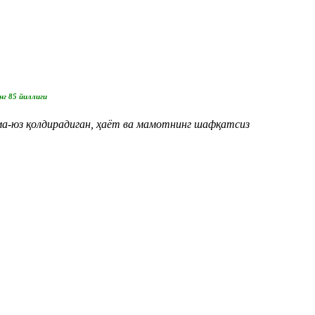
г 85 йиллиги
зма-юз қолдирадиган, ҳаёт ва мамотнинг шафқатсиз