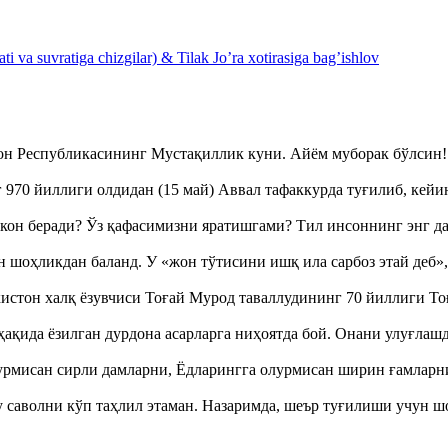
 va suvratiga chizgilar) & Tilak Jo’ra xotirasiga bag’ishlov
тон Республикасининг Мустақиллик куни. Айём муборак бўлси
970 йиллиги олдидан (15 май) Аввал тафаккурда туғилиб, кейи
кон беради? Ўз қафасимизни яратишгами? Тил инсоннинг энг д
оҳликдан баланд. У «жон тўтисини ишқ ила сарбоз этай деб
истон халқ ёзувчиси Тоғай Мурод таваллудининг 70 йиллиги 
ақида ёзилган дурдона асарларга ниҳоятда бой. Онани улуғла
урмисан сирли дамларни, Ёдларингга олурмисан ширин ғамларн
аволни кўп таҳлил этаман. Назаримда, шеър туғилиши учун 