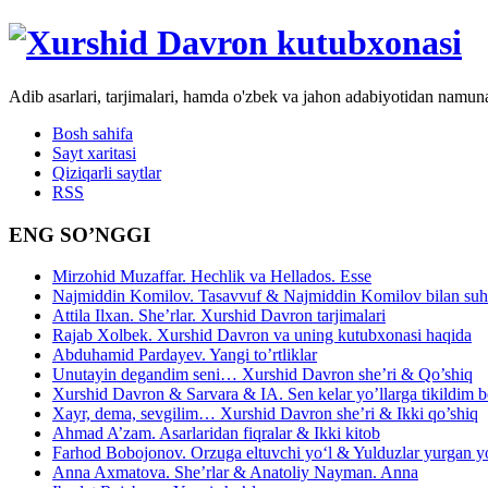
Adib asarlari, tarjimalari, hamda o'zbek va jahon adabiyotidan namun
Bosh sahifa
Sayt xaritasi
Qiziqarli saytlar
RSS
ENG SO’NGGI
Mirzohid Muzaffar. Hechlik va Hellados. Esse
Najmiddin Komilov. Tasavvuf & Najmiddin Komilov bilan suhb
Attila Ilxan. She’rlar. Xurshid Davron tarjimalari
Rajab Xolbek. Xurshid Davron va uning kutubxonasi haqida
Abduhamid Pardayev. Yangi to’rtliklar
Unutayin degandim seni… Xurshid Davron she’ri & Qo’shiq
Xurshid Davron & Sarvara & IA. Sen kelar yo’llarga tikildim
Xayr, dema, sevgilim… Xurshid Davron she’ri & Ikki qo’shiq
Ahmad A’zam. Asarlaridan fiqralar & Ikki kitob
Farhod Bobojonov. Orzuga eltuvchi yo‘l & Yulduzlar yurgan y
Anna Axmatova. She’rlar & Anatoliy Nayman. Anna