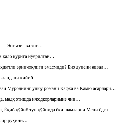
н! Энг азиз ва энг…
н қалб қўрига йўғрилган…
аҳшатли эринчоқлиги эмасмиди? Биз дунёни аввал…
», жандани кийиб…
Тоғай Муроднинг ушбу романи Кафка ва Камю асарлари…
шда, мадҳ этишда ижодкорларимиз чин…
и, Ёқиб қўйиб тун қўйнида ёки шамларни Мени ёдга…
шоир руҳини…