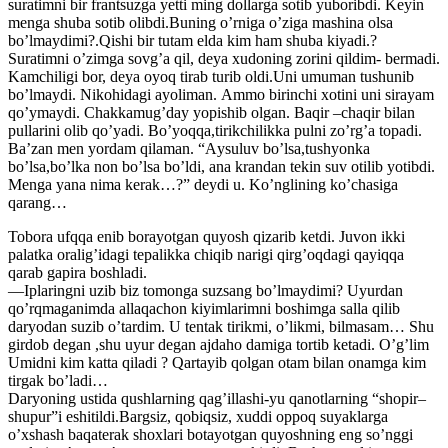
suratimni bir frantsuzga yetti ming dollarga sotib yuboribdi. Keyin
menga shuba sotib olibdi.Buning oʼrniga oʼziga mashina olsa
boʼlmaydimi?.Qishi bir tutam elda kim ham shuba kiyadi.?
Suratimni oʼzimga sovgʼa qil, deya xudoning zorini qildim- bermadi.
Kamchiligi bor, deya oyoq tirab turib oldi.Uni umuman tushunib
boʼlmaydi. Nikohidagi ayoliman. Аmmo birinchi xotini uni sirayam
qoʼymaydi. Chakkamugʼday yopishib olgan. Baqir –chaqir bilan
pullarini olib qoʼyadi. Boʼyoqqa,tirikchilikka pulni zoʼrgʼa topadi.
Baʼzan men yordam qilaman. “Аysuluv boʼlsa,tushyonka
boʼlsa,boʼlka non boʼlsa boʼldi, ana krandan tekin suv otilib yotibdi.
Menga yana nima kerak…?” deydi u. Koʼnglining koʼchasiga
qarang…
Tobora ufqqa enib borayotgan quyosh qizarib ketdi. Juvon ikki
palatka oraligʼidagi tepalikka chiqib narigi qirgʼoqdagi qayiqqa
qarab gapira boshladi.
—Iplaringni uzib biz tomonga suzsang boʼlmaydimi? Uyurdan
qoʼrqmaganimda allaqachon kiyimlarimni boshimga salla qilib
daryodan suzib oʼtardim. U tentak tirikmi, oʼlikmi, bilmasam… Shu
girdob degan ,shu uyur degan ajdaho damiga tortib ketadi. Oʼgʼlim
Umidni kim katta qiladi ? Qartayib qolgan otam bilan onamga kim
tirgak boʼladi…
Daryoning ustida qushlarning qagʼillashi-yu qanotlarning “shopir–
shupur”i eshitildi.Bargsiz, qobiqsiz, xuddi oppoq suyaklarga
oʼxshash baqaterak shoxlari botayotgan quyoshning eng soʼnggi