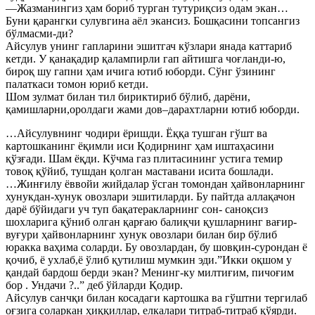
—Жазманингиз ҳам бориб турган тутуриқсиз одам экан…
Буни қарангки сулувгина аёл экансиз. Бошқасини топсангиз
бўлмасми-ди?
Айсулув унинг гапларини эшитгач кўзлари янада каттариб
кетди. У қанақадир қалампирли гап айтишга чоғланди-ю,
бироқ шу гапни ҳам ичига ютиб юборди. Сўнг ўзининг
палаткаси томон юриб кетди.
Шом зулмат билан тил бириктириб бўлиб, дарёни,
қамишларни,оролдаги жами дов–дарахтларни ютиб юборди.
…Айсулувнинг чодири ёришди. Ёққа тушган гўшт ва
картошканинг ёқимли иси Қодирнинг ҳам иштаҳасини
қўзғади. Шам ёқди. Кўчма газ плитасининг устига темир
товоқ қўйиб, тушдан қолган маставани исита бошлади.
…Жинғилу ёввойи жийдалар ўсган томондан ҳайвонларнинг
хунукдан-хунук овозлари эшитиларди. Бу пайтда аллақачон
дарё бўйидаги уч туп бақатеракларнинг сон- саноқсиз
шохларига қўниб олган қарғаю балиқчи қушларнинг вағир-
вуғури ҳайвонларнинг хунук овозлари билан бир бўлиб
юракка ваҳима соларди. Бу овозлардан, бу шовқин-сурондан ё
қочиб, ё ухлаб,ё ўлиб қутилиш мумкин эди.”Икки оқшом у
қандай бардош берди экан? Менинг-ку милтиғим, пичоғим
бор . Ундачи ?..” деб ўйларди Қодир.
Айсулув санчқи билан косадаги картошка ва гўштни тергилаб
оғзига соларкан ҳиққиллар, елкалари титраб-титраб қўярди.