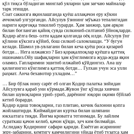
қўл тиқса бўладиган минглаб уяларни ҳам зағчаю майналар
тарк этишди.
Соат саккизга яқинлашганда қуёш аллақачон еру кўкни
аччомлаб улгурганди. Айсулув ўзининг мўъжаз тепалигидан
нариги қирғоққа тикилиб турарди. Ҳам занжир, ҳам арқон
билан боғланган қайиқ сувда силкиниб-силтаниб ўйноқларди.
Қодир аёлга беш- олти қадам қолганда оёқ илди. Айсулув ўнг
қўлини кўксига қўйиб, бош силкиб саломлашди. “У бугун
келади. Шамол ув-увлагани билан кеча қуёш роса қизариб
ботди… Нега илжаясиз ? Биз қорақалпоқлар қуёшга қаттиқ
ишонамиз.Ойу шафақларни ҳам кўнглимизга жуда-жуда яқин
оламиз. Гапларимни эшитиб илжайиб қўйдингиз. Ана шу
қилиғингиз кўнглимга қаттиқ ботди… Гулхан учун эса улли
раҳмат. Анча бехавотир ухладим…”
… Бир бўлак нону сарёғ еб олган Қодир палатка зийидан
Айсулувга қараб уни кўрмади.Жувон ўнг қўлида хивчин
билан шувоқларни уриб–уриб, дарёнинг юқори оқими бўйлаб
кетиб борарди.
Қодир идиш товоқларни, газ плитаю, кичик балонни қопга
жойлаштирди. Киймайдиган куртка билан шляпани
юкхалтага тиқди. Йиғма кроватга тегинмади. Бу лайлим
сураткаш қачон келиб, қачон қўяди, ҳеч ким билмайди.
Аслидаку Қодирнинг сафари қариди. Ёзаётган асарининг
зеру-забарини, кемтигу камчилигини уйида ётиб тузатса ҳам