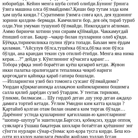
юборибди. Кейин менга шуба сотиб олибди.Бунинг ўрнига
ўзига машина олса бўлмайдими?.Қиши бир тутам элда ким
ҳам шуба кияди.? Суратимни ўзимга совға қил, дея худонинг
зорини қилдим- бермади. Камчилиги бор, дея оёқ тираб туриб
олди.Уни умуман тушуниб бўлмайди. Никоҳидаги аёлиман.
Аммо биринчи хотини уни сираям қўймайди. Чаккамуғдай
ёпишиб олган. Бақир –чақир билан пулларини олиб қўяди.
Бўёққа,тирикчиликка пулни зўрға топади. Баъзан мен ёрдам
қиламан. “Айсулув бўлса,тушёнка бўлса,бўлка нон бўлса
бўлди, ана крандан текин сув отилиб ётибди. Менга яна нима
керак…?” дейди у. Кўнглининг кўчасига қаранг…
Тобора уфққа эниб бораётган қуёш қизариб кетди. Жувон
икки палатка оралиғидаги тепаликка чиқиб нариги
қирғоқдаги қайиққа қараб гапира бошлади.
—Ипларингни узиб биз томонга сузсанг бўлмайдими?
Уюрдан қўрқмаганимда аллақачон кийимларимни бошимга
салла қилиб дарёдан сузиб ўтардим. У тентак тирикми,
ўликми, билмасам… Шу гирдоб деган ,шу уюр деган аждаҳо
дамига тортиб кетади. Ўғлим Умидни ким катта қилади ?
Қартайиб қолган отам билан онамга ким тиргак бўлади…
Дарёнинг устида қушларнинг қағиллаши-ю қанотларнинг
“шопир–шупур”и эшитилди.Баргсиз, қобиқсиз, худди оппоқ
суякларга ўхшаш бақатерак шохлари ботаётган қуёшнинг энг
сўнгги нурлари сўнар-сўнмас қоп-қора тусга кирди. Беш юз-
олти юз қулоч наридаги ёввойи жийдаю толлар ўсган