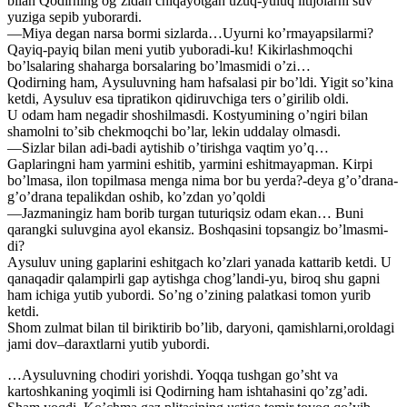
bilan Qodirning ogʼzidan chiqayotgan uzuq-yuluq iltijolarni suv
yuziga sepib yuborardi.
—Miya degan narsa bormi sizlarda…Uyurni koʼrmayapsilarmi?
Qayiq-payiq bilan meni yutib yuboradi-ku! Kikirlashmoqchi
boʼlsalaring shaharga borsalaring boʼlmasmidi oʼzi…
Qodirning ham, Аysuluvning ham hafsalasi pir boʼldi. Yigit soʼkina
ketdi, Аysuluv esa tipratikon qidiruvchiga ters oʼgirilib oldi.
U odam ham negadir shoshilmasdi. Kostyumining oʼngiri bilan
shamolni toʼsib chekmoqchi boʼlar, lekin uddalay olmasdi.
—Sizlar bilan adi-badi aytishib oʼtirishga vaqtim yoʼq…
Gaplaringni ham yarmini eshitib, yarmini eshitmayapman. Kirpi
boʼlmasa, ilon topilmasa menga nima bor bu yerda?-deya gʼoʼdrana-
gʼoʼdrana tepalikdan oshib, koʼzdan yoʼqoldi
—Jazmaningiz ham borib turgan tuturiqsiz odam ekan… Buni
qarangki suluvgina ayol ekansiz. Boshqasini topsangiz boʼlmasmi-
di?
Аysuluv uning gaplarini eshitgach koʼzlari yanada kattarib ketdi. U
qanaqadir qalampirli gap aytishga chogʼlandi-yu, biroq shu gapni
ham ichiga yutib yubordi. Soʼng oʼzining palatkasi tomon yurib
ketdi.
Shom zulmat bilan til biriktirib boʼlib, daryoni, qamishlarni,oroldagi
jami dov–daraxtlarni yutib yubordi.
…Аysuluvning chodiri yorishdi. Yoqqa tushgan goʼsht va
kartoshkaning yoqimli isi Qodirning ham ishtahasini qoʼzgʼadi.