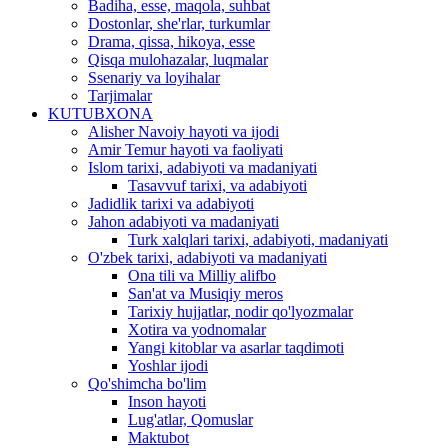
Badiha, esse, maqola, suhbat
Dostonlar, she'rlar, turkumlar
Drama, qissa, hikoya, esse
Qisqa mulohazalar, luqmalar
Ssenariy va loyihalar
Tarjimalar
KUTUBXONA
Alisher Navoiy hayoti va ijodi
Amir Temur hayoti va faoliyati
Islom tarixi, adabiyoti va madaniyati
Tasavvuf tarixi, va adabiyoti
Jadidlik tarixi va adabiyoti
Jahon adabiyoti va madaniyati
Turk xalqlari tarixi, adabiyoti, madaniyati
O'zbek tarixi, adabiyoti va madaniyati
Ona tili va Milliy alifbo
San'at va Musiqiy meros
Tarixiy hujjatlar, nodir qo'lyozmalar
Xotira va yodnomalar
Yangi kitoblar va asarlar taqdimoti
Yoshlar ijodi
Qo'shimcha bo'lim
Inson hayoti
Lug'atlar, Qomuslar
Maktubot