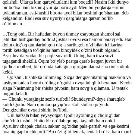
qolishdi. Ularga kim qaraydi,ularni kim boqadi? Nasim ikki dunyo
bir boʼlsa ham bizning yurtga bormaydi.Men bu yoqlarga erimni
uylantiraman, esli-hushli birorta ayol bilan boshini qoʼshaman, deb
kelgandim. Endi esa suv uyuriyu qargʼalarga qaram boʼlib
oʼtiribman…
…Tong otdi. Bir haftadan buyon tinmay esayotgan shamol sal
jahlidan tushganday boʼldi.Qushlar ovozi esa hamon baravj edi. Har
doim qirgʼoq qumlarini goh olgʼa surib,goh oʼzi bilan ichkariga
tortib ketadigan toʼlqinlar ham binoyidek oʼzini bosib olgandi.
Аysuluv daryodan bir paqir suv oldi. Uning ham toza suvi
tugagandi shekilli. Oqim boʼylab pastga qarab ketgan juvon bir
qoʼlida molbert, bir qoʼlida kattagina qurigan daraxt shoxini sudrab
keldi.
—Qoʼshni, tushlikka urinmang. Sizga dengizchilarning makaron va
tushyonkadan iborat qoʼling oʼrgulsin ovqatini qilib beraman. Keyin
sizga Nasimning bir shisha pivosini ham sovgʼa qilaman. U tentak
bugun keladi.
— Chunki yuragingiz sezib turibdi! Shundaymi?-deya sharaqlab
kuldi Qodir. Nam qumloqqa yigʼma stol–stullar qoʼyildi.
Dengizchilar ovqati shirin boʼlibdi.
—Uni hafsala bilan yeyayotgan Qodir ayolning qichqirigʼidan
choʼchib tushdi. Hatto bir qoʼllab qumga tayanib ham qoldi.
Аysuluv chapak chalar, sakrar, ogʼzidan pala-partish va ega-kesimi
noaniq gaplar chiqardi.”Bu oʼzi gʼirt tentak, tentak boʼlsa ham mard