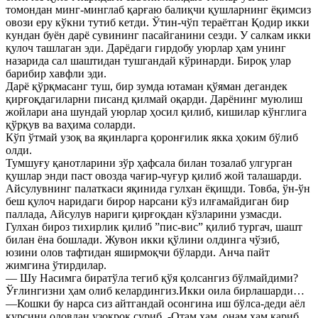
томондан минг-минглаб қарғаю балиқчи қушларнинг ёқимсиз
овози еру кўкни тутиб кетди. Ўтин-чўп тераётган Қодир икки
кундан буён дарё сувининг пасайганини сезди. У салкам икки
қулоч ташлаган эди. Дарёдаги гирдобу уюрлар ҳам унинг
назарида сал шаштидан тушгандай кўринарди. Бироқ улар
барибир хавфли эди.
Дарё қўрқмасанг туш, бир зумда ютаман қўяман дегандек
қирғоқдагиларни писанд қилмай оқарди. Дарёнинг муюлиш
жойлари ана шундай уюрлар ҳосил қилиб, кишилар кўнглига
қўрқув ва ваҳима соларди.
Кўп ўтмай узоқ ва яқинларга қоронғилик якка ҳоким бўлиб
олди.
Тумшуғу қанотларини зўр ҳафсала билан тозалаб улгурган
қушлар энди паст овозда чағир-чуғур қилиб жой талашарди.
Айсулувнинг палаткаси яқинида гулхан ёқишди. Товба, ўн-ўн
беш қулоч наридаги бирор нарсани кўз илғамайдиган бир
паллада, Айсулув нариги қирғоқдан кўзларини узмасди.
Гулхан бироз тихирлик қилиб ”пис-вис” қилиб тургач, шашт
билан ёна бошлади. Жувон икки қўлини олдинга чўзиб,
юзини олов тафтидан яширмоқчи бўларди. Анча пайт
жимгина ўтирдилар.
— Шу Насимга биратўла тегиб қўя қолсангиз бўлмайдими?
Ўғлингизни ҳам олиб келардингиз.Икки оила бирлашарди…
—Кошки бу нарса сиз айтгандай осонгина иш бўлса-деди аёл
курсини оловдан узоқроқ суриб. -Отам ҳам, онам ҳам қариб