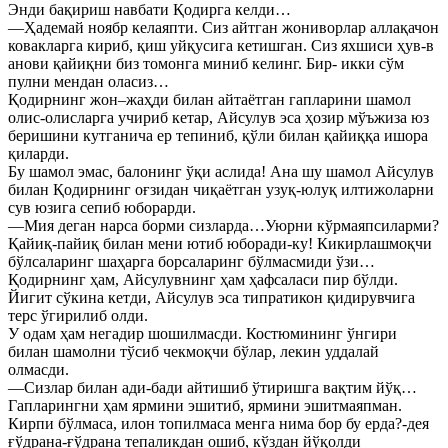
Энди бақириш навбати Қодирга келди…
—Ҳадемай ноябр келаяпти. Сиз айтган жониворлар аллақачон
ковакларга кириб, қиш уйқусига кетишган. Сиз яхшиси ҳув-в
анови қайиқни биз томонга миниб келинг. Бир- икки сўм
пулни мендан оласиз…
Қодирнинг жон–жаҳди билан айтаётган гапларини шамол
олис-олисларга учириб кетар, Айсулув эса ҳозир мўъжиза юз
беришини кутганича ер тепиниб, қўли билан қайиққа ишора
қиларди.
Бу шамол эмас, балонинг ўқи аслида! Ана шу шамол Айсулув
билан Қодирнинг оғзидан чиқаётган узуқ-юлуқ илтижоларни
сув юзига сепиб юборарди.
—Мия деган нарса борми сизларда…Уюрни кўрмаяпсиларми?
Қайиқ-пайиқ билан мени ютиб юборади-ку! Кикирлашмоқчи
бўлсаларинг шаҳарга борсаларинг бўлмасмиди ўзи…
Қодирнинг ҳам, Айсулувнинг ҳам ҳафсаласи пир бўлди.
Йигит сўкина кетди, Айсулув эса типратикон қидирувчига
терс ўгирилиб олди.
У одам ҳам негадир шошилмасди. Костюмининг ўнгири
билан шамолни тўсиб чекмоқчи бўлар, лекин уддалай
олмасди.
—Сизлар билан ади-бади айтишиб ўтиришга вақтим йўқ…
Гапларингни ҳам ярмини эшитиб, ярмини эшитмаяпман.
Кирпи бўлмаса, илон топилмаса менга нима бор бу ерда?-дея
ғўдрана-ғўдрана тепаликдан ошиб, кўздан йўқолди