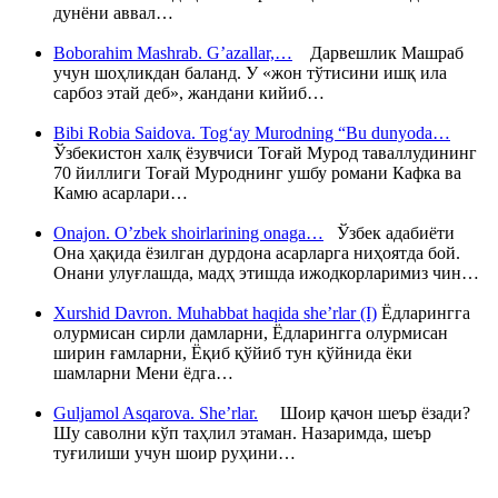
дунёни аввал…
Boborahim Mashrab. G’azallar,…
Дарвешлик Машраб
учун шоҳликдан баланд. У «жон тўтисини ишқ ила
сарбоз этай деб», жандани кийиб…
Bibi Robia Saidova. Tog‘ay Murodning “Bu dunyoda…
Ўзбекистон халқ ёзувчиси Тоғай Мурод таваллудининг
70 йиллиги Тоғай Муроднинг ушбу романи Кафка ва
Камю асарлари…
Onajon. O’zbek shoirlarining onaga…
Ўзбек адабиёти
Она ҳақида ёзилган дурдона асарларга ниҳоятда бой.
Онани улуғлашда, мадҳ этишда ижодкорларимиз чин…
Xurshid Davron. Muhabbat haqida she’rlar (I)
Ёдларингга
олурмисан сирли дамларни, Ёдларингга олурмисан
ширин ғамларни, Ёқиб қўйиб тун қўйнида ёки
шамларни Мени ёдга…
Guljamol Asqarova. She’rlar.
Шоир қачон шеър ёзади?
Шу саволни кўп таҳлил этаман. Назаримда, шеър
туғилиши учун шоир руҳини…