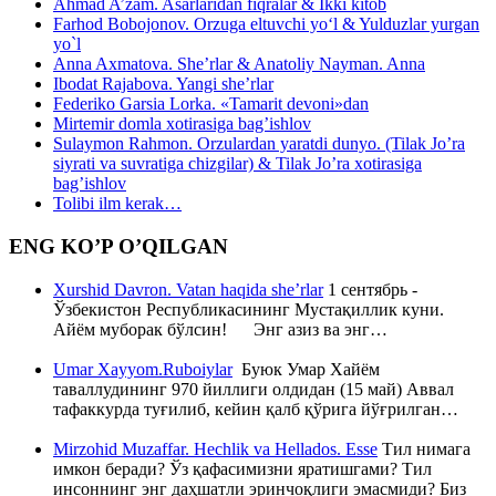
Ahmad A’zam. Asarlaridan fiqralar & Ikki kitob
Farhod Bobojonov. Orzuga eltuvchi yo‘l & Yulduzlar yurgan
yo`l
Anna Axmatova. She’rlar & Anatoliy Nayman. Anna
Ibodat Rajabova. Yangi she’rlar
Federiko Garsia Lorka. «Tamarit devoni»dan
Mirtemir domla xotirasiga bag’ishlov
Sulaymon Rahmon. Orzulardan yaratdi dunyo. (Tilak Jo’ra
siyrati va suvratiga chizgilar) & Tilak Jo’ra xotirasiga
bag’ishlov
Tolibi ilm kerak…
ENG KO’P O’QILGAN
Xurshid Davron. Vatan haqida she’rlar
1 сентябрь -
Ўзбекистон Республикасининг Мустақиллик куни.
Айём муборак бўлсин! Энг азиз ва энг…
Umar Xayyom.Ruboiylar
Буюк Умар Хайём
таваллудининг 970 йиллиги олдидан (15 май) Аввал
тафаккурда туғилиб, кейин қалб қўрига йўғрилган…
Mirzohid Muzaffar. Hechlik va Hellados. Esse
Тил нимага
имкон беради? Ўз қафасимизни яратишгами? Тил
инсоннинг энг даҳшатли эринчоқлиги эмасмиди? Биз