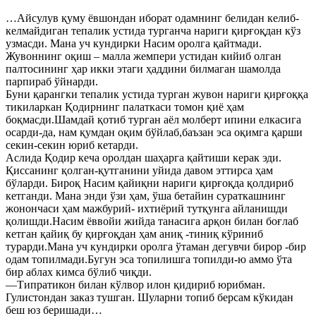
…Айсулув қуму ёвшондан иборат одамнинг белидан келиб-
келмайдиган тепалик устида турганча нариги қирғоқдан кўз
узмасди. Мана уч кундирки Насим оролга қайтмади.
Жувоннинг оқиш – малла жемпери устидан кийиб олган
палтосининг ҳар икки этаги ҳаддини билмаган шамолда
парпираб ўйнарди.
Буни қарангки тепалик устида турган жувон нариги қирғоққа
тикиларкан Қодирнинг палаткаси томон қиё ҳам
боқмасди.Шамдай қотиб турган аёл молберт ипини елкасига
осарди-да, нам қумдан оқим бўйлаб,баъзан эса оқимга қарши
секин-секин юриб кетарди.
Аслида Қодир кеча оролдан шаҳарга қайтиши керак эди.
Қиссанинг қолган-қутганини уйида давом эттирса ҳам
бўларди. Бироқ Насим қайиқни нариги қирғоқда қолдириб
кетганди. Мана энди ўзи ҳам, ўша бетайин сураткашнинг
жонончаси ҳам мажбурий- ихтиёрий тутқунга айланишди
қолишди.Насим ёввойи жийда танасига арқон билан боғлаб
кетган қайиқ бу қирғоқдан ҳам аниқ -тиниқ кўриниб
турарди.Мана уч кундирки оролга ўтаман дегувчи бирор -бир
одам топилмади.Бугун эса топилишга топилди-ю аммо ўта
бир аблах кимса бўлиб чиқди.
—Типратикон билан кўлвор илон қидириб юрибман.
Гулистондан заказ тушган. Шуларни топиб берсам кўкидан
беш юз беришади…