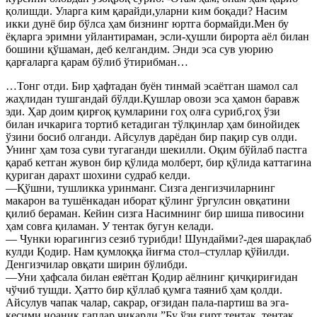
қолишди. Уларга ким қарайди,уларни ким боқади? Насим
икки дунё бир бўлса ҳам бизнинг юртга бормайди.Мен бу
ёқларга эримни уйлантираман, эсли-ҳушли бирорта аёл билан
бошини қўшаман, деб келгандим. Энди эса сув уюрию
қарғаларга қарам бўлиб ўтирибман…
…Тонг отди. Бир ҳафтадан буён тинмай эсаётган шамол сал
жаҳлидан тушгандай бўлди.Қушлар овози эса ҳамон баравж
эди. Ҳар доим қирғоқ қумларини гоҳ олға суриб,гоҳ ўзи
билан ичкарига тортиб кетадиган тўлқинлар ҳам бинойидек
ўзини босиб олганди. Айсулув дарёдан бир пақир сув олди.
Унинг ҳам тоза суви тугаганди шекилли. Оқим бўйлаб пастга
қараб кетган жувон бир қўлида молберт, бир қўлида каттагина
қуриган дарахт шохини судраб келди.
—Қўшни, тушликка уринманг. Сизга денгизчиларнинг
макарон ва тушёнкадан иборат қўлинг ўргулсин овқатини
қилиб бераман. Кейин сизга Насимнинг бир шиша пивосини
ҳам совға қиламан. У тентак бугун келади.
— Чунки юрагингиз сезиб турибди! Шундайми?-дея шарақлаб
кулди Қодир. Нам қумлоққа йиғма стол–стуллар қўйилди.
Денгизчилар овқати ширин бўлибди.
—Уни ҳафсала билан еяётган Қодир аёлнинг қичқириғидан
чўчиб тушди. Ҳатто бир қўллаб қумга таяниб ҳам қолди.
Айсулув чапак чалар, сакрар, оғзидан пала-партиш ва эга-
кесими ноаниқ гаплар чиқарди.”Бу ўзи ғирт тентак, тентак