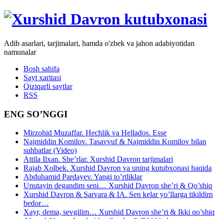
Adib asarlari, tarjimalari, hamda o'zbek va jahon adabiyotidan
namunalar
Bosh sahifa
Sayt xaritasi
Qiziqarli saytlar
RSS
ENG SO’NGGI
Mirzohid Muzaffar. Hechlik va Hellados. Esse
Najmiddin Komilov. Tasavvuf & Najmiddin Komilov bilan
suhbatlar (Video)
Attila Ilxan. She’rlar. Xurshid Davron tarjimalari
Rajab Xolbek. Xurshid Davron va uning kutubxonasi haqida
Abduhamid Pardayev. Yangi to’rtliklar
Unutayin degandim seni… Xurshid Davron she’ri & Qo’shiq
Xurshid Davron & Sarvara & IA. Sen kelar yo’llarga tikildim
bedor…
Xayr, dema, sevgilim… Xurshid Davron she’ri & Ikki qo’shiq