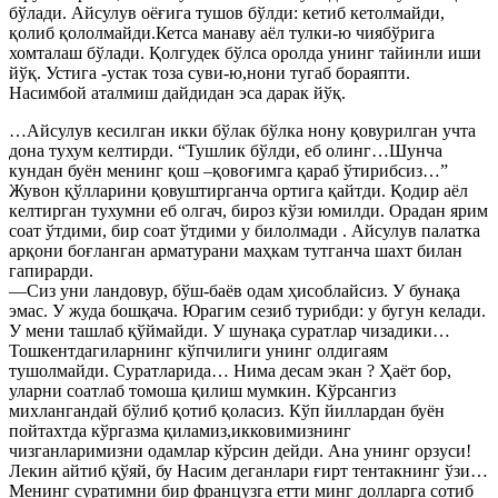
бўлади. Айсулув оёғига тушов бўлди: кетиб кетолмайди,
қолиб қололмайди.Кетса манаву аёл тулки-ю чиябўрига
хомталаш бўлади. Қолгудек бўлса оролда унинг тайинли иши
йўқ. Устига -устак тоза суви-ю,нони тугаб бораяпти.
Насимбой аталмиш дайдидан эса дарак йўқ.
…Айсулув кесилган икки бўлак бўлка нону қовурилган учта
дона тухум келтирди. “Тушлик бўлди, еб олинг…Шунча
кундан буён менинг қош –қовоғимга қараб ўтирибсиз…”
Жувон қўлларини қовуштирганча ортига қайтди. Қодир аёл
келтирган тухумни еб олгач, бироз кўзи юмилди. Орадан ярим
соат ўтдими, бир соат ўтдими у билолмади . Айсулув палатка
арқони боғланган арматурани маҳкам тутганча шахт билан
гапирарди.
—Сиз уни ландовур, бўш-баёв одам ҳисоблайсиз. У бунақа
эмас. У жуда бошқача. Юрагим сезиб турибди: у бугун келади.
У мени ташлаб қўймайди. У шунақа суратлар чизадики…
Тошкентдагиларнинг кўпчилиги унинг олдигаям
тушолмайди. Суратларида… Нима десам экан ? Ҳаёт бор,
уларни соатлаб томоша қилиш мумкин. Кўрсангиз
михлангандай бўлиб қотиб қоласиз. Кўп йиллардан буён
пойтахтда кўргазма қиламиз,икковимизнинг
чизганларимизни одамлар кўрсин дейди. Ана унинг орзуси!
Лекин айтиб қўяй, бу Насим деганлари ғирт тентакнинг ўзи…
Менинг суратимни бир французга етти минг долларга сотиб