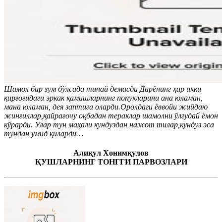
Шамол бир зум бўлсада тинай демасди Дарёнинг ҳар икки
қирғоғидаги эркак қамишларнинг попукларини ана юламан,
мана юламан, дея заптига оларди.Оролдаги ёввойи жийдаю
жинғиллар,қайрағочу оқбадан тераклар шамолни ўлгудай ёмон
кўрарди. Улар тун маҳали кундуздан нажот тилар,кундуз эса
тундан умид қиларди…
Алиқул Хонимқулов
ҚУШЛАРНИНГ ТОНГГИ ПАРВОЗЛАРИ