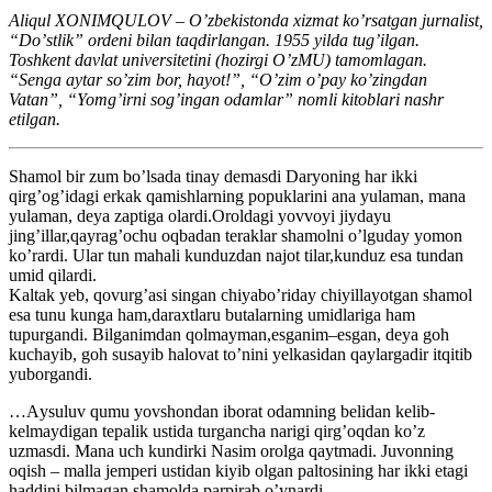
Аliqul XONIMQULOV – Oʼzbekistonda xizmat koʼrsatgan jurnalist,
“Doʼstlik” ordeni bilan taqdirlangan. 1955 yilda tugʼilgan.
Toshkent davlat universitetini (hozirgi OʼzMU) tamomlagan.
“Senga aytar soʼzim bor, hayot!”, “Oʼzim oʼpay koʼzingdan
Vatan”, “Yomgʼirni sogʼingan odamlar” nomli kitoblari nashr
etilgan.
Shamol bir zum boʼlsada tinay demasdi Daryoning har ikki
qirgʼogʼidagi erkak qamishlarning popuklarini ana yulaman, mana
yulaman, deya zaptiga olardi.Oroldagi yovvoyi jiydayu
jingʼillar,qayragʼochu oqbadan teraklar shamolni oʼlguday yomon
koʼrardi. Ular tun mahali kunduzdan najot tilar,kunduz esa tundan
umid qilardi.
Kaltak yeb, qovurgʼasi singan chiyaboʼriday chiyillayotgan shamol
esa tunu kunga ham,daraxtlaru butalarning umidlariga ham
tupurgandi. Bilganimdan qolmayman,esganim–esgan, deya goh
kuchayib, goh susayib halovat toʼnini yelkasidan qaylargadir itqitib
yuborgandi.
…Аysuluv qumu yovshondan iborat odamning belidan kelib-
kelmaydigan tepalik ustida turgancha narigi qirgʼoqdan koʼz
uzmasdi. Mana uch kundirki Nasim orolga qaytmadi. Juvonning
oqish – malla jemperi ustidan kiyib olgan paltosining har ikki etagi
haddini bilmagan shamolda parpirab oʼynardi.