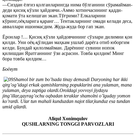
—Сиздан ёлғиз қолганларингда нима бўлганини сўрамайман-
деди қисиқ кўзли ҳайдовчи.-Аммо хотинчасининг қадди-
қомати ўта келишган экан.Тўғрими? Елкаларини
кўринг,оёқларига қаранг… Тентакларнинг омади келади деса,
авваллари ишонмасдим. Жуда-жуда бор гап экан.
Ёронлар !… Қисиқ кўзли ҳайдовчининг сўзлари дилимни қон
қилди. Уни оёқ-қўлидан маҳкам ушлаб дарёга отиб юборгим
келди. Бундай қилолмайман. Дарёнинг сувини нопок
қилишдан Яратганнинг ўзи асрасин. Товба қилдим! Минг
бора товба қилдим…
Боёвут
Shamol bir zum boʼlsada tinay demasdi Daryoning har ikki
qirgʼogʼidagi erkak qamishlarning popuklarini ana yulaman, mana
yulaman, deya zaptiga olardi.Oroldagi yovvoyi jiydayu
jingʼillar,qayragʼochu oqbadan teraklar shamolni oʼlguday yomon
koʼrardi. Ular tun mahali kunduzdan najot tilar,kunduz esa tundan
umid qilardi.
Аliqul Xonimqulov
QUSHLАRNING TONGGI PАRVOZLАRI