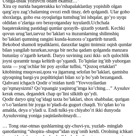
Ustiga-ustak yozuvchi odam ekansiz…”
Xira oy nurida baqaterakka koʼrshapalaklarday yopishib olgan
qargʼayu zagʼchalarning ovozi endi tinay, deb qolgandi. Ular goho
shoxlarga, goho esa oyoqlariga tumshugʼini ishqalar, goʼyo uyqu
oldidan oʼzlariga oro berayotganday tuyulardi.Uchchala
baqaterakning pastidagi qumlar qorayib- qizarib yotardi. Kechki
qovun urugʼlari,tarvuz boʼlaklari va ituzumlarning shilimshiq
boʼlaklari qumning rangini kunda-kunora oʼzgartirib turardi.
Bekobod shamoli tepaliklarni, daraxtlar tagini tinimsiz oqish qumlar
bilan yangilab turarkan,suvga bir necha qadam qolganda manzara
butunlay oʼzgarib ketardi. Daryo suvining zaxi ikki- uch qulochlik
joyni qoramtir tusga keltirib qoʼygandi. Toʼlqinlar irgʼitib yuborgan
taxta — yogʼochlar bir poy ayollar tuflisi, “Qozoq ertaklari”
kitobining muqovasi,qora va jigarrang selofan boʼlaklari, qamishu
qiyoqning bargi-yu popiltiriqlari bilan xoʼp boʼyab bezangandi.
Qahvani ichgach Qodir oʼrnidan turdi “Yovvoyilardan
qoʼrqmaysizmi? Qoʼrqsangiz yaqinrogʼimga koʼching…” Аysuluv
kerak emas, degandek chap qoʼlini silkitib qoʼydi.
Qodir daryo qirgʼogʼidagi taxta boʼlaklari, shox shabbalar, qurigan
oʼt-oʼlanlarni bir joyga toʼpladi-da gugurt chaqdi. Yoʼqdan koʼra
amalda, deya oʼyladi u. Endi tulki-yu chiyaboʼri ikki dunyoda
Аysuluvning yoniga yaqinlasholmaydi…
… Tong otar-otmas qushlarning qiy-chuvi-yu, yuzlab- minglab
qanotlarning “shopira–shupur”idan uygʼonib ketdi. Orolning ichkari