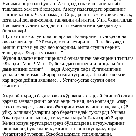
Насимга бир бало бўлган. Акс ҳолда икки оёғини кесиб
ташлашса ҳам етиб келарди. Анову палаткадаги эркакнинг
гапини қаранг. Чама-чамадан Сирдарёнинг суви саккиз челак,
дегандай довдир-совдир гапларни айтаяпти. Унга ўхшаганлар
Насимнинг,унинг қандай йигит эканлигини қаёқдан ҳам
билсинлар!
Шу пайт шамол увиллаши аралаш Қодирнинг гуноҳкорона
овози эштилди. “Айсулув, мени кечиринг… Тил бесуякда.
Билиб-билмай ул-бул деб юбордим. Битта стулча беринг,
ташқарида ўтира тураман…”
Жувон палатканинг шириллаб очиладиган занжирини теппага
кўтарди ”Манг! Мана бу бокалдаги кофени ичингда кейин
дамингизни олинг” — деди Айсулув хафа бўлганлигини
унчалик яширмай. -Бирор кимса тўғрисида билиб –билмай
ҳар нарса дейиш яхшимас… Устига-устак ёзувчи одам
экансиз…”
Хира ой нурида бақатеракка кўршапалаклардай ёпишиб олган
қарғаю зағчаларнинг овози энди тинай, деб қолганди. Улар
гоҳо шохларга, гоҳо эса оёқларига тумшуғини ишқалар, гўё
уйқу олдидан ўзларига оро бераётгандай туюларди.Уччала
бақатеракнинг пастидаги қумлар қорайиб- қизариб ётарди.
Кечки қовун уруғлари,тарвуз бўлаклари ва итузумларнинг
шилимшиқ бўлаклари қумнинг рангини кунда-кунора
ўзгартириб турарди. Бекобод шамоли тепаликларни,