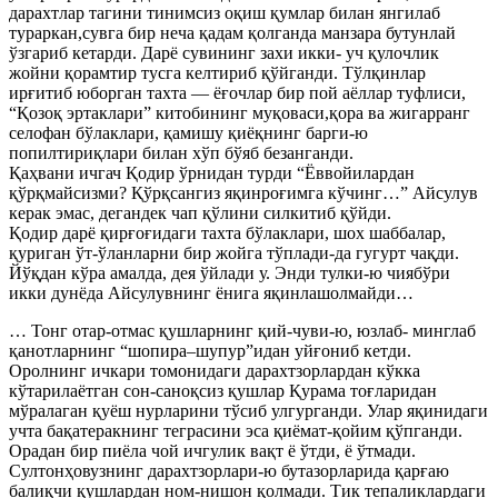
дарахтлар тагини тинимсиз оқиш қумлар билан янгилаб
тураркан,сувга бир неча қадам қолганда манзара бутунлай
ўзгариб кетарди. Дарё сувининг захи икки- уч қулочлик
жойни қорамтир тусга келтириб қўйганди. Тўлқинлар
ирғитиб юборган тахта — ёғочлар бир пой аёллар туфлиси,
“Қозоқ эртаклари” китобининг муқоваси,қора ва жигарранг
селофан бўлаклари, қамишу қиёқнинг барги-ю
попилтириқлари билан хўп бўяб безанганди.
Қаҳвани ичгач Қодир ўрнидан турди “Ёввойилардан
қўрқмайсизми? Қўрқсангиз яқинроғимга кўчинг…” Айсулув
керак эмас, дегандек чап қўлини силкитиб қўйди.
Қодир дарё қирғоғидаги тахта бўлаклари, шох шаббалар,
қуриган ўт-ўланларни бир жойга тўплади-да гугурт чақди.
Йўқдан кўра амалда, дея ўйлади у. Энди тулки-ю чиябўри
икки дунёда Айсулувнинг ёнига яқинлашолмайди…
… Тонг отар-отмас қушларнинг қий-чуви-ю, юзлаб- минглаб
қанотларнинг “шопира–шупур”идан уйғониб кетди.
Оролнинг ичкари томонидаги дарахтзорлардан кўкка
кўтарилаётган сон-саноқсиз қушлар Қурама тоғларидан
мўралаган қуёш нурларини тўсиб улгурганди. Улар яқинидаги
учта бақатеракнинг теграсини эса қиёмат-қойим қўпганди.
Орадан бир пиёла чой ичгулик вақт ё ўтди, ё ўтмади.
Султонҳовузнинг дарахтзорлари-ю бутазорларида қарғаю
балиқчи қушлардан ном-нишон қолмади. Тик тепаликлардаги