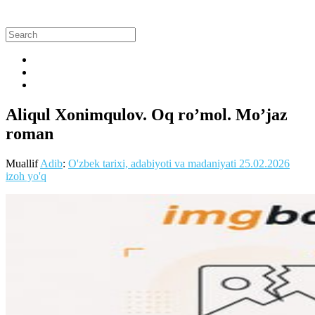
Aliqul Xonimqulov. Oq ro’mol. Mo’jaz
roman
Muallif
Adib
:
O'zbek tarixi, adabiyoti va madaniyati
25.02.2026
izoh yo'q