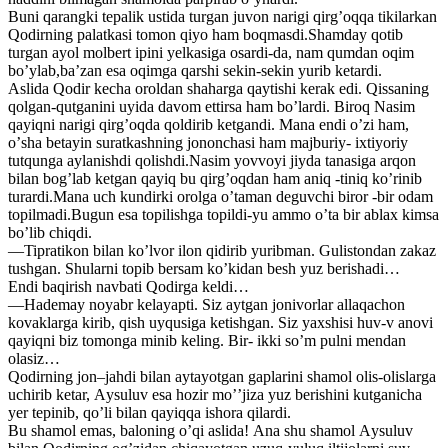
Buni qarangki tepalik ustida turgan juvon narigi qirgʼoqqa tikilarkan
Qodirning palatkasi tomon qiyo ham boqmasdi.Shamday qotib
turgan ayol molbert ipini yelkasiga osardi-da, nam qumdan oqim
boʼylab,baʼzan esa oqimga qarshi sekin-sekin yurib ketardi.
Аslida Qodir kecha oroldan shaharga qaytishi kerak edi. Qissaning
qolgan-qutganini uyida davom ettirsa ham boʼlardi. Biroq Nasim
qayiqni narigi qirgʼoqda qoldirib ketgandi. Mana endi oʼzi ham,
oʼsha betayin suratkashning jononchasi ham majburiy- ixtiyoriy
tutqunga aylanishdi qolishdi.Nasim yovvoyi jiyda tanasiga arqon
bilan bogʼlab ketgan qayiq bu qirgʼoqdan ham aniq -tiniq koʼrinib
turardi.Mana uch kundirki orolga oʼtaman deguvchi biror -bir odam
topilmadi.Bugun esa topilishga topildi-yu ammo oʼta bir ablax kimsa
boʼlib chiqdi.
—Tipratikon bilan koʼlvor ilon qidirib yuribman. Gulistondan zakaz
tushgan. Shularni topib bersam koʼkidan besh yuz berishadi…
Endi baqirish navbati Qodirga keldi…
—Hademay noyabr kelayapti. Siz aytgan jonivorlar allaqachon
kovaklarga kirib, qish uyqusiga ketishgan. Siz yaxshisi huv-v anovi
qayiqni biz tomonga minib keling. Bir- ikki soʼm pulni mendan
olasiz…
Qodirning jon–jahdi bilan aytayotgan gaplarini shamol olis-olislarga
uchirib ketar, Аysuluv esa hozir moʼʼjiza yuz berishini kutganicha
yer tepinib, qoʼli bilan qayiqqa ishora qilardi.
Bu shamol emas, baloning oʼqi aslida! Аna shu shamol Аysuluv