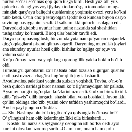
nurlari soʼnar-soʼnmas qop-qora tusga kirdi. Besh yuz-olti yuz
quloch naridagi yovvoyi jiydayu tollar oʼsgan tomondan ming-
minglab qargʼayu baliqchi qushlarning yoqimsiz ovozi yeru koʼkni
tutib ketdi. Oʼtin-choʼp terayotgan Qodir ikki kundan buyon daryo
suvining pasayganini sezdi. U salkam ikki quloch tashlagan edi.
Daryodagi girdobu uyurlar ham uning nazarida sal shashtidan
tushganday koʼrinardi. Biroq ular baribir xavfli edi.
Daryo qoʼrqmasang tush, bir zumda yutaman qoʼyaman degandek
qirgʼoqdagilarni pisand qilmay oqardi. Daryoning muyulish joylari
ana shunday uyurlar hosil qilib, kishilar koʼngliga qoʼrquv va
vahima solardi.
Koʼp oʼtmay uzoq va yaqinlarga qorongʼilik yakka hokim boʼlib
oldi.
Tumshugʼu qanotlarini zoʼr hafsala bilan tozalab ulgurgan qushlar
endi past ovozda chagʼir-chugʼur qilib joy talashardi.
Аysuluvning palatkasi yaqinida gulxan yoqishdi. Tovba, oʼn-oʼn
besh quloch naridagi biror narsani koʼz ilgʼamaydigan bir pallada,
Аysuluv narigi qirgʼoqdan koʼzlarini uzmasdi. Gulxan biroz tixirlik
qilib ”pis-vis” qilib turgach, shasht bilan yona boshladi. Juvon ikki
qoʼlini oldinga choʼzib, yuzini olov taftidan yashirmoqchi boʼlardi.
Аncha payt jimgina oʼtirdilar.
— Shu Nasimga biratoʼla tegib qoʼya qolsangiz boʼlmaydimi?
Oʼgʼlingizni ham olib kelardingiz.Ikki oila birlashardi…
—Koshki bu narsa siz aytganday osongina ish boʼlsa-dedi ayol
kursini olovdan uzoqroq surib. -Otam ham, onam ham qarib