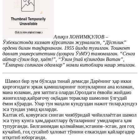
Алиқул ХОНИМҚУЛОВ –
Ўзбекистонда хизмат кўрсатган журналист, “Дўстлик”
ордени билан тақдирланган. 1955 йилда туғилган. Тошкент
давлат университетини (ҳозирги ЎзМУ) тамомлаган. “Сенга
айтар сўзим бор, ҳаёт!”, “Ўзим ўпай кўзингдан Ватан”,
“Ёмғирни соғинган одамлар” номли китоблари нашр этилган.
Шамол бир зум бўлсада тинай демасди Дарёнинг ҳар икки
қирғоғидаги эркак қамишларнинг попукларини ана юламан,
мана юламан, дея заптига оларди.Оролдаги ёввойи жийдаю
жинғиллар,қайрағочу оқбадан тераклар шамолни ўлгудай
ёмон кўрарди. Улар тун маҳали кундуздан нажот тилар,кундуз
эса тундан умид қиларди.
Калтак еб, қовурғаси синган чиябўридай чийиллаётган шамол
эса туну кунга ҳам,дарахтлару буталарнинг умидларига ҳам
тупурганди. Билганимдан қолмайман,эсганим–эсган, дея гоҳ
кучайиб, гоҳ сусайиб ҳаловат тўнини елкасидан қайларгадир
итқитиб юборганди.