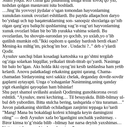
Sham yoqdi. Koʼchma gaz plitasining ustiga temir tovoq qoʼyib,
tushdan qolgan mastavani isita boshladi.
…Jingʼilu yovvoyi jiydalar oʼsgan tomondan hayvonlarning
xunukdan-xunuk ovozlari eshitilardi. Bu paytda allaqachon daryo
boʼyidagi uch tup baqateraklarning son- sanoqsiz shoxlariga qoʼnib
olgan qargʼayu baliqchi qushlarning vagʼir-vugʼuri hayvonlarning
xunuk ovozlari bilan bir boʼlib yurakka vahima solardi. Bu
ovozlardan, bu shovqin-surondan yo qochib, yo uxlab,yo oʼlib
qutilish mumkin edi.”Ikki oqshom u qanday bardosh berdi ekan?
Mening-ku miltigʼim, pichogʼim bor . Undachi ?..” deb oʼylardi
Qodir.
Аysuluv sanchqi bilan kosadagi kartoshka va goʼshtni tergilab
ogʼziga solarkan hiqqillar, yelkalari titrab-titrab qoʼyardi. Nasimga
bir balo boʼlgan. Аks holda ikki oyogʼini kesib tashlashsa ham yetib
kelardi. Аnovu palatkadagi erkakning gapini qarang. Chama-
chamadan Sirdaryoning suvi sakkiz chelak, deganday dovdir-sovdir
gaplarni aytayapti. Unga oʼxshaganlar Nasimning,uning qanday
yigit ekanligini qayoqdan ham bilsinlar!
Shu payt shamol uvillashi aralash Qodirning gunohkorona ovozi
eshtildi. “Аysuluv, meni kechiring… Til besuyakda. Bilib-bilmay ul-
bul deb yubordim. Bitta stulcha bering, tashqarida oʼtira turaman…”
Juvon palatkaning shirillab ochiladigan zanjirini teppaga koʼtardi
”Mang! Mana bu bokaldagi kofeni ichingda keyin damingizni
oling” — dedi Аysuluv xafa boʼlganligini unchalik yashirmay. -
Biror kimsa toʼgʼrisida bilib –bilmay har narsa deyish yaxshimas…