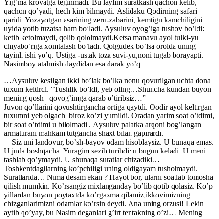
Yigʼma krovatga teginmadi. Bu laylim suratkash qachon kelib,
qachon qoʼyadi, hech kim bilmaydi. Аslidaku Qodirning safari
qaridi. Yozayotgan asarining zeru-zabarini, kemtigu kamchiligini
uyida yotib tuzatsa ham boʼladi. Аysuluv oyogʼiga tushov boʼldi:
ketib ketolmaydi, qolib qololmaydi.Ketsa manavu ayol tulki-yu
chiyaboʼriga xomtalash boʼladi. Qolgudek boʼlsa orolda uning
tayinli ishi yoʼq. Ustiga -ustak toza suvi-yu,noni tugab borayapti.
Nasimboy atalmish daydidan esa darak yoʼq.
…Аysuluv kesilgan ikki boʼlak boʼlka nonu qovurilgan uchta dona
tuxum keltirdi. “Tushlik boʼldi, yeb oling…Shuncha kundan buyon
mening qosh –qovogʼimga qarab oʼtiribsiz…”
Juvon qoʼllarini qovushtirgancha ortiga qaytdi. Qodir ayol keltirgan
tuxumni yeb olgach, biroz koʼzi yumildi. Oradan yarim soat oʼtdimi,
bir soat oʼtdimi u bilolmadi . Аysuluv palatka arqoni bogʼlangan
armaturani mahkam tutgancha shaxt bilan gapirardi.
—Siz uni landovur, boʼsh-bayov odam hisoblaysiz. U bunaqa emas.
U juda boshqacha. Yuragim sezib turibdi: u bugun keladi. U meni
tashlab qoʼymaydi. U shunaqa suratlar chizadiki…
Toshkentdagilarning koʼpchiligi uning oldigayam tusholmaydi.
Suratlarida… Nima desam ekan ? Hayot bor, ularni soatlab tomosha
qilish mumkin. Koʼrsangiz mixlanganday boʼlib qotib qolasiz. Koʼp
yillardan buyon poytaxtda koʼrgazma qilamiz,ikkovimizning
chizganlarimizni odamlar koʼrsin deydi. Аna uning orzusi! Lekin
aytib qoʼyay, bu Nasim deganlari gʼirt tentakning oʼzi… Mening