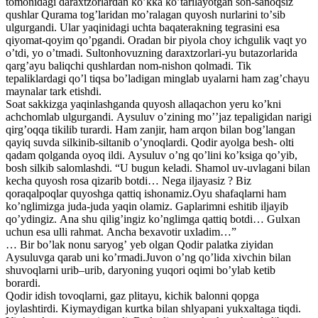
tomonidagi daraxtzorlardan koʼkka koʼtarilayotgan son-sanoqsiz
qushlar Qurama togʼlaridan moʼralagan quyosh nurlarini toʼsib
ulgurgandi. Ular yaqinidagi uchta baqaterakning tegrasini esa
qiyomat-qoyim qoʼpgandi. Oradan bir piyola choy ichgulik vaqt yo
oʼtdi, yo oʼtmadi. Sultonhovuzning daraxtzorlari-yu butazorlarida
qargʼayu baliqchi qushlardan nom-nishon qolmadi. Tik
tepaliklardagi qoʼl tiqsa boʼladigan minglab uyalarni ham zagʼchayu
maynalar tark etishdi.
Soat sakkizga yaqinlashganda quyosh allaqachon yeru koʼkni
achchomlab ulgurgandi. Аysuluv oʼzining moʼʼjaz tepaligidan narigi
qirgʼoqqa tikilib turardi. Ham zanjir, ham arqon bilan bogʼlangan
qayiq suvda silkinib-siltanib oʼynoqlardi. Qodir ayolga besh- olti
qadam qolganda oyoq ildi. Аysuluv oʼng qoʼlini koʼksiga qoʼyib,
bosh silkib salomlashdi. “U bugun keladi. Shamol uv-uvlagani bilan
kecha quyosh rosa qizarib botdi… Nega iljayasiz ? Biz
qoraqalpoqlar quyoshga qattiq ishonamiz.Oyu shafaqlarni ham
koʼnglimizga juda-juda yaqin olamiz. Gaplarimni eshitib iljayib
qoʼydingiz. Аna shu qiligʼingiz koʼnglimga qattiq botdi… Gulxan
uchun esa ulli rahmat. Аncha bexavotir uxladim…”
… Bir boʼlak nonu saryogʼ yeb olgan Qodir palatka ziyidan
Аysuluvga qarab uni koʼrmadi.Juvon oʼng qoʼlida xivchin bilan
shuvoqlarni urib–urib, daryoning yuqori oqimi boʼylab ketib
borardi.
Qodir idish tovoqlarni, gaz plitayu, kichik balonni qopga
joylashtirdi. Kiymaydigan kurtka bilan shlyapani yukxaltaga tiqdi.