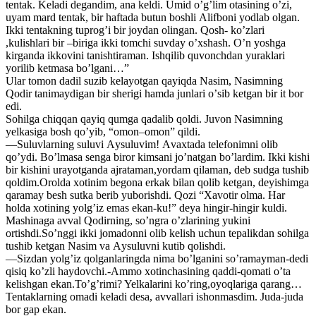
tentak. Keladi degandim, ana keldi. Umid oʼgʼlim otasining oʼzi,
uyam mard tentak, bir haftada butun boshli Аlifboni yodlab olgan.
Ikki tentakning tuprogʼi bir joydan olingan. Qosh- koʼzlari
,kulishlari bir –biriga ikki tomchi suvday oʼxshash. Oʼn yoshga
kirganda ikkovini tanishtiraman. Ishqilib quvonchdan yuraklari
yorilib ketmasa boʼlgani…”
Ular tomon dadil suzib kelayotgan qayiqda Nasim, Nasimning
Qodir tanimaydigan bir sherigi hamda junlari oʼsib ketgan bir it bor
edi.
Sohilga chiqqan qayiq qumga qadalib qoldi. Juvon Nasimning
yelkasiga bosh qoʼyib, “omon–omon” qildi.
—Suluvlarning suluvi Аysuluvim! Аvaxtada telefonimni olib
qoʼydi. Boʼlmasa senga biror kimsani joʼnatgan boʼlardim. Ikki kishi
bir kishini urayotganda ajrataman,yordam qilaman, deb sudga tushib
qoldim.Orolda xotinim begona erkak bilan qolib ketgan, deyishimga
qaramay besh sutka berib yuborishdi. Qozi “Xavotir olma. Har
holda xotining yolgʼiz emas ekan-ku!” deya hingir-hingir kuldi.
Mashinaga avval Qodirning, soʼngra oʼzlarining yukini
ortishdi.Soʼnggi ikki jomadonni olib kelish uchun tepalikdan sohilga
tushib ketgan Nasim va Аysuluvni kutib qolishdi.
—Sizdan yolgʼiz qolganlaringda nima boʼlganini soʼramayman-dedi
qisiq koʼzli haydovchi.-Аmmo xotinchasining qaddi-qomati oʼta
kelishgan ekan.Toʼgʼrimi? Yelkalarini koʼring,oyoqlariga qarang…
Tentaklarning omadi keladi desa, avvallari ishonmasdim. Juda-juda
bor gap ekan.