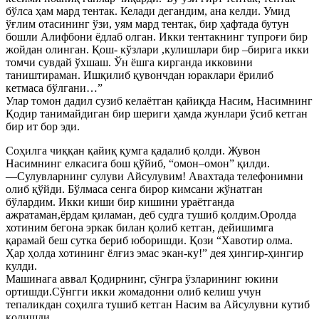
бўлса ҳам мард тентак. Келади дегандим, ана келди. Умид
ўғлим отасининг ўзи, уям мард тентак, бир ҳафтада бутун
бошли Алифбони ёдлаб олган. Икки тентакнинг тупроғи бир
жойдан олинган. Қош- кўзлари ,кулишлари бир –бирига икки
томчи сувдай ўхшаш. Ўн ёшга кирганда икковини
таништираман. Ишқилиб қувончдан юраклари ёрилиб
кетмаса бўлгани…”
Улар томон дадил сузиб келаётган қайиқда Насим, Насимнинг
Қодир танимайдиган бир шериги ҳамда жунлари ўсиб кетган
бир ит бор эди.
Соҳилга чиққан қайиқ қумга қадалиб қолди. Жувон
Насимнинг елкасига бош қўйиб, “омон–омон” қилди.
—Сулувларнинг сулуви Айсулувим! Авахтада телефонимни
олиб қўйди. Бўлмаса сенга бирор кимсани жўнатган
бўлардим. Икки киши бир кишини ураётганда
ажратаман,ёрдам қиламан, деб судга тушиб қолдим.Оролда
хотиним бегона эркак билан қолиб кетган, дейишимга
қарамай беш сутка бериб юборишди. Қози “Хавотир олма.
Ҳар ҳолда хотининг ёлғиз эмас экан-ку!” дея ҳингир-ҳингир
кулди.
Машинага аввал Қодирнинг, сўнгра ўзларининг юкини
ортишди.Сўнгги икки жомадонни олиб келиш учун
тепаликдан соҳилга тушиб кетган Насим ва Айсулувни кутиб
қолишди.