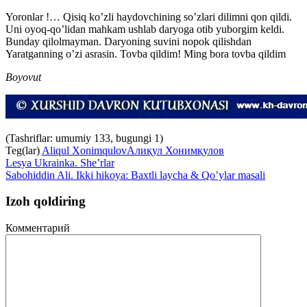
Yoronlar !… Qisiq koʼzli haydovchining soʼzlari dilimni qon qildi.
Uni oyoq-qoʼlidan mahkam ushlab daryoga otib yuborgim keldi.
Bunday qilolmayman. Daryoning suvini nopok qilishdan
Yaratganning oʼzi asrasin. Tovba qildim! Ming bora tovba qildim
Boyovut
(Tashriflar: umumiy 133, bugungi 1)
Teg(lar)
Aliqul Xonimqulov
Алиқул Хонимқулов
Lesya Ukrainka. She’rlar
Sabohiddin Ali. Ikki hikoya: Baxtli laycha & Qo’ylar masali
Izoh qoldiring
Комментарий