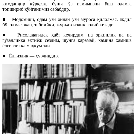
кимдандир қўрқсак, бунга ўз измимизни ўша одамга
топшириб қўйганимиз сабабдир.
■
Модомики, одам ўзи билан ўзи муроса қилолмас, якдил
бўлолмас экан, табиийки, журъатсизлик ғолиб келади.
■
Рисоладагидек ҳаёт кечирдим, на эркинлик ва на
гўзалликка эҳтиёж сездим, шунга қарамай, камина ҳамиша
ёлғизликка маҳкум эди.
■
Ёлғизлик — ҳурликдир.