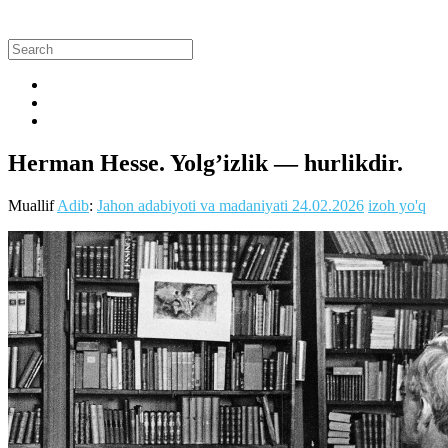
Herman Hesse. Yolg’izlik — hurlikdir.
Muallif
Adib
:
Jahon adabiyoti va madaniyati
24.02.2026
izoh yo'q