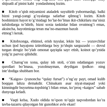
shijoatli al`pinist kabi
yondashmoq lozim.
■
Kitob o’qish miyamizni ataladek suyultirib yubormasligi, balki
bizni yangi-yangi g’oyalarga safarbar qilmog’i lozim. Kitob
boshimizni hayot to’g’risidagi bo’lar-bo’lmas ikir-chikirlaru ma’nisiz
tafsilotlarga to’ldirib, bizni soxta taskinlar bilan ovutmog’i emas,
aksincha, hayotimizga teran ma’no-mazmun baxsh
etmog’i kerak.
■
Kitobxonga, ehtimol, erish tuyular, lekin biz — yozuvchilar
uchun ijod hayajonu iztiroblarga boy jo’shqin sarguzasht — dovul
turgan dengiz bo’ylab omonat qayiqda sayr etish, koinot qo’ynida
yolg’iz parvoz qilishdir.
■
Charog’on xona, qulay ish stoli, o’zim odatlangan yozuv
qurollari bo’lmasa, yozolmayman, deydigan ijodkor- ning
iste’dodiga shubham bor.
■
“Kaigos» (yunoncha “qulay fursat”) o’ng’ay payt, omad kulib
boqqan lahza demakdir. Chinakam asar niyat-maqsad yoki
kimningdir buyurtma-topshirig’i bilan emas, ko’proq «kaigos” sabab
dunyoga keladi.
■
Vaqti kelsa, Xudo oldida to’qson to’qqiz taqvodordan ko’ra
tavba-tazarru qilayotgan bir gunohkor avlo ekan!