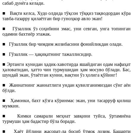
сабаб дунёга келади.
■
Вақти келса, Худо олдида тўқсон тўққиз тақводордан кўра
тавба-тазарру қилаётган бир гуноҳкор авло экан!
■
Гўзаллик ўз соҳибини эмас, уни севган, унга топинган
одамни бахтиёр этажак.
■
Гўзаллик бир чимдим жозибасини фонийликдан олади.
■
Гўзаллик — ҳақиқатнинг тажаллисидир.
■ Эртанги кунидан ҳадик-хавотирда яшайдиган одам нафаҳат
ҳаловатидан, ҳатто чин турмушидан ҳам мосуво бўлади. Бас,
шундай экан, ўтаётган кунни, вақтни ўз ҳолига қўйинг!
■
Жаннатнинг жаннатлиги ундан қувилганимиздан сўнг аён
бўлди.
■
Ҳамонки, бахт кўзга кўринмас экан, уни тасарруф қилиш
мумкин.
■
Кимки самарали меҳнат завқини туйса, ўртамиёна
турмуши ҳам бадастир бўла боради.
■
Ҳаёт йўлини жасорат-ла босиб ўтмоқ лозим. Башарти