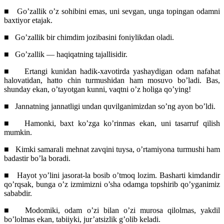
■
Go’zallik o’z sohibini emas, uni sevgan, unga topingan odamni
baxtiyor etajak.
■
Go’zallik bir chimdim jozibasini foniylikdan oladi.
■
Go’zallik — haqiqatning tajallisidir.
■
Ertangi kunidan hadik-xavotirda yashaydigan odam nafahat
halovatidan, hatto chin turmushidan ham mosuvo bo’ladi. Bas,
shunday ekan, o’tayotgan kunni, vaqtni o’z holiga qo’ying!
■
Jannatning jannatligi undan quvilganimizdan so’ng ayon bo’ldi.
■
Hamonki, baxt ko’zga ko’rinmas ekan, uni tasarruf qilish
mumkin.
■
Kimki samarali mehnat zavqini tuysa, o’rtamiyona turmushi ham
badastir bo’la boradi.
■
Hayot yo’lini jasorat-la bosib o’tmoq lozim. Basharti kimdandir
qo’rqsak, bunga o’z izmimizni o’sha odamga topshirib qo’yganimiz
sababdir.
■
Modomiki, odam o’zi bilan o’zi murosa qilolmas, yakdil
bo’lolmas ekan, tabiiyki, jur’atsizlik g’olib keladi.