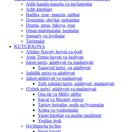
Adib haqida maqola va ma'lumotlar
Adib kitoblari
Badiha, esse, maqola, suhbat
Dostonlar, she'rlar, turkumlar
Drama, qissa, hikoya, esse
Qisqa mulohazalar, luqmalar
Ssenariy va loyihalar
Tarjimalar
KUTUBXONA
Alisher Navoiy hayoti va ijodi
Amir Temur hayoti va faoliyati
Islom tarixi, adabiyoti va madaniyati
Tasavvuf tarixi, va adabiyoti
Jadidlik tarixi va adabiyoti
Jahon adabiyoti va madaniyati
Turk xalqlari tarixi, adabiyoti, madaniyati
O'zbek tarixi, adabiyoti va madaniyati
Ona tili va Milliy alifbo
San'at va Musiqiy meros
Tarixiy hujjatlar, nodir qo'lyozmalar
Xotira va yodnomalar
Yangi kitoblar va asarlar taqdimoti
Yoshlar ijodi
Qo'shimcha bo'lim
Inson hayoti