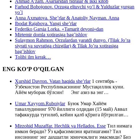
Ahmad A’zam. Asarlaridan fiqralar & Ikki kitob
Farhod Bobojonov. Orzuga eltuvchi yo‘l & Yulduzlar yurgan
yo`l
Anna Axmatova. She’rlar & Anatoliy Nayman. Anna
Ibodat Rajabova. Yangi she’rlar
Federiko Garsia Lorka. «Tamarit devoni»dan
Mirtemir domla xotirasiga bag’ishlov
Sulaymon Rahmon. Orzulardan yaratdi dunyo. (Tilak Jo’ra
siyrati va suvratiga chizgilar) & Tilak Jo’ra xotirasiga
bag’ishlov
Tolibi ilm kerak…
ENG KO’P O’QILGAN
Xurshid Davron. Vatan haqida she’rlar
1 сентябрь -
Ўзбекистон Республикасининг Мустақиллик куни.
Айём муборак бўлсин! Энг азиз ва энг…
Umar Xayyom.Ruboiylar
Буюк Умар Хайём
таваллудининг 970 йиллиги олдидан (15 май) Аввал
тафаккурда туғилиб, кейин қалб қўрига йўғрилган…
Mirzohid Muzaffar. Hechlik va Hellados. Esse
Тил нимага
имкон беради? Ўз қафасимизни яратишгами? Тил
инсоннинг энг даҳшатли эринчоқлиги эмасмиди? Биз