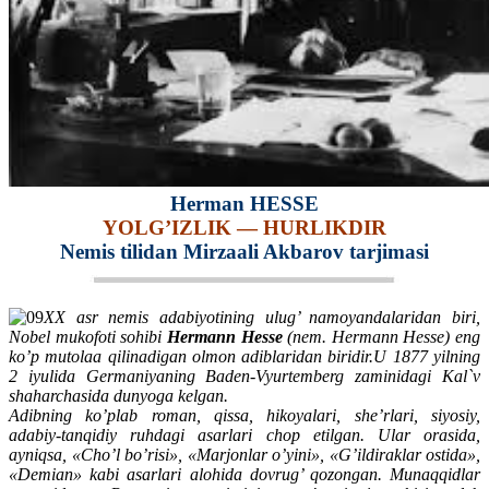
Herman HESSE
YOLG’IZLIK — HURLIKDIR
Nemis tilidan Mirzaali Akbarov tarjimasi
XX asr nemis adabiyotining ulug’ namoyandalaridan biri,
Nobel mukofoti sohibi
Hermann Hesse
(nem. Hermann Hesse) eng
ko’p mutolaa qilinadigan olmon adiblaridan biridir.U 1877 yilning
2 iyulida Germaniyaning Baden-Vyurtemberg zaminidagi Kal`v
shaharchasida dunyoga kelgan.
Adibning ko’plab roman, qissa, hikoyalari, she’rlari, siyosiy,
adabiy-tanqidiy ruhdagi asarlari chop etilgan. Ular orasida,
ayniqsa, «Cho’l bo’risi», «Marjonlar o’yini», «G’ildiraklar ostida»,
«Demian» kabi asarlari alohida dovrug’ qozongan. Munaqqidlar