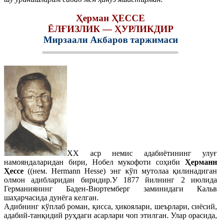
Ҳерман ҲЕССЕ
ЁЛҒИЗЛИК — ҲУРЛИКДИР
Мирзаали Акбаров таржимаси
ХХ аср немис адабиётининг улуғ
намояндаларидан бири, Нобел мукофоти соҳиби
Ҳерманн
Ҳессе
((нем. Hermann Hesse) энг кўп мутолаа қилинадиган
олмон адибларидан биридир.У 1877 йилнинг 2 июлида
Германиянинг Баден-Вюртемберг заминидаги Кальв
шаҳарчасида дунёга келган.
Адибнинг кўплаб роман, қисса, ҳикоялари, шеърлари, сиёсий,
адабий-танқидий руҳдаги асарлари чоп этилган. Улар орасида,