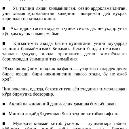
■
Ўз тилини яхши билмайдиган, севиб-ардоқламайдиган,
уни ҳимоя қилмайдиган халқнинг шоириман деб кўкрак
керишдан ор қилади киши.
■
Ақл-идрок сасига мудом эҳтиёж сезсак-да, нечукдир унга
кўп ҳам қулоқ солавермаймиз.
■
Қисматимиз азалда битиб қўйилгани, унинг муқаррар
эканини билмаймизми? Биламиз. Лекин бандаи ожизмиз —
танлаш ҳуқуқи, ирода эркинлиги деган хомхаёлларга
берилмоқдан ўзимизни тия олмаймиз.
Гўзаллик ва ўлим, шодлик ва фано — улар эгизаклардек доим
бирга юради, бири иккинчисини тақозо этади, бу не ажаб
ҳол?!
Чин воқелик, одатда, бехосият туш аён этадиган тимсоллардан
кўра бирмунча беозордир.
■ Ақлий ва жисмоний дангасалик ҳамиша ёнма-ён экан.
■
Мингта лоқайд ўқувчидан ўнта зеҳнли китобхон афзал.
■
Мулоҳаза қилмай китоб ўқимоқ — хушманзара табиат
қўйнида кўзни юмиб сайр этмоқдек гап. Турмуш