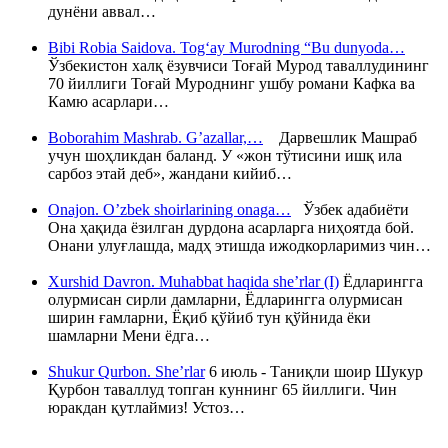
дунёни аввал…
Bibi Robia Saidova. Tog‘ay Murodning “Bu dunyoda…
Ўзбекистон халқ ёзувчиси Тоғай Мурод таваллудининг
70 йиллиги Тоғай Муроднинг ушбу романи Кафка ва
Камю асарлари…
Boborahim Mashrab. G’azallar,…
Дарвешлик Машраб
учун шоҳликдан баланд. У «жон тўтисини ишқ ила
сарбоз этай деб», жандани кийиб…
Onajon. O’zbek shoirlarining onaga…
Ўзбек адабиёти
Она ҳақида ёзилган дурдона асарларга ниҳоятда бой.
Онани улуғлашда, мадҳ этишда ижодкорларимиз чин…
Xurshid Davron. Muhabbat haqida she’rlar (I)
Ёдларингга
олурмисан сирли дамларни, Ёдларингга олурмисан
ширин ғамларни, Ёқиб қўйиб тун қўйнида ёки
шамларни Мени ёдга…
Shukur Qurbon. She’rlar
6 июль - Таниқли шоир Шукур
Қурбон таваллуд топган куннинг 65 йиллиги. Чин
юракдан қутлаймиз! Устоз…