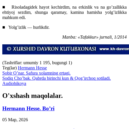
■
Risoladagidek hayot kechirdim, na erkinlik va na go’zallikka
ehtiyoj sezdim, shunga qaramay, kamina hamisha yolg’izlikka
mahkum edi.
■
Yolg’izlik — hurlikdir.
Manba: «Tafakkur» jurnali, 1/2014
(Tashriflar: umumiy 1 195, bugungi 1)
Teg(lar)
Hermann Hesse
Sobir O’nar. Safura xolamning ertagi.
Sodiq Cho’bak. Qabrda birinchi kun & Qog’irchoq sotiladi.
Audiohikoya
O'xshash maqolalar.
Hermann Hesse. Bo’ri
05 Мар, 2026