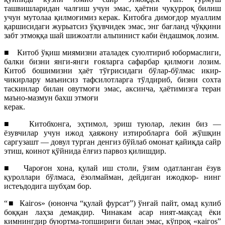
ташвишларидан чалғиш учун эмас, ҳаётни чуқурроқ билиш
учун мутолаа қилмоғимиз керак. Китобга димоғдор муаллим
қаршисидаги журьатсиз ўқувчидек эмас, энг бағланд чўққини
забт этмоққа шай шижоатли альпинист каби ёндашмоқ лозим.
■
Китоб ўқиш миямизни аталадек суюлтириб юбормаслиги,
балки бизни янги-янги ғояларга сафарбар қилмоғи лозим.
Китоб бошимизни ҳаёт тўғрисидаги бўлар-бўлмас икир-
чикирлару маънисиз тафсилотларга тўлдириб, бизни сохта
таскинлар билан овутмоғи эмас, аксинча, ҳаётимизга теран
маъно-мазмун бахш этмоғи
керак.
■
Китобхонга, эҳтимол, эриш туюлар, лекин биз —
ёзувчилар учун ижод ҳаяжону изтиробларга бой жўшқин
саргузашт — довул турган денгиз бўйлаб омонат қайиқда сайр
этиш, коинот қўйнида ёлғиз парвоз қилишдир.
■
Чароғон хона, қулай иш столи, ўзим одатланган ёзув
қуроллари бўлмаса, ёзолмайман, дейдиган ижодкор- нинг
истеъдодига шубҳам бор.
“
■
Каiгоs» (юнонча “қулай фурсат”) ўнғай пайт, омад кулиб
боққан лаҳза демакдир. Чинакам асар ният-мақсад ёки
кимнингдир буюртма-топшириғи билан эмас, кўпроқ «каiгоs”