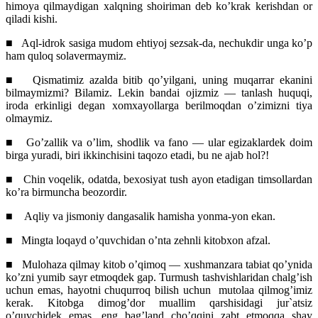
himoya qilmaydigan xalqning shoiriman deb ko’krak kerishdan or
qiladi kishi.
■
Aql-idrok sasiga mudom ehtiyoj sezsak-da, nechukdir unga ko’p
ham quloq solavermaymiz.
■
Qismatimiz azalda bitib qo’yilgani, uning muqarrar ekanini
bilmaymizmi? Bilamiz. Lekin bandai ojizmiz — tanlash huquqi,
iroda erkinligi degan xomxayollarga berilmoqdan o’zimizni tiya
olmaymiz.
■
Go’zallik va o’lim, shodlik va fano — ular egizaklardek doim
birga yuradi, biri ikkinchisini taqozo etadi, bu ne ajab hol?!
■
Chin voqelik, odatda, bexosiyat tush ayon etadigan timsollardan
ko’ra birmuncha beozordir.
■
Aqliy va jismoniy dangasalik hamisha yonma-yon ekan.
■
Mingta loqayd o’quvchidan o’nta zehnli kitobxon afzal.
■
Mulohaza qilmay kitob o’qimoq — xushmanzara tabiat qo’ynida
ko’zni yumib sayr etmoqdek gap. Turmush tashvishlaridan chalg’ish
uchun emas, hayotni chuqurroq bilish uchun
mutolaa qilmog’imiz
kerak. Kitobga dimog’dor muallim qarshisidagi jur`atsiz
o’quvchidek emas, eng bag’land cho’qqini zabt etmoqqa shay