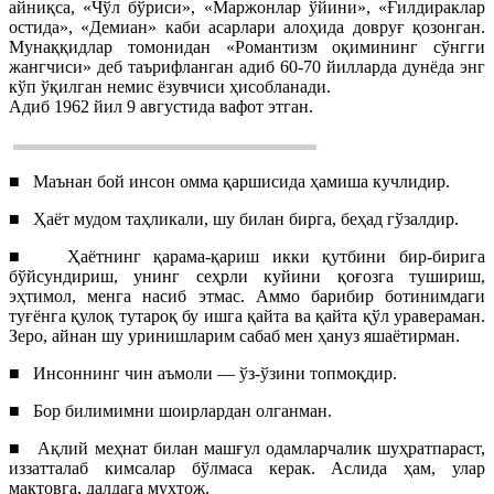
айниқса, «Чўл бўриси», «Маржонлар ўйини», «Ғилдираклар
остида», «Демиан» каби асарлари алоҳида довруғ қозонган.
Мунаққидлар томонидан «Романтизм оқимининг сўнгги
жангчиси» деб таърифланган адиб 60-70 йилларда дунёда энг
кўп ўқилган немис ёзувчиси ҳисобланади.
Адиб 1962 йил 9 августида вафот этган.
■
Маънан бой инсон омма қаршисида ҳамиша кучлидир.
■
Ҳаёт мудом таҳликали, шу билан бирга, беҳад гўзалдир.
■
Ҳаётнинг қарама-қариш икки қутбини бир-бирига
бўйсундириш, унинг сеҳрли куйини қоғозга тушириш,
эҳтимол, менга насиб этмас. Аммо барибир ботинимдаги
туғёнга қулоқ тутароқ бу ишга қайта ва қайта қўл уравераман.
Зеро, айнан шу уринишларим сабаб мен ҳануз яшаётирман.
■
Инсоннинг чин аъмоли — ўз-ўзини топмоқдир.
■
Бор билимимни шоирлардан олганман.
■
Ақлий меҳнат билан машғул одамларчалик шуҳратпараст,
иззатталаб кимсалар бўлмаса керак. Аслида ҳам, улар
мақтовга, далдага муҳтож.