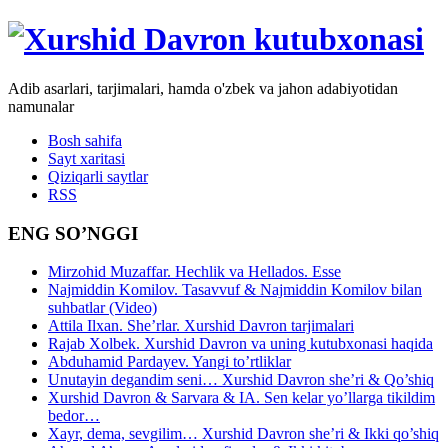
Adib asarlari, tarjimalari, hamda o'zbek va jahon adabiyotidan
namunalar
Bosh sahifa
Sayt xaritasi
Qiziqarli saytlar
RSS
ENG SO’NGGI
Mirzohid Muzaffar. Hechlik va Hellados. Esse
Najmiddin Komilov. Tasavvuf & Najmiddin Komilov bilan
suhbatlar (Video)
Attila Ilxan. She’rlar. Xurshid Davron tarjimalari
Rajab Xolbek. Xurshid Davron va uning kutubxonasi haqida
Abduhamid Pardayev. Yangi to’rtliklar
Unutayin degandim seni… Xurshid Davron she’ri & Qo’shiq
Xurshid Davron & Sarvara & IA. Sen kelar yo’llarga tikildim
bedor…
Xayr, dema, sevgilim… Xurshid Davron she’ri & Ikki qo’shiq