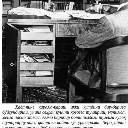
Ҳаётнинг қарама-қариш икки қутбини бир-бирига
бўйсундириш, унинг сеҳрли куйини қоғозга тушириш, эҳтимол,
менга насиб этмас. Аммо барибир ботинимдаги туғёнга қулоқ
тутароқ бу ишга қайта ва қайта қўл уравераман. Зеро, айнан
шу уринишларим сабаб мен ҳануз яшаётирман.