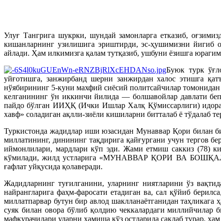
Улуғ Тангрига шукрки, шундай замонларга етказиб, оғзими
кишанларнинг узилишига эриштирди, эс-ҳушимизни йигиб ол
айлади. Ҳам илкимизга қалам тутқазиб, ушбуни ёзишга юраги
Буюк турк ўғл
уйғотишга, занжирбанд шерни занжирдан халос этишга қат
нўябирининг 5-куни махфий сиёсий политсайчилар томонидан 
келганининг ўн иккинчи йилида — болшавойлар давлати бепо
пайдо бўлган ИИҲҚ (Ички Ишлар Халқ Қўмиссарлиги) идораси
хавф» соладиган ақлли-зиёли кишиларни битталаб ё тўдалаб те
Туркистонда жадидлар иши юзасидан Мунаввар Қори билан бир
миллатининг, динининг тақдирига қайғургани учун тергов бер
иймонлилари, мардлари кўп эди. Жами етмиш саккиз (78) ки
кўмилади, жилд устларига «МУНАВВАР ҚОРИ ВА БОШҚАЛАР» 
ғафлат уйқусида қолаверади.
Жадидларнинг туғилганини, уларнинг ниятларини ўз вақтид
найрангларига фаҳм-фаросати етадиган ва, сал қўйиб берил
миллатпарвар бутун бир авлод шаклланаётганидан таҳликага 
суяк билан овора бўлиб қолдию чеккалардаги миллийчилар 
мафкурачилари уларни ҳамиша кўз остларида сақлаб турар, ҳа