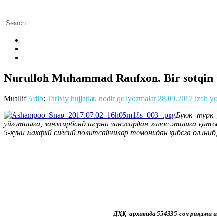
Nurulloh Muhammad Raufxon. Bir sotqin va
Muallif
Adib
:
Tarixiy hujjatlar, nodir qo'lyozmalar
28.09.2017
izoh yo
Буюк турк 
уйғотишга, занжирбанд шерни занжирдан халос этишга қатъий
5-куни махфий сиёсий политсайчилар томонидан ҳибсга олиниб
ДҲҚ архивида 554335-сон рақами и