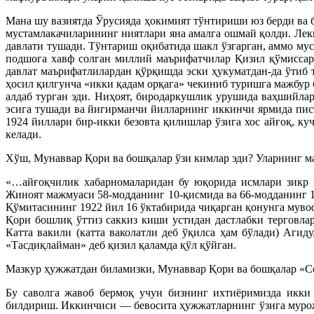
Мана шу вазиятда Ўрусияда ҳокимият тўнтириши юз берди ва 
мустамлакачиларининг ниятлари яна амалга ошмай қолди. Лек
давлати тушади. Тўнтариш оқибатида шакл ўзгарган, аммо му
подшога хавф солган миллий маърифатчилар Қизил қўмиссар
давлат маърифатлилардан қўрқишда эски ҳукуматдан-да ўтиб 
ҳосил қилгунча «икки қадам орқага» чекиниб туришга мажбур б
алдаб турган эди. Ниҳоят, биродаркушлик урушида ваҳшийлар
эсига тушади ва йигирманчи йилларнинг иккинчи ярмида пис
1924 йиллари бир-икки безовта қилишлар ўзига хос айғоқ, к
келади.
Хўш, Мунаввар Қори ва бошқалар ўзи кимлар эди? Уларнинг м
«…айғоқчилик хабарномаларидан бу юқорида исмлари зикр э
Жиноят мажмуаси 58-модданинг 10-қисмида ва 66-модданинг 
Қўмитасининг 1922 йил 16 ўктабирида чиқарган қонунга мув
Қори бошлиқ ўттиз саккиз киши устидан дастлабки терговл
Катта вакили (катта ваколатли деб ўқилса ҳам бўлади) Аг
«Тасдиқлайман» деб қизил қаламда қўл қўйган.
Мазкур ҳужжатдан биламизки, Мунаввар Қори ва бошқалар «Со
Бу саволга жавоб бермоқ учун бизнинг ихтиёримизда икки
билдириш. Иккинчиси — бевосита ҳужжатларнинг ўзига мурожа