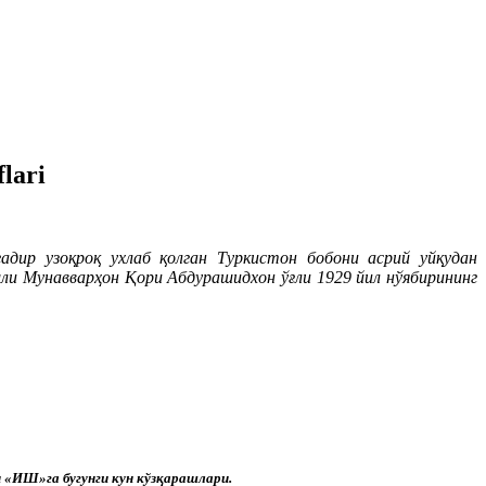
lari
адир узоқроқ ухлаб қолган Туркистон бобони асрий уйқудан
ли Мунавварҳон Қори Абдурашидхон ўғли 1929 йил нўябирининг
 «ИШ»га бугунги кун кўзқарашлари.