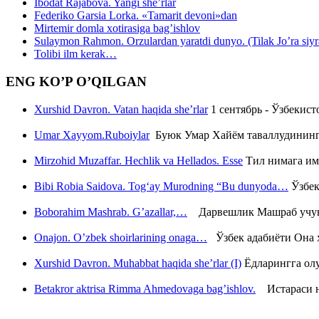
Ibodat Rajabova. Yangi she’rlar
Federiko Garsia Lorka. «Tamarit devoni»dan
Mirtemir domla xotirasiga bag’ishlov
Sulaymon Rahmon. Orzulardan yaratdi dunyo. (Tilak Jo’ra siyrati
Tolibi ilm kerak…
ENG KO’P O’QILGAN
Xurshid Davron. Vatan haqida she’rlar
1 сентябрь - Ўзбекис
Umar Xayyom.Ruboiylar
Буюк Умар Хайём таваллудининг 
Mirzohid Muzaffar. Hechlik va Hellados. Esse
Тил нимага им
Bibi Robia Saidova. Tog‘ay Murodning “Bu dunyoda…
Ўзбек
Boborahim Mashrab. G’azallar,…
Дарвешлик Машраб учун ш
Onajon. O’zbek shoirlarining onaga…
Ўзбек адабиёти Она ҳ
Xurshid Davron. Muhabbat haqida she’rlar (I)
Ёдларингга ол
Betakror aktrisa Rimma Ahmedovaga bag’ishlov.
Истараси ни