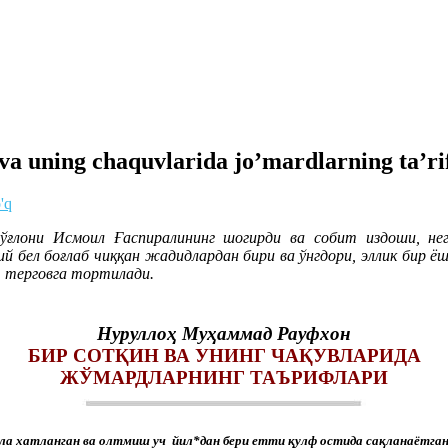
 uning chaquvlarida jo’mardlarning ta’rif
'q
ўғлони Исмоил Ғаспиралининг шогирди ва собит издоши, нег
 бел боғлаб чиққан жадидлардан бири ва ўнгдори, эллик бир ёш
, терговга тортилади.
Нуруллоҳ Муҳаммад Рауфхон
БИР СОТҚИН ВА УНИНГ ЧАҚУВЛАРИДА
ЖЎМАРДЛАРНИНГ ТАЪРИФЛАРИ
ла хатланган ва олтмиш уч йил*дан бери етти қулф остида сақланаётган