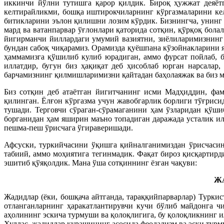
иккинчи йўлни тутишга қарор қилдик. Бироқ ҳужжат деяёт
келтирайликми, бошқа иштирокчиларнинг кўргазмаларини ке
битикларини эълон қилишни лозим кўрдик. Бизнингча, унинг 
мард ва ватанпарвар ўғлонлари қаторида сотқин, қўрқоқ бола
йигирманчи йиллардаги умумий вазиятни, зиёлиларимизнинг 
бундан сабоқ чиқарамиз. Орамизда қуёшпана кўзойнакларини 
ҳаммамизга қўшилиб кулиб юрадиган, аммо фурсат пойлаб, 
иллатдир, бугун биз ҳақиқат деб ҳисоблаб юрган нарсалар
барчамизнинг қилмишларимизни қайтадан баҳолаяжак ва биз м
Биз сотқин деб атаётган йигитчанинг исми Мадҳиддин, фам
қилинган. Ёлғон кўргазма учун жавобгарлик борлиги тўғриси
тушади. Терговчи сўраган-сўрамаганини ҳам ўзларидан қўши
борганидан ҳам яширин маъно топадиган даражада усталик и
пешма-пеш ўрисчага ўгираверишади.
Афсуски, туркийчасини ўқишга қийналганимиздан ўрисчасин
табиий, аммо моҳиятига тегинмадик. Фақат бироз қисқартирд
эшитиб қўяқолдик. Мана ўша сотқиннинг ёзган чақуви:
Ж
Жадидлар (ёки, бошқача айтганда, тараққийпарварлар) Турки
отланганларнинг ҳаракатлантирувчи кучи бўлиб майдонга ч
аҳолининг эскича турмуши ва қолоқлигига, бу қолоқликнинг
Хуллас, жадидлар курашининг асосида феодализм ва эски турм