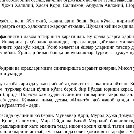
 Ҳожи Халилий, Ҳасан Қори, Салимхон, Абдулла Авлоний, Шор
 ҳаётга кенг йўл очиб, жадидларни боши берк кўчага кирити
арларга оғир, ҳалокатли жароҳат етказди. Шундан кейин жадид
фаолиятни давом эттиришга қаратишди. Бу орада уларга ҳарби
. Ишларига раҳбарлик қилишди, юракларида қайтадан миллат
эканлиги ҳам қўл келди. Ўсиб келаётган ёшлар уларнинг таъс
 турибди. Ўрислар билан бошқа оврупаликлар Туркияга ҳужум қ
ирди ва юракларимизга сингдиришга ҳаракат қиларди. Мисол 
ини ўқирди.
лаба тарихда улкан сиёсий аҳамиятга эга эканини айтган. Ке
, турклар билан қўлни қўлга бериб, бир йўлдан юриши керак.
ан бирида Шорасул ҳам худди Эсоннинг гапларини такрорлаган
с!» деди. Бўлмаса, нима, десам, «Иллат!», деб жавоб қилди.
 кўрмаяпти!» деди.
расида бўлиниш юз берди. Мунаввар Қори, Мурод Хўжа Домулл
 Қори, Салимхон, Мир Гейди ва Ваҳоб Муродий бошчилигида
арашларининг хато эканига тезда ишонч ҳосил қилиб, тағин авв
эканликларини англаб, тўла маънода совет ҳокимияти тарафига ў