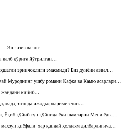
н! Энг азиз ва энг…
н қалб қўрига йўғрилган…
аҳшатли эринчоқлиги эмасмиди? Биз дунёни аввал…
Тоғай Муроднинг ушбу романи Кафка ва Камю асарлари…
», жандани кийиб…
шда, мадҳ этишда ижодкорларимиз чин…
и, Ёқиб қўйиб тун қўйнида ёки шамларни Мени ёдга…
 маҳзун қиёфали, ҳар қандай ҳолдаям дилбарлигича…