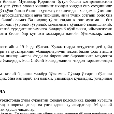
ан ёзилган Мунаввар Қорининг бутун бошли хотираномасини
м ўша ўттиз саккиз кишининг ичидан чиққан бир сотқиннинг
ўз қўли билан ёзилган ҳужжат; иккинчидан, халқимиз ўзининг
з атрофидагиларни анча тиришиб, анча тўлиқ сотгани боис биз
 билиб оламиз. Ва ниҳоят, тўртинчидан ва энг муҳими — биз
ибилмас тўғрилаб-тўғрилаб, ҳаммамизга қўшилиб ташвишланиб,
казиб турадиганларимизга билдириб қўяйликки, иймонсизлик
ояти билан бир кун асл ҳолларида намоён бўлажаклар, халқ
чоғи айни 19 ёшда бўлган. Ҳужжатларда «студент» деб қайд
лари ва дўстларининг «башаралари»ни илҳом билан фош этишга
ача шаклда «асар» ёзади ва бировнинг бировникига меҳмонга
ус ёзаверади, Бош Сиёсий Бошқарманинг чаққон таржимонлари
ма қилиб беришга мажбур бўляпмиз. Сўзлар ўзгарган бўлиши
дик. Яна қайтариб айтамизки, ўзимиздан қўшмадик, ўзларидан
ДА
Туркистонда ҳукм сураётган феодал қолоқликка қарши курашга
тидан норози эдилар ва унга қарши курашардилар. Маҳаллий
лан қарши чиқдилар.
 ётарди. Бу ҳаракатнинг кўпчиликка машҳур бўлган раҳбарлари