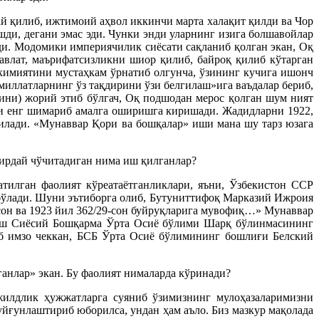
й қилиб, ижтимоий аҳвол иккинчи марта халақит қилди ва Чор
ди, дегани эмас эди. Чунки энди уларнинг изига болшавойлар
ди. Модомики империячилик сиёсати сақланиб қолган экан, Оқ
влат, маърифатсизликни шиор қилиб, байроқ қилиб кўтарган
окимиятини мустаҳкам ўрнатиб олгунча, ўзининг кучига ишонч
«миллатларнинг ўз тақдирини ўзи белгилаш»ига ваъдалар бериб,
сини) жорий этиб бўлгач, Оқ подшодан мерос қолган шум ният
ни енг шимариб амалга оширишга киришади. Жадидларни 1922,
тилади. «Мунаввар Қори ва бошқалар» иши мана шу тарз юзага
бирдай чўчитадиган нима иш қилганлар?
тилган фаолият кўреатаётганликлари, яъни, Ўзбекистон ССР
бўлади. Шуни эътиборга олиб, Бутуниттифоқ Марказий Ижроия
он ва 1923 йил 362/29-сон буйруқларига мувофиқ…» Мунаввар
Бош Сиёсий Бошқарма Ўрта Осиё бўлими Шарқ бўлинмасининг
еб имзо чеккан, БСБ Ўрта Осиё бўлимининг бошлиғи Белский
анлар» экан. Бу фаолият нималарда кўринади?
жилдлик ҳужжатларга суяниб ўзимизнинг мулоҳазаларимизни
йғунлаштириб юборилса, ундан ҳам аъло. Биз мазкур мақолада