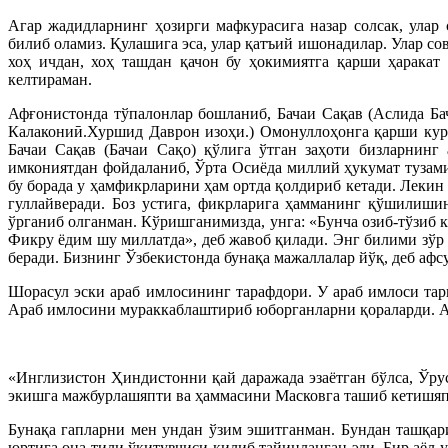
Агар жадидларнинг ҳозирги мафкурасига назар солсак, улар
билиб оламиз. Қулашига эса, улар қатъий ишонадилар. Улар с
хоҳ ичдан, хоҳ ташдан қачон бу ҳокимиятга қарши ҳарака
келтираман.
Афғонистонда тўпалонлар бошланиб, Бачаи Сақав (Аслида Б
Калакониӣ.Хуршид Даврон изоҳи.) Омонуллоҳонга қарши кур
Бачаи Сақав (Бачаи Сақо) қўлига ўтган заҳоти бизларнинг
имкониятдан фойдаланиб, Ўрта Осиёда миллий ҳукумат тузами
бу борада у ҳамфикрларини ҳам ортда қолдириб кетади. Лекин
гуллайверади. Боз устига, фикрларига ҳамманинг қўшилиши
ўрганиб олганман. Кўришганимизда, унга: «Бунча озиб-тўзиб ке
Фикру ёдим шу миллатда», деб жавоб қилади. Энг билими зўр
беради. Бизнинг Ўзбекистонда бунақа мажаллалар йўқ, деб афс
Шорасул эски араб имлосининг тарафдори. У араб имлоси тари
Араб имлосини мураккаблаштириб юборганларни қораларди. Ақ
«Инглизистон Ҳиндистонни қай даражада эзаётган бўлса, Ўру
экишга мажбурлашяпти ва ҳаммасини Масковга ташиб кетишяпт
Бунақа гапларни мен ундан ўзим эшитганман. Бундан ташқар
юртига она тили ўқитувчиси қилиб тайинланган эди. Бир аёл 