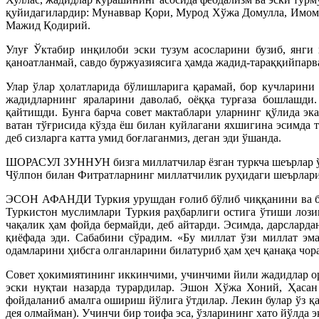
қуйидагилардир: Мунаввар Қори, Мурод Хўжа Домулла, Имом
Мажид Қодирий.
Улуғ Ўктабир инқилоби эски тузум асосларини бузиб, янги
қаноатланмай, савдо буржуазиясига ҳамда жадид-тараққийпарв
Улар ўлар ҳолатларида бўлишларига қарамай, бор кучларини 
жадидларнинг яраларини даволаб, оёққа турғаза бошлашди
қайтишди. Бунга барча совет мактаблари уларнинг қўлида 
ватан тўғрисида кўзда ёш билан куйлагани яхшигина эсимда
деб сизларга катта умид боғлаганмиз, деган эди ўшанда.
ШОРАСУЛ ЗУННУН бизга миллатчилар ёзган туркча шеърлар ўқ
Чўлпон билан Фитратларнинг миллатчилик руҳидаги шеърлар
ЭСОН АФАНДИ Туркия урушдан ғолиб бўлиб чиққанини ва бу ға
Туркистон муслимлари Туркия раҳбарлиги остига ўтиши лозим
чақалик ҳам фойда бермайди, деб айтарди. Эсимда, дарслард
қиёфада эди. Сабабини сўрадим. «Бу миллат ўзи миллат эма
одамларини ҳибсга олганларини билатуриб ҳам ҳеч қанақа чора
Совет ҳокимиятининг иккинчими, учинчими йили жадидлар о
эски нуқтаи назарда турардилар. Эшон Хўжа Хоний, Ҳасан
фойдаланиб амалга ошириш йўлига ўтдилар. Лекин булар ўз қ
дея олмайман). Учинчи бир тоифа эса, ўзларининг хато йўлда 