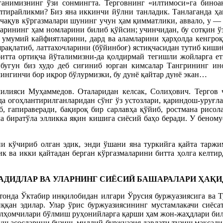
ганимизнинг ўзи сонмингта. Терговнинг «илтимоси»га бино
лтирайликми? Биз яна иккинчи йўлни танладик. Танлаганда ҳа
чақув кўргазмалари шунинг учун ҳам қимматлики, аввало, у — 
ларининг ҳам номларини билиб қўйсин; учинчидан, бу сотқин ў
умумий кайфиятларини, дард ва аламларини ҳарҳолда кенгроқ
ярақлатиб, латтахочларини (бўйинбоғ) ястиқчасидан тутиб киш
битта ортиқча йўталимизни-да қолдирмай тегишли жойларга ет
, бугун биз худо деб сиғиниб юрган кимсалар Тангрининг ин
ингинчи бор иқрор бўлурмизки, бу дунё қайтар дунё экан…
илияси Муҳаммедов. Оталаридан келсак, Солиҳович. Тергов 
да огоҳлантирилганларидан сўнг ўз устозлари, қариндош-уруғ
б, гапираверади, бақироқ бир сарлавҳа қўйиб, ростмана рисол
ла биратўла элликка яқин кишига сиёсий баҳо беради. У беном
и кўчириб олган эдик, энди ўшани яна туркийга қайта таржи
ик ва икки қайтадан берган кўргазмаларини битта ҳолга келтир
АДИДЛАР ВА УЛАРНИНГ СИЁСИЙ БАШАРАЛАРИ ҲАҚИ
стонда Ўктабир инқилобидан илгари Ўрусия буржуазиясига ва 
иққан эдилар. Улар ўрис буржуазиясининг мустамлакачи сиёса
 илҳомчилари бўлмиш руҳонийларга қарши ҳам жон-жаҳдлари би
уш асосларини бузиш, миллий буржуазия давлати тузиш мақсади