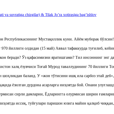
 va suvratiga chizgilar) & Tilak Jo’ra xotirasiga bag’ishlov
тон Республикасининг Мустақиллик куни. Айём муборак бўлси
970 йиллиги олдидан (15 май) Аввал тафаккурда туғилиб, кейи
кон беради? Ўз қафасимизни яратишгами? Тил инсоннинг энг д
истон халқ ёзувчиси Тоғай Мурод таваллудининг 70 йиллиги 
оҳликдан баланд. У «жон тўтисини ишқ ила сарбоз этай деб
ақида ёзилган дурдона асарларга ниҳоятда бой. Онани улуғла
урмисан сирли дамларни, Ёдларингга олурмисан ширин ғамларн
ҳоятда иссиқ, туйғулари паришон юзига майин қалқиб чиққан,