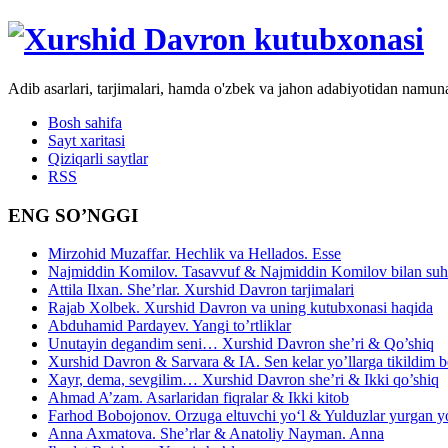
Adib asarlari, tarjimalari, hamda o'zbek va jahon adabiyotidan namun
Bosh sahifa
Sayt xaritasi
Qiziqarli saytlar
RSS
ENG SO’NGGI
Mirzohid Muzaffar. Hechlik va Hellados. Esse
Najmiddin Komilov. Tasavvuf & Najmiddin Komilov bilan suhb
Attila Ilxan. She’rlar. Xurshid Davron tarjimalari
Rajab Xolbek. Xurshid Davron va uning kutubxonasi haqida
Abduhamid Pardayev. Yangi to’rtliklar
Unutayin degandim seni… Xurshid Davron she’ri & Qo’shiq
Xurshid Davron & Sarvara & IA. Sen kelar yo’llarga tikildim
Xayr, dema, sevgilim… Xurshid Davron she’ri & Ikki qo’shiq
Ahmad A’zam. Asarlaridan fiqralar & Ikki kitob
Farhod Bobojonov. Orzuga eltuvchi yo‘l & Yulduzlar yurgan y
Anna Axmatova. She’rlar & Anatoliy Nayman. Anna