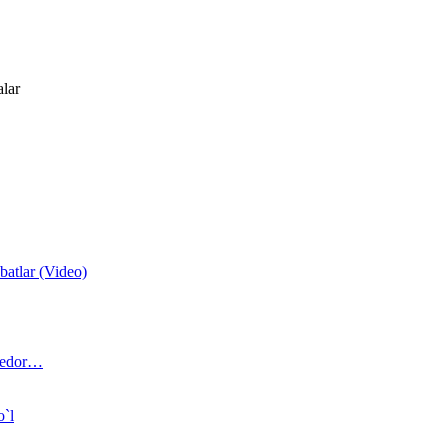
alar
atlar (Video)
 bedor…
o`l