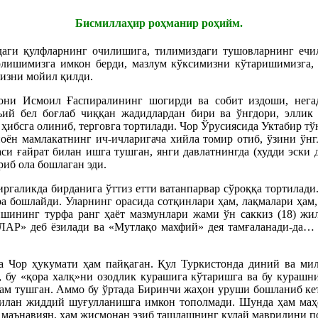
Бисмиллаҳир роҳманир роҳийм.
здаги қулфларнинг очилишига, тилимиздаги тушовларнинг ечи
ишимизга имкон берди, мазлум кўксимизни кўтаришимизга, х
мизни мойил қилди.
они Исмоил Ғаспиралининг шогирди ва собит издоши, негад
ъий бел боғлаб чиққан жадидлардан бири ва ўнгдори, элл
ҳибсга олиниб, терговга тортилади. Чор Ўрусиясида Уктабир тў
ён мамлакатнинг ич-ичларигача хийла томир отиб, ўзини ўнг
 ғайрат билан ишга тушган, янги давлатнингда (худди эски 
риб ола бошлаган эди.
галикда бирданига ўттиз етти ватанпарвар сўроққа тортилади.
а бошлайди. Уларнинг орасида сотқинлари ҳам, лақмалари ҳам,
шининг турфа ранг ҳаёт мазмунлари жами ўн саккиз (18) жил
деб ёзилади ва «Мутлақо махфий» дея тамғаланади-да… та
а Чор ҳукумати ҳам пайқаган. Қул Туркистонда диний ва ми
са, бу «қора халқ»ни озодлик курашига кўтаришга ва бу кураш
ҳам тушган. Аммо бу ўртада Биринчи жаҳон уруши бошланиб ке
билан жиддий шуғулланишга имкон тополмади. Шунда ҳам маҳф
м маънавиян, ҳам жисмонан эзиб ташлашнинг қулай мавридини п