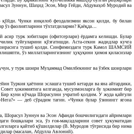
асул Зуннун, Шаҳид Эсон, Мир Гейди, Абдуваҳоб Муродий ва
б қўйди. Чунки инқилоб феодализмни яксон қилди, бу билан
лар ўз фаолиятларини тўхтатдиларми? Қаёқда…
й асир турк зобитлари (офитсерлари) ёрдамга келишди. Булар
чилик туйғуларини қўзғатишди. Аста-секин жадидлар кучга
ир доирасига тушиб қолди. Синфимиздаги турк Камол ШАМСИЙ
илишяпти, ўз миллатларингизнинг ҳуқуқини ҳимоя қиласизлар
учун, у турк шоири Муҳаммад Омилбекнинг ва ўзбек шоирлари
йин Туркия ҳаётини эслашга тушиб кетарди ва яна айтардики,
 Совет ҳокимиятига келганда, мусулмонларга бу ҳокимият бир
. Бир куни кўчада Шорасулни учратиб қолдим. У жуда қайғули
 «Нега?» — деб сўрадим тағин. «Чунки булар ўзинингг ягона
а, Шорасул Зуннун ва Эсон Афанди бошчилигидаги айримлари
ги бошқалари эса, ўз ғоя-мақсадларини совет ҳукуматидан
алгиларга қайтиб қўшилдилар (В. Муродов тўғрисида бир нима
тдилар (масалан, Абдулла Авлоний).