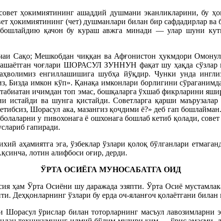
 совет ҳокимиятининг ашаддий душмани эканликларини, бу ҳо
овет ҳокимиятининг (чет) душманлари билан бир сафдадирлар в
т бошлайдию қачон бу кураш авжга минади — улар шуни кут
ачаи Сақо; Мешкобдан чиққан ва Афғонистон ҳукмдори Омонул
ашаётган чоғлари ШОРАСУЛ ЗУННУН фақат шу ҳақда сўзлар ва
 аҳволимиз енгиллашишига шубҳа йўқдир. Чунки унда инглиз
з, Бизда имкон кўп». Қанақа имконлари борлигини сўраганимд
 табиатан ичимдан топ эмас, бошқаларга ўхшаб фикрларини яши
ни истайди ва шунга қистайди. Советларга қарши маърузала
тибсиз, Шорасул ака, мазангиз қочдими ё?» деб гап бошлайман. 
 болаларни у пивохонага ё ошхонага бошлаб кетиб қолади, сове
услариб гапиради.
хий аҳамиятга эга, ўзбеклар ўзлари қолоқ бўлганлари етмаганд
синча, лотин алифбоси оғир, дерди.
ЎРТА ОСИЁГА МУНОСАБАТГА ОИД
сия ҳам Ўрта Осиёни шу даражада эзяпти. Ўрта Осиё мустамлак
и. Деҳқонларнинг ўзлари бу ерда оч-яланғоч қолаётгани била
и Шорасул ўрислар билан тоторларнинг масъул лавозимларни э
ундан техникумнинг илмий бўлим мудири ким — ўрис эмасми, деб