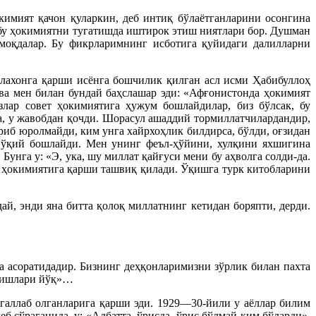
кимият қачон қуларкин, деб интиқ бўлаётганларини осонгина
а бу ҳокимиятни тугатишда иштирок этиш ниятлари бор. Душман
моқдалар. Бу фикрларимнинг исботига қуйидаги далилларни
лахонга қарши исёнга бошчилик қилган асл исми Ҳабибуллоҳ
 мен билан бундай баҳслашар эди: «Афғонистонда ҳокимият
лар совет ҳокимиятига ҳужум бошлайдилар, биз бўлсак, бу
а, у жавобдан қочди. Шорасул ашаддий тормиллатчилардандир,
риб юролмайди, ким унга хайрхоҳлик билдирса, бўлди, оғзидан
р ўқий бошлайди. Мен унинг феъл-ҳўйини, хулқини яхшигина
Бунга у: «Э, ука, шу миллат қайғуси мени бу аҳволга солди-да.
т ҳокимиятига қарши ташвиқ қилади. Ўқишга турк китобларини
ай, энди яна битта қолоқ миллатнинг кетидан боряпти, дерди.
а асоратидадир. Бизнинг деҳқонларимизни зўрлик билан пахта
н ишлари йўқ»…
галлаб олганларига қарши эди. 1929—30-йили у аёллар билим
 сўраганида, у: «Албатта, ўрисда, ўрис бўлмай ким бўларди»,