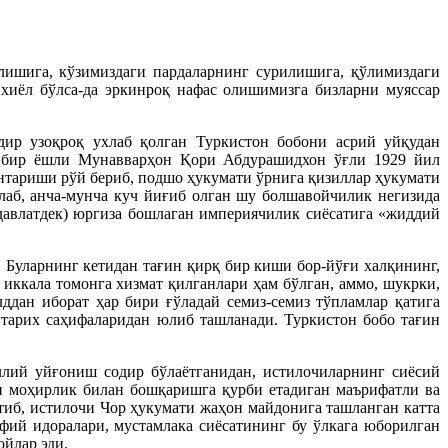
лишига, кўзимиздаги пардаларнинг сурилишига, қўлимиздаги
иёл бўлса-да эркинроқ нафас олишимизга бизларни муяссар
ир узоқроқ ухлаб қолган Туркистон бобони асрий уйқудан
ик бир ёшли Мунавварҳон Қори Абдурашидхон ўғли 1929 йил
нтариши рўй бериб, подшо ҳукумати ўрнига қизиллар ҳукумати
лаб, анча-мунча куч йиғиб олган шу болшавойчилик негизида
давлатдек) юргиза бошлаган империячилик сиёсатига «жиддий
 Буларнинг кетидан тағин қирқ бир киши бор-йўғи халқининг,
 иккала томонга хизмат қилганлари ҳам бўлган, аммо, шукрки,
ддан иборат ҳар бири ғўладай семиз-семиз тўпламлар қатига
рих саҳифаларидан юлиб ташланади. Туркистон бобо тағин
ллий уйғониш содир бўлаётганидан, истилочиларнинг сиёсий
ни моҳирлик билан бошқаришга қурби етадиган маърифатли ва
тиб, истилочи Чор ҳукумати жаҳон майдонига ташланган катта
ий идоралари, мустамлака сиёсатининг бу ўлкага юборилган
ойлар эди.