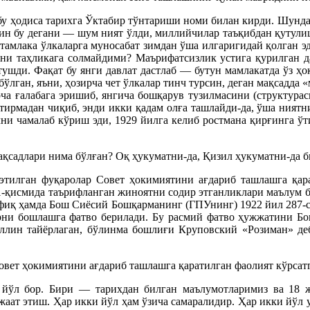
бу ҳодиса тарихга Ўктабир тўнтариши номи билан кирди. Шунда
ин бу дегани — шум ният ўлди, миллийчилар таъқибдан қутулиш
стамлака ўлкаларга муносабат зимдан ўша илгаригидай қолган э
ни таҳликага солмайдими? Маърифатсизлик устига қурилган да
тушди. Фақат бу янги давлат дастлаб — бутун мамлакатда ўз ҳ
ўлган, яъни, ҳозирча чет ўлкалар тинч турсин, деган мақсадда 
ча ғалабага эришиб, янгича бошқарув тузилмасини (структура
тирмадан чиқиб, энди икки қадам олға ташлайди-да, ўша ният
учни чамалаб кўриш эди, 1929 йилга келиб ростмана қирғинга ў
ақсадлари нима бўлған? Оқ ҳукуматни-да, Қизил ҳукуматни-да 
тилган фуқаролар Совет ҳокимиятини ағдариб ташлашга қара
1-қисмида таърифланган жиноятни содир этганликлари маълум 
офиқ ҳамда Бош Сиёсий Бошқарманинг (ГПУнинг) 1922 йил 287-с
арни бошлашга фатво берилади. Бу расмий фатво ҳужжатини 
идуллин тайёрлаган, бўлинма бошлиғи Круповский «Розиман» д
вет ҳокимиятини ағдариб ташлашга қаратилган фаолият кўрсатг
 йўл бор. Бири — тарихдан билган маълумотларимиз ва 18 
ат этиш. Ҳар икки йўл ҳам ўзича самаралидир. Ҳар икки йўл у