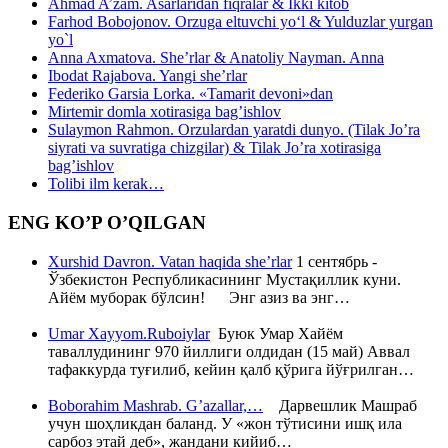
Ahmad A’zam. Asarlaridan fiqralar & Ikki kitob
Farhod Bobojonov. Orzuga eltuvchi yo‘l & Yulduzlar yurgan
yo`l
Anna Axmatova. She’rlar & Anatoliy Nayman. Anna
Ibodat Rajabova. Yangi she’rlar
Federiko Garsia Lorka. «Tamarit devoni»dan
Mirtemir domla xotirasiga bag’ishlov
Sulaymon Rahmon. Orzulardan yaratdi dunyo. (Tilak Jo’ra
siyrati va suvratiga chizgilar) & Tilak Jo’ra xotirasiga
bag’ishlov
Tolibi ilm kerak…
ENG KO’P O’QILGAN
Xurshid Davron. Vatan haqida she’rlar
1 сентябрь -
Ўзбекистон Республикасининг Мустақиллик куни.
Айём муборак бўлсин! Энг азиз ва энг…
Umar Xayyom.Ruboiylar
Буюк Умар Хайём
таваллудининг 970 йиллиги олдидан (15 май) Аввал
тафаккурда туғилиб, кейин қалб қўрига йўғрилган…
Boborahim Mashrab. G’azallar,…
Дарвешлик Машраб
учун шоҳликдан баланд. У «жон тўтисини ишқ ила
сарбоз этай деб», жандани кийиб…