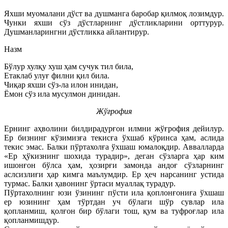
Яхши муомалани дўст ва душманга баробар қилмоқ лозимдур.
Чунки яхши сўз дўстларнинг дўстликларини орттурур.
Душманларингни дўстликка айлантирур.
Назм
Бўлур хулқу хуш ҳам сучук тил била,
Етаклаб улуғ филни қил била.
Чиқар яхши сўз-ла илон инидан,
Ёмон сўз ила мусулмон динидан.
Жўғрофия
Ернинг аҳволини билдирадурғон илмни жўғрофия дейилур.
Ер бизнинг кўзимизға текисға ўхшаб кўринса ҳам, аслида
текис эмас. Балки пўртахолға ўхшаш юмалоқдир. Аввалларда
«Ер ҳўкизнинг шохида турадир», деган сўзларга ҳар ким
ишонғон бўлса ҳам, ҳозирғи замонда андоғ сўзларнинг
аслсизлиғи ҳар кимга маълумдир. Ер ҳеч нарсанинг устида
турмас. Балки ҳавонинг ўртаси муаллақ турадур.
Пўртахолнинг юзи ўзининг пўсти ила қоплонғониға ўхшаш
ер юзининг ҳам тўртдан уч бўлаги шўр сувлар ила
қопланмиш, қолғон бир бўлаги тош, қум ва туфроғлар ила
қопланмишдур.