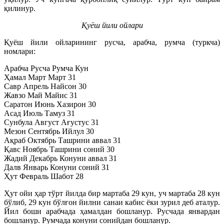
қилинур.
Қуёш йили ойлари
Қуёш йили ойларининг русча, арабча, румча (туркча)
номлари:
Арабча Русча Румча Кун
Ҳамал Март Март 31
Савр Апрель Найсон 30
Жавзо Май Майис 31
Саратон Июнь Хазирон 30
Асад Июль Тамуз 31
Сунбула Август Ағустус 31
Мезон Сентябрь Ийлул 30
Ақраб Октябрь Ташрини аввал 31
Қавс Ноябрь Ташрини соний 30
Жадий Декабрь Конуни аввал 31
Далв Январь Конуни соний 31
Ҳут Февраль Шабот 28
Ҳут ойи ҳар тўрт йилда бир мартаба 29 кун, уч мартаба 28 кун
бўлиб, 29 кун бўлғон йилни санаи кабис ёки зурил деб аталур.
Йил боши арабчада ҳамалдан бошланур. Русчада январдан
бошланур. Румчада конуни сонийдан бошланур.