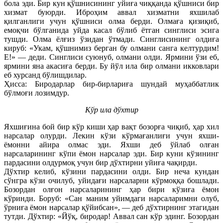
бола эди. Бир кун қўшнисининг уйиға чиққанда қўшниси бир
хизмат буюрди. Иброҳим аввал хизматни яхшилаб
қилганлиги учун қўшниси олма берди. Олмаға қизиқиб,
емоқчи бўлганида уйда касал бўлиб ётган синглиси эсига
тушди. Олма ёлғиз ўзидан ўтмади. Синглисининг олдиға
кируб: «Укам, қўшнимиз берган бу олмани санга келтурдим!
Е!» — деди. Синглиси суюнуб, олмани олди. Ярмини ўзи еб,
ярмини яна акасиға берди. Бу йўл ила бир олмани икковлари
еб хурсанд бўлишдилар.
Ҳисса: Биродарлар бир-бирлариға шундай муҳаббатлик
бўлмоғи лозимдур.
Кўр ила дўхтир
Яхшиғина бой бир кўр киши ҳар вақт бозорға чиқиб, ҳар хил
нарсалар олурди. Лекин кўзи кўрмағанлиғи учун яхши-
ёмонни айира олмас эди. Яхши деб ўйлаб олған
нарсаларининг кўпи ёмон нарсалар эди. Бир куни кўзининг
пардасини олдурмоқ учун бир дўхтирни уйиға чақирди.
Дўхтир келиб, кўзини пардасини олди. Бир неча кундан
сўнгра кўзи очилуб, уйидағи нарсаларни кўрмоққа бошлади.
Бозордан олғон нарсаларининг ҳар бири кўзиға ёмон
кўринди. Боруб: «Сан маним уйимдаги нарсаларимни олуб,
ўрниға ёмон нарсалар қўйибсан», — деб дўхтирнинг этагидан
тутди. Дўхтир: «Йўқ, биродар! Аввал сан кўр эдинг. Бозордан