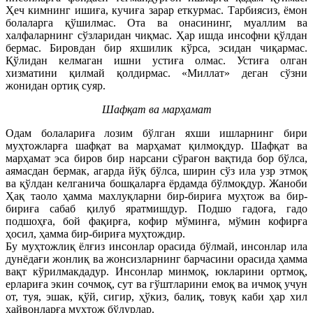
Ҳеч кимнинг ишиға, кучиға зарар еткурмас. Тарбиясиз, ёмон
болаларга қўшилмас. Ота ва онасининг, муаллим ва
халфаларнинг сўзларидан чиқмас. Ҳар ишда инсофни қўлдан
бермас. Бировдан бир яхшилик кўрса, эсидан чиқармас.
Қўлидан келмаган ишни устиға олмас. Устиға олган
хизматини қилмай қолдирмас. «Миллат» деган сўзни
жонидан ортиқ суяр.
Шафқат ва марҳамат
Одам болалариға лозим бўлган яхши ишларнинг бири
муҳтожларға шафқат ва марҳамат қилмоқдур. Шафқат ва
марҳамат эса биров бир нарсани сўрағон вақтида бор бўлса,
аямасдан бермак, агарда йўқ бўлса, ширин сўз ила узр этмоқ
ва қўлдан келганича бошқаларға ёрдамда бўлмоқдур. Жаноби
Ҳақ таоло ҳамма махлуқларни бир-бириға муҳтож ва бир-
бириға сабаб қилуб яратмишдур. Подшо гадоға, гадо
подшоҳға, бой фақирға, кофир мўминға, мўмин кофирға
ҳосил, ҳамма бир-бириға муҳтождир.
Бу муҳтожлиқ ёлғиз инсонлар орасида бўлмай, инсонлар ила
дунёдағи жонлиқ ва жонсизларнинг барчасини орасида ҳамма
вақт кўрилмакдадур. Инсонлар минмоқ, юкларини ортмоқ,
ерлариға экин сочмоқ, сут ва гўштларини емоқ ва ичмоқ учун
от, туя, эшак, қўй, сигир, ҳўкиз, балиқ, товуқ каби ҳар хил
ҳайвонларға муҳтож бўлурлар.