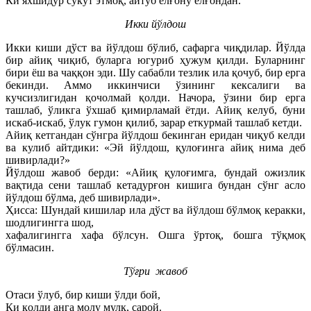
Ки яхшидур сукут этмоқ, айтуб ёлғону ёлғондан.
Икки йўлдош
Икки киши дўст ва йўлдош бўлиб, сафарга чиқдилар. Йўлда
бир айиқ чиқиб, буларга югуриб ҳужум қилди. Буларнинг
бири ёш ва чаққон эди. Шу сабабли тезлик ила қочуб, бир ерга
бекинди. Аммо иккинчиси ўзининг кексалиги ва
кучсизлигидан қочолмай қолди. Начора, ўзини бир ерга
ташлаб, ўликга ўхшаб қимирламай ётди. Айиқ келуб, буни
искаб-искаб, ўлук гумон қилиб, зарар еткурмай ташлаб кетди.
Айиқ кетгандан сўнгра йўлдош бекинган еридан чиқуб келди
ва кулиб айтдики: «Эй йўлдош, қулоғинга айиқ нима деб
шивирлади?»
Йўлдош жавоб берди: «Айиқ қулоғимга, бундай ожизлик
вақтида сени ташлаб кетадурғон кишига бундан сўнг асло
йўлдош бўлма, деб шивирлади».
Ҳисса: Шундай кишилар ила дўст ва йўлдош бўлмоқ керакки,
шодлигингга шод,
хафалигингга хафа бўлсун. Ошга ўртоқ, бошга тўқмоқ
бўлмасин.
Тўғри жавоб
Отаси ўлуб, бир киши ўлди бой,
Ки қолди анга молу мулк, сарой.