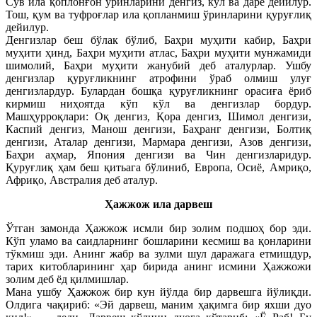
Сув ила қоплонғон ўринларини денгиз, кўл ва дарё дейилур.
Тош, қум ва туфроғлар ила қопланмиш ўринларини қуруғлиқ
дейилур.
Денгизлар беш бўлак бўлиб, Баҳри муҳити кабир, Баҳри
муҳити ҳинд, Баҳри муҳити атлас, Баҳри муҳити мунжамиди
шимолий, Баҳри муҳити жанубий деб аталурлар. Ушбу
денгизлар қуруғликнинг атрофини ўраб олмиш улуғ
денгизлардур. Булардан бошқа қуруғликнинг орасиға ёриб
кирмиш ниҳоятда кўп кўл ва денгизлар бордур.
Машҳурроқлари: Оқ денгиз, Қора денгиз, Шимол денгизи,
Каспий денгиз, Манош денгизи, Баҳранг денгизи, Болтиқ
денгизи, Аталар денгизи, Мармара денгизи, Азов денгизи,
Баҳри аҳмар, Япония денгизи ва Чин денгизларидур.
Қуруғлиқ ҳам беш қитьага бўлиниб, Европа, Осиё, Амриқо,
Африқо, Австралия деб аталур.
Ҳажжож ила дарвеш
Ўтган замонда Ҳажжож исмли бир золим подшоҳ бор эди.
Кўп уламо ва саидларнинг бошларини кесмиш ва қонларини
тўкмиш эди. Анинг жабр ва зулми шул даражага етмишдур,
тарих китобларининг ҳар бирида анинг исмини Ҳажжожи
золим деб ёд қилмишлар.
Мана ушбу Ҳажжож бир кун йўлда бир дарвешга йўлиқди.
Олдига чақириб: «Эй дарвеш, маним ҳақимга бир яхши дуо