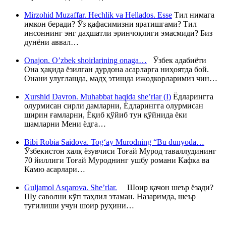
Mirzohid Muzaffar. Hechlik va Hellados. Esse
Тил нимага
имкон беради? Ўз қафасимизни яратишгами? Тил
инсоннинг энг даҳшатли эринчоқлиги эмасмиди? Биз
дунёни аввал…
Onajon. O’zbek shoirlarining onaga…
Ўзбек адабиёти
Она ҳақида ёзилган дурдона асарларга ниҳоятда бой.
Онани улуғлашда, мадҳ этишда ижодкорларимиз чин…
Xurshid Davron. Muhabbat haqida she’rlar (I)
Ёдларингга
олурмисан сирли дамларни, Ёдларингга олурмисан
ширин ғамларни, Ёқиб қўйиб тун қўйнида ёки
шамларни Мени ёдга…
Bibi Robia Saidova. Tog‘ay Murodning “Bu dunyoda…
Ўзбекистон халқ ёзувчиси Тоғай Мурод таваллудининг
70 йиллиги Тоғай Муроднинг ушбу романи Кафка ва
Камю асарлари…
Guljamol Asqarova. She’rlar.
Шоир қачон шеър ёзади?
Шу саволни кўп таҳлил этаман. Назаримда, шеър
туғилиши учун шоир руҳини…