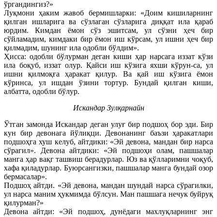
ўргандингиз?»
Луқмони ҳаким жавоб бермишларки: «Доим кишиларнинг
қилган ишларига ва сўзлаган сўзларига диққат ила қараб
юрдим. Кимдан ёмон сўз эшитсам, ул сўзни ҳеч бир
сўйламадим, кимдаки бир ёмон иш кўрсам, ул ишни ҳеч бир
қилмадим, шунинг ила одобли бўлдим».
Ҳисса: одобли бўлурман деган киши ҳар нарсага иззат кўзи
ила боқуб, иззат олур. Қайси иш кўзига яхши кўрун-са, ул
ишни қилмоқға ҳаракат қилур. Ва қай иш кўзига ёмон
кўринса, ул ишдан ўзини тортур. Бундай қилган киши,
албатта, одобли бўлур.
Искандар Зулқарнайн
Ўтган замонда Искандар деган улуғ бир подшоҳ бор эди. Бир
кун бир девонага йўлиқци. Девонанинг баъзи ҳаракатлари
подшоҳга хуш келуб, айтдики: «Эй девона, мандан бир нарса
сўрагил». Девона айтдики: «Эй подшоҳи олам, пашшалар
манга ҳар вақг ташвиш берадурлар. Юз ва қўлларимни чоқуб,
хафа қиладурлар. Буюрсангизки, пашшалар манга бундай озор
бермасалар».
Подшоҳ айтди. «Эй девона, мандан шундай нарса сўрагилки,
ул нарса маним ҳукмимда бўлсун. Ман пашшага нечук буйруқ
қилурман?»
Девона айтди: «Эй подшоҳ, дунёдаги махлуқларнинг энг