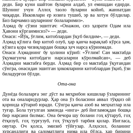
деди. Бир куни шайтон буларни алдаб, ул емишдан едирди.
Шунинг учун Аллоҳ таоло буларни койиб, жаннатдан
чиқарди. Икковлари ер юзиға тушиб, эр ва хотун бўлдилар.
Биз барчамиз шуларнинг болаларимиз».
Аҳмад бу сўзни эшитгач: «Онажон, сиз ҳазрати Одам ила
Ҳавони кўрганмисиз?» — деди.
Онаси: «Йўқ, ўғлим, китоблардан ўқуб билдим», — деди.
Аҳмад қўлига бир китоб олуб, ҳар қанча варақлаб кўрса ҳам,
кўзига қора чизиқлардан бошқа ҳеч нарса кўринмади.
Онаси Аҳмаднинг бу ҳолини кўриб: «Ўғлим! Сан мактабда
ўқумагунча китобдаги нарсаларни кўролмайсан», — деб
Аҳмадни мактабға берди. Аҳмад бир оз мактабда ўқуғандан
сўнгра, онасидан эшитган ҳикояларини китоблардан ўқиб, ўзи
биладурғон бўлди.
Ота-она
Дунёда болаларға энг дўст ва меҳрибон кишилар ўзларининг
ота ва оналаридурлар. Ҳар она ўз боласини аввал тўққиз ой
қорнида кўтариб юради. Сўнгра қанча азоб ва меҳнатлар ила
туғар. Бола туғулган замонда «инга» деб йиғламоқдан бошқа
бир нарсани билмас. Она бечора шу болани гоҳ кўтаруб, гоҳ
ётқизуб, гоҳ турғузуб, гоҳ ўтқузуб тарбия қилар. Ииғласа,
овутар. Оч қолса, эмизиб тўйғузар. Алҳосил, боланинг
хурсандлиғи ва саломатлиғи нима ила бўлса, ҳар бирини