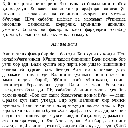
Ҳайвонлар эса ризқларини ўткармоқ ва болаларини тарбия
қилмоқучун кўп вақтларда инсонлар тарафидан экилган ўт,
пичан ва ғаллаларға ва солинған иморатларға муҳтож
бўлурлар. Шул сабабли шафқат ва марҳамат тўғрисида
инсонлик, ҳайвонлик, кофирлик, мўминлик, яқинлик,
узоғлик, бойлик ва фақирлик каби фарқларни эътибор
қилмай, барчани баробар кўрмоқ лозимдур.
Али ила Вали
Али исмлик фақир бир бола бор эди. Бир куни оч қолди. Нон
излаб кўчаға чиқди. Қўшнилардан бирининг Вали исмлик бир
ўғли бор эди. Вали қўлиға бир парча нон ушлаб, эшигининг
олдида еб турган эди. Бечора Али эса очликдан ўлум
даражасиға еткан эди. Валининг қўлидағи нонни кўрғани
замон олдиға бориб, бўйнин эгиб, «ўртоқжон, озгина
нонингдан берсанг-чи», деди. Вали эса тош кўнгиллик,
шафқатсиз бола эди. Шу сабабли Алининг ҳолига ҳеч бир
раҳм қилмай: «Бор кет, санга берадурган ноним йўқ», — деди.
Орадан кўп вақт ўтмади. Бир кун Валининг бир эчкиси
йўқолди. Вали эчкисини ахтармоқучун далаға чиқди. Кўп
юрди, охирида ташна бўлди.Ҳар тарафдан сув излади, ҳеч бир
ердан сув тополмади. Сувсизликдан йиқилмоқ даражасиға
еткан ҳолда узоқдан кўзи Алига тушди. Али бир дарахтнинг
соясида қўйларини ўтлатиб, олдиға бир кўзада сув қўйиб