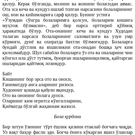
қилур. Керак бўлганда, молини ва жонини боласидан аямас.
Ота эса кеча ва кундуз ишлаб топған нарсасини болаларининг
ош, нон ва кийимлариға сарф қилур. Бунинг устиға
«Ўзумдан сўнгра болаларимға қолсун, болаларим кишиға
муҳтож бўлмасин», деб бир нарса орттириб қўймоқ
ҳаракатида бўлур. Ота-онанинг кеча ва кундуз Худодан
тилаган нарсаси болаларининг саломатлиғи ва узун умр
кўрмоғи, дунё ва охиратда бахтли бўлмоғидур. Болаларға
бундай дўстлик ва яхшиликни ота-онадан бошқа ҳеч ким
қилолмайдур. Шул сабабли болаларға ўз ота ва оналарини чин
кўнгил ила дўст тутмоқ, буюрған ишлариниқилмоқ, қайтарган
ишларидан қайтмоқ лозимдур.
Байт
Кишининг бор эрса ото ва оноси,
Ғаниматдур анга аларнинг ризоси.
Худонинг қошида қабули яқиндур,
Ото ва ононинг болага дуоси.
Оларнинг ким оғритса кўнгилларини,
Қиёматда бўлгай жаҳаннам жазоси.
Бола қурбони
Бир хотун ўзининг тўрт ёшлик қизини етаклаб боғчаға чиқди.
Ул вақт баҳор фасли эди. Боғча ёниға кўкарган яшил ўланлар