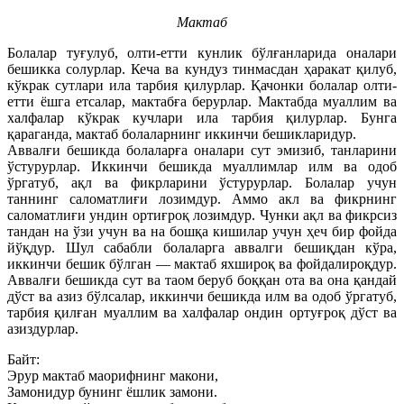
Мактаб
Болалар туғулуб, олти-етти кунлик бўлғанларида оналари
бешикка солурлар. Кеча ва кундуз тинмасдан ҳаракат қилуб,
кўкрак сутлари ила тарбия қилурлар. Қачонки болалар олти-
етти ёшга етсалар, мактабға берурлар. Мактабда муаллим ва
халфалар кўкрак кучлари ила тарбия қилурлар. Бунга
қараганда, мактаб болаларнинг иккинчи бешикларидур.
Аввалғи бешикда болаларға оналари сут эмизиб, танларини
ўстурурлар. Иккинчи бешикда муаллимлар илм ва одоб
ўргатуб, ақл ва фикрларини ўстурурлар. Болалар учун
таннинг саломатлиғи лозимдур. Аммо акл ва фикрнинг
саломатлиғи ундин ортиғроқ лозимдур. Чунки ақл ва фикрсиз
тандан на ўзи учун ва на бошқа кишилар учун ҳеч бир фойда
йўқдур. Шул сабабли болаларга аввалги бешиқдан кўра,
иккинчи бешик бўлган — мактаб яхшироқ ва фойдалироқдур.
Аввалғи бешикда сут ва таом беруб боққан ота ва она қандай
дўст ва азиз бўлсалар, иккинчи бешикда илм ва одоб ўргатуб,
тарбия қилған муаллим ва халфалар ондин ортуғроқ дўст ва
азиздурлар.
Байт:
Эрур мактаб маорифнинг макони,
Замонидур бунинг ёшлик замони.