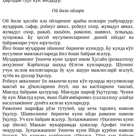
ҳафтадан тўрт кун зиёдадур.
Ой йили ойлари
Ой йили ҳисоби ила ойларнинг арабча исмлари ушбулардур:
муҳаррам, сафар, робиул аввал, робиул охир, жумадул аввал,
жумадул охир, ражаб, шаъбон, рамазон, шаввол, зулқаъда,
зулҳижжа. Бу ҳисоб мусулмонларнинг диний ибодат ва
байрамлари учун юрутилур.
Йил боши муҳаррам ойининг биринчи кунидур. Бу кунда кўп
мусулмон мамлакатларида йил боши байрам ясалур.
Муҳаррамнинг ўнинчи куни ҳазрат имом Ҳусайн (розиаллоҳу
анҳу)нинг Карбалода шаҳид бўлғон кунларидур. Шунинг
учун ислом вилоятларида бу кун ашуро мажлисларй ясалуб,
хутба ва дуолар ўқилур.
Робиул аввалнинг ўн иккинчи куни кўп ерларда мусулмонлар
мактаб ва дўконларини ёпуб, иш ва касбларини ташлаб,
Мавлуд байрами қилурлар. Мавлуди шариф ўқутурлар. Чунки
бу кун Мавлуд куни, яъни Пайғамбаримиз (саллаллоҳу алайҳи
васаллам)нинг дунёға келған кунларидур.
Рамазони шарифда рўза тутулиб, ҳар кеча таровиҳ намози
ўқулур. Шавволнинг биринчи куни ийди рамазон намози
ўқулур. Уч кун байрам ясалур. Зулҳижжанинг тўқизинчи куни
ҳар (йили) Маккаи мукаррамада ҳожилар Арофат тоғиға
чиқурлар. Зулҳижжанинг ўнинчи куни Ийди қурбон намози
ўқилур. Уч кунғача қурбонлиқ сўйилур. Тўрт кун байрам