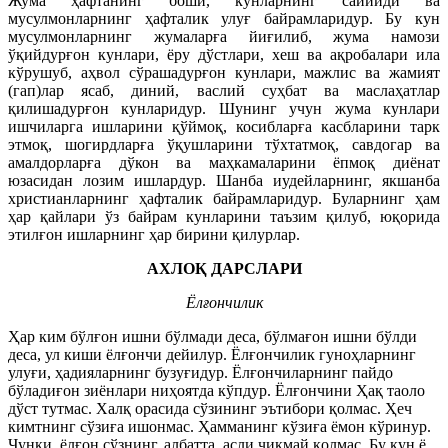
Жума ҳафтанинг боши, кунларнинг саййиди ва
мусулмонларнинг ҳафталик улуғ байрамларидур. Бу кун
мусулмонларнинг жумаларға йиғилиб, жума намози
ўқийдурғон кунлари, ёру дўстлари, хеш ва ақробалари ила
кўрушуб, аҳвол сўрашадурғон кунлари, мажлис ва жамият
(гап)лар ясаб, диний, васлий суҳбат ва маслаҳатлар
қилишадурғон кунларидур. Шунинг учун жума кунлари
ишчиларга ишларини қўймоқ, косибларға касбларини тарк
этмоқ, шогирдларға ўқушларини тўхтатмоқ, савдогар ва
амалдорларға дўкон ва маҳкамаларини ёпмоқ диёнат
юзасидан лозим ишлардур. Шанба иудейларнинг, якшанба
христианларнинг ҳафталик байрамларидур. Буларнинг ҳам
ҳар қайлари ўз байрам кунларини таъзим қилуб, юқорида
этилғон ишларнинг ҳар бирини қилурлар.
АХЛОҚ ДАРСЛАРИ
Ёлғончилик
Ҳар ким бўлғон ишни бўлмади деса, бўлмағон ишни бўлди
деса, ул киши ёлғончи дейилур. Ёлғончилик гуноҳларнинг
улуғи, ҳадияларнинг бузуғидур. Ёлғончиларнинг пайдо
бўладиғон зиёнлари ниҳоятда кўпдур. Ёлғончини Ҳақ таоло
дўст тутмас. Халқ орасида сўзининг эътибори қолмас. Ҳеч
кимтнинг сўзиға ишонмас. Ҳамманинг кўзиға ёмон кўринур.
Чунки, ёлғон сўзнинг, албатта, асли чиқмай қолмас. Бу кун ё