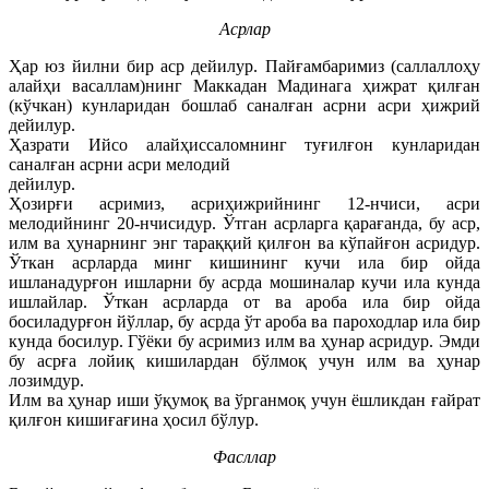
Асрлар
Ҳар юз йилни бир аср дейилур. Пайғамбаримиз (саллаллоҳу
алайҳи васаллам)нинг Маккадан Мадинага ҳижрат қилған
(кўчкан) кунларидан бошлаб саналған асрни асри ҳижрий
дейилур.
Ҳазрати Ийсо алайҳиссаломнинг туғилғон кунларидан
саналған асрни асри мелодий
дейилур.
Ҳозирғи асримиз, асриҳижрийнинг 12-нчиси, асри
мелодийнинг 20-нчисидур. Ўтган асрларга қарағанда, бу аср,
илм ва ҳунарнинг энг тараққий қилғон ва кўпайғон асридур.
Ўткан асрларда минг кишининг кучи ила бир ойда
ишланадурғон ишларни бу асрда мошиналар кучи ила кунда
ишлайлар. Ўткан асрларда от ва ароба ила бир ойда
босиладурғон йўллар, бу асрда ўт ароба ва пароходлар ила бир
кунда босилур. Гўёки бу асримиз илм ва ҳунар асридур. Эмди
бу асрға лойиқ кишилардан бўлмоқ учун илм ва ҳунар
лозимдур.
Илм ва ҳунар иши ўқумоқ ва ўрганмоқ учун ёшликдан ғайрат
қилғон кишиғағина ҳосил бўлур.
Фасллар