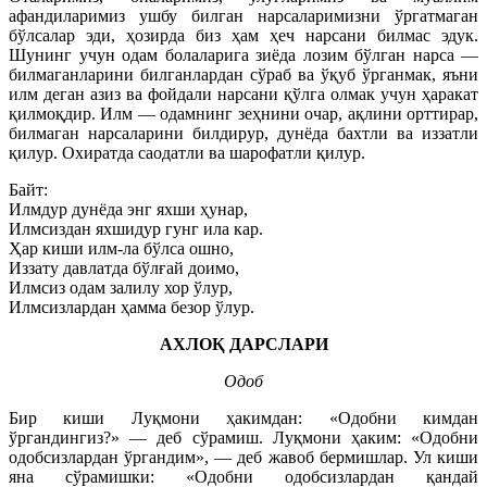
афандиларимиз ушбу билган нарсаларимизни ўргатмаган
бўлсалар эди, ҳозирда биз ҳам ҳеч нарсани билмас эдук.
Шунинг учун одам болаларига зиёда лозим бўлган нарса —
билмаганларини билганлардан сўраб ва ўқуб ўрганмак, яъни
илм деган азиз ва фойдали нарсани қўлга олмак учун ҳаракат
қилмоқдир. Илм — одамнинг зеҳнини очар, ақлини орттирар,
билмаган нарсаларини билдирур, дунёда бахтли ва иззатли
қилур. Охиратда саодатли ва шарофатли қилур.
Байт:
Илмдур дунёда энг яхши ҳунар,
Илмсиздан яхшидур гунг ила кар.
Ҳар киши илм-ла бўлса ошно,
Иззату давлатда бўлғай доимо,
Илмсиз одам залилу хор ўлур,
Илмсизлардан ҳамма безор ўлур.
АХЛОҚ ДАРСЛАРИ
Одоб
Бир киши Луқмони ҳакимдан: «Одобни кимдан
ўргандингиз?» — деб сўрамиш. Луқмони ҳаким: «Одобни
одобсизлардан ўргандим», — деб жавоб бермишлар. Ул киши
яна сўрамишки: «Одобни одобсизлардан қандай