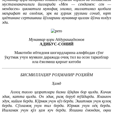
мустамлакачилиги йилларида «Мен — сендамен: сен —
мендасен» ҳикматига мувофиқ элимиз, миллатимиз қалбига
маърифат ва озодлик, эрк ва ҳурлик уруғини сочиб, юрт
ҳаётининг серташвиш йўлларини мунаввар қилган йўлчи юлдуз
эди.
Мунаввар қори Абдурашидхонов
АДИБУС-СОНИЙ
Макотиби ибтидоия шогирдларина алифбодан сўнг
ўқутмак учун мумкин даражада очиқ тил ва осон таркиблар
ила ёзилмиш қироат китоби
БИСМИЛЛАҲИР РОҲМАНИР РОҲИЙМ
Ҳамд
Аллоҳ таоло ҳазратлари бизни йўқдан бор қилди. Кичик
эдик, катта қилди. Оч эдик, ризқ беруб тўйдирди. Яланғоч
эдук, кийим берди. Кўрмак учун кўз берди. Эшитмак учун қулоқ
берди. Сўзламоқ учун тил берди. Юрмак учун оёқ берди.
Ишламак учун қўл ҳам куч берди. Яхшини ёмондан, оқни