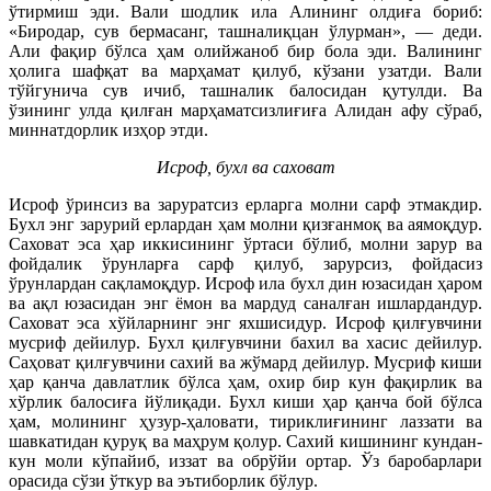
ўтирмиш эди. Вали шодлик ила Алининг олдиға бориб:
«Биродар, сув бермасанг, ташналиқцан ўлурман», — деди.
Али фақир бўлса ҳам олийжаноб бир бола эди. Валининг
ҳолига шафқат ва марҳамат қилуб, кўзани узатди. Вали
тўйгунича сув ичиб, ташналик балосидан қутулди. Ва
ўзининг улда қилған марҳаматсизлиғиға Алидан афу сўраб,
миннатдорлик изҳор этди.
Исроф, бухл ва саховат
Исроф ўринсиз ва заруратсиз ерларга молни сарф этмакдир.
Бухл энг зарурий ерлардан ҳам молни қизғанмоқ ва аямоқдур.
Саховат эса ҳар иккисининг ўртаси бўлиб, молни зарур ва
фойдалик ўрунларға сарф қилуб, зарурсиз, фойдасиз
ўрунлардан сақламоқдур. Исроф ила бухл дин юзасидан ҳаром
ва ақл юзасидан энг ёмон ва мардуд саналған ишлардандур.
Саховат эса хўйларнинг энг яхшисидур. Исроф қилғувчини
мусриф дейилур. Бухл қилғувчини бахил ва хасис дейилур.
Саҳоват қилғувчини сахий ва жўмард дейилур. Мусриф киши
ҳар қанча давлатлик бўлса ҳам, охир бир кун фақирлик ва
хўрлик балосиға йўлиқади. Бухл киши ҳар қанча бой бўлса
ҳам, молининг ҳузур-ҳаловати, тириклиғининг лаззати ва
шавкатидан қуруқ ва маҳрум қолур. Сахий кишининг кундан-
кун моли кўпайиб, иззат ва обрўйи ортар. Ўз баробарлари
орасида сўзи ўткур ва эътиборлик бўлур.