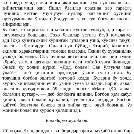
ва новда учида очилишға яқинлашған гул ғунчалари ила
зийнатланмиш эди. Яшил ўланлар орасида ҳар тарафға
чўзилиб кетған узун-узун йўллар боғчанинг ҳуснини
орттурмиш ва ўртадан ўтадурғон улуғ сув боғчани иккиға
айирмиш эди.
Бу боғчаға кирғанда ёш қизнинг кўнгли очилуб, ҳар тарафға
югурмоқға бошлади. Гоҳо ўланлар устиға ётуб юмаланур
эди.Гоҳо кўзиға яхши кўринған гулларни узиб, кўксиға тақуб,
онасиға кўрсатарди. Онаси сув бўйида ўтириб, қизининг
ёқимли ҳаракатларини томоша қиларди. Лекин бу хурсандлик
узоққа бормади. Сув бўйида янгиғина очилғон бир гулни
кўриб, узаман, деганда қизнинг оёғи тойиб сувға йиқилди.
Онаси бу ҳолни кўриб. «Дод, болам! Сан ўлгунча ман
ўлай!»— деб қизининг орқасидан ўзини сувға отди. Бу
товушни боғбон эшитиб, югуриб келди. Буларни бу ҳолда
кўриб, кийимларини ечиб, ўзини сувға ташлади. Бориб, аввал
онасини қутқармоқчи бўлганди, онаси: «Мани қўй, аввал
боламни қутқар», — деб боғбонға ялинди. Боғбон ҳам қабул
қилиб, аввал болани қутқариб, сув четиға чиқарди. Боғбон
қайтуб борғунча бечора она хийла ерға оқуб бормиш, ўз
жонини боласиға қурбон қилмиш эди.
Биродарға муҳаббат
Иброҳим ўз қариндош ва биродарлариға муҳаббатлик бир