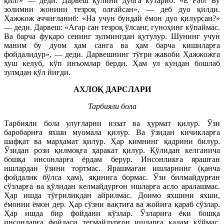
қил!» — деди. Дарвеш қўлини дуога кўтариб: «Ё Раб! Бу
золимни жонини тезроқ олғайсан», — деб дуо қилди.
Ҳажжож аччиғланиб: «На учун бундай ёмон дуо қилурсан?»
— деди. Дарвеш: «Агар сан тезроқ ўлсанг, гуноҳинг кўпаймас.
Ва барча фуқаро сенинг зулмингдан қутулур. Шунинг учун
маним бу дуом ҳам санга ва ҳам барча кишиларға
фойдалидур», — деди. Дарвешнинг тўғри жавоби Ҳажжожга
хуш келуб, кўп инъомлар берди. Ҳам ул кундан бошлаб
зулмдан қўл йиғди.
АХЛОҚ ДАРСЛАРИ
Тарбияли бола
Тарбияли бола улуғларни иззат ва ҳурмат қилур. Ўзи
баробариға яхши муомала қилур. Ва ўзидан кичикларға
шафқат ва марҳамат қилур. Ҳар кимнинг қадрини билур.
Ўзидан рози қилмоқға ҳаракат қилур. Қўлидан келганича
бошқа инсонларға ёрдам берур. Инсонликға ярашған
ишлардан ўзини тортмас. Ярашмаған ишларнинг (қанча
фойдалик бўлса ҳам), яқинига бормас. Ўзи билмайдурған
сўзларға ва қўлидан келмайдурғон ишларға асло аралашмас.
Ҳар ишда тўғриликдан айрилмас. Доимо яхшини яхши,
ёмонни ёмон дер. Ҳар сўзни вақтиға ва жойиға қараб сўзлар.
Ҳар ишда бир фойдани кўзлар. Ўзлариға ёки бошқа
инсонларға фойдаси тегмайдурғон ишларға қадам қўймас.