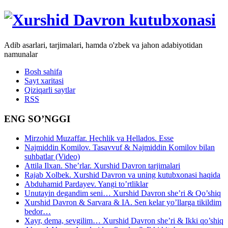
Adib asarlari, tarjimalari, hamda o'zbek va jahon adabiyotidan
namunalar
Bosh sahifa
Sayt xaritasi
Qiziqarli saytlar
RSS
ENG SO’NGGI
Mirzohid Muzaffar. Hechlik va Hellados. Esse
Najmiddin Komilov. Tasavvuf & Najmiddin Komilov bilan
suhbatlar (Video)
Attila Ilxan. She’rlar. Xurshid Davron tarjimalari
Rajab Xolbek. Xurshid Davron va uning kutubxonasi haqida
Abduhamid Pardayev. Yangi to’rtliklar
Unutayin degandim seni… Xurshid Davron she’ri & Qo’shiq
Xurshid Davron & Sarvara & IA. Sen kelar yo’llarga tikildim
bedor…
Xayr, dema, sevgilim… Xurshid Davron she’ri & Ikki qo’shiq