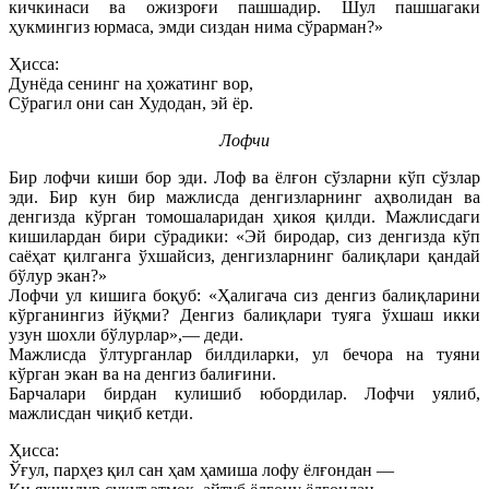
кичкинаси ва ожизроғи пашшадир. Шул пашшагаки
ҳукмингиз юрмаса, эмди сиздан нима сўрарман?»
Ҳисса:
Дунёда сенинг на ҳожатинг вор,
Сўрагил они сан Худодан, эй ёр.
Лофчи
Бир лофчи киши бор эди. Лоф ва ёлғон сўзларни кўп сўзлар
эди. Бир кун бир мажлисда денгизларнинг аҳволидан ва
денгизда кўрган томошаларидан ҳикоя қилди. Мажлисдаги
кишилардан бири сўрадики: «Эй биродар, сиз денгизда кўп
саёҳат қилганга ўхшайсиз, денгизларнинг балиқлари қандай
бўлур экан?»
Лофчи ул кишига боқуб: «Ҳалигача сиз денгиз балиқларини
кўрганингиз йўқми? Денгиз балиқлари туяга ўхшаш икки
узун шохли бўлурлар»,— деди.
Мажлисда ўлтурганлар билдиларки, ул бечора на туяни
кўрган экан ва на денгиз балиғини.
Барчалари бирдан кулишиб юбордилар. Лофчи уялиб,
мажлисдан чиқиб кетди.
Ҳисса:
Ўғул, парҳез қил сан ҳам ҳамиша лофу ёлғондан —