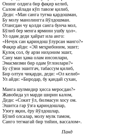
Онинг олдига бир фақир келиб,
Салом айлади кўп тавозе қилиб,
Деди: «Ман санга туғма қардошман,
Бу молу манолингга йўлдошман.
Отангдан чу қолди санга бунча мол,
Бўлиб бер менга ярмини ушбу ҳол».
Ул одам деди ҳайрат ила анго:
«Нечук сан қариндош ўлурсан манго?»
Фақир айди: «Эй меҳрибоним, эшит;
Қулоқ сол, бу арзи ниҳоним эшит,
Сану ман ҳама олам инсонлари,
Эмасмизми бир одам ўғлонлари?»
Бу сўзни эшитгач, табассум қилиб,
Бир олтун чиқарди, деди: «Ол келиб»
Ул айди: «Биродар, бу қандай сухан,
Манга шулмидир ҳисса меросдан?»
Жавобида ул марди ширин калом,
Деди: «Сокит ўл, билмасун хосу ом.
Эшитса гар ўзга қариндошлар,
Узоғу яқин, ёру йўлдошлар,
Бўлиб олсалар, молу мулк тамом,
Санго тегмагай бир тийин, вассалом».
Панд