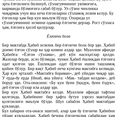
эрта ёлғонлиғи билинуб, сўзлағувчининг уялмоғиға,
шарманда бўлмоғиға сабаб бўлур. Ул сўзни чинликка
чиқармак учун яна неча ёлғонларни сўзламоқ лозим келур. Бу
ёлғонлар ҳам бир кун маълум бўлур. Охирида ул
сўзлағувчининг исмини одамлар ёлгончи дерлар. Рост сўзласа
ҳам, ёлғонға ҳисоб қилурлар.
Ёлғончи бола
Бир мактабда Ҳабиб исмлик бир ёлғончи бола бор эди. Ҳабиб
доимо ёлғон сўзлар ва ҳар кимни алдар эди. Муаллим афанди
Ҳабибға: «Ёлғон сўзлама», деб кўн насиҳатлар қилди.
Жазолар берди, асло бўлмади, чунки Ҳабиб ёшликдан ёлғонға
одат қилғон эди. Ёшликдан одат бўлғон ишни ташламоқ
қийин бўлур. Бир вақт Ҳабиб неча кунғача мактабға келмади.
Ҳар кун эрталаб: «Мактабға бораман», деб уйидан чиқар эди.
У ерда-бу ерда ўйнаб, яна уйиға: «Мак- табдан келдим», деб
борур эди. Ота-онасини: «Бу кун буни ўқидук, буни ёздук»,
деб ёлғон сўзлар ила алдар эди.
Бир кун Ҳабиб мактабға келди. Муаллим афанди тафтиш
қилғонда, Ҳабибнинг бир ҳафта бутун узрсиз мактабдан
қолғонлиғи маълум бўлди. Шул сабабли Ҳабиб мактабдан
қувланди.
Бул хабарни ота-онаси эшитиб, алар ҳам бу ёлғончи Ҳабибни
уйдан қувладилар. Ҳабиб бечора ёлғончилик сабабидан ҳам