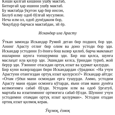
Киши қилгай кишини ушбу мактаб,
Битиргай ҳар ишини ушбу мактаб.
Бу мактабда ўқуғон ҳар бир инсон,
Билуб илму одоб бўлғай мусулмон.
Неча илм ол, одоб дунёдаким бор,
Чиқубдур барчаси мактабдан, эй ёр.
Искандар ила Арасту
Ўткан замонда Искандар Румий деган бир подшоҳ бор эди.
Анинг Арасту отлиғ бир олим ва доно устоди бор эди.
Искандар устодини ўз ёниға бош вазир қилиб, барча мамлакат
ишларини шунга топшурмиш эди. Бир иш қилса, шунға
маслаҳат ила қилур эди. Эшикдан келса, ўрнидан туриб, жой
берур эди. Ўзининг отасидан ортуқ иззат ва ҳурмат қилурди.
Бир куни вазирлардан бири Искандардан сўрадики: «На учун
Арастуни отангиздан ортуқ иззат қилурсиз?» Искандар айтди:
«Отам гўёки мани осмондан ерга тушурди. Аммо, устодим
Арасту мани ердан осмонға кўтарди, яъни отам мани дунёға
келмоғимға сабаб бўлди. Устодим илм ва одоб ўргатуб,
мартаба ва иззатимнинг ортмоғига сабаб бўлди. Шунинг учун
устодимни отамдан ортуқ иззат қилурман». Устодни отадан
ортиқ иззат қилмоқ керак.
Ўқумоқ, ёзмоқ