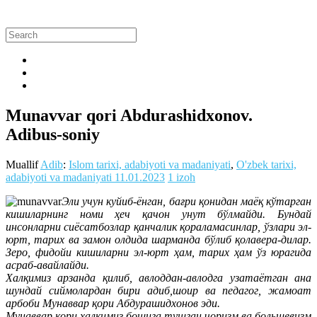
Munavvar qori Abdurashidxonov.
Adibus-soniy
Muallif
Adib
:
Islom tarixi, adabiyoti va madaniyati
,
O'zbek tarixi,
adabiyoti va madaniyati
11.01.2023
1 izoh
Эли учун куйиб-ёнган, бағри қонидан маёқ кўтарган
кишиларнинг номи ҳеч қачон унут бўлмайди. Бундай
инсонларни сиёсатбозлар қанчалик қораламасинлар, ўзлари эл-
юрт, тарих ва замон олдида шарманда бўлиб қолавера-дилар.
Зеро, фидойи кишиларни эл-юрт ҳам, тарих ҳам ўз юрагида
асраб-авайлайди.
Халқимиз арзанда қилиб, авлоддан-авлодга узатаётган ана
шундай сиймолардан бири адиб,шоир ва педагог, жамоат
арбоби Мунаввар қори Абдурашидхонов эди.
Мунаввар қори халқимиз бошига тушган чоризм ва большевизм