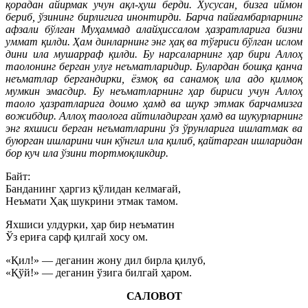
қорадан айирмак учун ақл-ҳуш берди. Хусусан, бизга иймон
бериб, ўзининг бирлигига инонтирди. Барча пайғамбарларнинг
афзали бўлган Муҳаммад алайҳиссалом ҳазратларига бизни
уммат қилди. Ҳам динларнинг энг ҳақ ва тўғриси бўлган ислом
дини ила мушарраф қилди. Бу нарсаларнинг ҳар бири Аллоҳ
таолонинг берган улуғ неъматларидир. Булардан бошқа қанча
неъматлар бергандирки, ёзмоқ ва санамоқ ила адо қилмоқ
мумкин эмасдир. Бу неъматларнинг ҳар бириси учун Аллоҳ
таоло ҳазратларига доимо ҳамд ва шукр этмак барчамизга
вожибдир. Аллоҳ таолога айтиладирган ҳамд ва шукурларнинг
энг яхшиси берган неъматларини ўз ўрунларига ишлатмак ва
буюрган ишларини чин кўнгил ила қилиб, қайтарган ишларидан
бор куч ила ўзини тортмоқликдир.
Байт:
Банданинг ҳаргиз қўлидан келмағай,
Неъмати Ҳақ шукрини этмак тамом.
Яхшиси улдурки, ҳар бир неъматин
Ўз ериға сарф қилгай хосу ом.
«Қил!» — деганин жону дил бирла қилуб,
«Қўй!» — деганин ўзига билгай ҳаром.
САЛОВОТ