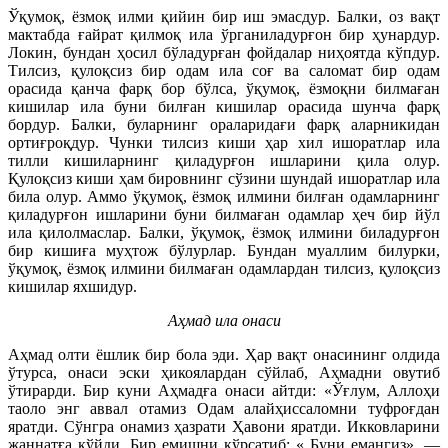
Ўқумоқ, ёзмоқ илми қийин бир иш эмасдур. Балки, оз вақт
мактабда ғайрат қилмоқ ила ўрганиладурғон бир ҳунардур.
Локин, бундан ҳосил бўладурған фойдалар ниҳоятда кўпдур.
Тилсиз, қулоқсиз бир одам ила соғ ва саломат бир одам
орасида қанча фарқ бор бўлса, ўқумоқ, ёзмоқни билмаған
кишилар ила буни билған кишилар орасида шунча фарқ
бордур. Балки, буларнинг ораларидағи фарқ аларникидан
ортиғроқдур. Чунки тилсиз киши ҳар хил ишоратлар ила
тилли кишиларнинг қиладурғон ишларини қила олур.
Қулоқсиз киши ҳам бировнинг сўзини шундай ишоратлар ила
била олур. Аммо ўқумоқ, ёзмоқ илмини билған одамларнинг
қиладурғон ишларини буни билмаған одамлар ҳеч бир йўл
ила қилолмаслар. Балки, ўқумоқ, ёзмоқ илмини биладурғон
бир кишиға муҳтож бўлурлар. Бундан муаллим билурки,
ўқумоқ, ёзмоқ илмини билмаған одамлардан тилсиз, қулоқсиз
кишилар яхшидур.
Аҳмад ила онаси
Аҳмад олти ёшлик бир бола эди. Ҳар вақт онасининг олдида
ўтурса, онаси эски ҳикоялардан сўйлаб, Аҳмадни овутиб
ўтирарди. Бир куни Аҳмадға онаси айтди: «Ўғлум, Аллоҳи
таоло энг аввал отамиз Одам алайҳиссаломни туфроғдан
яратди. Сўнгра онамиз ҳазрати Ҳавони яратди. Икковларини
жаннатға қўйди. Бир емишни кўрсатиб: « Буни емангиз», —