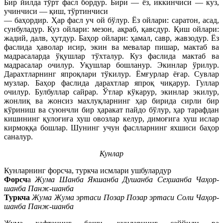
Бир йилда тўрт фасл бордур. Бири — ёз, иккинчиси — куз,
учинчиси — қиш, тўртинчиси
— баҳордир. Ҳар фасл уч ой бўлур. Ёз ойлари: саратон, асад,
сунбуладур. Куз ойлари: мезон, ақраб, қавсдур. Қиш ойлари:
жадий, далв, ҳутдур. Баҳор ойлари: ҳамал, савр, жавзодур. Ёз
фаслида ҳаволар исир, экин ва мевалар пишар, мактаб ва
мадрасаларда ўқушлар тўхталур. Куз фаслида мактаб ва
мадрасалар очилур. Уқушлар бошланур. Экинлар ўрилур.
Дарахтларнинг япроқлари тўкилур. Ёмғурлар ёғар. Сувлар
музлар. Баҳор фаслида дарахтлар япроқ чиқарур. Гуллар
очилур. Булбуллар сайрар. Ўтлар кўкарур, экинлар экилур,
жонлиқ ва жонсиз махлуқларнинг ҳар бирида сирли бир
кўриниш ва суюнчли бир ҳаракат пайдо бўлур, ҳар тарафдан
кишининг қулоғиға хуш овозлар келур, димоғига хуш ислар
кирмоққа бошлар. Шунинг учун фаслларнинг яхшиси баҳор
саналур.
Кунлар
Кунларнинг форсча, туркча исмлари ушбулардур
Форсч
а
Жума Шанба Якшанба Душанба Сеҳшанба Чаҳор-
шанба Панж-шанба
Туркча
Жума Жума эртаси Позар Позар эртаси Соли Чаҳор-
шанба Панж-шанба