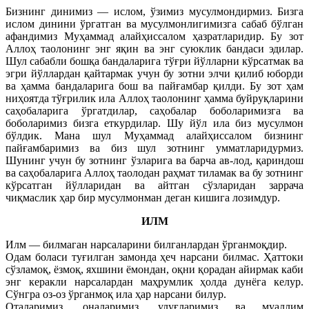
Бизнинг динимиз — ислом, ўзимиз мусулмондирмиз. Бизга
ислом динини ўргатган ва мусулмонлигимизга сабаб бўлган
афандимиз Муҳаммад алайҳиссалом ҳазратларидир. Бу зот
Аллоҳ таолонинг энг яқин ва энг суюклик бандаси эдилар.
Шул сабабли бошқа бандаларига тўғри йўлларни кўрсатмак ва
эгри йўллардан қайтармак учун бу зотни элчи қилиб юборди
ва ҳамма бандаларига бош ва пайғамбар қилди. Бу зот ҳам
ниҳоятда тўғрилик ила Аллоҳ таолонинг ҳамма буйруқларини
саҳобаларига ўргатдилар, саҳобалар боболаримизга ва
боболаримиз бизга еткурдилар. Шу йўл ила биз мусулмон
бўлдик. Мана шул Муҳаммад алайҳиссалом бизнинг
пайғамбаримиз ва биз шул зотнинг умматларидурмиз.
Шунинг учун бу зотнинг ўзларига ва барча ав-лод, қариндош
ва саҳобаларига Аллоҳ таолодан раҳмат тиламак ва бу зотнинг
кўрсатган йўлларидан ва айтган сўзларидан заррача
чиқмаслик ҳар бир мусулмонман деган кишига лозимдур.
ИЛМ
Илм — билмаган нарсаларини билганлардан ўрганмоқдир.
Одам боласи туғилган замонда ҳеч нарсани билмас. Ҳаттоки
сўзламоқ, ёзмоқ, яхшини ёмондан, оқни қорадан айирмак каби
энг керакли нарсалардан маҳрумлик ҳолда дунёга келур.
Сўнгра оз-оз ўрганмоқ ила ҳар нарсани билур.
Оталаримиз, оналаримиз, улуғларимиз ва муаллим