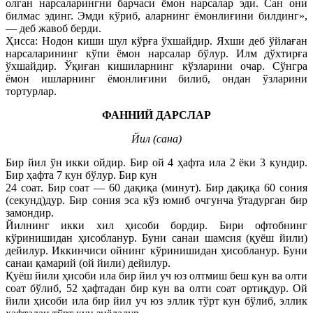
олган нарсаларингни барчаси ёмон нарсалар эди. Сан они
билмас эдинг. Эмди кўриб, аларнинг ёмонлиғини билдинг»,
— деб жавоб берди.
Ҳисса: Нодон киши шул кўрға ўхшайдир. Яхши деб ўйлаған
нарсаларининг кўпи ёмон нарсалар бўлур. Илм дўхтирға
ўхшайдир. Ўқиған кишиларнинг кўзларини очар. Сўнгра
ёмон ишларнинг ёмонлиғини билиб, ондан ўзларини
тортурлар.
ФАННИЙ ДАРСЛАР
Йил (сана)
Бир йил ўн икки ойдир. Бир ой 4 ҳафта ила 2 ёки 3 кундир.
Бир ҳафта 7 кун бўлур. Бир кун
24 соат. Бир соат — 60 дақиқа (минут). Бир дақиқа 60 сония
(секунд)дур. Бир сония эса кўз юмиб очгунча ўтадурган бир
замондир.
Йилнинг икки хил ҳисоби бордир. Бири офтобнинг
кўринишидан ҳисобланур. Буни санаи шамсия (қуёш йили)
дейилур. Иккинчиси ойнинг кўринишидан ҳисобланур. Буни
санаи қамарий (ой йили) дейилур.
Қуёш йили ҳисоби ила бир йил уч юз олтмиш беш кун ва олти
соат бўлиб, 52 ҳафтадан бир кун ва олти соат ортиқдур. Ой
йили ҳисоби ила бир йил уч юз эллик тўрт кун бўлиб, эллик