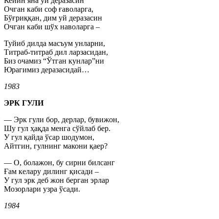
Кейин яна уй деразасин
Очган каби соф ғаволарга,
Бўғриққан, дим уй деразасин
Очган каби шўх наволарга –
Туйиб дилда масъум унларни,
Титраб-титраб дил ларзасидан,
Биз очамиз “Ўтган кунлар”ни
Юрагимиз деразасидай…
1983
ЭРК ГУЛИ
— Эрк гули бор, дерлар, бувижон,
Шу гул ҳақда менга сўйлаб бер.
У гул қайда ўсар шодумон,
Айтгин, гулнинг макони қаер?
— О, болажон, бу сирни билсанг
Ғам келару дилинг қисади –
У гул эрк деб жон берган эрлар
Мозорлари узра ўсади.
1984