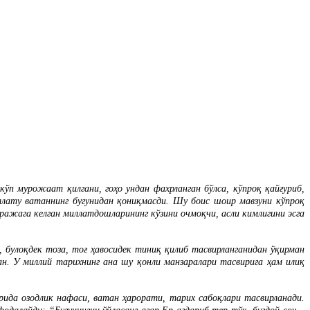
п мурожаат қилгани, гоҳо ундан фахрланган бўлса, кўпроқ қайғуриб,
ллату ватаннинг бугунидан қониқмасди. Шу боис шоир мавзуни кўпроқ
аражага келган миллатдошларининг кўзини очмоқчи, асли кимлигини эсга
 булоқдек тоза, тоғ ҳавосидек тиниқ қилиб тасвирланганидан ўқирман
н. У миллий тарихнинг ана шу қонли манзаралари тасвирига ҳам илиқ
рида озодлик нафаси, ватан ҳарорати, тарих сабоқлари тасвирланади.