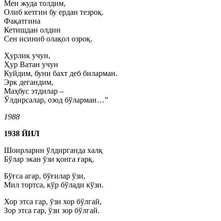
Мен жуда толдим,
Олиб кетгин бу ердан тезроқ.
Фақатгина
Кетишдан олдин
Сен исиниб олақол озроқ.
Ҳурлик учун,
Ҳур Ватан учун
Куйдим, буни бахт деб биларман.
Эрк дегандим,
Маҳбус этдилар –
Ўлдирсалар, озод бўларман…”
1988
1938 ЙИЛ
Шоирларин ўлдирганда халқ
Бўлар экан ўзи қонга ғарқ.
Бўғса агар, бўғилар ўзи,
Мил тортса, кўр бўлади кўзи.
Хор этса гар, ўзи хор бўлгай,
Зор этса гар, ўзи зор бўлгай.