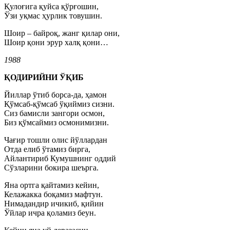
Қулоғига қуйса қўрғошин,
Ўзи уқмас ҳурлик товушин.
Шоир – байроқ, жанг қилар они,
Шоир қони эрур халқ қони…
1988
ҚОДИРИЙНИ ЎҚИБ
Йиллар ўтиб борса-да, ҳамон
Қўмсаб-қўмсаб ўқиймиз сизни.
Сиз бамисли зангори осмон,
Биз қўмсаймиз осмонимизни.
Чағир тошли олис йўллардан
Отда елиб ўтамиз бирга,
Айлантириб Кумушнинг оддий
Сўзларини бокира шеърга.
Яна ортга қайтамиз кейин,
Келажакка боқамиз мафтун.
Нимадандир ичикиб, қийин
Ўйлар ичра қоламиз беун.