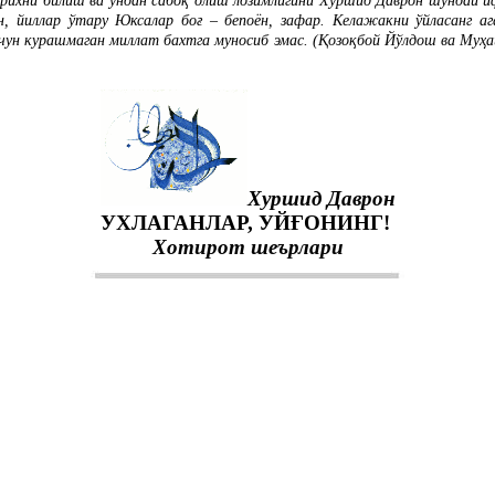
рихни билиш ва ундан сабоқ олиш лозимлигини Хуршид Даврон шундай ифо
н, йиллар ўтару Юксалар боғ – бепоён, зафар. Келажакни ўйласанг ага
учун курашмаган миллат бахтга муносиб эмас.
(Қозоқбой Йўлдош ва Муҳай
Хуршид Даврон
УХЛАГАНЛАР, УЙҒОНИНГ!
Хотирот шеърлари