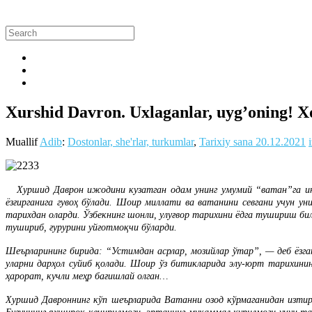
Xurshid Davron. Uxlaganlar, uyg’oning! Xo
Muallif
Adib
:
Dostonlar, she'rlar, turkumlar
,
Tarixiy sana
20.12.2021
Хуршид Даврон ижодини кузатган одам унинг умумий “ватан”га инти
ёзғирганига гувоҳ бўлади. Шоир миллати ва ватанини севгани учун ун
тарихдан оларди. Ўзбекнинг шонли, улуғвор тарихини ёдга тушириш бил
тушириб, ғурурини уйғотмоқчи бўларди.
Шеърларининг бирида: “Устимдан асрлар, мозийлар ўтар”, — деб ёзга
уларни дарҳол суйиб қолади. Шоир ўз битикларида элу-юрт тарихини
ҳарорат, кучли меҳр бағишлай олган…
Хуршид Давроннинг кўп шеърларида Ватанни озод кўрмаганидан изтиро