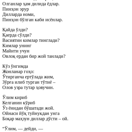
Олганлар ҳам дилида ёдлар.
Пинҳон эрур
Дилларда номи,
Пинҳон бўлган каби исёнлар.
Қайда ўлди?
Қаерда сўлди?
Васиятин кимлар тинглади?
Кимлар унинг
Майити учун
Овлоқ ердан бир жой танлади?
Кўз ўнгимда
Жонланар гоҳо:
Ўтирганча ертўлада жим,
Зўрға илиб турган тўтиё –
Олов узра тутар ҳовучин.
Ўлим кириб
Келганин кўриб
Ўз ёнидан бўшатади жой.
Ойнаси йўқ туйнукдан унга
Боқар маҳзун диллар дўсти – ой.
“Ўлим, — дейди, —