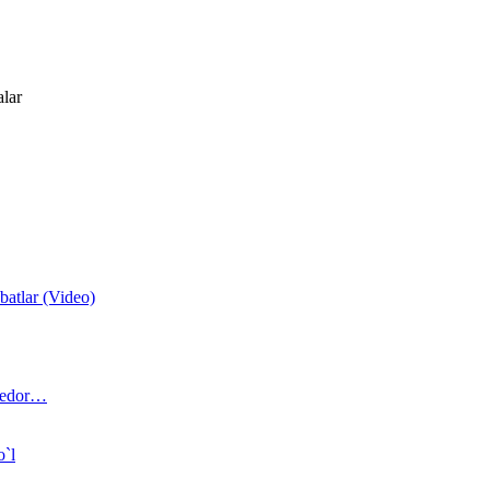
alar
atlar (Video)
 bedor…
o`l