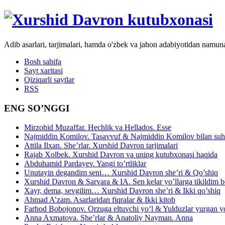
Adib asarlari, tarjimalari, hamda o'zbek va jahon adabiyotidan namun
Bosh sahifa
Sayt xaritasi
Qiziqarli saytlar
RSS
ENG SO’NGGI
Mirzohid Muzaffar. Hechlik va Hellados. Esse
Najmiddin Komilov. Tasavvuf & Najmiddin Komilov bilan suhb
Attila Ilxan. She’rlar. Xurshid Davron tarjimalari
Rajab Xolbek. Xurshid Davron va uning kutubxonasi haqida
Abduhamid Pardayev. Yangi to’rtliklar
Unutayin degandim seni… Xurshid Davron she’ri & Qo’shiq
Xurshid Davron & Sarvara & IA. Sen kelar yo’llarga tikildim
Xayr, dema, sevgilim… Xurshid Davron she’ri & Ikki qo’shiq
Ahmad A’zam. Asarlaridan fiqralar & Ikki kitob
Farhod Bobojonov. Orzuga eltuvchi yo‘l & Yulduzlar yurgan y
Anna Axmatova. She’rlar & Anatoliy Nayman. Anna