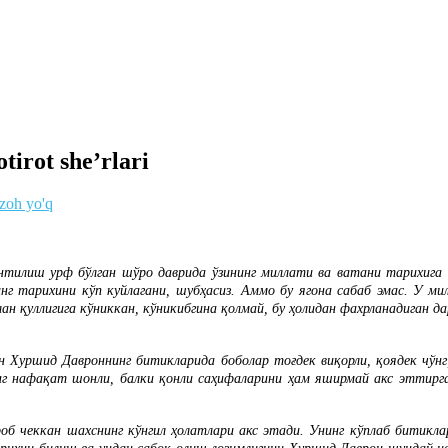
tirot she’rlari
izoh yo'q
лиш урф бўлган шўро даврида ўзининг миллати ва ватани тарихига кў
инг тарихини кўп куйлагани, шубҳасиз.
Аммо бу ягона сабаб эмас. У ми
ан қуллигига кўниккан, кўникибгина қолмай, бу ҳолидан фахрланадиган д
н Хуршид Давроннинг битикларида боболар тоғдек виқорли, қоядек чўнг,
нг нафақат шонли, балки қонли саҳифаларини ҳам яширмай акс эттирга
б чеккан шахснинг кўнгил ҳолатлари акс этади. Унинг кўплаб битикла