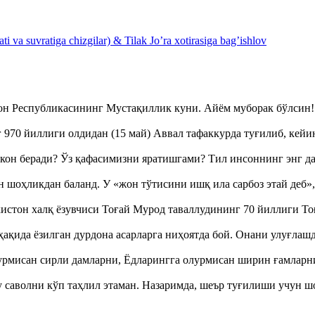
 va suvratiga chizgilar) & Tilak Jo’ra xotirasiga bag’ishlov
тон Республикасининг Мустақиллик куни. Айём муборак бўлси
970 йиллиги олдидан (15 май) Аввал тафаккурда туғилиб, кейи
кон беради? Ўз қафасимизни яратишгами? Тил инсоннинг энг д
оҳликдан баланд. У «жон тўтисини ишқ ила сарбоз этай деб
истон халқ ёзувчиси Тоғай Мурод таваллудининг 70 йиллиги 
ақида ёзилган дурдона асарларга ниҳоятда бой. Онани улуғла
урмисан сирли дамларни, Ёдларингга олурмисан ширин ғамларн
аволни кўп таҳлил этаман. Назаримда, шеър туғилиши учун 