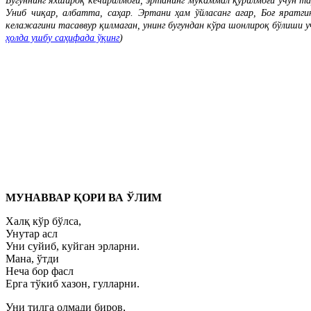
Бугуннинг яхшироқ кечирилмоғи, эртанинг мукаммал қурилмоғи учун та
Униб чиқар, албатта, саҳар. Эртани ҳам ўйласанг агар, Боғ яратги
келажагини тасаввур қилмаган, унинг бугундан кўра шонлироқ бўлиши 
ҳолда ушбу саҳифада ўқинг
)
МУНАВВАР ҚОРИ ВА ЎЛИМ
Халқ кўр бўлса,
Унутар асл
Уни суйиб, куйган эрларни.
Мана, ўтди
Неча бор фасл
Ерга тўкиб хазон, гулларни.
Уни тилга олмади биров,