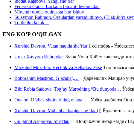
Ibodat Rajabova. Yangi she’rlar
Federiko Garsia Lorka. «Tamarit devoni»dan
Mirtemir domla xotirasiga bag’ishlov
Sulaymon Rahmon. Orzulardan yaratdi dunyo. (Tilak Jo’ra siyrati
Tolibi ilm kerak…
ENG KO’P O’QILGAN
Xurshid Davron. Vatan haqida she’rlar
1 сентябрь - Ўзбекис
Umar Xayyom.Ruboiylar
Буюк Умар Хайём таваллудининг 
Mirzohid Muzaffar. Hechlik va Hellados. Esse
Тил нимага им
Boborahim Mashrab. G’azallar,…
Дарвешлик Машраб учун ш
Bibi Robia Saidova. Tog‘ay Murodning “Bu dunyoda…
Ўзбек
Onajon. O’zbek shoirlarining onaga…
Ўзбек адабиёти Она ҳ
Xurshid Davron. Muhabbat haqida she’rlar (I)
Ёдларингга ол
Guljamol Asqarova. She’rlar.
Шоир қачон шеър ёзади? Шу с