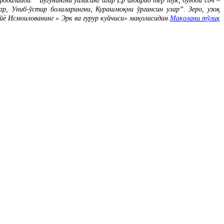
далайди: “Бугунингни ўйласанг агар Ер ағдариб тер тўк, буғдой соч –
р, Униб-ўстир болаларингни, Курашмоқни ўргансин улар”. Зеро, узоқ
ё Исмоилованинг » Эрк ва ғурур куйчиси» мақоласидан.
Мақолани тўлиқ