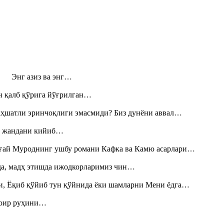
н! Энг азиз ва энг…
н қалб қўрига йўғрилган…
аҳшатли эринчоқлиги эмасмиди? Биз дунёни аввал…
», жандани кийиб…
Тоғай Муроднинг ушбу романи Кафка ва Камю асарлари…
шда, мадҳ этишда ижодкорларимиз чин…
и, Ёқиб қўйиб тун қўйнида ёки шамларни Мени ёдга…
шоир руҳини…