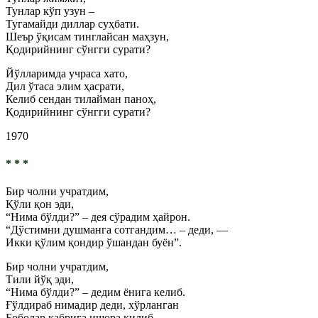
Тунлар кўп узун –
Тугамайди диллар суҳбати.
Шеър ўқисам тинглайсан маҳзун,
Қодирийнинг сўнгги сурати?
Йўлларимда учраса хато,
Дил ўтаса элим ҳасрати,
Келиб сендан тилайман паноҳ,
Қодирийнинг сўнгги сурати?
1970
* * *
Бир чолни учратдим,
Қўли қон эди,
“Нима бўлди?” – дея сўрадим ҳайрон.
“Дўстимни душманга сотгандим… –
деди, —
Икки қўлим қондир ўшандан буён”.
Бир чолни учратдим,
Тили йўқ эди,
“Нима бўлди?” – дедим ёнига келиб.
Ғўлдираб нимадир деди, хўрланган
Боболар қабрига ишора қилиб.