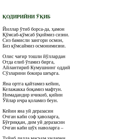
ҚОДИРИЙНИ ЎҚИБ
Йиллар ўтиб борса-да, ҳамон
Қўмсаб-қўмсаб ўқиймиз сизни.
Сиз бамисли зангори осмон,
Биз қўмсаймиз осмонимизни.
Олис чағир тошли йўллардан
Отда елиб ўтамиз бирга,
Айлантириб Кумушнинг оддий
Сўзларини бокира шеърга.
Яна ортга қайтамиз кейин,
Келажакка боқамиз мафтун.
Нимадандир ичикиб, қийин
Ўйлар ичра қоламиз беун.
Кейин яна уй деразасин
Очган каби соф ҳаволарга,
Бўғриққан, дим уй деразасин
Очган каби шўх наволарга –
Туйиб дилда масъум унларни,