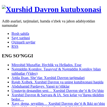
Adib asarlari, tarjimalari, hamda o'zbek va jahon adabiyotidan
namunalar
Bosh sahifa
Sayt xaritasi
Qiziqarli saytlar
RSS
ENG SO’NGGI
Mirzohid Muzaffar. Hechlik va Hellados. Esse
Najmiddin Komilov. Tasavvuf & Najmiddin Komilov bilan
suhbatlar (Video)
Attila Ilxan. She’rlar. Xurshid Davron tarjimalari
Rajab Xolbek. Xurshid Davron va uning kutubxonasi haqida
Abduhamid Pardayev. Yangi to’rtliklar
Unutayin degandim seni… Xurshid Davron she’ri & Qo’shiq
Xurshid Davron & Sarvara & IA. Sen kelar yo’llarga tikildim
bedor…
Xayr, dema, sevgilim… Xurshid Davron she’ri & Ikki qo’shiq