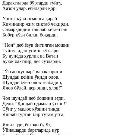
Дарахтларда бўртарди туйғу,
Хазон учар, ёғиларди қор.
Унинг кўзи осмонга қараб
Кимнидир жим сиқтаб чақирди,
Самарқандни ташлаб кетаётган
Бобур кўзи билан боқарди.
“Нон” деб ёзув битилган мошин
Туйнугидан унинг кўзлари
Бу дунёда ҳурлик ва Ватан
Буюк бахтдир, дея сўзларди.
“Ўтган кунлар” варақларини
Шундан кейин ўқиди олов,
Шундан буён олов телбадир,
Ялов бўлай, дер энди, ялов!”
Чол шундай деб бошини эгди.
Деди: “Қандай одамлар ўтган!”
Сўнг у маъюс кўзини тикди
Яшнаб турган бир тутам ўтга.
Яшил эди, ёш эди бу ўт,
Ўйнашарди баргларида нур.