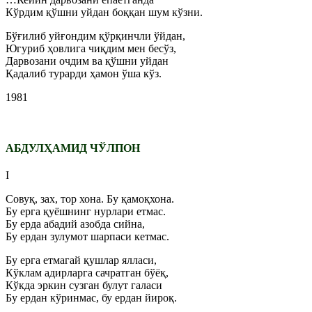
Кўрдим қўшни уйдан боққан шум кўзни.
Бўғилиб уйғондим қўрқинчли ўйдан,
Югуриб ҳовлига чиқдим мен бесўз,
Дарвозани очдим ва қўшни уйдан
Қадалиб турарди ҳамон ўша кўз.
1981
АБДУЛҲАМИД ЧЎЛПОН
I
Совуқ, зах, тор хона. Бу қамоқхона.
Бу ерга қуёшнинг нурлари етмас.
Бу ерда абадий азобда сийна,
Бу ердан зулумот шарпаси кетмас.
Бу ерга етмагай қушлар ялласи,
Кўклам адирларга сачратган бўёқ,
Кўкда эркин сузган булут галаси
Бу ердан кўринмас, бу ердан йироқ.