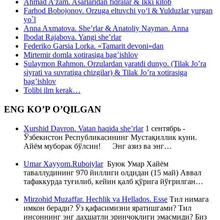
Ahmad A’zam. Asarlaridan fiqralar & Ikki kitob
Farhod Bobojonov. Orzuga eltuvchi yo‘l & Yulduzlar yurgan
yo`l
Anna Axmatova. She’rlar & Anatoliy Nayman. Anna
Ibodat Rajabova. Yangi she’rlar
Federiko Garsia Lorka. «Tamarit devoni»dan
Mirtemir domla xotirasiga bag’ishlov
Sulaymon Rahmon. Orzulardan yaratdi dunyo. (Tilak Jo’ra
siyrati va suvratiga chizgilar) & Tilak Jo’ra xotirasiga
bag’ishlov
Tolibi ilm kerak…
ENG KO’P O’QILGAN
Xurshid Davron. Vatan haqida she’rlar
1 сентябрь -
Ўзбекистон Республикасининг Мустақиллик куни.
Айём муборак бўлсин! Энг азиз ва энг…
Umar Xayyom.Ruboiylar
Буюк Умар Хайём
таваллудининг 970 йиллиги олдидан (15 май) Аввал
тафаккурда туғилиб, кейин қалб қўрига йўғрилган…
Mirzohid Muzaffar. Hechlik va Hellados. Esse
Тил нимага
имкон беради? Ўз қафасимизни яратишгами? Тил
инсоннинг энг даҳшатли эринчоқлиги эмасмиди? Биз