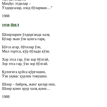
Маҳбус этдилар –
Ўлдирсалар, озод бўларман…”
1988
1938 ЙИЛ
Шоирларин ўлдирганда халқ
Бўлар экан ўзи қонга ғарқ.
Бўғса агар, бўғилар ўзи,
Мил тортса, кўр бўлади кўзи.
Хор этса гар, ўзи хор бўлгай,
Зор этса гар, ўзи зор бўлгай.
Қулоғига қуйса қўрғошин,
Ўзи уқмас ҳурлик товушин.
Шоир – байроқ, жанг қилар они,
Шоир қони эрур халқ қони…
1988