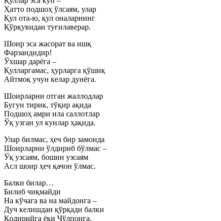
Қуллар эса кўп –
Ҳатто подшоҳ ўлсаям, улар
Қул ота-ю, қул оналарнинг
Қўрқувидан туғилаверар.
Шоир эса жасорат ва ишқ
Фарзандидир!
Ўхшар дарёга –
Қулларгамас, ҳурларга қўшиқ
Айтмоқ учун келар дунёга.
Шоирларни отган жаллодлар
Бугун тирик, тўқир ақида
Подшоҳ амри ила саллотлар
Ўқ узган ул кунлар ҳақида.
Улар билмас, ҳеч бир замонда
Шоирларни ўлдириб бўлмас –
Ўқ узсаям, бошин узсаям
Асл шоир ҳеч қачон ўлмас.
Балки билар…
Билиб чиқмайди
На кўчага ва на майдонга –
Дуч келишдан қўрқади балки
Қодирийга ёки Чўлпонга.