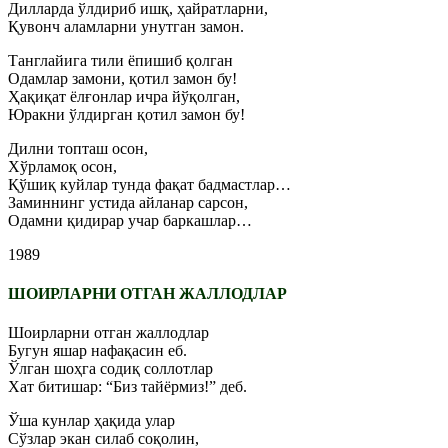
Дилларда ўлдириб ишқ, ҳайратларни,
Қувонч аламларни унутган замон.
Танглайига тили ёпишиб қолган
Одамлар замони, қотил замон бу!
Ҳақиқат ёлғонлар ичра йўқолган,
Юракни ўлдирган қотил замон бу!
Дилни топташ осон,
Хўрламоқ осон,
Қўшиқ куйлар тунда фақат бадмастлар…
Заминнинг устида айланар сарсон,
Одамни қидирар учар баркашлар…
1989
ШОИРЛАРНИ ОТГАН ЖАЛЛОДЛАР
Шоирларни отган жаллодлар
Бугун яшар нафақасин еб.
Ўлган шоҳга содиқ соллотлар
Хат битишар: “Биз тайёрмиз!” деб.
Ўша кунлар ҳақида улар
Сўзлар экан силаб соқолин,