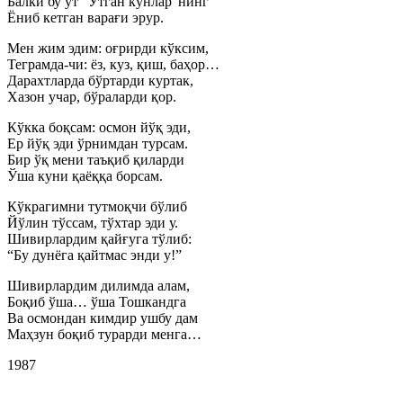
Балки бу ўт “Ўтган кунлар”нинг
Ёниб кетган варағи эрур.
Мен жим эдим: оғрирди кўксим,
Теграмда-чи: ёз, куз, қиш, баҳор…
Дарахтларда бўртарди куртак,
Хазон учар, бўраларди қор.
Кўкка боқсам: осмон йўқ эди,
Ер йўқ эди ўрнимдан турсам.
Бир ўқ мени таъқиб қиларди
Ўша куни қаёққа борсам.
Кўкрагимни тутмоқчи бўлиб
Йўлин тўссам, тўхтар эди у.
Шивирлардим қайғуга тўлиб:
“Бу дунёга қайтмас энди у!”
Шивирлардим дилимда алам,
Боқиб ўша… ўша Тошкандга
Ва осмондан кимдир ушбу дам
Маҳзун боқиб турарди менга…
1987