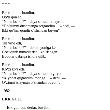
* * *
Bir cholni uchratdim,
Qo‘li qon edi,
“Nima bo‘ldi?” – deya so‘radim hayron.
“Do‘stimni dushmanga sotgandim… – dedi, —
Ikki qo‘lim qondir o‘shandan buyon”.
Bir cholni uchratdim,
Tili yo‘q edi,
“Nima bo‘ldi?” – dedim yoniga kelib.
G‘o‘ldirab nimadir dedi, xo‘rlangan
Bobolar qabriga ishora qilib.
Bir cholni uchratdim,
Ko‘zi ko‘r edi.
“Nima bo‘ldi?” – deya so‘radim giryon.
“Xiyonat qilgandim imonga… – dedi, —
O‘zimni izlayman o‘shandan buyon”.
1982
ERK GULI
— Erk guli bor, derlar, buvijon,