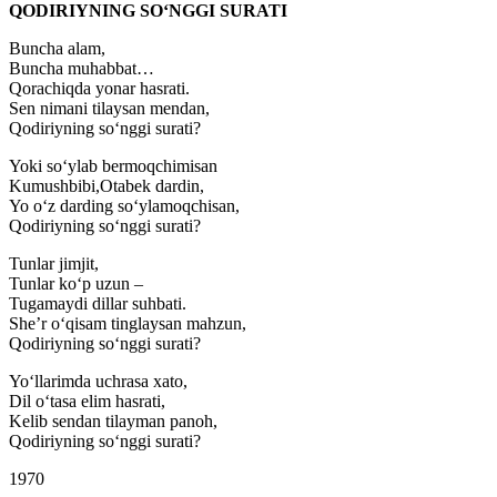
QODIRIYNING SO‘NGGI SURATI
Buncha alam,
Buncha muhabbat…
Qorachiqda yonar hasrati.
Sen nimani tilaysan mendan,
Qodiriyning so‘nggi surati?
Yoki so‘ylab bermoqchimisan
Kumushbibi,Otabek dardin,
Yo o‘z darding so‘ylamoqchisan,
Qodiriyning so‘nggi surati?
Tunlar jimjit,
Tunlar ko‘p uzun –
Tugamaydi dillar suhbati.
She’r o‘qisam tinglaysan mahzun,
Qodiriyning so‘nggi surati?
Yo‘llarimda uchrasa xato,
Dil o‘tasa elim hasrati,
Kelib sendan tilayman panoh,
Qodiriyning so‘nggi surati?
1970