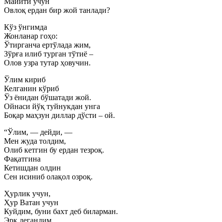
Майити учун
Овлоқ ердан бир жой танлади?
Кўз ўнгимда
Жонланар гоҳо:
Ўтирганча ертўлада жим,
Зўрға илиб турган тўтиё –
Олов узра тутар ҳовучин.
Ўлим кириб
Келганин кўриб
Ўз ёнидан бўшатади жой.
Ойнаси йўқ туйнукдан унга
Боқар маҳзун диллар дўсти – ой.
“Ўлим, — дейди, —
Мен жуда толдим,
Олиб кетгин бу ердан тезроқ.
Фақатгина
Кетишдан олдин
Сен исиниб олақол озроқ.
Ҳурлик учун,
Ҳур Ватан учун
Куйдим, буни бахт деб биларман.
Эрк дегандим,