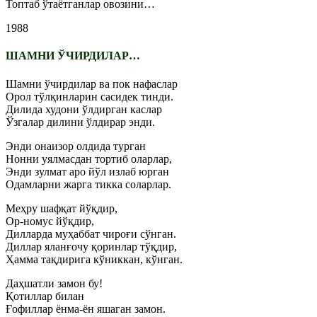
Топтаб ўтаётганлар овозини…
1988
ШАМНИ ЎЧИРДИЛАР…
Шамни ўчирдилар ва пок нафаслар
Орол тўлқинларин сасидек тинди.
Дилида худони ўлдирган каслар
Ўзгалар дилини ўлдирар энди.
Энди онаизор олдида турган
Нонни уялмасдан тортиб оларлар,
Энди зулмат аро йўл излаб юрган
Одамларни жарга тикка соларлар.
Меҳру шафқат йўқдир,
Ор-номус йўқдир,
Дилларда муҳаббат чироғи сўнган.
Диллар яланғочу қоринлар тўқдир,
Ҳамма тақдирига кўниккан, кўнган.
Даҳшатли замон бу!
Қотиллар билан
Ғофиллар ёнма-ён яшаган замон.