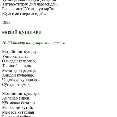
Титраб-титраб дил ларзасидан,
Биз очамиз “Ўтган кунлар”ни
Юрагимиз деразасидай…
1983
МОЗИЙ ҚУШЛАРИ
20-30-йиллар шоирлари хотирасига
Мозийнинг қушлари
Учиб келарлар,
Олисдан келарлар,
Толиқиб чанқоқ.
Мени-да кўрарлар,
Хандон куларлар.
Чақмоққа қўнарлар –
Сўнади чақмоқ.
Мозийнинг қушлари
Айланар гирён,
Қўнмоққа бехатар
Масканни кутиб.
Мен эса кутарман
Бош эгиб ҳайрон,