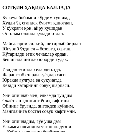
СОТҚИН ҲАҚИДА БАЛЛАДА
Бу кеча бобомни кўрдим тушимда –
Худди ўқ егандек бургут қанотдан,
У кўкраги қон, айру ҳушидан,
Остонам олдида қулади отдан.
Майсаларни силкиб, шитирлаб бирдан
Югуриб ўтди ел – безовта, сергак.
Кўтарилди эгик чечаклар ердан,
Бешигида йиғлаб юборди гўдак.
Изидан ёғийлар еларди отда,
Жаранглаб етарди туёқлар саси.
Юракда ғулғула ва сукунатда
Кезади хатарнинг совуқ шарпаси.
Уни опичлаб мен, елкамда туйдим
Оқаётган қоннинг ёниқ тафтини.
Ойнинг ёруғида, янтоқдек куйдим,
Манглайига босгач совуқ кафтимни.
Уни опичладим, гўё ўша дам
Елкамга олгандим учган юлдузни.
…Кейин дарвозани ёпаётганда