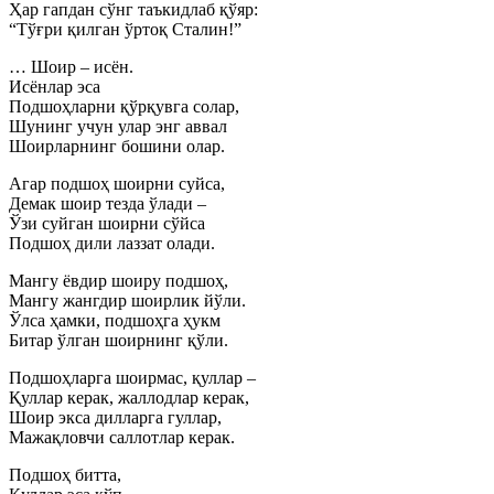
Ҳар гапдан сўнг таъкидлаб қўяр:
“Тўғри қилган ўртоқ Сталин!”
… Шоир – исён.
Исёнлар эса
Подшоҳларни қўрқувга солар,
Шунинг учун улар энг аввал
Шоирларнинг бошини олар.
Агар подшоҳ шоирни суйса,
Демак шоир тезда ўлади –
Ўзи суйган шоирни сўйса
Подшоҳ дили лаззат олади.
Мангу ёвдир шоиру подшоҳ,
Мангу жангдир шоирлик йўли.
Ўлса ҳамки, подшоҳга ҳукм
Битар ўлган шоирнинг қўли.
Подшоҳларга шоирмас, қуллар –
Қуллар керак, жаллодлар керак,
Шоир экса дилларга гуллар,
Мажақловчи саллотлар керак.
Подшоҳ битта,