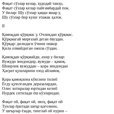
Фақат сўзлар келар, худодай танҳо,
Фақат сўзлар келар пайғамбардай пок.
У билар: Шу сўзлар ҳаққи яшар у,
Шу сўзлар бир куни этажак ҳалок.
II
Қамоқдан қўрқмас у. Очликдан қўрқмас.
Қўрқмагай мирғазаб деган ёвуздан.
Қўрқар: дилидаги ўчини ошкор
Қила олмайдиган ожиза сўздан.
Қамоқдан қўрқмайди, ахир у билар:
Вужуди зиндондир, вужуди – қамоқ.
Шоирлик вужуддан – қора зиндондан
Ҳасрат қушларини озод айламоқ.
Қора қамоқхона кўксини тилиб
Ёғду қуюлгандек деразалардан,
Олис хотиралар юртидан келиб
Нурдек ситилади ёш кўзларидан.
Фақат ой, фақат ой, эвоҳ, фақат ой
Тунлар ёритади шеър қоғозини,
У шеърлар ёзади, тинглаб ой нурин –