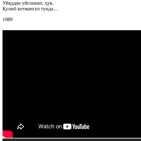
Уйқудан уйғонинг, ҳув,
Қолиб кетмангиз тунда…
1989