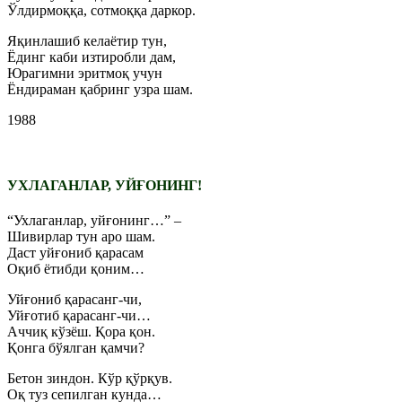
Ўлдирмоққа, сотмоққа даркор.
Яқинлашиб келаётир тун,
Ёдинг каби изтиробли дам,
Юрагимни эритмоқ учун
Ёндираман қабринг узра шам.
1988
УХЛАГАНЛАР, УЙҒОНИНГ!
“Ухлаганлар, уйғонинг…” –
Шивирлар тун аро шам.
Даст уйғониб қарасам
Оқиб ётибди қоним…
Уйғониб қарасанг-чи,
Уйғотиб қарасанг-чи…
Аччиқ кўзёш. Қора қон.
Қонга бўялган қамчи?
Бетон зиндон. Кўр қўрқув.
Оқ туз сепилган кунда…