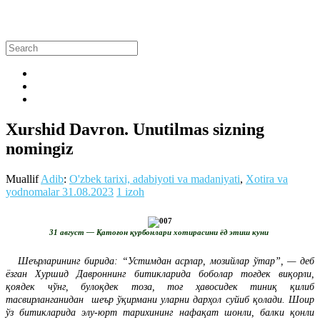
Xurshid Davron. Unutilmas sizning
nomingiz
Muallif
Adib
:
O'zbek tarixi, adabiyoti va madaniyati
,
Xotira va
yodnomalar
31.08.2023
1 izoh
31 август — Қатоғон қурбонлари хотирасини ёд этиш куни
Шеърларининг бирида: “Устимдан асрлар, мозийлар ўтар”, — деб
ёзган Хуршид Давроннинг битикларида боболар тоғдек виқорли,
қоядек чўнг, булоқдек тоза, тоғ ҳавосидек тиниқ қилиб
тасвирланганидан шеър ўқирмани уларни дарҳол суйиб қолади. Шоир
ўз битикларида элу-юрт тарихининг нафақат шонли, балки қонли