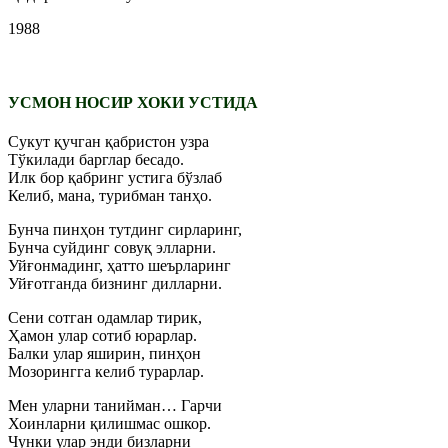
1988
УСМОН НОСИР ХОКИ УСТИДА
Сукут қучган қабристон узра
Тўкилади барглар бесадо.
Илк бор қабринг устига бўзлаб
Келиб, мана, турибман танҳо.
Бунча пинҳон тутдинг сирларинг,
Бунча суйдинг совуқ элларни.
Уйғонмадинг, ҳатто шеърларинг
Уйғотганда бизнинг дилларни.
Сени сотган одамлар тирик,
Ҳамон улар сотиб юрарлар.
Балки улар яширин, пинҳон
Мозорингга келиб турарлар.
Мен уларни танийман… Гарчи
Хоинларни қилишмас ошкор.
Чунки улар энди бизларни