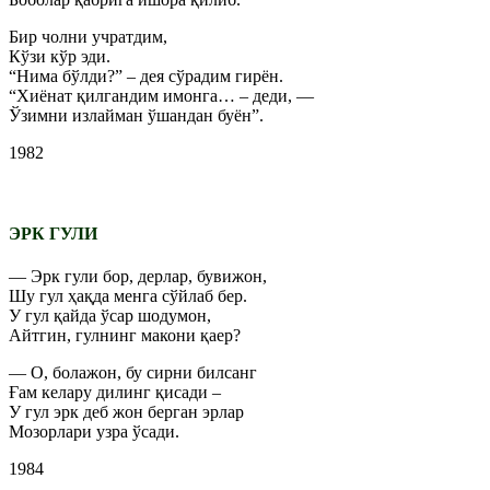
Бир чолни учратдим,
Кўзи кўр эди.
“Нима бўлди?” – дея сўрадим гирён.
“Хиёнат қилгандим имонга… – деди, —
Ўзимни излайман ўшандан буён”.
1982
ЭРК ГУЛИ
— Эрк гули бор, дерлар, бувижон,
Шу гул ҳақда менга сўйлаб бер.
У гул қайда ўсар шодумон,
Айтгин, гулнинг макони қаер?
— О, болажон, бу сирни билсанг
Ғам келару дилинг қисади –
У гул эрк деб жон берган эрлар
Мозорлари узра ўсади.
1984