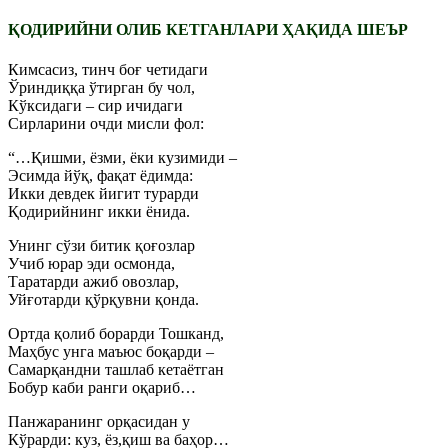
ҚОДИРИЙНИ ОЛИБ КЕТГАНЛАРИ ҲАҚИДА ШЕЪР
Кимсасиз, тинч боғ четидаги
Ўриндиққа ўтирган бу чол,
Кўксидаги – сир ичидаги
Сирларини очди мисли фол:
“…Қишми, ёзми, ёки кузимиди –
Эсимда йўқ, фақат ёдимда:
Икки девдек йигит турарди
Қодирийнинг икки ёнида.
Унинг сўзи битик қоғозлар
Учиб юрар эди осмонда,
Таратарди ажиб овозлар,
Уйғотарди қўрқувни қонда.
Ортда қолиб борарди Тошканд,
Маҳбус унга маъюс боқарди –
Самарқандни ташлаб кетаётган
Бобур каби ранги оқариб…
Панжаранинг орқасидан у
Кўрарди: куз, ёз,қиш ва баҳор…