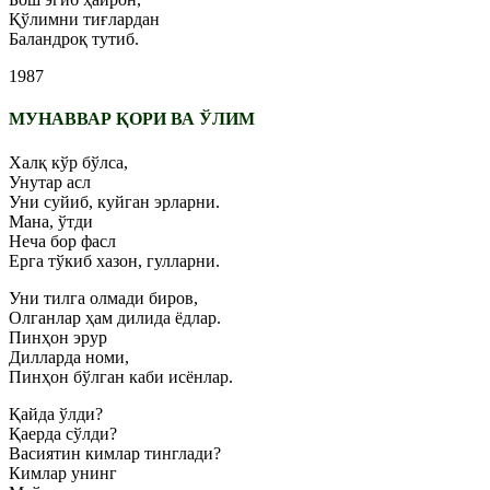
Қўлимни тиғлардан
Баландроқ тутиб.
1987
МУНАВВАР ҚОРИ ВА ЎЛИМ
Халқ кўр бўлса,
Унутар асл
Уни суйиб, куйган эрларни.
Мана, ўтди
Неча бор фасл
Ерга тўкиб хазон, гулларни.
Уни тилга олмади биров,
Олганлар ҳам дилида ёдлар.
Пинҳон эрур
Дилларда номи,
Пинҳон бўлган каби исёнлар.
Қайда ўлди?
Қаерда сўлди?
Васиятин кимлар тинглади?
Кимлар унинг