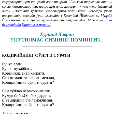
саҳифаларини ҳам яширмай акс эттирган.
У миллий тарихнинг ана шу
қонли манзаралари тасвирига ҳам илиқ ҳарорат, кучли меҳр бағишлай
олган. Шоирнинг қвтағон қурбонларига бағишлаган шеърлари ўзбек
шеъриятида алоҳида ўрин эгаллайди ( Қозоқбой Йўлдошев ва Муҳайё
Йўлдошеванинг » Эрк ва ғурур куйчиси» мақоласидан. Мақолани
мана
бу саҳифада ўқишингиз мумкин
).
Хуршид Даврон
УНУТИЛМАС СИЗНИНГ НОМИНГИЗ.
..
ҚОДИРИЙНИНГ СЎНГГИ СУРАТИ
Бунча алам,
Бунча муҳаббат…
Қорачиқда ёнар ҳасрати.
Сен нимани тилайсан мендан,
Қодирийнинг сўнгги сурати?
Ёки сўйлаб бермоқчимисан
Кумушбиби,Отабек дардин,
Ё ўз дардинг сўйламоқчисан,
Қодирийнинг сўнгги сурати?
Тунлар жимжит,