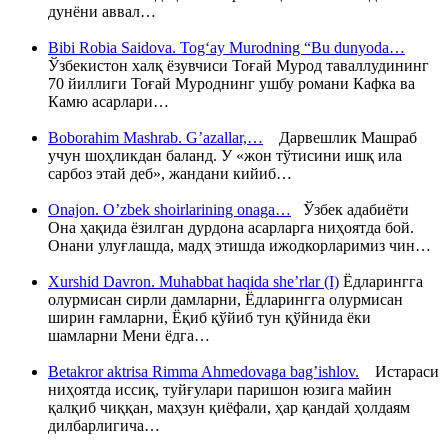
дунёни аввал…
Bibi Robia Saidova. Tog‘ay Murodning “Bu dunyoda…
Ўзбекистон халқ ёзувчиси Тоғай Мурод таваллудининг
70 йиллиги Тоғай Муроднинг ушбу романи Кафка ва
Камю асарлари…
Boborahim Mashrab. G’azallar,…
Дарвешлик Машраб
учун шоҳликдан баланд. У «жон тўтисини ишқ ила
сарбоз этай деб», жандани кийиб…
Onajon. O’zbek shoirlarining onaga…
Ўзбек адабиёти
Она ҳақида ёзилган дурдона асарларга ниҳоятда бой.
Онани улуғлашда, мадҳ этишда ижодкорларимиз чин…
Xurshid Davron. Muhabbat haqida she’rlar (I)
Ёдларингга
олурмисан сирли дамларни, Ёдларингга олурмисан
ширин ғамларни, Ёқиб қўйиб тун қўйнида ёки
шамларни Мени ёдга…
Betakror aktrisa Rimma Ahmedovaga bag’ishlov.
Истараси
ниҳоятда иссиқ, туйғулари паришон юзига майин
қалқиб чиққан, маҳзун қиёфали, ҳар қандай ҳолдаям
дилбарлигича…