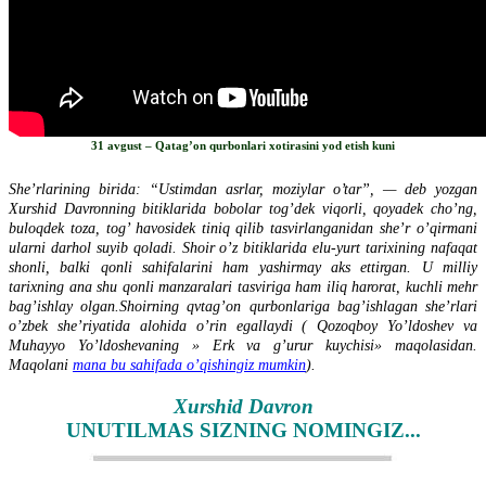
31 avgust – Qatag’on qurbonlari xotirasini yod etish kuni
She’rlarining birida: “Ustimdan asrlar, moziylar o’tar”, — deb yozgan
Xurshid Davronning bitiklarida bobolar tog’dek viqorli, qoyadek cho’ng,
buloqdek toza, tog’ havosidek tiniq qilib tasvirlanganidan she’r o’qirmani
ularni darhol suyib qoladi. Shoir o’z bitiklarida elu-yurt tarixining nafaqat
shonli, balki qonli sahifalarini ham yashirmay aks ettirgan. U milliy
tarixning ana shu qonli manzaralari tasviriga ham iliq harorat, kuchli mehr
bag’ishlay olgan.Shoirning qvtag’on qurbonlariga bag’ishlagan she’rlari
o’zbek she’riyatida alohida o’rin egallaydi ( Qozoqboy Yo’ldoshev va
Muhayyo Yo’ldoshevaning » Erk va g’urur kuychisi» maqolasidan.
Maqolani
mana bu sahifada o’qishingiz mumkin
).
Xurshid Davron
UNUTILMAS SIZNING NOMINGIZ.
..