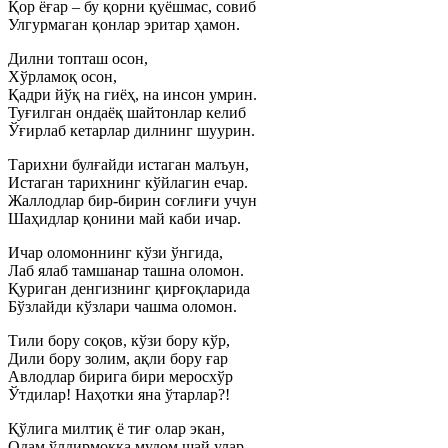
Қор ёғар – бу қорни қуёшмас, совиб
Улгурмаган қонлар эритар ҳамон.
Дилни топташ осон,
Хўрламоқ осон,
Қадри йўқ на гиёҳ, на инсон умрин.
Туғилган ондаёқ шайтонлар келиб
Ўғирлаб кетарлар дилнинг шуурин.
Тарихни булғайди истаган малъун,
Истаган тарихнинг кўйлагин ечар.
Жаллодлар бир-бирин соғлиғи учун
Шаҳидлар қонини май каби ичар.
Ичар оломоннинг кўзи ўнгида,
Лаб ялаб тамшанар ташна оломон.
Қуриган денгизнинг қирғоқларида
Бўзлайди кўзлари чашма оломон.
Тили бору соқов, кўзи бору кўр,
Дили бору золим, ақли бору ғар
Авлодлар бирига бири меросхўр
Ўтдилар! Наҳотки яна ўтарлар?!
Қўлига милтиқ ё тиғ олар экан,
Одам ўлдирмоққа мудом шай улар,