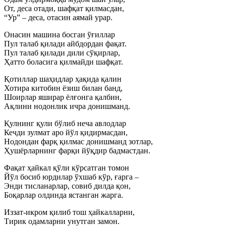
От, деса отади, шафқат қилмасдан,
“Ур” – деса, отасин аямай урар.
Онасин машина босган ўғиллар
Пул талаб қилади айбдордан фақат.
Пул талаб қилади дили сўқирлар,
Ҳатто боласига қилмайди шафқат.
Қотиллар шаҳидлар ҳақида қалин
Хотира китобин ёзиш билан банд,
Шоирлар яширар ёлғонга қалбин,
Ақлини нодонлик ичра донишманд.
Қулнинг қули бўлиб неча авлодлар
Кечди зулмат аро йўл қидирмасдан,
Нодондан фарқ қилмас донишманд зотлар,
Ҳушёрларнинг фарқи йўқдир бадмастдан.
Фақат ҳайкал қўли кўрсатган томон
Йўл босиб юрдилар ўхшаб кўр, ғарга –
Энди тисланарлар, совиб дилда қон,
Боқарлар олдинда ястанган жарга.
Иззат-икром қилиб тош ҳайкалларни,
Тирик одамларни унутган замон.