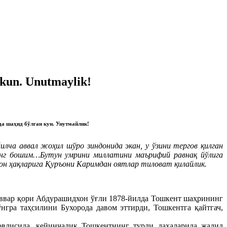
 kun. Unutmaylik!
а шаҳид бўлган кун. Унутмайлик!
лча аввал жоҳил шўро зиндонида экан, у ўзини тергов қилган
енинг бошим…Бутун умрини миллатини маърифий равнақ йўлига
сон ҳақларига Қуръони Каримдан оятлар тиловат қилайлик.
аввар қори Абдурашидхон ўғли 1878-йилда Тошкент шаҳрининг
гра таҳсилини Бухорода давом эттирди, Тошкентга қайтгач,
овлисида, кейинчалик Тошкентнинг турли даҳаларида жадид