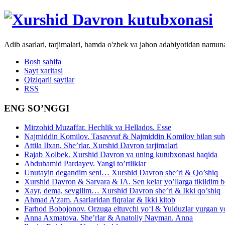
Adib asarlari, tarjimalari, hamda o'zbek va jahon adabiyotidan namun
Bosh sahifa
Sayt xaritasi
Qiziqarli saytlar
RSS
ENG SO’NGGI
Mirzohid Muzaffar. Hechlik va Hellados. Esse
Najmiddin Komilov. Tasavvuf & Najmiddin Komilov bilan suhb
Attila Ilxan. She’rlar. Xurshid Davron tarjimalari
Rajab Xolbek. Xurshid Davron va uning kutubxonasi haqida
Abduhamid Pardayev. Yangi to’rtliklar
Unutayin degandim seni… Xurshid Davron she’ri & Qo’shiq
Xurshid Davron & Sarvara & IA. Sen kelar yo’llarga tikildim
Xayr, dema, sevgilim… Xurshid Davron she’ri & Ikki qo’shiq
Ahmad A’zam. Asarlaridan fiqralar & Ikki kitob
Farhod Bobojonov. Orzuga eltuvchi yo‘l & Yulduzlar yurgan y
Anna Axmatova. She’rlar & Anatoliy Nayman. Anna