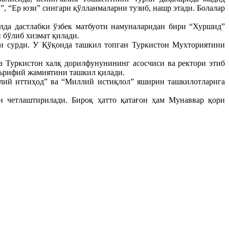
, “Ер юзи” сингари қўлланмаларни тузиб, нашр этади. Болалар
да дастлабки ўзбек матбуоти намуналаридан бири “Хуршид”
 бўлиб хизмат қилади.
и сурди. У Қўқонда ташкил топган Туркистон Мухториятини
 Туркистон халқ дорилфунунининг асосчиси ва ректори этиб
аърифий жамиятини ташкил қилади.
ллий иттиҳод” ва “Миллий истиқлол” яширин ташкилотларига
н четлаштирилади. Бироқ ҳатто қатағон ҳам Мунаввар қори