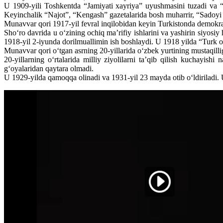
U 1909-yili Toshkentda “Jamiyati xayriya” uyushmasini tuzadi va “
Keyinchalik “Najot”, “Kengash” gazetalarida bosh muharrir, “Sadoyi T
Munavvar qori 1917-yil fevral inqilobidan keyin Turkistonda demokrati
Sho‘ro davrida u o‘zining ochiq ma’rifiy ishlarini va yashirin siyosiy 
1918-yil 2-iyunda dorilmuallimin ish boshlaydi. U 1918 yilda “Turk o‘c
Munavvar qori o‘tgan asrning 20-yillarida o‘zbek yurtining mustaqilligi
20-yillarning o‘rtalarida milliy ziyolilarni ta’qib qilish kuchayis
g‘oyalaridan qaytara olmadi.
U 1929-yilda qamoqqa olinadi va 1931-yil 23 mayda otib o‘ldiriladi