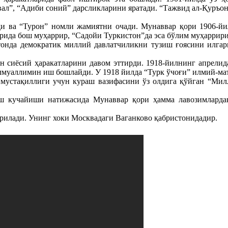
вал”, “Адиби соний” дарсликларини яратади. “Тажвид ал-Қуръон”
 ва “Турон” номли жамиятни очади. Мунаввар қори 1906-йил
арида бош муҳаррир, “Садойи Туркистон”да эса бўлим муҳаррири
онда демократик миллий давлатчиликни тузиш ғоясини илгар
 сиёсий ҳаракатларини давом эттирди. 1918-йилнинг апрелида
илмуаллимин иш бошлайди. У 1918 йилда “Турк ўчоғи” илмий-м
 мустақиллиги учун кураш вазифасини ўз олдига қўйган “Ми
ш кучайиши натижасида Мунаввар қори ҳамма лавозимларда
ирилади. Унинг хоки Москвадаги Ваганково қабристонидадир.