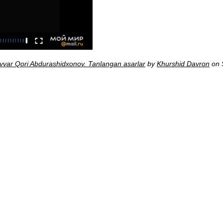
var Qori Abdurashidxonov. Tanlangan asarlar
by
Khurshid Davron
on 