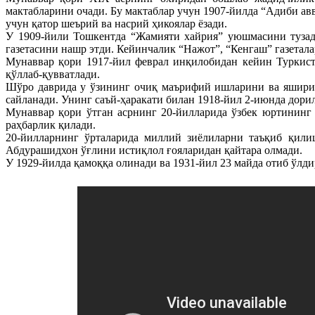
мактабларини очади. Бу мактаблар учун 1907-йилда “Адиби ав
учун қатор шеърий ва насрий ҳикоялар ёзади.
У 1909-йили Тошкентда “Жамияти хайрия” уюшмасини тузади
газетасини нашр этди. Кейинчалик “Нажот”, “Кенгаш” газетал
Мунаввар қори 1917-йил феврал инқилобидан кейин Туркист
қўллаб-қувватлади.
Шўро даврида у ўзининг очиқ маърифий ишларини ва яширин
сайланади. Унинг саъй-ҳаракати билан 1918-йил 2-июнда дор
Мунаввар қори ўтган асрнинг 20-йилларида ўзбек юртининг
раҳбарлик қилади.
20-йилларнинг ўрталарида миллий зиёлиларни таъқиб қили
Абдурашидхон ўғлини истиқлол ғояларидан қайтара олмади.
У 1929-йилда қамоққа олинади ва 1931-йил 23 майда отиб ўлд