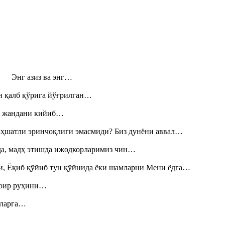
н! Энг азиз ва энг…
н қалб қўрига йўғрилган…
», жандани кийиб…
аҳшатли эринчоқлиги эмасмиди? Биз дунёни аввал…
шда, мадҳ этишда ижодкорларимиз чин…
и, Ёқиб қўйиб тун қўйнида ёки шамларни Мени ёдга…
шоир руҳини…
итларга…