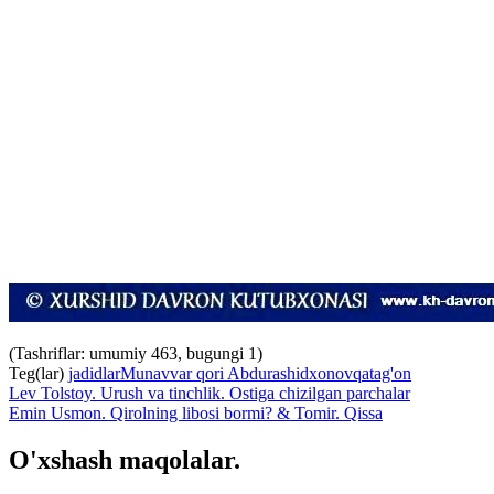
(Tashriflar: umumiy 463, bugungi 1)
Teg(lar)
jadidlar
Munavvar qori Abdurashidxonov
qatag'on
Lev Tolstoy. Urush va tinchlik. Ostiga chizilgan parchalar
Emin Usmon. Qirolning libosi bormi? & Tomir. Qissa
O'xshash maqolalar.