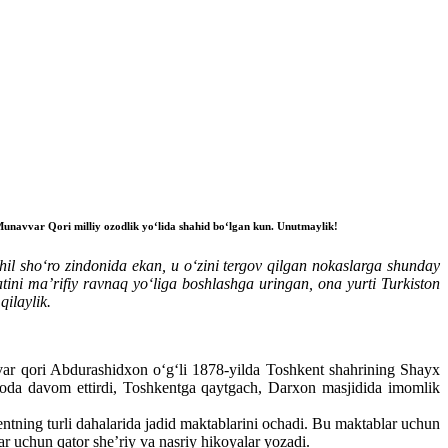
navvar Qori milliy ozodlik yo‘lida shahid bo‘lgan kun. Unutmaylik!
il sho‘ro zindonida ekan, u o‘zini tergov qilgan nokaslarga shunday
ni ma’rifiy ravnaq yo‘liga boshlashga uringan, ona yurti Turkiston
ilaylik.
vvar qori Abdurashidxon o‘g‘li 1878-yilda Toshkent shahrining Shayx
roda davom ettirdi, Toshkentga qaytgach, Darxon masjidida imomlik
entning turli dahalarida jadid maktablarini ochadi. Bu maktablar uchun
ar uchun qator she’riy va nasriy hikoyalar yozadi.