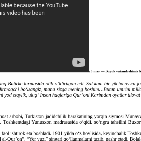
23 may — Buyuk vatandoshimiz Mu
 Butirka turmasida otib o‘ldirilgan edi. Sal kam bir yilcha avval joh
ldirmoqchi bo‘lsangiz, mana sizga mening boshim…Butun umrini millati
 yod etaylik, ulug‘ Inson haqlariga Qur’oni Karimdan oyatlar tilovat q
amoat arbobi, Turkiston jadidchilik harakatining yorqin siymosi Muna
i. Toshkentdagi Yunusxon madrasasida o‘qidi, so‘ngra tahsilini Buxo
faol ishtirok eta boshladi. 1901-yilda o‘z hovlisida, keyinchalik Toshk
d al-Qur’on”, “Yer yuzi” singari qo‘llanmalarni tuzib, nashr etadi. Bolal