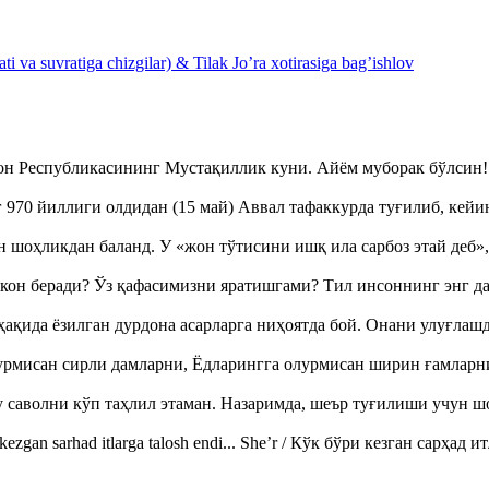
 va suvratiga chizgilar) & Tilak Jo’ra xotirasiga bag’ishlov
тон Республикасининг Мустақиллик куни. Айём муборак бўлси
970 йиллиги олдидан (15 май) Аввал тафаккурда туғилиб, кейи
оҳликдан баланд. У «жон тўтисини ишқ ила сарбоз этай деб
кон беради? Ўз қафасимизни яратишгами? Тил инсоннинг энг д
ақида ёзилган дурдона асарларга ниҳоятда бой. Онани улуғла
урмисан сирли дамларни, Ёдларингга олурмисан ширин ғамларн
аволни кўп таҳлил этаман. Назаримда, шеър туғилиши учун 
ezgan sarhad itlarga talosh endi... She’r / Кўк бўри кезган сарҳад 