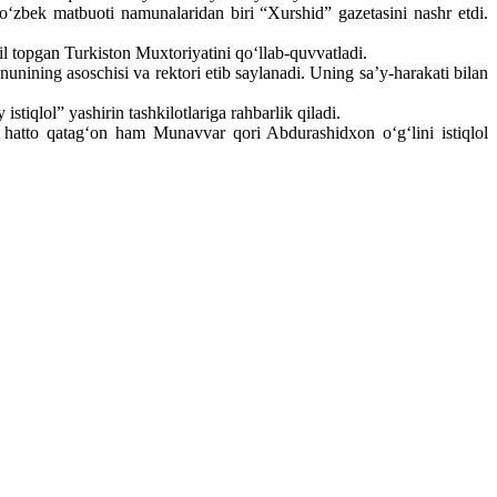
‘zbek matbuoti namunalaridan biri “Xurshid” gazetasini nashr etdi.
il topgan Turkiston Muxtoriyatini qo‘llab-quvvatladi.
ununining asoschisi va rektori etib saylanadi. Uning sa’y-harakati bilan
stiqlol” yashirin tashkilotlariga rahbarlik qiladi.
roq hatto qatag‘on ham Munavvar qori Abdurashidxon o‘g‘lini istiqlol