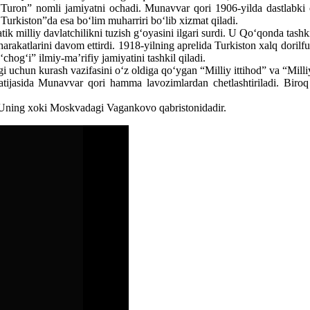
Turon” nomli jamiyatni ochadi. Munavvar qori 1906-yilda dastlabki o
urkiston”da esa bo‘lim muharriri bo‘lib xizmat qiladi.
k milliy davlatchilikni tuzish g‘oyasini ilgari surdi. U Qo‘qonda tashk
harakatlarini davom ettirdi. 1918-yilning aprelida Turkiston xalq dorilf
hog‘i” ilmiy-ma’rifiy jamiyatini tashkil qiladi.
 uchun kurash vazifasini o‘z oldiga qo‘ygan “Milliy ittihod” va “Milliy i
hi natijasida Munavvar qori hamma lavozimlardan chetlashtiriladi. Bi
. Uning xoki Moskvadagi Vagankovo qabristonidadir.