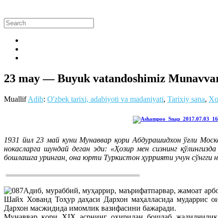
23 may — Buyuk vatandoshimiz Munavvar Q
Muallif
Adib
:
O'zbek tarixi, adabiyoti va madaniyati
,
Tarixiy sana
,
Xo
1931 йил 23 май куни Мунаввар қори Абдурашидхон ўғли Моск
нокасларга шундай деган эди: «Ҳозир мен сизнинг қўлингиз
бошлашга уринган, она юрти Туркистон ҳуррияти учун сўнгги 
Адиб, мураббий, муҳаррир, маърифатпарвар, жамоат ар
Шайх Хованд Тоҳур даҳаси Дархон маҳалласида мударрис ои
Дархон масжидида имомлик вазифасини бажаради.
Мунаввар қори ХIХ асрнинг охиридан бошлаб жадидчилик ҳ