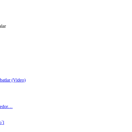
alar
atlar (Video)
 bedor…
o`l