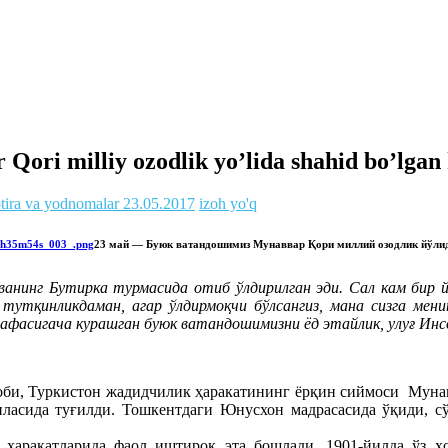
ori milliy ozodlik yo’lida shahid bo’lgan
tira va yodnomalar
23.05.2017
izoh yo'q
23 май — Буюк ватандошимиз Мунаввар Қори миллий озодлик йўлид
ванинг Бутирка турмасида отиб ўлдирилган эди. Сал кам бир йи
да тутқинликдаман, агар ўлдирмоқчи бўлсангиз, мана сизга м
нафасигача курашган буюк ватандошимизни ёд этайлик, улуғ Ин
боби, Туркистон жадидчилик ҳаракатининг ёрқин сиймоси Мун
ласида туғилди. Тошкентдаги Юнусхон мадрасасида ўқиди, сўн
аракатларида фаол иштирок эта бошлади. 1901-йилда ўз ҳ