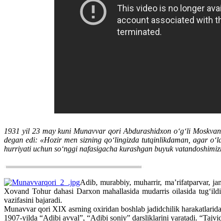
1931 yil 23 may kuni Munavvar qori Abdurashidxon o‘g‘li Moskvaning
degan edi: «Hozir men sizning qo‘lingizda tutqinlikdaman, agar o‘
hurriyati uchun so‘nggi nafasigacha kurashgan buyuk vatandoshimizni
Adib, murabbiy, muharrir, ma’rifatparvar, j
Xovand Tohur dahasi Darxon mahallasida mudarris oilasida tug‘ild
vazifasini bajaradi.
Munavvar qori XIX asrning oxiridan boshlab jadidchilik harakatlarida 
1907-yilda “Adibi avval”, “Adibi soniy” darsliklarini yaratadi. “Tajvi