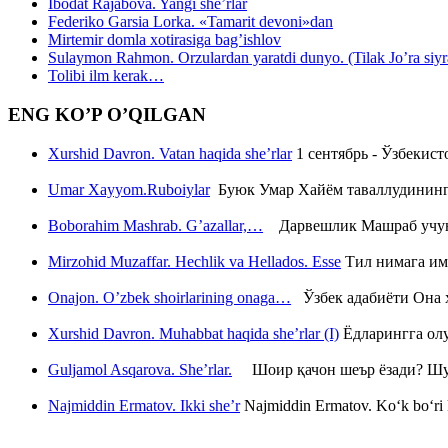
Ibodat Rajabova. Yangi she’rlar
Federiko Garsia Lorka. «Tamarit devoni»dan
Mirtemir domla xotirasiga bag’ishlov
Sulaymon Rahmon. Orzulardan yaratdi dunyo. (Tilak Jo’ra siyrati
Tolibi ilm kerak…
ENG KO’P O’QILGAN
Xurshid Davron. Vatan haqida she’rlar
1 сентябрь - Ўзбекис
Umar Xayyom.Ruboiylar
Буюк Умар Хайём таваллудининг 
Boborahim Mashrab. G’azallar,…
Дарвешлик Машраб учун ш
Mirzohid Muzaffar. Hechlik va Hellados. Esse
Тил нимага им
Onajon. O’zbek shoirlarining onaga…
Ўзбек адабиёти Она ҳ
Xurshid Davron. Muhabbat haqida she’rlar (I)
Ёдларингга ол
Guljamol Asqarova. She’rlar.
Шоир қачон шеър ёзади? Шу с
Najmiddin Ermatov. Ikki she’r
Najmiddin Ermatov. Ko‘k bo‘ri k