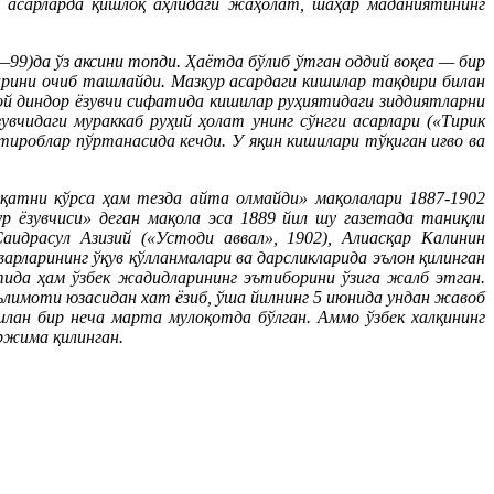
у асарларда қишлоқ аҳлидаги жаҳолат, шаҳар маданиятининг
99)да ўз аксини топди. Ҳаётда бўлиб ўтган оддий воқеа — бир
рини очиб ташлайди. Мазкур асардаги кишилар тақдири билан
ой диндор ёзувчи сифатида кишилар руҳиятидаги зиддиятларни
чидаги мураккаб руҳий ҳолат унинг сўнгги асарлари («Тирик
изтироблар пўртанасида кечди. У яқин кишилари тўқиган иғво ва
қатни кўрса ҳам тезда айта олмайди» мақолалари 1887-1902
р ёзувчиси» деган мақола эса 1889 йил шу газетада таниқли
идрасул Азизий («Устоди аввал», 1902), Алиасқар Калинин
арларининг ўқув қўлланмалари ва дарсликларида эълон қилинган
тида ҳам ўзбек жадидларининг эътиборини ўзига жалб этган.
ълимоти юзасидан хат ёзиб, ўша йилнинг 5 июнида ундан жавоб
илан бир неча марта мулоқотда бўлган. Аммо ўзбек халқининг
ржима қилинган.