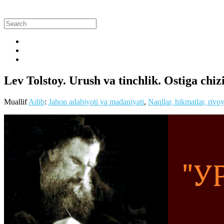
Lev Tolstoy. Urush va tinchlik. Ostiga chi
Muallif
Adib
:
Jahon adabiyoti va madaniyati
,
Naqllar, hikmatlar, rivoy