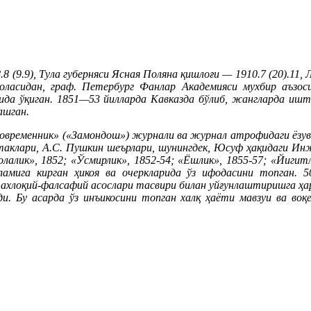
.8 (9.9), Тула губерняси Ясная Поляна қишлоғи — 1910.7 (20).11,
лоласидан, граф. Петербург Фанлар Академияси мухбир аъзоси
ида ўқиган. 1851—53 йилларда Кавказда бўлиб, жангларда ишти
ашган.
овременник» («Замондош») журнали ва журнал атрофидаги ёзувчила
 эртаклари, А.С. Пушкин шеърлари, шунингдек, Юсуф ҳақидаги И
алик», 1852; «Ўсмирлик», 1852-54; «Ёшлик», 1855-57; «Йигитли
ламига кирган ҳикоя ва очеркларида ўз ифодасини топган. 
г ахлоқий-фалсафий асослари тасвири билан уйғунлаштиришга ҳ
ади. Бу асарда ўз инъикосини топган халқ ҳаёти мавзуи ва во