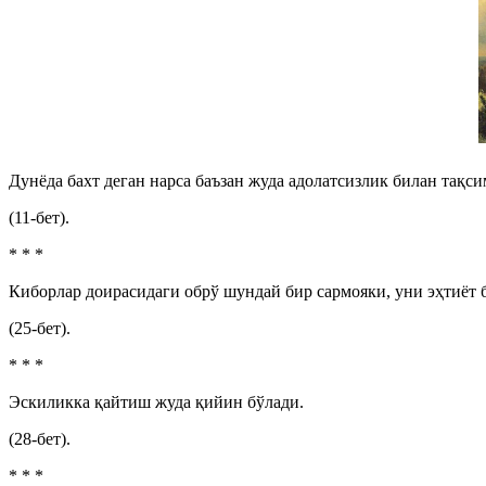
Дунёда бахт деган нарса баъзан жуда адолатсизлик билан тақси
(11-бет).
* * *
Киборлар доирасидаги обрў шундай бир сармояки, уни эҳтиёт 
(25-бет).
* * *
Эскиликка қайтиш жуда қийин бўлади.
(28-бет).
* * *