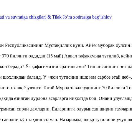
 va suvratiga chizgilar) & Tilak Jo’ra xotirasiga bag’ishlov
тон Республикасининг Мустақиллик куни. Айём муборак бўлси
970 йиллиги олдидан (15 май) Аввал тафаккурда туғилиб, кейи
кон беради? Ўз қафасимизни яратишгами? Тил инсоннинг энг д
оҳликдан баланд. У «жон тўтисини ишқ ила сарбоз этай деб
истон халқ ёзувчиси Тоғай Мурод таваллудининг 70 йиллиги 
ақида ёзилган дурдона асарларга ниҳоятда бой. Онани улуғла
урмисан сирли дамларни, Ёдларингга олурмисан ширин ғамларн
аволни кўп таҳлил этаман. Назаримда, шеър туғилиши учун 