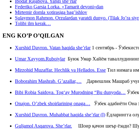
Ibodat Rajabova. Yangi she’rlar
Federiko Garsia Lorka. «Tamarit devoni»dan
Mirtemir domla xotirasiga bag’ishlov
Sulaymon Rahmon. Orzulardan yaratdi dunyo. (Tilak Jo’ra siyrati
Tolibi ilm kerak…
ENG KO’P O’QILGAN
Xurshid Davron. Vatan haqida she’rlar
1 сентябрь - Ўзбекис
Umar Xayyom.Ruboiylar
Буюк Умар Хайём таваллудининг 
Mirzohid Muzaffar. Hechlik va Hellados. Esse
Тил нимага им
Boborahim Mashrab. G’azallar,…
Дарвешлик Машраб учун ш
Bibi Robia Saidova. Tog‘ay Murodning “Bu dunyoda…
Ўзбек
Onajon. O’zbek shoirlarining onaga…
Ўзбек адабиёти Она ҳ
Xurshid Davron. Muhabbat haqida she’rlar (I)
Ёдларингга ол
Guljamol Asqarova. She’rlar.
Шоир қачон шеър ёзади? Шу с