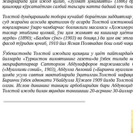
жанрларида ҳам ижод қилиб, «Зулмат ҳокимияти» (1886) др
қишлоққа кўрсатаётган салбий таъсири катта бадиий куч била
Толстой дунёқарашида тобора кучайиб бораётган зиддиятлар у
суд жараёни асосида яратилган бу асарда Толстой ижтимоий
воқеаларнинг ўзаро чамбарчас боғликлиги масаласи «Ҳожимур
тасвир этибгина қолмай, ўзи ҳам жамият ва кишилар ҳаётид
мурда» (1890); «Балдан сўнг» (1903) ва бошқа.) да ҳам акс эт
фасод тўридан қочиб, 1910 йил Ясная Полянадан бош олиб чиқ
Ўзбекистонда Толстой ижодига қизиқиш у ҳаёт пайтлардаёқ
йилларда «Туркистон вилоятининг газети»да ўзбек тилида н
маърифатпарвар Сатторхон Абдуғаффоров таржимасида боси
(«Муаллими соний», 1903), Абдулла Авлоний («Биринчи муаллим
ҳамда усули савтия мактабларида ўқитилган.Толстой нафақа
Биринчи ўзбек адвокати Убайдулла Хўжаев 1909 йилда Толстой
олган. Ислом динининг таниқли арбобларидан бири Абдувоҳид
Толстой ижоди билан яқиндан танишиши 20-асрнинг 30-йиллари