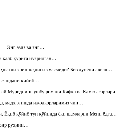
н! Энг азиз ва энг…
н қалб қўрига йўғрилган…
аҳшатли эринчоқлиги эмасмиди? Биз дунёни аввал…
», жандани кийиб…
Тоғай Муроднинг ушбу романи Кафка ва Камю асарлари…
шда, мадҳ этишда ижодкорларимиз чин…
и, Ёқиб қўйиб тун қўйнида ёки шамларни Мени ёдга…
шоир руҳини…