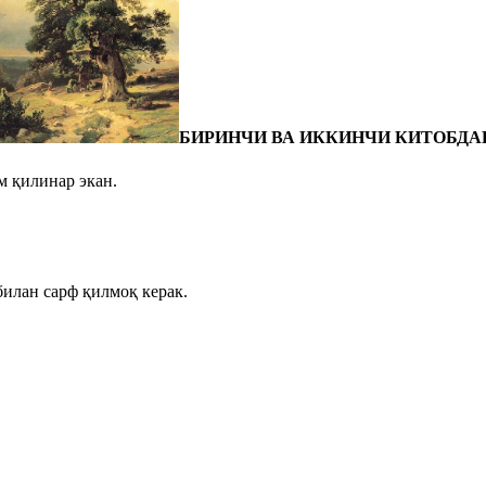
БИРИНЧИ ВА ИККИНЧИ КИТОБДА
м қилинар экан.
билан сарф қилмоқ керак.