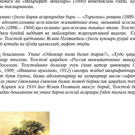
амаси ва «Маърифат мевалари» (1890) комедиясини ёзади. Б
н тасвирланган.
нинг сўнгги йирик асарларидан бири — «Тирилиш» романи (1889—
 адолатсизликка асосланган жамиятнинг ички, маънавий асосла
од» (1896— 1904) қиссасининг ҳам асосини ташкил этган. Толст
аги бундай зиддият ва майллардан жароҳатланиб яшаган. Ёзув
ган. Толстой ҳаётининг Ясная Полянадаги сўнгги кунлари руҳий 
иб кетади ва йўлда шамоллаб, вафот этади.
 бошланган. Унинг «Одамлар нима билан тирик?», «Худо ҳақи
ашр этилган. Толстой ҳақидаги «Россия мамлакатининг машҳу
лган. Толстойнинг болалар учун ёзган қатор ҳикоялари Са
», 1909; «Иккинчи муаллим», 1912) сингари жадид маърифатпарв
т буюк ёзувчи, балки адолатпарвар ва халқпарвар инсон сифа
га унинг ёмонликка ёмонлик билан жавоб бермаслик ҳақидаги та
 Қориев эса 1910 йил Ясная Полянага махсус бориб, Толстой б
дан бошланган ва унинг барча асосий асарлари ўзбек тилига та