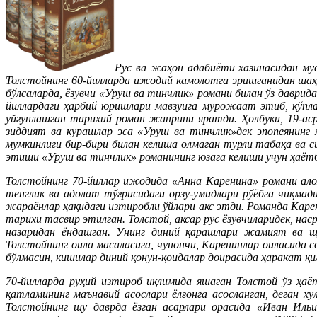
Рус ва жаҳон адабиёти хазинасидан му
Толстойнинг 60-йилларда ижодий камолотга эришганидан шаҳ
бўлсаларда, ёзувчи «Уруш ва тинчлик» романи билан ўз даврид
йиллардаги ҳарбий юришлари мавзуига мурожаат этиб, кўпла
уйғунлашган тарихий роман жанрини яратди. Ҳолбуки, 19-аср
зиддият ва курашлар эса «Уруш ва тинчлик»дек эпопеянинг 
мумкинлиги бир-бири билан келиша олмаган турли табақа ва
этиши «Уруш ва тинчлик» романининг юзага келиши учун ҳаёт
Толстойнинг 70-йиллар ижодида «Анна Каренина» романи ало
тенглик ва адолат тўғрисидаги орзу-умидлари рўёбга чиқма
жараёнлар ҳақидаги изтиробли ўйлари акс этди. Романда Каре
тарихи тасвир этилган. Толстой, аксар рус ёзувчиларидек, на
назаридан ёндашган. Унинг диний қарашлари жамият ва шу
Толстойнинг оила масаласига, чунончи, Каренинлар оиласида 
бўлмасин, кишилар диний қонун-қоидалар доирасида ҳаракат қи
70-йилларда руҳий изтироб иқлимида яшаган Толстой ўз ҳа
қатламининг маънавий асослари ёлғонга асосланган, деган х
Толстойнинг шу даврда ёзган асарлари орасида «Иван Ильич