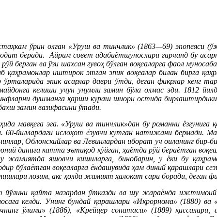
стаҳкам ўрин олган «Уруш ва тинчлик» (1863—69) эпопеяси (ў
одат беради. Айрим совет адабиётшунослари гарчанд бу асарни
а рўй берган ва ўзи шахсан гувоҳ бўлган воқеаларга фаол муноса
б қаҳрамонлар иштирок этган эпик воқеалар билан бирга қаҳ
 ўрталарида эпик асарлар даври ўтди, деган фикрлар кенг та
майдонга келиши учун унумли замин бўла олмас эди. 1812 йи
 синфларни душманга қарши кураш шиори остида бирлаштирдики,
бахш замин вазифасини ўтади.
ҳида мавқега эга. «Уруш ва тинчлик»дан бу романни ёзгунига
ди. 60-йиллардаги ислоҳот ёзувчи кутган натижани бермади. 
нинлар, Облонскийлар ва Левинлардан иборат уч оиланинг бир-б
сроний динига катта эътиқод қўйган, ҳаётда рўй бераётган воқ
 жамиятда яшовчи кишиларга, бинобарин, у ёки бу қаҳрамон
содир бўлаётган воқеаларга ёндашувида ҳам диний қарашлари с
лишлари лозим, акс ҳолда жамият ҳалокат сари боради, деган фи
ёт йўлини қайта назардан ўтказди ва шу жараёнда ижтимоий
улосага келди. Унинг бундай қарашлари «Иқрорнома» (1880) ва
нинг ўлими» (1886), «Крейцер сонатаси» (1889) қиссалари, 