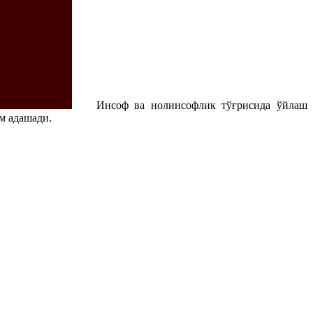
Инсоф ва нолинсофлик тўғрисида ўйлаш
м адашади.