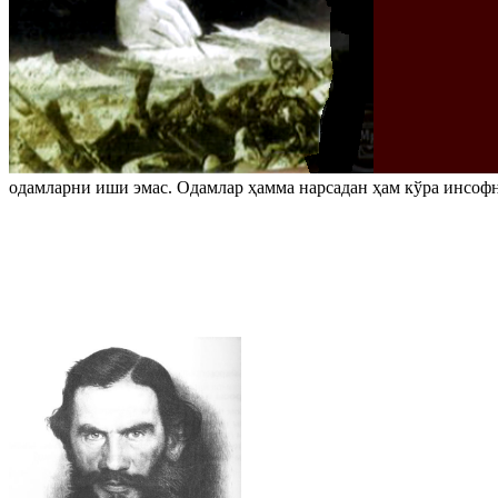
одамларни иши эмас. Одамлар ҳамма нарсадан ҳам кўра инсоф