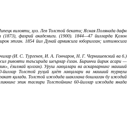
 Липецк вилояти, ҳоз. Лев Толстой бекати; Ясная Полянада дафн
 (1873), фахрий академиги. (1900). 1844—47 йилларда Қозон
рок этган. 1854 йил Дунай армиясига юборилган; илтимосига
р (И. С. Тургенев, И. А. Гончаров, Н. Г. Чернишевский ва б.)
нжил ривояти таъсирида шеърлар ёзган. Биринчи йирик асари —
к», ёзилмай қолган). Уруш лавҳалари ва аскарларнинг маиший
50-йиллар Толстой руҳий ҳаёт лавҳалари ва маиший турмуш
аракат қилади. Толстой ижодида шакллана бошлаган бу ижодий
қеликнинг эпик тасвири Толстойнинг 60-йиллар ижодида янада