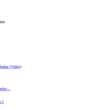
alar
atlar (Video)
 bedor…
o`l