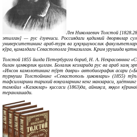
Лев Николаевич Толстой [1828.28
этилган] — рус ёзувчиси. Россиядаги қадимий дворянлар су
университетининг араб-турк ва ҳуқуқшунослик факультетлар
кўра, қамалдаги Севастополга ўтказилган. Қрим урушида қатн
Толстой 1855 йилда Петербургга бориб, Н. А. Некрасовнннг «С
билан ҳамкорлик қилган. Болалик кезларида рус ва араб халқ
«Инсон камолотининг тўрт даври» автобиографик асари («Бол
турмуши Толстойнинг «Севастополь ҳикоялари» (1855) тўп
тафсилларини тарихий воқеаларнинг кенг манзараси, ҳаётнин
тамойил «Казаклар» қиссаси (1863)да, айниқса, яққол кўрин
теранлашади.