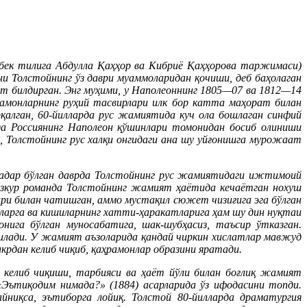
збек тилига Абдулла Қаҳҳор ва Кибриё Қаҳҳорова таржимаси)
 Толстойнинг ўз даври муаммоларидан қочиши, деб баҳолаган
бат билдирган. Энг муҳими, у Наполеоннинг 1805—07 ва 1812—14
рамонларнинг руҳий тасвирлари илк бор катта маҳорат билан
рқалган, 60-йилларда рус жамиятида куч ола бошлаган синфий
лда Россиянинг Наполеон қўшинлари томонидан босиб олиниши
 Толстойнинг рус халқи онгидаги ана шу уйғонишга мурожаат
 қадар бўлган даврда Толстойнинг рус жамиятидаги ижтимоий
Мазкур романда Толстойнинг жамият ҳаётида кечаётган нохуш
ири билан чатишган, аммо мустақил сюжет чизиғига эга бўлган
еаларга ва кишиларнинг хатти-ҳаракатларига ҳам шу дин нуқтаи
ига бўлган муносабатига, шак-шубҳасиз, таъсир ўтказган.
езилади. У жамият аъзоларида қандай чиркин хислатлар мавжуд
крдан келиб чиқиб, қаҳрамонлар образини яратади.
 келиб чиқиши, тарбияси ва ҳаёт йўли билан боғлиқ жамият
 «Эътиқодим нимада?» (1884) асарларида ўз ифодасини топди.
айниқса, эътиборга лойиқ. Толстой 80-йилларда драматургия