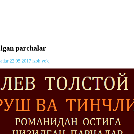
zilgan parchalar
atlar
22.05.2017
izoh yo'q