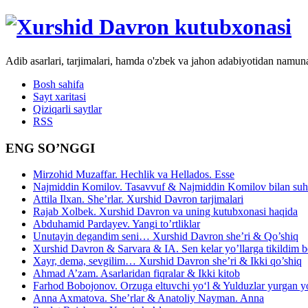
Adib asarlari, tarjimalari, hamda o'zbek va jahon adabiyotidan namun
Bosh sahifa
Sayt xaritasi
Qiziqarli saytlar
RSS
ENG SO’NGGI
Mirzohid Muzaffar. Hechlik va Hellados. Esse
Najmiddin Komilov. Tasavvuf & Najmiddin Komilov bilan suhb
Attila Ilxan. She’rlar. Xurshid Davron tarjimalari
Rajab Xolbek. Xurshid Davron va uning kutubxonasi haqida
Abduhamid Pardayev. Yangi to’rtliklar
Unutayin degandim seni… Xurshid Davron she’ri & Qo’shiq
Xurshid Davron & Sarvara & IA. Sen kelar yo’llarga tikildim
Xayr, dema, sevgilim… Xurshid Davron she’ri & Ikki qo’shiq
Ahmad A’zam. Asarlaridan fiqralar & Ikki kitob
Farhod Bobojonov. Orzuga eltuvchi yo‘l & Yulduzlar yurgan y
Anna Axmatova. She’rlar & Anatoliy Nayman. Anna