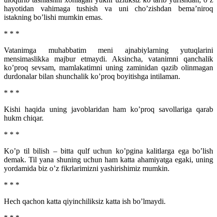
hayotidan vahimaga tushish va uni cho’zishdan bema’niroq
istakning bo’lishi mumkin emas.
* * *
Vatanimga muhabbatim meni ajnabiylarning yutuqlarini
mensimaslikka majbur etmaydi. Aksincha, vatanimni qanchalik
ko’proq sevsam, mamlakatimni uning zaminidan qazib olinmagan
durdonalar bilan shunchalik ko’proq boyitishga intilaman.
* * *
Kishi haqida uning javoblaridan ham ko’proq savollariga qarab
hukm chiqar.
* * *
Ko’p til bilish – bitta qulf uchun ko’pgina kalitlarga ega bo’lish
demak. Til yana shuning uchun ham katta ahamiyatga egaki, uning
yordamida biz o’z fikrlarimizni yashirishimiz mumkin.
* * *
Hech qachon katta qiyinchiliksiz katta ish bo’lmaydi.­