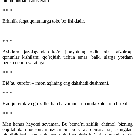
muhtojlikdan xalos etadi.
* * *
Erkinlik faqat qonunlarga tobe bo’lishdadir.
* * *
Aybdorni jazolagandan ko’ra jinoyatning oldini olish afzalroq,
qonunlar kishilarni qo’rqitish uchun emas, balki ularga yordam
berish uchun yaratilgan.
* * *
Bid’at, xurofot – inson aqlining eng dahshatli dushmani.
* * *
Haqqoniylik va go’zallik barcha zamonlar hamda xalqlarda bir xil.
* * *
Men hanuz hayotni sevaman. Bu bema’ni zaiflik, ehtimol, bizning
eng tahlikali nuqsonlarimizdan biri bo’lsa ajab emas: axir, ustingdan
uloqtirib tashlashni xohlagan yukni uzluksiz ko’tarib yurishdan, o’z