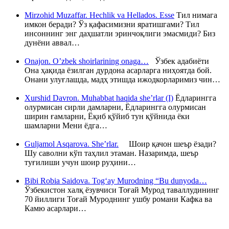
Mirzohid Muzaffar. Hechlik va Hellados. Esse
Тил нимага
имкон беради? Ўз қафасимизни яратишгами? Тил
инсоннинг энг даҳшатли эринчоқлиги эмасмиди? Биз
дунёни аввал…
Onajon. O’zbek shoirlarining onaga…
Ўзбек адабиёти
Она ҳақида ёзилган дурдона асарларга ниҳоятда бой.
Онани улуғлашда, мадҳ этишда ижодкорларимиз чин…
Xurshid Davron. Muhabbat haqida she’rlar (I)
Ёдларингга
олурмисан сирли дамларни, Ёдларингга олурмисан
ширин ғамларни, Ёқиб қўйиб тун қўйнида ёки
шамларни Мени ёдга…
Guljamol Asqarova. She’rlar.
Шоир қачон шеър ёзади?
Шу саволни кўп таҳлил этаман. Назаримда, шеър
туғилиши учун шоир руҳини…
Bibi Robia Saidova. Tog‘ay Murodning “Bu dunyoda…
Ўзбекистон халқ ёзувчиси Тоғай Мурод таваллудининг
70 йиллиги Тоғай Муроднинг ушбу романи Кафка ва
Камю асарлари…