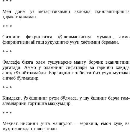
* * *
Мен доим ўз метафизикамни ахлоққа яқинлаштиришга
ҳаракат қиламан.
* * *
Сизнинг фикрингизга қўшилмаслигим мумкин, аммо
фикрингизни айтиш ҳуқуқингиз учун ҳаётимни бераман.
* * *
Фалсафа бизга олам тушунарсиз мангу борлиқ эканлигини
ўргатади. Аммо у оламнинг сифатлари ва таркиби ҳақида
аниқ сўз айтолмайди. Борлиқнинг табиати биз учун мутлақо
англаб бўлмасдир.
* * *
Кимдаки, ўз ёшининг руҳи бўлмаса, у шу ёшнинг барча ғам-
аламларини тортишга маҳкумдир.
* * *
Меҳнат инсонни учта машғулот – зерикиш, ёмон хулқ ва
муҳтожликдан халос этади.