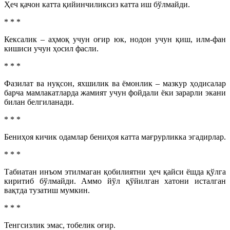
Ҳеч қачон катта қийинчиликсиз катта иш бўлмайди.­
* * *
Кексалик – аҳмоқ учун оғир юк, нодон учун қиш, илм-фан
кишиси учун ҳосил фасли.
* * *
Фазилат ва нуқсон, яхшилик ва ёмонлик – мазкур ҳодисалар
барча мамлакатларда жамият учун фойдали ёки зарарли экани
билан белгиланади.
* * *
Бениҳоя кичик одамлар бениҳоя катта мағрурликка эгадирлар.
* * *
Табиатан инъом этилмаган қобилиятни ҳеч қайси ёшда қўлга
киритиб бўлмайди. Аммо йўл қўйилган хатони исталган
вақтда тузатиш мумкин.
* * *
Тенгсизлик эмас, тобелик оғир.