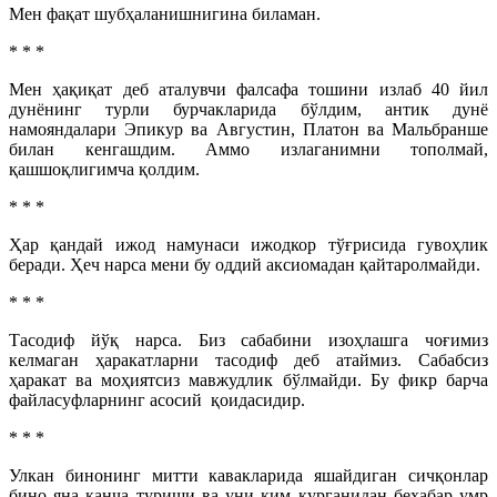
Мен фақат шубҳаланишнигина биламан.
* * *
Мен ҳақиқат деб аталувчи фалсафа тошини излаб 40 йил
дунёнинг турли бурчакларида бўлдим, антик дунё
намояндалари Эпикур ва Августин, Платон ва Мальбранше
билан кенгашдим. Аммо излаганимни тополмай,
қашшоқлигимча қолдим.
* * *
Ҳар қандай ижод намунаси ижодкор тўғрисида гувоҳлик
беради. Ҳеч нарса мени бу оддий аксиомадан қайтаролмайди.
* * *
Тасодиф йўқ нарса. Биз сабабини изоҳлашга чоғимиз
келмаган ҳаракатларни тасодиф деб атаймиз. Сабабсиз
ҳаракат ва моҳиятсиз мавжудлик бўлмайди. Бу фикр барча
файласуфларнинг асосий қоидасидир.
* * *
Улкан бинонинг митти кавакларида яшайдиган сичқонлар
бино яна қанча туриши ва уни ким қурганидан бехабар умр