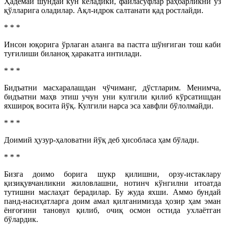
Ҳадемай шундай кун келадики, файласуфлар раҳбарликни ўз
қўлларига оладилар. Ақл-идрок салтанати қад ростлайди.
* * *
Инсон юқорига ўрлаган аланга ва пастга шўнғиган тош каби
туғилиши биланоқ ҳаракатга интилади.
* * *
Бидъатни масхаралашдан чўчиманг, дўстларим. Менимча,
бидъатни маҳв этиш учун уни кулгили қилиб кўрсатишдан
яхшироқ восита йўқ. Кулгили нарса эса хавфли бўлолмайди.
* * *
Доимий ҳузур-ҳаловатни йўқ деб ҳисобласа ҳам бўлади.
* * *
Бизга доимо борига шукр қилишни, орзу-истаклару
қизиқувчанликни жиловлашни, нотинч кўнгилни итоатда
тутишни маслаҳат берадилар. Бу жуда яхши. Аммо бундай
панд-насиҳатларга доим амал қилганимизда ҳозир ҳам эман
ёнғоғини тановул қилиб, очиқ осмон остида ухлаётган
бўлардик.