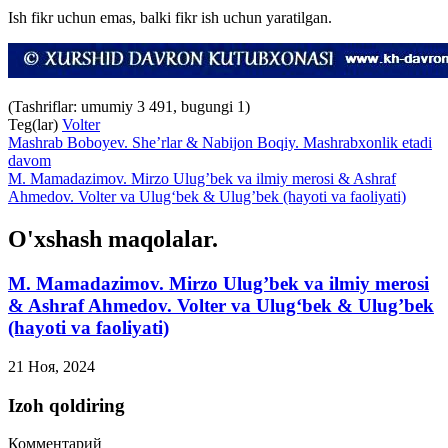
Ish fikr uchun emas, balki fikr ish uchun yaratilgan.­
(Tashriflar: umumiy 3 491, bugungi 1)
Teg(lar)
Volter
Mashrab Boboyev. She’rlar & Nabijon Boqiy. Mashrabxonlik etadi
davom
M. Mamadazimov. Mirzo Ulug’bek va ilmiy merosi & Ashraf
Ahmedov. Volter va Ulug‘bek & Ulug’bek (hayoti va faoliyati)
O'xshash maqolalar.
M. Mamadazimov. Mirzo Ulug’bek va ilmiy merosi
& Ashraf Ahmedov. Volter va Ulug‘bek & Ulug’bek
(hayoti va faoliyati)
21 Ноя, 2024
Izoh qoldiring
Комментарий