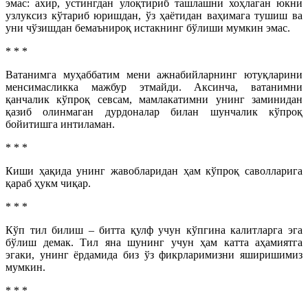
эмас: ахир, устингдан улоқтириб ташлашни хоҳлаган юкни
узлуксиз кўтариб юришдан, ўз ҳаётидан ваҳимага тушиш ва
уни чўзишдан бемаънироқ истакнинг бўлиши мумкин эмас.
* * *
Ватанимга муҳаббатим мени ажнабийларнинг ютуқларини
менсимасликка мажбур этмайди. Аксинча, ватанимни
қанчалик кўпроқ севсам, мамлакатимни унинг заминидан
қазиб олинмаган дурдоналар билан шунчалик кўпроқ
бойитишга интиламан.
* * *
Киши ҳақида унинг жавобларидан ҳам кўпроқ саволларига
қараб ҳукм чиқар.
* * *
Кўп тил билиш – битта қулф учун кўпгина калитларга эга
бўлиш демак. Тил яна шунинг учун ҳам катта аҳамиятга
эгаки, унинг ёрдамида биз ўз фикрларимизни яширишимиз
мумкин.
* * *