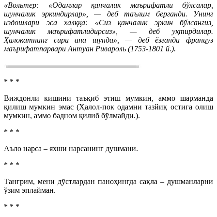
«Вольтер: «Одамлар қанчалик маърифатли бўлсалар,
шунчалик эркиндирлар», — деб таълим берганди. Унинг
издошлари эса халққа: «Сиз қанчалик эркин бўлсангиз,
шунчалик маърифатлидирсиз», — деб уқтирдилар.
Ҳалокатнинг сири ана шунда», — деб ёзганди француз
маърифатпарвари Антуан Ривароль (1753-1801 й.).
* * *
Виждонли кишини таъқиб этиш мумкин, аммо шарманда
қилиш мумкин эмас (Ҳалол-пок одамни тазйиқ остига олиш
мумкин, аммо бадном қилиб бўлмайди.).
* * *
Аъло нарса – яхши нарсанинг душмани.
* * *
Тангрим, мени дўстлардан паноҳингда сақла – душманларни
ўзим эплайман.
* * *