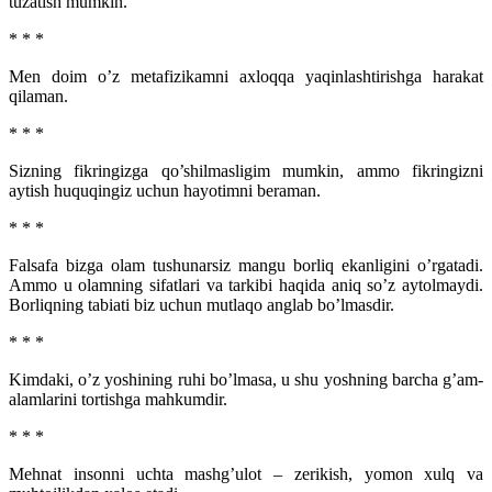
tuzatish mumkin.
* * *
Men doim o’z metafizikamni axloqqa yaqinlashtirishga harakat
qilaman.
* * *
Sizning fikringizga qo’shilmasligim mumkin, ammo fikringizni
aytish huquqingiz uchun hayotimni beraman.
* * *
Falsafa bizga olam tushunarsiz mangu borliq ekanligini o’rgatadi.
Ammo u olamning sifatlari va tarkibi haqida aniq so’z aytolmaydi.
Borliqning tabiati biz uchun mutlaqo anglab bo’lmasdir.
* * *
Kimdaki, o’z yoshining ruhi bo’lmasa, u shu yoshning barcha g’am-
alamlarini tortishga mahkumdir.
* * *
Mehnat insonni uchta mashg’ulot – zerikish, yomon xulq va