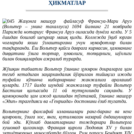
ҲИКМАТЛАР
Жаҳонга машҳур файласуф Франсуа-Мари Аруэ
(Вольтер – унинг тахаллуси) 1694 йилнинг 21 ноябрида
Парижда нотариус Франсуа Аруэ оиласида дунёга келди. У 5
ёшидан бошлаб шеърлар машқ қилди. Коллежда ўқиб юрган
чоғларида яхши ўзлаштиргани учун мукофотлар билан
тақдирланди. Ёш Вольтер қайси даврага кирмасин, ҳамманинг
диққатини ўзига тортар, зукколиги, топқирлиги, шўхлиги
билан бошқалардан ажралиб турарди.
Жўшқин табиатли Вольтер ўзининг ҳукмрон доираларга ҳам
тегиб кетадиган заҳархандалик йўғрилган тийиқсиз ижоди
туфайли кўпинча киборларнинг жанжалига аралашиб
қоларди. 1717 йилда шундай жанжаллар туфайли Вольтер
Бастилия қалъасида 11 ой тутқунликда сақланди. У
қамоқхонада ҳам ижод қилишдан тўхтамай, ўзининг машҳур
«Эдип» трагедияси ва «Генриада» достонини ёзиб тугатди.
Вольтернинг фалсафий изланишлари ранг-баранг ва кенг
қамровли, ўзига хос, янги, кутилмаган назарий ёндашувларга
бой эди. Кўплаб давлатларнинг тождорлари Вольтерга
хушомад қилганлар. Франция қироли Людовик XV у билан
эҳтиёткорона муносабатда бўлган. Рим папаси Бендикт XIV