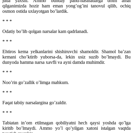
juda yaxshi. Ammo bunday pand-nasihatlarga doim amal
qilganimizda hozir ham eman yong’og’ini tanovul qilib, ochiq
osmon ostida uxlayotgan bo’lardik.
* * *
Odatiy bo’lib qolgan narsalar kam qadrlanadi.
* * *
Ehtiros kema yelkanlarini shishiruvchi shamoldir. Shamol ba’zan
kemani cho’ktirib yuborsa-da, lekin usiz suzib bo’lmaydi. Bu
dunyoda hamma narsa xavfli va ayni damda muhimdir.
* * *
Noo’rin go’zallik o’limga mahkum.
* * *
Faqat tabiiy narsalargina go’zaldir.
* * *
Tabiatan in’om etilmagan qobiliyatni hech qaysi yoshda qo’lga
kiritib bo’lmaydi. Ammo yo’l qo’yilgan xatoni istalgan vaqtda