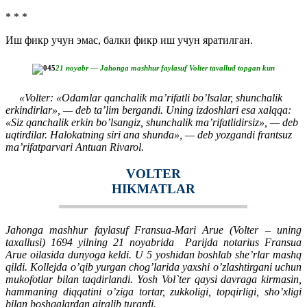
* * *
Иш фикр учун эмас, балки фикр иш учун яратилган.­
21 noyabr — Jahonga mashhur faylasuf Volter tavallud topgan kun
«Volter: «Odamlar qanchalik ma’rifatli bo’lsalar, shunchalik
erkindirlar», — deb ta’lim bergandi. Uning izdoshlari esa xalqqa:
«Siz qanchalik erkin bo’lsangiz, shunchalik ma’rifatlidirsiz», — deb
uqtirdilar. Halokatning siri ana shunda», — deb yozgandi frantsuz
ma’rifatparvari Antuan Rivarol.
VOLTER
HIKMATLAR
Jahonga mashhur faylasuf Fransua-Mari Arue (Volter – uning
taxallusi) 1694 yilning 21 noyabrida Parijda notarius Fransua
Arue oilasida dunyoga keldi. U 5 yoshidan boshlab she’rlar mashq
qildi. Kollejda o’qib yurgan chog’larida yaxshi o’zlashtirgani uchun
mukofotlar bilan taqdirlandi. Yosh Vol`ter qaysi davraga kirmasin,
hammaning diqqatini o’ziga tortar, zukkoligi, topqirligi, sho’xligi
bilan boshqalardan ajralib turardi.