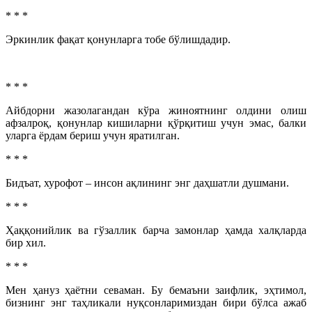
* * *
Эркинлик фақат қонунларга тобе бўлишдадир.
* * *
Айбдорни жазолагандан кўра жиноятнинг олдини олиш
афзалроқ, қонунлар кишиларни қўрқитиш учун эмас, балки
уларга ёрдам бериш учун яратилган.
* * *
Бидъат, хурофот – инсон ақлининг энг даҳшатли душмани.
* * *
Ҳаққонийлик ва гўзаллик барча замонлар ҳамда халқларда
бир хил.
* * *
Мен ҳануз ҳаётни севаман. Бу бемаъни заифлик, эҳтимол,
бизнинг энг таҳликали нуқсонларимиздан бири бўлса ажаб