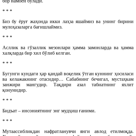
бор намоён бўлади.
* * *
Биз бу ёруғ жаҳонда икки лаҳза яшаймиз ва унинг бирини
мулоҳазаларга бағишлаймиз.
* * *
Асллик ва гўзаллик мезонлари ҳамма замонларда ва ҳамма
халқларда бир хил бўлиб келган.
* * *
Бугунги кундаги ҳар қандай воқелик ўтган куннинг ҳосиласи
ва келажакнинг отасидир… Сабабнинг бечигал, мустаҳкам
занжири мангудир. Тақдири азал табиатнинг яхлит
қонунидир.
* * *
Бидъат – инсониятнинг энг мудҳиш ғаними.
* * *
Мутаассибликдан нафратланувчи янги авлод етилмоқда.