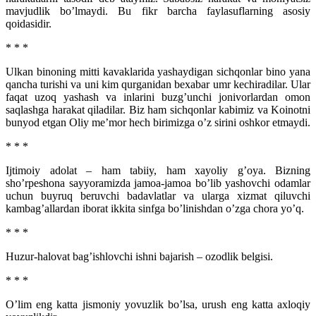
mavjudlik bo’lmaydi. Bu fikr barcha faylasuflarning asosiy
qoidasidir.
* * *
Ulkan binoning mitti kavaklarida yashaydigan sichqonlar bino yana
qancha turishi va uni kim qurganidan bexabar umr kechiradilar. Ular
faqat uzoq yashash va inlarini buzg’unchi jonivorlardan omon
saqlashga harakat qiladilar. Biz ham sichqonlar kabimiz va Koinotni
bunyod etgan Oliy me’mor hech birimizga o’z sirini oshkor etmaydi.
* * *
Ijtimoiy adolat – ham tabiiy, ham xayoliy g’oya. Bizning
sho’rpeshona sayyoramizda jamoa-jamoa bo’lib yashovchi odamlar
uchun buyruq beruvchi badavlatlar va ularga xizmat qiluvchi
kambag’allardan iborat ikkita sinfga bo’linishdan o’zga chora yo’q.
* * *
Huzur-halovat bag’ishlovchi ishni bajarish – ozodlik belgisi.
* * *
O’lim eng katta jismoniy yovuzlik bo’lsa, urush eng katta axloqiy