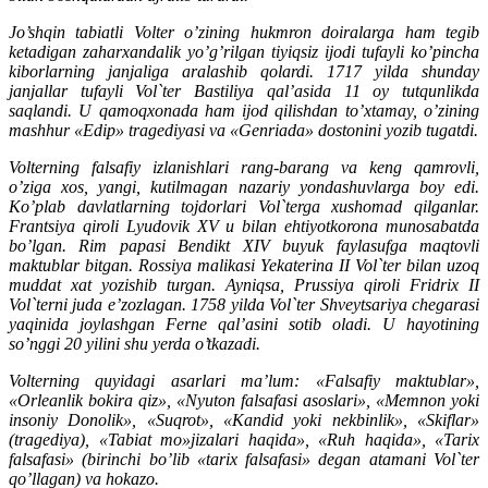
Jo’shqin tabiatli Volter o’zining hukmron doiralarga ham tegib
ketadigan zaharxandalik yo’g’rilgan tiyiqsiz ijodi tufayli ko’pincha
kiborlarning janjaliga aralashib qolardi. 1717 yilda shunday
janjallar tufayli Vol`ter Bastiliya qal’asida 11 oy tutqunlikda
saqlandi. U qamoqxonada ham ijod qilishdan to’xtamay, o’zining
mashhur «Edip» tragediyasi va «Genriada» dostonini yozib tugatdi.
Volterning falsafiy izlanishlari rang-barang va keng qamrovli,
o’ziga xos, yangi, kutilmagan nazariy yondashuvlarga boy edi.
Ko’plab davlatlarning tojdorlari Vol`terga xushomad qilganlar.
Frantsiya qiroli Lyudovik XV u bilan ehtiyotkorona munosabatda
bo’lgan. Rim papasi Bendikt XIV buyuk faylasufga maqtovli
maktublar bitgan. Rossiya malikasi Yekaterina II Vol`ter bilan uzoq
muddat xat yozishib turgan. Ayniqsa, Prussiya qiroli Fridrix II
Vol`terni juda e’zozlagan. 1758 yilda Vol`ter Shveytsariya chegarasi
yaqinida joylashgan Ferne qal’asini sotib oladi. U hayotining
so’nggi 20 yilini shu yerda o’tkazadi.
Volterning quyidagi asarlari ma’lum: «Falsafiy maktublar»,
«Orleanlik bokira qiz», «Nyuton falsafasi asoslari», «Memnon yoki
insoniy Donolik», «Suqrot», «Kandid yoki nekbinlik», «Skiflar»
(tragediya), «Tabiat mo»jizalari haqida», «Ruh haqida», «Tarix
falsafasi» (birinchi bo’lib «tarix falsafasi» degan atamani Vol`ter
qo’llagan) va hokazo.