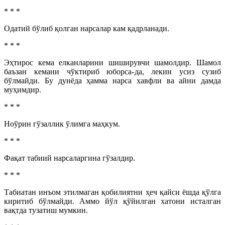
* * *
Одатий бўлиб қолган нарсалар кам қадрланади.
* * *
Эҳтирос кема елканларини шиширувчи шамолдир. Шамол
баъзан кемани чўктириб юборса-да, лекин усиз сузиб
бўлмайди. Бу дунёда ҳамма нарса хавфли ва айни дамда
муҳимдир.
* * *
Ноўрин гўзаллик ўлимга маҳкум.
* * *
Фақат табиий нарсаларгина гўзалдир.
* * *
Табиатан инъом этилмаган қобилиятни ҳеч қайси ёшда қўлга
киритиб бўлмайди. Аммо йўл қўйилган хатони исталган
вақтда тузатиш мумкин.