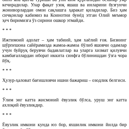
кечирадилар. Улар фақат узоқ яшаш ва инларини бузғунчи
жониворлардан омон сақлашга ҳаракат қиладилар. Биз ҳам
сичқонлар кабимиз ва Коинотни бунёд этган Олий меъмор
ҳеч биримизга ўз сирини ошкор этмайди.
* * *
Ижтимоий адолат – ҳам табиий, ҳам хаёлий ғоя. Бизнинг
шўрпешона сайёрамизда жамоа-жамоа бўлиб яшовчи одамлар
учун буйруқ берувчи бадавлатлар ва уларга хизмат қилувчи
камбағаллардан иборат иккита синфга бўлинишдан ўзга чора
йўқ.
* * *
Ҳузур-ҳаловат бағишловчи ишни бажариш – озодлик белгиси.
* * *
Ўлим энг катта жисмоний ёвузлик бўлса, уруш энг катта
ахлоқий ёвузликдир.
* * *
Ёвузлик имкони кунда юз бор, яхшилик имкони йилда бир