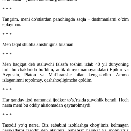
* * *
Tangrim, meni do’stlardan panohingda saqla – dushmanlarni o’zim
eplayman.
* * *
Men faqat shubhalanishnigina bilaman.
* * *
Men haqiqat deb ataluvchi falsafa toshini izlab 40 yil dunyoning
turli burchaklarida bo’ldim, antik dunyo namoyandalari Epikur va
Avgustin, Platon va Mal`branshe bilan kengashdim. Ammo
izlaganimni topolmay, qashshoqligimcha qoldim.
* * *
Har qanday ijod namunasi ijodkor to’g’risida guvohlik beradi. Hech
narsa meni bu oddiy aksiomadan qaytarolmaydi.
* * *
Tasodif yo’q narsa. Biz sababini izohlashga chog’imiz kelmagan
harakatlarni tasodif deb ataymiz. Sababsiz harakat va mohiyatsiz