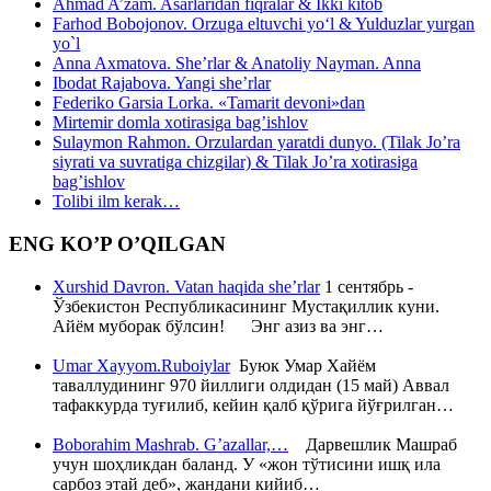
Ahmad A’zam. Asarlaridan fiqralar & Ikki kitob
Farhod Bobojonov. Orzuga eltuvchi yo‘l & Yulduzlar yurgan
yo`l
Anna Axmatova. She’rlar & Anatoliy Nayman. Anna
Ibodat Rajabova. Yangi she’rlar
Federiko Garsia Lorka. «Tamarit devoni»dan
Mirtemir domla xotirasiga bag’ishlov
Sulaymon Rahmon. Orzulardan yaratdi dunyo. (Tilak Jo’ra
siyrati va suvratiga chizgilar) & Tilak Jo’ra xotirasiga
bag’ishlov
Tolibi ilm kerak…
ENG KO’P O’QILGAN
Xurshid Davron. Vatan haqida she’rlar
1 сентябрь -
Ўзбекистон Республикасининг Мустақиллик куни.
Айём муборак бўлсин! Энг азиз ва энг…
Umar Xayyom.Ruboiylar
Буюк Умар Хайём
таваллудининг 970 йиллиги олдидан (15 май) Аввал
тафаккурда туғилиб, кейин қалб қўрига йўғрилган…
Boborahim Mashrab. G’azallar,…
Дарвешлик Машраб
учун шоҳликдан баланд. У «жон тўтисини ишқ ила
сарбоз этай деб», жандани кийиб…