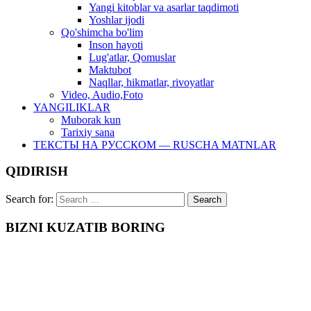
Yangi kitoblar va asarlar taqdimoti
Yoshlar ijodi
Qo'shimcha bo'lim
Inson hayoti
Lug'atlar, Qomuslar
Maktubot
Naqllar, hikmatlar, rivoyatlar
Video, Audio,Foto
YANGILIKLAR
Muborak kun
Tarixiy sana
ТЕКСТЫ НА РУССКОМ — RUSCHA MATNLAR
QIDIRISH
Search for:
BIZNI KUZATIB BORING