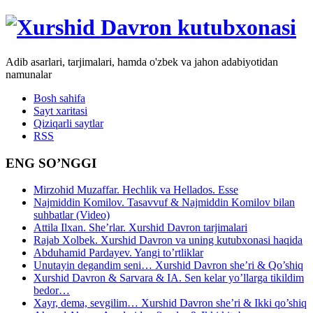
Adib asarlari, tarjimalari, hamda o'zbek va jahon adabiyotidan
namunalar
Bosh sahifa
Sayt xaritasi
Qiziqarli saytlar
RSS
ENG SO’NGGI
Mirzohid Muzaffar. Hechlik va Hellados. Esse
Najmiddin Komilov. Tasavvuf & Najmiddin Komilov bilan
suhbatlar (Video)
Attila Ilxan. She’rlar. Xurshid Davron tarjimalari
Rajab Xolbek. Xurshid Davron va uning kutubxonasi haqida
Abduhamid Pardayev. Yangi to’rtliklar
Unutayin degandim seni… Xurshid Davron she’ri & Qo’shiq
Xurshid Davron & Sarvara & IA. Sen kelar yo’llarga tikildim
bedor…
Xayr, dema, sevgilim… Xurshid Davron she’ri & Ikki qo’shiq