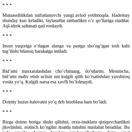
* * *
Mutaassiblikdan nafratlanuvchi yangi avlod yetilmoqda. Hademay
shunday kun keladiki, faylasuflar rahbarlikni o’z qo’llariga oladilar.
Aql-idrok saltanati qad rostlaydi.
* * *
Inson yuqoriga o’rlagan alanga va pastga sho’ng’igan tosh kabi
tug’ilishi bilanoq harakatga intiladi.
* * *
Bid’atni masxaralashdan cho’chimang, do’stlarim. Menimcha,
bid’atni mahv etish uchun uni kulgili qilib ko’rsatishdan yaxshiroq
vosita yo’q. Kulgili narsa esa xavfli bo’lolmaydi.
* * *
Doimiy huzur-halovatni yo’q deb hisoblasa ham bo’ladi.
* * *
Bizga doimo boriga shukr qilishni, orzu-istaklaru qiziquvchanlikni
jilovlashni, notinch ko’ngilni itoatda tutishni maslahat beradilar. Bu