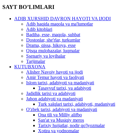
SAYT BO’LIMLARI
ADIB XURSHID DAVRON HAYOTI VA IJODI
Adib haqida maqola va ma'lumotlar
Adib kitoblari
Badiha, esse, maqola, suhbat
Dostonlar, she'rlar, turkumlar
Drama, qissa, hikoya, esse
Qisqa mulohazalar, luqmalar
Ssenariy va loyihalar
Tarjimalar
KUTUBXONA
Alisher Navoiy hayoti va ijodi
Amir Temur hayoti va faoliyati
Islom tarixi, adabiyoti va madaniyati
Tasavvuf tarixi, va adabiyoti
Jadidlik tarixi va adabiyoti
Jahon adabiyoti va madaniyati
Turk xalqlari tarixi, adabiyoti, madaniyati
O'zbek tarixi, adabiyoti va madaniyati
Ona tili va Milliy alifbo
San'at va Musiqiy meros
Tarixiy hujjatlar, nodir qo'lyozmalar
Xotira va yodnomalar