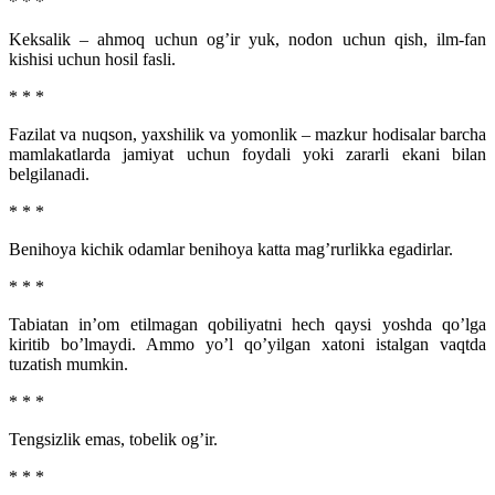
* * *
Keksalik – ahmoq uchun og’ir yuk, nodon uchun qish, ilm-fan
kishisi uchun hosil fasli.
* * *
Fazilat va nuqson, yaxshilik va yomonlik – mazkur hodisalar barcha
mamlakatlarda jamiyat uchun foydali yoki zararli ekani bilan
belgilanadi.
* * *
Benihoya kichik odamlar benihoya katta mag’rurlikka egadirlar.
* * *
Tabiatan in’om etilmagan qobiliyatni hech qaysi yoshda qo’lga
kiritib bo’lmaydi. Ammo yo’l qo’yilgan xatoni istalgan vaqtda
tuzatish mumkin.
* * *
Tengsizlik emas, tobelik og’ir.
* * *