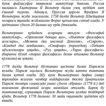
буюк файласуфга мақтовли мактублар битган. Россия
маликаси Екатерина II Вольтер билан узоқ муддат хат
ёзишиб турган. Айниқса, Пруссия қироли Фридрих II
Вольтерни жуда эъзозлаган. 1758 йилда Вольтер Швейцария
чегараси яқинида жойлашган Ферне қалъасини сотиб олади. У
ҳаётининг сўнгги 20 йилини шу ерда ўтказади.
Вольтернинг қуйидаги асарлари маълум: «Фалсафий
мактублар», «Орлеанлик бокира қиз», «Ньютон фалсафаси
асослари», «Мемнон ёки инсоний Донолик», «Суқрот»,
«Кандид ёки некбинлик», «Скифлар» (трагедия), «Табиат
мўъжизалари ҳақида», «Руҳ ҳақида», «Тарих фалсафаси»
(биринчи бўлиб «тарих фалсафаси» деган атамани Вольтер
қўллаган) ва ҳоказо.
1778 йилда Вольтер дўстининг қистови билан Парижга
келади. Париж аҳолиси Вольтерни жуда катта тантана
билан кутиб олади. Шу куни Вольтернинг дафна (лавр)
япроғидан ясалган чамбар кийдирилган бюсти ўрнатилган
Париж театри саҳнасида унинг сўнгги «Ирина» (1778 й.) деб
номланган фожиавий асари намойиш этилади. Бироқ бу
тантаналар, сершовқин Париж Вольтерни ҳолдан тойдириб
қўяди. Вольтер 1778 йилнинг 30 майи оқшомида ҳаётдан кўз
юмади.