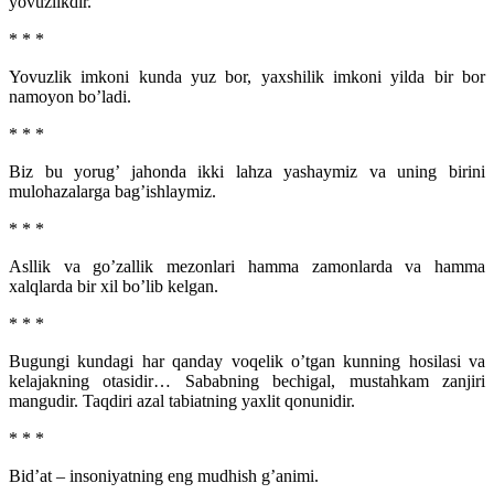
yovuzlikdir.
* * *
Yovuzlik imkoni kunda yuz bor, yaxshilik imkoni yilda bir bor
namoyon bo’ladi.
* * *
Biz bu yorug’ jahonda ikki lahza yashaymiz va uning birini
mulohazalarga bag’ishlaymiz.
* * *
Asllik va go’zallik mezonlari hamma zamonlarda va hamma
xalqlarda bir xil bo’lib kelgan.
* * *
Bugungi kundagi har qanday voqelik o’tgan kunning hosilasi va
kelajakning otasidir… Sababning bechigal, mustahkam zanjiri
mangudir. Taqdiri azal tabiatning yaxlit qonunidir.
* * *
Bid’at – insoniyatning eng mudhish g’animi.