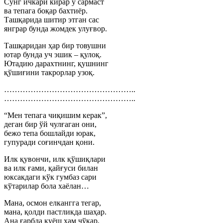
Сўнг ичкари кирар у сармаст
ва тепага боқар бахтиёр.
Ташқарида шитир этган сас
янграр бунда жомдек улуғвор.
Ташқаридан ҳар бир товушни
ютар бунда уч эшик – қулоқ.
Ютадию дарахтнинг, қушнинг
қўшиғини такрорлар узоқ.
…………………………………………..
…………………………………………..
“Мен тепага чиқишим керак”,
деган бир ўй чулғаган они,
бежо тепа бошлайди юрак,
гупуради соғинчдан қони.
Илк қувончи, илк қўшиқлари
ва илк ғами, қайғуси билан
юксакдаги кўк гумбаз сари
кўтарилар бола хаёлан…
Мана, осмон елкангга тегар,
мана, қолди пастликда шаҳар.
Ана ғарбда қуёш ҳам чўкар,