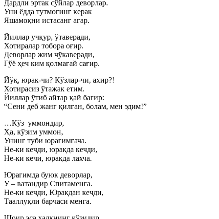
Дардли эртак сўйлар деворлар.
Уни ёдда тутмоғинг керак
Яшамоқни истасанг агар.
Йиллар учқур, ўтаверади,
Хотиралар тобора оғир.
Деворлар жим чўкаверади,
Гўё ҳеч ким қолмагай сағир.
Йўқ, юрак-чи? Кўзлар-чи, ахир?!
Хотирасиз ўтажак етим.
Йиллар ўтиб айтар қай бағир:
“Сени деб жанг қилган, болам, мен эдим!”
…Кўз уммондир,
Ҳа, кўзим уммон,
Унинг туби юрагимгача.
Не-ки кечди, юракда кечди,
Не-ки кечи, юракда лахча.
Юрагимда буюк деворлар,
У – ватандир Спитаменга.
Не-ки кечди, Юракдан кечди,
Тааллуқли барчаси менга.
Шоир эса халқнинг кўзидир,