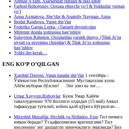
Ahmad A’zam. Asarlaridan fiqralar & Ikki kitob
Farhod Bobojonov. Orzuga eltuvchi yo‘l & Yulduzlar yurgan
yo`l
Anna Axmatova. She’rlar & Anatoliy Nayman. Anna
Ibodat Rajabova. Yangi she’rlar
Federiko Garsia Lorka. «Tamarit devoni»dan
Mirtemir domla xotirasiga bag’ishlov
Sulaymon Rahmon. Orzulardan yaratdi dunyo. (Tilak Jo’ra
siyrati va suvratiga chizgilar) & Tilak Jo’ra xotirasiga
bag’ishlov
Tolibi ilm kerak…
ENG KO’P O’QILGAN
Xurshid Davron. Vatan haqida she’rlar
1 сентябрь -
Ўзбекистон Республикасининг Мустақиллик куни.
Айём муборак бўлсин! Энг азиз ва энг…
Umar Xayyom.Ruboiylar
Буюк Умар Хайём
таваллудининг 970 йиллиги олдидан (15 май) Аввал
тафаккурда туғилиб, кейин қалб қўрига йўғрилган…
Mirzohid Muzaffar. Hechlik va Hellados. Esse
Тил нимага
имкон беради? Ўз қафасимизни яратишгами? Тил
инсоннинг энг даҳшатли эринчоқлиги эмасмиди? Биз