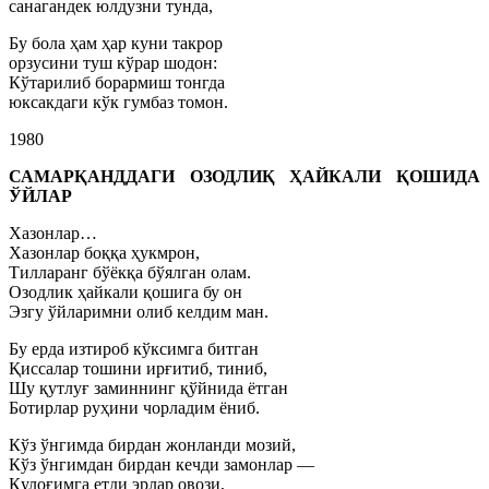
санагандек юлдузни тунда,
Бу бола ҳам ҳар куни такрор
орзусини туш кўрар шодон:
Кўтарилиб борармиш тонгда
юксакдаги кўк гумбаз томон.
1980
САМАРҚАНДДАГИ ОЗОДЛИҚ ҲАЙКАЛИ ҚОШИДА
ЎЙЛАР
Хазонлар…
Хазонлар боққа ҳукмрон,
Тилларанг бўёкқа бўялган олам.
Озодлик ҳайкали қошига бу он
Эзгу ўйларимни олиб келдим ман.
Бу ерда изтироб кўксимга битган
Қиссалар тошини ирғитиб, тиниб,
Шу қутлуғ заминнинг қўйнида ётган
Ботирлар руҳини чорладим ёниб.
Кўз ўнгимда бирдан жонланди мозий,
Кўз ўнгимдан бирдан кечди замонлар —
Қулоғимга етди эрлар овози,