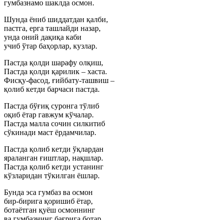
гумбазнамо шаклда осмон.
Шунда ёниб шиддатдан қалби,
пастга, ерга ташлайди назар,
унда оний дақиқа каби
учиб ўтар баҳорлар, кузлар.
Пастда қолди шарафу олқиш,
Пастда қолди қарилик – хаста.
Фисқу-фасод, ғийбату-ташвиш –
қолиб кетди барчаси пастда.
Пастда бўғиқ суронга тўлиб
оқиб ётар гавжум кўчалар.
Пастда малла сочин силкитиб
сўкинади маст ёрдамчилар.
Пастда қолиб кетди ўқлардан
яраланган ғиштлар, нақшлар.
Пастда қолиб кетди устанинг
кўзларидан тўкилган ёшлар.
Бунда эса гумбаз ва осмон
бир-бирига қоришиб ётар,
ботаётган қуёш осмоннинг
ва гумбазнинг бағрига ботар.