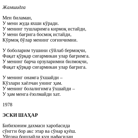
Жамшидга
Мен биламан,
У мени жуда яхши кўради.
У менинг тушларимга кирмоқ истайди,
У мени бағрига босмоқ истайди,
Кўрмоқ бўлар менинг соғинчимни.
У боболарим тушини сўйлаб бермоқчи,
Фақат қўрқар сиғармикан улар бағримга.
У менинг барча орзуларимни билмоқчи,
Фақат қўрқар сиғармикан улар бағрига.
У менинг онамга ўхшайди –
Кўзлари хаёлчан унинг ҳам.
У менинг болалигимга ўхшайди –
У ҳам менга ёзолмайди хат.
1978
ЭСКИ ШАҲАР
Бибихоним дахмаси харобасида
сўнгги бор акс этар ва сўнар қуёш.
Уйғона бошлайди кун нафасидан