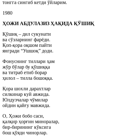
тонгга сингиб кетди ўйларим.
1980
ҲОЖИ АБДУЛАЗИЗ ҲАҚИДА ҚЎШИҚ
Қўшиқ – дил сукунати
ва сўзларнинг фарёди.
Қоп-қора оқшом пайти
янгради “Ушшоқ” доди.
Фонуснинг тиллари ҳам
жўр бўлар бу қўшиққа
ва титраб етиб борар
ҳилол – тилла бошоққа.
Қора шохли дарахтлар
силкинар куй авжида.
Юлдузчалар чўмилар
ойдин қайғу мавжида.
О, Ҳожи бобо саси,
қалқир ҳорғин миноралар,
бир-бирининг кўксига
бош қўяди чинорлар.