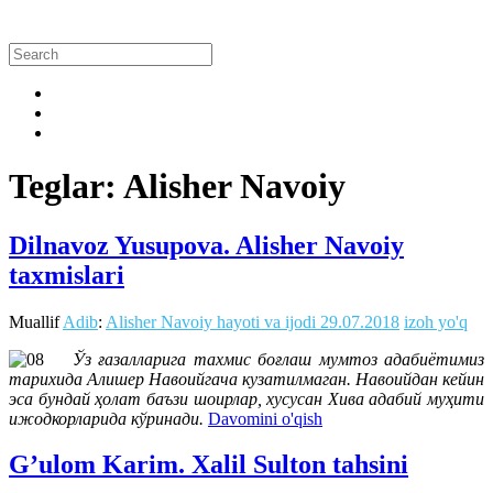
Teglar: Alisher Navoiy
Dilnavoz Yusupova. Alisher Navoiy
taxmislari
Muallif
Adib
:
Alisher Navoiy hayoti va ijodi
29.07.2018
izoh yo'q
Ўз ғазалларига тахмис боғлаш мумтоз адабиётимиз
тарихида Алишер Навоийгача кузатилмаган. Навоийдан кейин
эса бундай ҳолат баъзи шоирлар, хусусан Хива адабий муҳити
ижодкорларида кўринади.
Davomini o'qish
G’ulom Karim. Xalil Sulton tahsini