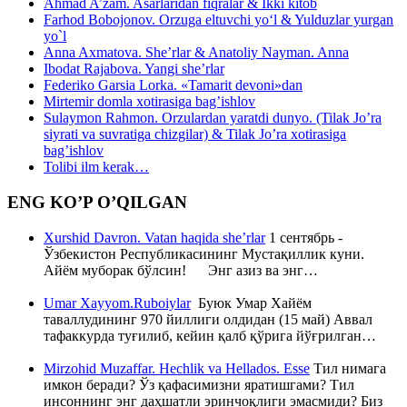
Ahmad A’zam. Asarlaridan fiqralar & Ikki kitob
Farhod Bobojonov. Orzuga eltuvchi yo‘l & Yulduzlar yurgan
yo`l
Anna Axmatova. She’rlar & Anatoliy Nayman. Anna
Ibodat Rajabova. Yangi she’rlar
Federiko Garsia Lorka. «Tamarit devoni»dan
Mirtemir domla xotirasiga bag’ishlov
Sulaymon Rahmon. Orzulardan yaratdi dunyo. (Tilak Jo’ra
siyrati va suvratiga chizgilar) & Tilak Jo’ra xotirasiga
bag’ishlov
Tolibi ilm kerak…
ENG KO’P O’QILGAN
Xurshid Davron. Vatan haqida she’rlar
1 сентябрь -
Ўзбекистон Республикасининг Мустақиллик куни.
Айём муборак бўлсин! Энг азиз ва энг…
Umar Xayyom.Ruboiylar
Буюк Умар Хайём
таваллудининг 970 йиллиги олдидан (15 май) Аввал
тафаккурда туғилиб, кейин қалб қўрига йўғрилган…
Mirzohid Muzaffar. Hechlik va Hellados. Esse
Тил нимага
имкон беради? Ўз қафасимизни яратишгами? Тил
инсоннинг энг даҳшатли эринчоқлиги эмасмиди? Биз