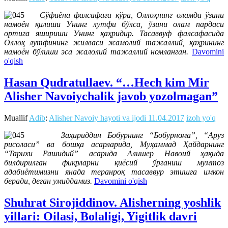
Сўфиёна фалсафага кўра, Оллоҳнинг оламда ўзини
намоён қилиши Унинг лутфи бўлса, ўзини олам пардаси
ортига яшириши Унинг қаҳридир. Тасаввуф фалсафасида
Оллоҳ лутфининг жилваси жамолий тажаллий, қаҳрининг
намоён бўлиши эса жалолий тажаллий номланган.
Davomini
o'qish
Hasan Qudratullaev. “…Hech kim Mir
Alisher Navoiychalik javob yozolmagan”
Muallif
Adib
:
Alisher Navoiy hayoti va ijodi
11.04.2017
izoh yo'q
Заҳириддин Бобурнинг “Бобурнома”, “Аруз
рисоласи” ва бошқа асарларида, Муҳаммад Ҳайдарнинг
“Тарихи Рашидий” асарида Алишер Навоий ҳақида
билдирилган фикрларни қиёсий ўрганиш мумтоз
адабиётимизни янада теранроқ тасаввур этишга имкон
беради, деган умиддамиз.
Davomini o'qish
Shuhrat Sirojiddinov. Alisherning yoshlik
yillari: Oilasi, Bolaligi, Yigitlik davri