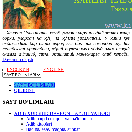
Ҳазрат Навоийнинг ижод уммони ичра шундай жавоҳирлар
борки, улардан на кўз, на кўнгил узолмайсиз. У киши кўз
олдимиздаги бир сариқ япроқ ёки бир боғ сомондан шундай
ташбеҳлар яратадики, кўриб турганимиз оддий олам илоҳий
оламга айланиб, сизни жаннатий маъволарга олиб кетади.
Davomini o'qish
РУССКИЙ
ENGLISH
SAYT BO'LIMLARI
QIDIRISH
SAYT BO’LIMLARI
ADIB XURSHID DAVRON HAYOTI VA IJODI
Adib haqida maqola va ma'lumotlar
Adib kitoblari
Badiha, esse, maqola, suhbat