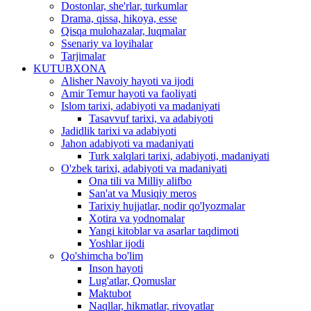
Dostonlar, she'rlar, turkumlar
Drama, qissa, hikoya, esse
Qisqa mulohazalar, luqmalar
Ssenariy va loyihalar
Tarjimalar
KUTUBXONA
Alisher Navoiy hayoti va ijodi
Amir Temur hayoti va faoliyati
Islom tarixi, adabiyoti va madaniyati
Tasavvuf tarixi, va adabiyoti
Jadidlik tarixi va adabiyoti
Jahon adabiyoti va madaniyati
Turk xalqlari tarixi, adabiyoti, madaniyati
O'zbek tarixi, adabiyoti va madaniyati
Ona tili va Milliy alifbo
San'at va Musiqiy meros
Tarixiy hujjatlar, nodir qo'lyozmalar
Xotira va yodnomalar
Yangi kitoblar va asarlar taqdimoti
Yoshlar ijodi
Qo'shimcha bo'lim
Inson hayoti
Lug'atlar, Qomuslar
Maktubot
Naqllar, hikmatlar, rivoyatlar