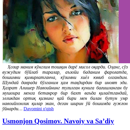
Ҳозир маним кўнглим тошқин дарё мисол оқарди. Оҳанг, сўз
вужудим бўйлаб таралар, аъзойи баданим фароғатда,
бошимни қимирлатганча, кўзимни хиёл юмиб олгандим.
Шундай даврада бўлганим ҳам тақдирдан бир иноят эди.
Ҳазрат Алишер Навоийнинг туғилган кунига бағишланган бу
мушоира менга бетакрор бир бахт ваъда қилаётгандай,
элликдан ортиқ қизнинг қай бири мен билан бутун умр
навоийхонлик қилар экан, деган ширин ўй бошимда ғужғон
ўйнарди…
Davomini o'qish
Usmonjon Qosimov. Navoiy va Sa’diy