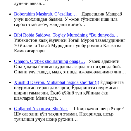
дунёни аввал…
Boborahim Mashrab. G’azallar,…
Дарвешлик Машраб
учун шоҳликдан баланд. У «жон тўтисини ишқ ила
сарбоз этай деб», жандани кийиб…
Bibi Robia Saidova. Tog‘ay Murodning “Bu dunyoda…
Ўзбекистон халқ ёзувчиси Тоғай Мурод таваллудининг
70 йиллиги Тоғай Муроднинг ушбу романи Кафка ва
Камю асарлари…
Onajon. O’zbek shoirlarining onaga…
Ўзбек адабиёти
Она ҳақида ёзилган дурдона асарларга ниҳоятда бой.
Онани улуғлашда, мадҳ этишда ижодкорларимиз чин…
Xurshid Davron. Muhabbat haqida she’rlar (I)
Ёдларингга
олурмисан сирли дамларни, Ёдларингга олурмисан
ширин ғамларни, Ёқиб қўйиб тун қўйнида ёки
шамларни Мени ёдга…
Guljamol Asqarova. She’rlar.
Шоир қачон шеър ёзади?
Шу саволни кўп таҳлил этаман. Назаримда, шеър
туғилиши учун шоир руҳини…