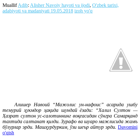
Muallif
Adib
:
Alisher Navoiy hayoti va ijodi
,
O'zbek tarixi,
adabiyoti va madaniyati
19.05.2018
izoh yo'q
Алишер Навоий “Мажолис ун-нафоис” асарида ушбу
темурий ҳукмдор ҳақида шундай ёзади: “Халил Султон —
Ҳазрат султон ус-салотиннинг воқеасидан сўнгра Самарқанд
тахтида салтанат қилди. Зурафо ва шуаро мажлисида жамъ
бўлурлар эрди. Машҳурдурким, ўзи шеър айтур эрди.
Davomini
o'qish