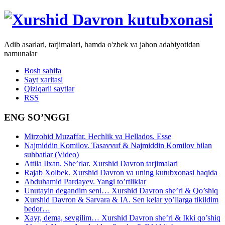
Adib asarlari, tarjimalari, hamda o'zbek va jahon adabiyotidan
namunalar
Bosh sahifa
Sayt xaritasi
Qiziqarli saytlar
RSS
ENG SO’NGGI
Mirzohid Muzaffar. Hechlik va Hellados. Esse
Najmiddin Komilov. Tasavvuf & Najmiddin Komilov bilan
suhbatlar (Video)
Attila Ilxan. She’rlar. Xurshid Davron tarjimalari
Rajab Xolbek. Xurshid Davron va uning kutubxonasi haqida
Abduhamid Pardayev. Yangi to’rtliklar
Unutayin degandim seni… Xurshid Davron she’ri & Qo’shiq
Xurshid Davron & Sarvara & IA. Sen kelar yo’llarga tikildim
bedor…
Xayr, dema, sevgilim… Xurshid Davron she’ri & Ikki qo’shiq