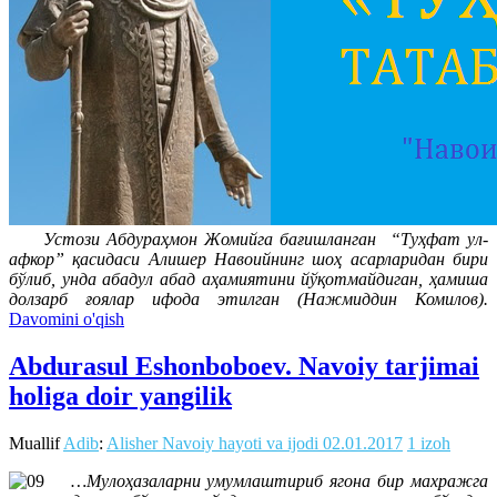
Устози Абдураҳмон Жомийга бағишланган “Туҳфат ул-
афкор” қасидаси Алишер Навоийнинг шоҳ асарларидан бири
бўлиб, унда абадул абад аҳамиятини йўқотмайдиган, ҳамиша
долзарб ғоялар ифода этилган (Нажмиддин Комилов).
Davomini o'qish
Abdurasul Eshonboboev. Navoiy tarjimai
holiga doir yangilik
Muallif
Adib
:
Alisher Navoiy hayoti va ijodi
02.01.2017
1 izoh
…Мулоҳазаларни умумлаштириб ягона бир махражга