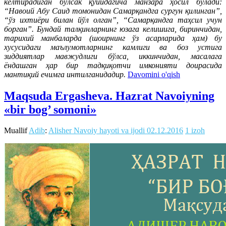
келтирадиган бўлсак қуйидагича манзара ҳосил бўлади:
“Навоий Абу Саид томонидан Самарқандга сургун қилинган”,
“ўз ихтиёри билан йўл олган”, “Самарқандга таҳсил учун
борган”. Бундай талқинларнинг юзага келишига, биринчидан,
тарихий манбаларда (шоирнинг ўз асарларида ҳам) бу
хусусидаги маълумотларнинг камлиги ва боз устига
зиддиятлар мавжудлиги бўлса, иккинчидан, масалага
ёндашган ҳар бир тадқиқотчи имконияти доирасида
мантиқий ечимга интилганидадир.
Davomini o'qish
Maqsuda Ergasheva. Hazrat Navoiyning
«bir bog’ somoni»
Muallif
Adib
:
Alisher Navoiy hayoti va ijodi
02.12.2016
1 izoh