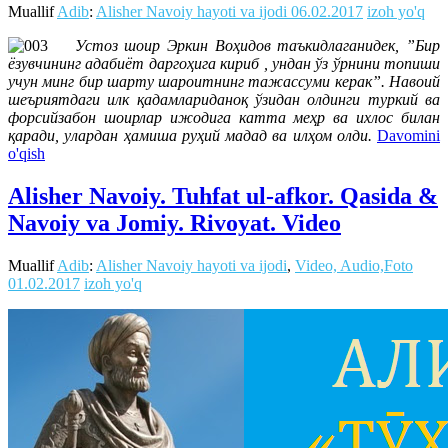
Muallif
Adib
:
Alisher Navoiy hayoti va ijodi
06.02.2017
izoh yo'q
Устоз шоир Эркин Воҳидов таъкидлаганидек, ”Бир
ёзувчининг адабиёт даргоҳига кириб , ундан ўз ўрнини топиши
учун минг бир шарту шароитнинг тажассуми керак”. Навоий
шеъриятдаги илк қадамлариданоқ ўзидан олдинги туркий ва
форсийзабон шоирлар ижодига катта меҳр ва ихлос билан
қаради, улардан ҳамиша руҳий мадад ва илҳом олди.
Davomini
o'qish
Alisher Navoiy. Tuhfat ul-afkor. Qasida &
Navoiy va Jomiy. Rivoyat. Video
Muallif
Adib
:
Alisher Navoiy hayoti va ijodi
,
Video, Audio,Foto
01.02.2017
izoh yo'q