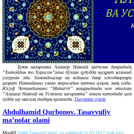
Буюк шоиримиз Алишер Навоий ҳаётлик давридаёқ
“Хитойдин то Хуросон”гача бўлган ҳудудда шуҳрат қозониб
улгурган эди. Замондошлар ва кейинги давр ижодкорлари
ҳазрат Навоийнинг улкан меросидан катта илҳом, завқ олди.
Юсуф Четиндоғнинг “Muharrir” нашриётида чоп этилган
“Алишер Навоий ва Усмонли шеърияти” номли китобида ҳам
худди шу масала тадқиқ қилинади.
Davomini o'qish
Abdulhamid Qurbonov. Tasavvufiy
ma’nolar olami
Muallif
Adib
:
Tasavvuf tarixi, va adabiyoti
11.05.2017
izoh yo'q