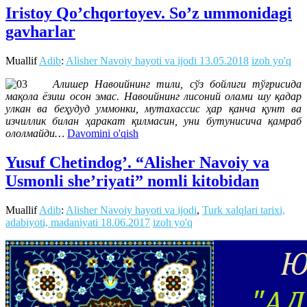
Iristoy Qo’chqortoyev. So’z ummonidagi
gavharlar
Muallif
Adib
:
Alisher Navoiy hayoti va ijodi
13.05.2018
izoh yo'q
Алишер Навоийнинг тили, сўз бойлиги тўғрисида
мақола ёзиш осон эмас. Навоийнинг лисоний олами шу қадар
улкан ва беҳудуд уммонки, мутахассис ҳар қанча қунт ва
изчиллик билан ҳаракат қилмасин, уни бутунисича қамраб
ололмайди…
Davomini o'qish
Yusuf Chetindog’. “Alisher Navoiy va
Usmonli she’riyati” nomli kitobidan
Muallif
Adib
:
Alisher Navoiy hayoti va ijodi
,
Turk xalqlari tarixi,
adabiyoti, madaniyati
18.06.2017
izoh yo'q