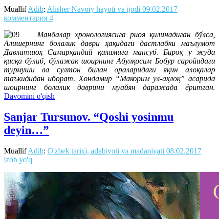
Muallif
Adib
:
Alisher Navoiy hayoti va ijodi
09.02.2017
комментария 4
Манбалар хронологиясига риоя қилинадиган бўлса,
Алишернинг болалик даври ҳақидаги дастлабки маълумот
Давлатшоҳ Самарқандий қаламига мансуб. Бироқ у жуда
қисқа бўлиб, бўлажак шоирнинг Абулқосим Бобур саройидаги
турмуши ва султон билан ораларидаги яқин алоқалар
таъкидидан иборат. Хондамир “Макорим ул-аҳлоқ” асарида
шоирнинг болалик даврини муайян даражада ёритган.
Davomini o'qish
Sanjar Tursunov. “Qoshi yosinmu
deyin…”
Muallif
Adib
:
O'zbek tarixi, adabiyoti va madaniyati
08.02.2017
izoh yo'q