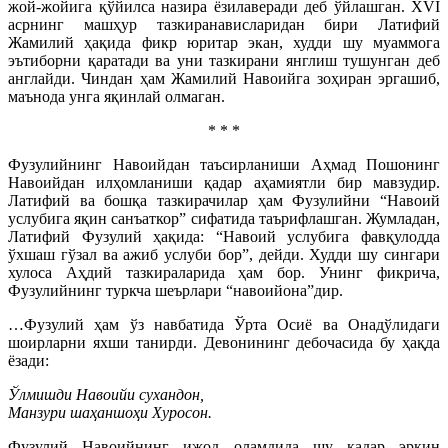
жой-жойига қўйилса назира ёзилаверади деб ўйлашган. XVI
асрнинг машҳур тазкиранависларидан бири Латифий
Жамилий ҳақида фикр юритар экан, худди шу муаммога
эътиборни қаратади ва уни тазкирани янглиш тушунган деб
англайди. Чиндан ҳам Жамилий Навоийга зоҳиран эргашиб,
маънода унга яқинлай олмаган.
* * *
Фузулийнинг Навоийдан таъсирланиши Аҳмад Пошонинг
Навоийдан илҳомланиши қадар аҳамиятли бир мавзудир.
Латифий ва бошқа тазкирачилар ҳам Фузулийни “Навоий
услубига яқин санъаткор” сифатида таърифлашган. Жумладан,
Латифий Фузулий ҳақида: “Навоий услубига фавқулодда
ўхшаш гўзал ва ажиб услуби бор”, дейди. Худди шу сингари
хулоса Аҳдий тазкираларида ҳам бор. Унинг фикрича,
Фузулийнинг туркча шеърлари “навоийона”дир.
…Фузулий ҳам ўз навбатида Ўрта Осиё ва Онадўлидаги
шоирларни яхши танирди. Девонининг дебочасида бу ҳақда
ёзади:
Ўлмишди Навоийи сухандон,
Манзури шаҳаншоҳи Хуросон.
Фузулий Навоийнинг ижод оламдида шу қадар эркин