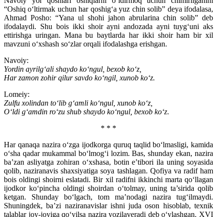
Navoiy yor qoshlari oshiqlarni o‘ldirmoq uchun chimirilganini
“Oshiq o‘ltirmak uchun har qoshig‘a yuz chin solib” deya ifodalasa,
Ahmad Posho: “Yana ul shohi jahon abrularina chin solib” deb
ifodalaydi. Shu bois ikki shoir ayni andozada ayni tuyg‘uni aks
ettirishga uringan. Mana bu baytlarda har ikki shoir ham bir xil
mavzuni o‘xshash so‘zlar orqali ifodalashga erishgan.
Navoiy:
Yordin ayrilg‘ali shaydo ko‘ngul, bexob ko‘z,
Har zamon zohir qilur savdo ko‘ngil, xunob ko‘z.
Lomeiy:
Zulfu xolindan to‘lib g‘amli ko‘ngul, xunob ko‘z,
O‘ldi g‘amdin ro‘zu shub shaydo ko‘ngul, bexob ko‘z
.
* * *
Har qanaqa nazira o‘zga ijodkorga quruq taqlid bo‘lmasligi, kamida
o‘sha qadar mukammal bo‘lmog‘i lozim. Bas, shunday ekan, nazira
ba’zan asliyatga zohiran o‘xshasa, botin e’tibori ila uning soyasida
qolib, naziranavis shaxsiyatiga soya tashlagan. Qofiya va radif ham
bois oldingi shoirni eslatadi. Bir xil radifni ikkinchi marta qo‘llagan
ijodkor ko‘pincha oldingi shoirdan o‘tolmay, uning ta’sirida qolib
ketgan. Shunday bo‘lgach, tom ma’nodagi nazira tug‘ilmaydi.
Shuningdek, ba’zi naziranavislar ishni juda oson hisoblab, texnik
talablar joy-joyiga qo‘yilsa nazira yozilaveradi deb o‘ylashgan. XVI