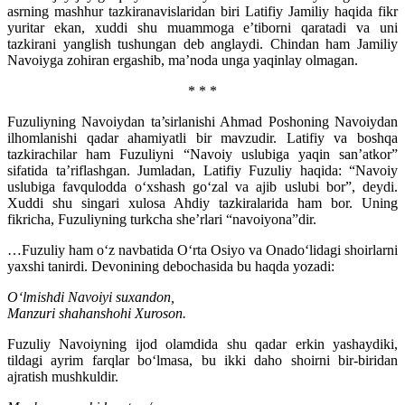
asrning mashhur tazkiranavislaridan biri Latifiy Jamiliy haqida fikr
yuritar ekan, xuddi shu muammoga e’tiborni qaratadi va uni
tazkirani yanglish tushungan deb anglaydi. Chindan ham Jamiliy
Navoiyga zohiran ergashib, ma’noda unga yaqinlay olmagan.
* * *
Fuzuliyning Navoiydan ta’sirlanishi Ahmad Poshoning Navoiydan
ilhomlanishi qadar ahamiyatli bir mavzudir. Latifiy va boshqa
tazkirachilar ham Fuzuliyni “Navoiy uslubiga yaqin san’atkor”
sifatida ta’riflashgan. Jumladan, Latifiy Fuzuliy haqida: “Navoiy
uslubiga favqulodda o‘xshash go‘zal va ajib uslubi bor”, deydi.
Xuddi shu singari xulosa Ahdiy tazkiralarida ham bor. Uning
fikricha, Fuzuliyning turkcha she’rlari “navoiyona”dir.
…Fuzuliy ham o‘z navbatida O‘rta Osiyo va Onado‘lidagi shoirlarni
yaxshi tanirdi. Devonining debochasida bu haqda yozadi:
O‘lmishdi Navoiyi suxandon,
Manzuri shahanshohi Xuroson.
Fuzuliy Navoiyning ijod olamdida shu qadar erkin yashaydiki,
tildagi ayrim farqlar bo‘lmasa, bu ikki daho shoirni bir-biridan
ajratish mushkuldir.