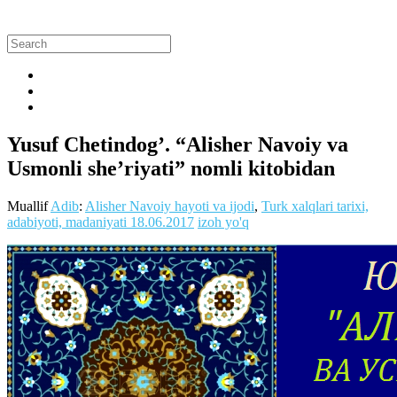
Yusuf Chetindog’. “Alisher Navoiy va
Usmonli she’riyati” nomli kitobidan
Muallif
Adib
:
Alisher Navoiy hayoti va ijodi
,
Turk xalqlari tarixi,
adabiyoti, madaniyati
18.06.2017
izoh yo'q