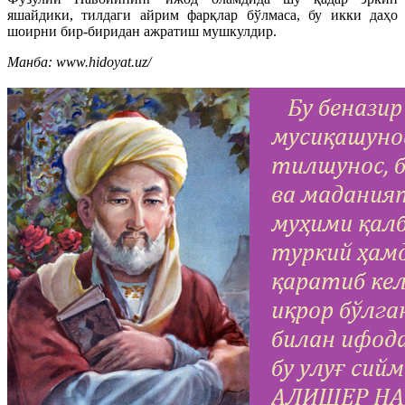
яшайдики, тилдаги айрим фарқлар бўлмаса, бу икки даҳо
шоирни бир-биридан ажратиш мушкулдир.
Манба: www.hidoyat.uz/