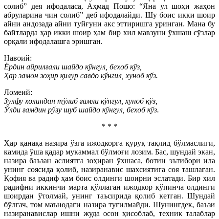
солиб” дея ифодаласа, Аҳмад Пошо: “Яна ул шоҳи жаҳон
абруларина чин солиб” деб ифодалайди. Шу боис икки шоир
айни андозада айни туйғуни акс эттиришга уринган. Мана бу
байтларда ҳар икки шоир ҳам бир хил мавзуни ўхшаш сўзлар
орқали ифодалашга эришган.
Навоий:
Ёрдин айрилғали шайдо кўнгул, бехоб кўз,
Ҳар замон зоҳир қилур савдо кўнгил, хуноб кўз.
Ломеий:
Зулфу холиндан тўлиб ғамли кўнгул, хуноб кўз,
Ўлди ғамдин рўзу шуб шайдо кўнгул, бехоб кўз
.
* * *
Ҳар қанақа назира ўзга ижодкорга қуруқ тақлид бўлмаслиги,
камида ўша қадар мукаммал бўлмоғи лозим. Бас, шундай экан,
назира баъзан аслиятга зоҳиран ўхшаса, ботин эътибори ила
унинг соясида қолиб, назиранавис шахсиятига соя ташлаган.
Қофия ва радиф ҳам боис олдинги шоирни эслатади. Бир хил
радифни иккинчи марта қўллаган ижодкор кўпинча олдинги
шоирдан ўтолмай, унинг таъсирида қолиб кетган. Шундай
бўлгач, том маънодаги назира туғилмайди. Шунингдек, баъзи
назиранавислар ишни жуда осон ҳисоблаб, техник талаблар