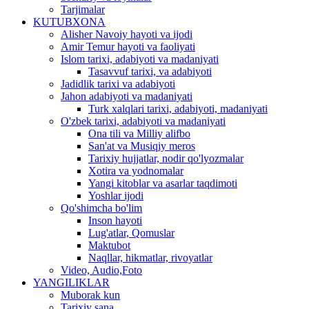
Tarjimalar
KUTUBXONA
Alisher Navoiy hayoti va ijodi
Amir Temur hayoti va faoliyati
Islom tarixi, adabiyoti va madaniyati
Tasavvuf tarixi, va adabiyoti
Jadidlik tarixi va adabiyoti
Jahon adabiyoti va madaniyati
Turk xalqlari tarixi, adabiyoti, madaniyati
O'zbek tarixi, adabiyoti va madaniyati
Ona tili va Milliy alifbo
San'at va Musiqiy meros
Tarixiy hujjatlar, nodir qo'lyozmalar
Xotira va yodnomalar
Yangi kitoblar va asarlar taqdimoti
Yoshlar ijodi
Qo'shimcha bo'lim
Inson hayoti
Lug'atlar, Qomuslar
Maktubot
Naqllar, hikmatlar, rivoyatlar
Video, Audio,Foto
YANGILIKLAR
Muborak kun
Tarixiy sana