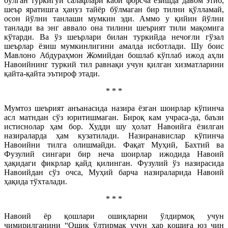
бўлган туркигўй салафлари каби форсча ёзишда давом этиб,
шеър яратишга ҳануз тайёр бўлмаган бир тилни қўлламай,
осон йўлни танлаши мумкин эди. Аммо у қийин йўлни
танлади ва энг аввало она тилини шеърият тили мақомига
кўтарди. Ва ўз шеърлари билан туркийда нечоғли гўзал
шеърлар ёзиш мумкинлигини амалда исботлади. Шу боис
Мавлоно Абдураҳмон Жомийдан бошлаб кўплаб ижод аҳли
Навоийнинг туркий тил равнақи учун қилган хизматларини
қайта-қайта эътироф этади.
* * *
Мумтоз шеърият анъанасида назира ёзган шоирлар кўпинча
асл матндан сўз юритишмаган. Бироқ кам учраса-да, баъзи
истиснолар ҳам бор. Худди шу ҳолат Навоийга ёзилган
назираларда ҳам кузатилади. Назиранавислар кўпинча
Навоийни тилга олишмайди. Фақат Муҳий, Бахтий ва
Фузулий сингари бир неча шоирлар ижодида Навоий
ҳақидаги фикрлар қайд қилинган. Фузулий ўз назирасида
Навоийдан сўз очса, Муҳий барча назираларида Навоий
ҳақида тўхталади.
* * *
Навоий ёр қошлари ошиқларни ўлдирмоқ учун
чимирилганини “Ошиқ ўлтирмак учун ҳар қошиға юз чин