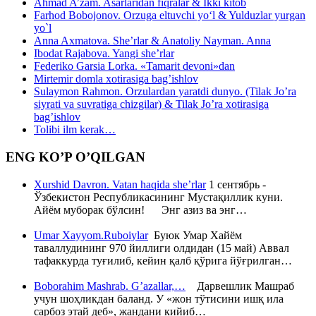
Ahmad A’zam. Asarlaridan fiqralar & Ikki kitob
Farhod Bobojonov. Orzuga eltuvchi yo‘l & Yulduzlar yurgan
yo`l
Anna Axmatova. She’rlar & Anatoliy Nayman. Anna
Ibodat Rajabova. Yangi she’rlar
Federiko Garsia Lorka. «Tamarit devoni»dan
Mirtemir domla xotirasiga bag’ishlov
Sulaymon Rahmon. Orzulardan yaratdi dunyo. (Tilak Jo’ra
siyrati va suvratiga chizgilar) & Tilak Jo’ra xotirasiga
bag’ishlov
Tolibi ilm kerak…
ENG KO’P O’QILGAN
Xurshid Davron. Vatan haqida she’rlar
1 сентябрь -
Ўзбекистон Республикасининг Мустақиллик куни.
Айём муборак бўлсин! Энг азиз ва энг…
Umar Xayyom.Ruboiylar
Буюк Умар Хайём
таваллудининг 970 йиллиги олдидан (15 май) Аввал
тафаккурда туғилиб, кейин қалб қўрига йўғрилган…
Boborahim Mashrab. G’azallar,…
Дарвешлик Машраб
учун шоҳликдан баланд. У «жон тўтисини ишқ ила
сарбоз этай деб», жандани кийиб…