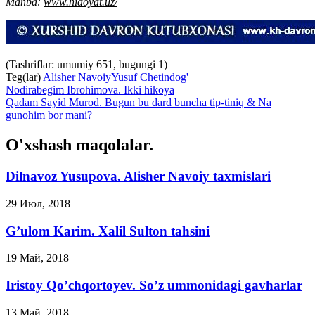
Manba:
www.hidoyat.uz/
(Tashriflar: umumiy 651, bugungi 1)
Teg(lar)
Alisher Navoiy
Yusuf Chetindog'
Nodirabegim Ibrohimova. Ikki hikoya
Qadam Sayid Murod. Bugun bu dard buncha tip-tiniq & Na
gunohim bor mani?
O'xshash maqolalar.
Dilnavoz Yusupova. Alisher Navoiy taxmislari
29 Июл, 2018
G’ulom Karim. Xalil Sulton tahsini
19 Май, 2018
Iristoy Qo’chqortoyev. So’z ummonidagi gavharlar
13 Май, 2018