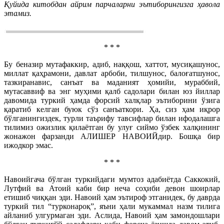
Қуйида китобдан айрим парчаларни эътиборингизга ҳавола
этамиз.
* * *
Бу беназир мутафаккир, адиб, наққош, хаттот, мусиқашунос,
миллат қаҳрамони, давлат арбоби, тилшунос, балоғатшунос,
тазкиранавис, санъат ва маданият ҳомийи, мураббий,
мутасаввиф ва энг муҳими қалб садолари билан юз йиллар
давомида туркий ҳамда форсий халқлар эътиборини ўзига
қаратиб келган буюк сўз санъаткори. Ҳа, сиз ҳам иқрор
бўлганингиздек, турли таърифу тавсифлар билан ифодалашга
тилимиз ожизлик қилаётган бу улуғ сиймо ўзбек халқининг
жонажон фарзанди АЛИШЕР НАВОИЙдир. Бошқа бир
ижодкор эмас.
* * *
Навоийгача бўлган туркийдаги мумтоз адабиётда Саккокий,
Лутфий ва Атоий каби бир неча соҳиби девон шоирлар
етишиб чиққан эди. Навоий ҳам эътироф этганидек, бу даврда
туркий тил “турконароқ”, яъни ҳали мукаммал назм тилига
айланиб улгурмаган эди. Аслида, Навоий ҳам замондошлари