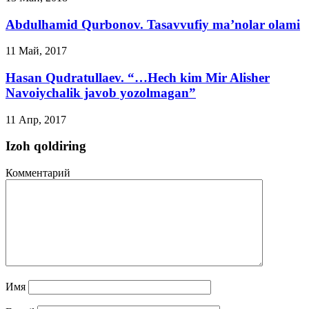
Abdulhamid Qurbonov. Tasavvufiy ma’nolar olami
11 Май, 2017
Hasan Qudratullaev. “…Hech kim Mir Alisher
Navoiychalik javob yozolmagan”
11 Апр, 2017
Izoh qoldiring
Комментарий
Имя