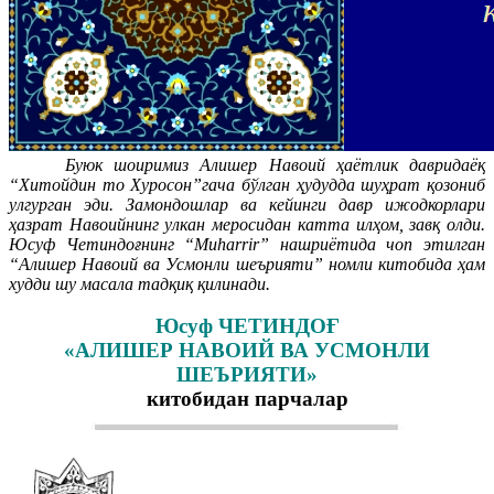
Буюк шоиримиз Алишер Навоий ҳаётлик давридаёқ
“Хитойдин то Хуросон”гача бўлган ҳудудда шуҳрат қозониб
улгурган эди. Замондошлар ва кейинги давр ижодкорлари
ҳазрат Навоийнинг улкан меросидан катта илҳом, завқ олди.
Юсуф Четиндоғнинг “Muharrir” нашриётида чоп этилган
“Алишер Навоий ва Усмонли шеърияти” номли китобида ҳам
худди шу масала тадқиқ қилинади.
Юсуф ЧЕТИНДОҒ
«АЛИШЕР НАВОИЙ ВА УСМОНЛИ
ШЕЪРИЯТИ»
китобидан парчалар