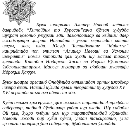
Буюк шоиримиз Алишер Навоий ҳаётлик
давридаёқ “Хитойдин то Хуросон”гача бўлган ҳудудда
шуҳрат қозониб улгурган эди. Замондошлар ва кейинги давр
ижодкорлари ҳазрат Навоийнинг улкан меросидан катта
илҳом, завқ олди. Юсуф Четиндоғнинг “Muharrir”
нашриётида чоп этилган “Алишер Навоий ва Усмонли
шеърияти” номли китобида ҳам худди шу масала тадқиқ
қилинади. Китобни Нодирхон Ҳасан ва Роҳила Рўзмонова
ўзбекчалаштирган. Масъул муҳаррир ва сўзбоши муаллифи
Иброҳим Ҳаққул.
Буюк шоирга эргашиб Онадўлида олтмишдан ортиқ ижодкор
назира ёзган. Навоий йўлида қалам тебратиш бу ҳудудда XV –
XVI асрларда анъанага айланган эди.
Қуёш оламга ҳам ёруғлик, ҳам иссиқлик таратади. Атрофдаги
сайёралар, табиий йўлдошлар ундан нур олади. Шу сабабли
Ой ҳам, Зуҳро юлдузи ҳам нур таратаётгандай кўринади.
Навоий ижоди бир қуёш бўлса, ундан таъсирланиб, унга
эргашган шоирлар ўша сайёралар, йўлдошларга ўхшайди.