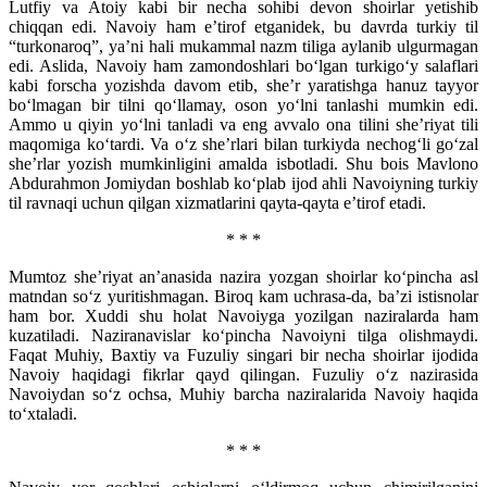
Lutfiy va Atoiy kabi bir necha sohibi devon shoirlar yetishib
chiqqan edi. Navoiy ham e’tirof etganidek, bu davrda turkiy til
“turkonaroq”, ya’ni hali mukammal nazm tiliga aylanib ulgurmagan
edi. Aslida, Navoiy ham zamondoshlari bo‘lgan turkigo‘y salaflari
kabi forscha yozishda davom etib, she’r yaratishga hanuz tayyor
bo‘lmagan bir tilni qo‘llamay, oson yo‘lni tanlashi mumkin edi.
Ammo u qiyin yo‘lni tanladi va eng avvalo ona tilini she’riyat tili
maqomiga ko‘tardi. Va o‘z she’rlari bilan turkiyda nechog‘li go‘zal
she’rlar yozish mumkinligini amalda isbotladi. Shu bois Mavlono
Abdurahmon Jomiydan boshlab ko‘plab ijod ahli Navoiyning turkiy
til ravnaqi uchun qilgan xizmatlarini qayta-qayta e’tirof etadi.
* * *
Mumtoz she’riyat an’anasida nazira yozgan shoirlar ko‘pincha asl
matndan so‘z yuritishmagan. Biroq kam uchrasa-da, ba’zi istisnolar
ham bor. Xuddi shu holat Navoiyga yozilgan naziralarda ham
kuzatiladi. Naziranavislar ko‘pincha Navoiyni tilga olishmaydi.
Faqat Muhiy, Baxtiy va Fuzuliy singari bir necha shoirlar ijodida
Navoiy haqidagi fikrlar qayd qilingan. Fuzuliy o‘z nazirasida
Navoiydan so‘z ochsa, Muhiy barcha naziralarida Navoiy haqida
to‘xtaladi.
* * *