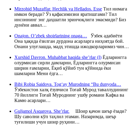
Mirzohid Muzaffar. Hechlik va Hellados. Esse
Тил нимага
имкон беради? Ўз қафасимизни яратишгами? Тил
инсоннинг энг даҳшатли эринчоқлиги эмасмиди? Биз
дунёни аввал…
Onajon. O’zbek shoirlarining onaga…
Ўзбек адабиёти
Она ҳақида ёзилган дурдона асарларга ниҳоятда бой.
Онани улуғлашда, мадҳ этишда ижодкорларимиз чин…
Xurshid Davron. Muhabbat haqida she’rlar (I)
Ёдларингга
олурмисан сирли дамларни, Ёдларингга олурмисан
ширин ғамларни, Ёқиб қўйиб тун қўйнида ёки
шамларни Мени ёдга…
Bibi Robia Saidova. Tog‘ay Murodning “Bu dunyoda…
Ўзбекистон халқ ёзувчиси Тоғай Мурод таваллудининг
70 йиллиги Тоғай Муроднинг ушбу романи Кафка ва
Камю асарлари…
Guljamol Asqarova. She’rlar.
Шоир қачон шеър ёзади?
Шу саволни кўп таҳлил этаман. Назаримда, шеър
туғилиши учун шоир руҳини…