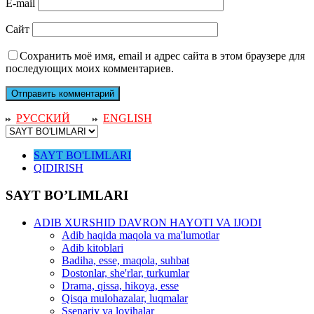
E-mail
Сайт
Сохранить моё имя, email и адрес сайта в этом браузере для
последующих моих комментариев.
РУССКИЙ
ENGLISH
SAYT BO'LIMLARI
QIDIRISH
SAYT BO’LIMLARI
ADIB XURSHID DAVRON HAYOTI VA IJODI
Adib haqida maqola va ma'lumotlar
Adib kitoblari
Badiha, esse, maqola, suhbat
Dostonlar, she'rlar, turkumlar
Drama, qissa, hikoya, esse
Qisqa mulohazalar, luqmalar
Ssenariy va loyihalar