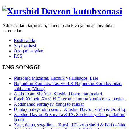
Adib asarlari, tarjimalari, hamda o'zbek va jahon adabiyotidan
namunalar
Bosh sahifa
Sayt xaritasi
Qiziqarli saytlar
RSS
ENG SO’NGGI
Mirzohid Muzaffar. Hechlik va Hellados. Esse
Najmiddin Komilov. Tasavvuf & Najmiddin Komilov bilan
suhbatlar (Video)
Attila Ilxan. She’rlar. Xurshid Davron tarjimalari
Rajab Xolbek. Xurshid Davron va uning kutubxonasi haqida
Abduhamid Pardayev. Yangi to’rtliklar
Unutayin degandim seni… Xurshid Davron she’ri & Qo’shiq
Xurshid Davron & Sarvara & IA. Sen kelar yo’llarga tikildim
bedor…
Xayr, dema, sevgilim… Xurshid Davron she’ri & Ikki qo’shiq