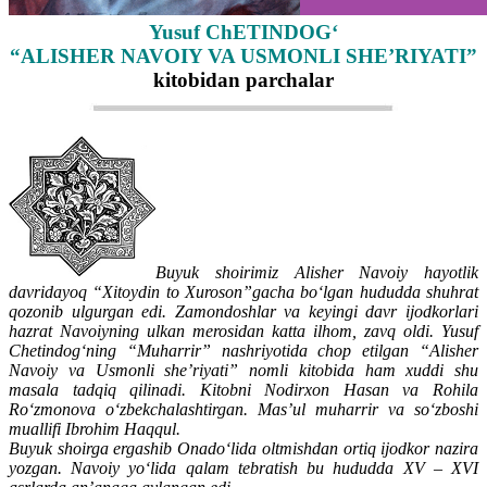
Yusuf ChЕTINDOG‘
“ALISHЕR NAVOIY VA USMONLI SHE’RIYATI”
kitobidan parchalar
Buyuk shoirimiz Alisher Navoiy hayotlik
davridayoq “Xitoydin to Xuroson”gacha bo‘lgan hududda shuhrat
qozonib ulgurgan edi. Zamondoshlar va keyingi davr ijodkorlari
hazrat Navoiyning ulkan merosidan katta ilhom, zavq oldi. Yusuf
Chetindog‘ning “Muharrir” nashriyotida chop etilgan “Alisher
Navoiy va Usmonli she’riyati” nomli kitobida ham xuddi shu
masala tadqiq qilinadi. Kitobni Nodirxon Hasan va Rohila
Ro‘zmonova o‘zbekchalashtirgan. Mas’ul muharrir va so‘zboshi
muallifi Ibrohim Haqqul.
Buyuk shoirga ergashib Onado‘lida oltmishdan ortiq ijodkor nazira
yozgan. Navoiy yo‘lida qalam tebratish bu hududda XV – XVI