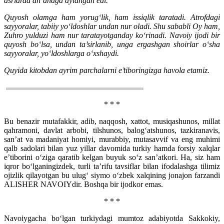
asrlarda an’anaga aylangan edi.
Quyosh olamga ham yorug‘lik, ham issiqlik taratadi. Atrofdagi
sayyoralar, tabiiy yo‘ldoshlar undan nur oladi. Shu sababli Oy ham,
Zuhro yulduzi ham nur taratayotganday ko‘rinadi. Navoiy ijodi bir
quyosh bo‘lsa, undan ta’sirlanib, unga ergashgan shoirlar o‘sha
sayyoralar, yo‘ldoshlarga o‘xshaydi.
Quyida kitobdan ayrim parchalarni e’tiboringizga havola etamiz.
* * *
Bu benazir mutafakkir, adib, naqqosh, xattot, musiqashunos, millat
qahramoni, davlat arbobi, tilshunos, balog‘atshunos, tazkiranavis,
san’at va madaniyat homiyi, murabbiy, mutasavvif va eng muhimi
qalb sadolari bilan yuz yillar davomida turkiy hamda forsiy xalqlar
e’tiborini o‘ziga qaratib kelgan buyuk so‘z san’atkori. Ha, siz ham
iqror bo‘lganingizdek, turli ta’rifu tavsiflar bilan ifodalashga tilimiz
ojizlik qilayotgan bu ulug‘ siymo o‘zbek xalqining jonajon farzandi
ALISHЕR NAVOIYdir. Boshqa bir ijodkor emas.
* * *
Navoiygacha bo‘lgan turkiydagi mumtoz adabiyotda Sakkokiy,