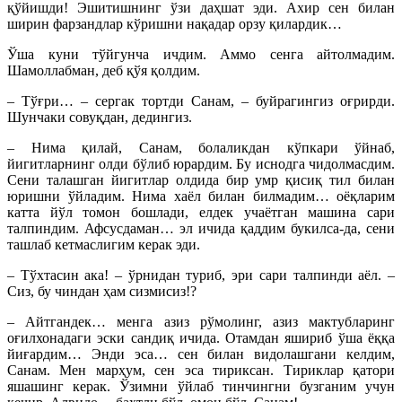
қўйишди! Эшитишнинг ўзи даҳшат эди. Ахир сен билан
ширин фарзандлар кўришни нақадар орзу қилардик…
Ўша куни тўйгунча ичдим. Аммо сенга айтолмадим.
Шамоллабман, деб қўя қолдим.
– Тўғри… – сергак тортди Санам, – буйрагингиз оғрирди.
Шунчаки совуқдан, дедингиз.
– Нима қилай, Санам, болаликдан кўпкари ўйнаб,
йигитларнинг олди бўлиб юрардим. Бу иснодга чидолмасдим.
Сени талашган йигитлар олдида бир умр қисиқ тил билан
юришни ўйладим. Нима хаёл билан билмадим… оёқларим
катта йўл томон бошлади, елдек учаётган машина сари
талпиндим. Афсусдаман… эл ичида қаддим букилса-да, сени
ташлаб кетмаслигим керак эди.
– Тўхтасин ака! – ўрнидан туриб, эри сари талпинди аёл. –
Сиз, бу чиндан ҳам сизмисиз!?
– Айтгандек… менга азиз рўмолинг, азиз мактубларинг
оғилхонадаги эски сандиқ ичида. Отамдан яшириб ўша ёққа
йиғардим… Энди эса… сен билан видолашгани келдим,
Санам. Мен марҳум, сен эса тириксан. Тириклар қатори
яшашинг керак. Ўзимни ўйлаб тинчингни бузганим учун