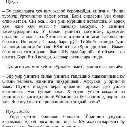
– Йўқ…
– Бу саволларга ҳеч ким жавоб беролмайди, синглим. Чунки
турмуш ўртоғингиз вафот этган. Бари сирларни ўзи билан
олиб кетган. Сиз эса… сиз уни кўришни истаяпсиз. У арвоҳ
ҳам, жин ҳам эмас. У хаёллар маҳсули. У сизнинг
тасаввурларингиз. У билан ўзингиз соғинган, қўмсаган
онларни гаплашасиз. Ўзингиз эшитишни истаган саволларни
берасиз. Ишонинг, Санам, бари рўё. Тиббиёт тилида буни
галлюцинация дейишади. Кўзингизга кўринади, холос. Имкон
берсангиз, сизни даволаймиз. Шу ерда бир ойча ётиб муолажа
оласиз. Бари ўтиб кетади, хаёллар сизни тарк этади.
– Тўхтасин акамни кейин кўрмайманми? – умидсизланди аёл.
– Бир умр ўзингиз билан ўзингиз гаплашиб яшамоқчимисиз?
Сизни телбага, жиннига чиқаришади. Афсуски, у эрингиз
эмас. Шунча йилдан бери эримнинг арвоҳи деб ўйлаб
келгансиз, аммо бундай эмас. Ҳаётдан тўйган маҳалингиз
жонингизга қасд қилишни ўйлагансиз, бу сизнинг қарорингиз
эди. Яна шу ҳолат такрорланишини хоҳлайсизми?
– Йўқ… асло.
– Унда ҳаётни бошидан бошланг. Ўтмишни унутиш,
келажакка қараб олға юриш керак. Мутахассисларимиз бу
борада сизга ёрдам беришади, ишонинг.