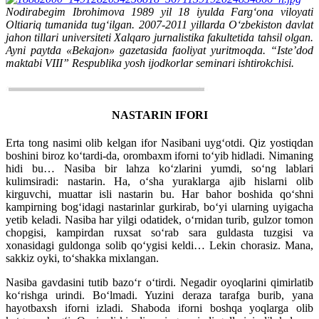
Nodirabegim Ibrohimova 1989 yil 18 iyulda Farg‘ona viloyati
Oltiariq tumanida tug‘ilgan. 2007-2011 yillarda O‘zbekiston davlat
jahon tillari universiteti Xalqaro jurnalistika fakultetida tahsil olgan.
Ayni paytda «Bekajon» gazetasida faoliyat yuritmoqda. “Iste’dod
maktabi VIII” Respublika yosh ijodkorlar seminari ishtirokchisi.
NASTARIN IFORI
Erta tong nasimi olib kelgan ifor Nasibani uyg‘otdi. Qiz yostiqdan
boshini biroz ko‘tardi-da, orombaxm iforni to‘yib hidladi. Nimaning
hidi bu… Nasiba bir lahza ko‘zlarini yumdi, so‘ng lablari
kulimsiradi: nastarin. Ha, o‘sha yuraklarga ajib hislarni olib
kirguvchi, muattar isli nastarin bu. Har bahor boshida qo‘shni
kampirning bog‘idagi nastarinlar gurkirab, bo‘yi ularning uyigacha
yetib keladi. Nasiba har yilgi odatidek, o‘rnidan turib, gulzor tomon
chopgisi, kampirdan ruxsat so‘rab sara guldasta tuzgisi va
xonasidagi guldonga solib qo‘ygisi keldi… Lekin chorasiz. Mana,
sakkiz oyki, to‘shakka mixlangan.
Nasiba gavdasini tutib bazo‘r o‘tirdi. Negadir oyoqlarini qimirlatib
ko‘rishga urindi. Bo‘lmadi. Yuzini deraza tarafga burib, yana
hayotbaxsh iforni izladi. Shaboda iforni boshqa yoqlarga olib