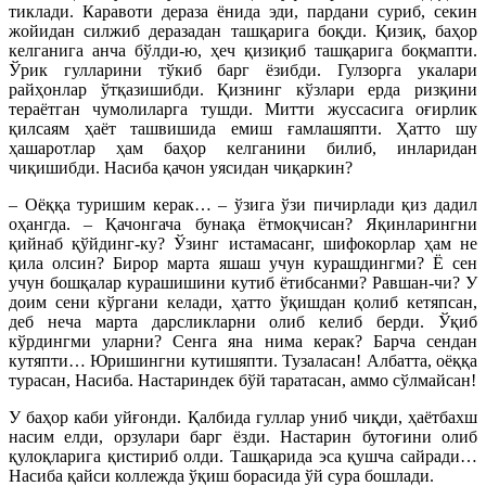
тиклади. Каравоти дераза ёнида эди, пардани суриб, секин
жойидан силжиб деразадан ташқарига боқди. Қизиқ, баҳор
келганига анча бўлди-ю, ҳеч қизиқиб ташқарига боқмапти.
Ўрик гулларини тўкиб барг ёзибди. Гулзорга укалари
райҳонлар ўтқазишибди. Қизнинг кўзлари ерда ризқини
тераётган чумолиларга тушди. Митти жуссасига оғирлик
қилсаям ҳаёт ташвишида емиш ғамлашяпти. Ҳатто шу
ҳашаротлар ҳам баҳор келганини билиб, инларидан
чиқишибди. Насиба қачон уясидан чиқаркин?
– Оёққа туришим керак… – ўзига ўзи пичирлади қиз дадил
оҳангда. – Қачонгача бунақа ётмоқчисан? Яқинларингни
қийнаб қўйдинг-ку? Ўзинг истамасанг, шифокорлар ҳам не
қила олсин? Бирор марта яшаш учун курашдингми? Ё сен
учун бошқалар курашишини кутиб ётибсанми? Равшан-чи? У
доим сени кўргани келади, ҳатто ўқишдан қолиб кетяпсан,
деб неча марта дарсликларни олиб келиб берди. Ўқиб
кўрдингми уларни? Сенга яна нима керак? Барча сендан
кутяпти… Юришингни кутишяпти. Тузаласан! Албатта, оёққа
турасан, Насиба. Настариндек бўй таратасан, аммо сўлмайсан!
У баҳор каби уйғонди. Қалбида гуллар униб чиқди, ҳаётбахш
насим елди, орзулари барг ёзди. Настарин бутоғини олиб
қулоқларига қистириб олди. Ташқарида эса қушча сайради…
Насиба қайси коллежда ўқиш борасида ўй сура бошлади.