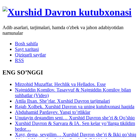
Adib asarlari, tarjimalari, hamda o'zbek va jahon adabiyotidan
namunalar
Bosh sahifa
Sayt xaritasi
Qiziqarli saytlar
RSS
ENG SO’NGGI
Mirzohid Muzaffar. Hechlik va Hellados. Esse
Najmiddin Komilov. Tasavvuf & Najmiddin Komilov bilan
suhbatlar (Video)
Attila Ilxan. She’rlar. Xurshid Davron tarjimalari
Rajab Xolbek. Xurshid Davron va uning kutubxonasi haqida
Abduhamid Pardayev. Yangi to’rtliklar
Unutayin degandim seni… Xurshid Davron she’ri & Qo’shiq
Xurshid Davron & Sarvara & IA. Sen kelar yo’llarga tikildim
bedor…
Xayr, dema, sevgilim… Xurshid Davron she’ri & Ikki qo’shiq