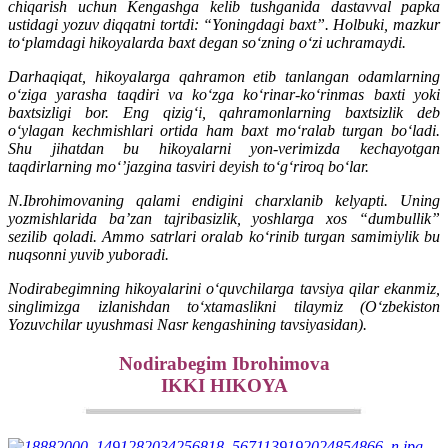
chiqarish uchun Kengashga kelib tushganida dastavval papka
ustidagi yozuv diqqatni tortdi: “Yoningdagi baxt”. Holbuki, mazkur
to‘plamdagi hikoyalarda baxt degan so‘zning o‘zi uchramaydi.
Darhaqiqat, hikoyalarga qahramon etib tanlangan odamlarning
o‘ziga yarasha taqdiri va ko‘zga ko‘rinar-ko‘rinmas baxti yoki
baxtsizligi bor. Eng qizig‘i, qahramonlarning baxtsizlik deb
o‘ylagan kechmishlari ortida ham baxt mo‘ralab turgan bo‘ladi.
Shu jihatdan bu hikoyalarni yon-verimizda kechayotgan
taqdirlarning mo‘’jazgina tasviri deyish to‘g‘riroq bo‘lar.
N.Ibrohimovaning qalami endigini charxlanib kelyapti. Uning
yozmishlarida ba’zan tajribasizlik, yoshlarga xos “dumbullik”
sezilib qoladi. Ammo satrlari oralab ko‘rinib turgan samimiylik bu
nuqsonni yuvib yuboradi.
Nodirabegimning hikoyalarini o‘quvchilarga tavsiya qilar ekanmiz,
singlimizga izlanishdan to‘xtamaslikni tilaymiz (O‘zbekiston
Yozuvchilar uyushmasi Nasr kengashining tavsiyasidan).
Nodirabegim Ibrohimova
IKKI HIKOYA