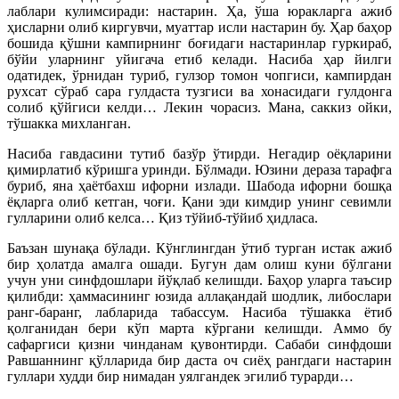
лаблари кулимсиради: настарин. Ҳа, ўша юракларга ажиб
ҳисларни олиб киргувчи, муаттар исли настарин бу. Ҳар баҳор
бошида қўшни кампирнинг боғидаги настаринлар гуркираб,
бўйи уларнинг уйигача етиб келади. Насиба ҳар йилги
одатидек, ўрнидан туриб, гулзор томон чопгиси, кампирдан
рухсат сўраб сара гулдаста тузгиси ва хонасидаги гулдонга
солиб қўйгиси келди… Лекин чорасиз. Мана, саккиз ойки,
тўшакка михланган.
Насиба гавдасини тутиб базўр ўтирди. Негадир оёқларини
қимирлатиб кўришга уринди. Бўлмади. Юзини дераза тарафга
буриб, яна ҳаётбахш ифорни излади. Шабода ифорни бошқа
ёқларга олиб кетган, чоғи. Қани эди кимдир унинг севимли
гулларини олиб келса… Қиз тўйиб-тўйиб ҳидласа.
Баъзан шунақа бўлади. Кўнглингдан ўтиб турган истак ажиб
бир ҳолатда амалга ошади. Бугун дам олиш куни бўлгани
учун уни синфдошлари йўқлаб келишди. Баҳор уларга таъсир
қилибди: ҳаммасининг юзида аллақандай шодлик, либослари
ранг-баранг, лабларида табассум. Насиба тўшакка ётиб
қолганидан бери кўп марта кўргани келишди. Аммо бу
сафаргиси қизни чинданам қувонтирди. Сабаби синфдоши
Равшаннинг қўлларида бир даста оч сиёҳ рангдаги настарин
гуллари худди бир нимадан уялгандек эгилиб турарди…