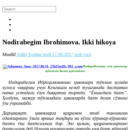
Nodirabegim Ibrohimova. Ikki hikoya
Muallif
Adib
:
Yoshlar ijodi
17.06.2017
izoh yo'q
Нодирабегимни илк ҳикоялар
тўплами билан қутлаймиз
Нодирабегим Иброҳимованинг ҳикоялари тўплам ҳолида
хулоса чиқариш учун Кенгашга келиб тушганида даставвал
папка устидаги ёзув диққатни тортди: “Ёнингдаги бахт”.
Ҳолбуки, мазкур тўпламдаги ҳикояларда бахт деган сўзнинг
ўзи учрамайди.
Дарҳақиқат, ҳикояларга қаҳрамон этиб танланган
одамларнинг ўзига яраша тақдири ва кўзга кўринар-кўринмас
бахти ёки бахтсизлиги бор. Энг қизиғи, қаҳрамонларнинг
бахтсизлик деб ўйлаган кечмишлари ортида ҳам бахт мўралаб