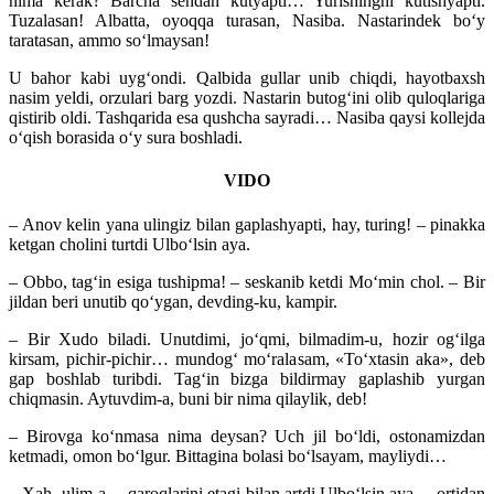
nima kerak? Barcha sendan kutyapti… Yurishingni kutishyapti.
Tuzalasan! Albatta, oyoqqa turasan, Nasiba. Nastarindek bo‘y
taratasan, ammo so‘lmaysan!
U bahor kabi uyg‘ondi. Qalbida gullar unib chiqdi, hayotbaxsh
nasim yeldi, orzulari barg yozdi. Nastarin butog‘ini olib quloqlariga
qistirib oldi. Tashqarida esa qushcha sayradi… Nasiba qaysi kollejda
o‘qish borasida o‘y sura boshladi.
VIDO
– Anov kelin yana ulingiz bilan gaplashyapti, hay, turing! – pinakka
ketgan cholini turtdi Ulbo‘lsin aya.
– Obbo, tag‘in esiga tushipma! – seskanib ketdi Mo‘min chol. – Bir
jildan beri unutib qo‘ygan, devding-ku, kampir.
– Bir Xudo biladi. Unutdimi, jo‘qmi, bilmadim-u, hozir og‘ilga
kirsam, pichir-pichir… mundog‘ mo‘ralasam, «To‘xtasin aka», deb
gap boshlab turibdi. Tag‘in bizga bildirmay gaplashib yurgan
chiqmasin. Aytuvdim-a, buni bir nima qilaylik, deb!
– Birovga ko‘nmasa nima deysan? Uch jil bo‘ldi, ostonamizdan
ketmadi, omon bo‘lgur. Bittagina bolasi bo‘lsayam, mayliydi…
– Xah, ulim-a, – qaroqlarini etagi bilan artdi Ulbo‘lsin aya, – ortidan