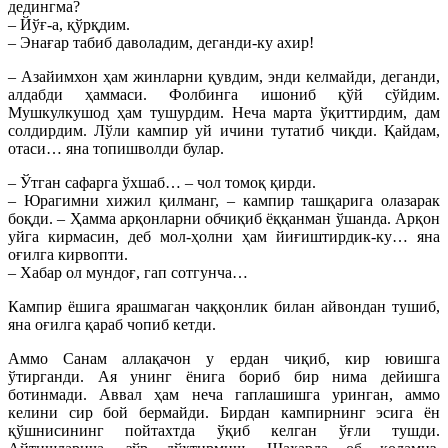
дедингма?
– Йўғ-а, қўрқдим.
– Энағар табиб даволадим, деганди-ку ахир!
– Азайимхон ҳам жинларни қувдим, энди келмайди, деганди,
алдабди ҳаммаси. Фолбинга ишониб қўй сўйдим.
Мушкулкушод ҳам тушурдим. Неча марта ўқиттирдим, дам
солдирдим. Лўли кампир уй ичини тутатиб чиқди. Қайдам,
отаси… яна топишволди булар.
– Ўтган сафарга ўхшаб… – чол томоқ қирди.
– Юрагимни хижил қилманг, – кампир ташқарига олазарак
боқди. – Ҳамма арқонларни обчиқиб ёққанман ўшанда. Арқон
уйга кирмасин, деб мол-ҳолни ҳам йиғиштирдик-ку… яна
оғилга кирвопти.
– Хабар ол мундоғ, гап сотгунча…
Кампир ёшига ярашмаган чаққонлик билан айвондан тушиб,
яна оғилга қараб чопиб кетди.
Аммо Санам аллақачон у ердан чиқиб, кир ювишга
ўтирганди. Ая унинг ёнига бориб бир нима дейишга
ботинмади. Аввал ҳам неча гаплашишга уринган, аммо
келини сир бой бермайди. Бирдан кампирнинг эсига ён
қўшнисининг пойтахтда ўқиб келган ўғли тушди.