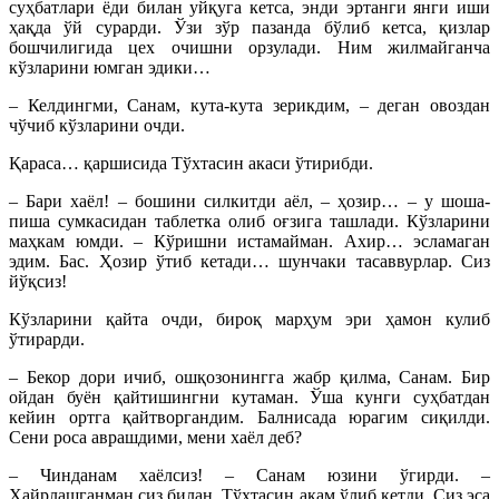
суҳбатлари ёди билан уйқуга кетса, энди эртанги янги иши
ҳақда ўй сурарди. Ўзи зўр пазанда бўлиб кетса, қизлар
бошчилигида цех очишни орзулади. Ним жилмайганча
кўзларини юмган эдики…
– Келдингми, Санам, кута-кута зерикдим, – деган овоздан
чўчиб кўзларини очди.
Қараса… қаршисида Тўхтасин акаси ўтирибди.
– Бари хаёл! – бошини силкитди аёл, – ҳозир… – у шоша-
пиша сумкасидан таблетка олиб оғзига ташлади. Кўзларини
маҳкам юмди. – Кўришни истамайман. Ахир… эсламаган
эдим. Бас. Ҳозир ўтиб кетади… шунчаки тасаввурлар. Сиз
йўқсиз!
Кўзларини қайта очди, бироқ марҳум эри ҳамон кулиб
ўтирарди.
– Бекор дори ичиб, ошқозонингга жабр қилма, Санам. Бир
ойдан буён қайтишингни кутаман. Ўша кунги суҳбатдан
кейин ортга қайтворгандим. Балнисада юрагим сиқилди.
Сени роса аврашдими, мени хаёл деб?
– Чинданам хаёлсиз! – Санам юзини ўгирди. –
Хайрлашганман сиз билан. Тўхтасин акам ўлиб кетди. Сиз эса