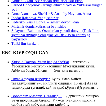
Ahmad A’zam. Asarlaridan fiqralar & Ikki kitob
Farhod Bobojonov. Orzuga eltuvchi yo‘l & Yulduzlar yurgan
yo`l
Anna Axmatova. She’rlar & Anatoliy Nayman. Anna
Ibodat Rajabova. Yangi she’rlar
Federiko Garsia Lorka. «Tamarit devoni»dan
Mirtemir domla xotirasiga bag’ishlov
Sulaymon Rahmon. Orzulardan yaratdi dunyo. (Tilak Jo’ra
siyrati va suvratiga chizgilar) & Tilak Jo’ra xotirasiga
bag’ishlov
Tolibi ilm kerak…
ENG KO’P O’QILGAN
Xurshid Davron. Vatan haqida she’rlar
1 сентябрь -
Ўзбекистон Республикасининг Мустақиллик куни.
Айём муборак бўлсин! Энг азиз ва энг…
Umar Xayyom.Ruboiylar
Буюк Умар Хайём
таваллудининг 970 йиллиги олдидан (15 май) Аввал
тафаккурда туғилиб, кейин қалб қўрига йўғрилган…
Boborahim Mashrab. G’azallar,…
Дарвешлик Машраб
учун шоҳликдан баланд. У «жон тўтисини ишқ ила
сарбоз этай деб», жандани кийиб…