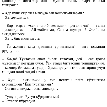
қишлоқлик йигитлар билан муштлашгани… барчаси эски
хотиралар.
– Ҳар куни бир хил мавзуда гаплашасизмиларми?
– Ҳа, деярли шу.
– Бир марта «сени олиб кетаман», дегани-чи? – гапга
аралашди ая. – Айтмайсанми, Санам шуларни? Фолбинга
айтувдинг-ку!
– Ҳа… бир-икки марта.
– Ўз жонига қасд қилишга уринганми? – аяга юзланди
руҳшунос.
– Ҳа-да! Тўхтасин акам билан кетаман, деб… сал қолса
жувонмарг кетарди буям. Ўзи етади биттасини топширганим,
– кампир йиғлашга тушди. Ҳамшира уни тинчлантириш учун
хонадан олиб чиқиб кетди.
– Хўш… айтинг-чи, у сиз истаган пайт кўзингизга
кўринадими? Ёки тўсатданми?
– Соғинганимда… эслаганимда…
– Тушунарли. Бугун кўрдингизми?
– Эрталаб кўрувдим.