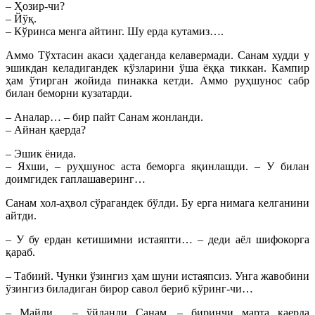
– Ҳозир-чи?
– Йўқ.
– Кўринса менга айтинг. Шу ерда кутамиз….
Аммо Тўхтасин акаси ҳадеганда келавермади. Санам худди у
эшикдан келадигандек кўзларини ўша ёққа тиккан. Кампир
ҳам ўтирган жойида пинакка кетди. Аммо руҳшунос сабр
билан беморни кузатарди.
– Аналар… – бир пайт Санам жонланди.
– Айнан қаерда?
– Эшик ёнида.
– Яхши, – руҳшунос аста беморга яқинлашди. – У билан
доимгидек гаплашаверинг…
Санам хол-аҳвол сўрагандек бўлди. Бу ерга нимага келганини
айтди.
– У бу ердан кетишимни истаяпти… – деди аёл шифокорга
қараб.
– Табиий. Чунки ўзингиз ҳам шуни истаяпсиз. Унга жавобини
ўзингиз биладиган бирор савол бериб кўринг-чи…
– Майли… – ўйланди Санам, – биринчи марта қаерда