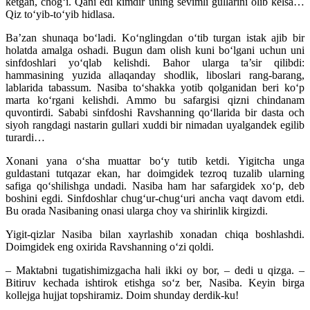
ketgan, chog‘i. Qani edi kimdir uning sevimli gullarini olib kelsa…
Qiz to‘yib-to‘yib hidlasa.
Ba’zan shunaqa bo‘ladi. Ko‘nglingdan o‘tib turgan istak ajib bir
holatda amalga oshadi. Bugun dam olish kuni bo‘lgani uchun uni
sinfdoshlari yo‘qlab kelishdi. Bahor ularga ta’sir qilibdi:
hammasining yuzida allaqanday shodlik, liboslari rang-barang,
lablarida tabassum. Nasiba to‘shakka yotib qolganidan beri ko‘p
marta ko‘rgani kelishdi. Ammo bu safargisi qizni chindanam
quvontirdi. Sababi sinfdoshi Ravshanning qo‘llarida bir dasta och
siyoh rangdagi nastarin gullari xuddi bir nimadan uyalgandek egilib
turardi…
Xonani yana o‘sha muattar bo‘y tutib ketdi. Yigitcha unga
guldastani tutqazar ekan, har doimgidek tezroq tuzalib ularning
safiga qo‘shilishga undadi. Nasiba ham har safargidek xo‘p, deb
boshini egdi. Sinfdoshlar chug‘ur-chug‘uri ancha vaqt davom etdi.
Bu orada Nasibaning onasi ularga choy va shirinlik kirgizdi.
Yigit-qizlar Nasiba bilan xayrlashib xonadan chiqa boshlashdi.
Doimgidek eng oxirida Ravshanning o‘zi qoldi.
– Maktabni tugatishimizgacha hali ikki oy bor, – dedi u qizga. –
Bitiruv kechada ishtirok etishga so‘z ber, Nasiba. Keyin birga
kollejga hujjat topshiramiz. Doim shunday derdik-ku!