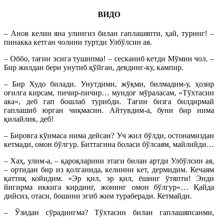
ВИДО
– Анов келин яна улингиз билан гаплашяпти, ҳай, туринг! –
пинакка кетган чолини туртди Улбўлсин ая.
– Оббо, тағин эсига тушипма! – сесканиб кетди Мўмин чол. –
Бир жилдан бери унутиб қўйган, девдинг-ку, кампир.
– Бир Худо билади. Унутдими, жўқми, билмадим-у, ҳозир
оғилга кирсам, пичир-пичир… мундоғ мўраласам, «Тўхтасин
ака», деб гап бошлаб турибди. Тағин бизга билдирмай
гаплашиб юрган чиқмасин. Айтувдим-а, буни бир нима
қилайлик, деб!
– Бировга кўнмаса нима дейсан? Уч жил бўлди, остонамиздан
кетмади, омон бўлгур. Биттагина боласи бўлсаям, майлийди…
– Хаҳ, улим-а, – қароқларини этаги билан артди Улбўлсин ая,
– ортидан бир из қолганида, келинни кет, дермидим. Кечаям
қаттиқ койидим. «Эр қил, эр қил, ёшинг ўтяпти! Энди
йигирма иккига кирдинг, жонинг омон бўлгур»… Қайда
дийсиз, отаси, бошини эгиб жим тураберади. Кетмайди.
– Ўзидан сўрадингма? Тўхтасин билан гаплашяпсанми,