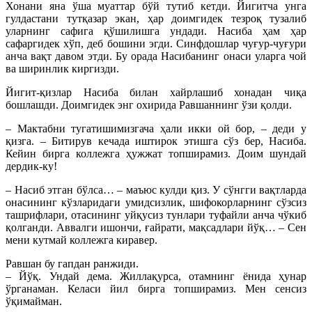
Хонани яна ўша муаттар бўй тутиб кетди. Йигитча унга
гулдастани тутқазар экан, ҳар доимгидек тезроқ тузалиб
уларнинг сафига қўшилишга ундади. Насиба ҳам ҳар
сафаргидек хўп, деб бошини эгди. Синфдошлар чуғур-чуғури
анча вақт давом этди. Бу орада Насибанинг онаси уларга чой
ва ширинлик киргизди.
Йигит-қизлар Насиба билан хайрлашиб хонадан чиқа
бошлашди. Доимгидек энг охирида Равшаннинг ўзи қолди.
– Мактабни тугатишимизгача ҳали икки ой бор, – деди у
қизга. – Битирув кечада иштирок этишга сўз бер, Насиба.
Кейин бирга коллежга ҳужжат топширамиз. Доим шундай
дердик-ку!
– Насиб этган бўлса… – маъюс кулди қиз. У сўнгги вақтларда
онасининг кўзларидаги умидсизлик, шифокорларнинг сўзсиз
ташрифлари, отасининг уйқусиз тунлари туфайли анча чўкиб
қолганди. Аввалги ишончи, ғайрати, мақсадлари йўқ… – Сен
мени кутмай коллежга киравер.
Равшан бу гапдан ранжиди.
– Йўқ. Ундай дема. Жиллақурса, отамнинг ёнида ҳунар
ўрганаман. Келаси йил бирга топширамиз. Мен сенсиз
ўқимайман.