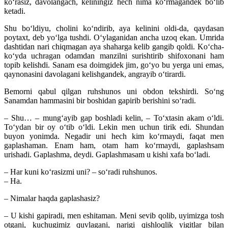
ko‘rasiz, davolangach, keliningiz hech nima ko‘rmagandek bo‘lib
ketadi.
Shu bo‘ldiyu, cholini ko‘ndirib, aya kelinini oldi-da, qaydasan
poytaxt, deb yo‘lga tushdi. O‘ylaganidan ancha uzoq ekan. Umrida
dashtidan nari chiqmagan aya shaharga kelib gangib qoldi. Ko‘cha-
ko‘yda uchragan odamdan manzilni surishtirib shifoxonani ham
topib kelishdi. Sanam esa doimgidek jim, go‘yo bu yerga uni emas,
qaynonasini davolagani kelishgandek, angrayib o‘tirardi.
Bemorni qabul qilgan ruhshunos uni obdon tekshirdi. So‘ng
Sanamdan hammasini bir boshidan gapirib berishini so‘radi.
– Shu… – mung‘ayib gap boshladi kelin, – To‘xtasin akam o‘ldi.
To‘ydan bir oy o‘tib o‘ldi. Lekin men uchun tirik edi. Shundan
buyon yonimda. Negadir uni hech kim ko‘rmaydi, faqat men
gaplashaman. Enam ham, otam ham ko‘rmaydi, gaplashsam
urishadi. Gaplashma, deydi. Gaplashmasam u kishi xafa bo‘ladi.
– Har kuni ko‘rasizmi uni? – so‘radi ruhshunos.
– Ha.
– Nimalar haqda gaplashasiz?
– U kishi gapiradi, men eshitaman. Meni sevib qolib, uyimizga tosh
otgani, kuchugimiz quvlagani, narigi qishloqlik yigitlar bilan