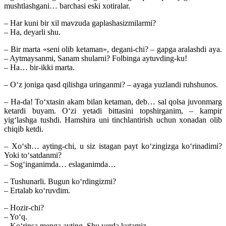
mushtlashgani… barchasi eski xotiralar.
– Har kuni bir xil mavzuda gaplashasizmilarmi?
– Ha, deyarli shu.
– Bir marta «seni olib ketaman», degani-chi? – gapga aralashdi aya.
– Aytmaysanmi, Sanam shularni? Folbinga aytuvding-ku!
– Ha… bir-ikki marta.
– O‘z joniga qasd qilishga uringanmi? – ayaga yuzlandi ruhshunos.
– Ha-da! To‘xtasin akam bilan ketaman, deb… sal qolsa juvonmarg
ketardi buyam. O‘zi yetadi bittasini topshirganim, – kampir
yig‘lashga tushdi. Hamshira uni tinchlantirish uchun xonadan olib
chiqib ketdi.
– Xo‘sh… ayting-chi, u siz istagan payt ko‘zingizga ko‘rinadimi?
Yoki to‘satdanmi?
– Sog‘inganimda… eslaganimda…
– Tushunarli. Bugun ko‘rdingizmi?
– Ertalab ko‘ruvdim.
– Hozir-chi?
– Yo‘q.
– Ko‘rinsa menga ayting. Shu yerda kutamiz….