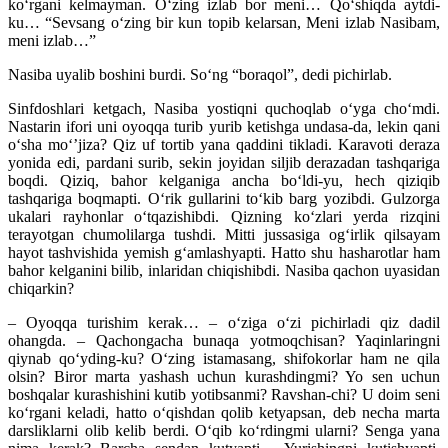
ko‘rgani kelmayman. O‘zing izlab bor meni… Qo‘shiqda aytdi-
ku… “Sevsang o‘zing bir kun topib kelarsan, Meni izlab Nasibam,
meni izlab…”
Nasiba uyalib boshini burdi. So‘ng “boraqol”, dedi pichirlab.
Sinfdoshlari ketgach, Nasiba yostiqni quchoqlab o‘yga cho‘mdi.
Nastarin ifori uni oyoqqa turib yurib ketishga undasa-da, lekin qani
o‘sha mo‘’jiza? Qiz uf tortib yana qaddini tikladi. Karavoti deraza
yonida edi, pardani surib, sekin joyidan siljib derazadan tashqariga
boqdi. Qiziq, bahor kelganiga ancha bo‘ldi-yu, hech qiziqib
tashqariga boqmapti. O‘rik gullarini to‘kib barg yozibdi. Gulzorga
ukalari rayhonlar o‘tqazishibdi. Qizning ko‘zlari yerda rizqini
terayotgan chumolilarga tushdi. Mitti jussasiga og‘irlik qilsayam
hayot tashvishida yemish g‘amlashyapti. Hatto shu hasharotlar ham
bahor kelganini bilib, inlaridan chiqishibdi. Nasiba qachon uyasidan
chiqarkin?
– Oyoqqa turishim kerak… – o‘ziga o‘zi pichirladi qiz dadil
ohangda. – Qachongacha bunaqa yotmoqchisan? Yaqinlaringni
qiynab qo‘yding-ku? O‘zing istamasang, shifokorlar ham ne qila
olsin? Biror marta yashash uchun kurashdingmi? Yo sen uchun
boshqalar kurashishini kutib yotibsanmi? Ravshan-chi? U doim seni
ko‘rgani keladi, hatto o‘qishdan qolib ketyapsan, deb necha marta
darsliklarni olib kelib berdi. O‘qib ko‘rdingmi ularni? Senga yana