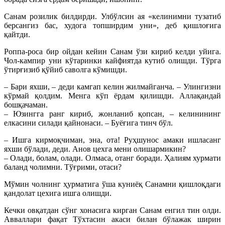
Санам розилик билдирди. Улбўлсин ая «келинимни тузатиб
берсангиз бас, худога топширдим уни», деб қишлоғига
қайтди.
Роппа-роса бир ойдан кейин Санам ўзи кириб келди уйига.
Чол-кампир уни кўтаринки кайфиятда кутиб олишди. Тўрга
ўтирғизиб қўйиб саволга кўмишди.
– Бари яхши, – деди камгап келин жилмайганча. – Улингизни
кўрмай қолдим. Менга кўп ёрдам қилишди. Аллақандай
бошқачаман.
– Юзингга ранг кириб, жонланиб қопсан, – келинининг
елкасини силади қайнонаси. – Буёғига тинч бўл.
– Ишга кирмоқчиман, эна, ота! Руҳшунос амаки ишласанг
яхши бўлади, деди. Анов цехга мени олишармикин?
– Олади, болам, олади. Олмаса, отанг боради. Ҳалиям хурмати
баланд чолимни. Тўғрими, отаси?
Мўмин чолнинг ҳурматига ўша куниёқ Санамни қишлоқдаги
қандолат цехига ишга олишди.
Кечки овқатдан сўнг хонасига кирган Санам енгил тин олди.
Авваллари фақат Тўхтасин акаси билан бўлажак ширин