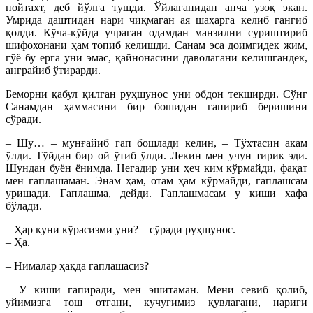
пойтахт, деб йўлга тушди. Ўйлаганидан анча узоқ экан.
Умрида даштидан нари чиқмаган ая шаҳарга келиб гангиб
қолди. Кўча-кўйда учраган одамдан манзилни суриштириб
шифохонани ҳам топиб келишди. Санам эса доимгидек жим,
гўё бу ерга уни эмас, қайнонасини даволагани келишгандек,
анграйиб ўтирарди.
Беморни қабул қилган руҳшунос уни обдон текширди. Сўнг
Санамдан ҳаммасини бир бошидан гапириб беришини
сўради.
– Шу… – мунғайиб гап бошлади келин, – Тўхтасин акам
ўлди. Тўйдан бир ой ўтиб ўлди. Лекин мен учун тирик эди.
Шундан буён ёнимда. Негадир уни ҳеч ким кўрмайди, фақат
мен гаплашаман. Энам ҳам, отам ҳам кўрмайди, гаплашсам
уришади. Гаплашма, дейди. Гаплашмасам у киши хафа
бўлади.
– Ҳар куни кўрасизми уни? – сўради руҳшунос.
– Ҳа.
– Нималар ҳақда гаплашасиз?
– У киши гапиради, мен эшитаман. Мени севиб қолиб,
уйимизга тош отгани, кучугимиз қувлагани, нариги