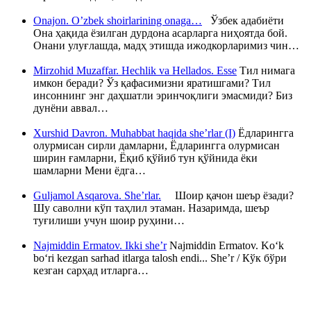
Onajon. O’zbek shoirlarining onaga…
Ўзбек адабиёти
Она ҳақида ёзилган дурдона асарларга ниҳоятда бой.
Онани улуғлашда, мадҳ этишда ижодкорларимиз чин…
Mirzohid Muzaffar. Hechlik va Hellados. Esse
Тил нимага
имкон беради? Ўз қафасимизни яратишгами? Тил
инсоннинг энг даҳшатли эринчоқлиги эмасмиди? Биз
дунёни аввал…
Xurshid Davron. Muhabbat haqida she’rlar (I)
Ёдларингга
олурмисан сирли дамларни, Ёдларингга олурмисан
ширин ғамларни, Ёқиб қўйиб тун қўйнида ёки
шамларни Мени ёдга…
Guljamol Asqarova. She’rlar.
Шоир қачон шеър ёзади?
Шу саволни кўп таҳлил этаман. Назаримда, шеър
туғилиши учун шоир руҳини…
Najmiddin Ermatov. Ikki she’r
Najmiddin Ermatov. Ko‘k
bo‘ri kezgan sarhad itlarga talosh endi... She’r / Кўк бўри
кезган сарҳад итларга…