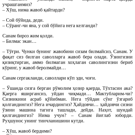
учрашганмиз?
– Хўш, нима жавоб қайтарди?
– Сой бўйида, деди.
– Сўранг-чи яна, у сой бўйига нега келганди?
Санам бироз жим қолди.
– Билмас экан…
– Тўғри. Чунки бунинг жавобини сизам билмайсиз, Санам. У
фақат сиз билган саволларга жавоб бера олади. Ўзингизни
қизиқтирган, аммо билмаган хоҳлаган саволингизни бериб
кўринг, у жавоб беролмайди…
Санам сергакланди, саволлари кўп эди, чоғи.
– Ўшанда сизга берган рўмолим ҳозир қаерда, Тўхтасин ака?
Қаерга яширгансиз, уйдан чиқмади… Мактубларим-чи?
Сизникини асраб қўйибман. Нега тўйдан сўнг ўзгариб
қолгандингиз? Нега ичардингиз? Ҳайдовчи… ҳайдовчи сизни
ўзини машина тагига ташлади, дейди. Наҳот, шундай
қилгандингиз? Нима учун? – Санам йиғлаб юборди.
Руҳшунос унинг тинчланишини кутди.
– Хўш, жавоб бердими?