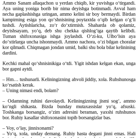
Ammo Sanam allaqachon u yerdan chiqib, kir yuvishga o‘tirgandi.
Aya uning yoniga borib bir nima deyishga botinmadi. Avval ham
necha gaplashishga uringan, ammo kelini sir boy bermaydi. Birdan
kampirning esiga yon qo‘shnisining poytaxtda o‘qib kelgan o‘g‘li
tushdi. Aytishlaricha, zo‘r do‘xtirmish. Shaharda ob qolamiz,
deyishsayam, yo‘q, deb shu chekka qishlog‘iga qaytib kelibdi.
Tuman shifoxonasiga ishga joylashdi. O‘zi-ku, Ulbo‘lsin aya
do‘xtirlarga uncha ishonmaydi. Ammo nachora, o‘zi bilgan choralar
kor qilmadi. Chiqmagan jondan umid, balki shu bola bilar kelinining
dardini.
Kechki mahal qo‘shnisinikiga o‘tdi. Yigit ishdan kelgan ekan, unga
bor gapni aytdi.
– Hm… tushunarli. Keliningizning ahvoli jiddiy, xola. Ruhshunosga
ko‘rsatish kerak.
– Uning nimasi endi, bolam?
– Odamning ruhini davolaydi. Keliningizning jismi sog‘, ammo
ko‘ngli shikasta. Bizda bunday mutaxassislar yo‘q, afsuski.
Toshkanga borsangiz, o‘zim adresini beraman, yaxshi ruhshunos
bor. Ruhiy kasallar shifoxonasini topib borsangizlar bas.
– Voy, o‘lay, jinnixonami?
– Yo‘q, xola, unday demang. Ruhiy hasta degani jinni emas. Hali