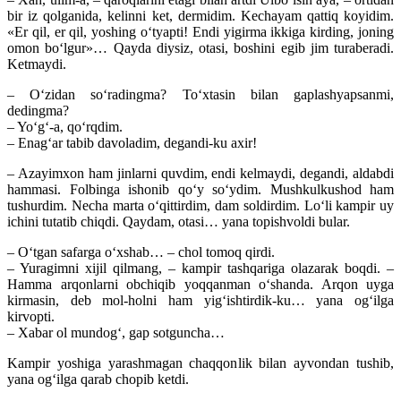
bir iz qolganida, kelinni ket, dermidim. Kechayam qattiq koyidim.
«Er qil, er qil, yoshing o‘tyapti! Endi yigirma ikkiga kirding, joning
omon bo‘lgur»… Qayda diysiz, otasi, boshini egib jim turaberadi.
Ketmaydi.
– O‘zidan so‘radingma? To‘xtasin bilan gaplashyapsanmi,
dedingma?
– Yo‘g‘-a, qo‘rqdim.
– Enag‘ar tabib davoladim, degandi-ku axir!
– Azayimxon ham jinlarni quvdim, endi kelmaydi, degandi, aldabdi
hammasi. Folbinga ishonib qo‘y so‘ydim. Mushkulkushod ham
tushurdim. Necha marta o‘qittirdim, dam soldirdim. Lo‘li kampir uy
ichini tutatib chiqdi. Qaydam, otasi… yana topishvoldi bular.
– O‘tgan safarga o‘xshab… – chol tomoq qirdi.
– Yuragimni xijil qilmang, – kampir tashqariga olazarak boqdi. –
Hamma arqonlarni obchiqib yoqqanman o‘shanda. Arqon uyga
kirmasin, deb mol-holni ham yig‘ishtirdik-ku… yana og‘ilga
kirvopti.
– Xabar ol mundog‘, gap sotguncha…
Kampir yoshiga yarashmagan chaqqonlik bilan ayvondan tushib,
yana og‘ilga qarab chopib ketdi.