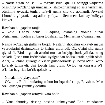
– Nasib etgan bo‘lsa… – ma’yus kuldi qiz. U so‘nggi vaqtlarda
onasining ko‘zlaridagi umidsizlik, shifokorlarning so‘zsiz tashriflari,
otasining uyqusiz tunlari tufayli ancha cho‘kib qolgandi. Avvalgi
ishonchi, g‘ayrati, maqsadlari yo‘q… – Sen meni kutmay kollejga
kiraver.
Ravshan bu gapdan ranjidi.
– Yo‘q. Unday dema. Jillaqursa, otamning yonida hunar
o‘rganaman. Kelasi yil birga topshiramiz. Men sensiz o‘qimayman.
Nasiba ko‘zadagi gullarga boqdi. Nastarin shodalari enkayib mayin
yaproqlarini dasturxonga to‘kishga ulguribdi. Qiz o‘zini shu gulga
qiyosladi. Birdan gullab atrofni muattar bo‘yiga burkaydi-da, so‘ng
so‘ladi. Qisqa umr ko‘rishidan uyalgandan bo‘lsa kerak, egilib oladi.
Atirgul-u chinnigullarga o‘xshab gulbozorlarda yil bo‘yi o‘zini ko‘z-
ko‘zlab turmaydi. Uni topish ham qiyin. Ovloq va kimsasiz o‘t-
o‘lanlar bag‘rida ko‘rib qolasiz…
– Nimalarni o‘ylayapsan?
– O‘zim… Endi orzularing uchun boshqa do‘st top, Ravshan. Men
orzu qilishga yaramay qoldim.
Ravshan bu gapdan astoydil xafa bo‘ldi.
– Yana shunday desang boshqa kelmayman! Endi chindanam