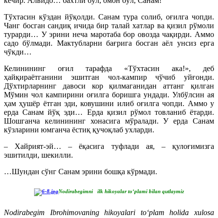
кечир. Алвидо… бахтли бўл, омон бўл, Санам!
Тўхтасин кўздан йўқолди. Санам тура солиб, оғилга чопди.
Чанг босган сандиқ ичида бир талай хатлар ва қизил рўмоли
турарди… У эрини неча маротаба бор овозда чақирди. Аммо
садо бўлмади. Мактубларни бағрига босган аёл унсиз ерга
чўкди…
Келинининг оғил тарафда «Тўхтасин ака!», деб
ҳайқираётганини эшитган чол-кампир чўчиб уйғонди.
Дўхтирларнинг давоси кор қилмаганидан аттанг қилган
Мўмин чол кампирини оғилга боришга ундади. Улбўлсин ая
ҳам ҳушёр ётган эди, ковушини илиб оғилга чопди. Аммо у
ерда Санам йўқ эди… Ерда қизил рўмол товланиб ётарди.
Шошганча келинининг хонасига мўралади. У ерда Санам
кўзларини юмганча ёстиқ қучоқлаб ухларди.
– Хайрият-эй… – ёқасига туфлади ая, – қулоғимизга
эшитилди, шекилли.
…Шундан сўнг Санам эрини бошқа кўрмади.
Nodirabegimni ilk hikoyalar to‘plami bilan qutlaymiz
Nodirabegim Ibrohimovaning hikoyalari to‘plam holida xulosa