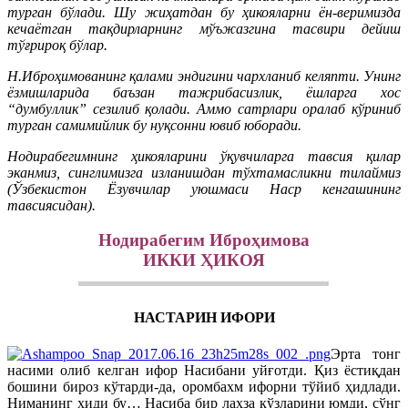
турган бўлади. Шу жиҳатдан бу ҳикояларни ён-веримизда
кечаётган тақдирларнинг мўъжазгина тасвири дейиш
тўғрироқ бўлар.
Н.Иброҳимованинг қалами эндигини чархланиб келяпти. Унинг
ёзмишларида баъзан тажрибасизлик, ёшларга хос
“думбуллик” сезилиб қолади. Аммо сатрлари оралаб кўриниб
турган самимийлик бу нуқсонни ювиб юборади.
Нодирабегимнинг ҳикояларини ўқувчиларга тавсия қилар
эканмиз, синглимизга изланишдан тўхтамасликни тилаймиз
(Ўзбекистон Ёзувчилар уюшмаси Наср кенгашининг
тавсиясидан).
Нодирабегим Иброҳимова
ИККИ ҲИКОЯ
НАСТАРИН ИФОРИ
Эрта тонг
насими олиб келган ифор Насибани уйғотди. Қиз ёстиқдан
бошини бироз кўтарди-да, оромбахм ифорни тўйиб ҳидлади.
Ниманинг ҳиди бу… Насиба бир лаҳза кўзларини юмди, сўнг