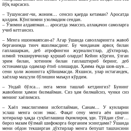
йўқ нарсасиз.
– Тушунсанг-чи, жоним… сенсиз қаерда кетаман? Аросатда
қолдим. Кўнглимни узолмадим сендан.
– Ўзимни алдаяпман… аросатда эмассиз, аллақачон самоларга
учиб кетгансиз.
– Менга ишонмаяпсан-а? Агар ўшанда саволларингга жавоб
берганимда тинч яшолмасдинг. Бу чинданам арвоҳ билан
гаплашаркан, деб атрофингни журналистлар, дўхтирлар,
илмий текширувчилар қуршаб оларди! Кейин кўргин, ўлган
эрим билан, хотиним билан гаплаштириб беринг, деб
остонамизда одамлар ётиб олишарди. Ҳамма ёқда шов-шув…
сени ҳоли жонингга қўйишмасди. Яхшиси, улар истагандек,
хаёллар маҳсули бўлишни маъқул кўрдим.
– Ундай бўлса… нега мени ташлаб кетдингиз? Бунинг
жавобини ҳамон билмайман. Сиз ҳам билмайсиз, чунки сиз
менинг хаёлимсиз.
– Хаёл эмаслигимни исботлайман, Санам… У кунларни
эслаш менга осон эмас. Фақат сену менга аён ширин
хотиралар ҳақда суҳбатлашиш ёқимлироқ эди. Тўйдан сўнг…
бироз мазам бўлмай шифокорга борганим эсингдами? Ўшанда
мени обдон текширган дўхтирлар менга бепушт ташхисини