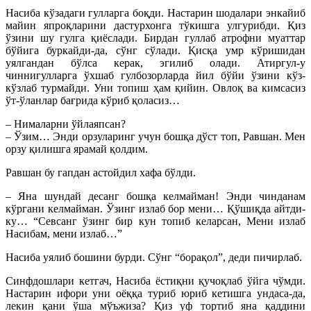
Насиба кўзадаги гулларга боқди. Настарин шодалари энкайиб
майин япроқларини дастурхонга тўкишга улгурибди. Қиз
ўзини шу гулга қиёслади. Бирдан гуллаб атрофни муаттар
бўйига буркайди-да, сўнг сўлади. Қисқа умр кўришидан
уялгандан бўлса керак, эгилиб олади. Атиргул-у
чиннигулларга ўхшаб гулбозорларда йил бўйи ўзини кўз-
кўзлаб турмайди. Уни топиш ҳам қийин. Овлоқ ва кимсасиз
ўт-ўланлар бағрида кўриб қоласиз…
– Нималарни ўйлаяпсан?
– Ўзим… Энди орзуларинг учун бошқа дўст топ, Равшан. Мен
орзу қилишга ярамай қолдим.
Равшан бу гапдан астойдил хафа бўлди.
– Яна шундай десанг бошқа келмайман! Энди чинданам
кўргани келмайман. Ўзинг излаб бор мени… Қўшиқда айтди-
ку… “Севсанг ўзинг бир кун топиб келарсан, Мени излаб
Насибам, мени излаб…”
Насиба уялиб бошини бурди. Сўнг “борақол”, деди пичирлаб.
Синфдошлари кетгач, Насиба ёстиқни қучоқлаб ўйга чўмди.
Настарин ифори уни оёққа туриб юриб кетишга ундаса-да,
лекин қани ўша мўъжиза? Қиз уф тортиб яна қаддини