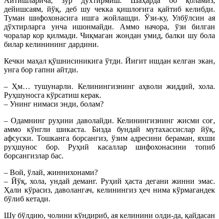
Айтишларича, зўр дўхтирмиш. Шаҳарда об қоламиз,
дейишсаям, йўқ, деб шу чекка қишлоғига қайтиб келибди.
Туман шифохонасига ишга жойлашди. Ўзи-ку, Улбўлсин ая
дўхтирларга унча ишонмайди. Аммо начора, ўзи билган
чоралар кор қилмади. Чиқмаган жондан умид, балки шу бола
билар келинининг дардини.
Кечки маҳал қўшнисиникига ўтди. Йигит ишдан келган экан,
унга бор гапни айтди.
– Ҳм… тушунарли. Келинингизнинг аҳволи жиддий, хола.
Руҳшуносга кўрсатиш керак.
– Унинг нимаси энди, болам?
– Одамнинг руҳини даволайди. Келинингизнинг жисми соғ,
аммо кўнгли шикаста. Бизда бундай мутахассислар йўқ,
афсуски. Тошканга борсангиз, ўзим адресини бераман, яхши
руҳшунос бор. Руҳий касаллар шифохонасини топиб
борсангизлар бас.
– Вой, ўлай, жиннихонами?
– Йўқ, хола, ундай деманг. Руҳий ҳаста дегани жинни эмас.
Ҳали кўрасиз, даволангач, келинингиз ҳеч нима кўрмагандек
бўлиб кетади.
Шу бўлдию, чолини кўндириб, ая келинини олди-да, қайдасан