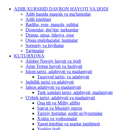
ADIB XURSHID DAVRON HAYOTI VA IJODI
Adib haqida maqola va ma'lumotlar
Adib kitoblari
Badiha, esse, maqola, suhbat
Dostonlar, she'rlar, turkumlar
Drama, qissa, hikoya, esse
Qisqa mulohazalar, luqmalar
Ssenariy va loyihalar
Tarjimalar
KUTUBXONA
Alisher Navoiy hayoti va ijodi
Amir Temur hayoti va faoliyati
Islom tarixi, adabiyoti va madaniyati
Tasavvuf tarixi, va adabiyoti
Jadidlik tarixi va adabiyoti
Jahon adabiyoti va madaniyati
Turk xalqlari tarixi, adabiyoti, madaniyati
O'zbek tarixi, adabiyoti va madaniyati
Ona tili va Milliy alifbo
San'at va Musiqiy meros
Tarixiy hujjatlar, nodir qo'lyozmalar
Xotira va yodnomalar
Yangi kitoblar va asarlar taqdimoti
Yoshlar ijodi