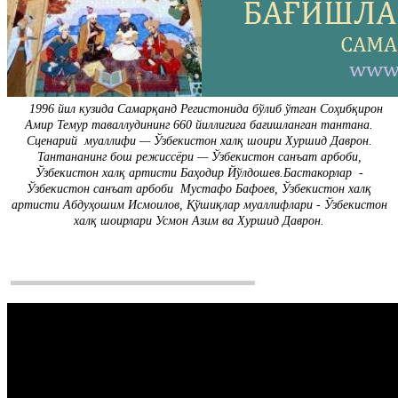
1996 йил кузида Самарқанд Регистонида бўлиб ўтган Соҳибқирон
Амир Темур таваллудининг 660 йиллигига бағишланган тантана.
Сценарий муаллифи — Ўзбекистон халқ шоири Хуршид Даврон.
Тантананинг бош режиссёри — Ўзбекистон санъат арбоби,
Ўзбекистон халқ артисти Баҳодир Йўлдошев.
Бастакорлар -​
Ўзбекистон санъат арбоби Мустафо Бафоев, Ўзбекистон халқ
артисти Абдуҳошим Исмоилов, Қўшиқлар муаллифлари -​ Ўзбекистон
халқ шоирлари Усмон Азим ва Хуршид Даврон.