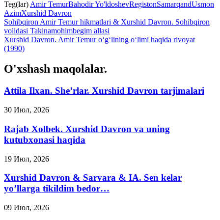
Teg(lar)
Amir Temur
Bahodir Yo'ldoshev
Registon
Samarqand
Usmon
Azim
Xurshid Davron
Sohibqiron Amir Temur hikmatlari & Xurshid Davron. Sohibqiron
volidasi Takinamohimbegim allasi
Xurshid Davron. Amir Temur o‘g‘lining o‘limi haqida rivoyat
(1990)
O'xshash maqolalar.
Attila Ilxan. She’rlar. Xurshid Davron tarjimalari
30 Июл, 2026
Rajab Xolbek. Xurshid Davron va uning
kutubxonasi haqida
19 Июл, 2026
Xurshid Davron & Sarvara & IA. Sen kelar
yo’llarga tikildim bedor…
09 Июл, 2026