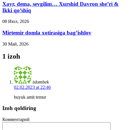
Xayr, dema, sevgilim… Xurshid Davron she’ri &
Ikki qo’shiq
08 Июл, 2026
Mirtemir domla xotirasiga bag’ishlov
30 Май, 2026
1 izoh
islombek
02.02.2023 at 22:46
buyuk amit temur
Izoh qoldiring
Комментарий