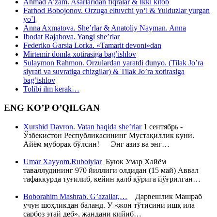
Ahmad A’zam. Asarlaridan fiqralar & Ikki kitob
Farhod Bobojonov. Orzuga eltuvchi yo‘l & Yulduzlar yurgan
yo`l
Anna Axmatova. She’rlar & Anatoliy Nayman. Anna
Ibodat Rajabova. Yangi she’rlar
Federiko Garsia Lorka. «Tamarit devoni»dan
Mirtemir domla xotirasiga bag’ishlov
Sulaymon Rahmon. Orzulardan yaratdi dunyo. (Tilak Jo’ra
siyrati va suvratiga chizgilar) & Tilak Jo’ra xotirasiga
bag’ishlov
Tolibi ilm kerak…
ENG KO’P O’QILGAN
Xurshid Davron. Vatan haqida she’rlar
1 сентябрь -
Ўзбекистон Республикасининг Мустақиллик куни.
Айём муборак бўлсин! Энг азиз ва энг…
Umar Xayyom.Ruboiylar
Буюк Умар Хайём
таваллудининг 970 йиллиги олдидан (15 май) Аввал
тафаккурда туғилиб, кейин қалб қўрига йўғрилган…
Boborahim Mashrab. G’azallar,…
Дарвешлик Машраб
учун шоҳликдан баланд. У «жон тўтисини ишқ ила
сарбоз этай деб», жандани кийиб…