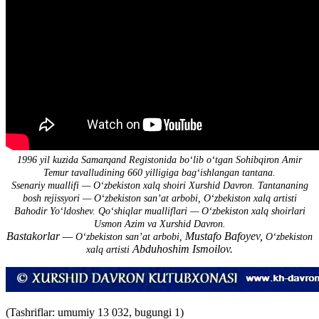
1996 yil kuzida Samarqand Registonida bo‘lib o‘tgan Sohibqiron Amir
Temur tavalludining 660 yilligiga bag‘ishlangan tantana.
Ssenariy muallifi — O‘zbekiston xalq shoiri Xurshid Davron. Tantananing
bosh rejissyori — O‘zbekiston san’at arbobi, O‘zbekiston xalq artisti
Bahodir Yo‘ldoshev. Qo‘shiqlar mualliflari — O‘zbekiston xalq shoirlari
Usmon Azim va Xurshid Davron.
Bastakorlar —
Mustafo Bafoyev,
O‘zbekiston san’at arbobi,
O‘zbekiston
Abduhoshim Ismoilov.
xalq artisti
(Tashriflar: umumiy 13 032, bugungi 1)