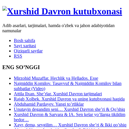
Adib asarlari, tarjimalari, hamda o'zbek va jahon adabiyotidan
namunalar
Bosh sahifa
Sayt xaritasi
Qiziqarli saytlar
RSS
ENG SO’NGGI
Mirzohid Muzaffar. Hechlik va Hellados. Esse
Najmiddin Komilov. Tasavvuf & Najmiddin Komilov bilan
suhbatlar (Video)
Attila Ilxan. She’rlar. Xurshid Davron tarjimalari
Rajab Xolbek. Xurshid Davron va uning kutubxonasi haqida
Abduhamid Pardayev. Yangi to’rtliklar
Unutayin degandim seni… Xurshid Davron she’ri & Qo’shiq
Xurshid Davron & Sarvara & IA. Sen kelar yo’llarga tikildim
bedor…
Xayr, dema, sevgilim… Xurshid Davron she’ri & Ikki qo’shiq