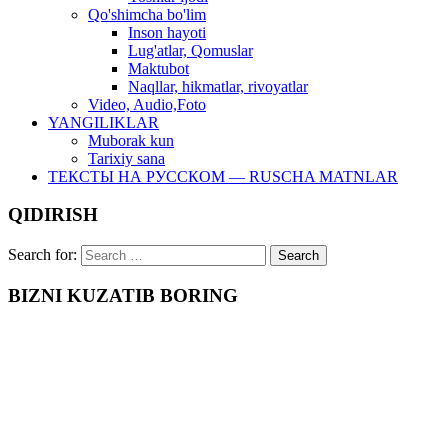
Qo'shimcha bo'lim
Inson hayoti
Lug'atlar, Qomuslar
Maktubot
Naqllar, hikmatlar, rivoyatlar
Video, Audio,Foto
YANGILIKLAR
Muborak kun
Tarixiy sana
ТЕКСТЫ НА РУССКОМ — RUSCHA MATNLAR
QIDIRISH
Search for:
BIZNI KUZATIB BORING