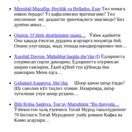
Mirzohid Muzaffar. Hechlik va Hellados. Esse
Тил нимага
имкон беради? Ўз қафасимизни яратишгами? Тил
инсоннинг энг даҳшатли эринчоқлиги эмасмиди? Биз
дунёни аввал…
Onajon. O’zbek shoirlarining onaga…
Ўзбек адабиёти
Она ҳақида ёзилган дурдона асарларга ниҳоятда бой.
Онани улуғлашда, мадҳ этишда ижодкорларимиз чин…
Xurshid Davron. Muhabbat haqida she’rlar (I)
Ёдларингга
олурмисан сирли дамларни, Ёдларингга олурмисан
ширин ғамларни, Ёқиб қўйиб тун қўйнида ёки
шамларни Мени ёдга…
Guljamol Asqarova. She’rlar.
Шоир қачон шеър ёзади?
Шу саволни кўп таҳлил этаман. Назаримда, шеър
туғилиши учун шоир руҳини…
Bibi Robia Saidova. Tog‘ay Murodning “Bu dunyoda…
Ўзбекистон халқ ёзувчиси Тоғай Мурод таваллудининг
70 йиллиги Тоғай Муроднинг ушбу романи Кафка ва
Камю асарлари…