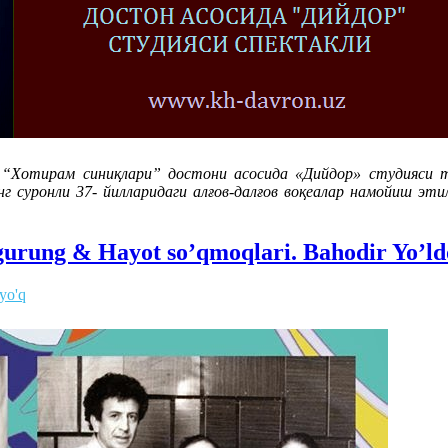
б “Хотирам синиқлари” достони асосида «Дийдор» студияси 
г суронли 37- йилларидаги алғов-далғов воқеалар намойиш эти
 gurung & Hayot so’qmoqlari. Bahodir Yo’ld
 yo'q