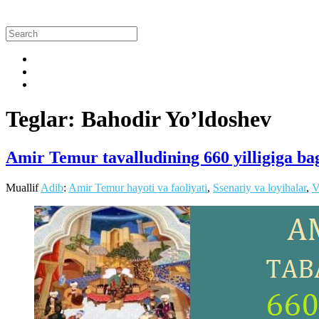
Teglar: Bahodir Yo’ldoshev
Amir Temur tavalludining 660 yilligiga ba
Muallif
Adib
:
Amir Temur hayoti va faoliyati
,
Ssenariy va loyihalar
,
V