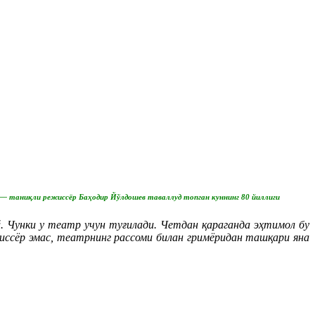
 — таниқли режиссёр Баҳодир Йўлдошев таваллуд топган куннинг 80 йиллиги
 Чунки у театр учун туғилади. Четдан қараганда эҳтимол бу
иссёр эмас, театрнинг рассоми билан гримёридан ташқари яна