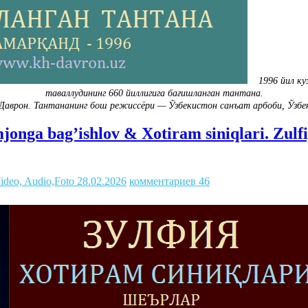
1996 йил куз
таваллудининг 660 йиллигига бағишланган тантана.
аврон. Тантананинг бош режиссёри — Ўзбекистон санъат арбоби, Ўзбе
jonga bag’ishlov & Xotiram siniqlari. Zulfi
ideo, Audio,Foto
28.02.2026
комментариев 46