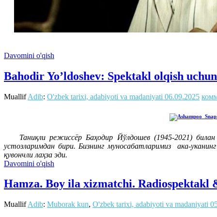
Davomini o'qish
Bahodir Yo’ldoshev: Spektakl olqish uch
Muallif
Adib
:
O'zbek tarixi, adabiyoti va madaniyati
06.09.2025
комм
Таниқли режиссёр Баҳодир Йўлдошев (1945-2021) билан ме
устозларимдан бири. Бизнинг муносабатларимиз ака-уканинг
қувончли лаҳза эди.
Davomini o'qish
Hamza. Boy ila xizmatchi. Radiospektakl & 
Muallif
Adib
:
Muborak kun
,
O'zbek tarixi, adabiyoti va madaniyati
0