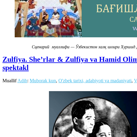
Сценарий муаллифи — Ўзбекистон халқ шоири Хуршид Д
Zulfiya. She’rlar & Zulfiya va Hamid Olim
spektakl
Muallif
Adib
:
Muborak kun
,
O'zbek tarixi, adabiyoti va madaniyati
,
V