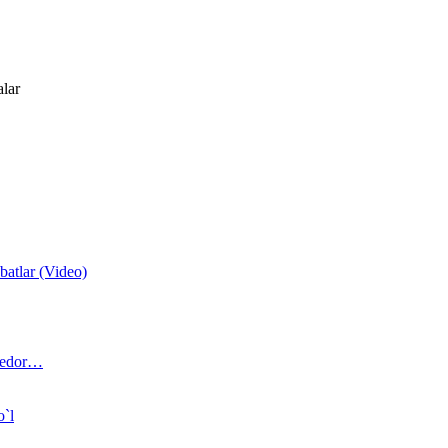
alar
atlar (Video)
 bedor…
o`l