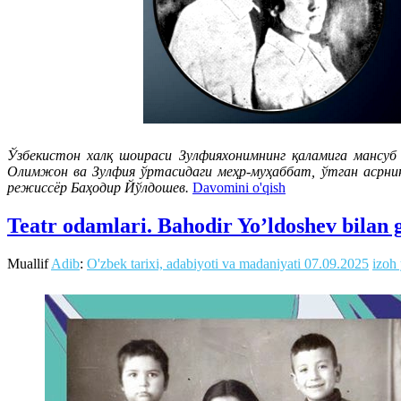
Ўзбекистон халқ шоираси Зулфияхонимнинг қаламига мансу
Олимжон ва Зулфия ўртасидаги меҳр-муҳаббат, ўтган асрнин
режиссёр Баҳодир Йўлдошев.
Davomini o'qish
Teatr odamlari. Bahodir Yo’ldoshev bilan
Muallif
Adib
:
O'zbek tarixi, adabiyoti va madaniyati
07.09.2025
izoh