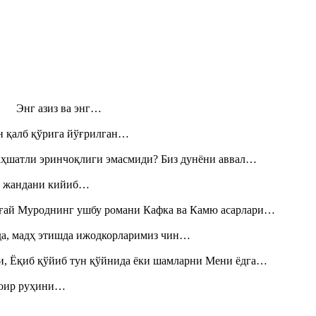
н! Энг азиз ва энг…
н қалб қўрига йўғрилган…
аҳшатли эринчоқлиги эмасмиди? Биз дунёни аввал…
», жандани кийиб…
Тоғай Муроднинг ушбу романи Кафка ва Камю асарлари…
шда, мадҳ этишда ижодкорларимиз чин…
и, Ёқиб қўйиб тун қўйнида ёки шамларни Мени ёдга…
шоир руҳини…