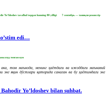
hodir Yo‘ldoshev tavallud topgan kunning 80 yilligi 7 сентябрь — таниқли режиссёр
do’stim edi…
аваллуд топган кун
 ака, том маънода, менинг ҳаётдаги ва ижоддаги маънавий
и энг яқин дўстлари қаторида санаган ва бу ҳаётимдаги энг
 Bahodir Yo’ldoshev bilan suhbat.