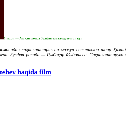
1 март — Атоқли шоира Зулфия таваллуд топган кун
томонидан саҳналаштирилган мазкур спектаклда шоир Ҳамид
лган. Зулфия ролида — Гулбаҳор йўлдошева. Саҳналаштирувчи
oshev haqida film