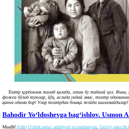
Театр қурбонлик талаб қилади, лекин бу табиий ҳол. Яъни,
фожеа бўлиб туюлар, йўқ, аслида ундай эмас, театр одамини
қанча одами бор! Улар театрдан бошқа жойда ишламайдилар
Bahodir Yo‘ldoshevga bag‘ishlov. Usmon Az
Muallif
Adib
:
O'zbek tarixi, adabiyoti va madaniyati
,
Tarixiy sana
06.