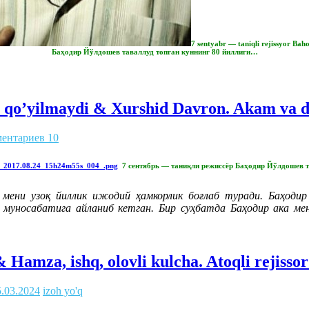
7 sentyabr — taniqli rejissyor Ba
Баҳодир Йўлдошев таваллуд топган куннинг 80 йиллиги…
un qo’yilmaydi & Xurshid Davron. Akam va 
ентариев 10
7 сентябрь — таниқли режиссёр Баҳодир Йўлдошев т
ни узоқ йиллик ижодий ҳамкорлик боғлаб туради. Баҳодир
 муносабатига айланиб кетган. Бир суҳбатда Баҳодир ака мен
Hamza, ishq, olovli kulcha. Atoqli rejissor
5.03.2024
izoh yo'q