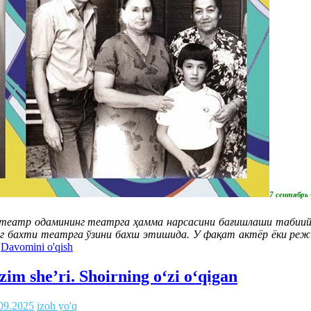
7 сентябрь
 театр одамининг театрга ҳамма нарсасини бағишлаши табиий.
нг бахти театрга ўзини бахш этишида. У фақат актёр ёки реж
!
Davomini o'qish
im she’ri. Shoirning o‘zi o‘qigan
09.2025
izoh yo'q