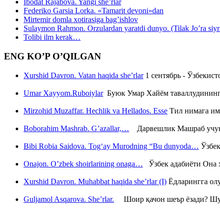
Ibodat Rajabova. Yangi she’rlar
Federiko Garsia Lorka. «Tamarit devoni»dan
Mirtemir domla xotirasiga bag’ishlov
Sulaymon Rahmon. Orzulardan yaratdi dunyo. (Tilak Jo’ra siyrati
Tolibi ilm kerak…
ENG KO’P O’QILGAN
Xurshid Davron. Vatan haqida she’rlar
1 сентябрь - Ўзбекис
Umar Xayyom.Ruboiylar
Буюк Умар Хайём таваллудининг 
Mirzohid Muzaffar. Hechlik va Hellados. Esse
Тил нимага им
Boborahim Mashrab. G’azallar,…
Дарвешлик Машраб учун ш
Bibi Robia Saidova. Tog‘ay Murodning “Bu dunyoda…
Ўзбек
Onajon. O’zbek shoirlarining onaga…
Ўзбек адабиёти Она ҳ
Xurshid Davron. Muhabbat haqida she’rlar (I)
Ёдларингга ол
Guljamol Asqarova. She’rlar.
Шоир қачон шеър ёзади? Шу с