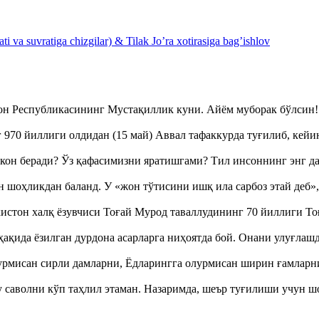
 va suvratiga chizgilar) & Tilak Jo’ra xotirasiga bag’ishlov
тон Республикасининг Мустақиллик куни. Айём муборак бўлси
970 йиллиги олдидан (15 май) Аввал тафаккурда туғилиб, кейи
кон беради? Ўз қафасимизни яратишгами? Тил инсоннинг энг д
оҳликдан баланд. У «жон тўтисини ишқ ила сарбоз этай деб
истон халқ ёзувчиси Тоғай Мурод таваллудининг 70 йиллиги 
ақида ёзилган дурдона асарларга ниҳоятда бой. Онани улуғла
урмисан сирли дамларни, Ёдларингга олурмисан ширин ғамларн
аволни кўп таҳлил этаман. Назаримда, шеър туғилиши учун 