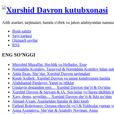
Adib asarlari, tarjimalari, hamda o'zbek va jahon adabiyotidan namun
Bosh sahifa
Sayt xaritasi
Qiziqarli saytlar
RSS
ENG SO’NGGI
Mirzohid Muzaffar. Hechlik va Hellados. Esse
Najmiddin Komilov. Tasavvuf & Najmiddin Komilov bilan suhb
Attila Ilxan. She’rlar. Xurshid Davron tarjimalari
Rajab Xolbek. Xurshid Davron va uning kutubxonasi haqida
Abduhamid Pardayev. Yangi to’rtliklar
Unutayin degandim seni… Xurshid Davron she’ri & Qo’shiq
Xurshid Davron & Sarvara & IA. Sen kelar yo’llarga tikildim
Xayr, dema, sevgilim… Xurshid Davron she’ri & Ikki qo’shiq
Ahmad A’zam. Asarlaridan fiqralar & Ikki kitob
Farhod Bobojonov. Orzuga eltuvchi yo‘l & Yulduzlar yurgan y
Anna Axmatova. She’rlar & Anatoliy Nayman. Anna