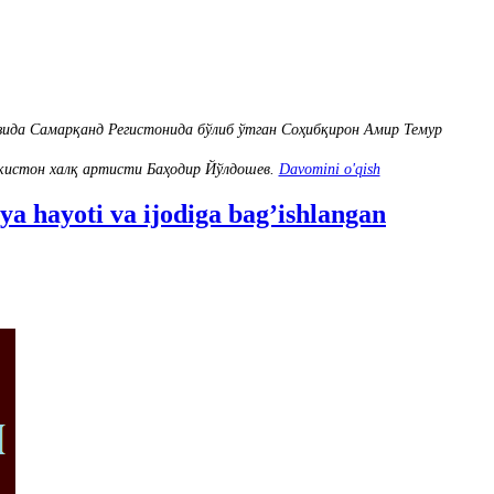
ида Самарқанд Регистонида бўлиб ўтган Соҳибқирон Амир Темур
кистон халқ артисти Баҳодир Йўлдошев.
Davomini o'qish
ya hayoti va ijodiga bag’ishlangan