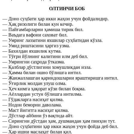
ОЛТИНЧИ БОБ
— Доно суҳбати ҳар икки жаҳон учун фойдалидир.
— Ҳақ ризолиги билан кун кечир.
— Пайғамбарларни ҳамиша тирик бил.
— Ваъдага вафони саховат бил.
— Умринг лаззатини яхшилар суҳбатидан кўзла.
— Умид риштасини ҳаргиз узма.
— Бахилдан яхшилик кутма.
— Тўғри йўлнинг калитини илм деб бил.
— Умрингни саҳрода ўтказма.
— Қалблар дўстлигини хомушликдан изла.
— Ҳамма билан ошно бўлишга интил.
— Жанжаллашган қариндошларни яраштиришга интил.
— Ўғирлик молдан улуш олма.
— Ҳеч кимга ҳақорат кўзи билан боқма.
— Аёллардан устун бўлишга интилма.
— Гўдакларга насиҳат қилма.
— Нодон беморни даволама.
— Маст йигитга насиҳат қилма.
— Дўстлар айбини ўз вақтида айт.
— Сирингни дўстдан ҳам, душмандан ҳам пинҳон тут.
— Доно суҳбатини ҳар икки жаҳон учун фойда деб бил.
— Ҳар ишни маслаҳат билан қил.