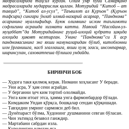
мадрасаларида таҳсил кўрган. Олим умр бўйи Самарқанд
мадрасаларида мударрислик қилган. Мотуридий “Китоб – ат
тавҳид”, “Китоб ал-усул”, “Таъвилот ал Қуръон” (Қуръон
тафсири) сингари ўнлаб илмий-назарий асарлар, “Панднома”
асарининг муаллифидир. Буюк олимнинг ислом таълимоти
софлигини асрашда хизмати катта. Навоий “Насойим-ул-
муҳаббат”да Мотуридийнинг руҳий-илоҳий қудрати ҳақида
алоҳида ҳикоят келтирган. Унинг “Панднома”си Х аср
пандномасининг энг яхши намуналаридан бўлиб, китобхонни
илм ўрганишга, касб эгаллашга, яхши хулқ эгаси, инсонпарвар,
ширинсухан, саховатпеша бўлишга ундайди.
БИРИНЧИ БОБ
— Худога такя қилмоқ керак. Нимани хоҳласанг У беради.
— Уни асра, У ҳам сени асрайди.
— У берганни ҳеч ким тортиб ололмайди.
— Унга ким итоат этса, ҳамма унга фармонбардор бўлади.
— Кимдаким Ундан қўрқса, бошқалар сендан қўрқишади.
— Тавҳидни умринг сармояси деб бил.
— Дунёпараст бўлма, Худонинг душманини севган бўласан.
— Чин эътиқод безавол ганждир.
— Мартабани сабрдан изла.
— Қуролингни илмдан яса.