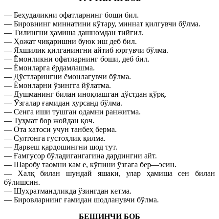
— Беҳудаликни офатларнинг боши бил.
— Бировнинг миннатини кўтару, миннат қилгувчи бўлма.
— Тилингни ҳамиша дашномдан тийгил.
— Ҳожат чиқаришни буюк иш деб бил.
— Яхшилик қилганингни айтиб юргувчи бўлма.
— Ёмонликни офатларнинг боши, деб бил.
— Ёмонларга ёрдамлашма.
— Дўстларингни ёмонлагувчи бўлма.
— Ёмонларни ўзингга йўлатма.
— Душманинг билан иноқлашган дўстдан қўрқ.
— Ўзгалар ғамидан хурсанд бўлма.
— Сенга иши тушган одамни ранжитма.
— Туҳмат бор жойдан қоч.
— Ота хатоси учун танбеҳ берма.
— Султонга густоҳлик қилма.
— Дарвеш қардошингни шод тут.
— Ғамгусор бўладигангагина дардингни айт.
— Шаробу таомни кам е, кўпини ўзгага бер—эсин.
— Халқ билан шундай яшаки, улар ҳамиша сен билан
бўлишсин.
— Шуҳратмандликда ўзингдан кетма.
— Бировларнинг ғамидан шодланувчи бўлма.
БEШИНЧИ БОБ