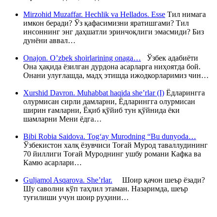
Mirzohid Muzaffar. Hechlik va Hellados. Esse
Тил нимага
имкон беради? Ўз қафасимизни яратишгами? Тил
инсоннинг энг даҳшатли эринчоқлиги эмасмиди? Биз
дунёни аввал…
Onajon. O’zbek shoirlarining onaga…
Ўзбек адабиёти
Она ҳақида ёзилган дурдона асарларга ниҳоятда бой.
Онани улуғлашда, мадҳ этишда ижодкорларимиз чин…
Xurshid Davron. Muhabbat haqida she’rlar (I)
Ёдларингга
олурмисан сирли дамларни, Ёдларингга олурмисан
ширин ғамларни, Ёқиб қўйиб тун қўйнида ёки
шамларни Мени ёдга…
Bibi Robia Saidova. Tog‘ay Murodning “Bu dunyoda…
Ўзбекистон халқ ёзувчиси Тоғай Мурод таваллудининг
70 йиллиги Тоғай Муроднинг ушбу романи Кафка ва
Камю асарлари…
Guljamol Asqarova. She’rlar.
Шоир қачон шеър ёзади?
Шу саволни кўп таҳлил этаман. Назаримда, шеър
туғилиши учун шоир руҳини…