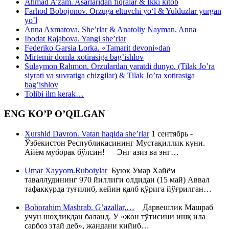
Ahmad A’zam. Asarlaridan fiqralar & Ikki kitob
Farhod Bobojonov. Orzuga eltuvchi yo‘l & Yulduzlar yurgan
yo`l
Anna Axmatova. She’rlar & Anatoliy Nayman. Anna
Ibodat Rajabova. Yangi she’rlar
Federiko Garsia Lorka. «Tamarit devoni»dan
Mirtemir domla xotirasiga bag’ishlov
Sulaymon Rahmon. Orzulardan yaratdi dunyo. (Tilak Jo’ra
siyrati va suvratiga chizgilar) & Tilak Jo’ra xotirasiga
bag’ishlov
Tolibi ilm kerak…
ENG KO’P O’QILGAN
Xurshid Davron. Vatan haqida she’rlar
1 сентябрь -
Ўзбекистон Республикасининг Мустақиллик куни.
Айём муборак бўлсин! Энг азиз ва энг…
Umar Xayyom.Ruboiylar
Буюк Умар Хайём
таваллудининг 970 йиллиги олдидан (15 май) Аввал
тафаккурда туғилиб, кейин қалб қўрига йўғрилган…
Boborahim Mashrab. G’azallar,…
Дарвешлик Машраб
учун шоҳликдан баланд. У «жон тўтисини ишқ ила
сарбоз этай деб», жандани кийиб…