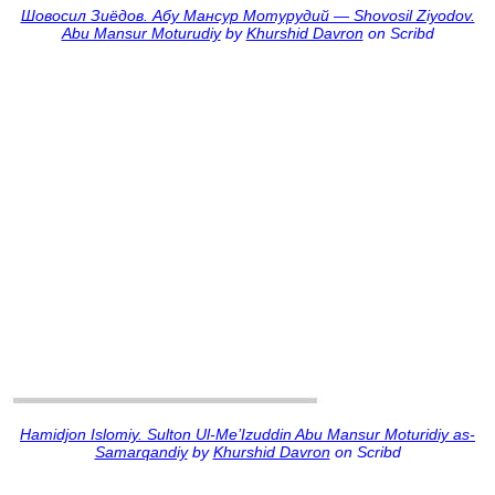
Шовосил Зиёдов. Абу Мансур Мотурудий — Shovosil Ziyodov.
Abu Mansur Moturudiy
by
Khurshid Davron
on Scribd
Hamidjon Islomiy. Sulton Ul-Me’Izuddin Abu Mansur Moturidiy as-
Samarqandiy
by
Khurshid Davron
on Scribd