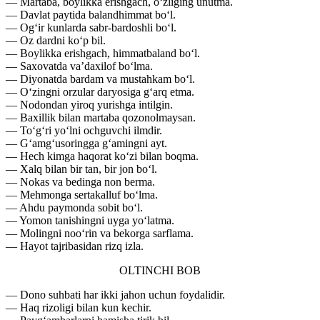
— Martaba, boylikka erishgach, o‘zliging unutma.
— Davlat paytida balandhimmat bo‘l.
— Og‘ir kunlarda sabr-bardoshli bo‘l.
— Oz dardni ko‘p bil.
— Boylikka erishgach, himmatbaland bo‘l.
— Saxovatda va’daxilof bo‘lma.
— Diyonatda bardam va mustahkam bo‘l.
— O‘zingni orzular daryosiga g‘arq etma.
— Nodondan yiroq yurishga intilgin.
— Baxillik bilan martaba qozonolmaysan.
— To‘g‘ri yo‘lni ochguvchi ilmdir.
— G‘amg‘usoringga g‘amingni ayt.
— Hech kimga haqorat ko‘zi bilan boqma.
— Xalq bilan bir tan, bir jon bo‘l.
— Nokas va bedinga non berma.
— Mehmonga sertakalluf bo‘lma.
— Ahdu paymonda sobit bo‘l.
— Yomon tanishingni uyga yo‘latma.
— Molingni noo‘rin va bekorga sarflama.
— Hayot tajribasidan rizq izla.
OLTINCHI BOB
— Dono suhbati har ikki jahon uchun foydalidir.
— Haq rizoligi bilan kun kechir.