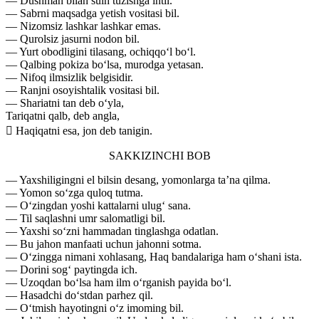
— Dushman bilan sulh tuzishga intil.
— Sabrni maqsadga yetish vositasi bil.
— Nizomsiz lashkar lashkar emas.
— Qurolsiz jasurni nodon bil.
— Yurt obodligini tilasang, ochiqqo‘l bo‘l.
— Qalbing pokiza bo‘lsa, murodga yetasan.
— Nifoq ilmsizlik belgisidir.
— Ranjni osoyishtalik vositasi bil.
— Shariatni tan deb o‘yla,
Tariqatni qalb, deb angla,
 Haqiqatni esa, jon deb tanigin.
SAKKIZINCHI BOB
— Yaxshiligingni el bilsin desang, yomonlarga ta’na qilma.
— Yomon so‘zga quloq tutma.
— O‘zingdan yoshi kattalarni ulug‘ sana.
— Til saqlashni umr salomatligi bil.
— Yaxshi so‘zni hammadan tinglashga odatlan.
— Bu jahon manfaati uchun jahonni sotma.
— O‘zingga nimani xohlasang, Haq bandalariga ham o‘shani ista.
— Dorini sog‘ paytingda ich.
— Uzoqdan bo‘lsa ham ilm o‘rganish payida bo‘l.
— Hasadchi do‘stdan parhez qil.
— O‘tmish hayotingni o‘z imoming bil.