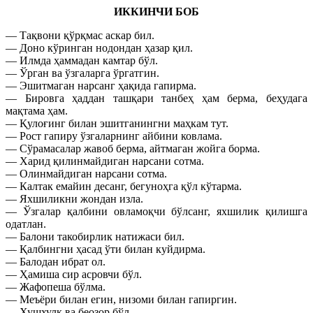
ИККИНЧИ БОБ
— Тақвони қўрқмас аскар бил.
— Доно кўринган нодондан ҳазар қил.
— Илмда ҳаммадан камтар бўл.
— Ўрган ва ўзгаларга ўргатгин.
— Эшитмаган нарсанг ҳақида гапирма.
— Бировга ҳаддан ташқари танбеҳ ҳам берма, беҳудага
мақтама ҳам.
— Қулоғинг билан эшитганингни маҳкам тут.
— Рост гапиру ўзгаларнинг айбини ковлама.
— Сўрамасалар жавоб берма, айтмаган жойга борма.
— Харид қилинмайдиган нарсани сотма.
— Олинмайдиган нарсани сотма.
— Калтак емайин десанг, бегуноҳга қўл кўтарма.
— Яхшиликни жондан изла.
— Ўзгалар қалбини овламоқчи бўлсанг, яхшилик қилишга
одатлан.
— Балони такобирлик натижаси бил.
— Қалбингни ҳасад ўти билан куйдирма.
— Балодан ибрат ол.
— Ҳамиша сир асровчи бўл.
— Жафопеша бўлма.
— Меъёри билан егин, низоми билан гапиргин.
— Хушхулқ ва беозор бўл.