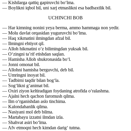
— Kishilarga qattiq gapiruvchi bo‘lma.
— Boylikni iqbol bil, uni xarj etmaslikni esa badbaxtlik bil.
UCHINCHI BOB
— Har kimning nonini yeya berma, ammo hammaga non yedir.
— Molu davlat orqasidan yuguruvchi bo‘lma.
— Haq xikmatini ilmingdan afzal bil.
— Ilmingni ehtiyot qil.
— Alloh hikmatini o‘z bilimingdan yuksak bil.
— O‘zingni ta’rif etishdan saqlan.
— Hamisha Alloh shukronasida bo‘l.
— Jonni omonat bil.
— Allohni hamisha berguvchi, deb bil.
— Umringni inoyat bil.
— Tadbirni taqdir bilan bog‘la.
— Sog‘likni g‘animat bil.
— Oxiri ziyon keltiradigan foydaning atrofida o‘ralashma.
— Ajalni hech qachon faromush qilma.
— Ilm o‘rganishdan aslo tinchima.
— Kalondahanlik qilma.
— Nasiyani mol deb bilma.
— Martabayu izzatni ilmdan izla.
— Shahvat asiri bo‘lma.
— Afv etmoqni hech kimdan darig‘ tutma.