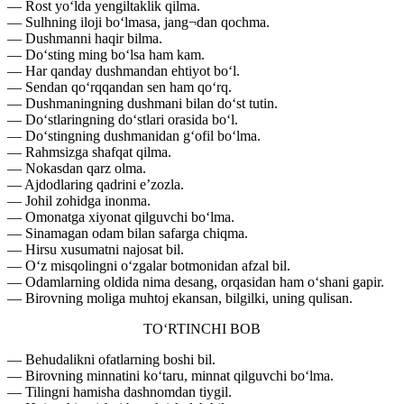
— Rost yo‘lda yengiltaklik qilma.
— Sulhning iloji bo‘lmasa, jang¬dan qochma.
— Dushmanni haqir bilma.
— Do‘sting ming bo‘lsa ham kam.
— Har qanday dushmandan ehtiyot bo‘l.
— Sendan qo‘rqqandan sen ham qo‘rq.
— Dushmaningning dushmani bilan do‘st tutin.
— Do‘stlaringning do‘stlari orasida bo‘l.
— Do‘stingning dushmanidan g‘ofil bo‘lma.
— Rahmsizga shafqat qilma.
— Nokasdan qarz olma.
— Ajdodlaring qadrini e’zozla.
— Johil zohidga inonma.
— Omonatga xiyonat qilguvchi bo‘lma.
— Sinamagan odam bilan safarga chiqma.
— Hirsu xusumatni najosat bil.
— O‘z misqolingni o‘zgalar botmonidan afzal bil.
— Odamlarning oldida nima desang, orqasidan ham o‘shani gapir.
— Birovning moliga muhtoj ekansan, bilgilki, uning qulisan.
TO‘RTINCHI BOB
— Behudalikni ofatlarning boshi bil.
— Birovning minnatini ko‘taru, minnat qilguvchi bo‘lma.
— Tilingni hamisha dashnomdan tiygil.