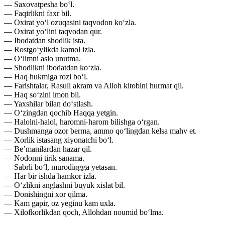
— Saxovatpesha bo‘l.
— Faqirlikni faxr bil.
— Oxirat yo‘l ozuqasini taqvodon ko‘zla.
— Oxirat yo‘lini taqvodan qur.
— Ibodatdan shodlik ista.
— Rostgo‘ylikda kamol izla.
— O‘limni aslo unutma.
— Shodlikni ibodatdan ko‘zla.
— Haq hukmiga rozi bo‘l.
— Farishtalar, Rasuli akram va Alloh kitobini hurmat qil.
— Haq so‘zini imon bil.
— Yaxshilar bilan do‘stlash.
— O‘zingdan qochib Haqqa yetgin.
— Halolni-halol, haromni-harom bilishga o‘rgan.
— Dushmanga ozor berma, ammo qo‘lingdan kelsa mahv et.
— Xorlik istasang xiyonatchi bo‘l.
— Be’manilardan hazar qil.
— Nodonni tirik sanama.
— Sabrli bo‘l, murodingga yetasan.
— Har bir ishda hamkor izla.
— O‘zlikni anglashni buyuk xislat bil.
— Donishingni xor qilma.
— Kam gapir, oz yeginu kam uxla.
— Xilofkorlikdan qoch, Allohdan noumid bo‘lma.