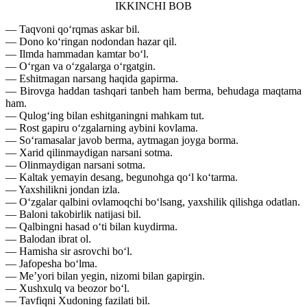
IKKINCHI BOB
— Taqvoni qo‘rqmas askar bil.
— Dono ko‘ringan nodondan hazar qil.
— Ilmda hammadan kamtar bo‘l.
— O‘rgan va o‘zgalarga o‘rgatgin.
— Eshitmagan narsang haqida gapirma.
— Birovga haddan tashqari tanbeh ham berma, behudaga maqtama
ham.
— Qulog‘ing bilan eshitganingni mahkam tut.
— Rost gapiru o‘zgalarning aybini kovlama.
— So‘ramasalar javob berma, aytmagan joyga borma.
— Xarid qilinmaydigan narsani sotma.
— Olinmaydigan narsani sotma.
— Kaltak yemayin desang, begunohga qo‘l ko‘tarma.
— Yaxshilikni jondan izla.
— O‘zgalar qalbini ovlamoqchi bo‘lsang, yaxshilik qilishga odatlan.
— Baloni takobirlik natijasi bil.
— Qalbingni hasad o‘ti bilan kuydirma.
— Balodan ibrat ol.
— Hamisha sir asrovchi bo‘l.
— Jafopesha bo‘lma.
— Me’yori bilan yegin, nizomi bilan gapirgin.
— Xushxulq va beozor bo‘l.
— Tavfiqni Xudoning fazilati bil.