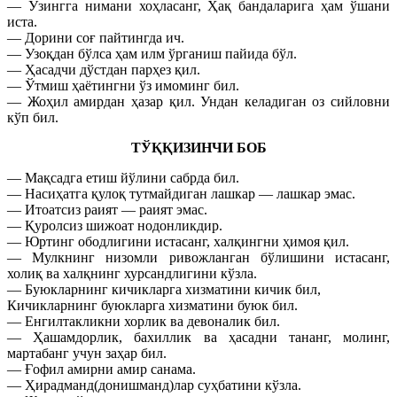
— Ўзингга нимани хоҳласанг, Ҳақ бандаларига ҳам ўшани
иста.
— Дорини соғ пайтингда ич.
— Узоқдан бўлса ҳам илм ўрганиш пайида бўл.
— Ҳасадчи дўстдан парҳез қил.
— Ўтмиш ҳаётингни ўз имоминг бил.
— Жоҳил амирдан ҳазар қил. Ундан келадиган оз сийловни
кўп бил.
ТЎҚҚИЗИНЧИ БОБ
— Мақсадга етиш йўлини сабрда бил.
— Насиҳатга қулоқ тутмайдиган лашкар — лашкар эмас.
— Итоатсиз раият — раият эмас.
— Қуролсиз шижоат нодонликдир.
— Юртинг ободлигини истасанг, халқингни ҳимоя қил.
— Мулкнинг низомли ривожланган бўлишини истасанг,
холиқ ва халқнинг хурсандлигини кўзла.
— Буюкларнинг кичикларга хизматини кичик бил,
Кичикларнинг буюкларга хизматини буюк бил.
— Енгилтакликни хорлик ва девоналик бил.
— Ҳашамдорлик, бахиллик ва ҳасадни тананг, молинг,
мартабанг учун заҳар бил.
— Ғофил амирни амир санама.
— Ҳирадманд(донишманд)лар суҳбатини кўзла.