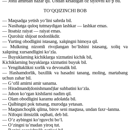
— Johil amirdan hazar qil. Undan keladigan oz siylovni ko‘p bil.
TO‘QQIZINCHI BOB
— Maqsadga yetish yo‘lini sabrda bil.
— Nasihatga quloq tutmaydigan lashkar — lashkar emas.
— Itoatsiz raiyat — raiyat emas.
— Qurolsiz shijoat nodonlikdir.
— Yurting obodligini istasang, xalqingni himoya qil.
— Mulkning nizomli rivojlangan bo‘lishini istasang, xoliq va
xalqning xursandligini ko‘zla.
— Buyuklarning kichiklarga xizmatini kichik bil,
Kichiklarning buyuklarga xizmatini buyuk bil.
— Yengiltaklikni xorlik va devonalik bil.
— Hashamdorlik, baxillik va hasadni tanang, moling, martabang
uchun zahar bil.
— G‘ofil amirni amir sanama.
— Hiradmand(donishmand)lar suhbatini ko‘zla.
— Jahon ko‘rgan kishilarni nadim qil.
— Olam obodligini karamu adolatda bil.
— Qalbingni pok tutsang, murodga yetasan.
— Maqtanchoqlik qilma, birov seni maqtasa, undan faxr¬lanma.
— Nifoqni ilmsizlik oqibati, deb bil.
— O‘z aybingni ko‘rguvchi bo‘l.
— O‘zingni ta’madan yiroq tut.