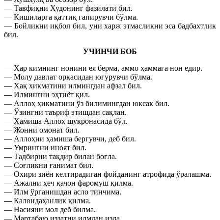
— Тавфиқни Худонинг фазилати бил.
— Кишиларга қаттиқ гапирувчи бўлма.
— Бойликни иқбол бил, уни харж этмасликни эса бадбахтлик
бил.
УЧИНЧИ БОБ
— Ҳар кимнинг нонини ея берма, аммо ҳаммага нон едир.
— Молу давлат орқасидан югурувчи бўлма.
— Ҳақ хикматини илмингдан афзал бил.
— Илмингни эҳтиёт қил.
— Аллоҳ ҳикматини ўз билимингдан юксак бил.
— Ўзингни таъриф этишдан сақлан.
— Ҳамиша Аллоҳ шукронасида бўл.
— Жонни омонат бил.
— Аллоҳни ҳамиша бергувчи, деб бил.
— Умрингни иноят бил.
— Тадбирни тақдир билан боғла.
— Соғликни ғанимат бил.
— Охири зиён келтирадиган фойданинг атрофида ўралашма.
— Ажални ҳеч қачон фаромуш қилма.
— Илм ўрганишдан асло тинчима.
— Калондаҳанлик қилма.
— Насияни мол деб билма.
— Мартабаю иззатни илмдан изла.