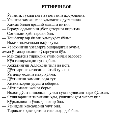
ЕТТИНЧИ БОБ
— Ўтганга, тўкилганга ва кетганга афсусланма.
— Ўзингга ҳамжинс ва ҳаммаслак дўст танла.
— Ҳамма билан ярашиб яшашга интил.
— Бераҳм одамларни дўст қаторига киритма.
— Соғлиқни ҳаёт гарови бил.
— Тошбағирлар билан ҳамсуҳбат бўлма.
— Иккиюзламачидан вафо кутма.
— Ўз юкингни ўзгаларга оширадиган бўлма,
аммо ўзгалар юкини кўтаргувчи бўл.
— Манфаатсиз тириклик ўлим билан баробар.
— Кўп гапирмоқни гуноҳ бил.
— Ҳожатингни Аллоҳдан тила ва иста.
— Дўстларинг хатосини айтиб тургин.
— Ўзгалар молига меҳр қўйма.
— Дўстингни ҳамиша эсда тут.
— Хизматкорни урушга юборма.
— Айтилмаган жойга борма.
— Нодон дўстга ишонма, чунки сувга суянсанг ғарқ бўласан.
— Яхшиларнинг тиригини ҳам, ўлигини ҳам зиёрат қил.
— Қўрқоқликни ўлимдан оғир бил.
— Ўзингдан кексаларни улуғ бил.
— Тириклик ҳақиқатини соғликда, деб бил.