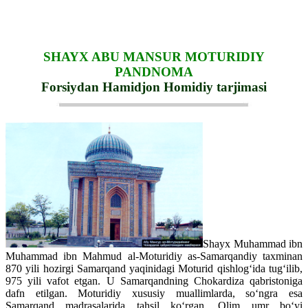
SHAYX ABU MANSUR MOTURIDIY
PANDNOMA
Forsiydan Hamidjon Homidiy tarjimasi
Shayx Muhammad ibn
Muhammad ibn Mahmud al-Moturidiy as-Samarqandiy taxminan
870 yili hozirgi Samarqand yaqinidagi Moturid qishlog‘ida tug‘ilib,
975 yili vafot etgan. U Samarqandning Chokardiza qabristoniga
dafn etilgan. Moturidiy xususiy muallimlarda, so‘ngra esa
Samarqand madrasalarida tahsil ko‘rgan. Olim umr bo‘yi