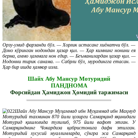
Орзу-умид фарзанди бўл. — Хорлик истасанг хиёнатчи бўл. —
Доно кўринган нодондан ҳазар қил. — Ҳар кимнинг нонини ея
берма, аммо ҳаммага нон едир. — Беъманилардан ҳазар қил. —
Нодонни тирик санама. — Сабрли бўл, муродингга етасан. —
Ҳар бир ишда ҳамкор изла.
Шайх Абу Мансур Мотуридий
ПАНДНОМА
Форсийдан Ҳамиджон Ҳомидий таржимаси
Шайх Абу Мансур Муҳаммад ибн Муҳаммад ибн Маҳмуд
Мотуридий тахминан 870 йили ҳозирги Самарқанд яқинидаги
Мотурид қишлоғида туғилиб, 975 йили вафот этган. У
Самарқанднинг Чокардиза қабристонига дафн этилган.
Мотуридий хусусий муаллимларда, сўнгра эса Самарқанд