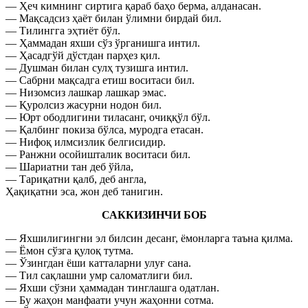
— Ҳеч кимнинг сиртига қараб баҳо берма, алданасан.
— Мақсадсиз ҳаёт билан ўлимни бирдай бил.
— Тилингга эҳтиёт бўл.
— Ҳаммадан яхши сўз ўрганишга интил.
— Ҳасадгўй дўстдан парҳез қил.
— Душман билан сулҳ тузишга интил.
— Сабрни мақсадга етиш воситаси бил.
— Низомсиз лашкар лашкар эмас.
— Қуролсиз жасурни нодон бил.
— Юрт ободлигини тиласанг, очиққўл бўл.
— Қалбинг покиза бўлса, муродга етасан.
— Нифоқ илмсизлик белгисидир.
— Ранжни осойишталик воситаси бил.
— Шариатни тан деб ўйла,
— Тариқатни қалб, деб англа,
Ҳақиқатни эса, жон деб танигин.
САККИЗИНЧИ БОБ
— Яхшилигингни эл билсин десанг, ёмонларга таъна қилма.
— Ёмон сўзга қулоқ тутма.
— Ўзингдан ёши катталарни улуғ сана.
— Тил сақлашни умр саломатлиги бил.
— Яхши сўзни ҳаммадан тинглашга одатлан.
— Бу жаҳон манфаати учун жаҳонни сотма.