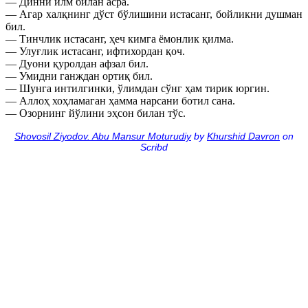
— Динни илм билан асра.
— Агар халқнинг дўст бўлишини истасанг, бойликни душман
бил.
— Тинчлик истасанг, ҳеч кимга ёмонлик қилма.
— Улуғлик истасанг, ифтихордан қоч.
— Дуони қуролдан афзал бил.
— Умидни ганждан ортиқ бил.
— Шунга интилгинки, ўлимдан сўнг ҳам тирик юргин.
— Аллоҳ хоҳламаган ҳамма нарсани ботил сана.
— Озорнинг йўлини эҳсон билан тўс.
Shovosil Ziyodov. Abu Mansur Moturudiy
by
Khurshid Davron
on
Scribd