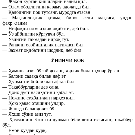
— Жаҳон кўрган кишиларни надим қил.
— Олам ободлигини караму адолатда бил.
— Қалбингни пок тутсанг, муродга етасан.
— Мақтанчоқлик қилма, биров сени мақтаса, ундан
фахр¬ланма.
— Нифоқни илмсизлик оқибати, деб бил.
— Ўз айбингни кўргувчи бўл.
— Ўзингни таъмадан йироқ тут.
— Ранжни осойишталик натижаси бил.
— Заҳмат оқибатини шодлик, деб бил.
ЎНИНЧИ БОБ
— Ҳамиша азиз бўлай десанг, хорлик билан ҳунар ўрган.
— Балони садақа билан даф эт.
— Ҳурматни бойликдан афзал бил.
— Такаббурларни дев сана.
— Доно дўст насиҳатини қабул эт.
— Ножинс суҳбатидан парҳез қил.
— Ҳою ҳавас оташини ўлдир.
— Жангда баландовоз бўл.
— Яхши сўзни азиз тут.
— Ҳамманинг ўзингга душман бўлишини истасанг, такаббур
бўл.
— Ёмон кўздан қўрқ.