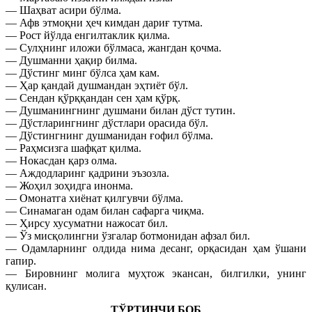
— Шаҳват асири бўлма.
— Афв этмоқни ҳеч кимдан дариғ тутма.
— Рост йўлда енгилтаклик қилма.
— Сулҳнинг иложи бўлмаса, жангдан қочма.
— Душманни ҳақир билма.
— Дўстинг минг бўлса ҳам кам.
— Ҳар қандай душмандан эҳтиёт бўл.
— Сендан қўрққандан сен ҳам қўрқ.
— Душманингнинг душмани билан дўст тутин.
— Дўстларингнинг дўстлари орасида бўл.
— Дўстингнинг душманидан ғофил бўлма.
— Раҳмсизга шафқат қилма.
— Нокасдан қарз олма.
— Аждодларинг қадрини эъзозла.
— Жоҳил зоҳидга инонма.
— Омонатга хиёнат қилгувчи бўлма.
— Синамаган одам билан сафарга чиқма.
— Ҳирсу хусуматни нажосат бил.
— Ўз мисқолингни ўзгалар ботмонидан афзал бил.
— Одамларнинг олдида нима десанг, орқасидан ҳам ўшани
гапир.
— Бировнинг молига муҳтож экансан, билгилки, унинг
қулисан.
ТЎРТИНЧИ БОБ