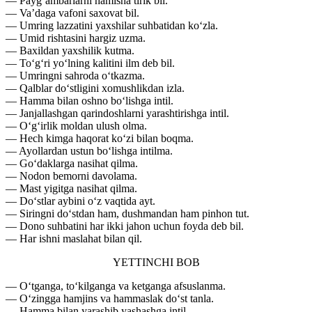
— Payg‘ambarlarni hamisha tirik bil.
— Va’daga vafoni saxovat bil.
— Umring lazzatini yaxshilar suhbatidan ko‘zla.
— Umid rishtasini hargiz uzma.
— Baxildan yaxshilik kutma.
— To‘g‘ri yo‘lning kalitini ilm deb bil.
— Umringni sahroda o‘tkazma.
— Qalblar do‘stligini xomushlikdan izla.
— Hamma bilan oshno bo‘lishga intil.
— Janjallashgan qarindoshlarni yarashtirishga intil.
— O‘g‘irlik moldan ulush olma.
— Hech kimga haqorat ko‘zi bilan boqma.
— Ayollardan ustun bo‘lishga intilma.
— Go‘daklarga nasihat qilma.
— Nodon bemorni davolama.
— Mast yigitga nasihat qilma.
— Do‘stlar aybini o‘z vaqtida ayt.
— Siringni do‘stdan ham, dushmandan ham pinhon tut.
— Dono suhbatini har ikki jahon uchun foyda deb bil.
— Har ishni maslahat bilan qil.
YETTINCHI BOB
— O‘tganga, to‘kilganga va ketganga afsuslanma.
— O‘zingga hamjins va hammaslak do‘st tanla.
— Hamma bilan yarashib yashashga intil.