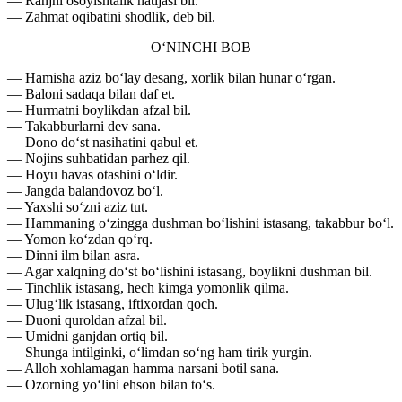
— Ranjni osoyishtalik natijasi bil.
— Zahmat oqibatini shodlik, deb bil.
O‘NINCHI BOB
— Hamisha aziz bo‘lay desang, xorlik bilan hunar o‘rgan.
— Baloni sadaqa bilan daf et.
— Hurmatni boylikdan afzal bil.
— Takabburlarni dev sana.
— Dono do‘st nasihatini qabul et.
— Nojins suhbatidan parhez qil.
— Hoyu havas otashini o‘ldir.
— Jangda balandovoz bo‘l.
— Yaxshi so‘zni aziz tut.
— Hammaning o‘zingga dushman bo‘lishini istasang, takabbur bo‘l.
— Yomon ko‘zdan qo‘rq.
— Dinni ilm bilan asra.
— Agar xalqning do‘st bo‘lishini istasang, boylikni dushman bil.
— Tinchlik istasang, hech kimga yomonlik qilma.
— Ulug‘lik istasang, iftixordan qoch.
— Duoni quroldan afzal bil.
— Umidni ganjdan ortiq bil.
— Shunga intilginki, o‘limdan so‘ng ham tirik yurgin.
— Alloh xohlamagan hamma narsani botil sana.
— Ozorning yo‘lini ehson bilan to‘s.