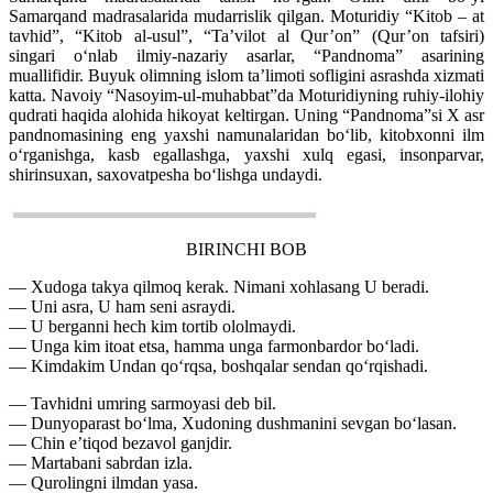
Samarqand madrasalarida mudarrislik qilgan. Moturidiy “Kitob – at
tavhid”, “Kitob al-usul”, “Ta’vilot al Qur’on” (Qur’on tafsiri)
singari o‘nlab ilmiy-nazariy asarlar, “Pandnoma” asarining
muallifidir. Buyuk olimning islom ta’limoti sofligini asrashda xizmati
katta. Navoiy “Nasoyim-ul-muhabbat”da Moturidiyning ruhiy-ilohiy
qudrati haqida alohida hikoyat keltirgan. Uning “Pandnoma”si X asr
pandnomasining eng yaxshi namunalaridan bo‘lib, kitobxonni ilm
o‘rganishga, kasb egallashga, yaxshi xulq egasi, insonparvar,
shirinsuxan, saxovatpesha bo‘lishga undaydi.
BIRINCHI BOB
— Xudoga takya qilmoq kerak. Nimani xohlasang U beradi.
— Uni asra, U ham seni asraydi.
— U berganni hech kim tortib ololmaydi.
— Unga kim itoat etsa, hamma unga farmonbardor bo‘ladi.
— Kimdakim Undan qo‘rqsa, boshqalar sendan qo‘rqishadi.
— Tavhidni umring sarmoyasi deb bil.
— Dunyoparast bo‘lma, Xudoning dushmanini sevgan bo‘lasan.
— Chin e’tiqod bezavol ganjdir.
— Martabani sabrdan izla.
— Qurolingni ilmdan yasa.