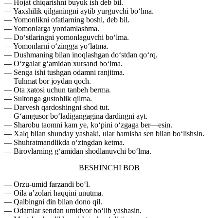
— Hojat chiqarishni buyuk ish deb bil.
— Yaxshilik qilganingni aytib yurguvchi bo‘lma.
— Yomonlikni ofatlarning boshi, deb bil.
— Yomonlarga yordamlashma.
— Do‘stlaringni yomonlaguvchi bo‘lma.
— Yomonlarni o‘zingga yo‘latma.
— Dushmaning bilan inoqlashgan do‘stdan qo‘rq.
— O‘zgalar g‘amidan xursand bo‘lma.
— Senga ishi tushgan odamni ranjitma.
— Tuhmat bor joydan qoch.
— Ota xatosi uchun tanbeh berma.
— Sultonga gustohlik qilma.
— Darvesh qardoshingni shod tut.
— G‘amgusor bo‘ladigangagina dardingni ayt.
— Sharobu taomni kam ye, ko‘pini o‘zgaga ber—esin.
— Xalq bilan shunday yashaki, ular hamisha sen bilan bo‘lishsin.
— Shuhratmandlikda o‘zingdan ketma.
— Birovlarning g‘amidan shodlanuvchi bo‘lma.
BESHINCHI BOB
— Orzu-umid farzandi bo‘l.
— Oila a’zolari haqqini unutma.
— Qalbingni din bilan dono qil.
— Odamlar sendan umidvor bo‘lib yashasin.