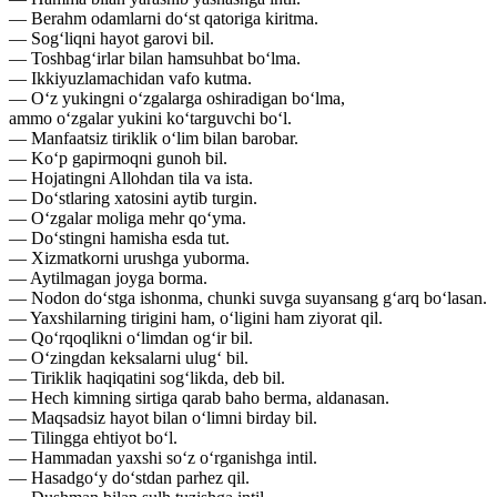
— Berahm odamlarni do‘st qatoriga kiritma.
— Sog‘liqni hayot garovi bil.
— Toshbag‘irlar bilan hamsuhbat bo‘lma.
— Ikkiyuzlamachidan vafo kutma.
— O‘z yukingni o‘zgalarga oshiradigan bo‘lma,
ammo o‘zgalar yukini ko‘targuvchi bo‘l.
— Manfaatsiz tiriklik o‘lim bilan barobar.
— Ko‘p gapirmoqni gunoh bil.
— Hojatingni Allohdan tila va ista.
— Do‘stlaring xatosini aytib turgin.
— O‘zgalar moliga mehr qo‘yma.
— Do‘stingni hamisha esda tut.
— Xizmatkorni urushga yuborma.
— Aytilmagan joyga borma.
— Nodon do‘stga ishonma, chunki suvga suyansang g‘arq bo‘lasan.
— Yaxshilarning tirigini ham, o‘ligini ham ziyorat qil.
— Qo‘rqoqlikni o‘limdan og‘ir bil.
— O‘zingdan keksalarni ulug‘ bil.
— Tiriklik haqiqatini sog‘likda, deb bil.
— Hech kimning sirtiga qarab baho berma, aldanasan.
— Maqsadsiz hayot bilan o‘limni birday bil.
— Tilingga ehtiyot bo‘l.
— Hammadan yaxshi so‘z o‘rganishga intil.
— Hasadgo‘y do‘stdan parhez qil.