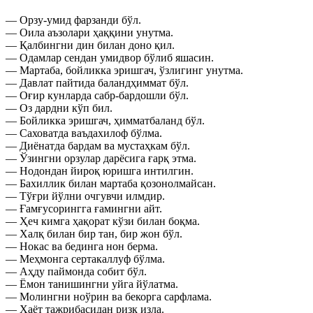
— Орзу-умид фарзанди бўл.
— Оила аъзолари ҳаққини унутма.
— Қалбингни дин билан доно қил.
— Одамлар сендан умидвор бўлиб яшасин.
— Мартаба, бойликка эришгач, ўзлигинг унутма.
— Давлат пайтида баландҳиммат бўл.
— Оғир кунларда сабр-бардошли бўл.
— Оз дардни кўп бил.
— Бойликка эришгач, ҳимматбаланд бўл.
— Саховатда ваъдахилоф бўлма.
— Диёнатда бардам ва мустаҳкам бўл.
— Ўзингни орзулар дарёсига ғарқ этма.
— Нодондан йироқ юришга интилгин.
— Бахиллик билан мартаба қозонолмайсан.
— Тўғри йўлни очгувчи илмдир.
— Ғамғусорингга ғамингни айт.
— Ҳеч кимга ҳақорат кўзи билан боқма.
— Халқ билан бир тан, бир жон бўл.
— Нокас ва бединга нон берма.
— Меҳмонга сертакаллуф бўлма.
— Аҳду паймонда собит бўл.
— Ёмон танишингни уйга йўлатма.
— Молингни ноўрин ва бекорга сарфлама.
— Ҳаёт тажрибасидан ризқ изла.