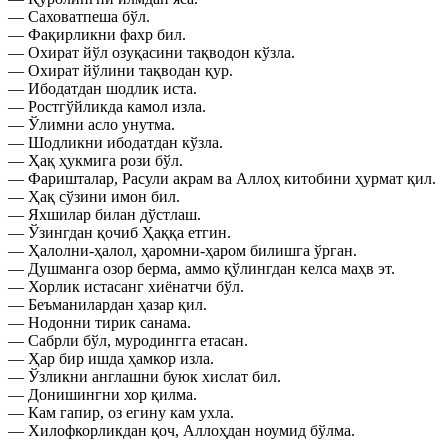
— Саховатпеша бўл.
— Фақирликни фахр бил.
— Охират йўл озуқасини тақводон кўзла.
— Охират йўлини тақводан қур.
— Ибодатдан шодлик иста.
— Ростгўйликда камол изла.
— Ўлимни асло унутма.
— Шодликни ибодатдан кўзла.
— Ҳақ ҳукмига рози бўл.
— Фаришталар, Расули акрам ва Аллоҳ китобини ҳурмат қил.
— Ҳақ сўзини имон бил.
— Яхшилар билан дўстлаш.
— Ўзингдан қочиб Ҳаққа етгин.
— Ҳалолни-ҳалол, ҳаромни-ҳаром билишга ўрган.
— Душманга озор берма, аммо қўлингдан келса маҳв эт.
— Хорлик истасанг хиёнатчи бўл.
— Беъманилардан ҳазар қил.
— Нодонни тирик санама.
— Сабрли бўл, муродингга етасан.
— Ҳар бир ишда ҳамкор изла.
— Ўзликни англашни буюк хислат бил.
— Донишингни хор қилма.
— Кам гапир, оз егину кам ухла.
— Хилофкорликдан қоч, Аллоҳдан ноумид бўлма.