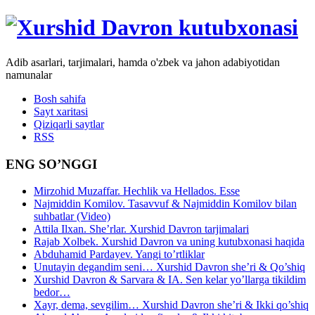
Adib asarlari, tarjimalari, hamda o'zbek va jahon adabiyotidan
namunalar
Bosh sahifa
Sayt xaritasi
Qiziqarli saytlar
RSS
ENG SO’NGGI
Mirzohid Muzaffar. Hechlik va Hellados. Esse
Najmiddin Komilov. Tasavvuf & Najmiddin Komilov bilan
suhbatlar (Video)
Attila Ilxan. She’rlar. Xurshid Davron tarjimalari
Rajab Xolbek. Xurshid Davron va uning kutubxonasi haqida
Abduhamid Pardayev. Yangi to’rtliklar
Unutayin degandim seni… Xurshid Davron she’ri & Qo’shiq
Xurshid Davron & Sarvara & IA. Sen kelar yo’llarga tikildim
bedor…
Xayr, dema, sevgilim… Xurshid Davron she’ri & Ikki qo’shiq