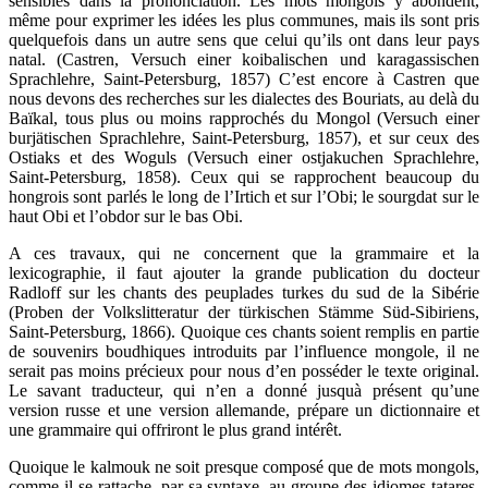
sensibles dans la prononciation. Les mots mongols y abondent,
même pour exprimer les idées les plus communes, mais ils sont pris
quelquefois dans un autre sens que celui qu’ils ont dans leur pays
natal. (Castren, Versuch einer koibalischen und karagassischen
Sprachlehre, Saint-Petersburg, 1857) C’est encore à Castren que
nous devons des recherches sur les dialectes des Bouriats, au delà du
Baïkal, tous plus ou moins rapprochés du Mongol (Versuch einer
burjätischen Sprachlehre, Saint-Petersburg, 1857), et sur ceux des
Ostiaks et des Woguls (Versuch einer ostjakuchen Sprachlehre,
Saint-Petersburg, 1858). Ceux qui se rapprochent beaucoup du
hongrois sont parlés le long de l’Irtich et sur l’Obi; le sourgdat sur le
haut Obi et l’obdor sur le bas Obi.
A ces travaux, qui ne concernent que la grammaire et la
lexicographie, il faut ajouter la grande publication du docteur
Radloff sur les chants des peuplades turkes du sud de la Sibérie
(Proben der Volkslitteratur der türkischen Stämme Süd-Sibiriens,
Saint-Petersburg, 1866). Quoique ces chants soient remplis en partie
de souvenirs boudhiques introduits par l’influence mongole, il ne
serait pas moins précieux pour nous d’en posséder le texte original.
Le savant traducteur, qui n’en a donné jusquà présent qu’une
version russe et une version allemande, prépare un dictionnaire et
une grammaire qui offriront le plus grand intérêt.
Quoique le kalmouk ne soit presque composé que de mots mongols,
comme il se rattache, par sa syntaxe, au groupe des idiomes tatares,