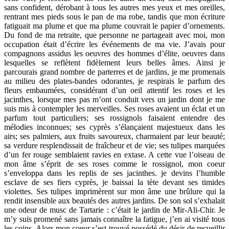
sans confident, dérobant à tous les autres mes yeux et mes oreilles,
rentrant mes pieds sous le pan de ma robe, tandis que mon écriture
fatiguait ma plume et que ma plume couvrait le papier d’ornements.
Du fond de ma retraite, que personne ne partageait avec moi, mon
occupation était d’écrire les événements de ma vie. J’avais pour
compagnons assidus les oeuvres des hommes d’élite, oeuvres dans
lesquelles se reflètent fidèlement leurs belles âmes. Ainsi je
parcourais grand nombre de parterres et de jardins, je me promenais
au milieu des plates-bandes odorantes, je respirais le parfum des
fleurs embaumées, considérant d’un oeil attentif les roses et les
jacinthes, lorsque mes pas m’ont conduit vers un jardin dont je me
suis mis à contempler les merveilles. Ses roses avaient un éclat et un
parfum tout particuliers; ses rossignols faisaient entendre des
mélodies inconnues; ses cyprès s’élançaient majestueux dans les
airs; ses palmiers, aux fruits savoureux, charmaient par leur beauté;
sa verdure resplendissait de fraîcheur et de vie; ses tulipes marquées
d’un fer rouge semblaient ravies en extase. A cette vue l’oiseau de
mon âme s’éprit de ses roses comme le rossignol, mon coeur
s’enveloppa dans les replis de ses jacinthes. je devins l’humble
esclave de ses fiers cyprès, je baissai la tète devant ses timides
violettes. Ses tulipes imprimèrent sur mon âme une brûlure qui la
rendit insensible aux beautés des autres jardins. De son sol s’exhalait
une odeur de musc de Tartarie : c’était le jardin de Mir-Ali-Chir. Je
m’y suis promené sans jamais connaître la fatigue, j’en ai visité tous
les coins. Alors mon coeur s’est trouvé possédé du désir de recueillir