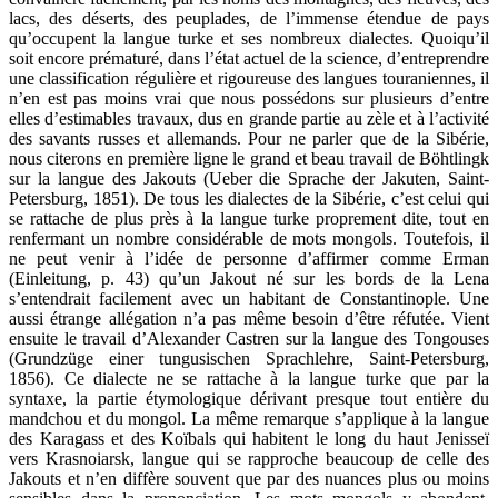
lacs, des déserts, des peuplades, de l’immense étendue de pays
qu’occupent la langue turke et ses nombreux dialectes. Quoiqu’il
soit encore prématuré, dans l’état actuel de la science, d’entreprendre
une classification régulière et rigoureuse des langues touraniennes, il
n’en est pas moins vrai que nous possédons sur plusieurs d’entre
elles d’estimables travaux, dus en grande partie au zèle et à l’activité
des savants russes et allemands. Pour ne parler que de la Sibérie,
nous citerons en première ligne le grand et beau travail de Böhtlingk
sur la langue des Jakouts (Ueber die Sprache der Jakuten, Saint-
Petersburg, 1851). De tous les dialectes de la Sibérie, c’est celui qui
se rattache de plus près à la langue turke proprement dite, tout en
renfermant un nombre considérable de mots mongols. Toutefois, il
ne peut venir à l’idée de personne d’affirmer comme Erman
(Einleitung, p. 43) qu’un Jakout né sur les bords de la Lena
s’entendrait facilement avec un habitant de Constantinople. Une
aussi étrange allégation n’a pas même besoin d’être réfutée. Vient
ensuite le travail d’Alexander Castren sur la langue des Tongouses
(Grundzüge einer tungusischen Sprachlehre, Saint-Petersburg,
1856). Ce dialecte ne se rattache à la langue turke que par la
syntaxe, la partie étymologique dérivant presque tout entière du
mandchou et du mongol. La même remarque s’applique à la langue
des Karagass et des Koïbals qui habitent le long du haut Jenisseï
vers Krasnoiarsk, langue qui se rapproche beaucoup de celle des
Jakouts et n’en diffère souvent que par des nuances plus ou moins