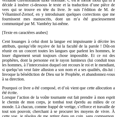
véritable chrestomathie turke orientale. C’est le même motif qui m’a
décide à insérer ci-dessous le texte et la traduction d’une pièce de
vers qui se trouve en tète du livre. Je suis l’édition de M. de
Véliaminof-Zernof, en y introduisant quelques corrections que me
fournissent mes manuscrits, dont un m’a été gracieusement
communiqué par M. Vambéry lui-même.
[Texte en caractères arabes]
Cent louanges à celui dont la langue est impuissante à décrire les
attributs, quoiqu’elle reçoive de lui la faculté de la parole ! Dût-on
réunir en un concert toutes les langues que parlent les hommes, le
louer dignement serait toujours chose impossible. Et ce roi des
prophètes, dont la personne est le rayon lumineux (lui conduit tous
les hommes, à l’intercession duquel ont recours le roi et le mendiant,
si quelqu’un veut faire allusion a son nom et a ses qualités, dis-lui :
Invoque la bénédiction de Dieu sur le Prophète, et abandonnez-vous
à sa direction.
Pourquoi ce livre a été composé, et d’où vient que cette allocution a
été écrite.
Lorsque l’action de la voûte tournante eut fait prendre à mon esprit
le chemin de mon corps, je tombai tout éperdu au milieu de ce
monde. Là chacun, comme frappé de vertige, s’efforce et travaille de
tout son pouvoir, cherchant à se procurer les moyens de vivre. À
cette vue, je résolus de me retirer dans un coin, sans compagnon,