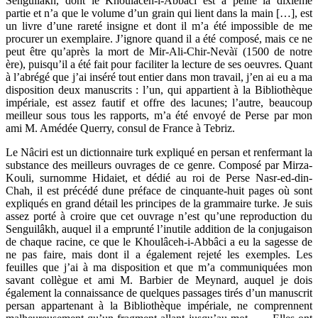
Senguilâkh, dont le Khoulaceh-i-Abbâci est à peine la dixième
partie et n’a que le volume d’un grain qui lient dans la main […], est
un livre d’une rareté insigne et dont il m’a été impossible de me
procurer un exemplaire. J’ignore quand il a été composé, mais ce ne
peut être qu’après la mort de Mir-Ali-Chir-Nevàï (1500 de notre
ère), puisqu’il a été fait pour faciliter la lecture de ses oeuvres. Quant
à l’abrégé que j’ai inséré tout entier dans mon travail, j’en ai eu a ma
disposition deux manuscrits : l’un, qui appartient à la Bibliothèque
impériale, est assez fautif et offre des lacunes; l’autre, beaucoup
meilleur sous tous les rapports, m’a été envoyé de Perse par mon
ami M. Amédée Querry, consul de France à Tebriz.
Le Nâciri est un dictionnaire turk expliqué en persan et renfermant la
substance des meilleurs ouvrages de ce genre. Composé par Mirza-
Kouli, surnomme Hidaiet, et dédié au roi de Perse Nasr-ed-din-
Chah, il est précédé dune préface de cinquante-huit pages où sont
expliqués en grand détail les principes de la grammaire turke. Je suis
assez porté à croire que cet ouvrage n’est qu’une reproduction du
Senguilâkh, auquel il a emprunté l’inutile addition de la conjugaison
de chaque racine, ce que le Khoulâceh-i-Abbâci a eu la sagesse de
ne pas faire, mais dont il a également rejeté les exemples. Les
feuilles que j’ai à ma disposition et que m’a communiquées mon
savant collègue et ami M. Barbier de Meynard, auquel je dois
également la connaissance de quelques passages tirés d’un manuscrit
persan appartenant à la Bibliothèque impériale, ne comprennent