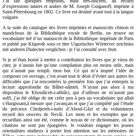
J’ai fait quelques emprunts, mais très-discrets, au recueil
d’expressions tatares et arabes de M. Joseph Guiganoff, imprime à
Saint-Pétersbourg en 1802. Ce livre est destiné avant tout à la langue
vulgaire.
A la suite du catalogue des livres imprimes et manuscrits chinois et
mandchous de la Bibliothèque royale de Berlin, on trouve un
vocabulaire tiré d’un manuscrit de la Bibliothèque impériale de Paris
et publié par Klaproth sous ce titre Uigurisches Wörterver zeichniss
mit anderen Dialecten verglichen : je l’ai consulté avec fruit.
Si je m’étais borné à mettre a contribution les livres que je viens de
citer, je n’aurais fait qu’une compilation plus on moins utile, mais
qui n’aurait pas rempli. mon but. Ce qui m’a inspiré l’idée de
composer cet ouvrage, c’est avant tout le désir d’éviter aux autres les
difficultés que j’ai rencontrées la première fois que j’ai entrepris la
lecture approfondie du Bâber-nâmeh. N’ayant pas alors à ma
disposition le Khoulâceh-i-abbâci, qui d’ailleurs ne m’aurait pas
suffi, j’ai été oblige de me créer peu à peu un vocabulaire qui allait
s’élargissant,à mesure que j’avançais et que j’ai complété par l’étude
du précieux Chedjereh-i-turki d’Aboul-Gâzi et du volumineux
recueil des oeuvres de Nevâi. Les mots et les exemples que je
recueillais ainsi ont été, comme le noyau de ce dictionnaire, où les
citations ne sont pas épargnées. Je voudrais engager les jeunes
orientalistes studieux à porter leur attention sur les mémoires de