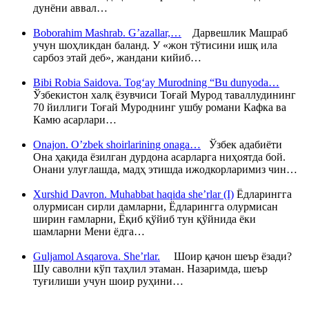
дунёни аввал…
Boborahim Mashrab. G’azallar,…
Дарвешлик Машраб
учун шоҳликдан баланд. У «жон тўтисини ишқ ила
сарбоз этай деб», жандани кийиб…
Bibi Robia Saidova. Tog‘ay Murodning “Bu dunyoda…
Ўзбекистон халқ ёзувчиси Тоғай Мурод таваллудининг
70 йиллиги Тоғай Муроднинг ушбу романи Кафка ва
Камю асарлари…
Onajon. O’zbek shoirlarining onaga…
Ўзбек адабиёти
Она ҳақида ёзилган дурдона асарларга ниҳоятда бой.
Онани улуғлашда, мадҳ этишда ижодкорларимиз чин…
Xurshid Davron. Muhabbat haqida she’rlar (I)
Ёдларингга
олурмисан сирли дамларни, Ёдларингга олурмисан
ширин ғамларни, Ёқиб қўйиб тун қўйнида ёки
шамларни Мени ёдга…
Guljamol Asqarova. She’rlar.
Шоир қачон шеър ёзади?
Шу саволни кўп таҳлил этаман. Назаримда, шеър
туғилиши учун шоир руҳини…