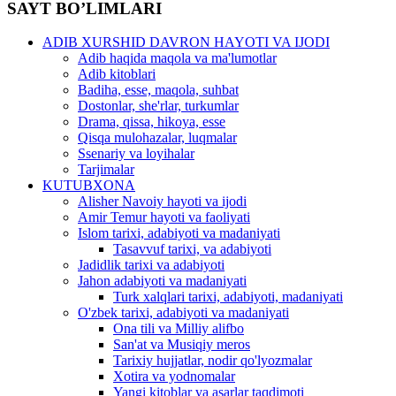
SAYT BO’LIMLARI
ADIB XURSHID DAVRON HAYOTI VA IJODI
Adib haqida maqola va ma'lumotlar
Adib kitoblari
Badiha, esse, maqola, suhbat
Dostonlar, she'rlar, turkumlar
Drama, qissa, hikoya, esse
Qisqa mulohazalar, luqmalar
Ssenariy va loyihalar
Tarjimalar
KUTUBXONA
Alisher Navoiy hayoti va ijodi
Amir Temur hayoti va faoliyati
Islom tarixi, adabiyoti va madaniyati
Tasavvuf tarixi, va adabiyoti
Jadidlik tarixi va adabiyoti
Jahon adabiyoti va madaniyati
Turk xalqlari tarixi, adabiyoti, madaniyati
O'zbek tarixi, adabiyoti va madaniyati
Ona tili va Milliy alifbo
San'at va Musiqiy meros
Tarixiy hujjatlar, nodir qo'lyozmalar
Xotira va yodnomalar
Yangi kitoblar va asarlar taqdimoti