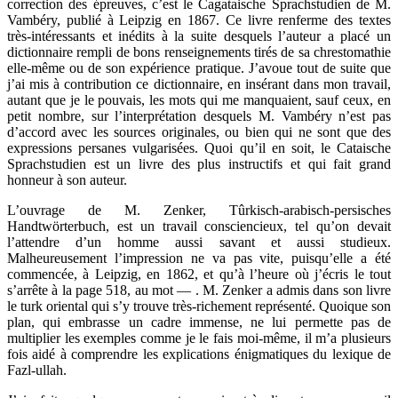
correction des épreuves, c’est le Cagataische Sprachstudien de M.
Vambéry, publié à Leipzig en 1867. Ce livre renferme des textes
très-intéressants et inédits à la suite desquels l’auteur a placé un
dictionnaire rempli de bons renseignements tirés de sa chrestomathie
elle-même ou de son expérience pratique. J’avoue tout de suite que
j’ai mis à contribution ce dictionnaire, en insérant dans mon travail,
autant que je le pouvais, les mots qui me manquaient, sauf ceux, en
petit nombre, sur l’interprétation desquels M. Vambéry n’est pas
d’accord avec les sources originales, ou bien qui ne sont que des
expressions persanes vulgarisées. Quoi qu’il en soit, le Cataische
Sprachstudien est un livre des plus instructifs et qui fait grand
honneur à son auteur.
L’ouvrage de M. Zenker, Tûrkisch-arabisch-persisches
Handtwörterbuch, est un travail consciencieux, tel qu’on devait
l’attendre d’un homme aussi savant et aussi studieux.
Malheureusement l’impression ne va pas vite, puisqu’elle a été
commencée, à Leipzig, en 1862, et qu’à l’heure où j’écris le tout
s’arrête à la page 518, au mot — . M. Zenker a admis dans son livre
le turk oriental qui s’y trouve très-richement représenté. Quoique son
plan, qui embrasse un cadre immense, ne lui permette pas de
multiplier les exemples comme je le fais moi-même, il m’a plusieurs
fois aidé à comprendre les explications énigmatiques du lexique de
Fazl-ullah.