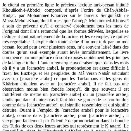
Je citerai en première ligne le précieux lexique turk-persan intitulé
Khoulâceh-i-Abbdci, composé, d’après l’ordre de Châh-Abbâs-
Kadjar, par Mohammed-Khouveï sur le fameux Senguilâkh de
Mirza-Mehdi-Khan, dont il n’est que l’abrégé. Mohammed-Khouveî
a soin de prévenir qu’il a conservé absolument tous les mots de
l’original dont il n’a retranché que les formes dérivées, lesquelles se
déduisent tout naturellement de la racine, et les exemples, ce qui est
très regrettable. L’explication toute sèche d’un mot turk par un mot
persan, lequel peut avoir plusieurs sens, m’a souvent laissé dans des
doutes qu’un seul exemple aurait levés immédiatement. Le livre
commence par une préface où sont exposés rapidement les principes
de la langue turke. L’auteur remarque avec raison que, dans les mots
où il y a un [caractère arabe], la prononciation est assez difficile à
fixer, les Euzbegs et les peuplades du Mâ-Veran-Nahâr articulant
avec un [caractère arabe] ce que les Turkomans et les gens du
Khârism articulent avec un [caractère arabe]. Il ne fait pas une
observation moins bien fondée lorsqu’il dit que souvent il est
indifférent de mettre un [caractère arabe] ou un [caractère arabe],
tandis que dans d’autres cas il faut bien se garder de les confondre,
comme dans [caractère arabe], qui signifie rassembler, et qui signifie
détruire. Quant à l’emploi du [caractère arabe] pour le [caractère
arabe], comme dans [caractère arabe] pour [caractère arabe] , il
s’explique facilement par l’identité de prononciation dans la bouche
des Turks de ces deux lettres arabes qui représentent le K tatare). Le