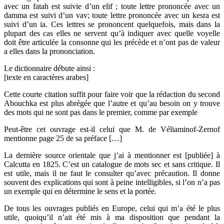
avec un fatah est suivie d’un elif ; toute lettre prononcée avec un
damma est suivi d’un vav; toute lettre prononcée avec un kesra est
suivi d’un ia. Ces lettres se prononcent quelquefois, mais dans la
plupart des cas elles ne servent qu’à indiquer avec quelle voyelle
doit être articulée la consonne qui les précède et n’ont pas de valeur
a elles dans la prononciation.
Le dictionnaire débute ainsi :
[texte en caractères arabes]
Cette courte citation suffit pour faire voir que la rédaction du second
Abouchka est plus abrégée que l’autre et qu’au besoin on y trouve
des mots qui ne sont pas dans le premier, comme par exemple
Peut-être cet ouvrage est-il celui que M. de Véliaminof-Zernof
mentionne page 25 de sa préface […]
La dernière source orientale que j’ai à mentionner est [publiée] à
Calcutta en 1825. C’est un catalogue de mots sec et sans critique. Il
est utile, mais il ne faut le consulter qu’avec précaution. Il donne
souvent des explications qui sont à peine intelligibles, si l’on n’a pas
un exemple qui en détermine le sens et la portée.
De tous les ouvrages publiés en Europe, celui qui m’a été le plus
utile, quoiqu’il n’ait été mis à ma disposition que pendant la