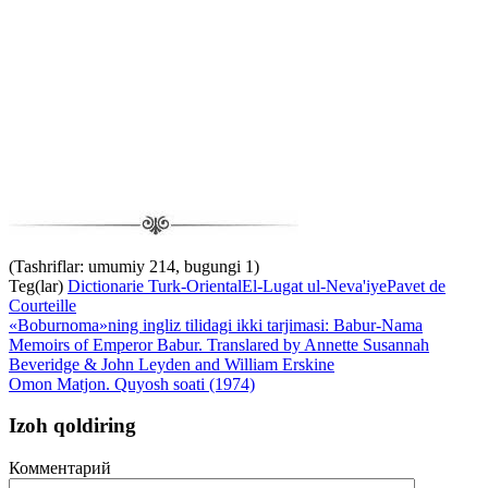
(Tashriflar: umumiy 214, bugungi 1)
Teg(lar)
Dictionarie Turk-Oriental
El-Lugat ul-Neva'iye
Pavet de
Courteille
«Boburnoma»ning ingliz tilidagi ikki tarjimasi: Babur-Nama
Memoirs of Emperor Babur. Translared by Annette Susannah
Beveridge & John Leyden and William Erskine
Omon Matjon. Quyosh soati (1974)
Izoh qoldiring
Комментарий