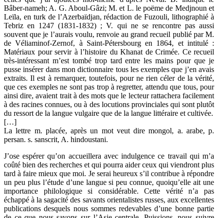
Bâber-nameh; A. G. Aboul-Gâzi; M. et L. le poëme de Medjnoun et
Leïla, en turk de l’Azerbaïdjan, rédaction de Fuzouli, lithographié à
Tebriz en 1247 (1831-1832) ; V. qui ne se rencontre pas aussi
souvent que je l’aurais voulu, renvoie au grand recueil publié par M.
de Véliaminof-Zernof, à Saint-Pétersbourg en 1864, et intitulé :
Matériaux pour servir à l’histoire du Khanat de Crimée. Ce recueil
très-intéressant m’est tombé trop tard entre les mains pour que je
pusse insérer dans mon dictionnaire tous les exemples que j’en avais
extraits. Il est à remarquer, toutefois, pour ne rien céler de la vérité,
que ces exemples ne sont pas trop à regretter, attendu que tous, pour
ainsi dire, avaient trait à des mots que le lecteur rattachera facilement
à des racines connues, ou à des locutions provinciales qui sont plutôt
du ressort de la langue vulgaire que de la langue littéraire et cultivée.
[…]
La lettre m. placée, après un mot veut dire mongol, a. arabe, p.
persan. s. sanscrit, A. hindoustani.
J’ose espérer qu’on accueillera avec indulgence ce travail qui m’a
coûté bien des recherches et qui pourra aider ceux qui viendront plus
tard à faire mieux que moi. Je serai heureux s’il contribue à répondre
un peu plus l’étude d’une langue si peu connue, quoiqu’elle ait une
importance philologique si considérable. Cette vérité n’a pas
échappé à la sagacité des savants orientalistes russes, aux excellentes
publications desquels nous sommes redevables d’une bonne partie
de ce que nous savons sur l’Asie centrale. Puissions, nous suivre