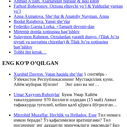
Ahmad A’zam. Asarlaridan fiqralar & Ikki kitob
Farhod Bobojonov. Orzuga eltuvchi yo‘l & Yulduzlar yurgan
yo`l
Anna Axmatova. She’rlar & Anatoliy Nayman. Anna
Ibodat Rajabova. Yangi she’rlar
Federiko Garsia Lorka. «Tamarit devoni»dan
Mirtemir domla xotirasiga bag’ishlov
Sulaymon Rahmon. Orzulardan yaratdi dunyo. (Tilak Jo’ra
siyrati va suvratiga chizgilar) & Tilak Jo’ra xotirasiga
bag’ishlov
Tolibi ilm kerak…
ENG KO’P O’QILGAN
Xurshid Davron. Vatan haqida she’rlar
1 сентябрь -
Ўзбекистон Республикасининг Мустақиллик куни.
Айём муборак бўлсин! Энг азиз ва энг…
Umar Xayyom.Ruboiylar
Буюк Умар Хайём
таваллудининг 970 йиллиги олдидан (15 май) Аввал
тафаккурда туғилиб, кейин қалб қўрига йўғрилган…
Mirzohid Muzaffar. Hechlik va Hellados. Esse
Тил нимага
имкон беради? Ўз қафасимизни яратишгами? Тил
инсоннинг энг даҳшатли эринчоқлиги эмасмиди? Биз