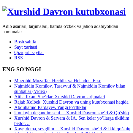
Adib asarlari, tarjimalari, hamda o'zbek va jahon adabiyotidan
namunalar
Bosh sahifa
Sayt xaritasi
Qiziqarli saytlar
RSS
ENG SO’NGGI
Mirzohid Muzaffar. Hechlik va Hellados. Esse
Najmiddin Komilov. Tasavvuf & Najmiddin Komilov bilan
suhbatlar (Video)
Attila Ilxan. She’rlar. Xurshid Davron tarjimalari
Rajab Xolbek. Xurshid Davron va uning kutubxonasi haqida
Abduhamid Pardayev. Yangi to’rtliklar
Unutayin degandim seni… Xurshid Davron she’ri & Qo’shiq
Xurshid Davron & Sarvara & IA. Sen kelar yo’llarga tikildim
bedor…
Xayr, dema, sevgilim… Xurshid Davron she’ri & Ikki qo’shiq