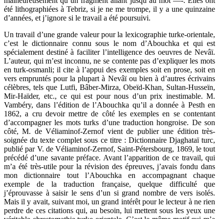
malheureusement qu’un fragment allant jusqu’au mot —-. Elles ont
été lithographiées à Tebriz, si je ne me trompe, il y a une quinzaine
d’années, et j’ignore si le travail a été poursuivi.
Un travail d’une grande valeur pour la lexicographie turke-orientale,
c’est le dictionnaire connu sous le nom d’Abouchka et qui est
spécialement destiné à faciliter l’intelligence des oeuvres de Nevâï.
L’auteur, qui m’est inconnu, ne se contente pas d’expliquer les mots
en turk-osmanli; il cite à l’appui des exemples soit en prose, soit en
vers empruntés pour la plupart à Nevâï ou bien à d’autres écrivains
célèbres, tels que Lutfi, Bâber-Mirza, Obeïd-Khan, Sultan-Husseïn,
Mir-Haïder, etc., ce qui est pour nous d’un prix inestimable. M.
Vambéry, dans l’édition de l’Abouchka qu’il a donnée à Pesth en
1862, a cru devoir mettre de côté les exemples en se contentant
d’accompagner les mots turks d’une traduction hongroise. De son
côté, M. de Véliaminof-Zernof vient de publier une édition très-
soignée du texte complet sous ce titre : Dictionnaire Djaghataï turc,
publié par V. de Véliaminof-Zernof, Saint-Pétersbourg, 1869, le tout
précédé d’une savante préface. Avant l’apparition de ce travail, qui
m’a été très-utile pour la révision des épreuves, j’avais fondu dans
mon dictionnaire tout l’Abouchka en accompagnant chaque
exemple de la traduction française, quelque difficulté que
j’éprouvasse à saisir le sens d’un si grand nombre de vers isolés.
Mais il y avait, suivant moi, un grand intérêt pour le lecteur à ne rien
perdre de ces citations qui, au besoin, lui mettent sous les yeux une