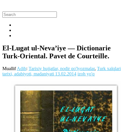
El-Lugat ul-Neva’iye — Dictionarie
Turk-Oriental. Pavet de Courteille.
Muallif
Adib
:
Tarixiy hujjatlar, nodir qo'lyozmalar
,
Turk xalqlari
tarixi, adabiyoti, madaniyati
13.02.2014
izoh yo'q