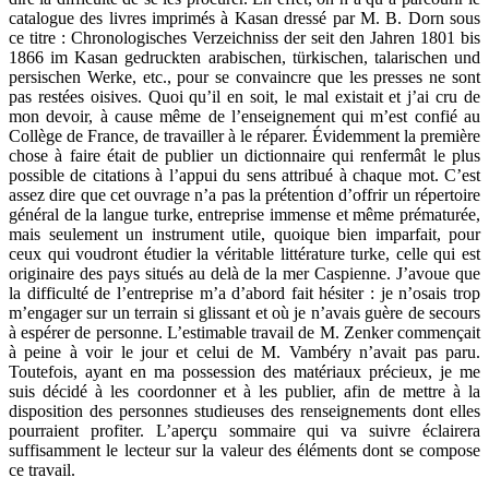
catalogue des livres imprimés à Kasan dressé par M. B. Dorn sous
ce titre : Chronologisches Verzeichniss der seit den Jahren 1801 bis
1866 im Kasan gedruckten arabischen, türkischen, talarischen und
persischen Werke, etc., pour se convaincre que les presses ne sont
pas restées oisives. Quoi qu’il en soit, le mal existait et j’ai cru de
mon devoir, à cause même de l’enseignement qui m’est confié au
Collège de France, de travailler à le réparer. Évidemment la première
chose à faire était de publier un dictionnaire qui renfermât le plus
possible de citations à l’appui du sens attribué à chaque mot. C’est
assez dire que cet ouvrage n’a pas la prétention d’offrir un répertoire
général de la langue turke, entreprise immense et même prématurée,
mais seulement un instrument utile, quoique bien imparfait, pour
ceux qui voudront étudier la véritable littérature turke, celle qui est
originaire des pays situés au delà de la mer Caspienne. J’avoue que
la difficulté de l’entreprise m’a d’abord fait hésiter : je n’osais trop
m’engager sur un terrain si glissant et où je n’avais guère de secours
à espérer de personne. L’estimable travail de M. Zenker commençait
à peine à voir le jour et celui de M. Vambéry n’avait pas paru.
Toutefois, ayant en ma possession des matériaux précieux, je me
suis décidé à les coordonner et à les publier, afin de mettre à la
disposition des personnes studieuses des renseignements dont elles
pourraient profiter. L’aperçu sommaire qui va suivre éclairera
suffisamment le lecteur sur la valeur des éléments dont se compose
ce travail.