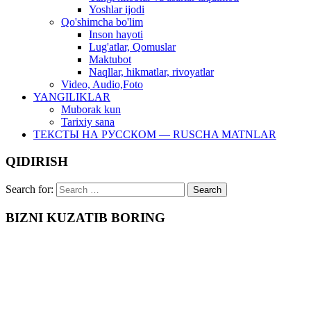
Yoshlar ijodi
Qo'shimcha bo'lim
Inson hayoti
Lug'atlar, Qomuslar
Maktubot
Naqllar, hikmatlar, rivoyatlar
Video, Audio,Foto
YANGILIKLAR
Muborak kun
Tarixiy sana
ТЕКСТЫ НА РУССКОМ — RUSCHA MATNLAR
QIDIRISH
Search for:
BIZNI KUZATIB BORING