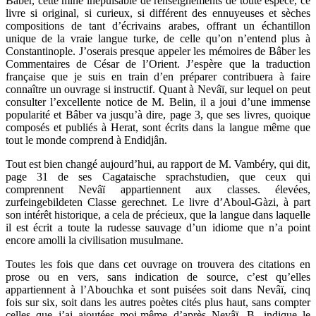
Bâber, cette mine inépuisable de renseignements de toute espèce, ce
livre si original, si curieux, si différent des ennuyeuses et sèches
compositions de tant d’écrivains arabes, offrant un échantillon
unique de la vraie langue turke, de celle qu’on n’entend plus à
Constantinople. J’oserais presque appeler les mémoires de Bâber les
Commentaires de César de l’Orient. J’espère que la traduction
française que je suis en train d’en préparer contribuera à faire
connaître un ouvrage si instructif. Quant à Nevâï, sur lequel on peut
consulter l’excellente notice de M. Belin, il a joui d’une immense
popularité et Bâber va jusqu’à dire, page 3, que ses livres, quoique
composés et publiés à Herat, sont écrits dans la langue même que
tout le monde comprend à Endidjân.
Tout est bien changé aujourd’hui, au rapport de M. Vambéry, qui dit,
page 31 de ses Cagataische sprachstudien, que ceux qui
comprennent Nevâï appartiennent aux classes. élevées,
zurfeingebildeten Classe gerechnet. Le livre d’Aboul-Gàzi, à part
son intérêt historique, a cela de précieux, que la langue dans laquelle
il est écrit a toute la rudesse sauvage d’un idiome que n’a point
encore amolli la civilisation musulmane.
Toutes les fois que dans cet ouvrage on trouvera des citations en
prose ou en vers, sans indication de source, c’est qu’elles
appartiennent à l’Abouchka et sont puisées soit dans Nevâï, cinq
fois sur six, soit dans les autres poètes cités plus haut, sans compter
celles que j’ai ajoutées moi-même d’après Nevâï. B. indique le