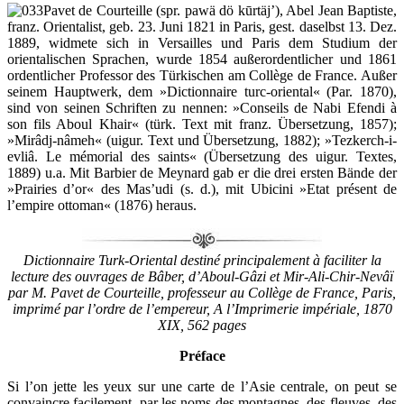
Pavet de Courteille (spr. pawä dö kūrtäj’), Abel Jean Baptiste,
franz. Orientalist, geb. 23. Juni 1821 in Paris, gest. daselbst 13. Dez.
1889, widmete sich in Versailles und Paris dem Studium der
orientalischen Sprachen, wurde 1854 außerordentlicher und 1861
ordentlicher Professor des Türkischen am Collège de France. Außer
seinem Hauptwerk, dem »Dictionnaire turc-oriental« (Par. 1870),
sind von seinen Schriften zu nennen: »Conseils de Nabi Efendi à
son fils Aboul Khair« (türk. Text mit franz. Übersetzung, 1857);
»Mirâdj-nâmeh« (uigur. Text und Übersetzung, 1882); »Tezkerch-i-
evliâ. Le mémorial des saints« (Übersetzung des uigur. Textes,
1889) u.a. Mit Barbier de Meynard gab er die drei ersten Bände der
»Prairies d’or« des Mas’udi (s. d.), mit Ubicini »Etat présent de
l’empire ottoman« (1876) heraus.
Dictionnaire Turk-Oriental destiné principalement à faciliter la
lecture des ouvrages de Bâber, d’Aboul-Gâzi et Mir-Ali-Chir-Nevâï
par M. Pavet de Courteille, professeur au Collège de France, Paris,
imprimé par l’ordre de l’empereur, A l’Imprimerie impériale, 1870
XIX, 562 pages
Préface
Si l’on jette les yeux sur une carte de l’Asie centrale, on peut se
convaincre facilement, par les noms des montagnes, des fleuves, des