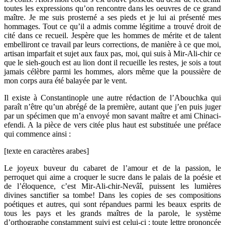
toutes les expressions qu’on rencontre dans les oeuvres de ce grand
maître. Je me suis prosterné a ses pieds et je lui ai présenté mes
hommages. Tout ce qu’il a admis comme légitime a trouvé droit de
cité dans ce recueil. Jespère que les hommes de mérite et de talent
embelliront ce travail par leurs corrections, de manière à ce que moi,
artisan imparfait et sujet aux faux pas, moi, qui suis à Mir-Ali-chir ce
que le sieh-gouch est au lion dont il recueille les restes, je sois a tout
jamais célèbre parmi les hommes, alors même que la poussière de
mon corps aura été balayée par le vent.
Il existe à Constantinople une autre rédaction de l’Abouchka qui
paraît n’être qu’un abrégé de la première, autant que j’en puis juger
par un spécimen que m’a envoyé mon savant maître et ami Chinaci-
efendi. A la pièce de vers citée plus haut est substituée une préface
qui commence ainsi :
[texte en caractères arabes]
Le joyeux buveur du cabaret de l’amour et de la passion, le
perroquet qui aime a croquer le sucre dans le palais de la poésie et
de l’éloquence, c’est Mir-Ali-chir-Nevâî, puissent les lumières
divines sanctifier sa tombe! Dans les copies de ses compositions
poétiques et autres, qui sont répandues parmi les beaux esprits de
tous les pays et les grands maîtres de la parole, le système
d’orthographe constamment suivi est celui-ci : toute lettre prononcée