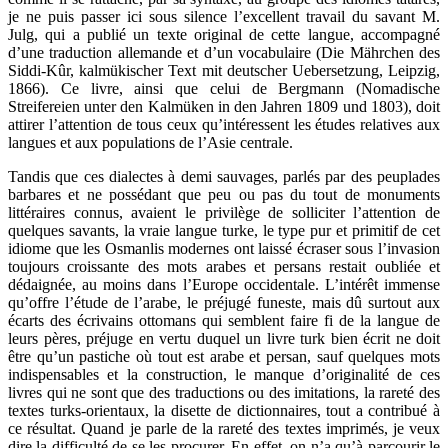
je ne puis passer ici sous silence l’excellent travail du savant M.
Julg, qui a publié un texte original de cette langue, accompagné
d’une traduction allemande et d’un vocabulaire (Die Mährchen des
Siddi-Kûr, kalmükischer Text mit deutscher Uebersetzung, Leipzig,
1866). Ce livre, ainsi que celui de Bergmann (Nomadische
Streifereien unter den Kalmüken in den Jahren 1809 und 1803), doit
attirer l’attention de tous ceux qu’intéressent les études relatives aux
langues et aux populations de l’Asie centrale.
Tandis que ces dialectes à demi sauvages, parlés par des peuplades
barbares et ne possédant que peu ou pas du tout de monuments
littéraires connus, avaient le privilège de solliciter l’attention de
quelques savants, la vraie langue turke, le type pur et primitif de cet
idiome que les Osmanlis modernes ont laissé écraser sous l’invasion
toujours croissante des mots arabes et persans restait oubliée et
dédaignée, au moins dans l’Europe occidentale. L’intérêt immense
qu’offre l’étude de l’arabe, le préjugé funeste, mais dû surtout aux
écarts des écrivains ottomans qui semblent faire fi de la langue de
leurs pères, préjuge en vertu duquel un livre turk bien écrit ne doit
être qu’un pastiche où tout est arabe et persan, sauf quelques mots
indispensables et la construction, le manque d’originalité de ces
livres qui ne sont que des traductions ou des imitations, la rareté des
textes turks-orientaux, la disette de dictionnaires, tout a contribué à
ce résultat. Quand je parle de la rareté des textes imprimés, je veux
dire la difficulté de se les procurer. En effet, on n’a qu’à parcourir le