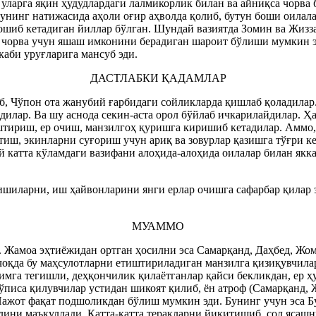
 уларга яқин ҳудудлардаги лалмикорлик билан ва айниқса чорва 
Бунинг натижасида аҳоли оғир аҳволда қолиб, бутун боши оилал
тошиб кетадиган йиллар бўлган. Шундай вазиятда Зомин ва Жиз
а чорва учун яшаш имконини берадиган шароит бўлиши мумкин э
 каби уруғларига мансуб эди.
ДАСТЛАБКИ ҚАДАМЛАР
, Чўпон ота жанубий ғарбидаги сойликларда қишлаб қоладилар. 
адилар. Ва шу аснода секин-аста орол бўйлаб ичкарилайдилар. 
штириш, ер очиш, манзилгоҳ қуришга киришиб кетадилар. Аммо, 
тиш, экинларни суғориш учун ариқ ва зовурлар қазишга тўғри к
ай катта кўламдаги вазифани алоҳида-алоҳида оилалар билан я
шиларни, иш ҳайвонларини янги ерлар очишга сафарбар қилар эд
МУАММО
 Жамоа эҳтиёжидан ортган ҳосилни эса Самарқанд, Даҳбед, Жом
чоқда бу маҳсулотларни етиштириладиган манзилга қизиқувчилар
мга тегишли, деҳқончилик қилаётганлар қайси бекликдан, ер ҳ
пўписа қилувчилар устидан шикоят қилиб, ён атроф (Самарқанд,
Нажот фақат подшоликдан бўлиш мумкин эди. Бунинг учун эса Бу
лини маъқуллади. Катта-катта теракларни йиқитишиб, сол ясашн