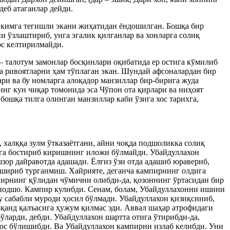
деб атаганлар дейди.
а кимга тегишли экани жиҳатидан ёндошилган. Бошқа бир
ни ўзлаштириб, унга эгалик қилганлар ва хонларга солиқ
ос келтирилмайди.
– талотум замонлар босқинлари оқибатида ер остига кўмилиб
а ривоятларни ҳам тўплаган экан. Шундай афсоналардан бир
ри ва бу номларга алоқадор манзиллар бир-бирига жуда
г кун чиқар томонида эса Чўпон ота қирлари ва ниҳоят
ошқа тилга олинган манзиллар каби ўзига хос тарихга,
 халққа зулм ўтказаётгани, айни чоқда подшоликка солиқ
арга бостириб киришнинг иложи бўлмайди. Убайдуллахон
шзор дайравотда адашади. Ёлғиз ўзи отда адашиб юравериб,
пишириб турганмиш. Хайрияте, деганча кампирнинг олдига
мпирнинг қўлидан чўмични олибди-да, қозоннинг ўртасидан бир
и подшо. Кампир кулибди. Сенам, болам, Убайдуллахонни ишини
шу сабабли муроди ҳосил бўлмади. Убайдуллахон қизиқсиниб,
рқанд қалъасига ҳужум қилмас эди. Аввал шаҳар атрофидаги
ўларди, дебди. Убайдуллахон шартта отига ўтирибди-да,
лос бўлишибди. Ва Убайдуллахон кампирни излаб келибди. Уни