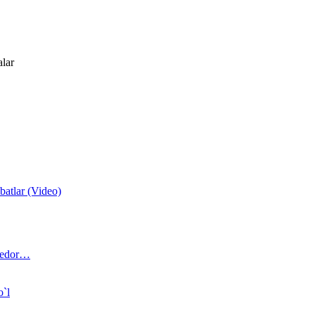
alar
atlar (Video)
 bedor…
o`l