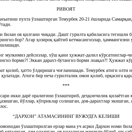
РИВОЯТ
анъатини пухта ўзлаштирган Темурбек 20-21 ёшларида Самарқа
ўтади.
 билан ов қилгани чиқади. Дашт гурилта қабиласига тегишли б
ингиз бор? Агар ҳозироқ қайтиб кетмасангизлар, ҳаммангизни 
бошлашади.
нг мулкимиз дейсизлар, хўш қани ҳужжат-далил кўрсатинглар-ч
ингиз борми?! Эккан дарахт-бутангиз борми лоақал?! Ҳужжат кў
рат қилиб, ҳатто ўлдиришга чоғланишади. Темурбек атиги олти 
қулатади. Атиги бир неча гурилталик омон қолиб, орқасига қара
***
сари икки дарё оралиғини ўзлаштириб, деҳқончилик қилаётган қ
қазишган, йўллар, кўприклар солишган, дов-дарахтлар экишган,
лос.
“ДАРХОН” АТАМАСИНИНГ ВУЖУДГА КЕЛИШИ
омонидан ўзлаштирилган ерлар мана уч асрки Дархон номи билан
б-кетадиган, дам оладиган, ов қиладиган манзили бўлиб, шу саб