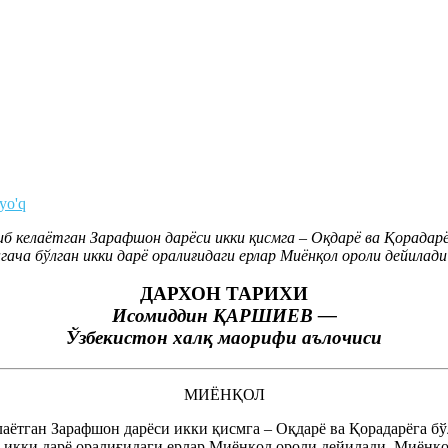
 yo'q
 келаётган Зарафшон дарёси икки қисмга – Оқдарё ва Қорадарё
ча бўлган икки дарё оралиғидаги ерлар Миёнқол ороли дейилади
ДАРХОН ТАРИХИ
Исомиддин ҚАРШИЕВ —
Ўзбекистон халқ маорифи аълочиси
МИЁНҚОЛ
ётган Зарафшон дарёси икки қисмга – Оқдарё ва Қорадарёга бў
н икки дарё оралиғидаги ерлар Миёнқол ороли дейилади. Миёнқ