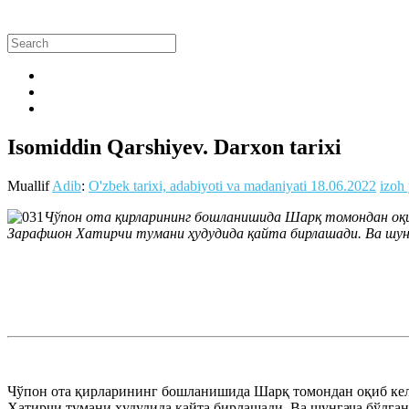
Isomiddin Qarshiyev. Darxon tarixi
Muallif
Adib
:
O'zbek tarixi, adabiyoti va madaniyati
18.06.2022
izoh
Чўпон ота қирларининг бошланишида Шарқ томондан оқиб
Зарафшон Хатирчи тумани ҳудудида қайта бирлашади. Ва шунга
Чўпон ота қирларининг бошланишида Шарқ томондан оқиб кела
Хатирчи тумани ҳудудида қайта бирлашади. Ва шунгача бўлга