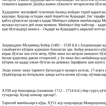
туманига қарашли Даҳбед жамоа хўжалиги чегарасигача бўлга
Ҳудуднинг жуғрофий тузилиши баланд жойдан туриб қаралганд
қирлари. Қирлар остидан оқиб бораётган Қорадарё, ўнг тарафи
қайта қўшилган ерларга қадар Миёнқол (айрим манбаъларда Ми
муъжаз нусхаси деб аташ мумкин. Миёнқол бир пайтлар – қад
ҳам бўлгандир) иккига – Оқдарё ва Қорадарёга ажралиб кетган.
Заҳириддин Муҳаммад Бобур (1482 – 1530 й.й.) Андижондан қ
сувайирғич кўприк қуришни бошлаган эди. Бобур режасига кўра
керак бўлган эни етти метр, бўйи икки юз метрли ииншоот б
билан қурилиш давом эттирилиб, у ўн икки йил мобайнида қур
кўприк на қадар улкан бўлган ва демакки Зарафшон ҳам шунга 
Энди унинг икки тармоғи ўртасидаги ерларга келсак, 17-асрга 
тўқайзорлар ва ботқоқлик ҳамда катта-кичик кўллар, кўлмаклар
ХУIII аср бошларида (тахминан 1712 – 1714 й.й.) бир гуруҳ 
тутадилар. Булар кимлар эдилар?..
Тарихий манбаъларга кўра, ХУ11 аср охирларида Мовароуннаҳр