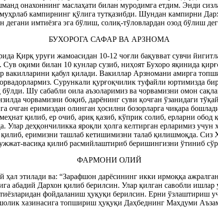
шманд онахоннинг маслаҳати билан муродимга етдим. Энди сизл
, муҳрлаб кампирнинг қўлига тутқазибди. Шундан кампирни Дар
н дегани имтиёзга эга бўлиш, солиқ-тўловлардан озод бўлиш дег
БУХОРОГА САФАР ВА АРЗНОМА
ида Қирқ уруғи жамоасидан 10-12 чоғли бақувват сувчи йигитлар
. Сув оқими билан 10 кунлар сузиб, ниҳоят Бухоро яқинида қир
лар вакилларини қабул қилади. Вакиллар Арзномани амирга топ
чорвадорлармиз. Сурункали қурғоқчилик туфайли юртимизда бир 
бўлди. Шу сабабли оила аъзоларимиз ва чорвамизни омон сақла
зилда чорвамизни боқиб, дарёнинг суви қочган ўзанидаги тўқай
а очган еримиздан олинган ҳосилни бозорларга чиқара бошладик
 меҳнат қилиб, ер очиб, ариқ қазиб, кўприк солиб, ерларни обо
. Улар деҳқончиликка яроқли ҳолга келтирган ерларимиз учун 
а қилиб, еримизни ташлаб кетишимизни талаб қилишмоқда. Сиз 
 ҳужжат-васиқа қилиб расмийлаштириб беришингизни ўтиниб с
ФАРМОНИ ОЛИЙ
ҳал этилади ва: “Зарафшон дарёсининг икки ирмоққа ажралган 
а абадий Дархон қилиб берилсин. Улар қилган савобли ишлар у
тиёзларидан фойдаланиш ҳуқуқи берилсин. Ерни ўзлаштириш уч
шолик хазинасига топшириш ҳуқуқи Даҳбеднинг Махдуми Аъзам 