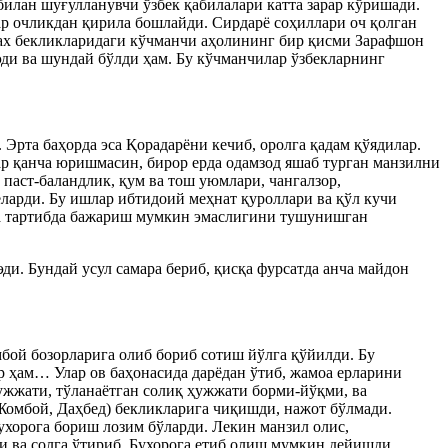
билан шуғулланувчи ўзбек қабилалари катта зарар кўришади.
ар очликдан қирила бошлайди. Сирдарё соҳиллари оч қолган
зах бекликларидаги кўчманчи аҳолининг бир қисми Зарафшон
ди ва шундай бўлди ҳам. Бу кўчманчилар ўзбекларнинг
Эрта баҳорда эса Қорадарёни кечиб, оролга қадам қўядилар.
Ҳар қанча юришмасин, бирор ерда одамзод яшаб турган манзилни
паст-баландлик, қум ва тош уюмлари, чангалзор,
еларди. Бу ишлар ибтидоий меҳнат қуроллари ва қўл кучи
кка тартибда бажариш мумкин эмаслигини тушунишган
и. Бундай усул самара бериб, қисқа фурсатда анча майдон
бой бозорларига олиб бориб сотиш йўлга қўйилди. Бу
 ҳам… Улар ов баҳонасида дарёдан ўтиб, жамоа ерларини
ужжати, тўланаётган солиқ ҳужжати борми-йўқми, ва
 Жомбой, Даҳбед) бекликларига чиқишди, нажот бўлмади.
хорога бориш лозим бўларди. Лекин манзил олис,
и ва солга ўтириб, Бухорога етиб олиш мумкин дейишди.