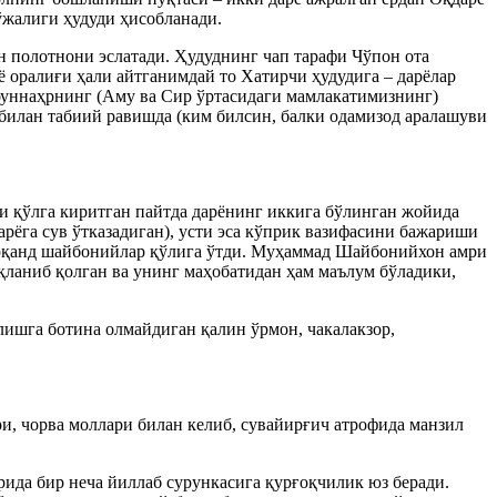
ўжалиги ҳудуди ҳисобланади.
 полотнони эслатади. Ҳудуднинг чап тарафи Чўпон ота
рё оралиғи ҳали айтганимдай то Хатирчи ҳудудига – дарёлар
роуннаҳрнинг (Аму ва Сир ўртасидаги мамлакатимизнинг)
билан табиий равишда (ким билсин, балки одамизод аралашуви
и қўлга киритган пайтда дарёнинг иккига бўлинган жойида
арёга сув ўтказадиган), усти эса кўприк вазифасини бажариши
марқанд шайбонийлар қўлига ўтди. Муҳаммад Шайбонийхон амри
қланиб қолган ва унинг маҳобатидан ҳам маълум бўладики,
илишга ботина олмайдиган қалин ўрмон, чакалакзор,
ри, чорва моллари билан келиб, сувайирғич атрофида манзил
ида бир неча йиллаб сурункасига қурғоқчилик юз беради.