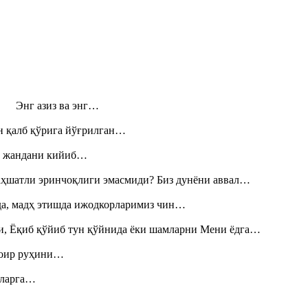
н! Энг азиз ва энг…
н қалб қўрига йўғрилган…
», жандани кийиб…
аҳшатли эринчоқлиги эмасмиди? Биз дунёни аввал…
шда, мадҳ этишда ижодкорларимиз чин…
и, Ёқиб қўйиб тун қўйнида ёки шамларни Мени ёдга…
шоир руҳини…
итларга…