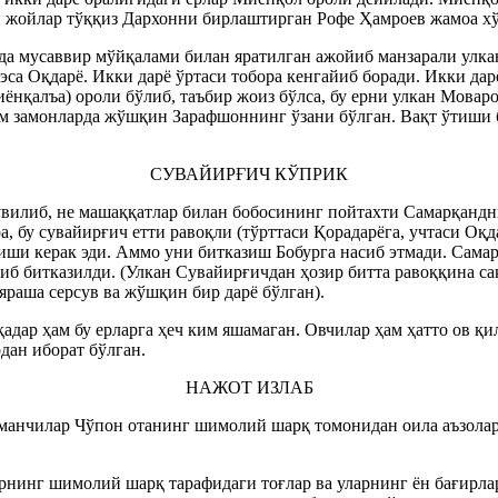
н жойлар тўққиз Дархонни бирлаштирган Рофе Ҳамроев жамоа х
а мусаввир мўйқалами билан яратилган ажойиб манзарали улкан
 эса Оқдарё. Икки дарё ўртаси тобора кенгайиб боради. Икки да
ёнқалъа) ороли бўлиб, таъбир жоиз бўлса, бу ерни улкан Мова
им замонларда жўшқин Зарафшоннинг ўзани бўлган. Вақт ўтиши 
СУВАЙИРҒИЧ КЎПРИК
увилиб, не машаққатлар билан бобосининг пойтахти Самарқандн
, бу сувайирғич етти равоқли (тўрттаси Қорадарёга, учтаси Оқд
ўлиши керак эди. Аммо уни битказиш Бобурга насиб этмади. Са
иб битказилди. (Улкан Сувайирғичдан ҳозир битта равоққина са
яраша серсув ва жўшқин бир дарё бўлган).
қадар ҳам бу ерларга ҳеч ким яшамаган. Овчилар ҳам ҳатто ов қ
дан иборат бўлган.
НАЖОТ ИЗЛАБ
кўчманчилар Чўпон отанинг шимолий шарқ томонидан оила аъзола
нинг шимолий шарқ тарафидаги тоғлар ва уларнинг ён бағирлар