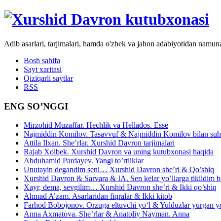
Adib asarlari, tarjimalari, hamda o'zbek va jahon adabiyotidan namun
Bosh sahifa
Sayt xaritasi
Qiziqarli saytlar
RSS
ENG SO’NGGI
Mirzohid Muzaffar. Hechlik va Hellados. Esse
Najmiddin Komilov. Tasavvuf & Najmiddin Komilov bilan suhb
Attila Ilxan. She’rlar. Xurshid Davron tarjimalari
Rajab Xolbek. Xurshid Davron va uning kutubxonasi haqida
Abduhamid Pardayev. Yangi to’rtliklar
Unutayin degandim seni… Xurshid Davron she’ri & Qo’shiq
Xurshid Davron & Sarvara & IA. Sen kelar yo’llarga tikildim
Xayr, dema, sevgilim… Xurshid Davron she’ri & Ikki qo’shiq
Ahmad A’zam. Asarlaridan fiqralar & Ikki kitob
Farhod Bobojonov. Orzuga eltuvchi yo‘l & Yulduzlar yurgan y
Anna Axmatova. She’rlar & Anatoliy Nayman. Anna