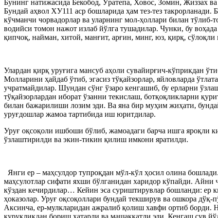
Бунинг натижасида Бекобод, Ўратепа, Ховос, Зомин, Жиззах ва
Бундай аҳвол ХУ111 аср бошларида ҳам тез-тез такрорланади. 
кўчманчи чорвадорлар ва уларнинг мол-ҳоллари билан тўлиб-
водийси томон нажот излаб йўлга тушадилар. Чунки, бу воҳад
қипчоқ, найман, хитой, манғит, арғин, минг, юз, қирқ, сўлоқли
Улардан қирқ уруғига мансуб аҳоли сувайирғич-кўприкдан ўтиб
Молларини ҳайдаб ўтиб, эгасиз тўқайзорлар, яйловларда ўтлат
учратмайдилар. Шундан сўнг ўзаро кенгашиб, бу ерларни ўзла
тўқайзорлардан иборат ўзанни текислаш, ботқоқликларни қури
билан бажарилиши лозим эди. Ва яна бир муҳим жиҳати, бунд
уруғдошлар жамоа тартибида иш юритдилар.
Уруғ оқсоқоли ишбоши бўлиб, жамоадаги барча ишга яроқли ки
ўзлаштирилди ва экин-тикин қилиш имкони яратилди.
Янги ер – маҳсулдор тупроқдан мўл-кўл ҳосил олина бошлади.
маҳсулотлар сифати яхши бўлганидан харидор кўпайди. Айни 
кўздан кечирдилар… Кейин эса суриштирувлар бошланди: ер ки
ҳоказолар. Уруғ оқсоқоллари бундай текширув ва ошкора дўқ-
Аксинча, ер-мулкларидан ажралиб қолиш хавфи ортиб борди. 
қуруқликдан бориш хатарли ва машаққатли эди. Кенгаш сув йў