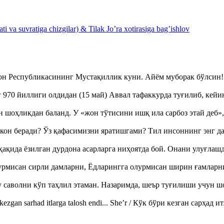
 va suvratiga chizgilar) & Tilak Jo’ra xotirasiga bag’ishlov
тон Республикасининг Мустақиллик куни. Айём муборак бўлси
970 йиллиги олдидан (15 май) Аввал тафаккурда туғилиб, кейи
оҳликдан баланд. У «жон тўтисини ишқ ила сарбоз этай деб
кон беради? Ўз қафасимизни яратишгами? Тил инсоннинг энг д
ақида ёзилган дурдона асарларга ниҳоятда бой. Онани улуғла
урмисан сирли дамларни, Ёдларингга олурмисан ширин ғамларн
аволни кўп таҳлил этаман. Назаримда, шеър туғилиши учун 
ezgan sarhad itlarga talosh endi... She’r / Кўк бўри кезган сарҳад 