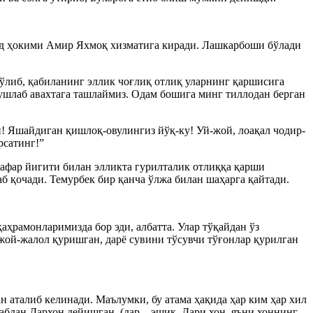
нд ҳокими Амир Яхмоқ хизматига киради. Лашкарбоши бўлади
ўлиб, қабиланинг эллик чоғлиқ отлиқ уларнинг қаршисига
ушлаб авахтага ташлаймиз. Одам бошига минг тиллодан берган
и! Яшайдиган қишлоқ-овулингиз йўқ-ку! Уй-жой, лоақал чодир-
рсатинг!”
нафар йигити билан элликта гурилталик отлиққа қарши
б қочади. Темурбек бир қанча ўлжа билан шаҳарга қайтади.
аҳрамонларимизда бор эди, албатта. Улар тўқайдан ўз
 жой-жалол қуришган, дарё сувини тўсувчи тўғонлар қурилган
 аталиб келинади. Маълумки, бу атама ҳақида ҳар ким ҳар хил
абдан Дархон дейишган, (дар – эшик, Дари хон, яъни хоннинг