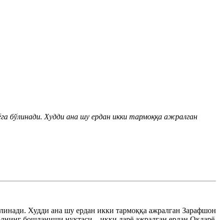
га бўлинади. Худди ана шу ердан икки тармоққа ажралган
линади. Худди ана шу ердан икки тармоққа ажралган Зарафшон
олнинг бошланиши нуқтаси – икки дарё ажралган ердан Оқдарё