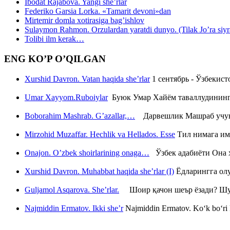
Ibodat Rajabova. Yangi she’rlar
Federiko Garsia Lorka. «Tamarit devoni»dan
Mirtemir domla xotirasiga bag’ishlov
Sulaymon Rahmon. Orzulardan yaratdi dunyo. (Tilak Jo’ra siyrati
Tolibi ilm kerak…
ENG KO’P O’QILGAN
Xurshid Davron. Vatan haqida she’rlar
1 сентябрь - Ўзбекис
Umar Xayyom.Ruboiylar
Буюк Умар Хайём таваллудининг 
Boborahim Mashrab. G’azallar,…
Дарвешлик Машраб учун ш
Mirzohid Muzaffar. Hechlik va Hellados. Esse
Тил нимага им
Onajon. O’zbek shoirlarining onaga…
Ўзбек адабиёти Она ҳ
Xurshid Davron. Muhabbat haqida she’rlar (I)
Ёдларингга ол
Guljamol Asqarova. She’rlar.
Шоир қачон шеър ёзади? Шу с
Najmiddin Ermatov. Ikki she’r
Najmiddin Ermatov. Ko‘k bo‘ri k