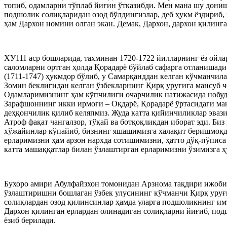
топиб, одамларни тўплаб йиғин ўтказибди. Мен мана шу дони
подшолик солиқларидан озод бўлдингизлар, деб ҳукм ёздириб
ҳам Дархон номини олган экан. Демак, Дархон, дархон қилинга
ХУ111 аср бошларида, тахминан 1720-1722 йилларнинг ёз ойлар
саломларни ортган ҳолда Қорадарё бўйлаб сафарга отланишади
(1711-1747) ҳукмдор бўлиб, у Самарқанддан келган кўчманчи
Зомин беклигидан келган ўзбекларнинг Қирқ уруғига мансуб 
Одамларимизнинг ҳам кўпчилиги очарчилик натижасида нобуд 
Зарафшоннинг икки ирмоғи – Оқдарё, Қорадарё ўртасидаги ман
деҳқончилик қилиб келяпмиз. Жуда катта қийинчиликлар эвазиг
Атроф фақат чангалзор, тўқай ва ботқоқликдан иборат эди. Биз
хўжайинлар кўпайиб, бизнинг яшашимизга халақит беришмоқда
ерларимизни ҳам арзон нархда сотишимизни, ҳатто дўқ-пўпис
катта машаққатлар билан ўзлаштирган ерларимизни ўзимизга
Бухоро амири Абулфайзхон томонидан Арзнома тақдири ижобий 
ўзлаштиришни бошлаган ўзбек улусининг кўчманчи Қирқ уруғиг
солиқлардан озод қилинсинлар ҳамда уларга подшоликнинг им
Дархон қилинган ерлардан олинадиган солиқларни йиғиб, под
ёзиб берилади.