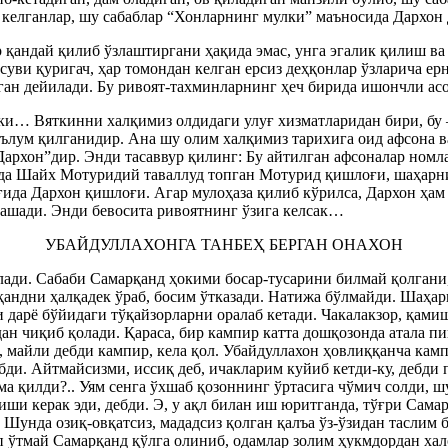
б келганлар, шу сабаблар “Хонларнинг мулки” маъносида Дархон 
 қандай қилиб ўзлаштиргани ҳақида эмас, унга эгалик қилиш в
ё суви қуригач, ҳар томондан келган ерсиз деҳқонлар ўзларича ер
лган дейилади. Бу ривоят-тахминларнинг ҳеч бирида ишончли ас
қки… Вяткинни халқимиз олдидаги улуғ хизматларидан бири, бу 
ълум қилганидир. Ана шу олим халқимиз тарихига оид афсона в
архон”дир. Энди тасаввур қилинг: Бу айтилган афсоналар номла
да Шайх Мотуридий таваллуд топган Мотурид қишлоғи, шаҳарнин
да Дархон қишлоғи. Агар мулоҳаза қилиб кўрилса, Дархон ҳам б
лашади. Энди бевосита ривоятнинг ўзига келсак…
УБАЙДУЛЛАХОНГА ТАНБЕҲ БЕРГАН ОНАХОН
ади. Сабаби Самарқанд ҳокими босар-тусарини билмай қолгани,
рқандни ҳалқадек ўраб, босим ўтказади. Натижа бўлмайди. Шаҳ
и дарё бўйидаги тўқайзорларни оралаб кетади. Чакалакзор, қами
дан чиқиб қолади. Қараса, бир кампир катта дошқозонда атала 
м, майли дебди кампир, кела қол. Убайдуллахон ҳовлиққанча ка
ибди. Айтмайсизми, иссиқ деб, ичакларим куйиб кетди-ку, дебд
има қилди?.. Уям сенга ўхшаб қозоннинг ўртасига чўмич солди, 
ши керак эди, дебди. Э, у ақл билан иш юритганда, тўғри Сама
Шунда озиқ-овқатсиз, мададсиз қолган қалъа ўз-ўзидан таслим б
ўп ўтмай Самарқанд қўлга олиниб, одамлар золим ҳукмдордан ха