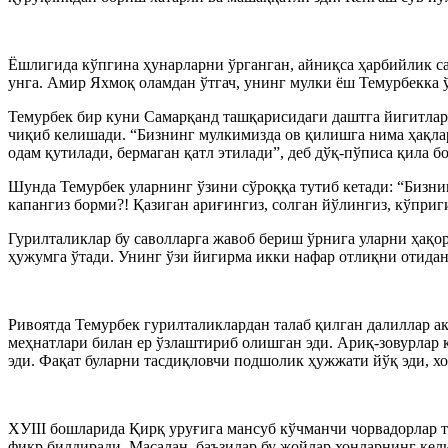
Ёшлигида кўпгина ҳунарларни ўрганган, айниқса ҳарбийлик с
унга. Амир Яхмоқ оламдан ўтгач, унинг мулки ёш Темурбекка 
Темурбек бир куни Самарқанд ташқарисидаги даштга йигитлари
чиқиб келишади. “Бизнинг мулкимизда ов қилишга нима ҳақлар
одам қутилади, бермаган қатл этилади”, деб дўқ-пўписа қила 
Шунда Темурбек уларнинг ўзини сўроққа тутиб кетади: “Бизни
капангиз борми?! Қазиган ариғингиз, солган йўлингиз, кўприг
Гурилталиклар бу саволларга жавоб бериш ўрнига уларни ҳақо
ҳужумга ўтади. Унинг ўзи йигирма икки нафар отлиқни отидан 
Ривоятда Темурбек гурилталиклардан талаб қилган далиллар ак
меҳнатлари билан ер ўзлаштириб олишган эди. Ариқ-зовурлар 
эди. Фақат буларни тасдиқловчи подшолик ҳужжати йўқ эди, хо
ХУIII бошларида Қирқ уруғига мансуб кўчманчи чорвадорлар т
фикр билдиради. Масалан, баъзилар бу жойлар хонларнинг кели