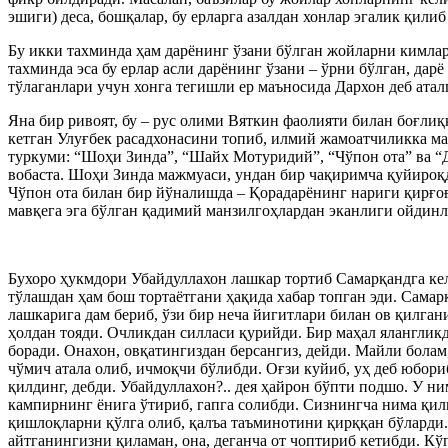
эшиги) деса, бошқалар, бу ерларга азалдан хонлар эгалик қили
Бу икки тахминда ҳам дарёнинг ўзани бўлган жойларни кимлар
тахминда эса бу ерлар асли дарёнинг ўзани – ўрни бўлган, дар
тўлаганлари учун хонга тегишли ер маъносида Дархон деб ата
Яна бир ривоят, бу – рус олими Вяткин фаолияти билан боғли
кетган Улуғбек расадхонасини топиб, илмий жамоатчиликка ма
туркуми: “Шоҳи Зинда”, “Шайх Мотуридий”, “Чўпон ота” ва “Д
вобаста. Шоҳи Зинда мажмуаси, ундан бир чақиримча қуйироқ
Чўпон ота билан бир йўналишда – Қорадарёнинг нариги қирғоғи
мавқега эга бўлган қадимий манзилгоҳлардан эканлиги ойдин
Бухоро ҳукмдори Убайдуллахон лашкар тортиб Самарқандга кел
тўлашдан ҳам бош тортаётгани ҳақида хабар топган эди. Сама
лашкарига дам бериб, ўзи бир неча йигитлари билан ов қилган
ҳолдан тояди. Очликдан силласи қурийди. Бир маҳал яланглик
боради. Онахон, овқатингиздан берсангиз, дейди. Майли бола
чўмич атала олиб, ичмоқчи бўлибди. Оғзи куйиб, уҳ деб юбор
қилдинг, дебди. Убайдуллахон?.. дея ҳайрон бўпти подшо. У н
кампирнинг ёнига ўтириб, гапга солибди. Сизнингча нима қили
қишлоқларни қўлга олиб, қалъа таъминотини қирққан бўларди. 
айтганингизни қиламан, она, деганча от чоптириб кетибди. К