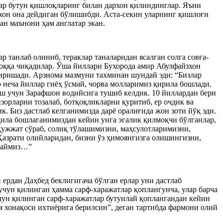
ар бутун қишлоқларинг билан дархон қилиндинглар. Яъни
хон она дейдиган бўлишибди. Аста-секин уларнинг қишлоғи
ан маънони ҳам англатар экан.
 танлаб олиниб, тераклар таналаридан ясалган солга совға-
ғоққа чиқадилар. Ўша йиллари Бухорода амир Абулфайзхон
ширишади. Арзнома мазмуни тахминан шундай эди: “Бизлар
неча йиллар гиёҳ ўсмай, чорва молларимиз қирила бошлади.
ш учун Зарафшон водийсига тушиб келдик. 10 йиллардан бери
зорларни тозалаб, ботқоқликларни қуритиб, ер очдик ва
. Биз дастлаб келганимизда дарё оралиғида жон зоти йўқ эди.
д қила бошлаганимиздан кейин унга эгалик қилмоқчи бўлганлар,
ҳужжат сўраб, солиқ тўлашимизни, маҳсулотларимизни,
Ҳазрати олийларидан, бизни ўз ҳимоянгизга олишингизни,
ўраймиз…”
ердан Даҳбед беклигигача бўлган ерлар уни дастлаб
чун қилинган ҳамма сарф-харажатлар қоплангунча, улар барча
ун қилинган сарф-харажатлар бутунлай қоплангандан кейин
хонақоси ихтиёрига берилсин”, деган тартибда фармони олий