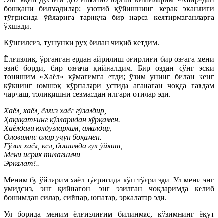
бошқани билмадилар; узотиб қўйишнинг керак эканлиги
тўғрисида ўйлариға тариқча бир нарса келтирмаганларга
ўхшади.
Кўнгилсиз, тушунки руҳ билан чиқиб кетдим.
Ёлғизлиқ, ўрганган ердан айрилиш оғирлиғи бир озғага мени
эзиб борди, бир озғача қийналдим. Бир оздан сўнг эски
тонишим «Хаёл» кўмагимга етди; ўзим унинг билан кенг
кўкнинг юмшоқ кўрпалари устида ағанаган чоқда гавдам
чарчаш, толиқишни сезмасдан илгари отилар эди.
Хаёл, хаёл, ёлғиз хаёл гўзалдир,
Ҳақиқатнинг кўзларидан қўрқамен.
Хаёлдағи юлдузларким, амалдир,
Оловимни олар учун боқамен.
Гўзал хаёл, кел, бошимда гул ўйнат,
Мени исрик тилагимни
Эркалат!..
Меним бу ўйларим хаёл тўғрисида кўп тўғри эди. Ул мени энг
умидсиз, энг қийнағон, энг эзилган чоқларимда келиб
бошимдан силар, сийпар, юпатар, эркалатар эди.
Ул борида меним ёлғизлиғим билинмас, кўзимнинг ёқут