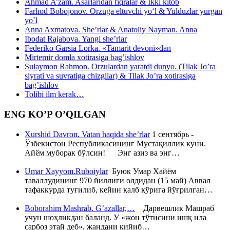
Ahmad A’zam. Asarlaridan fiqralar & Ikki kitob
Farhod Bobojonov. Orzuga eltuvchi yo‘l & Yulduzlar yurgan
yo`l
Anna Axmatova. She’rlar & Anatoliy Nayman. Anna
Ibodat Rajabova. Yangi she’rlar
Federiko Garsia Lorka. «Tamarit devoni»dan
Mirtemir domla xotirasiga bag’ishlov
Sulaymon Rahmon. Orzulardan yaratdi dunyo. (Tilak Jo’ra
siyrati va suvratiga chizgilar) & Tilak Jo’ra xotirasiga
bag’ishlov
Tolibi ilm kerak…
ENG KO’P O’QILGAN
Xurshid Davron. Vatan haqida she’rlar
1 сентябрь -
Ўзбекистон Республикасининг Мустақиллик куни.
Айём муборак бўлсин! Энг азиз ва энг…
Umar Xayyom.Ruboiylar
Буюк Умар Хайём
таваллудининг 970 йиллиги олдидан (15 май) Аввал
тафаккурда туғилиб, кейин қалб қўрига йўғрилган…
Boborahim Mashrab. G’azallar,…
Дарвешлик Машраб
учун шоҳликдан баланд. У «жон тўтисини ишқ ила
сарбоз этай деб», жандани кийиб…