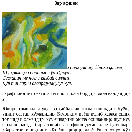
Зар афшон
Унинг ўзи шу ўйноқи қилиғи,
Шу ҳовлиқма одатила кўп қўрқунч,
Сувларининг нозли қиздай силлиғи
Кўп танларни ағдарарлиқ улуғ куч!
Зарафшоннинг севгига тегишли боғи бордир, мана қандайдир
у:
Юқори томондағи улуғ ва ҳайбатлик тоғлар ошикдир. Куёш,
унинг севган кўзларидир. Қачонким куёш кулиб қараса ошиқ
тоғ чидай олмайдир, кўз ёшларини оқиза бошлайдир; шул кўз
ёшлари пастда биргалашиб зар афшон деган дарё бўлурлар.
«Зар» тоғ ошиқнинг кўз ёшларидир, дарё ўшал «зар» кўз