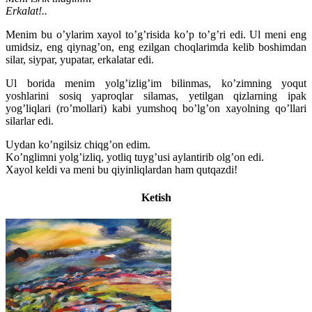
Erkalat!..
Menim bu o’ylarim xayol to’g’risida ko’p to’g’ri edi. Ul meni eng
umidsiz, eng qiynag’on, eng ezilgan choqlarimda kelib boshimdan
silar, siypar, yupatar, erkalatar edi.
Ul borida menim yolg’izlig’im bilinmas, ko’zimning yoqut
yoshlarini sosiq yaproqlar silamas, yetilgan qizlarning ipak
yog’liqlari (ro’mollari) kabi yumshoq bo’lg’on xayolning qo’llari
silarlar edi.
Uydan ko’ngilsiz chiqg’on edim.
Ko’nglimni yolg’izliq, yotliq tuyg’usi aylantirib olg’on edi.
Xayol keldi va meni bu qiyinliqlardan ham qutqazdi!
Ketish