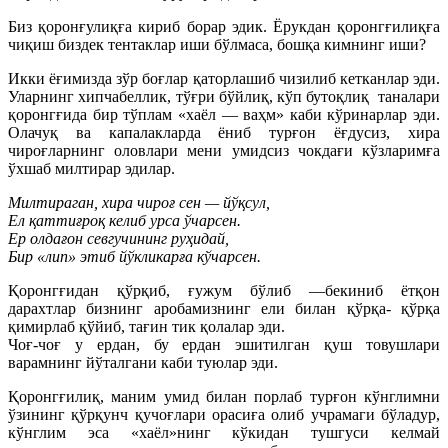
Биз қоронғулиқға кириб борар эдик. Ёрукдан қоронгғилиқға
чиқиш биздек тентаклар иши бўлмаса, бошқа кимнинг иши?
Икки ёғимизда зўр боғлар қаторлашиб чизилиб кетканлар эди.
Уларнинг хипчабеллик, тўғри бўйлиқ, кўп бутоқлиқ таналари
қоронгғида бир тўплам «хаёл — ваҳм» каби кўринарлар эди.
Олачуқ ва капалакларда ёниб турғон ёғдусиз, хира
чироғларнинг оловлари мени умидсиз чокдағи кўзларимға
ўхшаб милтирар эдилар.
Милтираган, хира чироғ сен — йўқсул,
Ел қаттиғроқ келиб урса ўчарсен.
Ер олдағон севгучининг руҳидай,
Бир «лип» этиб йўкликарға кўчарсен.
Қоронгғидан қўрқиб, ғужум бўлиб —бекиниб ётқон
дарахтлар бизнинг аробамизнинг ели билан қўрқа- қўрқа
қимирлаб қўйиб, тағин тик қолалар эди.
Чоғ-чоғ у ердан, бу ердан эшитилган қуш товушлари
варамнинг йўталгани каби туюлар эди.
Қоронгғилиқ, маним умид билан порлаб турғон кўнглимни
ўзининг қўрқунч қучоғлари орасиға олиб учрамаги бўладур,
кўнглим эса «хаёл»нинг кўкидан тушгуси келмай