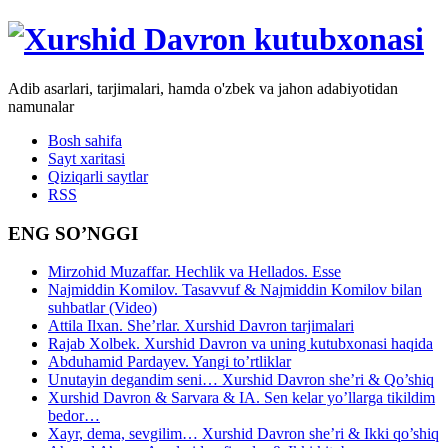
Adib asarlari, tarjimalari, hamda o'zbek va jahon adabiyotidan
namunalar
Bosh sahifa
Sayt xaritasi
Qiziqarli saytlar
RSS
ENG SO’NGGI
Mirzohid Muzaffar. Hechlik va Hellados. Esse
Najmiddin Komilov. Tasavvuf & Najmiddin Komilov bilan
suhbatlar (Video)
Attila Ilxan. She’rlar. Xurshid Davron tarjimalari
Rajab Xolbek. Xurshid Davron va uning kutubxonasi haqida
Abduhamid Pardayev. Yangi to’rtliklar
Unutayin degandim seni… Xurshid Davron she’ri & Qo’shiq
Xurshid Davron & Sarvara & IA. Sen kelar yo’llarga tikildim
bedor…
Xayr, dema, sevgilim… Xurshid Davron she’ri & Ikki qo’shiq