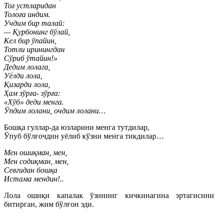
Тоғ устларидан
Толоға индим.
Учдим бир талай:
— Қурбонинг бўлай,
Кел бир ўпайин,
Тотли иринингдан
Сўриб ўтайин!»
Дедим лолага,
Уёлди лола,
Қизарди лола,
Ҳам зўрға- зўрға:
«Хўб» деди менга.
Ўпдим лолани, очдим лолани…
Бошқа гуллар-да юзларини менга тутдилар,
Ўпуб бўлғочдин уёлиб кўзни менга тикдилар…
Мен ошиқман, мен,
Мен содиқман, мен,
Севгидан бошқа
Истама мендин!..
Лола ошиқи капалак ўзининг кичкинагина эртагисини
битирган, жим бўлғон эди.