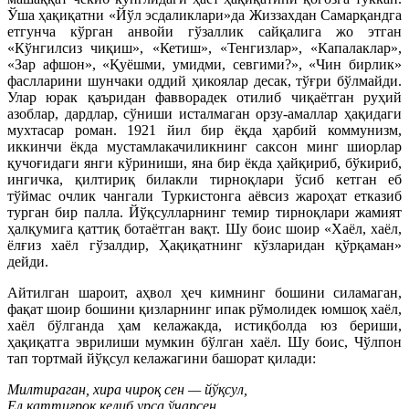
Ўша ҳақиқатни «Йўл эсдаликлари»да Жиззахдан Самарқандга
етгунча кўрган анвойи гўзаллик сайқалига жо этган
«Кўнгилсиз чиқиш», «Кетиш», «Тенгизлар», «Капалаклар»,
«Зар афшон», «Қуёшми, умидми, севгими?», «Чин бирлик»
фаслларини шунчаки оддий ҳикоялар десак, тўғри бўлмайди.
Улар юрак қаъридан фавворадек отилиб чиқаётган руҳий
азоблар, дардлар, сўниши исталмаган орзу-амаллар ҳақидаги
мухтасар роман. 1921 йил бир ёқда ҳарбий коммунизм,
иккинчи ёкда мустамлакачиликнинг саксон минг шиорлар
қучоғидаги янги кўриниши, яна бир ёкда ҳайқириб, бўкириб,
ингичка, қилтириқ билакли тирноқлари ўсиб кетган еб
тўймас очлик чангали Туркистонга аёвсиз жароҳат етказиб
турган бир палла. Йўқсулларнинг темир тирноқлари жамият
ҳалқумига қаттиқ ботаётган вақт. Шу боис шоир «Хаёл, хаёл,
ёлғиз хаёл гўзалдир, Ҳақиқатнинг кўзларидан қўрқаман»
дейди.
Айтилган шароит, аҳвол ҳеч кимнинг бошини силамаган,
фақат шоир бошини қизларнинг ипак рўмолидек юмшоқ хаёл,
хаёл бўлганда ҳам келажакда, истиқболда юз бериши,
ҳақиқатга эврилиши мумкин бўлган хаёл. Шу боис, Чўлпон
тап тортмай йўқсул келажагини башорат қилади:
Милтираган, хира чироқ сен — йўқсул,
Ел қаттиғроқ келиб урса ўчарсен.