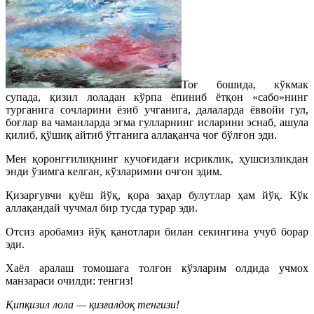
Тоғ бошида, кўкмак
супада, қизил лоладан кўрпа ёпиниб ётқон «сабо»нинг
турганига сочларини ёзиб учганига, далаларда ёввойи гул,
боғлар ва чаманларда эгма гулларнинг исларини эснаб, ашула
қилиб, қўшиқ айтиб ўтганига аллақанча чоғ бўлғон эди.
Мен қоронгғилиқнинг кучоғидағи исриклик, ҳушсизликдан
энди ўзимга келган, кўзларимни очғон эдим.
Қизарғувчи қуёш йўқ, қора заҳар булутлар ҳам йўқ. Кўк
аллақандай чучмал бир тусда турар эди.
Отсиз аробамиз йўқ қанотлари билан секингина учуб борар
эди.
Хаёл аралаш томошаға толғон кўзларим олдида учмох
манзараси очилди: тенгиз!
Қипқизил лола — қизғалдоқ тенгизи!