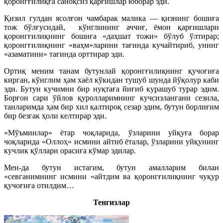
қоронгғилиқға саноқсиз қарғишлар юборар эди.
Қизил гулдан ясолғон чамбарак малика — қизнинг бошиға
тож бўлғусидай, кўнглининг аччиғ, ёмон қарғишлари
қоронгғилиқнинг бошиға «даҳшат тожи» бўлуб ўлтирар;
қоронгғилиқнинг «ваҳм»ларини тағинда кучайтириб, унинг
«азаматини» тағинда орттирар эди.
Ортиқ меним танам бутунлай қоронгғилиқнинг қучоғиға
кирган, кўнглим ҳам хаёл кўкидан тушуб шунда йўқолур каби
эди. Бутун кучимни бир нуқтаға йиғиб курашуб турар эдим.
Борғон сари ўйлов қуролларимнинг кучсизлангани сезила,
танларимда ҳам бир хил қалтироқ сезар эдим, бутун борлиғим
бир безгак ҳоли келтирар эди.
«Мўъминлар» ётар чоқларида, ўзларини уйқуға борар
чоқларида «Оллоҳ» исмини айтиб ёталар, ўзларини уйқунинг
кучлик қўллари орасиға кўмар эдилар.
Мен-да бутун истагим, бутун амалларим билан
«севганимнинг исмини «айтдим ва қоронгғилиқнинг чуқур
қучоғиға отилдим…
Тенгизлар