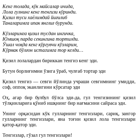
Кенг толада, кўк майсалар ичида,
Лола гулнинг кенг тенгизи кўринди.
Қизил туси хаёлимдай йиғилиб
Таналаримга ипак янглиғ бурунди.
Кўзларимга қизил тусдан ингичка,
Юмшоқ парда секингина тортилди.
Ўшал чоқда кенг кўргувчи кўзларим,
Кўрмак бўлғон истагимга тор келди…
Қизил лолалардан бириккан тенгиз кенг эди.
Бутун борлиғимни ўзига ўраб, чулғаб тортар эди
Қизил тенгиз — севги йўлинда учраши севгимнинг умидди,
соф, оппоқ эканлигини кўрсатар эди
Оҳ, агар бир булбул бўлса эди-да, гул тенгизининг қизил
тўлқинлариға қўниб ишқнинг бир нағмасини сайраса эди.
Унинг орқасидан кўк гулларнинг тенгизлари, сариқ, зангор
гулларнинг тенгизлари, яна тоғин қизил лола тенгизлари
қатор-қатор эди.
Тенгизлар, гўзал гул тенгизлари!