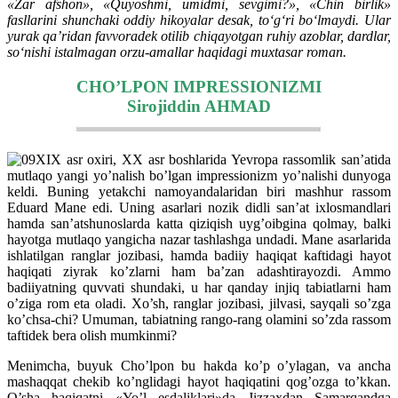
«Zar afshon», «Quyoshmi, umidmi, sevgimi?», «Chin birlik»
fasllarini shunchaki oddiy hikoyalar desak, to‘g‘ri bo‘lmaydi. Ular
yurak qa’ridan favvoradek otilib chiqayotgan ruhiy azoblar, dardlar,
so‘nishi istalmagan orzu-amallar haqidagi muxtasar roman.
CHO’LPON IMPRESSIONIZMI
Sirojiddin AHMAD
XIX asr oxiri, XX asr boshlarida Yevropa rassomlik san’atida
mutlaqo yangi yo’nalish bo’lgan impressionizm yo’nalishi dunyoga
keldi. Buning yetakchi namoyandalaridan biri mashhur rassom
Eduard Mane edi. Uning asarlari nozik didli san’at ixlosmandlari
hamda san’atshunoslarda katta qiziqish uyg’oibgina qolmay, balki
hayotga mutlaqo yangicha nazar tashlashga undadi. Mane asarlarida
ishlatilgan ranglar jozibasi, hamda badiiy haqiqat kaftidagi hayot
haqiqati ziyrak ko’zlarni ham ba’zan adashtirayozdi. Ammo
badiiyatning quvvati shundaki, u har qanday injiq tabiatlarni ham
o’ziga rom eta oladi. Xo’sh, ranglar jozibasi, jilvasi, sayqali so’zga
ko’chsa-chi? Umuman, tabiatning rango-rang olamini so’zda rassom
taftidek bera olish mumkinmi?
Menimcha, buyuk Cho’lpon bu hakda ko’p o’ylagan, va ancha
mashaqqat chekib ko’nglidagi hayot haqiqatini qog’ozga to’kkan.
O’sha haqiqatni «Yo’l esdaliklari»da Jizzaxdan Samarqandga