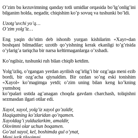
O’zim bu kezuvimning qanday totli umidlar orqasida bo’lg’onlig’ini
bilganim holda, negadir, chiqishim ko’p sovuq va tushunki bo’ldi.
Uzotg’uvchi yo’q…
O’zim yolg’iz…
Eng yaqin do’stim deb ishonib yurgan kishilarim «Xayr»dan
boshqani bilmadilar; uzotib qo’yishning kerak ekanligi to’g’risida
o’ylarig’a tariqcha bir narsa keltirmaganlarga o’xshadi.
Ko’ngilsiz, tushunki ruh bilan chiqib ketdim.
Yolg’izliq, o’rgangan yerdan ayrilish og’irlig’i bir ozg’aga meni ezib
bordi, bir ozg’acha qiynaldim. Bir ozdan so’ng eski tonishim
«Xayol» ko’magimga yetdi; o’zim uning bilan keng ko’kning
yumshoq
ko’rpalari ustida ag’anagan choqda gavdam charchash, toliqishni
sezmasdan ilgari otilar edi.
Xayol, xayol, yolg’iz xayol go’zaldir,
Haqiqatning ko’zlaridan qo’rqamen.
Xayoldag’i yulduzlarkim, amaldir,
Olovimni olar uchun boqamen.
Go’zal xayol, kel, boshimda gul o’ynat,
Meni isrik tilagimni