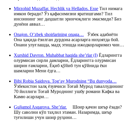
Mirzohid Muzaffar. Hechlik va Hellados. Esse
Тил нимага
имкон беради? Ўз қафасимизни яратишгами? Тил
инсоннинг энг даҳшатли эринчоқлиги эмасмиди? Биз
дунёни аввал…
Onajon. O’zbek shoirlarining onaga…
Ўзбек адабиёти
Она ҳақида ёзилган дурдона асарларга ниҳоятда бой.
Онани улуғлашда, мадҳ этишда ижодкорларимиз чин…
Xurshid Davron. Muhabbat haqida she’rlar (I)
Ёдларингга
олурмисан сирли дамларни, Ёдларингга олурмисан
ширин ғамларни, Ёқиб қўйиб тун қўйнида ёки
шамларни Мени ёдга…
Bibi Robia Saidova. Tog‘ay Murodning “Bu dunyoda…
Ўзбекистон халқ ёзувчиси Тоғай Мурод таваллудининг
70 йиллиги Тоғай Муроднинг ушбу романи Кафка ва
Камю асарлари…
Guljamol Asqarova. She’rlar.
Шоир қачон шеър ёзади?
Шу саволни кўп таҳлил этаман. Назаримда, шеър
туғилиши учун шоир руҳини…