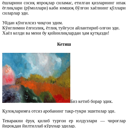
ёшларини сосиқ япроқлар силамас, етилган қизларнинг ипак
ёғлиқлари (рўмоллари) каби юмшоқ бўлғон хаёлнинг қўллари
силарлар эди.
Уйдан кўнгилсиз чиқғон эдим.
Кўнглимни ёлғизлиқ, ётлиқ туйғуси айлантириб олғон эди.
Хаёл келди ва мени бу қийинлиқлардан ҳам қутқазди!
Кетиш
Биз кетиб борар эдик.
Қулоқларимға отсиз аробанинг такр-тукри эшитилар эди.
Теваракни ёруқ қилиб турғон ер юлдузлари — чироғлар
йирокдан йилтиллаб кўрунар эдилар.