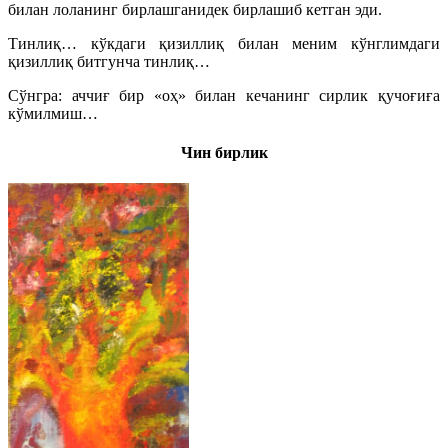
билан лоланинг бирлашганидек бирлашиб кетган эди.
Тинлиқ… кўкдаги қизиллиқ билан меним кўнглимдаги
қизиллиқ битгунча тинлиқ…
Сўнгра: аччиғ бир «оҳ» билан кечанинг сирлик қучоғиға
кўмилмиш…
Чин бирлик