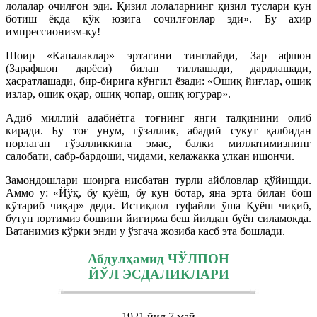
лолалар очилғон эди. Қизил лолаларнинг қизил туслари кун
ботиш ёкда кўк юзига сочилғонлар эди». Бу ахир
импрессионизм-ку!
Шоир «Капалаклар» эртагини тинглайди, Зар афшон
(Зарафшон дарёси) билан тиллашади, дардлашади,
ҳасратлашади, бир-бирига кўнгил ёзади: «Ошиқ йиғлар, ошиқ
излар, ошиқ оқар, ошиқ чопар, ошиқ югурар».
Адиб миллий адабиётга тоғнинг янги талқинини олиб
киради. Бу тоғ унум, гўзаллик, абадий сукут қалбидан
порлаган гўзалликкина эмас, балки миллатимизнинг
салобати, сабр-бардоши, чидами, келажакка улкан ишончи.
Замондошлари шоирга нисбатан турли айбловлар қўйишди.
Аммо у: «Йўқ, бу қуёш, бу кун ботар, яна эрта билан бош
кўтариб чиқар» деди. Истиқлол туфайли ўша Қуёш чиқиб,
бутун юртимиз бошини йигирма беш йилдан буён силамокда.
Ватанимиз кўрки энди у ўзгача жозиба касб эта бошлади.
Абдулҳамид ЧЎЛПОН
ЙЎЛ ЭСДАЛИКЛАРИ
1921 йил 7 май