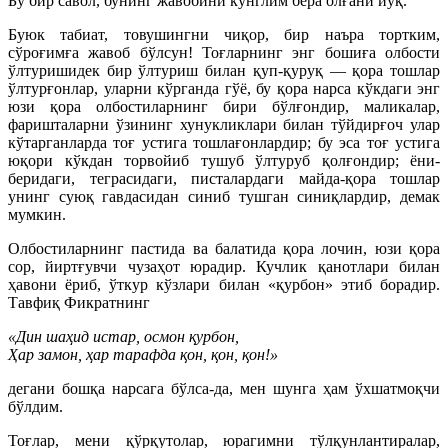
Бу бир савол, бунинг жавобини кўнглим бера олғани йўқ.
Буюк табиат, товушингни чиқор, бир наъра тортким,
сўроғимға жавоб бўлсун! Тоғларнинг энг бошиға олбости
ўлтуришидек бир ўлтуриш билан қуп-қуруқ — қора тошлар
ўлтурғонлар, уларни кўрганда гўё, бу қора нарса кўкдаги энг
юзи қора олбостиларнинг бири бўлғондир, маликалар,
фаришталарни ўзининг хунукликлари билан тўйдирғоч улар
кўтарганларда тоғ устига тошлағонлардир; бу эса тоғ устига
юқори кўкдан торвойиб тушуб ўлтуруб қолғондир; ёни-
беридаги, теграсидаги, писталардаги майда-қора тошлар
унинг суюқ гавдасидан синиб тушган синиқлардир, демак
мумкин.
Олбостиларнинг пастида ва балатида қора лочин, юзи қора
сор, йиртғувчи чузаҳот юрадир. Кучлик қанотлари билан
ҳавони ёриб, ўткур кўзлари билан «қурбон» этиб борадир.
Тавфиқ Фикратнинг
«Дин шаҳид истар, осмон қурбон,
Ҳар замон, ҳар тарафда қон, қон, қон!»
дегани бошқа нарсага бўлса-да, мен шунга ҳам ўхшатмоқчи
бўлдим.
Тоғлар, мени қўрқутолар, юрагимни тўлқунлантиралар,