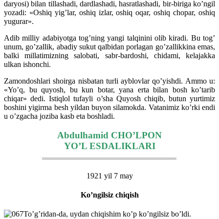
daryosi) bilan tillashadi, dardlashadi, hasratlashadi, bir-biriga ko’ngil
yozadi: «Oshiq yig’lar, oshiq izlar, oshiq oqar, oshiq chopar, oshiq
yugurar».
Adib milliy adabiyotga tog’ning yangi talqinini olib kiradi. Bu tog’
unum, go’zallik, abadiy sukut qalbidan porlagan go’zallikkina emas,
balki millatimizning salobati, sabr-bardoshi, chidami, kelajakka
ulkan ishonchi.
Zamondoshlari shoirga nisbatan turli ayblovlar qo’yishdi. Ammo u:
«Yo’q, bu quyosh, bu kun botar, yana erta bilan bosh ko’tarib
chiqar» dedi. Istiqlol tufayli o’sha Quyosh chiqib, butun yurtimiz
boshini yigirma besh yildan buyon silamokda. Vatanimiz ko’rki endi
u o’zgacha joziba kasb eta boshladi.
Abdulhamid CHO’LPON
YO’L ESDALIKLARI
1921 yil 7 may
Ko’ngilsiz chiqish
To’g’ridan-da, uydan chiqishim ko’p ko’ngilsiz bo’ldi.