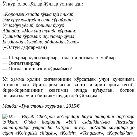
Ўткур, олос кўзлар йўллар устида эди:
«Қоронгғи кечада кўкка кўз тикиб,
Энг ёруғ юлдуздан сени сўрайман:
Ул юлдуз уёлиб, бошини букуб
Айтади: «Мен уни тушда кўраман:
Тушимда кўраман: шунчалар гўзал,
Биздан-да гўзалдир, ойдан-да гўзал!»
(«Олтун дафтар»дан)
— Шеърлар кучсиздирлар, тилакни онглата олмайлар…
— Онглатадирлар.
— Онглағонингизни кўрмаймен!
Ул ҳамма ҳолни онглағонини кўрсатмак учун қучоғимға
отилғон эди. Иринларим иссиғ ва тотли иринларига тегиб,
бири-биримизнинг севгимиз ичида кўмулган, ботқон
чоғимизда «чин бирлик» шудир деб ўйладим…
Манба: «Гулистон» журнали, 2015/6
Buyuk Cho‘lpon ko‘nglidagi hayot haqiqatini qog‘ozga
to‘kkan. O‘sha haqiqatni «Yo‘l esdaliklari»da Jizzaxdan
Samarqandga yetguncha ko‘rgan anvoyi go‘zallik sayqaliga jo
etgan «Ko‘ngilsiz chiqish», «Ketish», «Tengizlar», «Kapalaklar»,