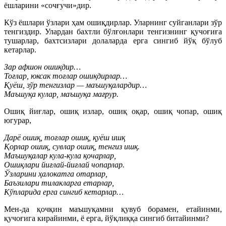
ёшларини «сочғучи»дир.
Кўз ёшлари ўзлари ҳам ошиқдирлар. Уларнинг суйганлари зўр
тенгиздир. Улардан бахтли бўлғонлари тенгизнинг қучоғиға
тушарлар, бахтсизлари долаларда ерга сингиб йўқ бўлуб
кетарлар.
Зар афшон ошиқдир…
Тоғлар, юксак тоғлар ошиқдирлар…
Қуёш, зўр тенгизлар — маъшуқалардир…
Маъшуқа кулар, маъшуқа мағрур.
Ошиқ йиғлар, ошиқ излар, ошиқ оқар, ошиқ чопар, ошиқ
югурар,
Дарё ошиқ, тоғлар ошиқ, қуёш ишқ
Қорлар ошиқ, сувлар ошиқ, тенгиз ишқ.
Маъшуқалар кула-кула қочарлар,
Ошиқлари йиғлай-йиғлай чопарлар.
Ўзларини ҳалокатга отарлар,
Баъзилари тилакларга етарлар,
Кўпларида ерга сингиб кетарлар…
Мен-да қочқин маъшуқамни қувуб борамен, етайинми,
қучоғига кирайинми, ё ерга, йўқлиққа сингиб битайинми?