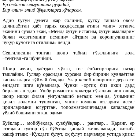
Ёр олдағон севгучининг руҳидай,
Бир «лип» этиб йўқликларға кўчарсен.
Адиб бутун дунёга жар солиниб, қутқу ташлаб овоза
қилинаётган ҳаёт тарих саҳифасида атиги «лип» этганча
эканини сўзлар экан, «Менда бутун истагим, бутун амалларим
билан «севгимнинг исмини» айтдим ва қоронғуликнинг
чуқур қучоғига отилдим» дейди.
Севгилисини топган шоир табиат гўзаллигига, лола
«тенгизи»га шўнғийди.
Шоир аччиқ ҳаётдан чўлга, тоғ ёнбағирларига назар
ташлайди. Гуллар орасидан хурсанд бир-бирини қувлаётган
капалакларга тўймай боқади. Улар келиб шоирнинг деразаси
ёнидаги ипга қўнадилар. Чунки «ортиқ биз икки дард
бирлашган эди». Ушбу романтик ҳолатда гўзаллик чин ошиқ
шоир ишқи билан уйғунлашиб кетади: мен-да, ўзимнинг
қизил лоламни тушунган, унинг юмшоқ юзларига иссиғ
иринларимни югуртган, тополмағонлиғимдан капалакдан
уёлиб бошимни эгкан эдим».
Бўёқлар… мойбўёқлар, сувбўёқлар… ранглар… Қаранг, ер
юзидаги гулзор сўз бўёғида қандай жилваланади, жозиба
кашф этади: «Кўкдаги булут, оқ булут парчалари устида қизил