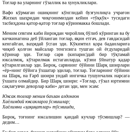
Тоғлар ва уларнинг гўзаллик ва хунукликлари.
Вафо кўрмаган ошиқнинг кўнглидай бузғунлиқға учрағон
Жиззах шаҳридан чиқғонимиздан кейин «тўқкўк» тусидаги
тасбиҳдона қатор-қатор тоғлар кўринмакка бошлади.
Меним севгим каби йироқдан чиройлиқ бўлиб кўринган ва бу
кичкинагина деб ўйланган тоғлар, яқин етгач, дев гавдасидай
кенгайган, ваҳмдай ўсган эди. Кўкимтил қора баданлариға
чиқиб қолғон майсалар тенгизига тушган ой ёғдуларидай
кўринар эди. Тоғлар сарв (кипарис)дай бир тўқтамай
юксалмоқ, кўтарилмак истаганларда, кўзни ўйнатур қадар
кўтарилганлар эди. Бироқ, сарвнинг бўйини Шарқ шоирлари
«ёр»нинг бўйига ўхшатар эдилар, тоғлар. Тоғларнинг бўйини
на Шарқ, на Ғарб шоири ундай ингичка тушунчалик нарсага
ўхшата олмайдир. Бир Шарқ шоири: «Тоғлар, гўзал юртимни
сақлағувчи деворлар каби» деган эди, мен эсам:
Юксак тоғлар меним баъзан алдонғон
Хаёлимдай юксакларга ўсмишлар;
Хаёлимни «ҳақиқатлар» тўсмишди,
Бироқ, тоғнинг юксалишин қандай кучлар тўсмишлар? —
дедим…