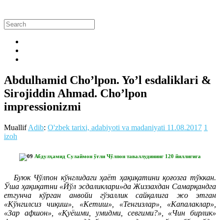
Abdulhamid Cho’lpon. Yo’l esdaliklari &
Sirojiddin Ahmad. Cho’lpon
impressionizmi
Muallif
Adib
:
O'zbek tarixi, adabiyoti va madaniyati
11.08.2017
1
izoh
Абдулҳамид Сулаймон ўғли Чўлпон таваллудининг 120 йиллигига
Буюк Чўлпон кўнглидаги ҳаёт ҳақиқатини қоғозга тўккан.
Ўша ҳақиқатни «Йўл эсдаликлари»да Жиззахдан Самарқандга
етгунча кўрган анвойи гўзаллик сайқалига жо этган
«Кўнгилсиз чиқиш», «Кетиш», «Тенгизлар», «Капалаклар»,
«Зар афшон», «Қуёшми, умидми, севгими?», «Чин бирлик»