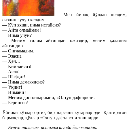
— Мен йироқ йўлдан келдим,
сизнинг учун келдим.
— Кўп яхши, нима истайсиз?
— Айта олмайман !
— Нима учун?
— Меним тилим айтишдан ожиздир, меним қаламим
айтгандир.
— Онгламадим.
— Эзасиз.
— Ҳеч…
— Қийнайсиз!
— Асло!
— Шафқат!
— Нима демакчисиз?
— Ўқинг!
— Нимани?
— Меним достонларимни, «Олтун дафтар»ни.
— Берингиз!
Ўйноқи кўзлар ортиқ бир нарсани кутарлар эди. Қалтирағон
бармоқлар, қўллар «Олтун дафтар»ни топширди.
—
Бутун тилагим, истагим шунда ёзилмишдир.