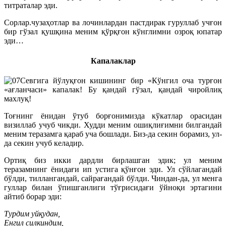
титраталар эди.
Сорлар.чузаҳотлар ва лочинлардан пастдирак гуруллаб учғон
бир гўзал қушқина меним қўрқғон кўнглимни озроқ юпатар
эди…
Капалаклар
Севгига йўлуқғон кишининг бир «Кўнгил оча турғон
«ағланчаси» капалак! Бу қандай гўзал, қандай чиройлиқ
махлуқ!
Тоғнинг ёнидан ўтуб борғонимизда кўкатлар орасидан
визиллаб учуб чикди. Худди меним ошиқлиғимни билгандай
меним теразамга қараб уча бошлади. Биз-да секин борамиз, ул-
да секин учуб келадир.
Ортиқ биз икки дардли бирлашган эдик; ул меним
теразамнинг ёнидағи ип устига қўнғон эди. Ул сўйлагандай
бўлди, тиллангандай, сайрағандай бўлди. Чиндан-да, ул менга
гуллар билан ўпишганлиги тўғрисидағи ўйноқи эртагини
айтиб борар эди:
Турдим уйқудан,
Енгил силкиндим,