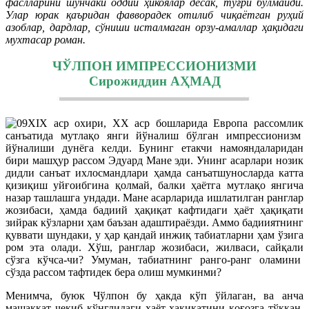
фаслларини шунчаки оддий ҳикоялар десак, тўғри бўлмайди.
Улар юрак қаъридан фавворадек отилиб чиқаётган руҳий
азоблар, дардлар, сўниши исталмаган орзу-амаллар ҳақидаги
мухтасар роман.
ЧЎЛПОН ИМПРЕССИОНИЗМИ
Сирожиддин АҲМАД
XIX аср охири, XX аср бошларида Европа рассомлик
санъатида мутлақо янги йўналиш бўлган импрессионизм
йўналиши дунёга келди. Бунинг етакчи намояндаларидан
бири машҳур рассом Эдуард Мане эди. Унинг асарлари нозик
дидли санъат ихлосмандлари ҳамда санъатшуносларда катта
қизиқиш уйғоибгина қолмай, балки ҳаётга мутлақо янгича
назар ташлашга ундади. Мане асарларида ишлатилган ранглар
жозибаси, ҳамда бадиий ҳақиқат кафтидаги ҳаёт ҳақиқати
зийрак кўзларни ҳам баъзан адаштираёзди. Аммо бадииятнинг
қуввати шундаки, у ҳар қандай инжиқ табиатларни ҳам ўзига
ром эта олади. Хўш, ранглар жозибаси, жилваси, сайқали
сўзга кўчса-чи? Умуман, табиатнинг ранго-ранг оламини
сўзда рассом тафтидек бера олиш мумкинми?
Менимча, буюк Чўлпон бу ҳакда кўп ўйлаган, ва анча
машаққат чекиб кўнглидаги ҳаёт ҳақиқатини қоғозга тўккан.