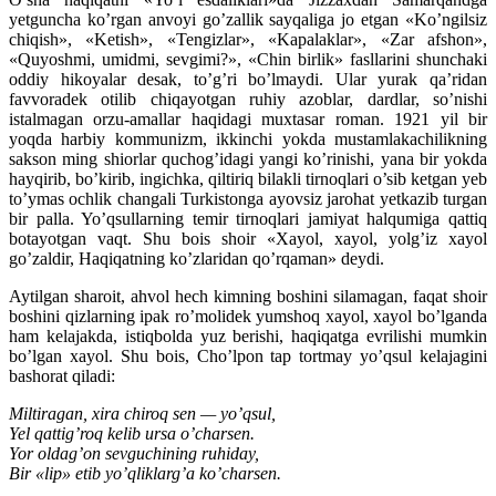
yetguncha ko’rgan anvoyi go’zallik sayqaliga jo etgan «Ko’ngilsiz
chiqish», «Ketish», «Tengizlar», «Kapalaklar», «Zar afshon»,
«Quyoshmi, umidmi, sevgimi?», «Chin birlik» fasllarini shunchaki
oddiy hikoyalar desak, to’g’ri bo’lmaydi. Ular yurak qa’ridan
favvoradek otilib chiqayotgan ruhiy azoblar, dardlar, so’nishi
istalmagan orzu-amallar haqidagi muxtasar roman. 1921 yil bir
yoqda harbiy kommunizm, ikkinchi yokda mustamlakachilikning
sakson ming shiorlar quchog’idagi yangi ko’rinishi, yana bir yokda
hayqirib, bo’kirib, ingichka, qiltiriq bilakli tirnoqlari o’sib ketgan yeb
to’ymas ochlik changali Turkistonga ayovsiz jarohat yetkazib turgan
bir palla. Yo’qsullarning temir tirnoqlari jamiyat halqumiga qattiq
botayotgan vaqt. Shu bois shoir «Xayol, xayol, yolg’iz xayol
go’zaldir, Haqiqatning ko’zlaridan qo’rqaman» deydi.
Aytilgan sharoit, ahvol hech kimning boshini silamagan, faqat shoir
boshini qizlarning ipak ro’molidek yumshoq xayol, xayol bo’lganda
ham kelajakda, istiqbolda yuz berishi, haqiqatga evrilishi mumkin
bo’lgan xayol. Shu bois, Cho’lpon tap tortmay yo’qsul kelajagini
bashorat qiladi:
Miltiragan, xira chiroq sen — yo’qsul,
Yel qattig’roq kelib ursa o’charsen.
Yor oldag’on sevguchining ruhiday,
Bir «lip» etib yo’qliklarg’a ko’charsen.