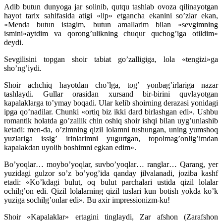
Adib butun dunyoga jar solinib, qutqu tashlab ovoza qilinayotgan
hayot tarix sahifasida atigi «lip» etgancha ekanini so’zlar ekan,
«Menda butun istagim, butun amallarim bilan «sevgimning
ismini»aytdim va qorong’ulikning chuqur quchog’iga otildim»
deydi.
Sevgilisini topgan shoir tabiat go’zalligiga, lola «tengizi»ga
sho’ng’iydi.
Shoir achchiq hayotdan cho’lga, tog’ yonbag’irlariga nazar
tashlaydi. Gullar orasidan xursand bir-birini quvlayotgan
kapalaklarga to’ymay boqadi. Ular kelib shoirning derazasi yonidagi
ipga qo’nadilar. Chunki «ortiq biz ikki dard birlashgan edi». Ushbu
romantik holatda go’zallik chin oshiq shoir ishqi bilan uyg’unlashib
ketadi: men-da, o’zimning qizil lolamni tushungan, uning yumshoq
yuzlariga issig’ irinlarimni yugurtgan, topolmag’onlig’imdan
kapalakdan uyolib boshimni egkan edim».
Bo’yoqlar… moybo’yoqlar, suvbo’yoqlar… ranglar… Qarang, yer
yuzidagi gulzor so’z bo’yog’ida qanday jilvalanadi, joziba kashf
etadi: «Ko’kdagi bulut, oq bulut parchalari ustida qizil lolalar
ochilg’on edi. Qizil lolalarning qizil tuslari kun botish yokda ko’k
yuziga sochilg’onlar edi». Bu axir impressionizm-ku!
Shoir «Kapalaklar» ertagini tinglaydi, Zar afshon (Zarafshon