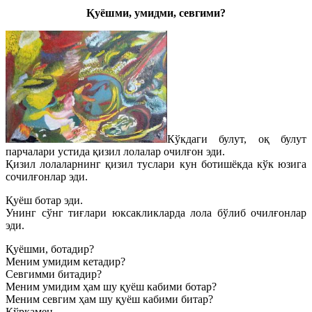
Қуёшми, умидми, севгими?
Кўкдаги булут, оқ булут
парчалари устида қизил лолалар очилғон эди.
Қизил лолаларнинг қизил туслари кун ботишёкда кўк юзига
сочилғонлар эди.
Қуёш ботар эди.
Унинг сўнг тиғлари юксакликларда лола бўлиб очилғонлар
эди.
Қуёшми, ботадир?
Меним умидим кетадир?
Севгимми битадир?
Меним умидим ҳам шу қуёш кабими ботар?
Меним севгим ҳам шу қуёш кабими битар?
Қўрқамен…