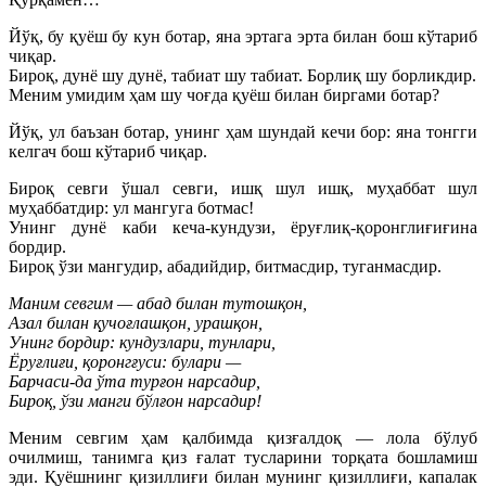
Йўқ, бу қуёш бу кун ботар, яна эртага эрта билан бош кўтариб
чиқар.
Бироқ, дунё шу дунё, табиат шу табиат. Борлиқ шу борликдир.
Меним умидим ҳам шу чоғда қуёш билан биргами ботар?
Йўқ, ул баъзан ботар, унинг ҳам шундай кечи бор: яна тонгги
келгач бош кўтариб чиқар.
Бироқ севги ўшал севги, ишқ шул ишқ, муҳаббат шул
муҳаббатдир: ул мангуга ботмас!
Унинг дунё каби кеча-кундузи, ёруғлиқ-қоронглиғиғина
бордир.
Бироқ ўзи мангудир, абадийдир, битмасдир, туганмасдир.
Маним севгим — абад билан тутошқон,
Азал билан қучоғлашқон, урашқон,
Унинг бордир: кундузлари, тунлари,
Ёруғлиғи, қоронгғуси: булари —
Барчаси-да ўта турғон нарсадир,
Бироқ, ўзи манги бўлғон нарсадир!
Меним севгим ҳам қалбимда қизғалдоқ — лола бўлуб
очилмиш, танимга қиз ғалат тусларини торқата бошламиш
эди. Қуёшнинг қизиллиғи билан мунинг қизиллиғи, капалак