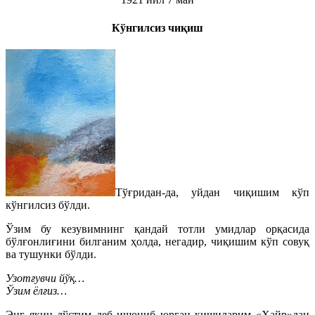
Кўнгилсиз чиқиш
Тўғридан-да, уйдан чиқишим кўп
кўнгилсиз бўлди.
Ўзим бу кезувимнинг қандай тотли умидлар орқасида
бўлғонлиғини билганим ҳолда, негадир, чиқишим кўп совуқ
ва тушунки бўлди.
Узотғувчи йўқ…
Ўзим ёлғиз…
Энг яқин дўстим деб ишониб юрган кишиларим «Хайр»дан