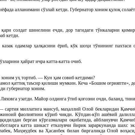
ёфада алланимани сўзлай кетди. Губернатор хоним қулоқ солаёт
, қари солдат шинелини ечди, дор тагидаги тўнкаларни қимир
аб кетди.
 казак одамлар ҳалқасини ёриб, кўк шоҳи тўнининг пахтаси 
ларини ҳайрат ичра катта-катта очиб.
 хоним уҳ тортиб. — Кун ҳам совиб кетдими?
мол қаттиқ таъсир қилиши мумкин. Кеча «Бошим оғрияпти», дега
ади губернатор хоним.
Ляховга узатди. Майор олдинга ўтиб қоғозни очди, баланд, тин
 сартия миллатига мансуб, маҳаллий Олой бекларидан Қамчиб
 жиноий фаолиятини кўриб чикди. Кўпдан-кўп ашёвий далилла
қидилдан берган кўргазмалари оқибатида, айбланувчи Қамчи
тиботларга катта шикаст етказувчи йирик зараркунанда шахс 
бек, Маҳмудбек ва Ҳасанбек билан биргаликда Олой воҳасид