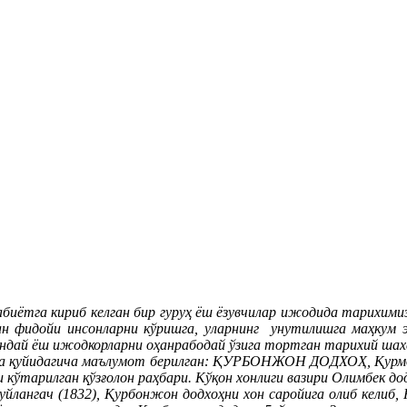
дабиётга кириб келган бир гуруҳ ёш ёзувчилар ижодида тарихимиз
ан фидойи инсонларни кўришга, уларнинг унутилишга маҳкум эт
дай ёш ижодкорларни оҳанрабодай ўзига тортган тарихий шахс
ида қуйидагича маълумот берилган: ҚУРБОНЖОН ДОДХОҲ, Қурм
 кўтарилган қўзғолон раҳбари. Кўқон хонлиги вазири Олимбек до
уйлангач (1832), Қурбонжон додхоҳни хон саройига олиб келиб