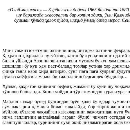
«Олой маликаси» — Қурбонжон додхоҳ 1865 йилдан то 1880 й
шу даражада жасоратли бир хотин эдики, ўғли Қамчибек
душман қўлида ҳалок бўлди, шаҳид ўлмоқ бизга мерос. С
Минг саккиз юз етмиш олтинчи йил, йигирма олтинчи февраль
Қаҳратон қаҳридаги рутубатли, хазин бу кун қишнинг одатий 
билаи уйғонди Азонни эшитган аҳли муслим бу кун ҳам шоша-
шошилди; бу кун ҳам паст-баланд томлар устида ҳар доимгид
сийқа танга каби хира ялтираб, сўнг паға-паға кулранг булу
руҳсиз қиёфасига маъюс бир жонланиш бергандек бўлдилар…
Хуллас, қаҳратон қишнинг бефайз, жимжит бу куни шу чоққача
тўполон бошланди. Бозор майдони тўрт томондан гурас-гурас о
Майдон шаҳар бунёд бўлгандан буён ҳали бу қадар тумонатн
сумалакларни қамчиси билан савалайди, бор тирик жонни и
мўйлов, кўзлари чақчайган казакларнинг важоҳатидан қути ўч
нима гаплигини англаёлмай гаранг бўлиб, чиммат остидан с
ялангтўш чоллар, бурнининг суви оқиб йиғламсираган бола-б