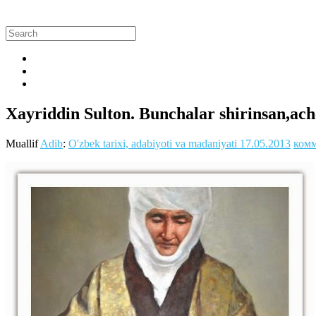
Xayriddin Sulton. Bunchalar shirinsan,ach
Muallif
Adib
:
O'zbek tarixi, adabiyoti va madaniyati
17.05.2013
комм