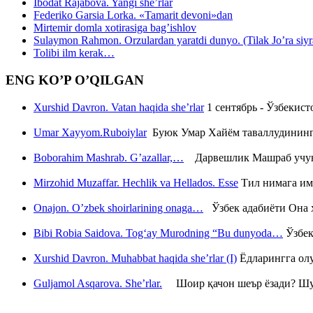
Ibodat Rajabova. Yangi she’rlar
Federiko Garsia Lorka. «Tamarit devoni»dan
Mirtemir domla xotirasiga bag’ishlov
Sulaymon Rahmon. Orzulardan yaratdi dunyo. (Tilak Jo’ra siyrati
Tolibi ilm kerak…
ENG KO’P O’QILGAN
Xurshid Davron. Vatan haqida she’rlar
1 сентябрь - Ўзбекис
Umar Xayyom.Ruboiylar
Буюк Умар Хайём таваллудининг 
Boborahim Mashrab. G’azallar,…
Дарвешлик Машраб учун ш
Mirzohid Muzaffar. Hechlik va Hellados. Esse
Тил нимага им
Onajon. O’zbek shoirlarining onaga…
Ўзбек адабиёти Она ҳ
Bibi Robia Saidova. Tog‘ay Murodning “Bu dunyoda…
Ўзбек
Xurshid Davron. Muhabbat haqida she’rlar (I)
Ёдларингга ол
Guljamol Asqarova. She’rlar.
Шоир қачон шеър ёзади? Шу с