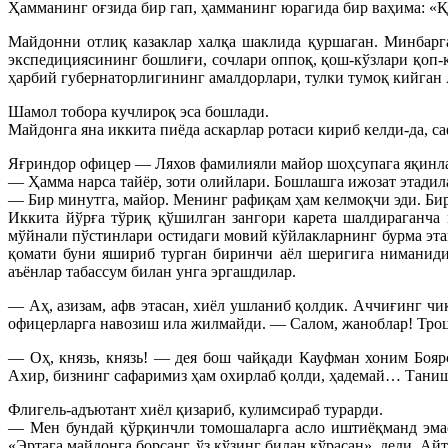
Ҳамманинг оғзида бир гап, ҳамманинг юрагида бир ваҳима: «
Майдонни отлиқ казаклар халқа шаклида қуршаган. Минбарга
экспедициясининг бошлиғи, сочлари оппоқ, қош-кўзлари қоп-қ
ҳарбий губернаторлигининг амалдорлари, тулки тумоқ кийган
Шамол тобора кучлироқ эса бошлади.
Майдонга яна иккита пиёда аскарлар ротаси кириб келди-да, 
Яғриндор офицер — Ляхов фамилияли майор шоҳсупага яқинла
— Ҳамма нарса тайёр, зоти олийлари. Бошлашга ижозат этадил
— Бир минутга, майор. Менинг рафиқам ҳам келмоқчи эди. Бир 
Иккита йўрға тўриқ қўшилган зангори карета шалдираганча
мўйнали пўстинлари остидаги мовий кўйлакларнинг бурма эта
қомати буни яшириб турган биринчи аёл шеригига ниманиди
аъёнлар табассум билан унга эргашдилар.
— Аҳ, азизам, афв этасан, хиёл ушланиб қолдик. Аччиғинг ч
офицерларга навозиш ила жилмайди. — Салом, жаноблар! Троцк
— Оҳ, князь, князь! — дея бош чайқади Кауфман хоним Бояр
Ахир, бизнинг сафаримиз ҳам охирлаб қолди, ҳадемай… Таниш
Флигель-адъютант хиёл қизариб, кулимсираб турарди.
— Мен бундай қўрқинчли томошаларга асло иштиёқманд эмас
«Эртага майдонга борсанг, ўз кўзинг билан кўрасан», деди. Ай