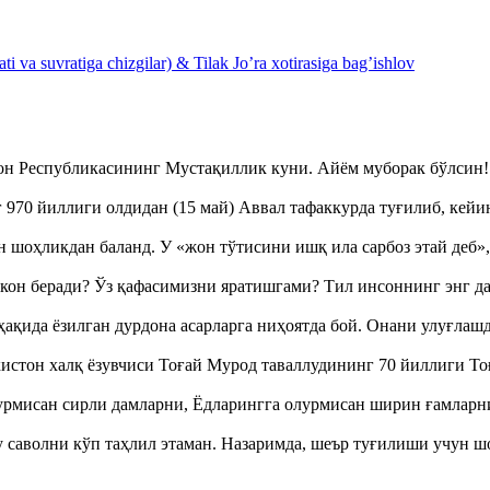
 va suvratiga chizgilar) & Tilak Jo’ra xotirasiga bag’ishlov
тон Республикасининг Мустақиллик куни. Айём муборак бўлси
970 йиллиги олдидан (15 май) Аввал тафаккурда туғилиб, кейи
оҳликдан баланд. У «жон тўтисини ишқ ила сарбоз этай деб
кон беради? Ўз қафасимизни яратишгами? Тил инсоннинг энг д
ақида ёзилган дурдона асарларга ниҳоятда бой. Онани улуғла
истон халқ ёзувчиси Тоғай Мурод таваллудининг 70 йиллиги 
урмисан сирли дамларни, Ёдларингга олурмисан ширин ғамларн
аволни кўп таҳлил этаман. Назаримда, шеър туғилиши учун 