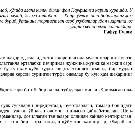
аб, қўлида яланг қилич билан фон Кауфманга қарши курашди. У
ига келиб, ўғлига хитобан:
— Хайр, ўғлим, ота-боболаринг ҳам
терс буриб, ўғлининг тортаётган азоб уқубатларидан шартта юз
ўгириб кета олган хотиндир»
.
Ғафур Ғулом
ҳам шаҳар одатдагидек тонг қоронғисида муаззинларнинг овози
ирлатганча эрталабки изғиринда жунжика-жунжика масжид сари
; бу кун ҳам қуёш худди совқотаётгандек осмонда бир муддат
ўчаларда сарсон суринган турфа одамлар бу кун ҳам шаҳарнинг
қлик сари ботиб, бир палла, туйқусдан мисли кўрилмаган ола-
суяк-суякларни зирқиратади, бўғотлардаги, томлар бошидаги
лидек ғужғон ўйнаган оломон тинимсиз қайнаб-тошади. Шоп-
армандлар, бозиллаган танчалари олдидан ҳайдаб келтирилган,
авла…»ни бир лаҳза тилидан қўймаган кампирлар, хўмрайган,