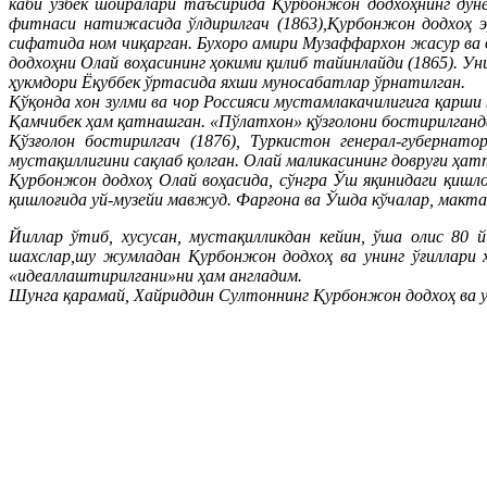
каби ўзбек шоиралари таъсирида Қурбонжон додхоҳнинг дунё
фитнаси натижасида ўлдирилгач (1863),Қурбонжон додхоҳ э
сифатида ном чиқарган. Бухоро амири Музаффархон жасур ва 
додхоҳни Олай воҳасининг ҳокими қилиб тайинлайди (1865). 
ҳукмдори Ёқуббек ўртасида яхши муносабатлар ўрнатилган.
Қўқонда хон зулми ва чор Россияси мустамлакачилигига қарши
Қамчибек ҳам қатнашган. «Пўлатхон» қўзғолони бостирилганд
Қўзғолон бостирилгач (1876), Туркистон генерал-губерна
мустақиллигини сақлаб қолган. Олай маликасининг довруғи ҳа
Қурбонжон додхоҳ Олай воҳасида, сўнгра Ўш яқинидаги қишло
қишлоғида уй-музейи мавжуд. Фарғона ва Ўшда кўчалар, мактаб
Йиллар ўтиб, хусусан, мустақилликдан кейин, ўша олис 80
шахслар,шу жумладан Қурбонжон додхоҳ ва унинг ўғиллари 
«идеаллаштирилгани»ни ҳам англадим.
Шунга қарамай, Хайриддин Султоннинг Қурбонжон додхоҳ ва уни