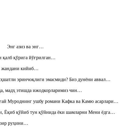
н! Энг азиз ва энг…
н қалб қўрига йўғрилган…
», жандани кийиб…
аҳшатли эринчоқлиги эмасмиди? Биз дунёни аввал…
шда, мадҳ этишда ижодкорларимиз чин…
Тоғай Муроднинг ушбу романи Кафка ва Камю асарлари…
и, Ёқиб қўйиб тун қўйнида ёки шамларни Мени ёдга…
шоир руҳини…