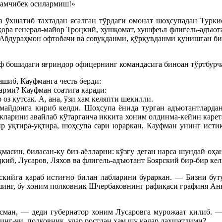
Қамчибек осилармиш!»
 ўхшатиб тахтадан ясалган тўрдаги омонат шоҳсупадан Турки
ора генерал-майор Троцкий, хушқомат, хушфеъл флигель-адъюта
 Абдураҳмон офтобачи ва совуқданми, қўрқувданми қунишган би
саф бошидаги яғриндор офицернинг командасига биноан тўртбурч
шиб, Кауфманга честь берди:
арми? Кауфман соатига қаради:
оз кутсак. А, ана, ўзи ҳам келяпти шекилли.
 майдонга кириб келди. Шоҳсупа ёнида турган адъютантларда
кларини авайлаб кўтарганча иккита хоним олдинма-кейин карета
р уқтира-уқтира, шоҳсупа сари юраркан, Кауфман унинг истиқ
иқмасин, биласан-ку биз аёлларни: кўзгу деган нарса шундай о
ий, Лусаров, Ляхов ва флигель-адъютант Боярский бир-бир кели
скийга қараб истиғно билан лабларини бураркан. — Бизни буту
инг, бу хоним полковник Шчербаковнинг рафиқаси графиня Анна
ман, — деди губернатор хоним Лусаровга мурожаат қилиб. — К
тинг-чи, полковник, улар ростдан ҳам шу қадар даҳшатлими?