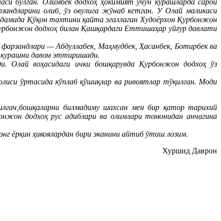
аси бўлган. Олимбек додхоҳ ҳокимият учун курашларда сарой
андларини олиб, ўз овулига жўнаб кетган. У Олай маликаси
ёрдамида Қўқон тахтини қайта эгаллаган Худоёрхон Қурбонжон
 Қурбонжон додхоҳ билан Қашқардаги Еттишаҳар уйғур давлати
 фарзандлари — Абдуллабек, Маҳмудбек, Ҳасанбек, Ботирбек ва
а курашни давом эттиришади.
ди. Олай воҳасидаги ички бошқарувда Қурбонжон додхоҳ ўз
олиси ўртасида кўплаб қўшиқлар ва ривоятлар тўқилган. Моди
тилгач,бошқаларни билмадиму шахсан мен бир қатор тарихий
онжон додхоҳ рус адиблари ва олимлари томонидан анчагина
энг ёрқин ҳикоялардан бири эканини айтиб ўтиш лозим.
Хуршид Даврон