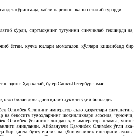
гандек кўринса-да, хаёли паришон экани сезилиб турарди.
латиб кўрди, сиртмоқнинг тугунини синчиклаб текширди-да,
оқиб ётган, кулча юзлари моматалоқ, қўллари кишанбанд бир
н эдинг. Ҳар қалай, бу ер Санкт-Петербург эмас.
иқ овоз билан дона-дона қилиб ҳукмни ўқий бошлади:
ек Олимбек ўғлининг император аъло ҳазратлари салтанатига
р ва бевосита гувоҳларнинг шоҳидликлари асосида, чунончи,
бек Олимбек ўғлининг чиндан ҳам император аъзамга, унинг
эканлиги аниқланди. Айбланувчи Қамчибек Олимбек ўғли ака-
а бир қанча бузғунчилик ва қўпорувчилик ишларини амалга