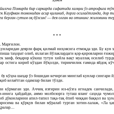
илгча Помирда бир саркарда сифатида халқни ўз атрофига тўпл
 Кауфман томонидан асир қилиниб, дорга осилаётганда, дор таг
енга берган сутим оқ бўлсин! — дея олган ва отининг жиловини 
* * *
. Марғилон.
кунларидан деярли фарқ қилмай ниҳоясига етмоқда эди. Бу кун 
пиша таҳорат олиб, яхлаган йўлаклардаги қор-қировларни ғиж
ек заиф, беқарор кўкиш тутун хийла вақт муаллақ осилиб турди
тлар остига кириб кўздан йўқолди, тирикчилик ғамида яйдоқ к
 бу кўҳна шаҳар ўз бошидан кечирган минглаб кунлар сингари йў
қиб келаётган одамлар билан тўлди.
и кўрмаган эди. Аччиқ изғирин юз-кўзга игнадек санчилади, 
н-инига ҳайдайди, аммо молбозорга туташ яланг саҳнда чумо
иб дўконларини апил-тапил тақа-тақ ёпиб чиққан баққол ва ҳун
аросима ва қўрқув билан мўралаб турган хотин-халаж, «Ла ҳ
ақралар…