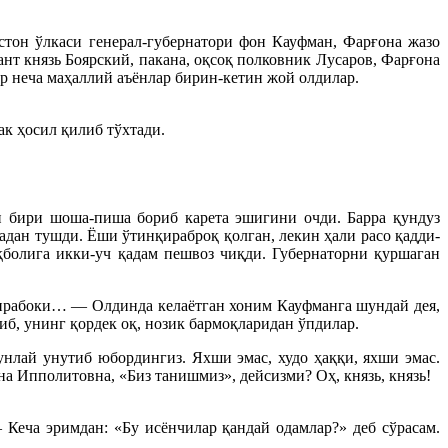
стон ўлкаси генерал-губернатори фон Кауфман, Фарғона жазо
нт князь Боярский, пакана, оқсоқ полковник Лусаров, Фарғона
р неча маҳаллий аъёнлар бирин-кетин жой олдилар.
ак ҳосил қилиб тўхтади.
н бири шоша-пиша бориб карета эшигини очди. Барра қундуз
дан тушди. Ёши ўтинқираброқ қолган, лекин ҳали расо қадди-
болига икки-уч қадам пешвоз чиқди. Губернаторни қуршаган
ҳанрабоки… — Олдинда келаётган хоним Кауфманга шундай дея,
б, унинг қордек оқ, нозик бармоқларидан ўпдилар.
нлай унутиб юбордингиз. Яхши эмас, худо ҳаққи, яхши эмас.
 Ипполитовна, «Биз танишмиз», дейсизми? Оҳ, князь, князь!
еча эримдан: «Бу исёнчилар қандай одамлар?» деб сўрасам.