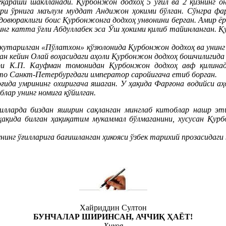
қараши шаклланади. Қурбонжон додхоҳ 5 ўғил ва 2 қизнинг он
ри ўрнига маълум муддат Андижон ҳокими бўлган. Сўнгра фарз
довюраклиги боис Қурбонжонга додхоҳ унвонини берган. Амир 
Унинг катта ўғли Абдуллабек эса Ўш ҳокими қилиб тайинланган.
 кутарилган «Пўлатхон» қўзюлонида Қурбонжон додхоҳ ва унинг
ан кейин Олай воҳасидаги аҳоли Қурбонжон додхоҳ бошчилигид
тори К.П. Кауфман томонидан Қурбонжон додхоҳ авф қилина
тто Санкт-Петербургдаги император саройигача етиб борган.
ғида умрининг охиригача яшаган. У ҳақида Фарғона водийси аҳ
лар унинг номига қўйилган.
 йилларда биздан яширин сақланган минглаб китоблар нашр э
ҳақида билган ҳақиқатим мукаммал бўлмаганини, хусусан Қурб
нг ўғилларига бағишланган ҳикояси ўзбек тарихий прозасидаги 
Хайриддин Султон
БУНЧАЛАР ШИРИНСАН, АЧЧИҚ ҲАЁТ!
Ҳикоя