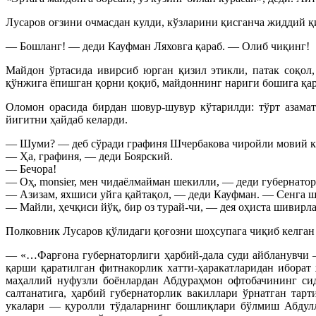
Лусаров оғзини очмасдан кулди, кўзларини қисганча жиддий қи
— Бошланг! — деди Кауфман Ляховга қараб. — Олиб чиқинг!
Майдон ўртасида ивирсиб юрган қизил этикли, патак соқол
қўнжига ёпишган қорни қоқиб, майдоннинг нариги бошига қар
Оломон орасида бирдан шовур-шувур кўтарилди: тўрт азамат
йигитни ҳайдаб келарди.
— Шуми? — деб сўради графиня Шчербакова чиройли мовий кўз
— Ҳа, графиня, — деди Боярский.
— Бечора!
— Оҳ, monsier, мен чидаёлмайман шекилли, — деди губернатор
— Азизам, яхшиси уйга қайтақол, — деди Кауфман. — Сенга ша
— Майли, ҳечқиси йўқ, бир оз турай-чи, — дея оҳиста шивирл
Полковник Лусаров қўлидаги қоғозни шоҳсупага чиқиб келган 
— «…Фарғона губернаторлиги ҳарбий-дала суди айбланувчи —
қарши қаратилган фитнакорлик хатти-ҳаракатларидан иборат
маҳаллий нуфузли боёнлардан Абдураҳмон офтобачининг сид
салтанатига, ҳарбий губернаторлик вакиллари ўрнатган тар
укалари — қуролли тўдаларнинг бошлиқлари бўлмиш Абдулла