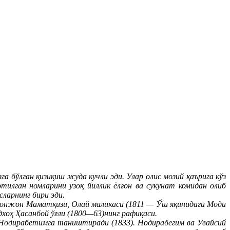
га бўлган қизиқиш жуда кучли эди. Улар олис мозий қаърига кўз
илган номларини узоқ йиллик ёлғон ва сукунат комидан олиб
ларнинг бири эди.
онжон Маматқизи, Олай маликаси (1811 — Ўш яқинидаги Моди
дхоҳ Ҳасанбой ўғли (1800—63)нинг рафиқаси.
, Нодирабетимга таништиради (1833). Нодирабегим ва Увайсий