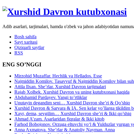
Adib asarlari, tarjimalari, hamda o'zbek va jahon adabiyotidan namun
Bosh sahifa
Sayt xaritasi
Qiziqarli saytlar
RSS
ENG SO’NGGI
Mirzohid Muzaffar. Hechlik va Hellados. Esse
Najmiddin Komilov. Tasavvuf & Najmiddin Komilov bilan suhb
Attila Ilxan. She’rlar. Xurshid Davron tarjimalari
Rajab Xolbek. Xurshid Davron va uning kutubxonasi haqida
Abduhamid Pardayev. Yangi to’rtliklar
Unutayin degandim seni… Xurshid Davron she’ri & Qo’shiq
Xurshid Davron & Sarvara & IA. Sen kelar yo’llarga tikildim
Xayr, dema, sevgilim… Xurshid Davron she’ri & Ikki qo’shiq
Ahmad A’zam. Asarlaridan fiqralar & Ikki kitob
Farhod Bobojonov. Orzuga eltuvchi yo‘l & Yulduzlar yurgan y
Anna Axmatova. She’rlar & Anatoliy Nayman. Anna