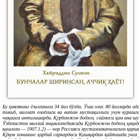
Бу ҳикоянинг ёзилганига 34 йил бўлди. Ўша олис 80 йилларда а
тикиб, миллат озодлиги ва ватан мустақиллиги учун курашг
чиқишга интилишарди. Қурбонжон додхоҳ сиймоси ҳам ана шун
Ўзбекистон миллий энциклопедиясида Қурбонжон додхоҳ ҳақ
қишлоғи — 1907.1.2) — чор Россияси мустамлакачилигига қарши
Қўқон хонининг ҳарбий саркардаси Қашқардан қайтишда унга 