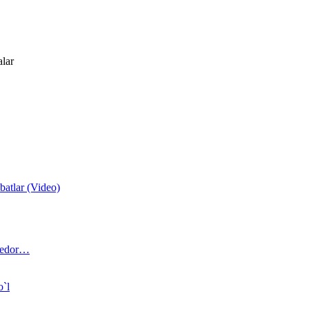
alar
atlar (Video)
 bedor…
o`l