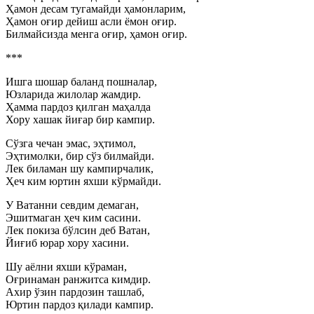
Ҳамон десам тугамайди ҳамонларим,
Ҳамон оғир дейиш асли ёмон оғир.
Билмайсизда менга оғир, ҳамон оғир.
***
Ишга шошар баланд пошналар,
Юзларида жилолар жамдир.
Ҳамма пардоз қилган маҳалда
Хору хашак йиғар бир кампир.
Сўзга чечан эмас, эҳтимол,
Эҳтимолки, бир сўз билмайди.
Лек биламан шу кампирчалик,
Ҳеч ким юртин яхши кўрмайди.
У Ватанни севдим демаган,
Эшитмаган ҳеч ким сасини.
Лек покиза бўлсин деб Ватан,
Йиғиб юрар хору хасини.
Шу аёлни яхши кўраман,
Оғринаман ранжитса кимдир.
Ахир ўзин пардозин ташлаб,
Юртин пардоз қилади кампир.