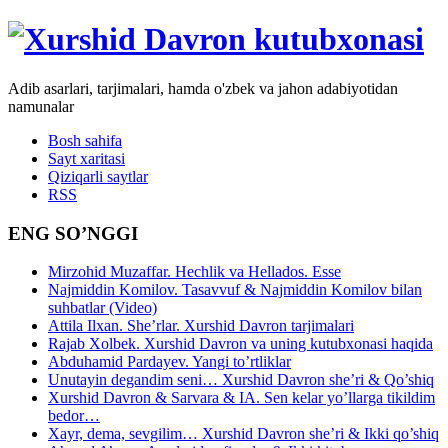
Adib asarlari, tarjimalari, hamda o'zbek va jahon adabiyotidan
namunalar
Bosh sahifa
Sayt xaritasi
Qiziqarli saytlar
RSS
ENG SO’NGGI
Mirzohid Muzaffar. Hechlik va Hellados. Esse
Najmiddin Komilov. Tasavvuf & Najmiddin Komilov bilan
suhbatlar (Video)
Attila Ilxan. She’rlar. Xurshid Davron tarjimalari
Rajab Xolbek. Xurshid Davron va uning kutubxonasi haqida
Abduhamid Pardayev. Yangi to’rtliklar
Unutayin degandim seni… Xurshid Davron she’ri & Qo’shiq
Xurshid Davron & Sarvara & IA. Sen kelar yo’llarga tikildim
bedor…
Xayr, dema, sevgilim… Xurshid Davron she’ri & Ikki qo’shiq