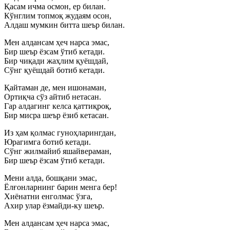
Қасам ичма осмон, ер билан.
Кўнглим топмоқ жудаям осон,
Алдаш мумкин битта шеър билан.
Мен алдансам ҳеч нарса эмас,
Бир шеър ёзсам ўтиб кетади.
Бир чиқади жаҳлим қуёшдай,
Сўнг қуёшдай ботиб кетади.
Қайтаман де, мен ишонаман,
Ортиқча сўз айтиб нетасан.
Гар алдагинг келса қаттиқроқ,
Бир мисра шеър ёзиб кетасан.
Из ҳам қолмас гуноҳларингдан,
Юрагимга ботиб кетади.
Сўнг жилмайиб яшайвераман,
Бир шеър ёзсам ўтиб кетади.
Мени алда, бошқани эмас,
Ёлғонларнинг барин менга бер!
Хиёнатни енголмас ўзга,
Ахир улар ёзмайди-ку шеър.
Мен алдансам ҳеч нарса эмас,