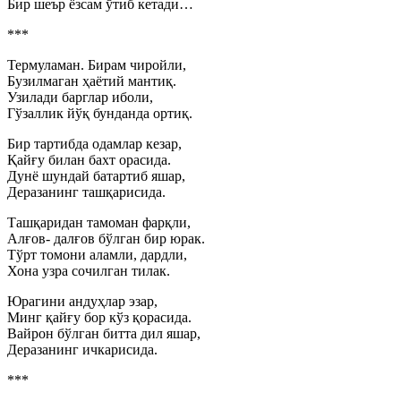
Бир шеър ёзсам ўтиб кетади…
***
Термуламан. Бирам чиройли,
Бузилмаган ҳаётий мантиқ.
Узилади барглар иболи,
Гўзаллик йўқ бунданда ортиқ.
Бир тартибда одамлар кезар,
Қайғу билан бахт орасида.
Дунё шундай батартиб яшар,
Деразанинг ташқарисида.
Ташқаридан тамоман фарқли,
Алғов- далғов бўлган бир юрак.
Тўрт томони аламли, дардли,
Хона узра сочилган тилак.
Юрагини андуҳлар эзар,
Минг қайғу бор кўз қорасида.
Вайрон бўлган битта дил яшар,
Деразанинг ичкарисида.
***