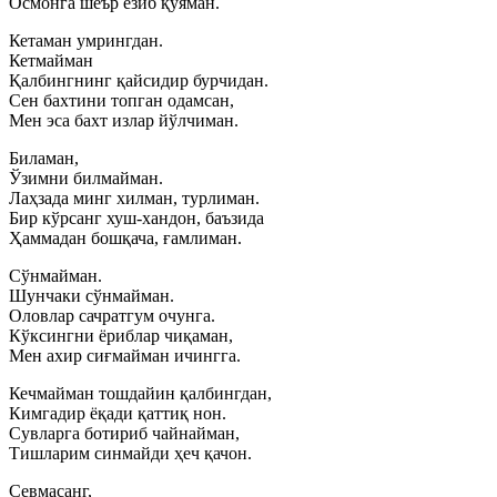
Осмонга шеър ёзиб қўяман.
Кетаман умрингдан.
Кетмайман
Қалбингнинг қайсидир бурчидан.
Сен бахтини топган одамсан,
Мен эса бахт излар йўлчиман.
Биламан,
Ўзимни билмайман.
Лаҳзада минг хилман, турлиман.
Бир кўрсанг хуш-хандон, баъзида
Ҳаммадан бошқача, ғамлиман.
Сўнмайман.
Шунчаки сўнмайман.
Оловлар сачратгум очунга.
Кўксингни ёриблар чиқаман,
Мен ахир сиғмайман ичингга.
Кечмайман тошдайин қалбингдан,
Кимгадир ёқади қаттиқ нон.
Сувларга ботириб чайнайман,
Тишларим синмайди ҳеч қачон.
Севмасанг,