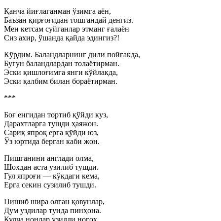
Қанча йиғлаганман ўзимга аён,
Баъзан қирғоғидан тошгандай денгиз.
Мен кетсам суйганлар этманг ғалаён
Сиз ахир, ўшанда қайда эдингиз?!
Кўрдим. Баландларнинг дили пойгакда,
Бугун баландлардан толаётирман.
Эски қишлоғимга янги кўйлакда,
Эски қалбим билан бораётирман.
***
Боғ енгидан тортиб қўйди куз,
Дарахтларга тушди ҳаяжон.
Сариқ япроқ ерга қўйди юз,
Ўз юртида берган каби жон.
Пишганини англади олма,
Шохдан аста узилиб тушди.
Гул япроғи — кўкдаги кема,
Ерга секин сузилиб тушди.
Пишиб шира олган қовунлар,
Дум уздилар тунда пинҳона.
Кулча нонлар узилди ногоҳ,