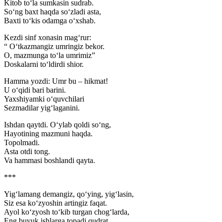
Kitob toʻla sumkasin sudrab.
Soʻng baxt haqda soʻzladi asta,
Baxti toʻkis odamga oʻxshab.
Kezdi sinf xonasin magʻrur:
“ Oʻtkazmangiz umringiz bekor.
O, mazmunga toʻla umrimiz”
Doskalarni toʻldirdi shior.
Hamma yozdi: Umr bu – hikmat!
U oʻqidi bari barini.
Yaxshiyamki oʻquvchilari
Sezmadilar yigʻlaganini.
Ishdan qaytdi. Oʻylab qoldi soʻng,
Hayotining mazmuni haqda.
Topolmadi.
Asta otdi tong.
Va hammasi boshlandi qayta.
***
Yigʻlamang demangiz, qoʻying, yigʻlasin,
Siz esa koʻzyoshin artingiz faqat.
Ayol koʻzyosh toʻkib turgan chogʻlarda,
Eng buyuk ishlarga topadi qudrat.