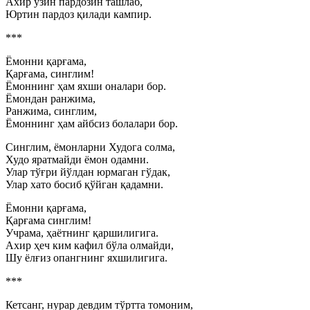
Ахир ўзин пардозин ташлаб,
Юртин пардоз қилади кампир.
***
Ёмонни қарғама,
Қарғама, синглим!
Ёмоннинг ҳам яхши оналари бор.
Ёмондан ранжима,
Ранжима, синглим,
Ёмоннинг ҳам айбсиз болалари бор.
Синглим, ёмонларни Худога солма,
Худо яратмайди ёмон одамни.
Улар тўғри йўлдан юрмаган гўдак,
Улар хато босиб қўйган қадамни.
Ёмонни қарғама,
Қарғама синглим!
Учрама, ҳаётнинг қаршилигига.
Ахир ҳеч ким кафил бўла олмайди,
Шу ёлғиз опангнинг яхшилигига.
***
Кетсанг, нурар девдим тўртта томоним,