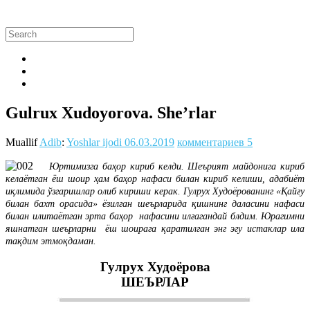
Gulrux Xudoyorova. She’rlar
Muallif
Adib
:
Yoshlar ijodi
06.03.2019
комментариев 5
Юртимизга баҳор кириб келди. Шеърият майдонига кириб
келаётган ёш шоир ҳам баҳор нафаси билан кириб келиши, адабиёт
иқлимида ўзгаришлар олиб кириши керак. Гулрух Худоёрованинг «Қайғу
билан бахт орасида» ёзилган шеърларида қишнинг даласини нафаси
билан илитаётган эрта баҳор нафасини илғагандай блдим. Юрагимни
яшнатган шеърларни ёш шоирага қаратилган энг эгу истаклар ила
тақдим этмоқдаман.
Гулрух Худоёрова
ШЕЪРЛАР