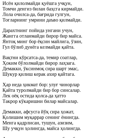
Исён қилолмайди қуёшга учқун,
Томчи денгиз билан баҳсга кирмайди.
Лола очилса-да, бағрида гулгун,
Тоғларнинг умрини даъво қилмайди.
Дарахтнинг пойида унгани учун,
Жангга отланмайди бирор бир майса.
Янтоқ минг бор ёқсин майлига, ўзин,
Гул бўлиб дунёга келмайди қайта.
Вақтни кўрсатса-да, темир соатлар,
Ҳоким бўлолмайди бирор лаҳзага.
Демакки, ўксинмоқ сира шарт эмас,
Шукур қилиш керак ахир қайтага.
Ҳар неда ҳикмат бор: улуғ чинорлар
Қайта туролмайди бир бор синсалар.
Лек оёқ остида қолса-да ҳатто
Такрор кўкаришни билар майсалар.
Демакки, афсусга йўқ сира ҳожат,
Қолишим муқаррар сенинг ёнингда.
Менга қадрлисан, тушун, азизим,
Шу учқун ҳолингда, майса ҳолингда.