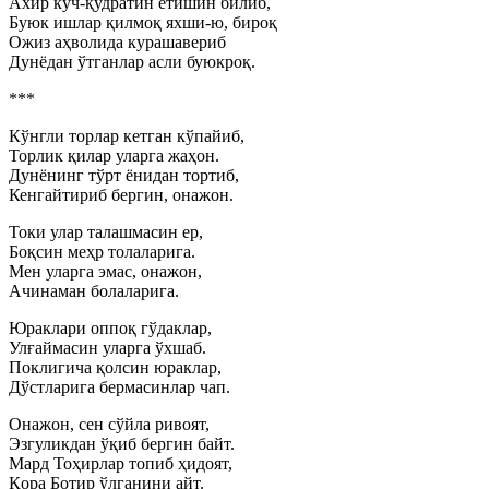
Ахир куч-қудратин етишин билиб,
Буюк ишлар қилмоқ яхши-ю, бироқ
Ожиз аҳволида курашавериб
Дунёдан ўтганлар асли буюкроқ.
***
Кўнгли торлар кетган кўпайиб,
Торлик қилар уларга жаҳон.
Дунёнинг тўрт ёнидан тортиб,
Кенгайтириб бергин, онажон.
Токи улар талашмасин ер,
Боқсин меҳр толаларига.
Мен уларга эмас, онажон,
Ачинаман болаларига.
Юраклари оппоқ гўдаклар,
Улғаймасин уларга ўхшаб.
Поклигича қолсин юраклар,
Дўстларига бермасинлар чап.
Онажон, сен сўйла ривоят,
Эзгуликдан ўқиб бергин байт.
Мард Тоҳирлар топиб ҳидоят,
Қора Ботир ўлганини айт.