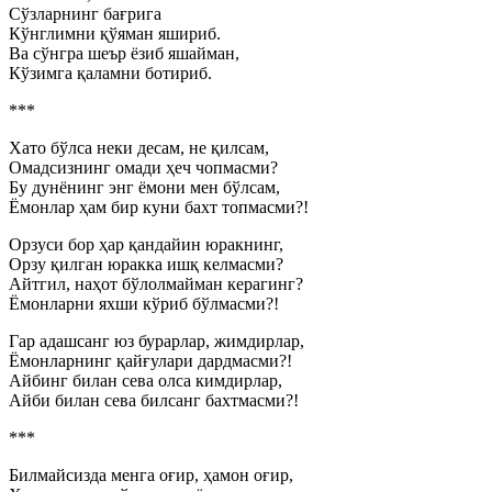
Сўзларнинг бағрига
Кўнглимни қўяман яшириб.
Ва сўнгра шеър ёзиб яшайман,
Кўзимга қаламни ботириб.
***
Хато бўлса неки десам, не қилсам,
Омадсизнинг омади ҳеч чопмасми?
Бу дунёнинг энг ёмони мен бўлсам,
Ёмонлар ҳам бир куни бахт топмасми?!
Орзуси бор ҳар қандайин юракнинг,
Орзу қилган юракка ишқ келмасми?
Айтгил, наҳот бўлолмайман керагинг?
Ёмонларни яхши кўриб бўлмасми?!
Гар адашсанг юз бурарлар, жимдирлар,
Ёмонларнинг қайғулари дардмасми?!
Айбинг билан сева олса кимдирлар,
Айби билан сева билсанг бахтмасми?!
***
Билмайсизда менга оғир, ҳамон оғир,