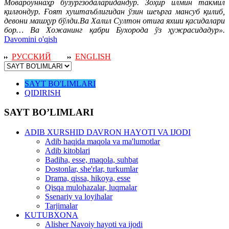
Мовароуннаҳр бузургзодаларидандур. Зоҳир илмин такмил
қилғондур. Ғоят хуштаъблигидан ўзин шеърга мансуб қилиб,
девони машҳур бўлди.Ва Халил Султон отиға яхши қасидалари
бор… Ва Хожанинг қабри Бухорода ўз ҳужрасидадур».
Davomini o'qish
РУССКИЙ
ENGLISH
SAYT BO'LIMLARI
QIDIRISH
SAYT BO’LIMLARI
ADIB XURSHID DAVRON HAYOTI VA IJODI
Adib haqida maqola va ma'lumotlar
Adib kitoblari
Badiha, esse, maqola, suhbat
Dostonlar, she'rlar, turkumlar
Drama, qissa, hikoya, esse
Qisqa mulohazalar, luqmalar
Ssenariy va loyihalar
Tarjimalar
KUTUBXONA
Alisher Navoiy hayoti va ijodi