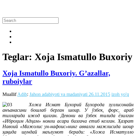
Teglar: Xoja Ismatullo Buxoriy
Xoja Ismatullo Buxoriy. G’azallar,
ruboiylar
Muallif
Adib
:
Jahon adabiyoti va madaniyati
26.11.2015
izoh yo'q
Хожа Исмат Бухорий Бухорода зуллисонайн
анъанасини бошлаб берган шоир. У ўзбек, форс, араб
тилларида ижод қилган. Девони ва ўзбек тилида ёзилган
«Иброҳим Адҳам» номли асари бизгача етиб келган. Ҳазрат
Навоий «Мажолис ун-нафоис»нинг аввалги мажлисида шоир
ҳақида шундай маълумот беради: «Хожа Исматулло