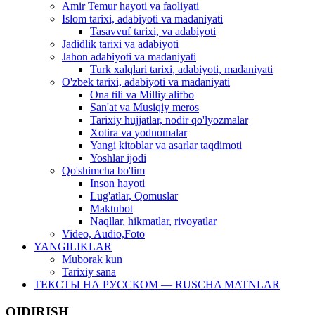
Amir Temur hayoti va faoliyati
Islom tarixi, adabiyoti va madaniyati
Tasavvuf tarixi, va adabiyoti
Jadidlik tarixi va adabiyoti
Jahon adabiyoti va madaniyati
Turk xalqlari tarixi, adabiyoti, madaniyati
O'zbek tarixi, adabiyoti va madaniyati
Ona tili va Milliy alifbo
San'at va Musiqiy meros
Tarixiy hujjatlar, nodir qo'lyozmalar
Xotira va yodnomalar
Yangi kitoblar va asarlar taqdimoti
Yoshlar ijodi
Qo'shimcha bo'lim
Inson hayoti
Lug'atlar, Qomuslar
Maktubot
Naqllar, hikmatlar, rivoyatlar
Video, Audio,Foto
YANGILIKLAR
Muborak kun
Tarixiy sana
ТЕКСТЫ НА РУССКОМ — RUSCHA MATNLAR
QIDIRISH