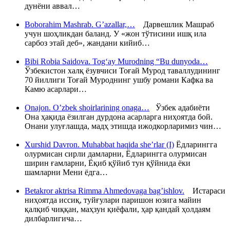
дунёни аввал…
Boborahim Mashrab. G’azallar,…
Дарвешлик Машраб
учун шоҳликдан баланд. У «жон тўтисини ишқ ила
сарбоз этай деб», жандани кийиб…
Bibi Robia Saidova. Tog‘ay Murodning “Bu dunyoda…
Ўзбекистон халқ ёзувчиси Тоғай Мурод таваллудининг
70 йиллиги Тоғай Муроднинг ушбу романи Кафка ва
Камю асарлари…
Onajon. O’zbek shoirlarining onaga…
Ўзбек адабиёти
Она ҳақида ёзилган дурдона асарларга ниҳоятда бой.
Онани улуғлашда, мадҳ этишда ижодкорларимиз чин…
Xurshid Davron. Muhabbat haqida she’rlar (I)
Ёдларингга
олурмисан сирли дамларни, Ёдларингга олурмисан
ширин ғамларни, Ёқиб қўйиб тун қўйнида ёки
шамларни Мени ёдга…
Betakror aktrisa Rimma Ahmedovaga bag’ishlov.
Истараси
ниҳоятда иссиқ, туйғулари паришон юзига майин
қалқиб чиққан, маҳзун қиёфали, ҳар қандай ҳолдаям
дилбарлигича…