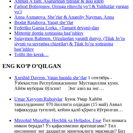
Ahmad A’zam. Asarlaridan fiqralar & Ikki kitob
Farhod Bobojonov. Orzuga eltuvchi yo‘l & Yulduzlar yurgan
yo`l
Anna Axmatova. She’rlar & Anatoliy Nayman. Anna
Ibodat Rajabova. Yangi she’rlar
Federiko Garsia Lorka. «Tamarit devoni»dan
Mirtemir domla xotirasiga bag’ishlov
Sulaymon Rahmon. Orzulardan yaratdi dunyo. (Tilak Jo’ra
siyrati va suvratiga chizgilar) & Tilak Jo’ra xotirasiga
bag’ishlov
Tolibi ilm kerak…
ENG KO’P O’QILGAN
Xurshid Davron. Vatan haqida she’rlar
1 сентябрь -
Ўзбекистон Республикасининг Мустақиллик куни.
Айём муборак бўлсин! Энг азиз ва энг…
Umar Xayyom.Ruboiylar
Буюк Умар Хайём
таваллудининг 970 йиллиги олдидан (15 май) Аввал
тафаккурда туғилиб, кейин қалб қўрига йўғрилган…
Mirzohid Muzaffar. Hechlik va Hellados. Esse
Тил нимага
имкон беради? Ўз қафасимизни яратишгами? Тил
инсоннинг энг даҳшатли эринчоқлиги эмасмиди? Биз