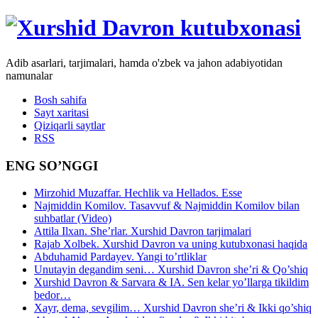
Adib asarlari, tarjimalari, hamda o'zbek va jahon adabiyotidan
namunalar
Bosh sahifa
Sayt xaritasi
Qiziqarli saytlar
RSS
ENG SO’NGGI
Mirzohid Muzaffar. Hechlik va Hellados. Esse
Najmiddin Komilov. Tasavvuf & Najmiddin Komilov bilan
suhbatlar (Video)
Attila Ilxan. She’rlar. Xurshid Davron tarjimalari
Rajab Xolbek. Xurshid Davron va uning kutubxonasi haqida
Abduhamid Pardayev. Yangi to’rtliklar
Unutayin degandim seni… Xurshid Davron she’ri & Qo’shiq
Xurshid Davron & Sarvara & IA. Sen kelar yo’llarga tikildim
bedor…
Xayr, dema, sevgilim… Xurshid Davron she’ri & Ikki qo’shiq