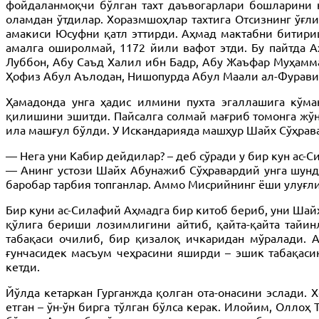
фойдаланмоқчи бўлган тахт даъвогарлари бошларини к
оламдан ўтдилар. Хоразмшоҳлар тахтига Отсизнинг ўғли
амакиси Юсуфни қатл эттирди. Аҳмад мактабни битири
амалга оширолмай, 1172 йили вафот этди. Бу пайтда А
Луббон, Абу Саъд Халил ибн Бадр, Абу Жаъфар Муҳамм
Ҳофиз Абул Аълодан, Нишопурда Абул Маали ал-Фуравий
Ҳамадонда унга ҳадис илмини пухта эгаллашига кўма
қилишини эшитди. Пайсалга солмай мағриб томонга жўн
ила машғул бўлди. У Искандарияда машҳур Шайх Сўҳрав
— Нега уни Кабир дейдилар? – деб сўради у бир кун ас-
— Анинг устози Шайх Абунажиб Сўҳравардий унга шунда
баробар тарбия топганлар. Аммо Мисрийнинг ёши улуғл
Бир куни ас-Силафий Аҳмадга бир китоб бериб, уни Шайх
қўлига бериши лозимлигини айтиб, қайта-қайта тайин
табақаси очилиб, бир қизалоқ ичкаридан мўралади. 
ғунчасидек масъум чеҳрасини яширди – эшик табақасин
кетди.
Йўлда кетаркан Гурганжда қолган ота-онасини эслади. Х
етган – ўн-ўн бирга тўлган бўлса керак. Илойим, Оллоҳ