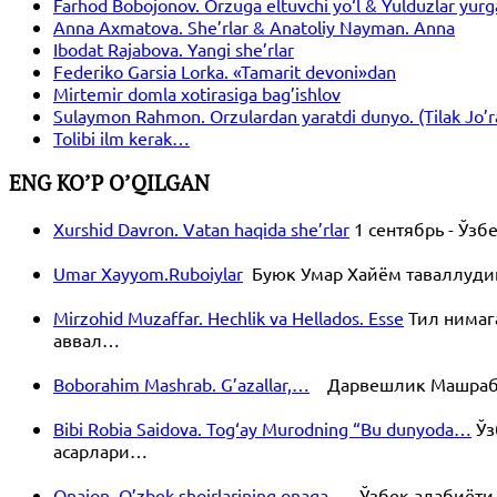
Farhod Bobojonov. Orzuga eltuvchi yo‘l & Yulduzlar yurg
Anna Axmatova. She’rlar & Anatoliy Nayman. Anna
Ibodat Rajabova. Yangi she’rlar
Federiko Garsia Lorka. «Tamarit devoni»dan
Mirtemir domla xotirasiga bag’ishlov
Sulaymon Rahmon. Orzulardan yaratdi dunyo. (Tilak Jo’ra s
Tolibi ilm kerak…
ENG KO’P O’QILGAN
Xurshid Davron. Vatan haqida she’rlar
1 сентябрь - Ўз
Umar Xayyom.Ruboiylar
Буюк Умар Хайём таваллудини
Mirzohid Muzaffar. Hechlik va Hellados. Esse
Тил нимаг
аввал…
Boborahim Mashrab. G’azallar,…
Дарвешлик Машраб уч
Bibi Robia Saidova. Tog‘ay Murodning “Bu dunyoda…
Ўз
асарлари…
Onajon. O’zbek shoirlarining onaga…
Ўзбек адабиёти 