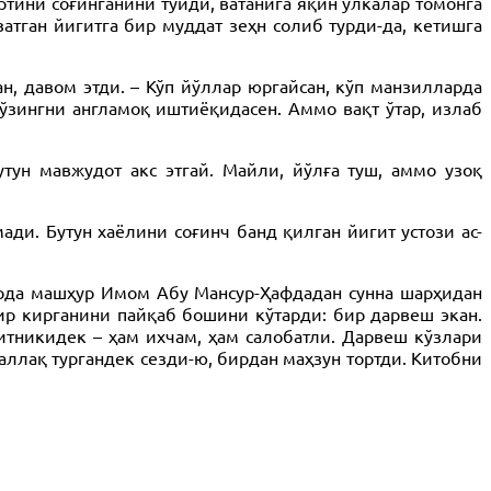
ртини соғинганини туйди, ватанига яқин ўлкалар томонга
атган йигитга бир муддат зеҳн солиб турди-да, кетишга
н, давом этди. – Кўп йўллар юргайсан, кўп манзилларда
 ўзингни англамоқ иштиёқидасен. Аммо вақт ўтар, излаб
тун мавжудот акс этгай. Майли, йўлға туш, аммо узоқ
ди. Бутун хаёлини соғинч банд қилган йигит устози ас-
ҳарда машҳур Имом Абу Мансур-Ҳафдадан сунна шарҳидан
дир кирганини пайқаб бошини кўтарди: бир дарвеш экан.
гитникидек – ҳам ихчам, ҳам салобатли. Дарвеш кўзлари
ллақ тургандек сезди-ю, бирдан маҳзун тортди. Китобни