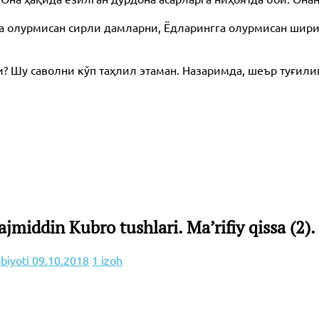
а олурмисан сирли дамларни, Ёдларингга олурмисан шири
Шу саволни кўп таҳлил этаман. Назаримда, шеър туғил
middin Kubro tushlari. Ma’rifiy qissa (2).
abiyoti
09.10.2018
1 izoh