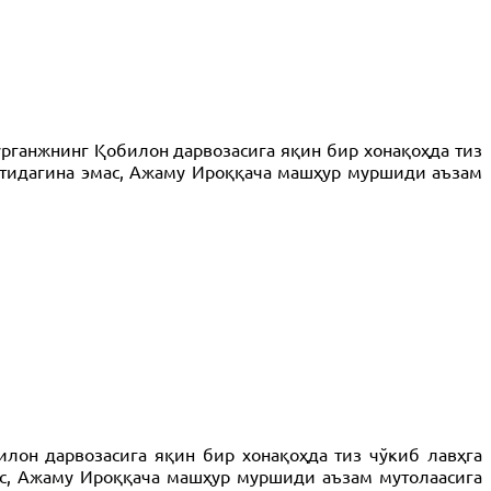
урганжнинг Қобилон дарвозасига яқин бир хонақоҳда тиз
натидагина эмас, Ажаму Ироққача машҳур муршиди аъзам
илон дарвозасига яқин бир хонақоҳда тиз чўкиб лавҳга
мас, Ажаму Ироққача машҳур муршиди аъзам мутолаасига