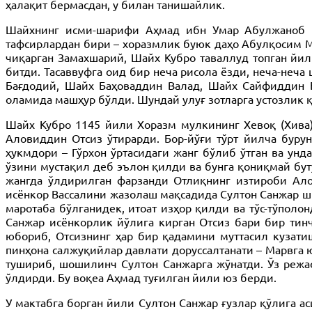
ҳалақит бермасдан, у билан танишайлик.
Шайхнинг исми-шарифи Аҳмад ибн Умар Абулжаноб На
тафсирлардан бири – хоразмлик буюк даҳо Абулқосим М
чиқарган Замахшарий, Шайх Кубро таваллуд топган йил
битди. Тасаввуфга оид бир неча рисола ёзди, неча-н
Бағдодий, Шайх Баҳоваддин Валад, Шайх Сайфиддин 
оламида машҳур бўлди. Шундай улуғ зотларга устозлик 
Шайх Кубро 1145 йили Хоразм мулкининг Хевоқ (Хива) 
Аловиддин Отсиз ўтирарди. Бор-йўғи тўрт йилча буру
ҳукмдори – Гўрхон ўртасидаги жанг бўлиб ўтган ва унд
ўзини мустақил деб эълон қилди ва бунга қониқмай бут
жангда ўлдирилган фарзанди Отлиқнинг изтироби Ало
исёнкор Вассалини жазолаш мақсадида Султон Санжар ши
маротаба бўлганидек, итоат изҳор қилди ва тўс-тўполо
Санжар исёнкорлик йўлига кирган Отсиз бари бир тин
юбориб, Отсизнинг ҳар бир қадамини муттасил кузати
пинҳона салжуқийлар давлати доруссалтанати – Марвга
тушириб, шошилинч Султон Санжарга жўнатди. Ўз режас
ўлдирди. Бу воқеа Аҳмад туғилган йили юз берди.
У мактабга борган йили Султон Санжар ғузлар қўлига а