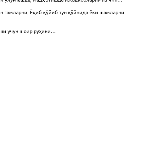
н ғамларни, Ёқиб қўйиб тун қўйнида ёки шамларни
иши учун шоир руҳини…