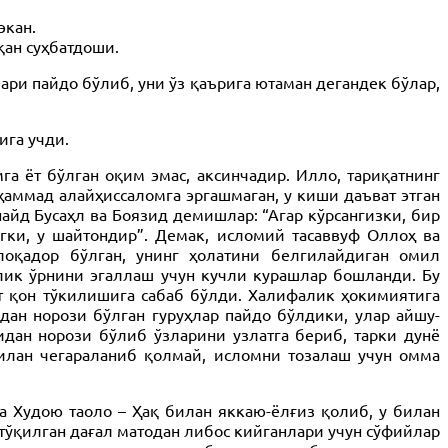
экан.
қан суҳбатдоши.
ари пайдо бўлиб, уни ўз қаърига ютаман дегандек бўлар,
ига учди.
га ёт бўлган оқим эмас, аксинчадир. Илло, тариқатнинг
аммад алайҳиссаломга эргашмаган, у киши даъват этган
айд Бусаҳл ва Боязид демишлар: “Агар кўрсангизки, бир
нгки, у шайтондир”. Демак, исломий тасаввуф Оллоҳ ва
оқадор бўлган, унинг ҳолатини белгилайдиган омил
лик ўрнини эгаллаш учун кучли курашлар бошланди. Бу
ат қон тўкилишига сабаб бўлди. Халифалик ҳокимиятига
дан норози бўлган гуруҳлар пайдо бўлдики, улар айшу-
идан норози бўлиб ўзларини узлатга бериб, тарки дунё
илан чегараланиб қолмай, исломни тозалаш учун омма
 Худою таоло – Ҳақ билан яккаю-ёлғиз қолиб, у билан
 тўқилган дағал матодан либос кийганлари учун сўфийлар