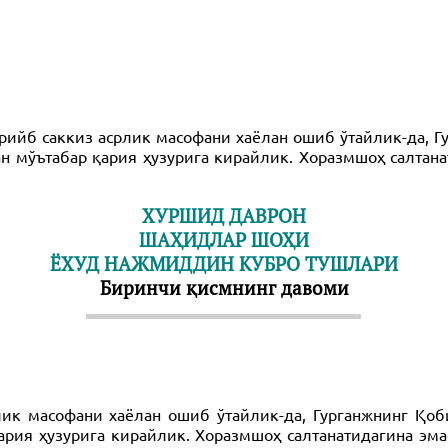
арийб саккиз асрлик масофани хаёлан ошиб ўтайлик-да, Г
ан мўътабар қария ҳузурига кирайлик. Хоразмшоҳ салта
ХУРШИД ДАВРОН
ШАҲИДЛАР ШОҲИ
ЁХУД НАЖМИДДИН КУБРО ТУШЛАРИ
Биринчи қисмнинг давоми
лик масофани хаёлан ошиб ўтайлик-да, Гурганжнинг Қоб
ария ҳузурига кирайлик. Хоразмшоҳ салтанатидагина э