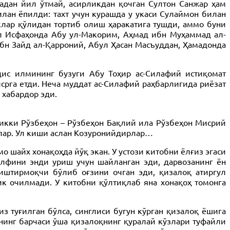
адан йил ўтмай, асирликдан қочган Султон Санжар ҳам
илан ёпилди: тахт учун курашда у укаси Сулаймон билан
лар қўлидан тортиб олиш ҳаракатига тушди, аммо буни
вал Исфаҳонда Абу ул-Макорим, Аҳмад ибн Муҳаммад ал-
н Зайд ал-Қарроний, Абул Ҳасан Масъуддан, Ҳамадонда
дис илмининг бузуги Абу Тоҳир ас-Силафий истиқомат
рга етди. Неча муддат ас-Силафий раҳбарлигида риёзат
хабардор эди.
 икки Рўзбеҳон – Рўзбеҳон Бақлий ила Рўзбеҳон Мисрий
шлар. Ул киши аслан Козуронийдирлар…
 шайх хонақоҳда йўқ экан. У устози китобни ёлғиз эгаси
улфини энди уриш учун шайланган эди, дарвозанинг ён
иштирмоқчи бўлиб оғзини очган эди, қизалоқ атиргул
ик очилмади. У китобни қўлтиқлаб яна хонақоҳ томонга
из туғилган бўлса, синглиси бугун кўрган қизалоқ ёшига
арнинг барчаси ўша қизалоқнинг қуралай кўзлари туфайли