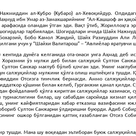
жмиддин ал-Кубро (Кубаро) ал-Хевоқийдур. Олдидаги 
аҳмуд ибн Умар аз-Замахшарийнинг “Ал-Кашшоф ан ҳақой
 арафасида оламдан ўтган эди. Вақт ўтиб, Жориллоҳга э
еча шогирдлар тарбиялади. Шогирдлари ичида Шайх Нажм
Бохарзий, Бобо Камол Жандий, Шайх Разиуддин Али 
қилгани учун у “Шайхи Валитарош” – “Авлиёлар яратувчи 
кентида дунёга келганида ота-онаси унга Аҳмад деб ис
н Хоразмни ўз мулки деб билан салжуқий Султон Санж
а Султон Санжар мағлуб бўлиб қочган эди. Унинг мағлу
ун салжуқийлар мулкини қўлга олиш иштиёқига тушди. Қ
виддин Отсизга тинчлик бермасди. Аммо салжуқийлар 
ддаткор қўшини билан келиб, Гурганжни қамал қилди. Су
ндан фойдаланиб қўлга киритган салжуқийлар хазинаси,
ч турмаслигини билар, шу сабабдан саройида хизмат қ
ш, унинг кайфиятларидан хабар етказиш вазифасини юк
 юбориб Султон Санжарни ўлдиришни буюрди. Адиб Собир 
ининг ошкор бўлганидан қаттиқ ғазабланган Отсиз Соб
сир тушди. Мана шу воқеадан эътиборан буюк салжуқийлар