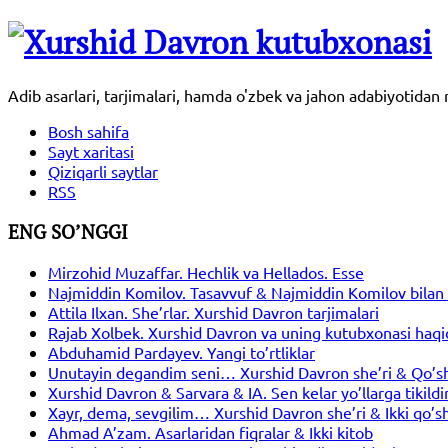
Adib asarlari, tarjimalari, hamda o'zbek va jahon adabiyotida
Bosh sahifa
Sayt xaritasi
Qiziqarli saytlar
RSS
ENG SO’NGGI
Mirzohid Muzaffar. Hechlik va Hellados. Esse
Najmiddin Komilov. Tasavvuf & Najmiddin Komilov bilan 
Attila Ilxan. She’rlar. Xurshid Davron tarjimalari
Rajab Xolbek. Xurshid Davron va uning kutubxonasi haqi
Abduhamid Pardayev. Yangi to’rtliklar
Unutayin degandim seni… Xurshid Davron she’ri & Qo’s
Xurshid Davron & Sarvara & IA. Sen kelar yo’llarga tikil
Xayr, dema, sevgilim… Xurshid Davron she’ri & Ikki qo’s
Ahmad A’zam. Asarlaridan fiqralar & Ikki kitob