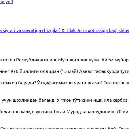
an yo`l
iyrati va suvratiga chizgilar) & Tilak Jo’ra xotirasiga bag’ishlo
бекистон Республикасининг Мустақиллик куни. Айём мубо
нг 970 йиллиги олдидан (15 май) Аввал тафаккурда туғ
а имкон беради? Ўз қафасимизни яратишгами? Тил инсонн
ун шоҳликдан баланд. У «жон тўтисини ишқ ила сарбоз 
бекистон халқ ёзувчиси Тоғай Мурод таваллудининг 70 й
Она ҳақида ёзилган дурдона асарларга ниҳоятда бой. Он