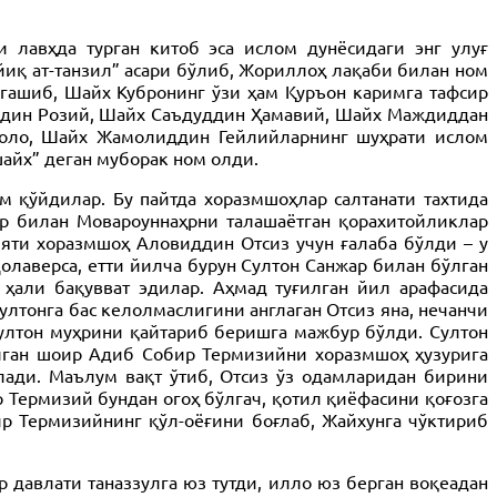
лавҳда турган китоб эса ислом дунёсидаги энг улуғ
иқ ат-танзил” асари бўлиб, Жориллоҳ лақаби билан ном
ргашиб, Шайх Кубронинг ўзи ҳам Қуръон каримга тафсир
уддин Розий, Шайх Саъдуддин Ҳамавий, Шайх Маждиддан
Лоло, Шайх Жамолиддин Гейлийларнинг шуҳрати ислом
шайх” деган муборак ном олди.
м қўйдилар. Бу пайтда хоразмшоҳлар салтанати тахтида
ар билан Мовароуннаҳрни талашаётган қорахитойликлар
бияти хоразмшоҳ Аловиддин Отсиз учун ғалаба бўлди – у
олаверса, етти йилча бурун Султон Санжар билан бўлган
ҳали бақувват эдилар. Аҳмад туғилган йил арафасида
лтонга бас келолмаслигини англаган Отсиз яна, нечанчи
 султон муҳрини қайтариб беришга мажбур бўлди. Султон
илган шоир Адиб Собир Термизийни хоразмшоҳ ҳузурига
лади. Маълум вақт ўтиб, Отсиз ўз одамларидан бирини
Термизий бундан огоҳ бўлгач, қотил қиёфасини қоғозга
ир Термизийнинг қўл-оёғини боғлаб, Жайхунга чўктириб
 давлати таназзулга юз тутди, илло юз берган воқеадан