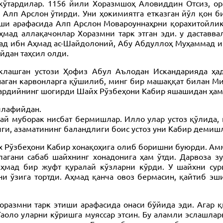
ўтардилар. 1156 йили Хоразмшоҳ Аловиддин Отсиз, ор
 Алп Арслон ўтирди. Уни ҳокимиятга етказган йўл қон б
ши арафасида Алп Арслон Мовароуннаҳрни қорахитойлик
ҳмад аллақачонлар Хоразмни тарк этган эди. у дастав
ад ибн Аҳмад ас-Шайдолоний, Абу Абдуллоҳ Муҳаммад иб
дан таҳсил олди.
клашган устози Ҳофиз Абул Аълодан Искандарияда ҳа
аган карвонларга қўшилиб, минг бир машаққат билан Мис
ардийнинг шогирди Шайх Рўзбеҳони Кабир яшашидан ҳам 
Силафийдан.
й муборак нисбат бермишлар. Илло улар устоз қўлида,
иги, азаматининг баландлиги боис устоз уни Кабир деми
 Рўзбеҳони Кабир хонақоҳига олиб боришни буюрди. Аммо
лагани сабаб шайхнинг хонадонига ҳам ўтди. Дарвоза з
Аҳмад бир жуфт қуралай кўзларни кўрди. У шайхни сур
и ўзига тортди. Аҳмад қанча овоз бермасин, қайтиб эш
оразмни тарк этиши арафасида онаси бўйида эди. Агар қ
 Таоло уларни кўришга муяссар этсин. Бу аламли эслашл