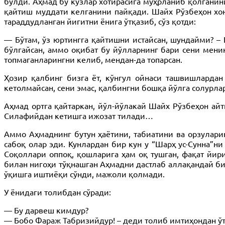
бўлди. Аҳмад бу кўзлар хотирасига муҳрланиб қолганини
қайтиш муддати келганини пайқади. Шайх Рўзбеҳон хона
тараддудланган йигитни ёнига ўтқазиб, сўз қотди:
— Бўтам, ўз юртингга қайтишни истайсан, шундайми? – 
бўлгайсан, аммо оқибат бу йўлларнинг бари сени менин
топмаганларингни келиб, мендан-да топарсан.
Ҳозир қалбинг бизга ёт, кўнгул ойнаси ташвишлардан
кетолмайсан, сени эмас, қалбингни бошқа йўлга солурл
Аҳмад ортга қайтаркан, йўл-йўлакай Шайх Рўзбеҳон айт
Силафийдан кетишга ижозат тилади…
Аммо Аҳмаднинг бутун ҳаётини, табиатини ва орзулари
сабоқ олар эди. Кунлардан бир кун у “Шарҳ ус-Сунна”н
Соқоллари оппоқ, қошларига ҳам оқ тушган, фақат йири
билан нигоҳи тўқнашган Аҳмадни дастлаб аллақандай би
ўқишга иштиёқи сўнди, мажоли қолмади.
У ёнидаги толибдан сўради:
— Бу дарвеш кимдур?
— Бобо Фараж Табризийдур! – деди толиб имтиҳондан ўт