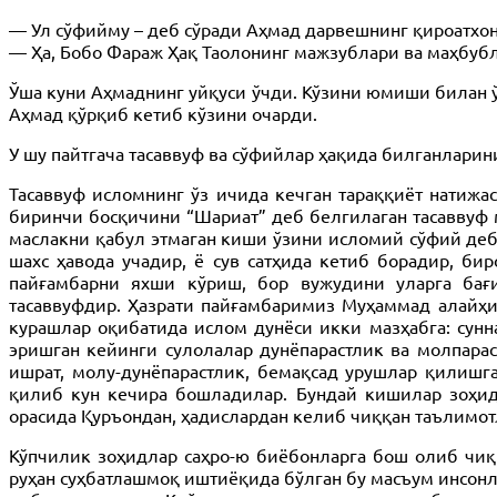
— Ул сўфийму – деб сўради Аҳмад дарвешнинг қироатхон
— Ҳа, Бобо Фараж Ҳақ Таолонинг мажзублари ва маҳбубл
Ўша куни Аҳмаднинг уйқуси ўчди. Кўзини юмиши билан ўн
Аҳмад қўрқиб кетиб кўзини очарди.
У шу пайтгача тасаввуф ва сўфийлар ҳақида билганларини
Тасаввуф исломнинг ўз ичида кечган тараққиёт натижас
биринчи босқичини “Шариат” деб белгилаган тасаввуф 
маслакни қабул этмаган киши ўзини исломий сўфий деб 
шахс ҳавода учадир, ё сув сатҳида кетиб борадир, би
пайғамбарни яхши кўриш, бор вужудини уларга бағ
тасаввуфдир. Ҳазрати пайғамбаримиз Муҳаммад алайҳи
курашлар оқибатида ислом дунёси икки мазҳабга: сунн
эришган кейинги сулолалар дунёпарастлик ва молпарас
ишрат, молу-дунёпарастлик, бемақсад урушлар қилишга
қилиб кун кечира бошладилар. Бундай кишилар зоҳид
орасида Қуръондан, ҳадислардан келиб чиққан таълимо
Кўпчилик зоҳидлар саҳро-ю биёбонларга бош олиб чиқ
руҳан суҳбатлашмоқ иштиёқида бўлган бу масъум инсонла