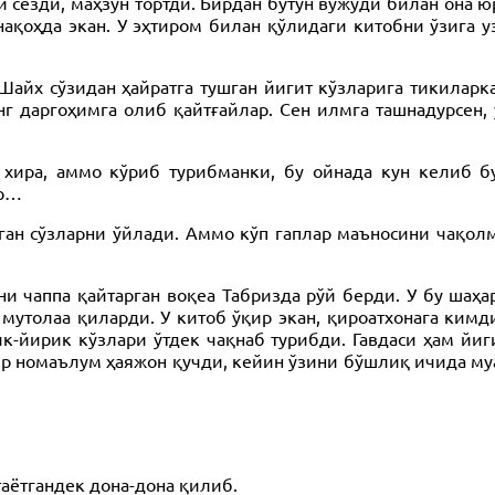
 сезди, маҳзун тортди. Бирдан бутун вужуди билан она ю
қоҳда экан. У эҳтиром билан қўлидаги китобни ўзига уз
Шайх сўзидан ҳайратга тушган йигит кўзларига тикиларка
г даргоҳимга олиб қайтғайлар. Сен илмга ташнадурсен,
 хира, аммо кўриб турибманки, бу ойнада кун келиб бу
ар…
ган сўзларни ўйлади. Аммо кўп гаплар маъносини чақолма
ни чаппа қайтарган воқеа Табризда рўй берди. У бу ша
и мутолаа қиларди. У китоб ўқир экан, қироатхонага ким
к-йирик кўзлари ўтдек чақнаб турибди. Гавдаси ҳам йи
р номаълум ҳаяжон қучди, кейин ўзини бўшлиқ ичида муа
аётгандек дона-дона қилиб.