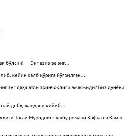
v
рак бўлсин! Энг азиз ва энг…
илиб, кейин қалб қўрига йўғрилган…
инг энг даҳшатли эринчоқлиги эмасмиди? Биз дунёни
этай деб», жандани кийиб…
иллиги Тоғай Муроднинг ушбу романи Кафка ва Камю
ани улуғлашда, мадҳ этишда ижодкорларимиз чин…