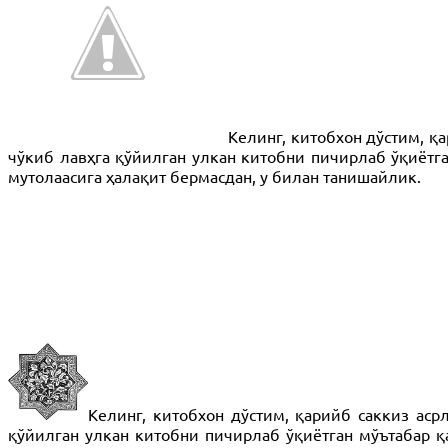
Келинг, китобхон дўстим, қ
чўкиб лавҳга қўйилган улкан китобни пичирлаб ўқиётг
мутолаасига ҳалақит бермасдан, у билан танишайлик.
Келинг, китобхон дўстим, қарийб саккиз аср
қўйилган улкан китобни пичирлаб ўқиётган мўътабар қ