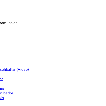
n namunalar
suhbatlar (Video)
da
hiq
dim bedor…
hiq