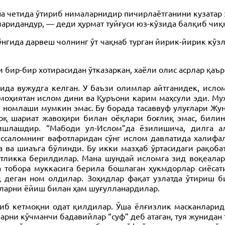
а четида ўтириб нималарнидир пичирлаётганини кузатар 
аридандур, — деди ҳурмат туйғуси юз-кўзида балқиб чиқ
гида дарвеш чолнинг ўт чақнаб турган йирик-йирик кўзл
 бир-бир хотирасидан ўтказаркан, хаёли олис асрлар қаър
ида вужудга келган. У баъзи олимлар айтганидек, ислом
моҳиятан ислом дини ва Қуръони карим маҳсули эди. Муҳ
номлаши мумкин эмас. Бу борада тасаввуф улуғлари Жун
роқ шариат жавоҳири билан оёқлари боғлиқ эмас, били
ишлашдир. “Мабоди ул-Ислом”да ёзилишича, дилга ал
ссаломнинг вафотларидан сўнг ислом давлатида халифа
а ва шиаъга бўлинди. Бу икки мазҳаб ўртасидаги рақоб
тликка берилдилар. Мана шундай исломга зид воқеалар
 тобора муккасига берила бошлаган ҳукмдорлар сиёсат
 деган ном олдилар. Зоҳидлар фақат узлатда ўтириш б
тларни ёйиш билан ҳам шуғулланардилар.
иб кетмоқни одат қилдилар. Ўша ёлғизлик масканларида
рни кўчманчи бадавийлар “суф” деб атаган, туя жунидан