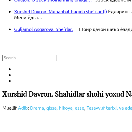
Xurshid Davron. Muhabbat haqida she’rlar (I)
Ёдларингг
Мени ёдга…
Guljamol Asqarova. She’rlar.
Шоир қачон шеър ёзади? 
Xurshid Davron. Shahidlar shohi yoxud Naj
Muallif
Adib
:
Drama, qissa, hikoya, esse
,
Tasavvuf tarixi, va ad