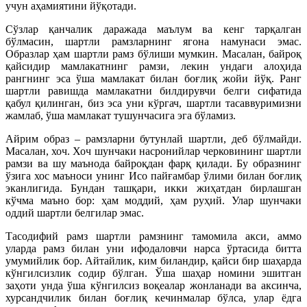
учун аҳамиятини йўқотади.
Сўзлар қанчалик даражада маълум ва кенг тарқалган
бўлмасин, шартли рамзларнинг ягона намунаси эмас.
Образлар ҳам шартли рамз бўлиши мумкин. Масалан, байроқ
қайсидир мамлакатнинг рамзи, лекин ундаги алоҳида
рангнинг эса ўша мамлакат билан боғлиқ жойи йўқ. Ранг
шартли равишда мамлакатни билдирувчи белги сифатида
қабул қилинган, биз эса уни кўргач, шартли тасаввуримизни
жамлаб, ўша мамлакат тушунчасига эга бўламиз.
Айрим образ – рамзларни бутунлай шартли, деб бўлмайди.
Масалан, хоч. Хоч шунчаки насронийлар черковининг шартли
рамзи ва шу маънода байроқдан фарқ қилади. Бу образнинг
ўзига хос маъноси унинг Исо пайғамбар ўлими билан боғлиқ
эканлигида. Бундан ташқари, икки жиҳатдан бирлашган
кўчма маъно бор: ҳам моддий, ҳам руҳий. Улар шунчаки
оддий шартли белгилар эмас.
Тасодифий рамз шартли рамзнинг тамомила акси, аммо
уларда рамз билан уни ифодаловчи нарса ўртасида битта
умумийлик бор. Айтайлик, ким биландир, қайси бир шаҳарда
кўнгилсизлик содир бўлган. Ўша шаҳар номини эшитган
заҳоти унда ўша кўнгилсиз воқеалар жонланади ва аксинча,
хурсандчилик билан боғлиқ кечинмалар бўлса, улар ёдга