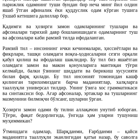
парижлик одамнинг туши бундан бир неча минг йил олдин
яшаб ўтган афиналик ёки қуддуслик одам кўрган тушига
ўхшаб кетишига далиллар бор.
Қадимги ва ҳозирги замон одамларининг тушлари ва
афсоналари тарихий давр бошланишидаги одамларнинг туш
ва афсоналари каби рамзий тилда ифодаланган.
Рамзий тил – инсоннинг ички кечинмалари, ҳиссиётлари ва
фикрлари, ташқи оламдаги воқеа-ҳодисаларни сезги орқали
қабул қилиш ва ифодалаш шаклидир. Бу тил биз яшаётган
оламдаги замон ва макон қонунларига мантиқан тўғри
келмайди, балки ўзининг шиддати ва бирикиш хусусияти
билан фарқ қилади. Бу тил инсоният томонидан кашф
қилинган тарихимиздаги барча маданиятлар, халқларга
тааллуқли универсал тилдир. Унинг ўзига хос грамматикаси
ва синтаксиси бор. Агар афсоналар, эртаклар ва тушларнинг
мазмунини билмоқчи бўлсанг, шуларни ўрган.
Ҳозирги замон одами бу тилни аллақачон унутиб юборган.
Тўғри, фақат бедорлигида, ўнгида ҳам уларни тушуниш
муҳиммикан?
Ўтмишдаги одамлар, Шарқданми, Ғарбданми – қайси
маданиятга тааллуқли эканлигидан қатъи назар, бу саволга