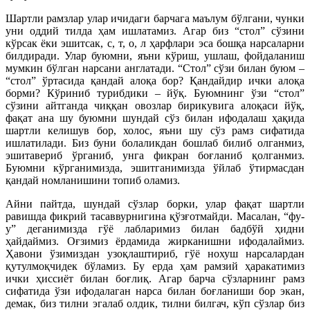
Шартли рамзлар улар ичидаги барчага маълум бўлгани, чунки
уни оддий тилда ҳам ишлатамиз. Агар биз “стол” сўзини
кўрсак ёки эшитсак, с, т, о, л ҳарфлари эса бошқа нарсаларни
билдиради. Улар буюмни, яъни кўриш, ушлаш, фойдаланиш
мумкин бўлган нарсани англатади. “Стол” сўзи билан буюм –
“стол” ўртасида қандай алоқа бор? Қандайдир ички алоқа
борми? Кўриниб турибдики – йўқ. Буюмнинг ўзи “стол”
сўзини айтганда чиққан овозлар бирикувига алоқаси йўқ,
фақат ана шу буюмни шундай сўз билан ифодалаш ҳақида
шартли келишув бор, холос, яъни шу сўз рамз сифатида
ишлатилади. Биз буни болаликдан бошлаб билиб олганмиз,
эшитавериб ўрганиб, унга фикран боғланиб қолганмиз.
Буюмни кўрганимизда, эшитганимизда ўйлаб ўтирмасдан
қандай номланишини топиб оламиз.
Айни пайтда, шундай сўзлар борки, улар фақат шартли
равишда фикрий тасаввурнигина қўзғотмайди. Масалан, “фу-
у” деганимизда гўё лабларимиз билан бадбўй ҳидни
ҳайдаймиз. Оғзимиз ёрдамида жирканишни ифодалаймиз.
Ҳавони ўзимиздан узоқлаштириб, гўё нохуш нарсалардан
қутулмоқчидек бўламиз. Бу ерда ҳам рамзий ҳаракатимиз
ички ҳиссиёт билан боғлиқ. Агар барча сўзларнинг рамз
сифатида ўзи ифодалаган нарса билан боғланиши бор экан,
демак, биз тилни эгалаб олдик, тилни билгач, кўп сўзлар биз