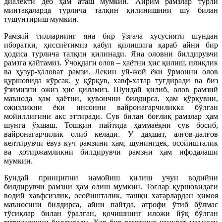
диалекти деб ҳам аташ мумкин. Айрим рамзлар турли
минтақаларда турлича талқин қилинишини шу билан
тушунтириш мумкин.
Рамзий тилларнинг яна бир ўзгача хусусияти шундан
иборатки, ҳиссиётимиз қабул қилишига қараб айни бир
ҳодиса турлича талқин қилинади. Яна оловни билдирувчи
рамзга қайтамиз. Ўчоқдаги олов – ҳаётни ҳис қилиш, илиқлик
ва ҳузур-ҳаловат рамзи. Лекин уй-жой ёки ўрмонни олов
қуршовида кўрсак, у қўрқув, хавф-хатар туғдиради ва биз
ўзимизни ожиз ҳис қиламиз. Шундай қилиб, олов рамзий
маънода ҳам ҳаётни, қувончни билдирса, ҳам қўрқувни,
ожизликни ёки инсонни вайронагарчиликка бўлган
мойиллигини акс эттиради. Сув билан боғлиқ рамзлар ҳам
шунга ўхшаш. Тошқин пайтида ҳаммаёқни сув босиб,
вайронагарчилик олиб келади. У даҳшат, алғов-далғов
келтирувчи ёвуз куч рамзини ҳам, шунингдек, осойишталик
ва хотиржамликни билдирувчи рамзни ҳам ифодалаши
мумкин.
Бундай принципни намойиш қилиш учун водийни
билдирувчи рамзни ҳам олиш мумкин. Тоғлар қуршовидаги
водий хавфсизлик, осойишталик, ташқи хатарлардан ҳимоя
маъносини билдирса, айни пайтда, атрофи ўтиб бўлмас
тўсиқлар билан ўралган, қочишнинг иложи йўқ бўлган