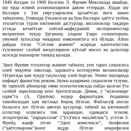
1949 йилдан то 1969 йилгача Э. Фромм Мексикада яшайди,
шу ерда илмий изланишларини давом эттиради. Худди шу
йиллари у ўзи умргузаронлик қилаётган янги замон
табиатини, ўтмишда ўтказилган ва ўша йиллари ҳаётга татбиқ
этилаётган турли ижтимоий дастурлар, миллионлар тақдири
устида кечаётган сиёсий-мафкуравий экспериментлар
моҳиятини чуқур ўрганиш, уларни ўзаро солиштириш,
умумий хулосалар чиқариш имкониятига эга бўлади. Айни
даврда ёзган “Соғлом жамият” асарида капиталистик
тузумнинг салбий жиҳатларини кўплаб мисол ва далиллар
асосида ишонарли танқид қилади.
Эрих Фромм тоталитар жамият табиати, уни тарих саҳнасига
олиб чиқувчи омиллар, ҳаракатга келтирувчи механизмлар
тўғрисида ҳам чуқур таҳлиллар олиб борган. Унинг ишларида
нафақат фашистик режим, балки казармача социализм тузуми,
бу тарихий айнишлар омма психологиясида пайдо қилган ўта
салбий эврилишлар кенг ёритилганди. Демак, у “жувонмарг
одам”га (А. Орипов) недир фариштадек ёндашиш
тамойилидан ҳам мутлақо йироқ бўлган. Файласуф инсон
боласига хос бўлган аянчли қусурлар, табиий ва ижтимоий
иллатлар илдизига тик қарашдан, одамдаги эгоизм,
эгоцентризм, “нарциссизм” (“ўз-ўзига маҳлиёлик”), устози З.
Фрейд кашф этган “Эдип комплекси”, биофилия
(“ҳаётсеварлик”)нинг зидди бўлган некрофилия