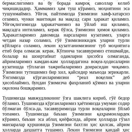
бермаслигимиз ва бу борада камроқ саволлар келиб
чиқишидадир. Ҳаммамиз ҳам туш кўрамиз, моҳиятини эса
тушунмаймиз. Уйғоқ пайтимизда ўзимизни хавф-хатарсиз
сезамиз, чунки мантиқан ва мақсад сари ҳаракат қиламиз.
Уйғоқлигимизда ҳаракатчанмиз ва ўйлаб иш қиламиз,
мақсадга интиламиз, керак бўлса, ўзимизни ҳимоя қиламиз.
Ҳаракатларимиз давомида нарсаларни кузатамиз, уларга
четдан назар соламиз, гўё ўзимизникидек уларни турли
кўйларга соламиз, лекин кузатганимизнинг туб моҳиятига
етиб бора олмасак керак. Кўпинча тасаввуримиз етишмайди,
болалар ва шоиртабиат одамларни ҳисобга олмаганда,
айримларимиз камдан-кам ҳоллардагина воқеа-ҳодисаларни
кузатишда тўплаган тажрибаларимиз доирасидан чиқамиз.
Ўзимизни тутишимиз бир хил, қайсидир маънода зерикарли.
Ўнгимизда кўрганларимизни “реал воқелик” деб
ҳисоблаймиз, бундан ўзимизча фахрланиб қўямиз ва уларни
оқилона бошқарамиз.
Тушимизда мавжудликнинг ўзга шаклига кириб, гўё бедор
бўламиз. Тушимизда кўрганларимиз ҳаётимизда умуман содир
бўлмаган бўлса-да, тасаввуримизда турли воқеаларни ўйлаб
топамиз. Тушимизда баъзан ўзимизни қаҳрамонлардек
кўрамиз, баъзан эса аблаҳ қиёфасида, айрим ҳолларда гўзал
манзаралар қуршовида ўзимизни бахтли ҳис қилсак, айрим
ҳолларда даҳшатга тушамиз. Лекин ўзимизни қандай ҳис