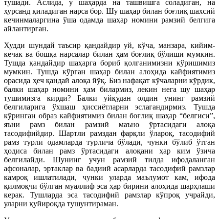
тушади. Аслида, у шаҳарда на ташвишга соладиган, на
хурсанд қиладиган нарса бор. Шу шаҳар билан боғлиқ шахсий
кечинмаларгина ўша одамда шаҳар номини рамзий белгига
айлантирган.
Худди шундай таъсир қандайдир уй, кўча, манзара, кийим-
кечак ва бошқа нарсалар билан ҳам боғлиқ бўлиши мумкин.
Тушда қандайдир шаҳарга бориб қолганимизни кўришимиз
мумкин. Тушда кўрган шаҳар билан алоҳида кайфиятимиз
орасида ҳеч қандай алоқа йўқ. Биз нафақат кўчаларни кўрдик,
балки шаҳар номини ҳам билармиз, лекин нега шу шаҳар
тушимизга кирди? Балки уйқудан олдин унинг рамзий
белгиларига ўхшаш ҳиссиётларни эслагандирмиз. Тушда
кўринган образ кайфиятимиз билан боғлиқ шаҳар “белгиси”,
яъни рамз билан рамзий маъно ўртасидаги алоқа
тасодифийдир. Шартли рамздан фарқли ўлароқ, тасодифий
рамз турли одамларда турлича бўлади, чунки бўлиб ўтган
ҳодиса билан рамз ўртасидаги алоқани ҳар ким ўзича
белгилайди. Шунинг учун рамзий тилда ифодаланган
афсоналар, эртаклар ва бадиий асарларда тасодифий рамзлар
камроқ ишлатилади, чунки уларда маълумот кам, ифода
қилмоқчи бўлган муаллиф эса ҳар бирини алоҳида шарҳлаши
керак. Тушларда эса тасодифий рамзлар кўпроқ учрайди,
уларни қуйироқда тушунтираман.