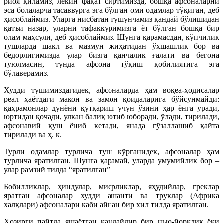
риоя қиламиз, лекин фақат сиртимизда, бошқа афсоналарни
эса болаларча тасаввурга эга бўлган оми одамлар тўқиган, деб
ҳисоблаймиз. Уларга нисбатан тушунчамиз қандай бўлишидан
қатъи назар, уларни тафаккуримизга ёт бўлган бошқа бир
олам маҳсули, деб ҳисоблаймиз. Шунга қарамасдан, кўпчилик
тушларда шакл ва мазмун жиҳатидан ўхшашлик бор ва
бедорлигимизда улар бизга қанчалик ғалати ва бегона
туюлмасин, тунда афсона тўқиш қобилиятига эга
бўлаверамиз.
Худди тушимиздагидек, афсоналарда ҳам воқеа-ҳодисалар
реал ҳаётдаги макон ва замон қоидаларига бўйсунмайди:
қаҳрамонлар дунёни қутқариш учун ўзини ҳар ёнга уради,
юртидан қочади, улкан балиқ ютиб юборади, ўлади, тирилади,
афсонавий қуш ёниб кетади, янада гўзаллашиб қайта
тирилади ва ҳ. к.
Турли одамлар турлича туш кўрганидек, афсоналар ҳам
турлича яратилган. Шунга қарамай, уларда умумийлик бор –
улар рамзий тилда “яратилган”.
Бобилликлар, ҳиндулар, мисрликлар, яҳудийлар, греклар
яратган афсоналар худди ашанти ва труклар (Африка
халқлари) афсоналари каби айнан бир хил тилда яратилган.
Ҳозирги пайтда яшаётган қандайдир бир нью-йорклик ёки