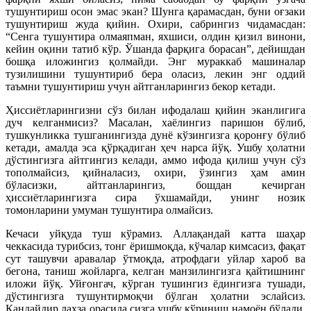
тушунтириш осон эмас экан? Шунга қарамасдан, буни оғзаки
тушунтириш жуда қийин. Охири, сабрингиз чидамасдан:
“Сенга тушунтира олмаяпман, яхшиси, олдин қизил винони,
кейин оқини татиб кўр. Ўшанда фарқига борасан”, дейишдан
бошқа иложингиз қолмайди. Энг мураккаб машиналар
тузилишини тушунтириб бера оласиз, лекин энг оддий
таъмни тушунтириш учун айтганларингиз бекор кетади.
Ҳиссиётларингизни сўз билан ифодалаш қийин эканлигига
дуч келганмисиз? Масалан, хаёлингиз паришон бўлиб,
тушкунликка тушганингизда дунё кўзингизга қоронғу бўлиб
кетади, амалда эса қўрқадиган ҳеч нарса йўқ. Ушбу ҳолатни
дўстингизга айтгингиз келади, аммо ифода қилиш учун сўз
тополмайсиз, қийналасиз, охири, ўзингиз ҳам амин
бўласизки, айтганларингиз, бошдан кечирган
ҳиссиётларингизга сира ўхшамайди, унинг нозик
томонларини умуман тушунтира олмайсиз.
Кечаси уйқуда туш кўрамиз. Аллақандай катта шаҳар
чеккасида турибсиз, тонг ёришмоқда, кўчалар кимсасиз, фақат
сут ташувчи аравалар ўтмоқда, атрофдаги уйлар хароб ва
бегона, таниш жойларга, келган манзилингизга қайтишнинг
иложи йўқ. Уйғонгач, кўрган тушингиз ёдингизга тушади,
дўстингизга тушунтирмоқчи бўлган ҳолатни эслайсиз.
Қандайдир лаҳза орасида сизга ушбу кўриниш намоён бўлади.