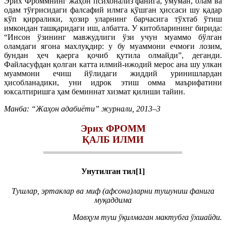
Эрих Фроммнинг жаҳон психонализ фанига, умуман, олам ва
одам тўғрисидаги фалсафий илмга қўшган ҳиссаси шу қадар
кўп қирралики, ҳозир уларнинг барчасига тўхтаб ўтиш
имкондан ташқаридаги иш, албатта. У китобларининг бирида:
“Инсон ўзининг мавжудлиги ўзи учун муаммо бўлган
оламдаги ягона махлуқдир: у бу муаммони ечмоғи лозим,
бундан ҳеч қаерга қочиб қутила олмайди”, деганди.
Файласуфдан қолган катта илмий-ижодий мерос ана шу улкан
муаммони ечиш йўлидаги жиддий уринишлардан
ҳисобланадики, уни идрок этиш омма маърифатини
юксалтиришга ҳам беминнат хизмат қилиши тайин.
Манба: “Жаҳон адабиёти” журнали, 2013–3
Эрих ФРОММ
ҚАЛБ ИЛМИ
Унутилган тил[1]
Тушлар, эртаклар ва миф (афсона)ларни тушуниш фанига
муқаддима
Мавҳум туш ўқилмаган мактубга ўхшайди.