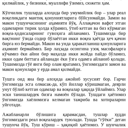
қилмайлик, у бизники, муаллифи ўзимиз, сюжети ҳам.
Кўпчилик тушларда алоҳида бир умумийлик бор – улар реал
воқеликдаги мантиқ қонуниятларига бўйсунмайди. Замон ва
макон тушунчасининг аҳамияти йўқ. Аллақачон вафот этган
одамларни тирик ҳолда кўрамиз, ўтиб кетган ва биз кўрмаган
воқеа-ҳодисаларнинг гувоҳига айланамиз. Тушимизда бир
вақтнинг ўзида содир бўлаётган икки воқеа ҳаётда ҳеч қачон
бирга юз бермайди. Макон ва унда ҳаракатланиш қонунларига
аҳамият бермаймиз. Бир лаҳзада осонгина узоқ масофаларга
кўчамиз ёки айни бир маҳалда икки жойда пайдо бўламиз,
икки одам биттага айланади ёки ўзга одамга айланиб қолади.
Тушимизда гўё янги бир олам яратамиз, ўнгимиздаги замон ва
макон қонунлари у ерда амал қилмайди.
Тушга оид яна бир алоҳида ажойиб хусусият бор. Гарчи
ўнгимизда эсга олмасак-да, кўп йиллар кўришмаган, деярли
унут бўлиб кетган одамлар ва воқеалар ҳақида ўйлаймиз. Улар
эски танишлардек бизга намоён бўлади. Тушдаги ҳаётимиз
ўнгимизда хаёлимизга келмаган тажриба ва хотираларни
уйғотади.
Ажабланарли бўлишига қарамасдан, тушлар худди
ўнгимиздаги реал воқеалардек туюлади. Тушда “гўёки” деган
тушунча йўқ. Туш кўриш – ҳақиқий ҳаётимиз. У шунчалик