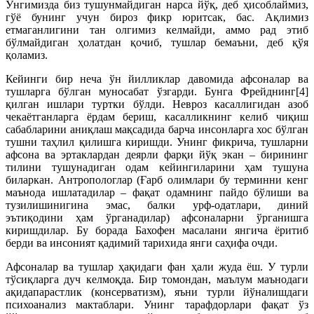
Ўнгимизда биз тушунмайдиган нарса йўқ, деб ҳисоблаймиз,
гўё бунинг учун бироз фикр юритсак, бас. Ақлимиз
етмаганлигини тан олгимиз келмайди, аммо рад этиб
бўлмайдиган ҳолатдан қочиб, тушлар бемаъни, деб қўя
қоламиз.
Кейинги бир неча ўн йилликлар давомида афсоналар ва
тушларга бўлган муносабат ўзгарди. Бунга Фрейднинг[4]
қилган ишлари туртки бўлди. Невроз касаллигидан азоб
чекаётганларга ёрдам бериш, касалликнинг келиб чиқиш
сабабларини аниқлаш мақсадида барча инсонларга хос бўлган
тушни таҳлил қилишга киришди. Унинг фикрича, тушларни
афсона ва эртаклардан деярли фарқи йўқ экан – бирининг
тилини тушунадиган одам кейингиларини ҳам тушуна
биларкан. Антропологлар (Ғарб олимлари бу терминни кенг
маънода ишлатадилар – фақат одамнинг пайдо бўлиши ва
тузилишинигина эмас, балки урф-одатлари, диний
эътиқодини ҳам ўрганадилар) афсоналарни ўрганишга
киришдилар. Бу борада Бахофен масалани янгича ёритиб
берди ва инсоният қадимий тарихида янги саҳифа очди.
Афсоналар ва тушлар ҳақидаги фан ҳали жуда ёш. У турли
тўсиқларга дуч келмоқда. Бир томондан, маълум маънодаги
ақидапарастлик (консерватизм), яъни турли йўналишдаги
психоанализ мактаблари. Унинг тарафдорлари фақат ўз