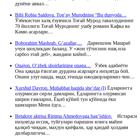
дунёни аввал…
Bibi Robia Saidova. Tog‘ay Murodning “Bu dunyoda…
Ўзбекистон халқ ёзувчиси Тоғай Мурод таваллудининг
70 йиллиги Тоғай Муроднинг ушбу романи Кафка ва
Камю асарлари…
Boborahim Mashrab. G’azallar,…
Дарвешлик Машраб
учун шоҳликдан баланд. У «жон тўтисини ишқ ила
сарбоз этай деб», жандани кийиб…
Onajon. O’zbek shoirlarining onaga…
Ўзбек адабиёти
Она ҳақида ёзилган дурдона асарларга ниҳоятда бой.
Онани улуғлашда, мадҳ этишда ижодкорларимиз чин…
Xurshid Davron. Muhabbat haqida she’rlar (I)
Ёдларингга
олурмисан сирли дамларни, Ёдларингга олурмисан
ширин ғамларни, Ёқиб қўйиб тун қўйнида ёки
шамларни Мени ёдга…
Betakror aktrisa Rimma Ahmedovaga bag’ishlov.
Истараси
ниҳоятда иссиқ, туйғулари паришон юзига майин
қалқиб чиққан, маҳзун қиёфали, ҳар қандай ҳолдаям
дилбарлигича…