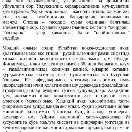
ерда ҳам ҳаракатчанлик, ўзгарувчанлик ва доимийлик
уйғунлиги бор. Узлуксизлик, серҳаракатлилик, куч-қувватни
ҳам кўрамиз. Фарқи эса, оловда – жасорат, тезлик, ҳаяжон акс
этса, сувда – осойишталик, барқарорлик, шошилмаслик
мавжуд. Оловда – тасодиф, сувда олдиндан белгилаш
элементлари бор. Сувдаги ҳаракатчанлик белгиси “оғирроқ”,
“босиқроқ” – улар “ҳаяжонга”, балки “осойишталикка”
ундайди.
Моддий оламда содир бўлаётган воқеа-ҳодисалар ички
ҳолатимизга мос акс этиши – руҳий оламнинг рамзи сифатида
хизмат қилиши мумкинлигига ажабланмаса ҳам бўлади.
Жисмимизда ички ҳолатимиз намоён бўлиши барчага маълум
– ғазабланганимизда қонимиз қайнаб, қизариб кетамиз,
қўрққанимизда аксинча, хафа бўлганимизда эса бутунлай
бошқача. Юз ифодаларимиз, хатти-ҳаракатларимиз, имо-
ишораларимиз ички ҳолатимизни шу даражада ифодалайдики,
атрофимиздагилар буларни сўзсиз тушунадилар. Ҳақиқатан
ҳам, жисмимиз ички ҳолатимизни акс эттирувчи рамз,
аллегория (мажоз) эмас. Ҳақиқий ички ҳиссиётимиз, ҳатто
фикримиз ҳам вужудимизда акс этади. Руҳий ҳолатимиз билан
жисмоний ҳолатимиз ўртасида бундай алоқа универсал
рамзларга хос. Айрим жисмоний хатти-ҳаракатлар ўз
хусусиятига кўра маълум ҳиссиёт ва фикрларни уйғотади ва
кечинмаларимизни жисмоний ҳолатимиз орқали, яъни рамзий