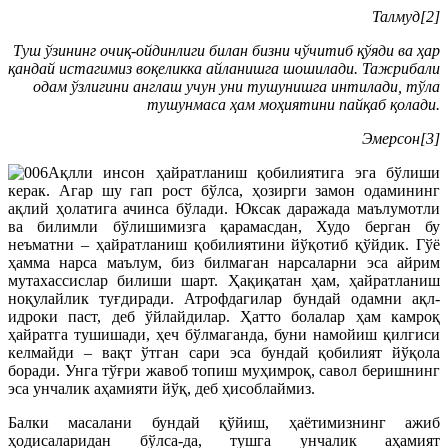
Талмуд[2]
Туш ўзининг очиқ-ойдинлиги билан бизни чўчитиб қўяди ва ҳар
қандай истагимиз воқеликка айланишга шошилади. Тажрибали
одам ўзлигини англаш учун уни тушунишга интилади, тўла
тушунмаса ҳам моҳиятини пайқаб қолади.
Эмерсон[3]
Ақлли инсон ҳайратланиш қобилиятига эга бўлиши
керак. Агар шу гап рост бўлса, ҳозирги замон одамининг
ақлий ҳолатига ачинса бўлади. Юксак даражада маълумотли
ва билимли бўлишимизга қарамасдан, Худо берган бу
неъматни – ҳайратланиш қобилиятини йўқотиб қўйдик. Гўё
ҳамма нарса маълум, биз билмаган нарсаларни эса айрим
мутахассислар билиши шарт. Ҳақиқатан ҳам, ҳайратланиш
ноқулайлик туғдиради. Атрофдагилар бундай одамни ақл-
идроки паст, деб ўйлайдилар. Ҳатто болалар ҳам камроқ
ҳайратга тушишади, ҳеч бўлмаганда, буни намойиш қилгиси
келмайди – вақт ўтган сари эса бундай қобилият йўқола
боради. Унга тўғри жавоб топиш муҳимроқ, савол беришнинг
эса унчалик аҳамияти йўқ, деб ҳисоблаймиз.
Балки масалани бундай қўйиш, ҳаётимизнинг ажиб
ҳодисаларидан бўлса-да, тушга унчалик аҳамият