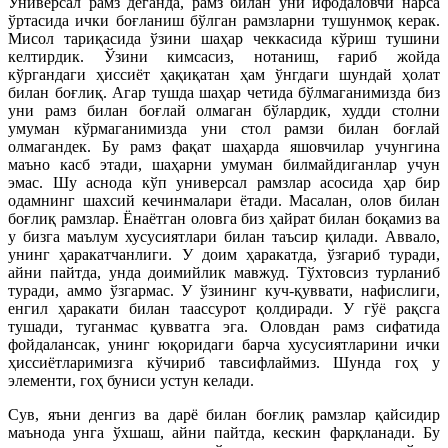
Универсал рамз деганда, рамз билан уни ифодаловчи нарса
ўртасида ички боғланиш бўлган рамзларни тушунмоқ керак.
Мисол тариқасида ўзини шаҳар чеккасида кўриш тушини
келтирдик. Ўзини кимсасиз, нотаниш, ғариб жойда
кўргандаги ҳиссиёт ҳақиқатан ҳам ўнгдаги шундай ҳолат
билан боғлиқ. Агар тушда шаҳар четида бўлмаганимизда биз
уни рамз билан боғлай олмаган бўлардик, худди столни
умуман кўрмаганимизда уни стол рамзи билан боғлай
олмагандек. Бу рамз фақат шаҳарда яшовчилар учунгина
маъно касб этади, шаҳарни умуман билмайдиганлар учун
эмас. Шу аснода кўп универсал рамзлар асосида ҳар бир
одамнинг шахсий кечинмалари ётади. Масалан, олов билан
боғлиқ рамзлар. Ёнаётган оловга биз ҳайрат билан боқамиз ва
у бизга маълум хусусиятлари билан таъсир қилади. Аввало,
унинг ҳаракатчанлиги. У доим ҳаракатда, ўзгариб туради,
айни пайтда, унда доимийлик мавжуд. Тўхтовсиз турланиб
туради, аммо ўзгармас. У ўзининг куч-қуввати, нафислиги,
енгил ҳаракати билан таассурот қолдиради. У гўё рақсга
тушади, туганмас қувватга эга. Оловдан рамз сифатида
фойдалансак, унинг юқоридаги барча хусусиятларини ички
ҳиссиётларимизга кўчириб тавсифлаймиз. Шунда гоҳ у
элементи, гоҳ буниси устун келади.
Сув, яъни денгиз ва дарё билан боғлиқ рамзлар қайсидир
маънода унга ўхшаш, айни пайтда, кескин фарқланади. Бу