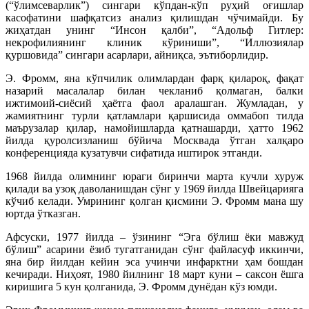
(“ўлимсеварлик”) сингари кўпдан-кўп руҳий оғишлар
касофатини шафқатсиз анализ қилишдан чўчимайди. Бу
жиҳатдан унинг “Инсон қалби”, “Адольф Гитлер:
некрофилиянинг клиник кўриниши”, “Иллюзиялар
қуршовида” сингари асарлари, айниқса, эътиборлидир.
Э. Фромм, яна кўпчилик олимлардан фарқ қилароқ, фақат
назарий масалалар билан чекланиб қолмаган, балки
ижтимоий-сиёсий ҳаётга фаол аралашган. Жумладан, у
жамиятнинг турли қатламлари қаршисида оммабоп тилда
маърузалар қилар, намойишларда қатнашарди, ҳатто 1962
йилда қуролсизланиш бўйича Москвада ўтган халқаро
конференцияда кузатувчи сифатида иштирок этганди.
1968 йилда олимнинг юраги биринчи марта кучли хуруж
қилади ва узоқ даволанишдан сўнг у 1969 йилда Швейцарияга
кўчиб келади. Умрининг қолган қисмини Э. Фромм мана шу
юртда ўтказган.
Афсуски, 1977 йилда – ўзининг “Эга бўлиш ёки мавжуд
бўлиш” асарини ёзиб тугатганидан сўнг файласуф иккинчи,
яна бир йилдан кейин эса учинчи инфарктни ҳам бошдан
кечиради. Ниҳоят, 1980 йилнинг 18 март куни – саксон ёшга
киришига 5 кун қолганида, Э. Фромм дунёдан кўз юмди.