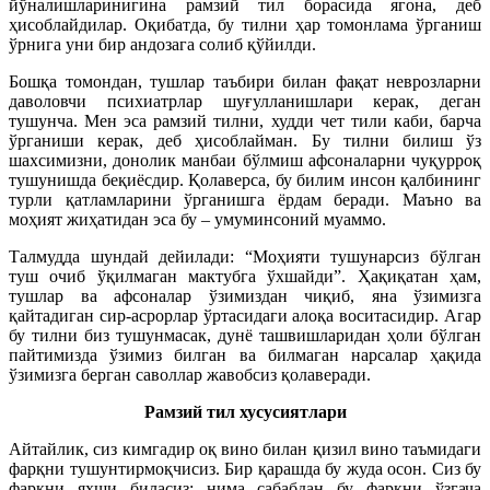
йўналишларинигина рамзий тил борасида ягона, деб
ҳисоблайдилар. Оқибатда, бу тилни ҳар томонлама ўрганиш
ўрнига уни бир андозага солиб қўйилди.
Бошқа томондан, тушлар таъбири билан фақат неврозларни
даволовчи психиатрлар шуғулланишлари керак, деган
тушунча. Мен эса рамзий тилни, худди чет тили каби, барча
ўрганиши керак, деб ҳисоблайман. Бу тилни билиш ўз
шахсимизни, донолик манбаи бўлмиш афсоналарни чуқурроқ
тушунишда беқиёсдир. Қолаверса, бу билим инсон қалбининг
турли қатламларини ўрганишга ёрдам беради. Маъно ва
моҳият жиҳатидан эса бу – умуминсоний муаммо.
Талмудда шундай дейилади: “Моҳияти тушунарсиз бўлган
туш очиб ўқилмаган мактубга ўхшайди”. Ҳақиқатан ҳам,
тушлар ва афсоналар ўзимиздан чиқиб, яна ўзимизга
қайтадиган сир-асрорлар ўртасидаги алоқа воситасидир. Агар
бу тилни биз тушунмасак, дунё ташвишларидан ҳоли бўлган
пайтимизда ўзимиз билган ва билмаган нарсалар ҳақида
ўзимизга берган саволлар жавобсиз қолаверади.
Рамзий тил хусусиятлари
Айтайлик, сиз кимгадир оқ вино билан қизил вино таъмидаги
фарқни тушунтирмоқчисиз. Бир қарашда бу жуда осон. Сиз бу
фарқни яхши биласиз; нима сабабдан бу фарқни ўзгача