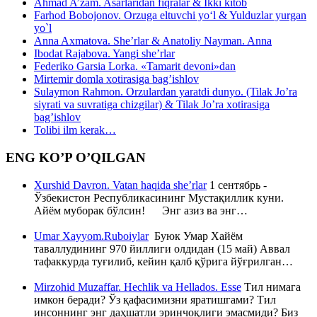
Ahmad A’zam. Asarlaridan fiqralar & Ikki kitob
Farhod Bobojonov. Orzuga eltuvchi yo‘l & Yulduzlar yurgan
yo`l
Anna Axmatova. She’rlar & Anatoliy Nayman. Anna
Ibodat Rajabova. Yangi she’rlar
Federiko Garsia Lorka. «Tamarit devoni»dan
Mirtemir domla xotirasiga bag’ishlov
Sulaymon Rahmon. Orzulardan yaratdi dunyo. (Tilak Jo’ra
siyrati va suvratiga chizgilar) & Tilak Jo’ra xotirasiga
bag’ishlov
Tolibi ilm kerak…
ENG KO’P O’QILGAN
Xurshid Davron. Vatan haqida she’rlar
1 сентябрь -
Ўзбекистон Республикасининг Мустақиллик куни.
Айём муборак бўлсин! Энг азиз ва энг…
Umar Xayyom.Ruboiylar
Буюк Умар Хайём
таваллудининг 970 йиллиги олдидан (15 май) Аввал
тафаккурда туғилиб, кейин қалб қўрига йўғрилган…
Mirzohid Muzaffar. Hechlik va Hellados. Esse
Тил нимага
имкон беради? Ўз қафасимизни яратишгами? Тил
инсоннинг энг даҳшатли эринчоқлиги эмасмиди? Биз