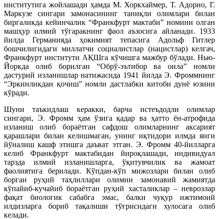
институтига жойлашади ҳамда М. Хоркхаймер, Т. Адорно, Г.
Маркузе сингари замонасининг таниқли олимлари билан
биргаликда кейинчалик “Франкфурт мактаби” номини олган
машҳур илмий тўгаракнинг фаол аъзосига айланади. 1933
йилда Германияда ҳокимият тепасига Адольф Гитлер
бошчилигидаги миллатчи социалистлар (нацистлар) келгач,
Франкфурт институти АҚШга кўчишга мажбур бўлади. Нью-
Йоркда олиб борилган “Обрў-эътибор ва оила” номли
дастурий изланишлар натижасида 1941 йилда Э. Фроммнинг
“Эркинликдан қочиш” номли дастлабки китоби дунё юзини
кўради.
Шуни таъкидлаш керакки, барча истеъдодли олимлар
сингари, Э. Фромм ҳам ўзига қадар ва ҳатто ён-атрофида
изланиш олиб бораётган сафдош олимларнинг аксарият
қарашлари билан келишмаган, унинг иқтидори илмда янги
йўналиш кашф этишга даъват этган. Э. Фромм 40-йилларга
келиб Франкфурт мактабидан йироқлашади, индивидуал
тарзда илмий изланишларга, ўқитувчилик ва жамоат
фаолиятига берилади. Кўпдан-кўп мижозлари билан олиб
борган руҳий таҳлиллари олимни замонавий жамиятда
кўпайиб-кучайиб бораётган руҳий хасталиклар – неврозлар
фақат биологик сабабга эмас, балки чуқур ижтимоий
илдизларга бориб тақалиши тўғрисидаги хулосага олиб
келади.