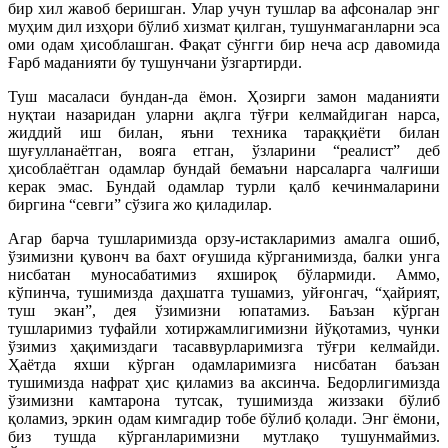
бир хил жавоб беришган. Улар учун тушлар ва афсоналар энг
муҳим дил изҳори бўлиб хизмат қилган, тушунмаганларни эса
оми одам ҳисоблашган. Фақат сўнгги бир неча аср давомида
Ғарб маданияти бу тушунчани ўзгартирди.
Туш масаласи бундан-да ёмон. Ҳозирги замон маданияти
нуқтаи назаридан уларни ақлга тўғри келмайдиган нарса,
жиддий иш билан, яъни техника тараққиёти билан
шуғулланаётган, вояга етган, ўзларини “реалист” деб
ҳисоблаётган одамлар бундай бемаъни нарсаларга чалғиши
керак эмас. Бундай одамлар турли қалб кечинмаларини
биргина “севги” сўзига жо қиладилар.
Агар барча тушларимизда орзу-истакларимиз амалга ошиб,
ўзимизни қувонч ва бахт оғушида кўрганимизда, балки унга
нисбатан муносабатимиз яхшироқ бўлармиди. Аммо,
кўпинча, тушимизда даҳшатга тушамиз, уйғонгач, “ҳайрият,
туш экан”, дея ўзимизни юпатамиз. Баъзан кўрган
тушларимиз туфайли хотиржамлигимизни йўқотамиз, чунки
ўзимиз ҳақимиздаги тасаввурларимизга тўғри келмайди.
Ҳаётда яхши кўрган одамларимизга нисбатан баъзан
тушимизда нафрат ҳис қиламиз ва аксинча. Бедорлигимизда
ўзимизни камтарона тутсак, тушимизда жиззаки бўлиб
қоламиз, эркин одам кимгадир тобе бўлиб қолади. Энг ёмони,
биз тушда кўрганларимизни мутлақо тушунмаймиз.