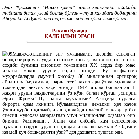
Эрих Фроммнинг “Инсон қалби” номли китобидан адабиёт
табиати билан узвий боғлиқ бўлган – туш ҳақидаги бобларини
Абдунаби Абдуқодиров таржимасида тақдим этмоқдамиз.
Раҳмон Қўчқор
ҚАЛБ ИЛМИ ЭГАСИ
Мавжудотларнинг энг мукаммали, шарифи саналган,
бошқа бирор махлуққа ато этилмаган ақл ва идрок, онг ва тил
соҳиби бўлмиш инсоният томонидан ХХ асрда бир эмас,
иккита жаҳон уруши содир этилди. Бу шафқатсиз
муҳорабаларда умумий ҳисобда 80 миллиондан ортиқроқ
айнан шу “мукаммал, шариф зот” вакиллари ўз қавмдошлари
томонидан аёвсиз маҳв этилди. 1914 йилда бошланган 1-
жаҳон уруши ваҳшатларини ўз кўзи билан кўрган ўспирин
Эрих Фромм:”Шу нарса мумкинми? Алоҳида сўралса,
бирорта одам яқинига йўламайдиган, демакки, ҳеч қачон
ўзини қурбон қилмайдиган қандайдир хаёлий мақсадлар ёки
сиёсий мулоҳаза-манфаатлар учун миллионлаб одамлар бир-
бирини ўлдириши… Яъни ҳам сиёсий, ҳам психологик
нуқтаи назардан урушни қандай изоҳлаш мумкин? Одамни
қандай куч бошқараяпти ўзи?” дея даҳшатга тушган эди.