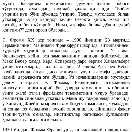
муҳит, Баварияда кичкинагина дўкони бўлган бобоси
тўғрисида, жумладан, шундай ҳикоя қилганди: “Бобом
умрини кун бўйи дўконда ўтириб, Талмуд мутолааси билан
ўтказарди. Агар харидор келиб безовта қилса, жаҳл ила
китобдан бош кўтариб: “Нима, атрофда бошқа дўкон қуриб
қоптими?” дея норози бўларди…”
Э. Фромм ХХ аср тонгида – 1900 йилнинг 23 мартида
Германиянинг Майндаги Франкфурт шаҳрида, айтилганидек,
художўй яҳудийлар оиласида дунёга келган. У аввал
Франкфурт, кейин эса замонасининг таниқли файласуфлари
Макс Вебер ҳамда Карл Ясперслар дарс берган Ҳайдельберг
университетларида таҳсил олади. 22 ёшида Альфред Вебер
раҳбарлигида ёзган диссертацияси учун фалсафа доктори
илмий даражасига эга бўлади. Ўз изланишларини мустақил
давом эттирган Э. Фромм, Берлиндаги психоанализ
интитутига ишга кириб, ўша даврда ҳамманинг эътиборини
ўзига жалб этган фрейдизм таълимотини чуқур ўрганади,
амалиётда синовдан ўтказади. Мана шу тажрибалар асносида
у Зигмунд Фрейд назарияси ҳам беқусур эмаслиги, жумладан,
инсонда юз берадиган руҳий эврилишлар, айнишлар фақат
табиий-туғма омиллар, инстинктлар натижаси бўлмаслиги
ҳақидаги хулосаларга келади.
1930 йилдан Фромм Франкфуртдаги ижтимоий тадқиқотлар