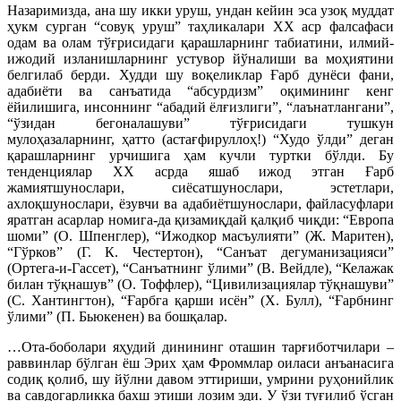
Назаримизда, ана шу икки уруш, ундан кейин эса узоқ муддат
ҳукм сурган “совуқ уруш” таҳликалари ХХ аср фалсафаси
одам ва олам тўғрисидаги қарашларнинг табиатини, илмий-
ижодий изланишларнинг устувор йўналиши ва моҳиятини
белгилаб берди. Худди шу воқеликлар Ғарб дунёси фани,
адабиёти ва санъатида “абсурдизм” оқимининг кенг
ёйилишига, инсоннинг “абадий ёлғизлиги”, “лаънатлангани”,
“ўзидан бегоналашуви” тўғрисидаги тушкун
мулоҳазаларнинг, ҳатто (астағфируллоҳ!) “Худо ўлди” деган
қарашларнинг урчишига ҳам кучли туртки бўлди. Бу
тенденциялар ХХ асрда яшаб ижод этган Ғарб
жамиятшунослари, сиёсатшунослари, эстетлари,
ахлоқшунослари, ёзувчи ва адабиётшунослари, файласуфлари
яратган асарлар номига-да қизамиқдай қалқиб чиқди: “Европа
шоми” (О. Шпенглер), “Ижодкор масъулияти” (Ж. Маритен),
“Гўрков” (Г. К. Честертон), “Санъат дегуманизацияси”
(Ортега-и-Гассет), “Санъатнинг ўлими” (В. Вейдле), “Келажак
билан тўқнашув” (О. Тоффлер), “Цивилизациялар тўқнашуви”
(С. Хантингтон), “Ғарбга қарши исён” (Х. Булл), “Ғарбнинг
ўлими” (П. Бьюкенен) ва бошқалар.
…Ота-боболари яҳудий динининг оташин тарғиботчилари –
раввинлар бўлган ёш Эрих ҳам Фроммлар оиласи анъанасига
содиқ қолиб, шу йўлни давом эттириши, умрини руҳонийлик
ва савдогарликка бахш этиши лозим эди. У ўзи туғилиб ўсган