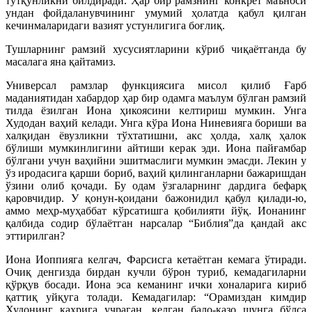
тутқунликни билдиради. Ҳар бир рамзнинг конкрет маъноси
ундан фойдаланувчининг умумий ҳолатда қабул қилган
кечинмаларидаги вазият устунлигига боғлиқ.
Тушларнинг рамзий хусусиятларини кўриб чиқаётганда бу
масалага яна қайтамиз.
Универсал рамзлар функциясига мисол қилиб Ғарб
маданиятидан хабардор ҳар бир одамга маълум бўлган рамзий
тилда ёзилган Иона ҳикоясини келтириш мумкин. Унга
Худодан ваҳий келади. Унга кўра Иона Ниневияга бориши ва
халқидан ёвузликни тўхтатишни, акс ҳолда, халқ ҳалок
бўлиши мумкинлигини айтиши керак эди. Иона пайғамбар
бўлгани учун ваҳийни эшитмаслиги мумкин эмасди. Лекин у
ўз иродасига қарши бориб, ваҳий қилинганларни бажаришдан
ўзини олиб қочади. Бу одам ўзгаларнинг дардига бефарқ
қаровчидир. У қонун-қоидани бажонидил қабул қилади-ю,
аммо меҳр-муҳаббат кўрсатишга қобилияти йўқ. Ионанинг
қалбида содир бўлаётган нарсалар “Библия”да қандай акс
эттирилган?
Иона Иоппияга келгач, Фарсисга кетаётган кемага ўтиради.
Очиқ денгизда бирдан кучли бўрон туриб, кемадагиларни
қўрқув босади. Иона эса кеманинг ички хоналарига кириб
қаттиқ уйқуга толади. Кемадагилар: “Орамиздан кимдир
Худонинг қаҳрига учраган, келган бало-қазо шунга бўлса