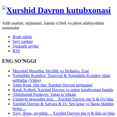
Adib asarlari, tarjimalari, hamda o'zbek va jahon adabiyotidan
namunalar
Bosh sahifa
Sayt xaritasi
Qiziqarli saytlar
RSS
ENG SO’NGGI
Mirzohid Muzaffar. Hechlik va Hellados. Esse
Najmiddin Komilov. Tasavvuf & Najmiddin Komilov bilan
suhbatlar (Video)
Attila Ilxan. She’rlar. Xurshid Davron tarjimalari
Rajab Xolbek. Xurshid Davron va uning kutubxonasi haqida
Abduhamid Pardayev. Yangi to’rtliklar
Unutayin degandim seni… Xurshid Davron she’ri & Qo’shiq
Xurshid Davron & Sarvara & IA. Sen kelar yo’llarga tikildim
bedor…
Xayr, dema, sevgilim… Xurshid Davron she’ri & Ikki qo’shiq