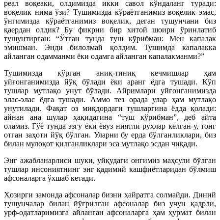
реал воқеаки, олдимизда икки савол кўндаланг туради:
воқелик нима ўзи? Тушимизда кўраётганимиз воқелик эмас,
ўнгимизда кўраётганимиз воқелик, деган тушунчани биз
қаердан олдик? Бу фикрни бир хитой шоири ўринлатиб
тушунтирган: “Ўтган тунда туш кўрибман: Мен капалак
эмишман. Энди билолмай қолдим. Тушимда капалакка
айланган одамманми ёки одамга айланган капалакманми?”
Тушимизда кўрган аниқ-тиниқ кечмишлар ҳам
уйғонганимизда йўқ бўлади ёки аранг ёдга тушади. Кўп
тушлар мутлақо унут бўлади. Айримлари уйғонганимизда
элас-элас ёдга тушади. Аммо тез орада улар ҳам мутлақо
унутилади. Фақат оз миқдордаги тушларгина ёдда қолади:
айнан ана шулар ҳақидагина “туш кўрибман”, деб айта
оламиз. Гўё тунда эзгу ёки ёвуз ниятли руҳлар келган-у, тонг
отган заҳоти йўқ бўлган. Уларни бу ерда бўлганликлари, биз
билан мулоқот қилганликлари эса мутлақо эсдан чиқади.
Энг ажабланарлиси шуки, уйқудаги онгимиз маҳсули бўлган
тушлар инсониятнинг энг қадимий кашфиётларидан бўлмиш
афсоналарга ўхшаб кетади.
Ҳозирги замонда афсоналар бизни ҳайратга солмайди. Диний
тушунчалар билан йўғрилган афсоналар биз учун қадрли,
урф-одатларимизга айланган афсоналарга ҳам ҳурмат билан