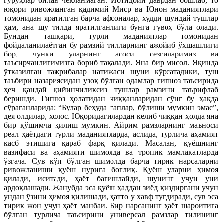
гуруҳлар билан чекланмаган. Ибтидоий даврдан бошлаб, то
юқори ривожланган қадимий Миср ва Юнон маданиятлари
томонидан яратилган барча афсоналар, худди шундай тушлар
ҳам, ана шу тилда яратилганлиги бунга гувоҳ бўла олади.
Бундан ташқари, турли маданиятлар томонидан
фойдаланилаётган бу рамзий тилларнинг ажойиб ўхшашлиги
бор, чунки уларнинг асоси сезгиларимиз ва
таъсирчанлигимизга бориб тақалади. Яна бир мисол. Яқинда
ўтказилган тажрибалар натижаси шуни кўрсатадики, туш
таъбири назариясидан узоқ бўлган одамлар гипноз таъсирида
ҳеч қандай қийинчиликсиз тушлар рамзини таърифлаб
беришди. Гипноз ҳолатидан чиққанларидан сўнг бу ҳақда
сўраганларида: “Булар беҳуда гаплар, бўлиши мумкин эмас”,
дея олдилар, холос. Юқоридагилардан келиб чиққан ҳолда яна
бир қўшимча қилиш мумкин. Айрим рамзларнинг маъноси
реал ҳаётдаги турли маданиятларда, аслида, турлича аҳамият
касб этишига қараб фарқ қилади. Масалан, қуёшнинг
вазифаси ва аҳамияти шимолда ва тропик мамлакатларда
ўзгача. Сув кўп бўлган шимолда барча тирик нарсаларни
ривожланиши қуёш нурига боғлиқ. Қуёш уларни ҳимоя
қилади, иситади, ҳаёт бағишлайди, шунинг учун уни
ардоқлашади. Жанубда эса қуёш ҳаддан зиёд қиздиргани учун
ундан ўзини ҳимоя қилишади, ҳатто у хавф туғдиради, сув эса
тирик жон учун ҳаёт манбаи. Бир нарсанинг ҳаёт шароитига
бўлган турлича таъсирини универсал рамзлар тилининг