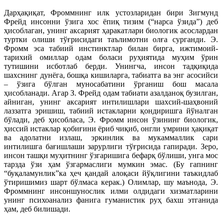
Дарҳақиқат, Фроммнинг илк устозларидан бири Зигмунд
Фрейд инсонни ўзига хос ёпиқ тизим (“нарса ўзида”) деб
ҳисоблаган, унинг аксарият ҳаракатлари биологик асослардан
туртки олиши тўғрисидаги таълимотни олға сурганди. Э.
Фромм эса табиий инстинктлар билан бирга, ижтимоий-
тарихий омиллар одам боласи руҳиятида муҳим ўрин
тутишини исботлаб берди. Унингча, инсон тадқиқида
шахснинг дунёга, бошқа кишиларга, табиатга ва энг асосийси
– ўзига бўлган муносабатини ўрганиш бош масала
ҳисобланади. Агар З. Фрейд одам табиати азалданоқ бузилган,
айниган, унинг аксарият интилишлари шахсий-шаҳвоний
лаззатга эришиш, табиий истакларни қондиришга йўналган
бўлади, деб ҳисобласа, Э. Фромм инсон ўзининг биологик,
ҳиссий истаклар қобиғини ёриб чиқиб, онгли умрини ҳақиқат
ва адолатни излаш, эркинлик ва мукаммаллик сари
интилишга бағишлаши зарурлиги тўғрисида гапиради. Зеро,
инсон ташқи муҳитнинг ўзгаришига бефарқ бўлиши, унга мос
тарзда ўзи ҳам ўзгармаслиги мумкин эмас. (Бу гапнинг
“буқаламунлик”ка ҳеч қандай алоқаси йўқлигини таъкидлаб
ўтиришимиз шарт бўлмаса керак.) Олимлар, шу маънода, Э.
Фроммнинг инсоншунослик илми олдидаги хизматларини
унинг психоанализ фанига гуманистик руҳ бахш этганида
ҳам, деб билишади.