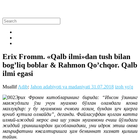
Erix Fromm. «Qalb ilmi»dan tush bilan
bog’liq boblar & Rahmon Qo’chqor. Qalb
ilmi egasi
Muallif
Adib
:
Jahon adabiyoti va madaniyati
31.07.2018
izoh yo'q
Эрих Фромм китобларининг бирида: “Инсон ўзининг
мавжудлиги ўзи учун муаммо бўлган оламдаги ягона
махлуқдир: у бу муаммони ечмоғи лозим, бундан ҳеч қаерга
қочиб қутила олмайди”, деганди. Файласуфдан қолган катта
илмий-ижодий мерос ана шу улкан муаммони ечиш йўлидаги
жиддий уринишлардан ҳисобланадики, уни идрок этиш омма
маърифатини юксалтиришга ҳам беминнат хизмат қилиши
тайин.