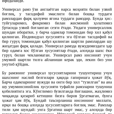
ифодалайди.
Универсал рамз ўзи англаётган нарса моҳияти билан узвий
боғлиқ, у тасодифий эмаслиги билан бошқа турдаги
рамзлардан фарқ қилувчи ягона турдаги рамздир. Бунда ҳис-
туйғуларимиз, фикримиз билан жисмоний ҳолатимиз
ўртасида узвий боғланган сезги ётади. Ундаги универсаллик
шундан иборатки, у барча одамлар томонидан бир хил қабул
қилинган. Индивидуал хусусиятга эга бўлган тасодифий ва
бир гуруҳ томонидан қабул қилинган шартли рамзлардан шу
жиҳатдан фарқ қилади. Универсал рамзда вужудимиздаги ҳар
бир одамга хос бўлган хусусиятлар ётади, алоҳида шахс ёки
гуруҳ билан чекланмаган. Универсал рамз инсоният учун
умумий шартли тилга айланиши керак эди, лекин биз уни
унутиб қўйдик.
Бу рамзнинг универсал хусусиятларини тушунтириш учун
шахснинг наслий белгилари ҳақида гапиришга ҳожат йўқ.
Барча одамларнинг вужуди ва онги бир хил “тузилган” ва ана
шу умуминсонийлик хусусияти туфайли рамзларни тушуниш
қобилиятига эга. Кўнглимиз бузилганда йиғлашни, жаҳлимиз
чиққанда қизариб кетишни бизга биров ўргатмаган, бунга
ҳожат ҳам йўқ. Бундай таъсирланиш инсоннинг миллати,
ирқи ва бошқа алоҳида хусусиятларига боғлиқ эмас. Рамзлар
тили ҳам шундай: унга ўргатиш шарт эмас, у алоҳида бир