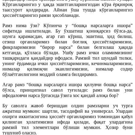
Кўрганларингиз у ҳақда эшитганларингиздан кўра ёрқинроқ
таассурот қолдиради. Айнан ўша тушда кўрганларингиз
ҳиссиётларингиз рамзи ҳисобланади.
Рамз нима ўзи? Кўпинча у “бошқа нарсаларга ишора”
сифатида ишлатилади. Бу ўхшатиш қониқарсиз бўлса-да,
шунга қарамасдан, агар гап кўриш, эшитиш, ҳид билиш,
сезиш органларимиз билан боғлиқ ҳиссиётларимизни,
фикрларимизни “бирор нарса” билан белгилаш ҳақида
кетганда, қўлласа бўлади. Ушбу рамз ички оламимизнинг
ташқаридаги қандайдир ифодаси. Рамзий тил шундай тилки,
унинг ёрдамида ички ҳиссиётларимизни, кечинмаларимизни,
нималар қилмоқчи эканлигимизни, нималар содир
бўлаётганлигини моддий оламга билдирамиз.
Агар рамз “бошқа нарсаларга ишора қилувчи бошқа нарса”
бўлса, принципиал савол туғилади: рамз билан уни
ифодаловчи нарса ўртасида ўзига хос қандай алоқа бор?
Бу саволга жавоб беришдан олдин рамзларни уч турга
ажратиш мумкин: шартли, тасодифий ва универсал. Улардан
охирги иккитасигина ҳиссиёт органларимиз томонидан қабул
қилинган ҳолатимизни ифода қилади, фақат улардагина
рамзий тил элементлари бўлиши мумкин. Ҳозир буни
тушуниб оласиз.