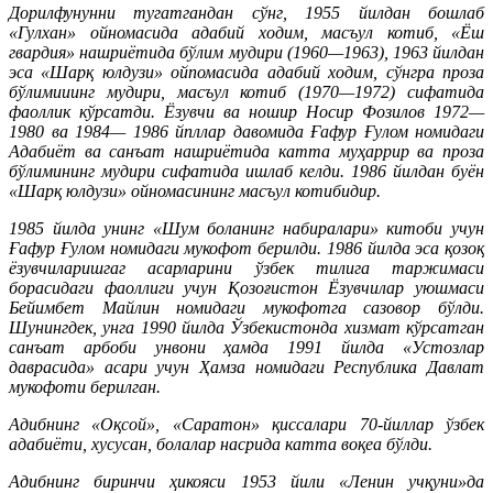
Дорилфунунни тугатгандан сўнг, 1955 йилдан бошлаб
«Гулхан» ойномасида адабий ходим, масъул котиб, «Ёш
гвардия» нашриётида бўлим мудири (1960—1963), 1963 йилдан
эса «Шарқ юлдузи» ойпомасида адабий ходим, сўнгра проза
бўлимииинг мудири, масъул котиб (1970—1972) сифатида
фаоллик кўрсатди. Ёзувчи ва ношир Носир Фозилов 1972—
1980 ва 1984— 1986 йпллар давомида Ғафур Ғулом номидаги
Адабиёт ва санъат нашриётида катта муҳаррир ва проза
бўлимининг мудири сифатида ишлаб келди. 1986 йилдан буён
«Шарқ юлдузи» ойномасининг масъул котибидир.
1985 йилда унинг «Шум боланинг набиралари» китоби учун
Ғафур Ғулом номидаги мукофот берилди. 1986 йилда эса қозоқ
ёзувчиларишгаг асарларини ўзбек тилига таржимаси
борасидаги фаоллиги учун Қозоғистон Ёзувчилар уюшмаси
Бейимбет Майлин номидаги мукофотга сазовор бўлди.
Шунингдек, унга 1990 йилда Ўзбекистонда хизмат кўрсатган
санъат арбоби унвони ҳамда 1991 йилда «Устозлар
даврасида» асари учун Ҳамза номидаги Республика Давлат
мукофоти берилган.
Адибнинг «Оқсой», «Саратон» қиссалари 70-йиллар ўзбек
адабиёти, хусусан, болалар насрида катта воқеа бўлди.
Адибнинг биринчи ҳикояси 1953 йили «Ленин учқуни»да