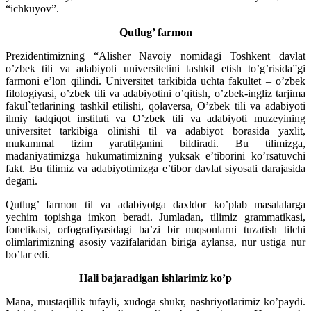
“ichkuyov”.
Qutlug’ farmon
Prezidentimizning “Alisher Navoiy nomidagi Toshkent davlat
o’zbek tili va adabiyoti universitetini tashkil etish to’g’risida”gi
farmoni e’lon qilindi. Universitet tarkibida uchta fakultet – o’zbek
filologiyasi, o’zbek tili va adabiyotini o’qitish, o’zbek-ingliz tarjima
fakul`tetlarining tashkil etilishi, qolaversa, O’zbek tili va adabiyoti
ilmiy tadqiqot instituti va O’zbek tili va adabiyoti muze­yining
universitet tarkibiga olinishi til va adabiyot borasida yaxlit,
mukammal tizim yaratilganini bildiradi. Bu tilimizga,
madaniyatimizga hukumatimizning yuksak e’tiborini ko’rsatuvchi
fakt. Bu tilimiz va adabiyotimizga e’tibor davlat siyosati darajasida
degani.
Qutlug’ farmon til va adabiyotga daxldor ko’plab masalalarga
yechim topishga imkon beradi. Jumladan, tilimiz grammatikasi,
fonetikasi, orfografiyasidagi ba’zi bir nuqsonlarni tuzatish tilchi
olimlarimizning asosiy vazifalaridan biriga aylansa, nur ustiga nur
bo’lar edi.
Hali bajaradigan ishlarimiz ko’p
Mana, mustaqillik tufayli, xudoga shukr, nashriyotlarimiz ko’paydi.