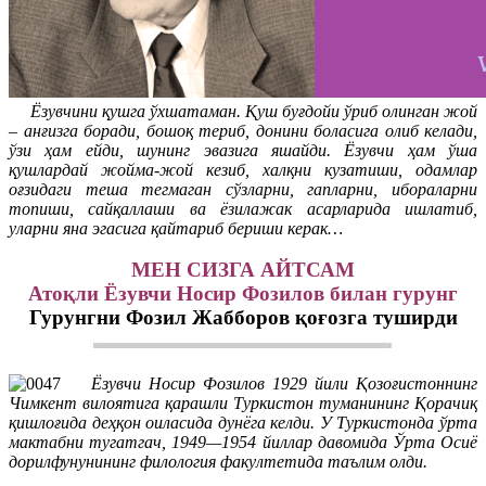
Ёзувчини қушга ўхшатаман. Қуш буғдойи ўриб олинган жой
– анғизга боради, бошоқ териб, донини боласига олиб келади,
ўзи ҳам ейди, шунинг эвазига яшайди. Ёзувчи ҳам ўша
қушлардай жойма-жой кезиб, халқни кузатиши, одамлар
оғзидаги теша тегмаган сўзларни, гапларни, ибораларни
топиши, сайқаллаши ва ёзилажак асарларида ишлатиб,
уларни яна эгасига қайтариб бериши керак…
МЕН СИЗГА АЙТСАМ
Атоқли Ёзувчи Носир Фозилов билан гурунг
Гурунгни Фозил Жабборов қоғозга туширди
Ёзувчи Носир Фозилов 1929 йили Қозоғистоннинг
Чимкент вилоятига қарашли Туркистон туманининг Қорачиқ
қишлоғида деҳқон оиласида дунёга келди. У Туркистонда ўрта
мактабни тугатгач, 1949—1954 йиллар давомида Ўрта Осиё
дорилфунунининг филология факултетида таълим олди.