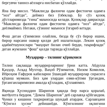
бергувчи танноз аёлларга нисбатан қўллайди.
Яна бир мисол. “Мажлисда фалончи одам фистончи одамга
“ноз” айтди”, деймиз биз ўзбеклар. Бу сўз қозоқ
дўстларимизда “гина” маъносида келади. Қозоқлар даврасида:
“Мажлисда фалончи одам фистончи одамга “ноз” айтди”,
деёлмаймиз. Негаки, сўзнинг маъноси ўзгариб кетади.
Фош деган сўзимизни олайлик, бизда бу сўз бирор ишни,
бирор нарсани ошкор қилди деб ишлатилади. Лекин қозоқ
адабиётшунослари “маҳорат билан очиб берди, таърифлади”
деган жумлани “фош” қилди тарзида қўллайди.
Муҳаррир – тилнинг қўриқчиси
Тилни сақлашда муҳаррирларнинг ўрни катта. Абдулла
Қаҳҳор, Асқад Мухтор, Ваҳоб Рўзиматов, Низом Комилов,
Иброҳим Ғафуров кабиларни ўшандай муҳаррирлар сирасига
қўшиш мумкин. Биз ҳам улардан озми-кўпми ўргандик,
ўрганганларимизни амалда қўлладик, қўллаяпмиз.
Яқинда Ҳусниддин Шарипов ҳақида бир нарса қоралаб,
матбуотга бердим. “Домла Шарипов” деб сарлавҳа қўйгандим.
Чунки у кишини таҳририятда шундай атардик. Сарлавҳани
“Кўнгил ҳусни” дейишибди. Кўнгилнинг оқлигини