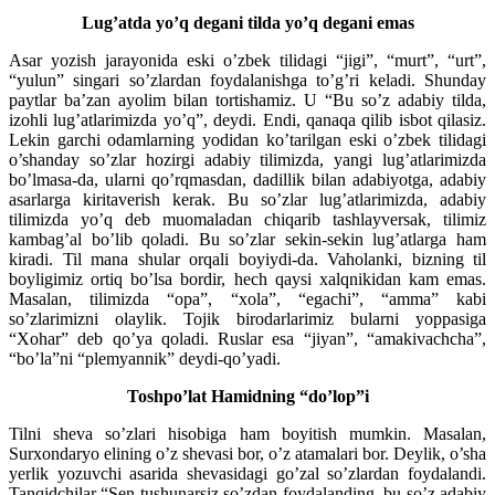
Lug’atda yo’q degani tilda yo’q degani emas
Asar yozish jarayonida eski o’zbek tilidagi “jigi”, “murt”, “urt”,
“yulun” singari so’zlardan foydalanishga to’g’ri keladi. Shunday
paytlar ba’zan ayolim bilan tortishamiz. U “Bu so’z adabiy tilda,
izohli lug’atlarimizda yo’q”, deydi. Endi, qanaqa qilib isbot qilasiz.
Lekin garchi odamlarning yodidan ko’tarilgan eski o’zbek tilidagi
o’shanday so’zlar hozirgi adabiy tilimizda, yangi lug’atlarimizda
bo’lmasa-da, ularni qo’rqmasdan, dadillik bilan adabiyotga, adabiy
asarlarga kiritaverish kerak. Bu so’zlar lug’atlarimizda, adabiy
tilimizda yo’q deb muomaladan chiqarib tashlayversak, tilimiz
kambag’al bo’lib qoladi. Bu so’zlar sekin-sekin lug’atlarga ham
kiradi. Til mana shular orqali boyiydi-da. Vaholanki, bizning til
boyligimiz ortiq bo’lsa bordir, hech qaysi xalqnikidan kam emas.
Masalan, tilimizda “opa”, “xola”, “egachi”, “amma” kabi
so’zlarimizni olaylik. Tojik birodarlarimiz bularni yoppasiga
“Xohar” deb qo’ya qoladi. Ruslar esa “jiyan”, “amakivachcha”,
“bo’la”ni “plemyannik” deydi-qo’yadi.
Toshpo’lat Hamidning “do’lop”i
Tilni sheva so’zlari hisobiga ham boyitish mumkin. Masalan,
Surxondaryo elining o’z shevasi bor, o’z atamalari bor. Deylik, o’sha
yerlik yozuvchi asarida shevasidagi go’zal so’zlardan foydalandi.
Tanqidchilar “Sen tushunarsiz so’zdan foydalanding, bu so’z adabiy