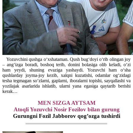
Yozuvchini qushga o‘xshataman. Qush bug‘doyi o‘rib olingan joy
– ang‘izga boradi, boshoq terib, donini bolasiga olib keladi, o‘zi
ham yeydi, shuning evaziga yashaydi. Yozuvchi ham o‘sha
qushlarday joyma-joy kezib, xalqni kuzatishi, odamlar og‘zidagi
tesha tegmagan so‘zlarni, gaplarni, iboralarni topishi, sayqallashi va
yozilajak asarlarida ishlatib, ularni yana egasiga qaytarib berishi
kerak…
MEN SIZGA AYTSAM
Atoqli Yozuvchi Nosir Fozilov bilan gurung
Gurungni Fozil Jabborov qog’ozga tushirdi