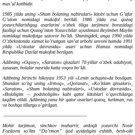
mas’ul kotibidir.
1985 yilda uning «Shum bolaning nabiralari» kitobi uchun G’afur
G’ulom nomidagi mukofot berildi. 1986 yilda esa qozoq
yozuvchilarishgag asarlarini o’zbek tiliga tarjimasi borasidagi
faolligi uchun Qozog’iston Yozuvchilar uyushmasi Beyimbet Maylin
nomidagi mukofotga sazovor bo’ldi. Shuningdek, unga 1990 yilda
O’zbekistonda xizmat ko’rsatgan san’at arbobi unvoni hamda 1991
yilda «Ustozlar davrasida» asari uchun Hamza nomidagi
Respublika Davlat mukofoti berilgan.
Adibning «Oqsoy», «Saraton» qissalari 70-yillar o’zbek adabiyoti,
xususan, bolalar nasrida katta voqea bo’ldi.
Adibning birinchi hikoyasi 1953 yili «Lenin uchquni»da bosilgan.
Shundan so’ng uning «Irmoq», «Qoraxat», «Ko’klam qissalari»,
«Saraton», «Shum bolaning nabiralari», «Ustozlar davrasida»,
«Bolaligim — podsholigim» kabi qator kitoblari o’quvchilarga
taqdim etildi. Adibning yana bir qator asarlari qozoq, turkman, rus
va boshqa tillarga o’girilgan.
Mohir tarjimon, sinchkov muharrir, ardoqli yozuvchi Nosir
Fozilovni so’lim “Do’rmon” ijod uyidaligini eshitib, besh-olti