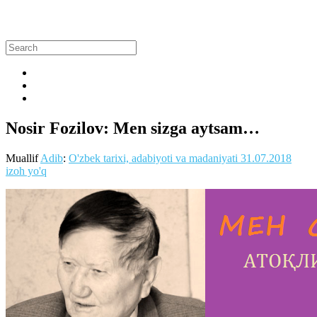
Nosir Fozilov: Men sizga aytsam…
Muallif
Adib
:
O'zbek tarixi, adabiyoti va madaniyati
31.07.2018
izoh yo'q