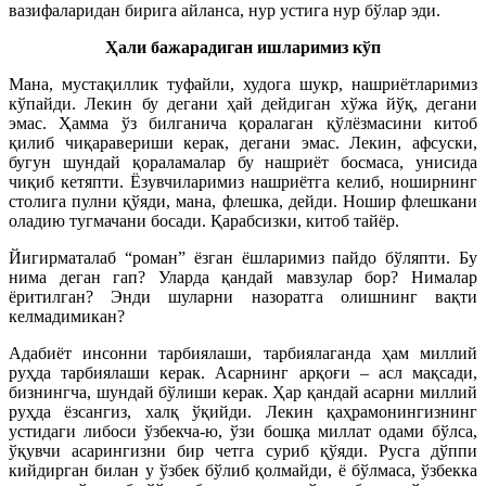
вазифаларидан бирига айланса, нур устига нур бўлар эди.
Ҳали бажарадиган ишларимиз кўп
Мана, мустақиллик туфайли, худога шукр, нашриётларимиз
кўпайди. Лекин бу дегани ҳай дейдиган хўжа йўқ, дегани
эмас. Ҳамма ўз билганича қоралаган қўлёзмасини китоб
қилиб чиқаравериши керак, дегани эмас. Лекин, афсуски,
бугун шундай қораламалар бу нашриёт босмаса, унисида
чиқиб кетяпти. Ёзувчиларимиз нашриётга келиб, ноширнинг
столига пулни қўяди, мана, флешка, дейди. Ношир флешкани
оладию тугмачани босади. Қарабсизки, китоб тайёр.
Йигирматалаб “роман” ёзган ёшларимиз пайдо бўляпти. Бу
нима деган гап? Уларда қандай мавзулар бор? Нималар
ёритилган? Энди шуларни назоратга олишнинг вақти
келмадимикан?
Адабиёт инсонни тарбиялаши, тарбиялаганда ҳам миллий
руҳда тарбиялаши керак. Асарнинг арқоғи – асл мақсади,
бизнингча, шундай бўлиши керак. Ҳар қандай асарни миллий
руҳда ёзсангиз, халқ ўқийди. Лекин қаҳрамонингизнинг
устидаги либоси ўзбекча-ю, ўзи бошқа миллат одами бўлса,
ўқувчи асарингизни бир четга суриб қўяди. Русга дўппи
кийдирган билан у ўзбек бўлиб қолмайди, ё бўлмаса, ўзбекка