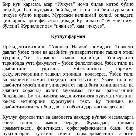
Бир кун қарасам, асар “Ичкуёв” номи билан китоб бўлиб
чиқибди. Гап шундаки, бой-бадавлат оилага бир журналист
ичкуёв бўлиб киради. Муросаси келишмай қолиб, оиладаги
қинғирликларни фельетон қилади. Бу “ички ёв” бўлмай, нима
бўлсин? Журналист ҳам “ички ёв”, ҳам “ичкуёв”.
Қутлуғ фармон
Президентимизнинг “Алишер Навоий номидаги Тошкент
давлат ўзбек тили ва адабиёти университетини ташкил этиш
тўғрисида”ги фармони эълон қилинди. Университет
таркибида учта факультет – ўзбек филологияси, ўзбек тили ва
адабиётини ўқитиш, ўзбек-инглиз таржима
факультетларининг ташкил этилиши, қолаверса, Ўзбек тили
ва адабиёти илмий тадқиқот институти ва Ўзбек тили ва
адабиёти музе­йининг университет таркибига олиниши тил ва
адабиёт борасида яхлит, мукаммал тизим яратилганини
билдиради. Бу тилимизга, маданиятимизга ҳукуматимизнинг
юксак эътиборини кўрсатувчи факт. Бу тилимиз ва
адабиётимизга эътибор давлат сиёсати даражасида дегани.
Қутлуғ фармон тил ва адабиётга дахлдор кўплаб масалаларга
ечим топишга имкон беради. Жумладан, тилимиз
грамматикаси, фонетикаси, орфографиясидаги баъзи бир
нуқсонларни тузатиш тилчи олимларимизнинг асосий