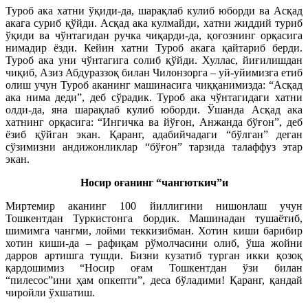
Туроб ака хатни ўқиди-да, шарақлаб кулиб юборди ва Асқад
акага суриб қўйди. Асқад ака кулмайди, хатни жиддий туриб
ўқиди ва чўнтагидан ручка чиқарди-да, қоғознинг орқасига
нимадир ёзди. Кейин хатни Туроб акага қайтариб берди.
Туроб ака уни чўнтагига солиб қўйди. Хуллас, йиғилишдан
чиқиб, Азиз Абдураззоқ билан Чилонзорга – уй-уйимизга етиб
олиш учун Туроб аканинг машинасига чиққанимизда: “Асқад
ака нима деди”, деб сўрадик. Туроб ака чўнтагидаги хатни
олди-да, яна шарақлаб кулиб юборди. Ўшанда Асқад ака
хатнинг орқасига: “Ингичка ва йўғон, Анжанда бўғон”, деб
ёзиб қўйган экан. Қаранг, адабийчадаги “бўлган” деган
сўзимизни андижонликлар “бўғон” тарзида талаффуз этар
экан.
Носир оғанинг “чангюткич”и
Миртемир аканинг 100 йиллигини нишонлаш учун
Тошкентдан Туркистонга бордик. Машинадан тушаётиб,
шимимга чангми, лойми теккизибман. Хотин киши барибир
хотин киши-да – рафиқам рўмолчасини олиб, ўша жойни
дарров артишга тушди. Бизни кузатиб турган икки қозоқ
қардошимиз “Носир оғам Тошкентдан ўзи билан
“пилесос”ини ҳам опкепти”, деса бўладими! Қаранг, қандай
чиройли ўхшатиш.