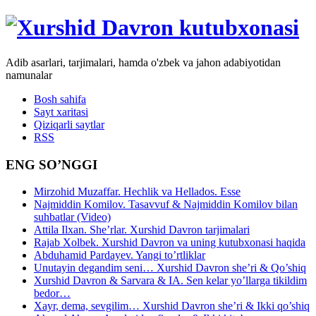
Adib asarlari, tarjimalari, hamda o'zbek va jahon adabiyotidan
namunalar
Bosh sahifa
Sayt xaritasi
Qiziqarli saytlar
RSS
ENG SO’NGGI
Mirzohid Muzaffar. Hechlik va Hellados. Esse
Najmiddin Komilov. Tasavvuf & Najmiddin Komilov bilan
suhbatlar (Video)
Attila Ilxan. She’rlar. Xurshid Davron tarjimalari
Rajab Xolbek. Xurshid Davron va uning kutubxonasi haqida
Abduhamid Pardayev. Yangi to’rtliklar
Unutayin degandim seni… Xurshid Davron she’ri & Qo’shiq
Xurshid Davron & Sarvara & IA. Sen kelar yo’llarga tikildim
bedor…
Xayr, dema, sevgilim… Xurshid Davron she’ri & Ikki qo’shiq