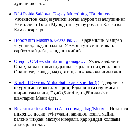
дунёни аввал…
Bibi Robia Saidova. Tog‘ay Murodning “Bu dunyoda…
Ўзбекистон халқ ёзувчиси Тоғай Мурод таваллудининг
70 йиллиги Тоғай Муроднинг ушбу романи Кафка ва
Камю асарлари…
Boborahim Mashrab. G’azallar,…
Дарвешлик Машраб
учун шоҳликдан баланд. У «жон тўтисини ишқ ила
сарбоз этай деб», жандани кийиб…
Onajon. O’zbek shoirlarining onaga…
Ўзбек адабиёти
Она ҳақида ёзилган дурдона асарларга ниҳоятда бой.
Онани улуғлашда, мадҳ этишда ижодкорларимиз чин…
Xurshid Davron. Muhabbat haqida she’rlar (I)
Ёдларингга
олурмисан сирли дамларни, Ёдларингга олурмисан
ширин ғамларни, Ёқиб қўйиб тун қўйнида ёки
шамларни Мени ёдга…
Betakror aktrisa Rimma Ahmedovaga bag’ishlov.
Истараси
ниҳоятда иссиқ, туйғулари паришон юзига майин
қалқиб чиққан, маҳзун қиёфали, ҳар қандай ҳолдаям
дилбарлигича…