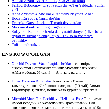
Ahmad A’zam. Asarlaridan fiqralar & Ikki kitob
Farhod Bobojonov. Orzuga eltuvchi yo‘l & Yulduzlar yurgan
yo`l
Anna Axmatova. She’rlar & Anatoliy Nayman. Anna
Ibodat Rajabova. Yangi she’rlar
Federiko Garsia Lorka. «Tamarit devoni»dan
Mirtemir domla xotirasiga bag’ishlov
Sulaymon Rahmon. Orzulardan yaratdi dunyo. (Tilak Jo’ra
siyrati va suvratiga chizgilar) & Tilak Jo’ra xotirasiga
bag’ishlov
Tolibi ilm kerak…
ENG KO’P O’QILGAN
Xurshid Davron. Vatan haqida she’rlar
1 сентябрь -
Ўзбекистон Республикасининг Мустақиллик куни.
Айём муборак бўлсин! Энг азиз ва энг…
Umar Xayyom.Ruboiylar
Буюк Умар Хайём
таваллудининг 970 йиллиги олдидан (15 май) Аввал
тафаккурда туғилиб, кейин қалб қўрига йўғрилган…
Mirzohid Muzaffar. Hechlik va Hellados. Esse
Тил нимага
имкон беради? Ўз қафасимизни яратишгами? Тил
инсоннинг энг даҳшатли эринчоқлиги эмасмиди? Биз