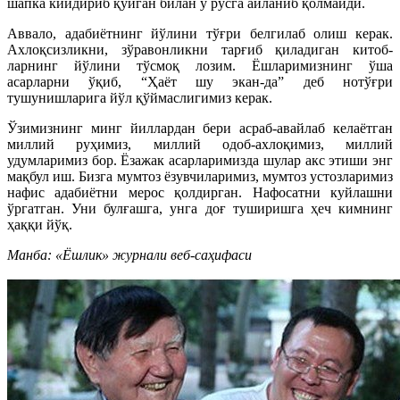
шапка кийдириб қўйган билан у русга айланиб қолмайди.
Аввало, адабиётнинг йўлини тўғри белгилаб олиш керак.
Ахлоқсизликни, зўравонликни тарғиб қиладиган китоб­
ларнинг йўлини тўсмоқ лозим. Ёшларимизнинг ўша
асарларни ўқиб, “Ҳаёт шу экан-да” деб нотўғри
тушунишларига йўл қўймаслигимиз керак.
Ўзимизнинг минг йиллардан бери асраб-авайлаб келаётган
миллий руҳимиз, миллий одоб-ахлоқимиз, миллий
удумларимиз бор. Ёзажак асарларимизда шулар акс этиши энг
мақбул иш. Бизга мумтоз ёзувчиларимиз, мумтоз устозларимиз
нафис адабиётни мерос қолдирган. Нафосатни куйлашни
ўргатган. Уни булғашга, унга доғ туширишга ҳеч кимнинг
ҳаққи йўқ.
Манба: «Ёшлик» журнали веб-саҳифаси