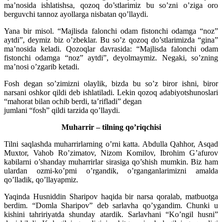
ma’nosida ishlatishsa, qozoq do’stlarimiz bu so’zni o’ziga oro
berguvchi tannoz ayollarga nisbatan qo’llaydi.
Yana bir misol. “Majlisda falonchi odam fistonchi odamga “noz”
aytdi”, deymiz biz o’zbeklar. Bu so’z qozoq do’stlarimizda “gina”
ma’nosida keladi. Qozoqlar davrasida: “Majlisda falonchi odam
fistonchi odamga “noz” aytdi”, deyolmaymiz. Negaki, so’zning
ma’nosi o’zgarib ketadi.
Fosh degan so’zimizni olaylik, bizda bu so’z biror ishni, biror
narsani oshkor qildi deb ishlatiladi. Lekin qozoq adabiyotshunoslari
“mahorat bilan ochib berdi, ta’rifladi” degan
jumlani “fosh” qildi tarzida qo’llaydi.
Muharrir – tilning qo’riqchisi
Tilni saqlashda muharrirlarning o’rni katta. Abdulla Qahhor, Asqad
Muxtor, Vahob Ro’zimatov, Nizom Komilov, Ibrohim G’afurov
kabilarni o’shanday muharrirlar sirasiga qo’shish mumkin. Biz ham
ulardan ozmi-ko’pmi o’rgandik, o’rganganlarimizni amalda
qo’lladik, qo’llayapmiz.
Yaqinda Husniddin Sharipov haqida bir narsa qoralab, matbuotga
berdim. “Domla Sharipov” deb sarlavha qo’ygandim. Chunki u
kishini tahririyatda shunday atardik. Sarlavhani “Ko’ngil husni”