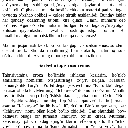
qo’lyozmaning sahifaga sig’may qolgan joylarini shartta olib
tashlabdi. Oqibatda jurnalda bosilib chiqqan material pati yulingan
tovuqqa o’xshab qolibdi – xulosa qirqib tashlanibdi. Bunday ishlar
har qanday odamning ta’bini xira qiladi. Ularni muharrir deb
bo’lmas. Agar o’shalar muharrir bo’lganida sahifaga sig’mayotgan
xulosani qaychilashdan avval sal bosh qotirishgan bo’lardi. Bu
muallif matniga hurmatsizlikdan boshqa narsa emas!
Matnni qisqartirish kerak bo’lsa, biz gapni, abzatsni emas, so’zlarni
qisqartirardik. Shunda muallifning fikri qolardi, matnning sopi
o’zidan chiqardi. Asarning umumiy ruhi ham buzilmasdi.
Sarlavha topish oson emas
Tahririyatning proza bo’limida ishlagan kezlarim, ko’plab
asarlarning nomlarini o’zgartirishga to’g’ri kelgan. Masalan,
namanganlik Turg’un Po’lat degan yozuvchimiz “Kurortda” degan
bir asar olib keldi. Men unga “Ichkuyov” deb nom qo’ydim. Muallif
rosa tortishdi, yoqa bo’g’ishish darajasigacha bordi. Oxiri: “Bor,
nashriyotda xohlagan nomingni qo’yib chiqaraver! Lekin jurnalda
asaring “Ichkuyov” bo’lib bosiladi”, dedim. Bir kun qarasam, asar
“Ichkuyov” nomi bilan kitob bo’lib chiqibdi. Gap shundaki, boy-
badavlat oilaga bir jurnalist ichkuyov bo’lib kiradi. Murosasi
kelishmay qolib, oiladagi qing’irliklarni fel`eton qiladi. Bu “ichki
yov” bo’lmay, nima bo’lsin? Jurnalist ham “ichki yov”, ham