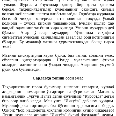
тушади. Журналга ёзувчилар ҳақида бир даста ҳангома
берсам, таҳририятдагилар қўлёзманинг саҳифага сиғмай
қолган жойларини шартта олиб ташлабди. Оқибатда журналда
босилиб чиққан материал пати юлинган товуққа ўхшаб
қолибди – хулоса қирқиб ташланибди. Бундай ишлар ҳар
қандай одамнинг таъбини хира қилади. Уларни муҳаррир деб
бўлмас. Агар ўшалар муҳаррир бўлганида саҳифага
сиғмаётган хулосани қайчилашдан аввал сал бош қотиришган
бўларди. Бу муаллиф матнига ҳурматсизликдан бошқа нарса
эмас!
Матнни қисқартириш керак бўлса, биз гапни, абзацни эмас,
сўзларни қисқартирардик. Шунда муаллифнинг фикри
қоларди, матннинг сопи ўзидан чиқарди. Асарнинг умумий
руҳи ҳам бузилмасди.
Сарлавҳа топиш осон эмас
Таҳририятнинг проза бўлимида ишлаган кезларим, кўплаб
асарларнинг номларини ўзгартиришга тўғри келган. Масалан,
наманганлик Турғун Пўлат деган ёзувчимиз “Курортда” деган
бир асар олиб келди. Мен унга “Ичкуёв” деб ном қўйдим.
Муаллиф роса тортишди, ёқа бўғишиш даражасигача борди.
Охири: “Бор, нашриётда хоҳлаган номингни қўйиб чиқаравер!
Лекин журналда асаринг “Ичкуёв” бўлиб босилади”, дедим.