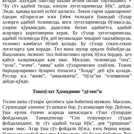
келади. Шундай пайтлар баъзан аёлим билан тортишамиз. У
“Бу сўз адабий тилда, изоҳли луғатларимизда йўқ”, дейди.
Энди, қанақа қилиб исбот қиласиз. Лекин гарчи одамларнинг
ёдидан кўтарилган эски ўзбек тилидаги ўшандай сўзлар
ҳозирги адабий тилимизда, янги луғатларимизда бўлмаса-да,
уларни қўрқмасдан, дадиллик билан адабиётга, адабий
асарларга киритавериш керак. Бу сўзлар луғатларимизда,
адабий тилимизда йўқ деб муомаладан чиқариб ташлайверсак,
тилимиз камбағал бўлиб қолади. Бу сўзлар секин-секин
луғатларга ҳам киради. Тил мана шулар орқали бойийди-да.
Ваҳоланки, бизнинг тил бойлигимиз ортиқ бўлса бордир, ҳеч
қайси халқникидан кам эмас. Масалан, тилимизда “опа”,
“хола”, “эгачи”, “амма” каби сўзларимизни олайлик. Тожик
биродарларимиз буларни ёппасига “Хоҳар” деб қўя қолади.
Руслар эса “жиян”, “амакивачча”, “бўла”ни “племянник”
дейди-қўяди.
Тошпўлат Ҳамиднинг “дўлоп”и
Тилни шева сўзлари ҳисобига ҳам бойитиш мумкин. Масалан,
Сурхондарё элининг ўз шеваси бор, ўз атамалари бор. Дейлик,
ўша ерлик ёзувчи асарида шевасидаги гўзал сўзлардан
фойдаланди. Танқидчилар “Сен тушунарсиз сўздан
фойдаландинг, бу сўз адабий тилда йўқ”, дея “уришиши”
керак эмас. Агар ўша сўз фойдали бўлса, изоҳ бериш керак.
Натижада адабий тил яна битта янги сўз билан бойийди. Ҳеч