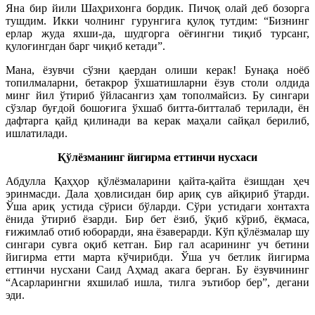
Яна бир йили Шаҳрихонга бордик. Пичоқ олай деб бозорга
тушдим. Икки чолнинг гурунгига қулоқ тутдим: “Бизнинг
ерлар жуда яхши-да, шудгорга оёғингни тиқиб турсанг,
қулоғингдан барг чиқиб кетади”.
Мана, ёзувчи сўзни қаердан олиши керак! Бунақа ноёб
топилмаларни, бетакрор ўхшатишларни ёзув столи олдида
минг йил ўтириб ўйласангиз ҳам тополмайсиз. Бу сингари
сўзлар буғдой бошоғига ўхшаб битта-битталаб терилади, ён
дафтарга қайд қилинади ва керак маҳали сайқал берилиб,
ишлатилади.
Қўлёзманинг йигирма еттинчи нусхаси
Абдулла Қаҳҳор қўлёзмаларини қайта-қайта ёзишдан ҳеч
эринмасди. Дала ҳовлисидан бир ариқ сув айқириб ўтарди.
Ўша ариқ устида сўриси бўларди. Сўри устидаги хонтахта
ёнида ўтириб ёзарди. Бир бет ёзиб, ўқиб кўриб, ёқмаса,
ғижимлаб отиб юборарди, яна ёзаверарди. Кўп қўлёзмалар шу
сингари сувга оқиб кетган. Бир гал асарининг уч бетини
йигирма етти марта кўчирибди. Ўша уч бетлик йигирма
еттинчи нусхани Саид Аҳмад акага берган. Бу ёзувчининг
“Асарларингни яхшилаб ишла, тилга эътибор бер”, дегани
эди.