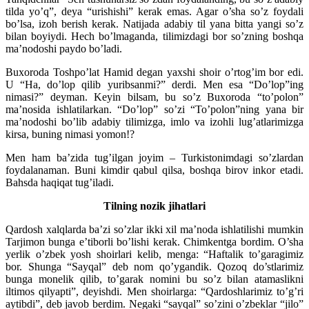
tilda yo’q”, deya “urishishi” kerak emas. Agar o’sha so’z foydali
bo’lsa, izoh berish kerak. Natijada adabiy til yana bitta yangi so’z
bilan boyiydi. Hech bo’lmaganda, tilimizdagi bor so’zning boshqa
ma’nodoshi paydo bo’ladi.
Buxoroda Toshpo’lat Hamid degan yaxshi shoir o’rtog’im bor edi.
U “Ha, do’lop qilib yuribsanmi?” derdi. Men esa “Do’lop”ing
nimasi?” deyman. Keyin bilsam, bu so’z Buxoroda “to’polon”
ma’nosida ishlatilarkan. “Do’lop” so’zi “To’polon”ning yana bir
ma’nodoshi bo’lib adabiy tilimizga, imlo va izohli lug’atlarimizga
kirsa, buning nimasi yomon!?
Men ham ba’zida tug’ilgan joyim – Turkistonimdagi so’zlardan
foydalanaman. Buni kimdir qabul qilsa, boshqa birov inkor etadi.
Bahsda haqiqat tug’iladi.
Tilning nozik jihatlari
Qardosh xalqlarda ba’zi so’zlar ikki xil ma’noda ishlatilishi mumkin
Tarjimon bunga e’tiborli bo’lishi kerak. Chimkentga bordim. O’sha
yerlik o’zbek yosh shoirlari kelib, menga: “Haftalik to’garagimiz
bor. Shunga “Sayqal” deb nom qo’ygandik. Qozoq do’stlarimiz
bunga monelik qilib, to’garak nomini bu so’z bilan atamaslikni
iltimos qilyapti”, deyishdi. Men shoirlarga: “Qardoshlarimiz to’g’ri
aytibdi”, deb javob berdim. Negaki “sayqal” so’zini o’zbeklar “jilo”