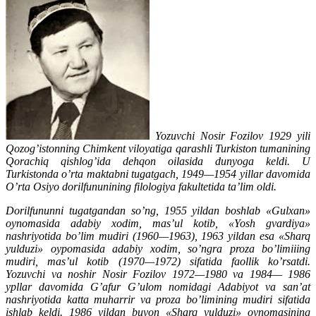
Yozuvchi Nosir Fozilov 1929 yili
Qozog’istonning Chimkent viloyatiga qarashli Turkiston tumanining
Qorachiq qishlog’ida dehqon oilasida dunyoga keldi. U
Turkistonda o’rta maktabni tugatgach, 1949—1954 yillar davomida
O’rta Osiyo dorilfununining filologiya fakultetida ta’lim oldi.
Dorilfununni tugatgandan so’ng, 1955 yildan boshlab «Gulxan»
oynomasida adabiy xodim, mas’ul kotib, «Yosh gvardiya»
nashriyotida bo’lim mudiri (1960—1963), 1963 yildan esa «Sharq
yulduzi» oypomasida adabiy xodim, so’ngra proza bo’limiiing
mudiri, mas’ul kotib (1970—1972) sifatida faollik ko’rsatdi.
Yozuvchi va noshir Nosir Fozilov 1972—1980 va 1984— 1986
ypllar davomida G’afur G’ulom nomidagi Adabiyot va san’at
nashriyotida katta muharrir va proza bo’limining mudiri sifatida
ishlab keldi. 1986 yildan buyon «Sharq yulduzi» oynomasining