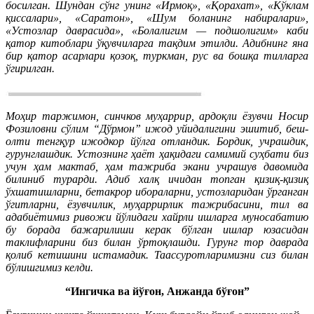
босилган. Шундан сўнг унинг «Ирмоқ», «Қорахат», «Кўклам
қиссалари», «Саратон», «Шум боланинг набиралари»,
«Устозлар даврасида», «Болалигим — подшолигим» каби
қатор китоблари ўқувчиларга тақдим этилди. Адибнинг яна
бир қатор асарлари қозоқ, туркман, рус ва бошқа тилларга
ўгирилган.
Моҳир таржимон, синчков муҳаррир, ардоқли ёзувчи Носир
Фозиловни сўлим “Дўрмон” ижод уйидалигини эшитиб, беш-
олти тенгқур ижодкор йўлга отландик. Бордик, учрашдик,
гурунглашдик. Устознинг ҳаёт ҳақидаги самимий суҳбати биз
учун ҳам мактаб, ҳам тажриба экани учрашув давомида
билиниб турарди. Адиб халқ ичидан топган қизиқ-қизиқ
ўхшатиш­ларни, бетакрор ибораларни, устозларидан ўрганган
ўгитларни, ёзувчилик, муҳаррирлик тажрибасини, тил ва
адабиётимиз ривожи йўлидаги хайрли ишларга муносабатию
бу борада бажарилиши керак бўлган ишлар юзасидан
таклифларини биз билан ўртоқлашди. Гурунг тор даврада
қолиб кетишини истамадик. Таассуротларимизни сиз билан
бўлишгимиз келди.
“Ингичка ва йўғон, Анжанда бўғон”