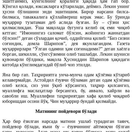
эшитганмиз, кўнгилнинг қоралиги ҳақида ҳам гап бор.
Кўнгил қолади, юксакларга кўтарилади, деймиз. Лекин унинг
ҳусни бўлишини энди эшитишим. Бирор нарсани билса-
билмаса, таваккалига қўллайвериш керак эмас. Бу ўринда
муҳаррир тузатаман деб аслида бузган. Бу – сўзни ҳис
қилмасликдан. Ўша мақолада бугунга келиб оқ еми чиқиб
кетган: “Имонингиз саломат бўлсин, жойингиз жаннатдан
бўлсин!” деган сўзлардан қочиб, оддийгина қилиб: “Биз сизни
соғиндик, домла Шарипов”, дея якунлагандим. Газета
муҳаррирлари “Ўлган одамни ҳам соғинадими?” деган хаёлга
борган, шекилли, сўнгсўзимни олиб ташлабди. Лекин шуниси
қувонарли бўлдики, мақола Ҳусниддин Шарипов ҳақидаги
китобда кўнглимдагидай бўлиб чоп этилди.
Яна бир гап. Таҳририятга унча-мунча одам қўлёзма кўтариб
келавермайди. Астойдил ёзувчи бўламан деган одам қўлёзма
олиб келса, сиз уни ўқиб кўрсангиз, таҳрир қилсангиз,
муаллифга маслаҳатлар берсангиз, бу, аввало, хайрли ва
савобли иш. Муаллифни таҳририятдан хафа қилиб чиқариб
юборишдан осони йўқ. Чин муҳаррир бундай қилмайди.
Матннинг пойдевори бўлади
Ҳар бир ёзилган нарсада матнни ушлаб турадиган таянч,
пойдевор бўлади, яъни бу – ёзувчининг айтмоқчи бўлган
гапи, хулосаси. Агар мана шу таянч бўлмаса, матн қулаб