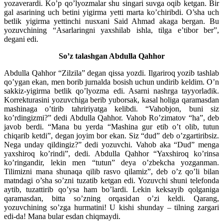
yozaverardi. Ko’p qo’lyozmalar shu singari suvga oqib ketgan. Bir
gal asarining uch betini yigirma yetti marta ko’chiribdi. O’sha uch
betlik yigirma yettinchi nusxani Said Ahmad akaga bergan. Bu
yozuvchining “Asarlaringni yaxshilab ishla, tilga e’tibor ber”,
degani edi.
So’z talashgan Abdulla Qahhor
Abdulla Qahhor “Zilzila” degan qissa yozdi. Ilgariroq yozib tashlab
qo’ygan ekan, men borib jurnalda bosish uchun undirib keldim. O’n
sakkiz-yigirma betlik qo’lyozma edi. Asarni nashrga tayyorladik.
Korrekturasini yozuvchiga berib yuborsak, kasal holiga qaramasdan
mashinaga o’tirib tahririyatga kelibdi. “Vahobjon, buni siz
ko’rdingizmi?” dedi Abdulla Qahhor. Vahob Ro’zimatov “ha”, deb
javob berdi. “Mana bu yerda “Mashina gur etib o’t olib, tutun
chiqarib ketdi”, degan joyim bor ekan. Siz “dud” deb o’zgartiribsiz.
Nega unday qildingiz?” dedi yozuvchi. Vahob aka “Dud” menga
yaxshiroq ko’rindi”, dedi. Abdulla Qahhor “Yaxshiroq ko’rinsa
ko’ringandir, lekin men “tutun” deya o’zbekcha yozganman.
Tilimizni mana shunaqa qilib rasvo qilamiz”, deb o’z qo’li bilan
matndagi o’sha so’zni tuzatib ketgan edi. Yozuvchi shuni telefonda
aytib, tuzattirib qo’ysa ham bo’lardi. Lekin keksayib qolganiga
qaramasdan, bitta so’zning orqasidan o’zi keldi. Qarang,
yozuvchining so’zga hurmatini! U kishi shunday – tilning zargari
edi-da! Mana bular esdan chiqmaydi.