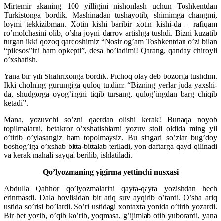
Mirtemir akaning 100 yilligini nishonlash uchun Toshkentdan
Turkistonga bordik. Mashinadan tushayotib, shimimga changmi,
loymi tekkizibman. Xotin kishi baribir xotin kishi-da – rafiqam
ro’molchasini olib, o’sha joyni darrov artishga tushdi. Bizni kuzatib
turgan ikki qozoq qardoshimiz “Nosir og’am Toshkentdan o’zi bilan
“pilesos”ini ham opkepti”, desa bo’ladimi! Qarang, qanday chiroyli
o’xshatish.
Yana bir yili Shahrixonga bordik. Pichoq olay deb bozorga tushdim.
Ikki cholning gurungiga quloq tutdim: “Bizning yerlar juda yaxshi-
da, shudgorga oyog’ingni tiqib tursang, qulog’ingdan barg chiqib
ketadi”.
Mana, yozuvchi so’zni qaerdan olishi kerak! Bunaqa noyob
topilmalarni, betakror o’xshatishlarni yozuv stoli oldida ming yil
o’tirib o’ylasangiz ham topolmaysiz. Bu singari so’zlar bug’doy
boshog’iga o’xshab bitta-bittalab teriladi, yon daftarga qayd qilinadi
va kerak mahali sayqal berilib, ishlatiladi.
Qo’lyozmaning yigirma yettinchi nusxasi
Abdulla Qahhor qo’lyozmalarini qayta-qayta yozishdan hech
erinmasdi. Dala hovlisidan bir ariq suv ayqirib o’tardi. O’sha ariq
ustida so’risi bo’lardi. So’ri ustidagi xontaxta yonida o’tirib yozardi.
Bir bet yozib, o’qib ko’rib, yoqmasa, g’ijimlab otib yuborardi, yana