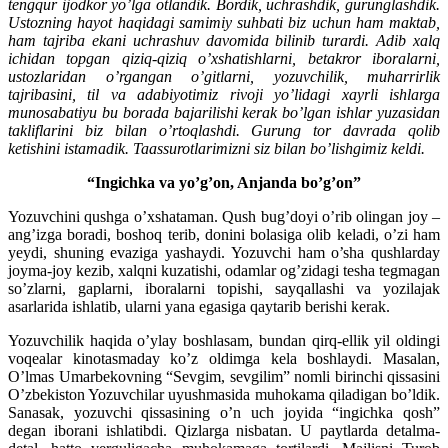
tengqur ijodkor yo’lga otlandik. Bordik, uchrashdik, gurunglashdik.
Ustozning hayot haqidagi samimiy suhbati biz uchun ham maktab,
ham tajriba ekani uchrashuv davomida bilinib turardi. Adib xalq
ichidan topgan qiziq-qiziq o’xshatish­larni, betakror iboralarni,
ustozlaridan o’rgangan o’gitlarni, yozuvchilik, muharrirlik
tajribasini, til va adabiyotimiz rivoji yo’lidagi xayrli ishlarga
munosabatiyu bu borada bajarilishi kerak bo’lgan ishlar yuzasidan
takliflarini biz bilan o’rtoqlashdi. Gurung tor davrada qolib
ketishini istamadik. Taassurotlarimizni siz bilan bo’lishgimiz keldi.
“Ingichka va yo’g’on, Anjanda bo’g’on”
Yozuvchini qushga o’xshataman. Qush bug’doyi o’rib olingan joy –
ang’izga boradi, boshoq terib, donini bolasiga olib keladi, o’zi ham
yeydi, shuning evaziga yashaydi. Yozuvchi ham o’sha qushlarday
joyma-joy kezib, xalqni kuzatishi, odamlar og’zidagi tesha tegmagan
so’zlarni, gaplarni, iboralarni topishi, sayqallashi va yozilajak
asarlarida ishlatib, ularni yana egasiga qaytarib berishi kerak.
Yozuvchilik haqida o’ylay boshlasam, bundan qirq-ellik yil oldingi
voqealar kinotasmaday ko’z oldimga kela boshlaydi. Masalan,
O’lmas Umarbekovning “Sevgim, sevgilim” nomli birinchi qissasini
O’zbekiston Yozuvchilar uyushmasida muhokama qiladigan bo’ldik.
Sanasak, yozuvchi qissasining o’n uch joyida “ingichka qosh”
degan iborani ishlatibdi. Qizlarga nisbatan. U paytlarda detalma-