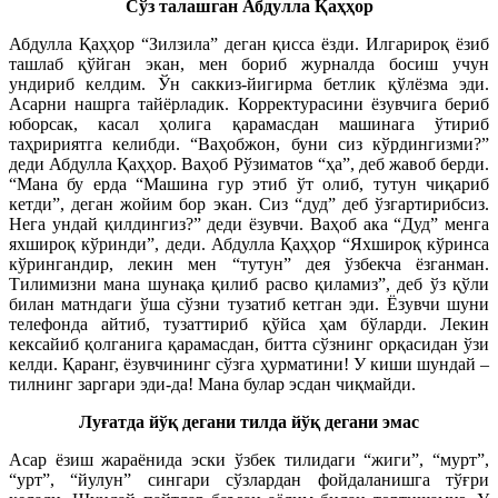
Сўз талашган Абдулла Қаҳҳор
Абдулла Қаҳҳор “Зилзила” деган қисса ёзди. Илгарироқ ёзиб
ташлаб қўйган экан, мен бориб журналда босиш учун
ундириб келдим. Ўн саккиз-йигирма бетлик қўлёзма эди.
Асарни нашрга тайёрладик. Корректурасини ёзувчига бериб
юборсак, касал ҳолига қарамасдан машинага ўтириб
таҳририятга келибди. “Ваҳобжон, буни сиз кўрдингизми?”
деди Абдулла Қаҳҳор. Ваҳоб Рўзиматов “ҳа”, деб жавоб берди.
“Мана бу ерда “Машина гур этиб ўт олиб, тутун чиқариб
кетди”, деган жойим бор экан. Сиз “дуд” деб ўзгартирибсиз.
Нега ундай қилдингиз?” деди ёзувчи. Ваҳоб ака “Дуд” менга
яхшироқ кўринди”, деди. Абдулла Қаҳҳор “Яхшироқ кўринса
кўрингандир, лекин мен “тутун” дея ўзбекча ёзганман.
Тилимизни мана шунақа қилиб расво қиламиз”, деб ўз қўли
билан матндаги ўша сўзни тузатиб кетган эди. Ёзувчи шуни
телефонда айтиб, тузаттириб қўйса ҳам бўларди. Лекин
кексайиб қолганига қарамасдан, битта сўзнинг орқасидан ўзи
келди. Қаранг, ёзувчининг сўзга ҳурматини! У киши шундай –
тилнинг заргари эди-да! Мана булар эсдан чиқмайди.
Луғатда йўқ дегани тилда йўқ дегани эмас
Асар ёзиш жараёнида эски ўзбек тилидаги “жиги”, “мурт”,
“урт”, “йулун” сингари сўзлардан фойдаланишга тўғри