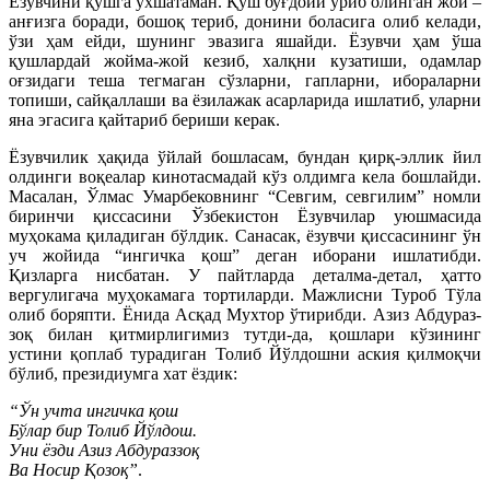
Ёзувчини қушга ўхшатаман. Қуш буғдойи ўриб олинган жой –
анғизга боради, бошоқ териб, донини боласига олиб келади,
ўзи ҳам ейди, шунинг эвазига яшайди. Ёзувчи ҳам ўша
қушлардай жойма-жой кезиб, халқни кузатиши, одамлар
оғзидаги теша тегмаган сўзларни, гапларни, ибораларни
топиши, сайқаллаши ва ёзилажак асарларида ишлатиб, уларни
яна эгасига қайтариб бериши керак.
Ёзувчилик ҳақида ўйлай бошласам, бундан қирқ-эллик йил
олдинги воқеалар кинотасмадай кўз олдимга кела бошлайди.
Масалан, Ўлмас Умарбековнинг “Севгим, севгилим” номли
биринчи қиссасини Ўзбекистон Ёзувчилар уюшмасида
муҳокама қиладиган бўлдик. Санасак, ёзувчи қиссасининг ўн
уч жойида “ингичка қош” деган иборани ишлатибди.
Қизларга нисбатан. У пайтларда деталма-детал, ҳатто
вергулигача муҳокамага тортиларди. Мажлисни Туроб Тўла
олиб боряпти. Ёнида Асқад Мухтор ўтирибди. Азиз Абдураз­
зоқ билан қитмирлигимиз тутди-да, қошлари кўзининг
устини қоплаб турадиган Толиб Йўлдошни аския қилмоқчи
бўлиб, президиумга хат ёздик:
“Ўн учта ингичка қош
Бўлар бир Толиб Йўлдош.
Уни ёзди Азиз Абдураззоқ
Ва Носир Қозоқ”
.