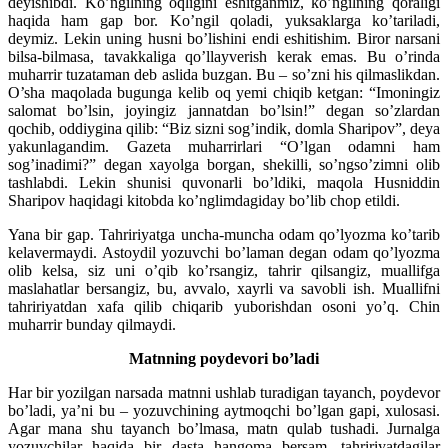
deyishibdi. Ko’ngilning oqligini eshitganmiz, ko’ngilning qoraligi
haqida ham gap bor. Ko’ngil qoladi, yuksaklarga ko’tariladi,
deymiz. Lekin uning husni bo’lishini endi eshitishim. Biror narsani
bilsa-bilmasa, tavakkaliga qo’llayverish kerak emas. Bu o’rinda
muharrir tuzataman deb aslida buzgan. Bu – so’zni his qilmaslikdan.
O’sha maqolada bugunga kelib oq yemi chiqib ketgan: “Imoningiz
salomat bo’lsin, joyingiz jannatdan bo’lsin!” degan so’zlardan
qochib, oddiygina qilib: “Biz sizni sog’indik, domla Sharipov”, deya
yakunlagandim. Gazeta muharrirlari “O’lgan odamni ham
sog’inadimi?” degan xayolga borgan, shekilli, so’ngso’zimni olib
tashlabdi. Lekin shunisi quvonarli bo’ldiki, maqola Husniddin
Sharipov haqidagi kitobda ko’nglimdagiday bo’lib chop etildi.
Yana bir gap. Tahririyatga uncha-muncha odam qo’lyozma ko’tarib
kelavermaydi. Astoydil yozuvchi bo’laman degan odam qo’lyozma
olib kelsa, siz uni o’qib ko’rsangiz, tahrir qilsangiz, muallifga
maslahatlar bersangiz, bu, avvalo, xayrli va savobli ish. Muallifni
tahririyatdan xafa qilib chiqarib yuborishdan osoni yo’q. Chin
muharrir bunday qilmaydi.
Matnning poydevori bo’ladi
Har bir yozilgan narsada matnni ushlab turadigan tayanch, poydevor
bo’ladi, ya’ni bu – yozuvchining aytmoqchi bo’lgan gapi, xulosasi.
Agar mana shu tayanch bo’lmasa, matn qulab tushadi. Jurnalga
yozuvchilar haqida bir dasta hangoma bersam, tahririyatdagilar