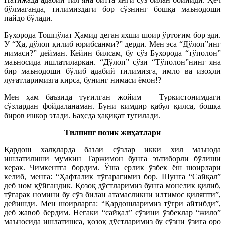
бўлмаганда, тилимиздаги бор сўзнинг бошқа маънодоши
пайдо бўлади.
Бухорода Тошпўлат Ҳамид деган яхши шоир ўртоғим бор эди.
У “Ҳа, дўлоп қилиб юрибсанми?” дерди. Мен эса “Дўлоп”инг
нимаси?” дейман. Кейин билсам, бу сўз Бухорода “тўполон”
маъносида ишлатиларкан. “Дўлоп” сўзи “Тўполон”нинг яна
бир маънодоши бўлиб адабий тилимизга, имло ва изоҳли
луғатларимизга кирса, бунинг нимаси ёмон!?
Мен ҳам баъзида туғилган жойим – Туркистонимдаги
сўзлардан фойдаланаман. Буни кимдир қабул қилса, бошқа
биров инкор этади. Баҳсда ҳақиқат туғилади.
Тилнинг нозик жиҳатлари
Қардош халқларда баъзи сўзлар икки хил маънода
ишлатилиши мумкин Таржимон бунга эътиборли бўлиши
керак. Чимкентга бордим. Ўша ерлик ўзбек ёш шоирлари
келиб, менга: “Ҳафталик тўгарагимиз бор. Шунга “Сайқал”
деб ном қўйгандик. Қозоқ дўстларимиз бунга монелик қилиб,
тўгарак номини бу сўз билан атамасликни илтимос қиляпти”,
дейишди. Мен шоирларга: “Қардошларимиз тўғри айтибди”,
деб жавоб бердим. Негаки “сайқал” сўзини ўзбеклар “жило”
маъносида ишлатишса, қозоқ дўстларимиз бу сўзни ўзига оро