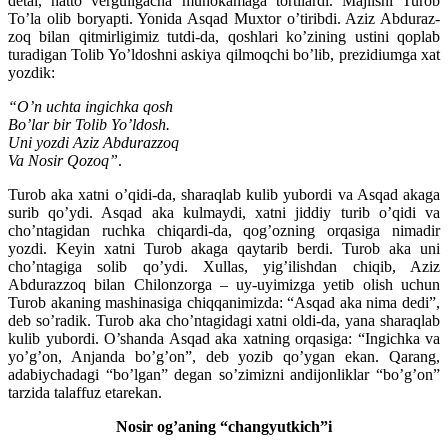
detal, hatto verguligacha muhokamaga tortilardi. Majlisni Turob
To’la olib boryapti. Yonida Asqad Muxtor o’tiribdi. Aziz Abduraz­
zoq bilan qitmirligimiz tutdi-da, qoshlari ko’zining ustini qoplab
turadigan Tolib Yo’ldoshni askiya qilmoqchi bo’lib, prezidiumga xat
yozdik:
“O’n uchta ingichka qosh
Bo’lar bir Tolib Yo’ldosh.
Uni yozdi Aziz Abdurazzoq
Va Nosir Qozoq”
.
Turob aka xatni o’qidi-da, sharaqlab kulib yubordi va Asqad akaga
surib qo’ydi. Asqad aka kulmaydi, xatni jiddiy turib o’qidi va
cho’ntagidan ruchka chiqardi-da, qog’ozning orqasiga nimadir
yozdi. Keyin xatni Turob akaga qaytarib berdi. Turob aka uni
cho’ntagiga solib qo’ydi. Xullas, yig’ilishdan chiqib, Aziz
Abdurazzoq bilan Chilonzorga – uy-uyimizga yetib olish uchun
Turob akaning mashinasiga chiqqanimizda: “Asqad aka nima dedi”,
deb so’radik. Turob aka cho’ntagidagi xatni oldi-da, yana sharaqlab
kulib yubordi. O’shanda Asqad aka xatning orqasiga: “Ingichka va
yo’g’on, Anjanda bo’g’on”, deb yozib qo’ygan ekan. Qarang,
adabiychadagi “bo’lgan” degan so’zimizni andijonliklar “bo’g’on”
tarzida talaffuz etarekan.
Nosir og’aning “changyutkich”i