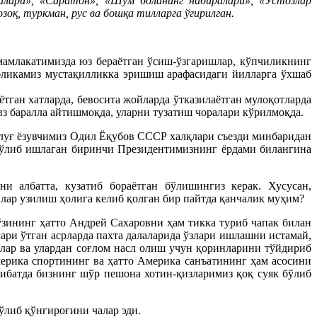
салари», «Саратон», «Шум боланинг набиралари», «Устозлар
оқ, туркман, рус ва бошқа тилларга ўгирилган.
 мамлакатимизда юз бераётган ўсиш-ўзгаришлар, кўпчиликнинг
убликамиз мустақилликка эришиш арафасидаги йилларга ўхшаб
тган хатларда, бевосита жойларда ўтказилаётган мулоқотларда
з баралла айтишмоқда, уларни тузатиш чоралари кўрилмоқда.
Улуғ ёзувчимиз Одил Ёқубов СССР халқлари съезди минбаридан
бўлиб ишлаган биринчи Президентимизнинг ёрдами билангина
и албатта, кузатиб бораётган бўлишингиз керак. Хусусан,
лар узилиш ҳолига келиб қолган бир пайтда қанчалик муҳим?
зининг ҳатто Андрей Сахаровни ҳам тикка туриб чапак билан
ри ўтган асрларда пахта далаларида ўзлари ишлашни истамай,
илар ва улардан соғлом насл олиш учун қоринларини тўйдириб
мерика спортининг ва ҳатто Америка санъатининг ҳам асосини
ибатда бизнинг шўр пешона хотин-қизларимиз қоқ суяк бўлиб
бўлиб қўнғироғини чалар эди.