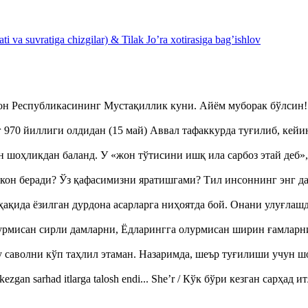
 va suvratiga chizgilar) & Tilak Jo’ra xotirasiga bag’ishlov
тон Республикасининг Мустақиллик куни. Айём муборак бўлси
970 йиллиги олдидан (15 май) Аввал тафаккурда туғилиб, кейи
оҳликдан баланд. У «жон тўтисини ишқ ила сарбоз этай деб
кон беради? Ўз қафасимизни яратишгами? Тил инсоннинг энг д
ақида ёзилган дурдона асарларга ниҳоятда бой. Онани улуғла
урмисан сирли дамларни, Ёдларингга олурмисан ширин ғамларн
аволни кўп таҳлил этаман. Назаримда, шеър туғилиши учун 
ezgan sarhad itlarga talosh endi... She’r / Кўк бўри кезган сарҳад 