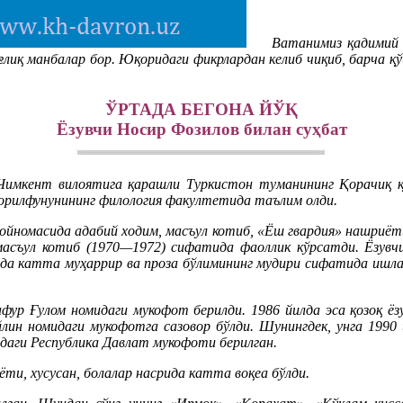
Ватанимиз қадимий 
боғлиқ манбалар бор. Юқоридаги фикрлардан келиб чиқиб, барча 
ЎРТАДА БЕГОНА ЙЎҚ
Ёзувчи Носир Фозилов билан суҳбат
мкент вилоятига қарашли Туркистон туманининг Қорачиқ қиш
орилфунунининг филология факултетида таълим олди.
 ойномасида адабий ходим, масъул котиб, «Ёш гвардия» нашриёт
, масъул котиб (1970—1972) сифатида фаоллик кўрсатди. Ёзув
а катта муҳаррир ва проза бўлимининг мудири сифатида ишлаб
фур Ғулом номидаги мукофот берилди. 1986 йилда эса қозоқ ё
ин номидаги мукофотга сазовор бўлди. Шунингдек, унга 1990
идаги Республика Давлат мукофоти берилган.
ти, хусусан, болалар насрида катта воқеа бўлди.