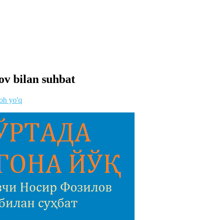
ov bilan suhbat
oh yo'q