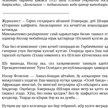
Адибнинг биринчи ҳикояси 1953 йили «Ленин учқуни»да бос
даврасида», «Болалигим — подшолигим» каби қатор китоблари ў
Журналист: – Тарих ғилдираги айланиб ўтаверади, деб ўйлар
кўтаринки кайфияти, баъзиларнинг эса кечаётган воқеалард
кетмоқда.
Мамлакатимиз раҳбарининг саъй-ҳаракатлари билан ташкил эти
одамлар йиллар мобайнида юрак қатларида тўпланиб қолган да
Ўша биз оғзимизнинг суви қочиб гапирадиган Горбачёвнинг қ
гапириш учун йигирма кунлаб кутган. Охирида орага ўша п
тарихий нутқини сўзлаш имконига эга бўлгани кўпчиликка но
Шу маънода, Носир ака, сиз халқимизнинг таниқли адибла
Президентимизнинг Ўрта Осиёдаги республикалараро ҳамкорли
Носир Фозилов: — Аввал-бошдан айтайин, бу алоқаларни тик
маъқуллашга ундаган ўша машҳур нутқи ҳақида «Осий банда» 
Африкадан минглаб, ўн минглаб негрларни қўл-оёқларига киш
боқдилар. Оқибатда Америкада бўйлари икки метр ва ҳатто и
ташкил этади. Хўш, биз нима қилдик? Биз бу шафқатсиз меҳ
қолдилар. Уларда на кўкрак бор ва на думба…
Нутқим шу ерга келганида зал бир тебраниб, жўр кулги янгради