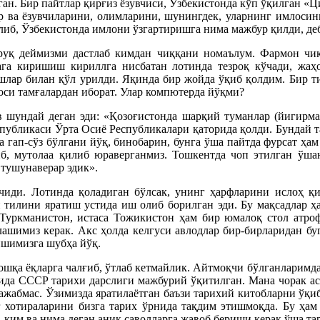
лган. Бир пайтлар қирғиз ёзувчиси, Ўзбекистонда кўп ўқилган
ир ва ёзувчиларини, олимларини, шунингдек, уларнинг имлосин
либ, Ўзбекистонда имлони ўзгартиришга нима мажбур қилди, де
уқ деймизми дастлаб кимдан чиққани номаълум. Фармон чиққ
га киришиш кириллга нисбатан лотинда тезроқ кўчади, жаҳо
шлар билан қўл урилди. Яқинда бир жойда ўқиб қолдим. Бир 
си тамғалардан иборат. Улар компютерда йўқми?
в шундай деган эди: «Қозоғистонда шарқий туманлар (йигирма
публикаси Ўрта Осиё Республикалари қаторида қолди. Бундай 
а гап-сўз бўлгани йўқ, бинобарин, бунга ўша пайтда фурсат ҳа
б, мутолаа қилиб юраверганмиз. Тошкентда чоп этилган ўшан
тушунаверар эдик».
чиди. Лотинда қоладиган бўлсак, унинг ҳарфларини ислоҳ қи
 тилини яратиш устида иш олиб борилган эди. Бу мақсадлар ҳа
 Туркманистон, истаса Тожикистон ҳам бир юмалоқ стол атро
шимиз керак. Акс ҳолда келгуси авлодлар бир-бирларидан бу
лишимизга шубҳа йўқ.
бошқа ёқларга чалғиб, ўтлаб кетмайлик. Айтмоқчи бўлганларимда
рида СССР тарихи дарслиги мажбурий ўқитилган. Мана чорак аср
 ажабмас. Ўзимизда яратилаётган баъзи тарихий китобларни ўқи
нг хотираларини бизга тарих ўрнида тақдим этишмоқда. Бу ҳам
й, ким ва нима деган аниқ саволларга жавоб бериши керак ўша т