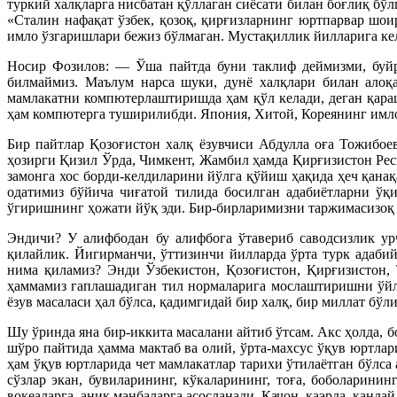
туркий халқларга нисбатан қўллаган сиёсати билан боғлиқ бў
«Сталин нафақат ўзбек, қозоқ, қирғизларнинг юртпарвар шо
имло ўзгаришлари бежиз бўлмаган. Мустақиллик йилларига ке
Носир Фозилов: — Ўша пайтда буни таклиф деймизми, буйр
билмаймиз. Маълум нарса шуки, дунё халқлари билан алоқа
мамлакатни компютерлаштиришда ҳам қўл келади, деган қара
ҳам компютерга туширилибди. Япония, Хитой, Кореянинг имло
Бир пайтлар Қозоғистон халқ ёзувчиси Абдулла оға Тожибое
ҳозирги Қизил Ўрда, Чимкент, Жамбил ҳамда Қирғизистон Рес
замонга хос борди-келдиларини йўлга қўйиш ҳақида ҳеч қанақ
одатимиз бўйича чиғатой тилида босилган адабиётларни ўқи
ўгиришнинг ҳожати йўқ эди. Бир-бирларимизни таржимасизоқ 
Эндичи? У алифбодан бу алифбога ўтавериб саводсизлик ур
қилайлик. Йигирманчи, ўттизинчи йилларда ўрта турк адабий
нима қиламиз? Энди Ўзбекистон, Қозоғистон, Қирғизистон,
ҳаммамиз гаплашадиган тил нормаларига мослаштиришни ўйла
ёзув масаласи ҳал бўлса, қадимгидай бир халқ, бир миллат бў
Шу ўринда яна бир-иккита масалани айтиб ўтсам. Акс ҳолда, 
шўро пайтида ҳамма мактаб ва олий, ўрта-махсус ўқув юртла
ҳам ўқув юртларида чет мамлакатлар тарихи ўтилаётган бўлса
сўзлар экан, бувиларининг, кўкаларининг, тоға, боболарини
воқеаларга, аниқ манбаларга асосланади. Қачон, қаэрда, қанда