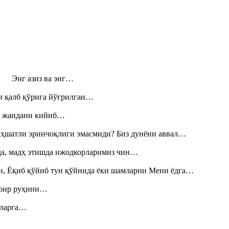
н! Энг азиз ва энг…
н қалб қўрига йўғрилган…
», жандани кийиб…
аҳшатли эринчоқлиги эмасмиди? Биз дунёни аввал…
шда, мадҳ этишда ижодкорларимиз чин…
и, Ёқиб қўйиб тун қўйнида ёки шамларни Мени ёдга…
шоир руҳини…
итларга…