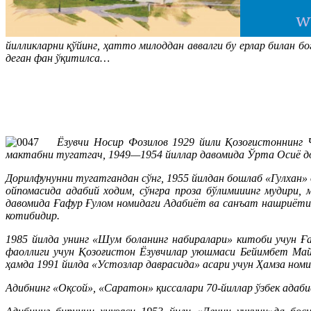
йилликларни қўйинг, ҳатто милоддан аввалги бу ерлар билан 
деган фан ўқитилса…
Ёзувчи Носир Фозилов 1929 йили Қозоғистоннинг Чи
мактабни тугатгач, 1949—1954 йиллар давомида Ўрта Осиё д
Дорилфунунни тугатгандан сўнг, 1955 йилдан бошлаб «Гулхан»
ойпомасида адабий ходим, сўнгра проза бўлимииинг мудири
давомида Ғафур Ғулом номидаги Адабиёт ва санъат нашриётид
котибидир.
1985 йилда унинг «Шум боланинг набиралари» китоби учун Ға
фаоллиги учун Қозоғистон Ёзувчилар уюшмаси Бейимбет Майл
ҳамда 1991 йилда «Устозлар даврасида» асари учун Ҳамза ном
Адибнинг «Оқсой», «Саратон» қиссалари 70-йиллар ўзбек адабиё