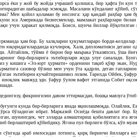
орса ёки у жой бу жойда учрашиб қолишса, бир ҳафта ўн кун т
нтирадиган шабадалар эсмоқда. Масалани кўндаланг қўйиб, сў
има? Мен қойил қоламан бу инсонга: ҳар қандай раҳбар ҳам б
куни эса Америкада бизнесменлар, мамлакат раҳбарлари билан 
нақи учун ҳаракат қилмоқда. Боиси, шунча йиллар йўқотилган 
туркманда ҳам бор. Бу халқларни ҳукуматлараро борди-келдилар 
ати юқоридагиларданда кучлироқ. Халқ дипломатияси дегани од
ди. Айтайлик, тўйми ё бирон бир маърака ўтказяпсиз, ўша йи
рларнинг бир-бирларига эътиборлари жуда улуғ саналади. Бун
з у кишига «Эл-юрт ҳурмати» орденини тақиб қўяр экан, Нур
рматига сазовор бўлиш мен учун ўта қадрли, деган гапларини 
ўлган эътиборни кучайтиришимиз лозим. Тарихда Ойбек, ўафур 
 иноқлик мавжуд эди. ўафур ўулом вафот этганида Собит оқсо
ишади.
едингизу, фикрингизни давом эттирмасдан, бошқа мавзуга ўтиб 
угунги кунда бир-бирларига янада яқинлашмоқда. Олайлик, Ев
ўрса бўладиган ибрат. Марказий Осиёда бешта давлат бор. 
ган, шунингдек, чет элларда алмаштириш қобилиятига эга ягон
либ бирлаштириб қўйибдику. Ягона пул бирлиги бўлса, кўп муа
 сўнгида араб имлосидан лотинга, қирқ биринчи йилларга ке