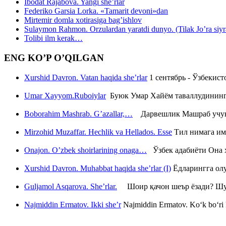
Ibodat Rajabova. Yangi she’rlar
Federiko Garsia Lorka. «Tamarit devoni»dan
Mirtemir domla xotirasiga bag’ishlov
Sulaymon Rahmon. Orzulardan yaratdi dunyo. (Tilak Jo’ra siyrati
Tolibi ilm kerak…
ENG KO’P O’QILGAN
Xurshid Davron. Vatan haqida she’rlar
1 сентябрь - Ўзбекис
Umar Xayyom.Ruboiylar
Буюк Умар Хайём таваллудининг 
Boborahim Mashrab. G’azallar,…
Дарвешлик Машраб учун ш
Mirzohid Muzaffar. Hechlik va Hellados. Esse
Тил нимага им
Onajon. O’zbek shoirlarining onaga…
Ўзбек адабиёти Она ҳ
Xurshid Davron. Muhabbat haqida she’rlar (I)
Ёдларингга ол
Guljamol Asqarova. She’rlar.
Шоир қачон шеър ёзади? Шу с
Najmiddin Ermatov. Ikki she’r
Najmiddin Ermatov. Ko‘k bo‘ri k