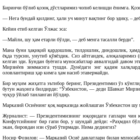
Биринчи бўлиб қозоқ дўстларимиз чопиб келишди ёнимга. Қо
— Нега бундай қилдинг, ҳали уч минут вақтинг бор эдику, – де
Кейин етиб келган Ўлжас эса:
—Майли, шу ҳам етарли бўлди, — деб менга тасалли берди”.
Мана буни ҳақиқий қардошлик, тилдошлик, диндошлик, ҳамда
ёқда турсин, унутиб қўяёздик. Сиз айтгандек, алоқаларими
келган эди. Бундан буёғига муносабатлар аввалгидай давом 
Мирзиёев зиммасига тушди. Дунёдаги энг қадим халқлард
оловлантириш ҳар кимга ҳам насиб этавермайди.
Бир муҳим жиҳатга эътибор беринг, Президентимиз ўз кўнгл
бутун жаҳонга билдирди: “Ўзбекистон, — деди Шавкат Мирзиё
чуқур ўйлаб танланган йўлдир.
Марказий Осиёнинг қоқ марказида жойлашган Ўзбекистон шу м
Журналист: — Президентимизнинг юқоридаги гаплари чин юр
Конфутсийнинг бир гапи бор, у шундай дейди: «Раҳмдил бў
экан, бировдан изн сўраб ўтирмади. Нима дедингиз?
Носир Фозилов: — Марказий Осиё давлатлари билан муносабат