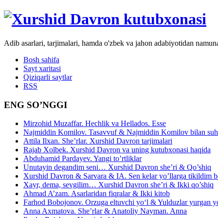
Adib asarlari, tarjimalari, hamda o'zbek va jahon adabiyotidan namun
Bosh sahifa
Sayt xaritasi
Qiziqarli saytlar
RSS
ENG SO’NGGI
Mirzohid Muzaffar. Hechlik va Hellados. Esse
Najmiddin Komilov. Tasavvuf & Najmiddin Komilov bilan suhb
Attila Ilxan. She’rlar. Xurshid Davron tarjimalari
Rajab Xolbek. Xurshid Davron va uning kutubxonasi haqida
Abduhamid Pardayev. Yangi to’rtliklar
Unutayin degandim seni… Xurshid Davron she’ri & Qo’shiq
Xurshid Davron & Sarvara & IA. Sen kelar yo’llarga tikildim
Xayr, dema, sevgilim… Xurshid Davron she’ri & Ikki qo’shiq
Ahmad A’zam. Asarlaridan fiqralar & Ikki kitob
Farhod Bobojonov. Orzuga eltuvchi yo‘l & Yulduzlar yurgan y
Anna Axmatova. She’rlar & Anatoliy Nayman. Anna