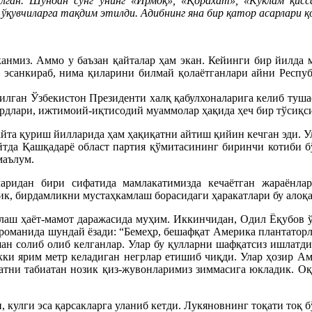
илган. Шундан сўнг унинг «Ирмоқ», «Қорахат», «Кўклам қис
қувчиларга тақдим этилди. Адибнинг яна бир қатор асарлари қоз
канмиз. Аммо у баъзан қайталар ҳам экан. Кейинги бир йилда
ан эсанкираб, нима қиларини билмай қолаётганлари айни Респ
лган Ўзбекистон Президенти халқ қабулхоналарига келиб тушаё
рдлари, ижтимоий-иқтисодий муаммолар ҳақида ҳеч бир тўсиқси
айта қуриш йилларида ҳам ҳақиқатни айтиш қийин кечган эди. 
айтда Қашқадарё област партия қўмитасининг биринчи котиби 
маълум.
ридан бири сифатида мамлакатимизда кечаётган жараёнларн
к, бирдамликни мустаҳкамлаш борасидаги ҳаракатлари бу алоқа
лаш ҳаёт-мамот даражасида муҳим. Иккинчидан, Одил Ёқубов ў
романида шундай ёзади: “Бемеҳр, бешафқат Америка плантаторла
ан солиб олиб келганлар. Улар бу қулларни шафқатсиз ишлатд
кки ярим метр келадиган негрлар етишиб чиқди. Улар ҳозир А
натни табиатан нозик қиз-жувонларимиз зиммасига юкладик. Оқ
, кулги эса қарсакларга уланиб кетди. Лукяновнинг тоқати тоқ 