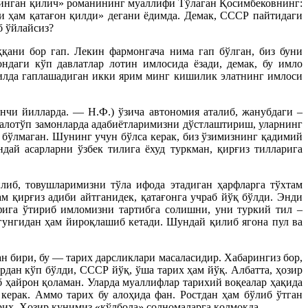
 «Цинган қилич» романининг муаллифи Тўлаган Қосимбековнинг:
и ҳам қатағон қилди» дегани ёдимда. Демак, СССР пайтидаги
б ўйлайсиз?
ани бор гап. Лекин фармонгача нима гап бўлган, биз буни
ндаги кўп давлатлар лотин имлосида ёзади, демак, бу имло
тилда гаплашадиган икки ярим минг кишилик элатнинг имлоси
нчи йилларда. — Н.Ф.) ўзича автономия аталиб, жанубдаги –
талотўп замонларда адабиётларимизни дўстлаштириш, уларнинг
м бўлмаган. Шунинг учун бўлса керак, биз ўзимизнинг қадимий
дай асарларни ўзбек тилига ёхуд туркман, қирғиз тилларига
либ, товушларимизни тўла ифода этадиган ҳарфларга тўхтам
м қирғиз адиби айтганидек, қатағонга учраб йўқ бўлди. Энди
фига ўтириб имломизни тартибга солишни, уни туркий тил –
гунгидан ҳам йироқлашиб кетади. Шундай қилиб ягона пул ва
н бири, бу — тарих дарсликлари масаласидир. Хабарингиз бор,
дан кўп бўлди, СССР йўқ, ўша тарих ҳам йўқ. Албатта, ҳозир
б ҳайрон қоламан. Уларда муаллифлар тарихий воқеалар ҳақида
 керак. Аммо тарих бу алоҳида фан. Ростдан ҳам бўлиб ўтган
арих. Ҳозир кунимиз «қўлбола» солномаларга қолмоқда.