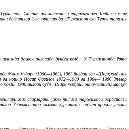
Туркистон ўзининг шон-шавкатли тарихига эга. Кейинги минг
қўшни давлатлар ўқув юртларида «Туркистон ёки Турон тарихи»
лоғида деҳқон оиласида дунёга келди. У Туркистонда ўрта
ида бўлим мудири (1960—1963), 1963 йилдан эса «Шарқ юлдузи»
чи ва ношир Носир Фозилов 1972—1980 ва 1984— 1986 йпллар
 келди. 1986 йилдан буён «Шарқ юлдузи» ойномасининг масъул
зувчиларишгаг асарларини ўзбек тилига таржимаси борасидаги
 йилда Ўзбекистонда хизмат кўрсатган санъат арбоби унвони