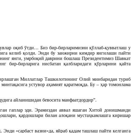
сувлар оқиб ўтди… Биз бир-бирларимизни қўллаб-қувватлаш у
олига келиб қолди. Энди бу занжирни кимдир янгилаши пайти
ларнинг янги, умрбоқий даврини бошлаш Президентимиз Шавкат
нг бир-бирларига нисбатан қалбларидаги қўрларини қайта
д Бирлашган Миллатлар Ташкилотининг Олий минбаридан туриб
минтақасига устувор аҳамият қаратмоқда. Бу – ҳар томонлама
дудига айланишидан бевосита манфаатдордир”.
ган гаплар эди. Эрамиздан аввал яшаган Хитой донишманди
дошлари, қардошлари билан алоқани мустаҳкамлашга киришар
 Энди «сарбаст вазни»да, яйраб қадам ташлаш пайти келганга