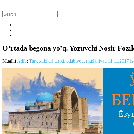
O’rtada begona yo’q. Yozuvchi Nosir Fozil
Muallif
Adib
:
Turk xalqlari tarixi, adabiyoti, madaniyati
11.11.2017
iz