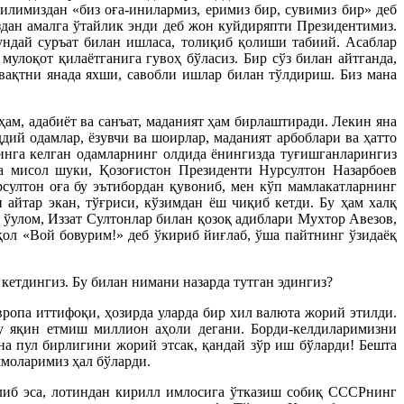
илимиздан «биз оға-инилармиз, еримиз бир, сувимиз бир» деб
здан амалга ўтайлик энди деб жон куйдиряпти Президентимиз.
ундай суръат билан ишласа, толиқиб қолиши табиий. Асаблар
мулоқот қилаётганига гувоҳ бўласиз. Бир сўз билан айтганда,
вақтни янада яхши, савобли ишлар билан тўлдириш. Биз мана
ҳам, адабиёт ва санъат, маданият ҳам бирлаштиради. Лекин яна
дий одамлар, ёзувчи ва шоирлар, маданият арбоблари ва ҳатто
ғинга келган одамларнинг олдида ёнингизда туғишганларингиз
га мисол шуки, Қозоғистон Президенти Нурсултон Назарбоев
султон оға бу эътибордан қувониб, мен кўп мамлакатларнинг
айтар экан, тўғриси, кўзимдан ёш чиқиб кетди. Бу ҳам халқ
ўулом, Иззат Султонлар билан қозоқ адиблари Мухтор Авезов,
қол «Вой бовурим!» деб ўкириб йиғлаб, ўша пайтнинг ўзидаёқ
кетдингиз. Бу билан нимани назарда тутган эдингиз?
ропа иттифоқи, ҳозирда уларда бир хил валюта жорий этилди.
Бу яқин етмиш миллион аҳоли дегани. Борди-келдиларимизни
а пул бирлигини жорий этсак, қандай зўр иш бўларди! Бешта
ммоларимиз ҳал бўларди.
либ эса, лотиндан кирилл имлосига ўтказиш собиқ СССРнинг