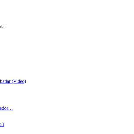
alar
atlar (Video)
 bedor…
o`l