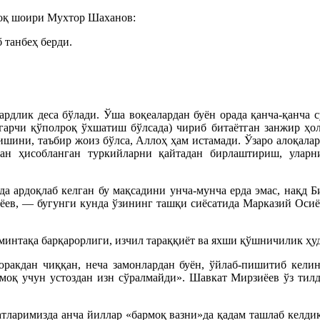
зоқ шоири Мухтор Шаханов:
б танбеҳ берди.
рдлик деса бўлади. Ўша воқеалардан буён орада қанча-қанча 
з (гарчи қўполроқ ўхшатиш бўлсада) чириб битаётган занжир ҳ
этишини, таъбир жоиз бўлса, Аллоҳ ҳам истамади. Ўзаро алоқа
ан ҳисобланган туркийларни қайтадан бирлаштириш, уларни
ида ардоқлаб келган бу мақсадини унча-мунча ерда эмас, нақ
ев, — бугунги кунда ўзининг ташқи сиёсатида Марказий Осиё 
интақа барқарорлиги, изчил тараққиёт ва яхши қўшничилик ҳу
акдан чиққан, неча замонлардан буён, ўйлаб-пишитиб келин
лмоқ учун устоздан изн сўралмайди». Шавкат Мирзиёев ўз тил
ларимизда анча йиллар «бармоқ вазни»да қадам ташлаб келдик.