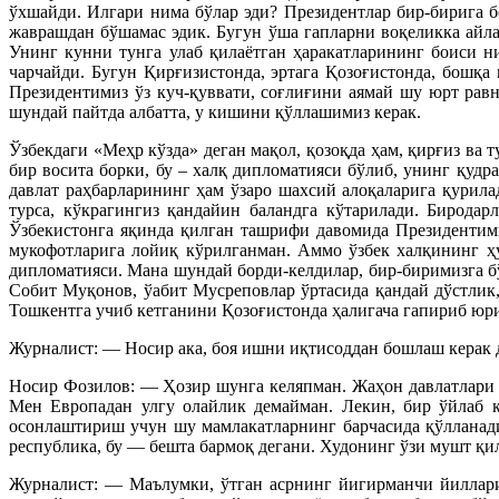
ўхшайди. Илгари нима бўлар эди? Президентлар бир-бирига б
жаврашдан бўшамас эдик. Бугун ўша гапларни воқеликка айла
Унинг кунни тунга улаб қилаётган ҳаракатларининг боиси н
чарчайди. Бугун Қирғизистонда, эртага Қозоғистонда, бошқа 
Президентимиз ўз куч-қуввати, соғлиғини аямай шу юрт рав
шундай пайтда албатта, у кишини қўллашимиз керак.
Ўзбекдаги «Меҳр кўзда» деган мақол, қозоқда ҳам, қирғиз ва 
бир восита борки, бу – халқ дипломатияси бўлиб, унинг қудр
давлат раҳбарларининг ҳам ўзаро шахсий алоқаларига қурила
турса, кўкрагингиз қандайин баландга кўтарилади. Бирода
Ўзбекистонга яқинда қилган ташрифи давомида Президентими
мукофотларига лойиқ кўрилганман. Аммо ўзбек халқининг ҳу
дипломатияси. Мана шундай борди-келдилар, бир-биримизга б
Собит Муқонов, ўабит Мусреповлар ўртасида қандай дўстлик,
Тошкентга учиб кетганини Қозоғистонда ҳалигача гапириб юр
Журналист: — Носир ака, боя ишни иқтисоддан бошлаш керак д
Носир Фозилов: — Ҳозир шунга келяпман. Жаҳон давлатлари б
Мен Европадан улгу олайлик демайман. Лекин, бир ўйлаб к
осонлаштириш учун шу мамлакатларнинг барчасида қўлланади
республика, бу — бешта бармоқ дегани. Худонинг ўзи мушт қи
Журналист: — Маълумки, ўтган асрнинг йигирманчи йиллари