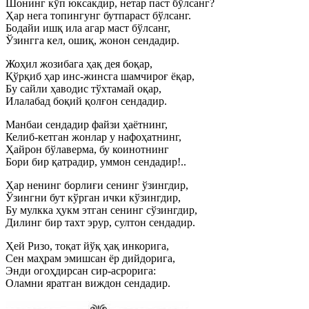
Шонинг кўп юксакдир, нетар паст бўлсанг?
Ҳар нега топингунг бутпараст бўлсанг.
Бодайи ишқ ила агар маст бўлсанг,
Ўзингга кел, ошиқ, жонон сендадир.
Жоҳил жозибага ҳақ дея боқар,
Қўрқиб ҳар инс-жинсга шамчироғ ёқар,
Бу сайли ҳаводис тўхтамай оқар,
Илалабад боқий қолғон сендадир.
Манбаи сендадир файзи ҳаётнинг,
Келиб-кетган жонлар у нафоҳатнинг,
Ҳайрон бўлаверма, бу коинотнинг
Бори бир қатрадир, уммон сендадир!..
Ҳар ненинг борлиғи сенинг ўзингдир,
Ўзингни бут кўрган ички кўзингдир,
Бу мулкка ҳукм этган сенинг сўзингдир,
Дилинг бир тахт эрур, султон сендадир.
Ҳей Ризо, тоқат йўқ ҳақ инкорига,
Сен маҳрам эмишсан ёр дийдорига,
Энди огоҳдирсан сир-асрорига:
Оламни яратган виждон сендадир.