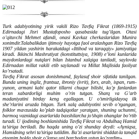
Turk adabiyotining yirik vakili Rizo Tavfiq Fikrat (1869-1915)
Edirnadagi Jisri Mustafoposho qasabasida tug’ilgan. Otasi
o’qituvchi Mehmet afandi, onasi Kavkaz cherkaslaridan Munira
xonimdir.Talabalikdan ijtimoiy hayotga faol aralashgan Rizo Tavfiq
1907 yildan yashirin harakatdagi «Ittihod va taraqqiy» jamiyatiga
kiradi. Ikkinchi Mashrutiyat (konstituttsiya, 1908) e’loni kunlarida
maydonlardagi nutqlari bilan Istanbul xalqiga taniladi, saylovda
Edirnadan millat vakili etib saylanadi va Millat Majlisida faoliyat
ko’rsatadi.
Tavfiq Fikrat asosan donishmand, faylasuf shoir sifatida tanilgan.
Bunda uning ingliz, frantsuz, ibroniy (ivrit), fors, arab, ispan, rum-
yunon, armani kabi qator tillarni chuqur bilishi, ko’p fanlardan
teran xabardorligi muhim o’rin tutgan. Sharq va G’arb
madaniyatini birday keng egallagan. U o’smirligidayoq ilk
she’rlarini aruzda bitgan. Turk xalq adabiyotini sevib o’rgangan,
folklor mavzusida ko’plab tadqiqotlar yaratgan, shuning uchunmi,
barmoq vaznidagi asarlarida baxshilarcha jo’shqin ohanglar bo’rtib
turadi. U ijodining boshlanishida Tavfiq Fikrat va Abdulhaq Hamid
ta’siriga beriladi. Bu haqda uning o’zi shunday deydi: «Ayniqsa,
Hamidning sehri ta’siriga tutildim. Ba’zi asarlarini shiddat-la tanqid
etganim holda shoir o’laroq uni barchadan ustun ko’rardim».