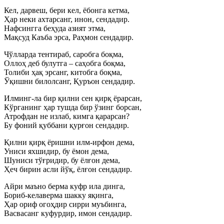
Кел, дарвеш, бери кел, ёбонга кетма,
Ҳар неки ахтарсанг, инон, сендадир.
Нафсингга беҳуда азият этма,
Мақсуд Каъба эрса, Раҳмон сендадир.
Чўлларда тентираб, саробга боқма,
Оллоҳ деб булутга – саҳобга боқма,
Толиби ҳақ эрсанг, китобга боқма,
Ўқишни билолсанг, Қуръон сендадир.
Илминг-ла бир қилни сен қирқ ёрарсан,
Кўрганинг ҳар тушда бир ўзинг борсан,
Атрофдан не излаб, кимга қарарсан?
Бу фоний қуббани қурғон сендадир.
Қилни қирқ ёришни илм-ирфон дема,
Униси яхшидир, бу ёмон дема,
Шуниси тўғридир, бу ёлғон дема,
Ҳеч бирин асли йўқ, ёлғон сендадир.
Айри маъно берма куфр ила динга,
Бориб-келаверма шакку яқинга,
Ҳар ориф огоҳдир сирри муъбинга,
Васвасанг куфурдир, имон сендадир.