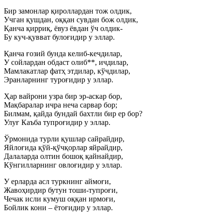
Бир замонлар қироллардан тож олдик,
Учган қушдан, оққан сувдан бож олдик,
Қанча қирриқ, ёвуз ёвдан ўч олдик-
Бу куч-қувват булоғидир у эллар.
Қанча ғозий бунда келиб-кечдилар,
У сойлардан обдаст олиб**, ичдилар,
Мамлакатлар фатҳ этдилар, кўчдилар,
Эранларнинг туроғидир у эллар.
Ҳар вайрони узра бир эр-аскар бор,
Мақбаралар ичра неча сарвар бор;
Билмам, қайда бундай бахтли бир ер бор?
Улуғ Каъба тупроғидир у эллар.
Ўрмонида турли қушлар сайрайдир,
Яйлоғида қўй-қўчқорлар яйрайдир,
Далаларда олтин бошоқ қайнайдир,
Кўнгилларнинг овлоғидир у эллар.
У ерларда асл туркнинг аймоғи,
Жавоҳирдир бутун тоши-тупроғи,
Чечак исли кумуш оққан ирмоғи,
Бойлик кони – ётоғидир у эллар.