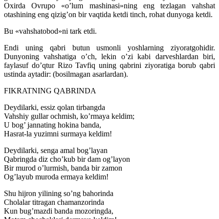
Oxirda Ovrupo «o’lum mashinasi»ning eng tezlagan vahshat
otashining eng qizig’on bir vaqtida ketdi tinch, rohat dunyoga ketdi.
Bu «vahshatobod»ni tark etdi.
Endi uning qabri butun usmonli yoshlarning ziyoratgohidir.
Dunyoning vahshatiga o’ch, lekin o’zi kabi darveshlardan biri,
faylasuf do’qtur Rizo Tavfiq uning qabrini ziyoratiga borub qabri
ustinda aytadir: (bosilmagan asarlardan).
FIKRATNING QABRINDA
Deydilarki, essiz qolan tirbangda
Vahshiy gullar ochmish, ko’rmaya keldim;
U bog’ jannating hokina banda,
Hasrat-la yuzimni surmaya keldim!
Deydilarki, senga amal bog’layan
Qabringda diz cho’kub bir dam og’layon
Bir murod o’lurmish, banda bir zamon
Og’layub muroda ermaya keldim!
Shu hijron yilining so’ng bahorinda
Cholalar titragan chamanzorinda
Kun bug’mazdi banda mozoringda,