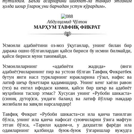
тутилдим. Баъзи асарларини шиддат-ла танқид этганим
ҳолда шоир ўлароқ уни барчадан устун кўрардим».
Абдулҳамид Чўлпон
МАРҲУМ ТАВФИҚ ФИКРАТ
Усмонли адабиётини оз-моз ўқуганлар, унинг билан бир
даража ошно бўлганлардан қайси бириси бу исмни билмайди,
қайси бириси муни танимайди.
Усмонлиларнинг «адабиёти жадида» (янги
адабиёт)чиларининг пир ва устози бўлган Тавфиқ Фикратбек
бутун янги насл туркларнинг юракларина гўзал, нафис ва
латиф шеър букетлари қадамишдир. Унинг кенг хаёли равон
(тез) ва енгил ифодаси кимни, қайси бир шеър ва адабиёт
муҳибини тасхир этмас? Хусусан унинг «Рубоби шикаста»
(синиқ дутор)си, ундаги баланд ва латиф йўллар нақадар
жозибали ва завқли нарсалардир!
Тавфиқ Фикрат «Рубоби шикаста»си ила қанча танилган
бўлса, унинг ила қанча нафосат суювчиларни ўзига мафтун
этган бўлса, «Тарихи қадим»и, у даҳшатли фарёди ила
одамларнинг қалбинда буюк-буюк ўзгаришлар вужудга