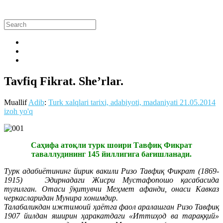
Tavfiq Fikrat. She’rlar.
Muallif
Adib
:
Turk xalqlari tarixi, adabiyoti, madaniyati
21.05.2014
izoh yo'q
Саҳифа атоқли турк шоири Тавфиқ Фикрат
таваллудининг 145 йиллигига бағишланади.
Турк адабиётининг йирик вакили Ризо Тавфиқ Фикрат (1869-
1915) Эдирнадаги Жисри Мустафопошо қасабасида
туғилган. Отаси ўқитувчи Меҳмет афанди, онаси Кавказ
черкасларидан Мунира хонимдир.
Талабаликдан ижтимоий ҳаётга фаол аралашган Ризо Тавфиқ
1907 йилдан яширин ҳаракатдаги «Иттиҳод ва тараққий»