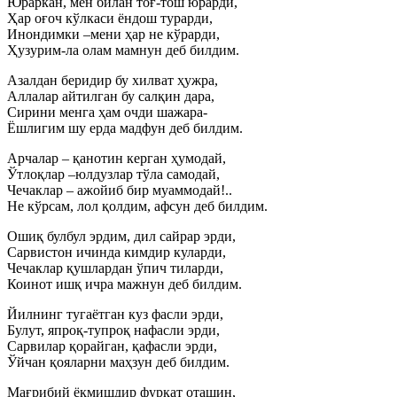
Юраркан, мен билан тоғ-тош юрарди,
Ҳар оғоч кўлкаси ёндош турарди,
Инондимки –мени ҳар не кўрарди,
Ҳузурим-ла олам мамнун деб билдим.
Азалдан беридир бу хилват ҳужра,
Аллалар айтилган бу салқин дара,
Сирини менга ҳам очди шажара-
Ёшлигим шу ерда мадфун деб билдим.
Арчалар – қанотин керган ҳумодай,
Ўтлоқлар –юлдузлар тўла самодай,
Чечаклар – ажойиб бир муаммодай!..
Не кўрсам, лол қолдим, афсун деб билдим.
Ошиқ булбул эрдим, дил сайрар эрди,
Сарвистон ичинда кимдир куларди,
Чечаклар қушлардан ўпич тиларди,
Коинот ишқ ичра мажнун деб билдим.
Йилнинг тугаётган куз фасли эрди,
Булут, япроқ-тупроқ нафасли эрди,
Сарвилар қорайган, қафасли эрди,
Ўйчан қояларни маҳзун деб билдим.
Мағрибий ёқмишдир фурқат оташин,