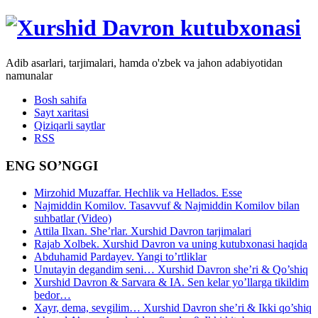
Adib asarlari, tarjimalari, hamda o'zbek va jahon adabiyotidan
namunalar
Bosh sahifa
Sayt xaritasi
Qiziqarli saytlar
RSS
ENG SO’NGGI
Mirzohid Muzaffar. Hechlik va Hellados. Esse
Najmiddin Komilov. Tasavvuf & Najmiddin Komilov bilan
suhbatlar (Video)
Attila Ilxan. She’rlar. Xurshid Davron tarjimalari
Rajab Xolbek. Xurshid Davron va uning kutubxonasi haqida
Abduhamid Pardayev. Yangi to’rtliklar
Unutayin degandim seni… Xurshid Davron she’ri & Qo’shiq
Xurshid Davron & Sarvara & IA. Sen kelar yo’llarga tikildim
bedor…
Xayr, dema, sevgilim… Xurshid Davron she’ri & Ikki qo’shiq