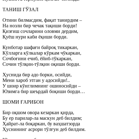
ТАНИШ ГЎЗАЛ
Отини билмасдим, фақат танирдим –
На нозли бир чечак тақиши борди!
Қизғиш сочларини оловми дердим,
Қуёш нури каби ёқиши борди.
Кунботар шафағи байроқ тикаркан,
Кўлларга кўлкалар кўркам чўкаркан,
Сочбоғини ечиб, ёйиб-тўкаркан,
Сочин тўлқин-тўлқин оқиши борди.
Ҳуснида бир адо борки, осийди,
Мени хароб этган у адосийди!..
У шоир кўнглимнинг ошиносийди –
Юзимга бир шеърдай боқиши борди…
ШОМИ ҒАРИБОН
Бир оқшом овора кезаркан қирда,
Бу ер парилар-ла маскун деб билдим;
Ҳайрат-ла боқаркан, бу ваҳшатзорда
Ҳуснининг асрори тўлғун деб билдим.