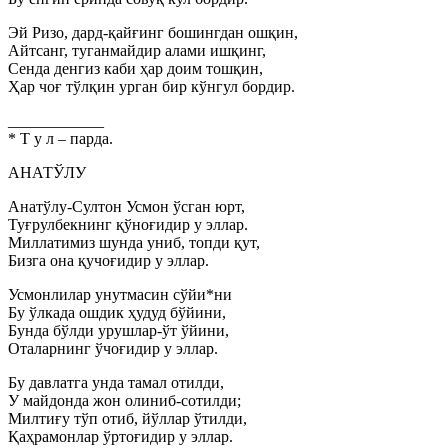
Эй Ризо, дард-қайғинг бошингдан ошқин,
Айтсанг, туганмайдир алами ишқинг,
Сенда денгиз каби ҳар доим тошқин,
Ҳар чоғ тўлқин урган бир кўнгул бордир.
____________
* Т у л – парда.
АНАТЎЛУ
Анатўлу-Султон Усмон ўсган юрт,
Туғрулбекнинг қўноғидир у эллар.
Миллатимиз шунда униб, топди қут,
Бизга она қучоғидир у эллар.
Усмонлилар унутмасин сўйи*ни
Бу ўлкада ошдик ҳудуд бўйини,
Бунда бўлди урушлар-ўт ўйини,
Оталарнинг ўчоғидир у эллар.
Бу давлатга унда тамал отилди,
У майдонда жон олиниб-сотилди;
Милтиғу тўп отиб, йўллар ўтилди,
Қаҳрамонлар ўртоғидир у эллар.