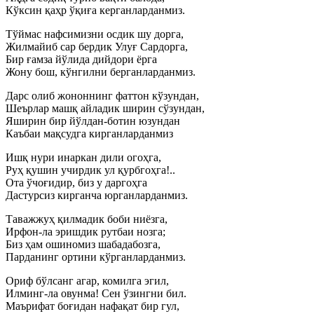
Кўксин қаҳр ўқиға керганларданмиз.
Тўймас нафсимизни осдик шу дорга,
Жилмайиб сар бердик Улуғ Сардорга,
Бир ғамза йўлида дийдори ёрга
Жону бош, кўнгилни берганларданмиз.
Дарс олиб жононнинг фаттон кўзундан,
Шеърлар машқ айладик ширин сўзундан,
Яширин бир йўлдан-ботин юзундан
Каъбаи мақсудга кирганларданмиз
Ишқ нури инаркан дили огоҳга,
Руҳ қушин учирдик ул қурбгоҳга!..
Ота ўчоғидир, биз у даргоҳга
Дастурсиз кирганча юрганларданмиз.
Таважжуҳ қилмадик боби ниёзга,
Ирфон-ла эришдик рутбаи нозга;
Биз ҳам ошиномиз шабадабозга,
Парданинг ортини кўрганларданмиз.
Ориф бўлсанг агар, комилга эгил,
Илминг-ла овунма! Сен ўзингни бил.
Маърифат боғидан нафақат бир гул,