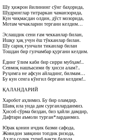
Шу ҳижрон йилининг сўнг баҳорида,
Шудринглар титраркан чаманзорида,
Кун чиқмасдан олдин, дўст мозорида,
Мотам чечакларин тергани келдим…
Эслашдик сени ғам чекканлар билан,
Ишқу ҳақ учун ёш тўкканлар билан.
Шу сариқ ғунчали тиканлар билан
Тошдан бир гулчамбар қургани келдим.
Ёдинг ўлим каби бир сирри мубҳам!..
Севмоқ нашъасими бу ҳисси алам?..
Руҳимга не афсун айладинг, билмам…
Бу кун сенга кўнгил бергани келдим!..
ҚАЛАНДАРИЙ
Харобот аҳлимиз. Бу бир оламдир.
Шавқ ила унда дам сурганларданмиз.
Ҳисоб сўрма биздан, биз ҳайли дамдир,
Дафтари аъмоли турган*ларданмиз.
Юрак қонин ичдик базми сафода,
Жовидон завқини топдик ризода,
Аҳдга содиқ туриб вақти балода,