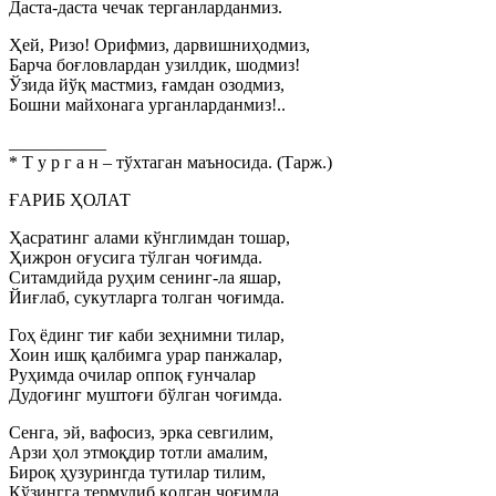
Даста-даста чечак терганларданмиз.
Ҳей, Ризо! Орифмиз, дарвишниҳодмиз,
Барча боғловлардан узилдик, шодмиз!
Ўзида йўқ мастмиз, ғамдан озодмиз,
Бошни майхонага урганларданмиз!..
___________
* Т у р г а н – тўхтаган маъносида. (Тарж.)
ҒАРИБ ҲОЛАТ
Ҳасратинг алами кўнглимдан тошар,
Ҳижрон оғусига тўлган чоғимда.
Ситамдийда руҳим сенинг-ла яшар,
Йиғлаб, сукутларга толган чоғимда.
Гоҳ ёдинг тиғ каби зеҳнимни тилар,
Хоин ишқ қалбимга урар панжалар,
Руҳимда очилар оппоқ ғунчалар
Дудоғинг муштоғи бўлган чоғимда.
Сенга, эй, вафосиз, эрка севгилим,
Арзи ҳол этмоқдир тотли амалим,
Бироқ ҳузурингда тутилар тилим,
Кўзингга термулиб қолган чоғимда.