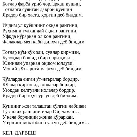
Боғлар фарёд уриб чорларкан қушин,
Тоғларга суянган даврон қуёшин
Ярадор бир хаста, ҳорғин деб билдим.
Ичдим ул қуёшнинг оққан рангини,
Руҳимни гулхандай ёққан рангини,
Уфқда кўраркан ол қон рангини,
Фалаклар мен каби дилхун деб билдим.
Тоғлар кўм-кўк эди, сувлар қирмизи,
Булоқлар бошида бир пари қизи…
Юзиндан ўпаркан оқшом юлдузи,
Мовий кўзларига мафтун деб билдим.
Чўлларда ёнган ўт-наъралар бордир,
Кўллар қирғоғида лолалар бордир,
Узоқдан келгувчи нолалар бордир,
Ярадор бир оҳу сургун деб билдим.
Куннинг жон талашган сўлғин лабидан
Гўзаллик рангини ичар Ой, чаман…
У кеча борлиқни жонда кўраркан,
У ернинг моҳтобин гулгун деб билдим…
КЕЛ, ДАРВЕШ