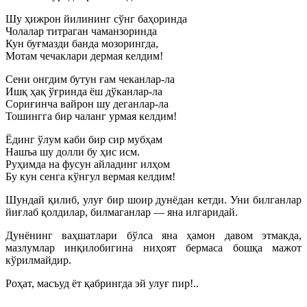
Шу ҳижрон йилининг сўнг баҳоринда
Чолалар титраган чаманзоринда
Кун буғмазди банда мозорингда,
Мотам чечаклари дермая келдим!
Сени онгдим бутун ғам чеканлар-ла
Ишқ ҳақ ўғринда ёш дўканлар-ла
Сориғинча вайрон шу деганлар-ла
Тошингга бир чаланг урмая келдим!
Ёдинг ўлум каби бир сир мубҳам
Нашъа шу долли бу ҳис исм.
Руҳимда на фусун айладинг илҳом
Бу кун сенга кўнгул вермая келдим!
Шундай қилиб, улуғ бир шоир дунёдан кетди. Уни билганлар
йиғлаб қолдилар, билмаганлар — яна илгаридай.
Дунёнинг ваҳшатлари бўлса яна ҳамон давом этмакда,
мазлумлар инқилобигина ниҳоят бермаса бошқа мажот
кўрилмайдир.
Роҳат, масъуд ёт қабрингда эй улуғ пир!..
________________