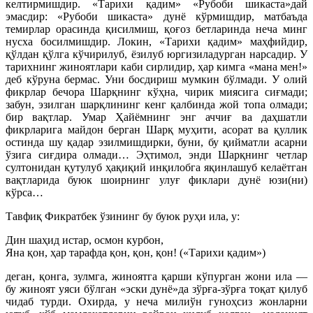
келтирмишдир. «Тарихи қадим» «Рубоби шикаста»дай
эмасдир: «Рубоби шикаста» дунё кўрмишдир, матбаъда
темирлар орасинда қисилмиш, қоғоз бетларинда неча минг
нусха босилмишдир. Локин, «Тарихи қадим» маҳфийдир,
қўлдан қўлга кўчирилуб, ёзилуб юргизиладурган нарсадир. У
тарихнинг жиноятлари каби сирлидир, ҳар кимга «мана мен!»
деб кўруна бермас. Уни босдириш мумкин бўлмади. У олий
фикрлар бечора Шарқнинг кўҳна, чирик миясига сиғмади;
забун, эзилган шарқлининг кенг қалбинда жой топа олмади;
бир вақтлар. Умар Ҳайёмнинг энг аччиғ ва даҳшатли
фикрларига майдон берган Шарқ муҳити, асорат ва қуллик
остинда шу қадар эзилмишдирки, буни, бу қийматли асарни
ўзига сиғдира олмади… Эҳтимол, энди Шарқнинг четлар
султонидан қутулуб ҳақиқий инқилобга яқинлашуб келаётган
вақтларида буюк шоирнинг улуғ фиклари дунё юзи(ни)
кўрса…
Тавфиқ Фикратбек ўзининг бу буюк руҳи ила, у:
Дин шаҳид истар, осмон курбон,
Яна қон, ҳар тарафда қон, қон, қон! («Тарихи қадим»)
деган, қонга, зулмга, жиноятга қарши кўпурган жони ила —
бу жиноят уяси бўлган «эски дунё»да зўрға-зўрға тоқат қилуб
чидаб турди. Охирда, у неча милиўн гуноҳсиз жонларни