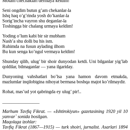
Motam chechaklari dermaya keldim!
Seni ongdim butun g’am chekanlar-la
Ishq haq o’g’rinda yosh do’kanlar-la
Sorig’incha vayron shu deganlar-la
Toshingga bir chalang urmaya keldim!
Yoding o’lum kabi bir sir mubham
Nash’a shu dolli bu his ism.
Ruhimda na fusun aylading ilhom
Bu kun senga ko’ngul vermaya keldim!
Shunday qilib, ulug’ bir shoir dunyodan ketdi. Uni bilganlar yig’lab
qoldilar, bilmaganlar — yana ilgariday.
Dunyoning vahshatlari bo’lsa yana hamon davom etmakda,
mazlumlar inqilobigina nihoyat bermasa boshqa majot ko’rilmaydir.
Rohat, mas’ud yot qabringda ey ulug’ pir!..
________________
Marhum Tavfiq Fikrat. — «Ishtirokiyun» gazetasining 1920 yil 10
yanvar` sonida bosilgan.
Maqolaga izohlar:
Tavfiq Fikrat (1867—1915) — turk shoiri, jurnalist. Asarlari 1894