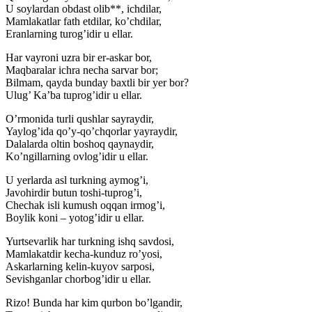
U soylardan obdast olib**, ichdilar,
Mamlakatlar fath etdilar, ko’chdilar,
Eranlarning turog’idir u ellar.
Har vayroni uzra bir er-askar bor,
Maqbaralar ichra necha sarvar bor;
Bilmam, qayda bunday baxtli bir yer bor?
Ulug’ Ka’ba tuprog’idir u ellar.
O’rmonida turli qushlar sayraydir,
Yaylog’ida qo’y-qo’chqorlar yayraydir,
Dalalarda oltin boshoq qaynaydir,
Ko’ngillarning ovlog’idir u ellar.
U yerlarda asl turkning aymog’i,
Javohirdir butun toshi-tuprog’i,
Chechak isli kumush oqqan irmog’i,
Boylik koni – yotog’idir u ellar.
Yurtsevarlik har turkning ishq savdosi,
Mamlakatdir kecha-kunduz ro’yosi,
Askarlarning kelin-kuyov sarposi,
Sevishganlar chorbog’idir u ellar.
Rizo! Bunda har kim qurbon bo’lgandir,