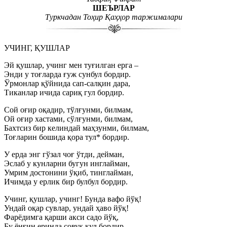
ШЕЪРЛАР
Туркчадан Тоҳир Қаҳҳор таржималари
УЧИНГ, ҚУШЛАР
Эй қушлар, учинг мен туғилган ерга –
Энди у тоғларда ғуж сунбул бордир.
Ўрмонлар қўйнида сап-салқин дара,
Тиканлар ичида сариқ гул бордир.
Сой оғир оқадир, тўлғунми, билмам,
Ой оғир хастами, сўлғунми, билмам,
Бахтсиз бир келиндай маҳзунми, билмам,
Тоғларин бошида қора тул* бордир.
У ерда энг гўзал чоғ ўтди, дейман,
Эслаб у кунларни бугун инглайман,
Умрим достонини ўқиб, тинглайман,
Ичимда у ерлик бир булбул бордир.
Учинг, қушлар, учинг! Бунда вафо йўқ!
Ундай оқар сувлар, ундай ҳаво йўқ!
Фарёдимга қарши акси садо йўқ,
Бу ёнғин еринда совуқ кул бордир.