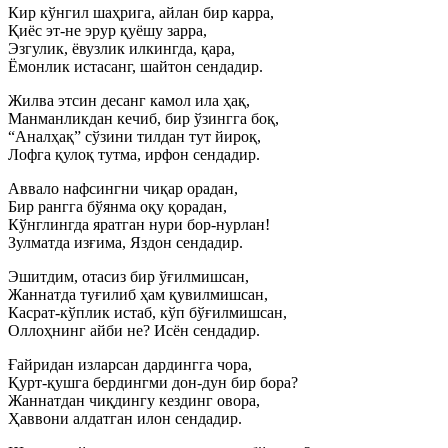
Кир кўнгил шаҳрига, айлан бир карра,
Қиёс эт-не эрур қуёшу зарра,
Эзгулик, ёвузлик илкингда, қара,
Ёмонлик истасанг, шайтон сендадир.
Жилва этсин десанг камол ила ҳақ,
Манманликдан кечиб, бир ўзингга боқ,
“Аналҳақ” сўзини тилдан тут йироқ,
Лофга қулоқ тутма, ирфон сендадир.
Аввало нафсингни чиқар орадан,
Бир рангга бўянма оқу қорадан,
Кўнглингда яратган нури бор-нурлан!
Зулматда изғима, Яздон сендадир.
Эшитдим, отасиз бир ўғилмишсан,
Жаннатда туғилиб ҳам қувилмишсан,
Касрат-кўплик истаб, кўп бўғилмишсан,
Оллоҳнинг айби не? Исён сендадир.
Ғайридан изларсан дардингга чора,
Қурт-қушга бердингми дон-дун бир бора?
Жаннатдан чиқдингу кездинг овора,
Ҳаввони алдатган илон сендадир.