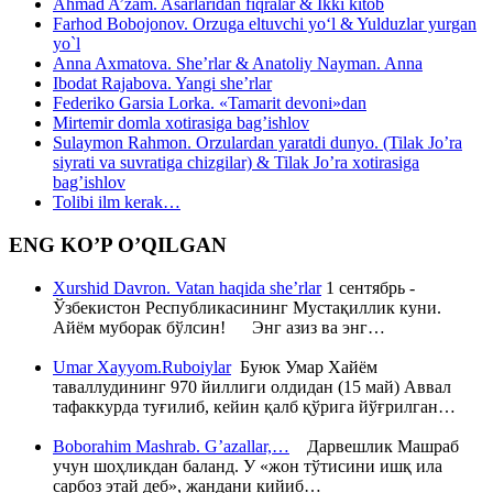
Ahmad A’zam. Asarlaridan fiqralar & Ikki kitob
Farhod Bobojonov. Orzuga eltuvchi yo‘l & Yulduzlar yurgan
yo`l
Anna Axmatova. She’rlar & Anatoliy Nayman. Anna
Ibodat Rajabova. Yangi she’rlar
Federiko Garsia Lorka. «Tamarit devoni»dan
Mirtemir domla xotirasiga bag’ishlov
Sulaymon Rahmon. Orzulardan yaratdi dunyo. (Tilak Jo’ra
siyrati va suvratiga chizgilar) & Tilak Jo’ra xotirasiga
bag’ishlov
Tolibi ilm kerak…
ENG KO’P O’QILGAN
Xurshid Davron. Vatan haqida she’rlar
1 сентябрь -
Ўзбекистон Республикасининг Мустақиллик куни.
Айём муборак бўлсин! Энг азиз ва энг…
Umar Xayyom.Ruboiylar
Буюк Умар Хайём
таваллудининг 970 йиллиги олдидан (15 май) Аввал
тафаккурда туғилиб, кейин қалб қўрига йўғрилган…
Boborahim Mashrab. G’azallar,…
Дарвешлик Машраб
учун шоҳликдан баланд. У «жон тўтисини ишқ ила
сарбоз этай деб», жандани кийиб…