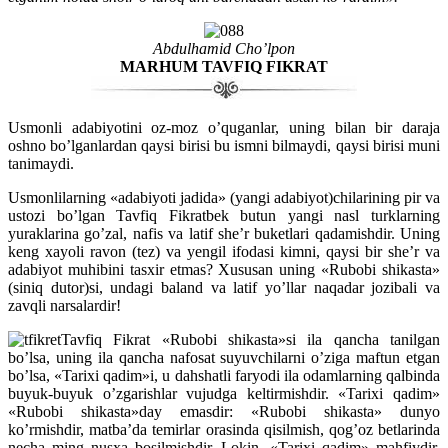
Abdulhamid Cho’lpon
MARHUM TAVFIQ FIKRAT
Usmonli adabiyotini oz-moz o’quganlar, uning bilan bir daraja
oshno bo’lganlardan qaysi birisi bu ismni bilmaydi, qaysi birisi muni
tanimaydi.
Usmonlilarning «adabiyoti jadida» (yangi adabiyot)chilarining pir va
ustozi bo’lgan Tavfiq Fikratbek butun yangi nasl turklarning
yuraklarina go’zal, nafis va latif she’r buketlari qadamishdir. Uning
keng xayoli ravon (tez) va yengil ifodasi kimni, qaysi bir she’r va
adabiyot muhibini tasxir etmas? Xususan uning «Rubobi shikasta»
(siniq dutor)si, undagi baland va latif yo’llar naqadar jozibali va
zavqli narsalardir!
Tavfiq Fikrat «Rubobi shikasta»si ila qancha tanilgan
bo’lsa, uning ila qancha nafosat suyuvchilarni o’ziga maftun etgan
bo’lsa, «Tarixi qadim»i, u dahshatli faryodi ila odamlarning qalbinda
buyuk-buyuk o’zgarishlar vujudga keltirmishdir. «Tarixi qadim»
«Rubobi shikasta»day emasdir: «Rubobi shikasta» dunyo
ko’rmishdir, matba’da temirlar orasinda qisilmish, qog’oz betlarinda
necha ming nusxa bosilmishdir. Lokin, «Tarixi qadim» mahfiydir,