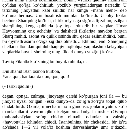
qo’ldan qo’lga ko’chirilub, yozilub yurgiziladurgan narsadir. U
tarixning jinoyatlari kabi sirlidir, har kimga «mana men!» deb
ko’runa bermas. Uni bosdirish mumkin bo’lmadi. U oliy fikrlar
bechora Sharqning ko’hna, chirik miyasiga sig’madi; zabun, ezilgan
sharqlining keng qalbinda joy topa olmadi; bir vaqtlar. Umar
Hayyomning eng achchig’ va dahshatli fikrlariga maydon bergan
Sharq muhiti, asorat va qullik ostinda shu qadar ezilmishdirki, buni,
bu qiymatli asarni o’ziga sig’dira olmadi… Ehtimol, endi Sharqning
chetlar sultonidan qutulub haqiqiy inqilobga yaqinlashub kelayotgan
vaqtlarida buyuk shoirning ulug’ fiklari dunyo yuzi(ni) ko’rsa…
Tavfiq Fikratbek o’zining bu buyuk ruhi ila, u:
Din shahid istar, osmon kurbon,
Yana qon, har tarafda qon, qon, qon!
(«Tarixi qadim»)
degan, qonga, zulmga, jinoyatga qarshi ko’purgan joni ila — bu
jinoyat uyasi bo’lgan «eski dunyo»da zo’rg’a-zo’rg’a toqat qilub
chidab turdi. Oxirda, u necha milio’n gunohsiz jonlarni yutub, ko’b
mamlakatlarni vayron qilub kelgan «madaniyat urushi» (Ovrupo
muhorabasi)dan so’ng chiday olmadi; odamlar u vahshiy
«hayvon»lar ichindan chiqdi. Istanbulning bir chekasida, bir ja’ra
go’shada 1—2 yil yolg’iz boshiga darveshlarday umr o’tkazdi.