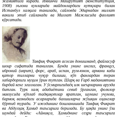
жамиятига киради. Иккинчи Машрутият (конститутция,
1908) эълони кунларида майдонлардаги нутқлари билан
Истанбул халқига танилади, сайловда Эдирнадан миллат
вакили этиб сайланади ва Миллат Мажлисида фаолият
кўрсатади.
Тавфиқ Фикрат асосан донишманд, файласуф
шоир сифатида танилган. Бунда унинг инглиз, француз,
иброний (иврит), форс, араб, испан, рум-юнон, армани каби
қатор тилларни чуқур билиши, кўп фанлардан теран
хабардорлиги муҳим ўрин тутган. Шарқ ва Ғарб маданиятини
бирдай кенг эгаллаган. У ўсмирлигидаёқ илк шеърларини арузда
битган. Турк халқ адабиётини севиб ўрганган, фолклор
мавзусида кўплаб тадқиқотлар яратган, шунинг учунми,
бармоқ вазнидаги асарларида бахшиларча жўшқин оҳанглар
бўртиб туради. У ижодининг бошланишида Тавфиқ Фикрат
ва Абдулҳақ Ҳамид таъсирига берилади. Бу ҳақда унинг ўзи
шундай дейди: «Айниқса, Ҳамиднинг сеҳри таъсирига