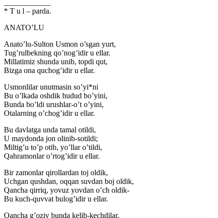
____________
* T u l – parda.
ANATO’LU
Anato’lu-Sulton Usmon o’sgan yurt,
Tug’rulbekning qo’nog’idir u ellar.
Millatimiz shunda unib, topdi qut,
Bizga ona quchog’idir u ellar.
Usmonlilar unutmasin so’yi*ni
Bu o’lkada oshdik hudud bo’yini,
Bunda bo’ldi urushlar-o’t o’yini,
Otalarning o’chog’idir u ellar.
Bu davlatga unda tamal otildi,
U maydonda jon olinib-sotildi;
Miltig’u to’p otib, yo’llar o’tildi,
Qahramonlar o’rtog’idir u ellar.
Bir zamonlar qirollardan toj oldik,
Uchgan qushdan, oqqan suvdan boj oldik,
Qancha qirriq, yovuz yovdan o’ch oldik-
Bu kuch-quvvat bulog’idir u ellar.
Qancha g’oziy bunda kelib-kechdilar,