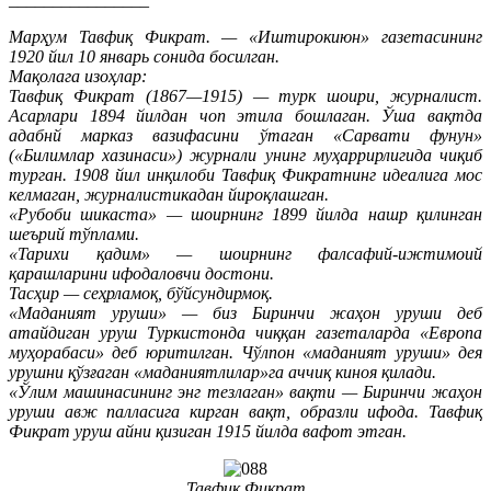
Марҳум Тавфиқ Фикрат. — «Иштирокиюн» газетасининг
1920 йил 10 январь сонида босилган.
Мақолага изоҳлар:
Тавфиқ Фикрат (1867—1915) — турк шоири, журналист.
Асарлари 1894 йилдан чоп этила бошлаган. Ўша вақтда
адабнй марказ вазифасини ўтаган «Сарвати фунун»
(«Билимлар хазинаси») журнали унинг муҳаррирлигида чиқиб
турган. 1908 йил инқилоби Тавфиқ Фикратнинг идеалига мос
келмаган, журналистикадан йироқлашган.
«Рубоби шикаста» — шоирнинг 1899 йилда нашр қилинган
шеърий тўплами.
«Тарихи қадим» — шоирнинг фалсафий-ижтимоий
қарашларини ифодаловчи достони.
Тасҳир — сеҳрламоқ, бўйсундирмоқ.
«Маданият уруши» — биз Биринчи жаҳон уруши деб
атайдиган уруш Туркистонда чиққан газеталарда «Европа
муҳорабаси» деб юритилган. Чўлпон «маданият уруши» дея
урушни қўзғаган «маданиятлилар»га аччиқ киноя қилади.
«Ўлим машинасининг энг тезлаган» вақти — Биринчи жаҳон
уруши авж палласига кирган вақт, образли ифода. Тавфиқ
Фикрат уруш айни қизиган 1915 йилда вафот этган.
Тавфиқ Фикрат