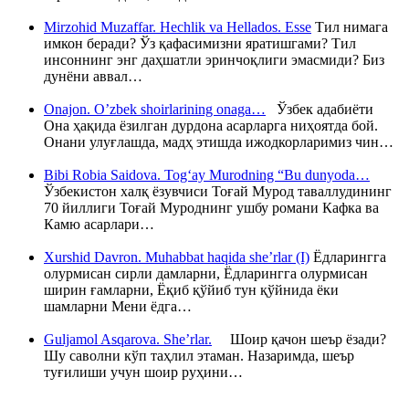
Mirzohid Muzaffar. Hechlik va Hellados. Esse
Тил нимага
имкон беради? Ўз қафасимизни яратишгами? Тил
инсоннинг энг даҳшатли эринчоқлиги эмасмиди? Биз
дунёни аввал…
Onajon. O’zbek shoirlarining onaga…
Ўзбек адабиёти
Она ҳақида ёзилган дурдона асарларга ниҳоятда бой.
Онани улуғлашда, мадҳ этишда ижодкорларимиз чин…
Bibi Robia Saidova. Tog‘ay Murodning “Bu dunyoda…
Ўзбекистон халқ ёзувчиси Тоғай Мурод таваллудининг
70 йиллиги Тоғай Муроднинг ушбу романи Кафка ва
Камю асарлари…
Xurshid Davron. Muhabbat haqida she’rlar (I)
Ёдларингга
олурмисан сирли дамларни, Ёдларингга олурмисан
ширин ғамларни, Ёқиб қўйиб тун қўйнида ёки
шамларни Мени ёдга…
Guljamol Asqarova. She’rlar.
Шоир қачон шеър ёзади?
Шу саволни кўп таҳлил этаман. Назаримда, шеър
туғилиши учун шоир руҳини…