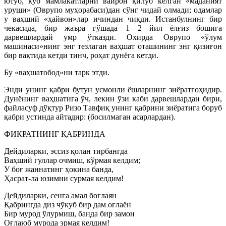
ютуб, кўб мамлакатларни вайрон қилуб келган «маданият
уруши» (Оврупо муҳорабаси)дан сўнг чидай олмади; одамлар
у ваҳший «ҳайвон»лар ичиндан чиқди. Истанбулнинг бир
чекасида, бир жаъра гўшада 1—2 йил ёлғиз бошига
дарвешлардай умр ўтказди. Охирда Оврупо «ўлум
машинаси»нинг энг тезлаган ваҳшат оташининг энг қизиғон
бир вақтида кетди тинч, роҳат дунёга кетди.
Бу «ваҳшатобод»ни тарк этди.
Энди унинг қабри бутун усмонли ёшларнинг зиёратгоҳидир.
Дунёнинг ваҳшатига ўч, лекин ўзи каби дарвешлардан бири,
файласуф дўқтур Ризо Тавфиқ унинг қабрини зиёратига боруб
қабри устинда айтадир: (босилмаган асарлардан).
ФИКРАТНИНГ ҚАБРИНДА
Дейдиларки, эссиз қолан тирбангда
Ваҳший гуллар очмиш, кўрмая келдим;
У боғ жаннатинг ҳокина банда,
Ҳасрат-ла юзимни сурмая келдим!
Дейдиларки, сенга амал боғлаян
Қабрингда диз чўкуб бир дам оғлаён
Бир мурод ўлурмиш, банда бир замон
Оғлаюб мурода эрмая келдим!