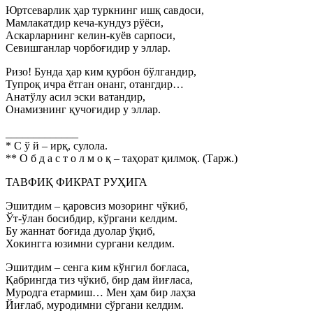
Юртсеварлик ҳар туркнинг ишқ савдоси,
Мамлакатдир кеча-кундуз рўёси,
Аскарларнинг келин-куёв сарпоси,
Севишганлар чорбоғидир у эллар.
Ризо! Бунда ҳар ким қурбон бўлгандир,
Тупроқ ичра ётган онанг, отангдир…
Анатўлу асил эски ватандир,
Онамизнинг қучоғидир у эллар.
_____________
* С ў й – ирқ, сулола.
** О б д а с т о л м о қ – таҳорат қилмоқ. (Тарж.)
ТАВФИҚ ФИКРАТ РУҲИГА
Эшитдим – қаровсиз мозоринг чўкиб,
Ўт-ўлан босибдир, кўргани келдим.
Бу жаннат боғида дуолар ўқиб,
Хокингга юзимни сургани келдим.
Эшитдим – сенга ким кўнгил боғласа,
Қабрингда тиз чўкиб, бир дам йиғласа,
Муродга етармиш… Мен ҳам бир лаҳза
Йиғлаб, муродимни сўргани келдим.