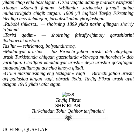
yildan chop etila boshlagan. O’sha vaqtda adabny markaz vazifasini
o’tagan «Sarvati funun» («Bilimlar xazinasi») jurnali uning
muharrirligida chiqib turgan. 1908 yil inqilobi Tavfiq Fikratning
idealiga mos kelmagan, jurnalistikadan yiroqlashgan.
«Rubobi shikasta» — shoirning 1899 yilda nashr qilingan she’riy
to’plami.
«Tarixi qadim» — shoirning falsafiy-ijtimoiy qarashlarini
ifodalovchi dostoni.
Tas’hir — sehrlamoq, bo’ysundirmoq.
«Madaniyat urushi» — biz Birinchi jahon urushi deb ataydigan
urush Turkistonda chiqqan gazetalarda «Yevropa muhorabasi» deb
yuritilgan. Cho’lpon «madaniyat urushi» deya urushni qo’zg’agan
«madaniyatlilar»ga achchiq kinoya qiladi.
«O’lim mashinasining eng tezlagan» vaqti — Birinchi jahon urushi
avj pallasiga kirgan vaqt, obrazli ifoda. Tavfiq Fikrat urush ayni
qizigan 1915 yilda vafot etgan.
Tavfiq Fikrat
SHE’RLAR
Turkchadan Tohir Qahhor tarjimalari
UCHING, QUSHLAR