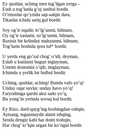
Ey qushlar, uching men tug’ilgan yerga –
Endi u tog’larda g’uj sunbul bordir.
O’rmonlar qo’ynida sap-salqin dara,
Tikanlar ichida sariq gul bordir.
Soy og’ir oqadir, to’lg’unmi, bilmam,
Oy og’ir xastami, so’lg’unmi, bilmam,
Baxtsiz bir kelinday mahzunmi, bilmam,
Tog’larin boshida qora tul* bordir.
U yerda eng go’zal chog’ o’tdi, deyman,
Eslab u kunlarni bugun inglayman,
Umrim dostonini o’qib, tinglayman,
Ichimda u yerlik bir bulbul bordir.
Uching, qushlar, uching! Bunda vafo yo’q!
Unday oqar suvlar, unday havo yo’q!
Faryodimga qarshi aksi sado yo’q,
Bu yong’in yerinda sovuq kul bordir.
Ey Rizo, dard-qayg’ing boshingdan oshqin,
Aytsang, tuganmaydir alami ishqing,
Senda dengiz kabi har doim toshqin,
Har chog’ to’lqin urgan bir ko’ngul bordir.