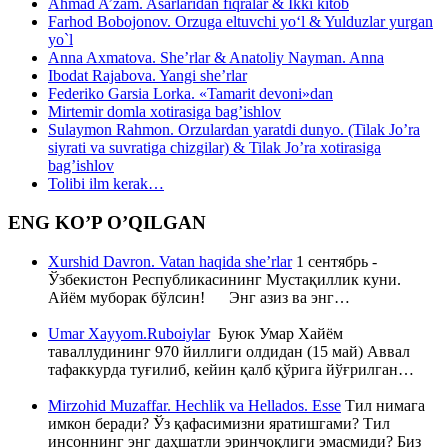
Ahmad A’zam. Asarlaridan fiqralar & Ikki kitob
Farhod Bobojonov. Orzuga eltuvchi yo‘l & Yulduzlar yurgan
yo`l
Anna Axmatova. She’rlar & Anatoliy Nayman. Anna
Ibodat Rajabova. Yangi she’rlar
Federiko Garsia Lorka. «Tamarit devoni»dan
Mirtemir domla xotirasiga bag’ishlov
Sulaymon Rahmon. Orzulardan yaratdi dunyo. (Tilak Jo’ra
siyrati va suvratiga chizgilar) & Tilak Jo’ra xotirasiga
bag’ishlov
Tolibi ilm kerak…
ENG KO’P O’QILGAN
Xurshid Davron. Vatan haqida she’rlar
1 сентябрь -
Ўзбекистон Республикасининг Мустақиллик куни.
Айём муборак бўлсин! Энг азиз ва энг…
Umar Xayyom.Ruboiylar
Буюк Умар Хайём
таваллудининг 970 йиллиги олдидан (15 май) Аввал
тафаккурда туғилиб, кейин қалб қўрига йўғрилган…
Mirzohid Muzaffar. Hechlik va Hellados. Esse
Тил нимага
имкон беради? Ўз қафасимизни яратишгами? Тил
инсоннинг энг даҳшатли эринчоқлиги эмасмиди? Биз