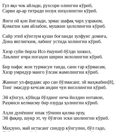
Гул яқо чок айлади, рухсори олингни кўриб,
Сарви ар-ар титради нозук ниҳолингни кўриб.
Янги ой қон йиғлади, эрмас шафақ чарх узраким,
Қоматин хам айлабон, мушкин ҳилолингни кўриб.
Сайр этиб кўнглум қуши боғланди зулфунг домиға,
Дона янглиғким, лабинг устида холингни кўриб.
Хизр суйи бирла Исо ёшуниб бўлди хижил,
Лаълинг ичра ногаҳон ширин зилолингни кўриб.
Бир нафас жон турмасун танда, сани гар кўрмасам,
Хизр умридур манго ўлсам жамолингни кўриб.
Жаннат ул-фирдавс аро сан бўлмасанг, эй маҳжабин[8],
Тонг эмасдур кечсам андин чун висолингни кўриб.
Эй кўнгул, кўйида бўлдинг неча йилдин нотавон,
Раҳмиси келмасму бир озурда ҳолингни кўриб.
Аҳли дунёнинг ипак тўнини қилма орзу,
Эй фақир, шукр эт, чу бўлғон эски шолингни кўриб.
Маҳзуно, май истасанг синдур кўнгулни, бўл гадо,