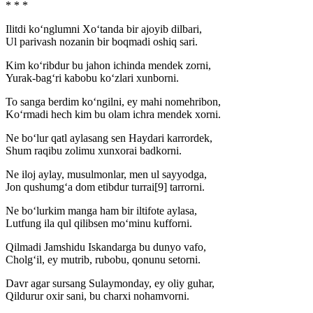
* * *
Ilitdi ko‘nglumni Xo‘tanda bir ajoyib dilbari,
Ul parivash nozanin bir boqmadi oshiq sari.
Kim ko‘ribdur bu jahon ichinda mendek zorni,
Yurak-bag‘ri kabobu ko‘zlari xunborni.
To sanga berdim ko‘ngilni, ey mahi nomehribon,
Ko‘rmadi hech kim bu olam ichra mendek xorni.
Ne bo‘lur qatl aylasang sen Haydari karrordek,
Shum raqibu zolimu xunxorai badkorni.
Ne iloj aylay, musulmonlar, men ul sayyodga,
Jon qushumg‘a dom etibdur turrai[9] tarrorni.
Ne bo‘lurkim manga ham bir iltifote aylasa,
Lutfung ila qul qilibsen mo‘minu kufforni.
Qilmadi Jamshidu Iskandarga bu dunyo vafo,
Cholg‘il, ey mutrib, rubobu, qonunu setorni.
Davr agar sursang Sulaymonday, ey oliy guhar,
Qildurur oxir sani, bu charxi nohamvorni.