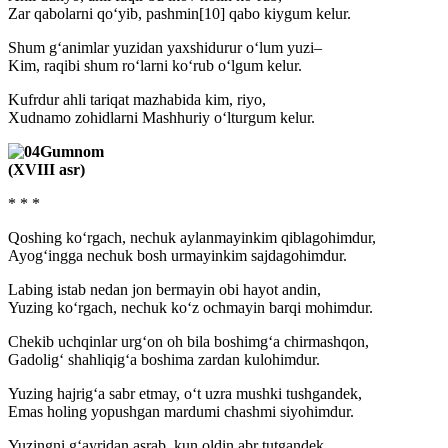
Zar qabolarni qo‘yib, pashmin[10] qabo kiygum kelur.
Shum g‘animlar yuzidan yaxshidurur o‘lum yuzi–
Kim, raqibi shum ro‘larni ko‘rub o‘lgum kelur.
Kufrdur ahli tariqat mazhabida kim, riyo,
Xudnamo zohidlarni Mashhuriy o‘lturgum kelur.
Gumnom
(XVIII asr)
* * *
Qoshing ko‘rgach, nechuk aylanmayinkim qiblagohimdur,
Ayog‘ingga nechuk bosh urmayinkim sajdagohimdur.
Labing istab nedan jon bermayin obi hayot andin,
Yuzing ko‘rgach, nechuk ko‘z ochmayin barqi mohimdur.
Chekib uchqinlar urg‘on oh bila boshimg‘a chirmashqon,
Gadolig‘ shahliqig‘a boshima zardan kulohimdur.
Yuzing hajrig‘a sabr etmay, o‘t uzra mushki tushgandek,
Emas holing yopushgan mardumi chashmi siyohimdur.
Yuzingni g‘ayridan asrab, kun oldin abr tutgandek,