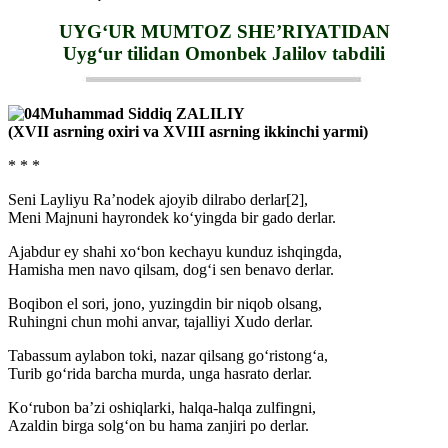
UYG‘UR MUMTOZ SHE’RIYATIDAN
Uyg‘ur tilidan Omonbek Jalilov tabdili
Muhammad Siddiq ZALILIY
(XVII asrning oxiri va XVIII asrning ikkinchi yarmi)
* * *
Seni Layliyu Ra’nodek ajoyib dilrabo derlar[2],
Meni Majnuni hayrondek ko‘yingda bir gado derlar.
Ajabdur ey shahi xo‘bon kechayu kunduz ishqingda,
Hamisha men navo qilsam, dog‘i sen benavo derlar.
Boqibon el sori, jono, yuzingdin bir niqob olsang,
Ruhingni chun mohi anvar, tajalliyi Xudo derlar.
Tabassum aylabon toki, nazar qilsang go‘ristong‘a,
Turib go‘rida barcha murda, unga hasrato derlar.
Ko‘rubon ba’zi oshiqlarki, halqa-halqa zulfingni,
Azaldin birga solg‘on bu hama zanjiri po derlar.