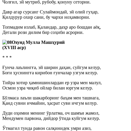
Чолғил, эй мутриб, рубобу, қонуну сеторни.
Давр агар сурсанг Сулаймондай, эй олий гуҳар,
Қилдурур охир сани, бу чархи ноҳамворни.
Топмадим излаб, Қаландар, даҳр аро бошдан аёқ,
Дегали рози дилим бир соҳиби асрорни.
Охунд Мулла Машҳурий
(ХVIII аср)
* * *
Ғунча лаълингға, эй ширин даҳан, суйгум келур,
Боғи ҳуснингға кирибон ғунчалар узгум келур.
Тийра хотир ҳамнишинлардан ер узра мен малул,
Осмон узра чиқиб ойлар билан юргум келур.
Бўлмаса лаъли шакарборинг баҳам мен ташнага,
Қанд сувни ичмайин, ҳасрат суви ичгум келур.
Дуди оҳимни менинг ўрлатма, оч шамъи жамол,
Мендумен парвона, дийдор ўтида куйгум келур.
Ўтмагил тунда равон салқинидек умри азиз,