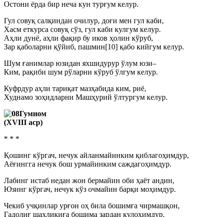
Остони ёрда бир неча кун турғум келур.
Гул совуқ салқиндан очилур, доғи мен гул каби,
Хасм еткурса совуқ сўз, гул каби кулгум келур.
Аҳли дунё, аҳли фақир бу иков ҳолин кўруб,
Зар қаболарни қўйиб, пашмин[10] қабо кийгум келур.
Шум ғанимлар юзидан яхшидурур ўлум юзи–
Ким, рақиби шум рўларни кўруб ўлгум келур.
Куфрдур аҳли тариқат мазҳабида ким, риё,
Худнамо зоҳидларни Машҳурий ўлтургум келур.
Гумном
(ХVIII аср)
* * *
Қошинг кўргач, нечук айланмайинким қиблагоҳимдур,
Аёғингга нечук бош урмайинким саждагоҳимдур.
Лабинг истаб недан жон бермайин оби ҳаёт андин,
Юзинг кўргач, нечук кўз очмайин барқи моҳимдур.
Чекиб учқинлар урғон оҳ била бошимға чирмашқон,
Гадолиғ шаҳлиқиға бошима зардан кулоҳимдур.