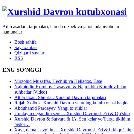
Adib asarlari, tarjimalari, hamda o'zbek va jahon adabiyotidan
namunalar
Bosh sahifa
Sayt xaritasi
Qiziqarli saytlar
RSS
ENG SO’NGGI
Mirzohid Muzaffar. Hechlik va Hellados. Esse
Najmiddin Komilov. Tasavvuf & Najmiddin Komilov bilan
suhbatlar (Video)
Attila Ilxan. She’rlar. Xurshid Davron tarjimalari
Rajab Xolbek. Xurshid Davron va uning kutubxonasi haqida
Abduhamid Pardayev. Yangi to’rtliklar
Unutayin degandim seni… Xurshid Davron she’ri & Qo’shiq
Xurshid Davron & Sarvara & IA. Sen kelar yo’llarga tikildim
bedor…
Xayr, dema, sevgilim… Xurshid Davron she’ri & Ikki qo’shiq