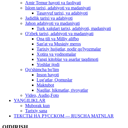
Amir Temur hayoti va faoliyati
Islom tarixi, adabiyoti va madaniyati
Tasavvuf tarixi, va adabiyoti
Jadidlik tarixi va adabiyoti
Jahon adabiyoti va madaniyati
Turk xalqlari tarixi, adabiyoti, madaniyati
O'zbek tarixi, adabiyoti va madaniyati
Ona tili va Milliy alifbo
San'at va Musiqiy meros
Tarixiy hujjatlar, nodir qo'lyozmalar
Xotira va yodnomalar
Yangi kitoblar va asarlar taqdimoti
Yoshlar ijodi
Qo'shimcha bo'lim
Inson hayoti
Lug'atlar, Qomuslar
Maktubot
Naqllar, hikmatlar, rivoyatlar
Video, Audio,Foto
YANGILIKLAR
Muborak kun
Tarixiy sana
ТЕКСТЫ НА РУССКОМ — RUSCHA MATNLAR
QIDIRISH