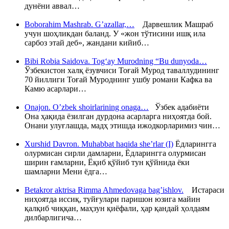
дунёни аввал…
Boborahim Mashrab. G’azallar,…
Дарвешлик Машраб
учун шоҳликдан баланд. У «жон тўтисини ишқ ила
сарбоз этай деб», жандани кийиб…
Bibi Robia Saidova. Tog‘ay Murodning “Bu dunyoda…
Ўзбекистон халқ ёзувчиси Тоғай Мурод таваллудининг
70 йиллиги Тоғай Муроднинг ушбу романи Кафка ва
Камю асарлари…
Onajon. O’zbek shoirlarining onaga…
Ўзбек адабиёти
Она ҳақида ёзилган дурдона асарларга ниҳоятда бой.
Онани улуғлашда, мадҳ этишда ижодкорларимиз чин…
Xurshid Davron. Muhabbat haqida she’rlar (I)
Ёдларингга
олурмисан сирли дамларни, Ёдларингга олурмисан
ширин ғамларни, Ёқиб қўйиб тун қўйнида ёки
шамларни Мени ёдга…
Betakror aktrisa Rimma Ahmedovaga bag’ishlov.
Истараси
ниҳоятда иссиқ, туйғулари паришон юзига майин
қалқиб чиққан, маҳзун қиёфали, ҳар қандай ҳолдаям
дилбарлигича…