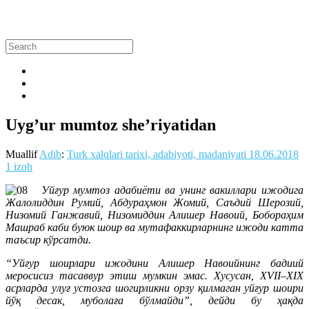
Uyg’ur mumtoz she’riyatidan
Muallif
Adib
:
Turk xalqlari tarixi, adabiyoti, madaniyati
18.06.2018
1 izoh
Уйғур мумтоз адабиёти ва унинг вакиллари ижодига
Жалолиддин Румий, Абдураҳмон Жомий, Саъдий Шерозий,
Низомий Ганжавий, Низомиддин Алишер Навоий, Бобораҳим
Машраб каби буюк шоир ва мутафаккирларнинг ижоди катта
таъсир кўрсатди.
“Уйғур шоирлари ижодини Алишер Навоийнинг бадиий
меросисиз тасаввур этиш мумкин эмас. Хусусан, ХVII–ХIХ
асрларда улуғ устозга шогирликни орзу қилмаган уйғур шоири
йўқ десак, муболаға бўлмайди”, дейди бу ҳақда