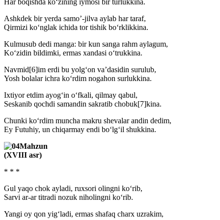
Har boqishda ko‘zining iymosi bir turlukkina.
Ashkdek bir yerda samo’-jilva aylab har taraf,
Qirmizi ko‘nglak ichida tor tishik bo‘rklikkina.
Kulmusub dedi manga: bir kun sanga rahm aylagum,
Ko‘zidin bildimki, ermas xandasi o‘trukkina.
Navmid[6]im erdi bu yolg‘on va’dasidin surulub,
Yosh bolalar ichra ko‘rdim nogahon surlukkina.
Ixtiyor etdim ayog‘in o‘fkali, qilmay qabul,
Seskanib qochdi samandin sakratib chobuk[7]kina.
Chunki ko‘rdim muncha makru shevalar andin dedim,
Ey Futuhiy, un chiqarmay endi bo‘lg‘il shukkina.
Mahzun
(XVIII asr)
* * *
Gul yaqo chok ayladi, ruxsori olingni ko‘rib,
Sarvi ar-ar titradi nozuk niholingni ko‘rib.
Yangi oy qon yig‘ladi, ermas shafaq charx uzrakim,