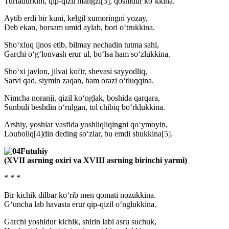
Turfadurkim, qip-qizil mangzi[3], qoshidur ko‘kkina.
Aytib erdi bir kuni, kelgil xumoringni yozay,
Deb ekan, borsam umid aylab, bori o‘trukkina.
Sho‘xluq ijnos etib, bilmay nechadin tutma sahl,
Garchi o‘g‘lonvash erur ul, bo‘lsa ham so‘zlukkina.
Sho‘xi javlon, jilvai kofir, shevasi sayyodliq,
Sarvi qad, siymin zaqan, ham orazi o‘tluqqina.
Nimcha noranji, qizil ko‘nglak, boshida qarqara,
Sunbuli beshdin o‘rulgan, tol chibiq bo‘rklukkina.
Arshiy, yoshlar vasfida yoshliqliqingni qo‘ymoyin,
Louboliq[4]din deding so‘zlar, bu emdi shukkina[5].
Futuhiy
(XVII asrning oxiri va XVIII asrning birinchi yarmi)
* * *
Bir kichik dilbar ko‘rib men qomati nozukkina.
G‘uncha lab havasta erur qip-qizil o‘nglukkina.
Garchi yoshidur kichik, shirin labi asru suchuk,