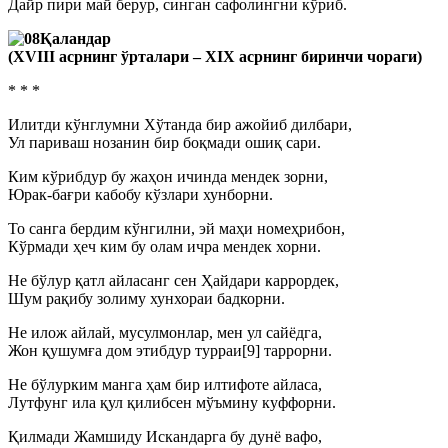
Дайр пири май берур, синган сафолингни кўриб.
Қаландар
(ХVIII асрнинг ўрталари – ХIХ асрнинг биринчи чораги)
* * *
Илитди кўнглумни Хўтанда бир ажойиб дилбари,
Ул париваш нозанин бир боқмади ошиқ сари.
Ким кўрибдур бу жаҳон ичинда мендек зорни,
Юрак-бағри кабобу кўзлари хунборни.
То санга бердим кўнгилни, эй маҳи номеҳрибон,
Кўрмади ҳеч ким бу олам ичра мендек хорни.
Не бўлур қатл айласанг сен Ҳайдари каррордек,
Шум рақибу золиму хунхораи бадкорни.
Не илож айлай, мусулмонлар, мен ул сайёдга,
Жон қушумға дом этибдур турраи[9] таррорни.
Не бўлурким манга ҳам бир илтифоте айласа,
Лутфунг ила қул қилибсен мўъмину куффорни.
Қилмади Жамшиду Искандарга бу дунё вафо,