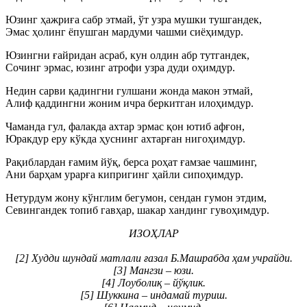
Юзинг ҳажриға сабр этмай, ўт узра мушки тушгандек,
Эмас ҳолинг ёпушган мардуми чашми сиёҳимдур.
Юзингни ғайридан асраб, кун олдин абр тутгандек,
Сочинг эрмас, юзинг атрофи узра дуди оҳимдур.
Недин сарви қадингни гулшани жонда макон этмай,
Алиф қаддингни жоним ичра беркитган илоҳимдур.
Чаманда гул, фалакда ахтар эрмас қон ютиб афғон,
Юракдур еру кўкда ҳуснинг ахтарған нигоҳимдур.
Рақиблардан ғамим йўқ, берса роҳат ғамзае чашминг,
Ани барҳам урарға кипригинг ҳайли сипоҳимдур.
Нетурдум жону кўнглим бегумон, сендан гумон этдим,
Севингандек топиб гавҳар, шакар хандинг гувоҳимдур.
ИЗОҲЛАР
[2] Худди шундай матлали ғазал Б.Машрабда ҳам учрайди.
[3] Мангзи – юзи.
[4] Лоуболиқ – йўқлик.
[5] Шуккина – индамай туриш.