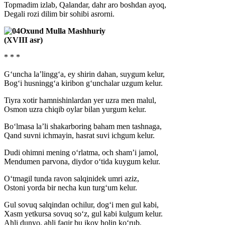
Topmadim izlab, Qalandar, dahr aro boshdan ayoq,
Degali rozi dilim bir sohibi asrorni.
Oxund Mulla Mashhuriy
(XVIII asr)
* * *
G‘uncha la’lingg‘a, ey shirin dahan, suygum kelur,
Bog‘i husningg‘a kiribon g‘unchalar uzgum kelur.
Tiyra xotir hamnishinlardan yer uzra men malul,
Osmon uzra chiqib oylar bilan yurgum kelur.
Bo‘lmasa la’li shakarboring baham men tashnaga,
Qand suvni ichmayin, hasrat suvi ichgum kelur.
Dudi ohimni mening o‘rlatma, och sham’i jamol,
Mendumen parvona, diydor o‘tida kuygum kelur.
O‘tmagil tunda ravon salqinidek umri aziz,
Ostoni yorda bir necha kun turg‘um kelur.
Gul sovuq salqindan ochilur, dog‘i men gul kabi,
Xasm yetkursa sovuq so‘z, gul kabi kulgum kelur.
Ahli dunyo, ahli faqir bu ikov holin ko‘rub,