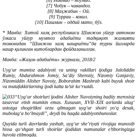
[6] Навмид – ноумид.
[7] Чобук – чавандоз.
[8] Маҳжабин – Ой.
[9] Турраи – кокил.
[10] Пашмин – оддий мато, бўз.
* Манба: Хитой халқ республикаси Шинжон уйғур автоном
ўлкаси уйғур мумтоз адабиёти тадқиқот жамияти
томонидан “Шинжон халқ нашриёти”да турли йилларда
нашр қилинган китоблардан фойдаланилган.
Манба: «Жаҳон адабиёти» журнали, 2018/2
Uyg‘ur mumtoz adabiyoti va uning vakillari ijodiga Jaloliddin
Rumiy, Abdurahmon Jomiy, Sa’diy Sheroziy, Nizomiy Ganjaviy,
Nizomiddin Alisher Navoiy, Boborahim Mashrab kabi buyuk shoir
va mutafakkirlarning ijodi katta ta’sir ko‘rsatdi.
“Uyg‘ur shoirlari ijodini Alisher Navoiyning badiiy merosisiz
tasavvur etish mumkin emas. Xususan, XVII–XIX asrlarda ulug‘
ustozga shogirlikni orzu qilmagan uyg‘ur shoiri yo‘q desak,
mubolag‘a bo‘lmaydi”, deydi bu haqda adabiyotshunoslar.
Quyida turli davrlarda yashab, uyg‘ur she’riyati rivojiga munosib
hissa qo‘shgan turli shoirlar ijodidan namunalar e’tiboringizga
havola etilmoqda.