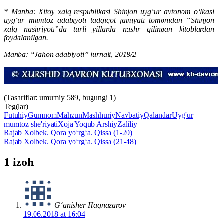
* Manba: Xitoy xalq respublikasi Shinjon uyg‘ur avtonom o‘lkasi
uyg‘ur mumtoz adabiyoti tadqiqot jamiyati tomonidan “Shinjon
xalq nashriyoti”da turli yillarda nashr qilingan kitoblardan
foydalanilgan.
Manba: “Jahon adabiyoti” jurnali, 2018/2
(Tashriflar: umumiy 589, bugungi 1)
Teg(lar)
Futuhiy
Gumnom
Mahzun
Mashhuriy
Navbatiy
Qalandar
Uyg'ur
mumtoz she'riyati
Xoja Yoqub Arshiy
Zaliliy
Rajab Xolbek. Qora yo‘rg‘a. Qissa (1-20)
Rajab Xolbek. Qora yo‘rg‘a. Qissa (21-48)
1 izoh
Gʻanisher Haqnazarov
19.06.2018 at 16:04