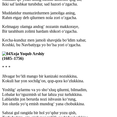
Ikki saf lashkar turubdur, sad hazori o‘zgacha.
Muddatidur muntazirdurmen jamoliga aning,
Rahm etgay deb qilurmen nola zori o‘zgacha.
Kelmagay olamga andog‘ nozanin makkoraye,
Bir tarahhum zolimi hardam shikori o‘zgacha.
Kecha-kunduz men jamoli shavqida bo‘ldim xabar,
Koshki, bu Navbatiyga yo bo‘lsa yori o‘zgacha.
Xoja Yoqub Arshiy
(1685–1756)
* * *
Jilvagar bo‘ldi mango bir kanizaki nozukkina,
Kokuli har yon sochilg‘on, qop-qora ko‘zlukkina.
Yoshlig‘ aylarmu va yo sho‘xluq qilurmi, bilmadim,
Lobalar ko‘rguzmish ul har lahza yuz turlukkina.
Lablaridin jon berurda nozi ishvasin ko‘rung,
Jon olurda yo‘q emish mundog‘ yana chobukkina.
Sabzai gul rangida bir hol yo‘qdur yozu qish,