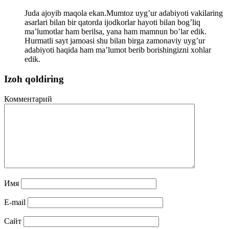
Juda ajoyib maqola ekan.Mumtoz uyg’ur adabiyoti vakilaring
asarlari bilan bir qatorda ijodkorlar hayoti bilan bog’liq
ma’lumotlar ham berilsa, yana ham mamnun bo’lar edik.
Hurmatli sayt jamoasi shu bilan birga zamonaviy uyg’ur
adabiyoti haqida ham ma’lumot berib borishingizni xohlar
edik.
Izoh qoldiring
Комментарий
Имя
E-mail
Сайт