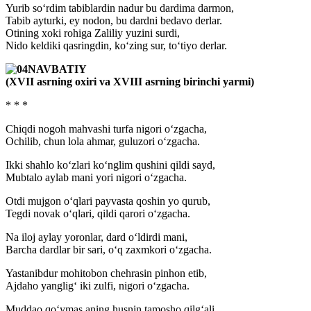
Yurib so‘rdim tabiblardin nadur bu dardima darmon,
Tabib ayturki, ey nodon, bu dardni bedavo derlar.
Otining xoki rohiga Zaliliy yuzini surdi,
Nido keldiki qasringdin, ko‘zing sur, to‘tiyo derlar.
NAVBATIY
(XVII asrning oxiri va XVIII asrning birinchi yarmi)
* * *
Chiqdi nogoh mahvashi turfa nigori o‘zgacha,
Ochilib, chun lola ahmar, guluzori o‘zgacha.
Ikki shahlo ko‘zlari ko‘nglim qushini qildi sayd,
Mubtalo aylab mani yori nigori o‘zgacha.
Otdi mujgon o‘qlari payvasta qoshin yo qurub,
Tegdi novak o‘qlari, qildi qarori o‘zgacha.
Na iloj aylay yoronlar, dard o‘ldirdi mani,
Barcha dardlar bir sari, o‘q zaxmkori o‘zgacha.
Yastanibdur mohitobon chehrasin pinhon etib,
Ajdaho yanglig‘ iki zulfi, nigori o‘zgacha.
Muddao qo‘ymas aning husnin tamosho qilg‘ali,