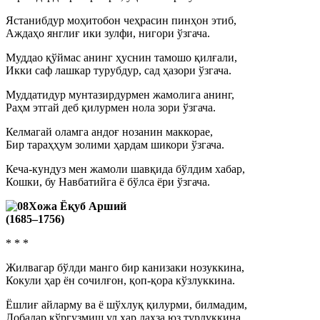
Ястанибдур моҳитобон чеҳрасин пинҳон этиб,
Аждаҳо янглиғ ики зулфи, нигори ўзгача.
Муддао қўймас анинг ҳуснин тамошо қилғали,
Икки саф лашкар турубдур, сад ҳазори ўзгача.
Муддатидур мунтазирдурмен жамолига анинг,
Раҳм этгай деб қилурмен нола зори ўзгача.
Келмагай оламга андоғ нозанин маккорае,
Бир тараҳҳум золими ҳардам шикори ўзгача.
Кеча-кундуз мен жамоли шавқида бўлдим хабар,
Кошки, бу Навбатийга ё бўлса ёри ўзгача.
Хожа Ёқуб Арший
(1685–1756)
* * *
Жилвагар бўлди манго бир канизаки нозуккина,
Кокули ҳар ён сочилғон, қоп-қора кўзлуккина.
Ёшлиғ айларму ва ё шўхлуқ қилурми, билмадим,
Лобалар кўргузмиш ул ҳар лаҳза юз турлуккина.