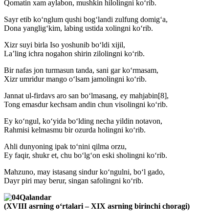
Qomatin xam aylabon, mushkin hilolingni ko‘rib.
Sayr etib ko‘nglum qushi bog‘landi zulfung domig‘a,
Dona yanglig‘kim, labing ustida xolingni ko‘rib.
Xizr suyi birla Iso yoshunib bo‘ldi xijil,
La’ling ichra nogahon shirin zilolingni ko‘rib.
Bir nafas jon turmasun tanda, sani gar ko‘rmasam,
Xizr umridur mango o‘lsam jamolingni ko‘rib.
Jannat ul-firdavs aro san bo‘lmasang, ey mahjabin[8],
Tong emasdur kechsam andin chun visolingni ko‘rib.
Ey ko‘ngul, ko‘yida bo‘lding necha yildin notavon,
Rahmisi kelmasmu bir ozurda holingni ko‘rib.
Ahli dunyoning ipak to‘nini qilma orzu,
Ey faqir, shukr et, chu bo‘lg‘on eski sholingni ko‘rib.
Mahzuno, may istasang sindur ko‘ngulni, bo‘l gado,
Dayr piri may berur, singan safolingni ko‘rib.
Qalandar
(XVIII asrning o‘rtalari – XIX asrning birinchi choragi)