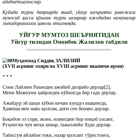
адабиётшунослар.
Қуйида турли даврларда яшаб, уйғур шеърияти ривожига
муносиб ҳисса қўшган турли шоирлар ижодидан намуналар
эътиборингизга ҳавола этилмоқда.
УЙҒУР МУМТОЗ ШЕЪРИЯТИДАН
Уйғур тилидан Омонбек Жалилов табдили
Муҳаммад Сиддиқ ЗАЛИЛИЙ
(ХVII асрнинг охири ва ХVIII асрнинг иккинчи ярми)
* * *
Сени Лайлию Раънодек ажойиб дилрабо дерлар[2],
Мени Мажнуни ҳайрондек кўйингда бир гадо дерлар.
Ажабдур эй шаҳи хўбон кечаю кундуз ишқингда,
Ҳамиша мен наво қилсам, доғи сен бенаво дерлар.
Боқибон эл сори, жоно, юзингдин бир ниқоб олсанг,
Руҳингни чун моҳи анвар, тажаллийи Худо дерлар.
Табассум айлабон токи, назар қилсанг гўристонға,