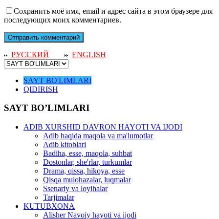
Сохранить моё имя, email и адрес сайта в этом браузере для
последующих моих комментариев.
РУССКИЙ
ENGLISH
SAYT BO'LIMLARI
QIDIRISH
SAYT BO’LIMLARI
ADIB XURSHID DAVRON HAYOTI VA IJODI
Adib haqida maqola va ma'lumotlar
Adib kitoblari
Badiha, esse, maqola, suhbat
Dostonlar, she'rlar, turkumlar
Drama, qissa, hikoya, esse
Qisqa mulohazalar, luqmalar
Ssenariy va loyihalar
Tarjimalar
KUTUBXONA
Alisher Navoiy hayoti va ijodi