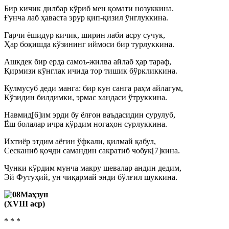
Бир кичик дилбар кўриб мен қомати нозуккина.
Ғунча лаб ҳаваста эрур қип-қизил ўнглуккина.
Гарчи ёшидур кичик, ширин лаби асру сучук,
Ҳар боқишда кўзининг иймоси бир турлуккина.
Ашкдек бир ерда самоъ-жилва айлаб ҳар тараф,
Қирмизи кўнглак ичида тор тишик бўркликкина.
Кулмусуб деди манга: бир кун санга раҳм айлагум,
Кўзидин билдимки, эрмас хандаси ўтруккина.
Навмид[6]им эрди бу ёлғон ваъдасидин сурулуб,
Ёш болалар ичра кўрдим ногаҳон сурлуккина.
Ихтиёр этдим аёғин ўфкали, қилмай қабул,
Сесканиб қочди самандин сакратиб чобук[7]кина.
Чунки кўрдим мунча макру шевалар андин дедим,
Эй Футуҳий, ун чиқармай энди бўлғил шуккина.
Маҳзун
(ХVIII аср)
* * *