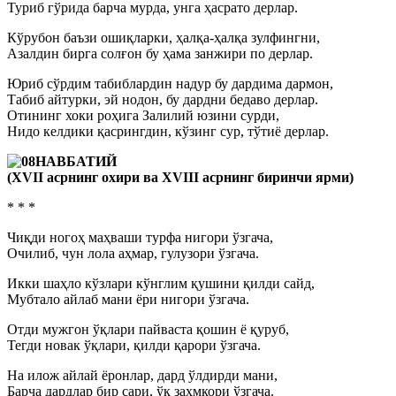
Туриб гўрида барча мурда, унга ҳасрато дерлар.
Кўрубон баъзи ошиқларки, ҳалқа-ҳалқа зулфингни,
Азалдин бирга солғон бу ҳама занжири по дерлар.
Юриб сўрдим табиблардин надур бу дардима дармон,
Табиб айтурки, эй нодон, бу дардни бедаво дерлар.
Отининг хоки роҳига Залилий юзини сурди,
Нидо келдики қасрингдин, кўзинг сур, тўтиё дерлар.
НАВБАТИЙ
(ХVII асрнинг охири ва ХVIII асрнинг биринчи ярми)
* * *
Чиқди ногоҳ маҳваши турфа нигори ўзгача,
Очилиб, чун лола аҳмар, гулузори ўзгача.
Икки шаҳло кўзлари кўнглим қушини қилди сайд,
Мубтало айлаб мани ёри нигори ўзгача.
Отди мужгон ўқлари пайваста қошин ё қуруб,
Тегди новак ўқлари, қилди қарори ўзгача.
На илож айлай ёронлар, дард ўлдирди мани,
Барча дардлар бир сари, ўқ захмкори ўзгача.