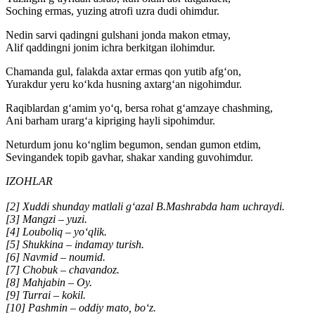
Soching ermas, yuzing atrofi uzra dudi ohimdur.
Nedin sarvi qadingni gulshani jonda makon etmay,
Alif qaddingni jonim ichra berkitgan ilohimdur.
Chamanda gul, falakda axtar ermas qon yutib afg‘on,
Yurakdur yeru ko‘kda husning axtarg‘an nigohimdur.
Raqiblardan g‘amim yo‘q, bersa rohat g‘amzaye chashming,
Ani barham urarg‘a kipriging hayli sipohimdur.
Neturdum jonu ko‘nglim begumon, sendan gumon etdim,
Sevingandek topib gavhar, shakar xanding guvohimdur.
IZOHLAR
[2] Xuddi shunday matlali g‘azal B.Mashrabda ham uchraydi.
[3] Mangzi – yuzi.
[4] Louboliq – yo‘qlik.
[5] Shukkina – indamay turish.
[6] Navmid – noumid.
[7] Chobuk – chavandoz.
[8] Mahjabin – Oy.
[9] Turrai – kokil.
[10] Pashmin – oddiy mato, bo‘z.