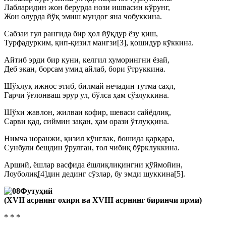
Лабларидин жон берурда нози ишвасин кўрунг,
Жон олурда йўқ эмиш мундоғ яна чобуккина.
Сабзаи гул рангида бир ҳол йўқдур ёзу қиш,
Турфадурким, қип-қизил мангзи[3], қошидур кўккина.
Айтиб эрди бир куни, келгил хуморингни ёзай,
Деб экан, борсам умид айлаб, бори ўтруккина.
Шўхлуқ ижнос этиб, билмай нечадин тутма саҳл,
Гарчи ўғлонваш эрур ул, бўлса ҳам сўзлуккина.
Шўхи жавлон, жилваи кофир, шеваси сайёдлиқ,
Сарви қад, сиймин зақан, ҳам орази ўтлуққина.
Нимча норанжи, қизил кўнглак, бошида қарқара,
Сунбули бешдин ўрулган, тол чибиқ бўрклуккина.
Арший, ёшлар васфида ёшлиқлиқингни қўймойин,
Лоуболиқ[4]дин дединг сўзлар, бу эмди шуккина[5].
Футуҳий
(ХVII асрнинг охири ва ХVIII асрнинг биринчи ярми)
* * *